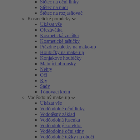
Štětec na oční linky
Štětec na pudr
Štětec na rozjasňovač
Kosmetické pomůcky
Ukázat vše
Ořezávátka
Kosmetická zrcátka
Kosmetické taštičky
Prázdné paletky na make-up
Houbičky na make-up
Konjakové houbičky
Matující ubrousky
Nehty
Oči
Rty
Sady
Tónovací krém
Voděodolný make-up
Ukázat vše
Voděodolné oční linky
Vodotěsný základ
Voděodolná řasenka
Voděodolný korektor
Voděodolné oční stíny
Voděodolné tužky na obočí