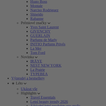
Hugo Boss
Montale
Narciso Rodriguez
Shiseido
Rabanne
Prémiové značky
Yves Saint Laurent
GIVENCHY
GUERLAIN
Parfums de Marly
INITIO Parfums Privés
La Mer
Tom Ford
Novinka
IRÄYE
NEST NEW YORK
La Prairie
TYPEBEA
Výprodej a bestsellery
☀️ Léto
Ukázat vše
Highlights
Travel Essentials
Letní beauty trendy 2026
Základní letní produkty pro muže