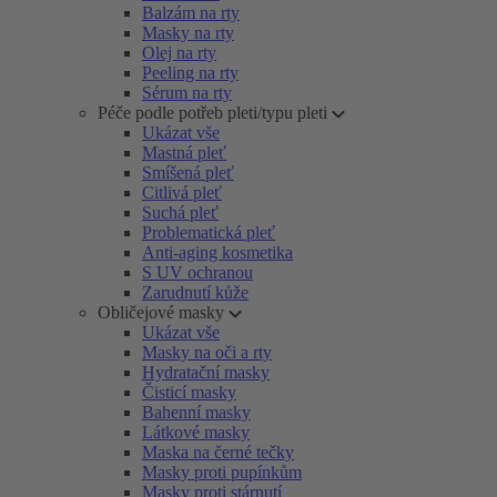
Balzám na rty
Masky na rty
Olej na rty
Peeling na rty
Sérum na rty
Péče podle potřeb pleti/typu pleti
Ukázat vše
Mastná pleť
Smíšená pleť
Citlivá pleť
Suchá pleť
Problematická pleť
Anti-aging kosmetika
S UV ochranou
Zarudnutí kůže
Obličejové masky
Ukázat vše
Masky na oči a rty
Hydratační masky
Čisticí masky
Bahenní masky
Látkové masky
Maska na černé tečky
Masky proti pupínkům
Masky proti stárnutí