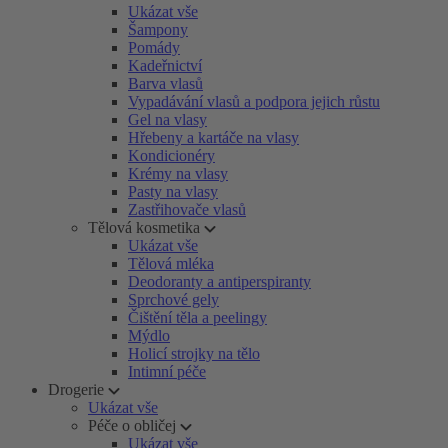
Ukázat vše
Šampony
Pomády
Kadeřnictví
Barva vlasů
Vypadávání vlasů a podpora jejich růstu
Gel na vlasy
Hřebeny a kartáče na vlasy
Kondicionéry
Krémy na vlasy
Pasty na vlasy
Zastřihovače vlasů
Tělová kosmetika
Ukázat vše
Tělová mléka
Deodoranty a antiperspiranty
Sprchové gely
Čištění těla a peelingy
Mýdlo
Holicí strojky na tělo
Intimní péče
Drogerie
Ukázat vše
Péče o obličej
Ukázat vše