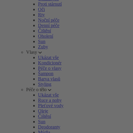
Proti stárnutí
Oči
Rty
Noční péče
Denní péče
Čištění
Oholení
Sun
Zuby
Vlasy
Ukázat vše
Kondicionér
Péče o vlasy
Šampon
Barva vlasů
Styling
Péče o tělo
Ukázat vše
Ruce a nohy
Pleťové vody
Oleje
Čištění
Sun
Deodoranty
Mýdla