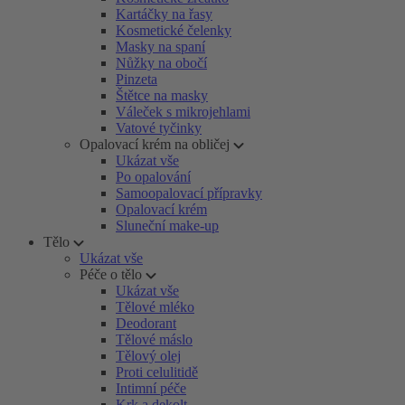
Kartáčky na řasy
Kosmetické čelenky
Masky na spaní
Nůžky na obočí
Pinzeta
Štětce na masky
Váleček s mikrojehlami
Vatové tyčinky
Opalovací krém na obličej
Ukázat vše
Po opalování
Samoopalovací přípravky
Opalovací krém
Sluneční make-up
Tělo
Ukázat vše
Péče o tělo
Ukázat vše
Tělové mléko
Deodorant
Tělové máslo
Tělový olej
Proti celulitidě
Intimní péče
Krk a dekolt