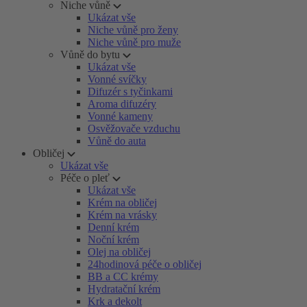
Niche vůně
Ukázat vše
Niche vůně pro ženy
Niche vůně pro muže
Vůně do bytu
Ukázat vše
Vonné svíčky
Difuzér s tyčinkami
Aroma difuzéry
Vonné kameny
Osvěžovače vzduchu
Vůně do auta
Obličej
Ukázat vše
Péče o pleť
Ukázat vše
Krém na obličej
Krém na vrásky
Denní krém
Noční krém
Olej na obličej
24hodinová péče o obličej
BB a CC krémy
Hydratační krém
Krk a dekolt