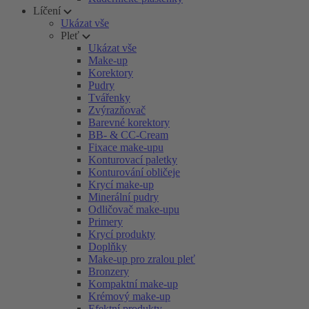
Líčení
Ukázat vše
Pleť
Ukázat vše
Make-up
Korektory
Pudry
Tvářenky
Zvýrazňovač
Barevné korektory
BB- & CC-Cream
Fixace make-upu
Konturovací paletky
Konturování obličeje
Krycí make-up
Minerální pudry
Odličovač make-upu
Primery
Krycí produkty
Doplňky
Make-up pro zralou pleť
Bronzery
Kompaktní make-up
Krémový make-up
Efektní produkty