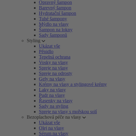
Opravný šampon
Barevný šampon
Hydratační šampon
Tuhé šampony
Mýdlo na vlasy
Šampon na lokny
Sady šamponů
Styling
Ukázat vše
Pěnidlo
Tepelná ochrana
Vosky na vlasy
Spreje na vlasy
Spreje na odrosty
Gely na vlasy
Krémy na vlasy a stylingové krémy
Laky na vlasy
Pudr na vlasy
Řasenky na vlasy
Sady na styling
Spreje na vlasy s mořskou solí
Bezoplachová péče na vlasy
Ukázat vše
Olej na vlasy
Sérum na vlasy