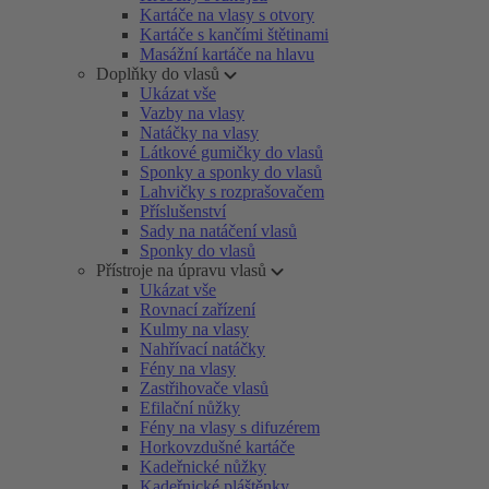
Kartáče na vlasy s otvory
Kartáče s kančími štětinami
Masážní kartáče na hlavu
Doplňky do vlasů
Ukázat vše
Vazby na vlasy
Natáčky na vlasy
Látkové gumičky do vlasů
Sponky a sponky do vlasů
Lahvičky s rozprašovačem
Příslušenství
Sady na natáčení vlasů
Sponky do vlasů
Přístroje na úpravu vlasů
Ukázat vše
Rovnací zařízení
Kulmy na vlasy
Nahřívací natáčky
Fény na vlasy
Zastřihovače vlasů
Efilační nůžky
Fény na vlasy s difuzérem
Horkovzdušné kartáče
Kadeřnické nůžky
Kadeřnické pláštěnky