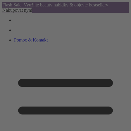
Flash Sale: Využijte beauty nabídky & objevte bestsellery
Nakupovat nyní
Pomoc & Kontakt