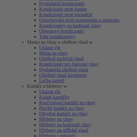
Hydratační kondicionér
Kondicionér proti lupům
Kondicionér proti krepatění
Oplachování proti usazeninám a opravám
Kondicionéry na kudrnaté vlasy
Objemový kondicionér
Tuhé kondicionéry
Maska na vlasy a ošetření vlasů
Ukázat vše
Másla na vlasy
Ošetření suchých vlasů
Kondicionér pro barvené vlasy
Hydratační ošetření vlasů
Ošetření vlasů keratinem
Léčba kadeří
Kartáče a hřebeny
Ukázat vše
Kulaté kartáčky
Rozčesávací kartáče na vlasy
Ploché kartáče na vlasy
Dřevěné kartáče na vlasy
Hřebeny na vlasy
Hřebeny na kudrnaté vlasy
Hřebeny na stříhání vlasů
Hřebeny s rukojetí