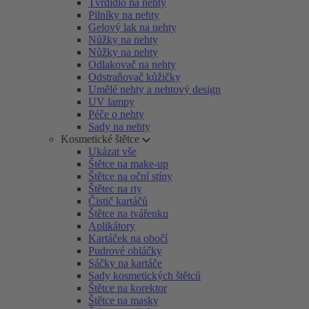
Tvrdidlo na nehty
Pilníky na nehty
Gelový lak na nehty
Nůžky na nehty
Nůžky na nehty
Odlakovač na nehty
Odstraňovač kůžičky
Umělé nehty a nehtový design
UV lampy
Péče o nehty
Sady na nehty
Kosmetické štětce
Ukázat vše
Štětce na make-up
Štětce na oční stíny
Štětec na rty
Čistič kartáčů
Štětce na tvářenku
Aplikátory
Kartáček na obočí
Pudrové obláčky
Sáčky na kartáče
Sady kosmetických štětců
Štětce na korektor
Štětce na masky