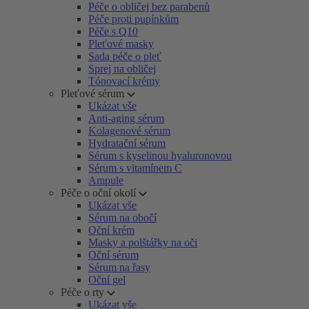
Péče o obličej bez parabenů
Péče proti pupínkům
Péče s Q10
Pleťové masky
Sada péče o pleť
Sprej na obličej
Tónovací krémy
Pleťové sérum
Ukázat vše
Anti-aging sérum
Kolagenové sérum
Hydratační sérum
Sérum s kyselinou hyaluronovou
Sérum s vitamínem C
Ampule
Péče o oční okolí
Ukázat vše
Sérum na obočí
Oční krém
Masky a polštářky na oči
Oční sérum
Sérum na řasy
Oční gel
Péče o rty
Ukázat vše