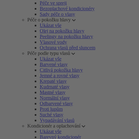
Péče ve spreji
Bezoplachové kondicionéry
Sady péče o vlasy
Péče o pokožku hlavy
Ukázat vše
Olej na pokožku hlavy
Peelingy na pokožku hlavy
Vlasové vody
Ochrana vlasů před sluncem
Péče podle typu vlasů
Ukázat vše
Barvené vlasy
Citlivá pokožka hlavy
Jemné a rovné vlasy
Krepaté vlasy
Kudrnaté vlasy
Mastné vlasy
Normální vlasy
Odbarvené vlasy
Proti lupům
Suché vlasy
Vypadávání vlasů
Kondicionér a oplachování
Ukázat vše
Barevný kondicionér