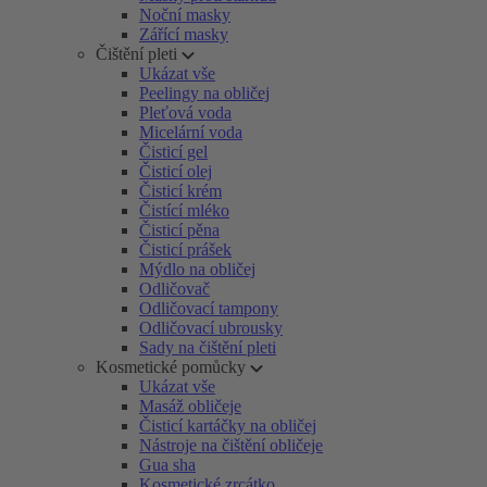
Noční masky
Zářící masky
Čištění pleti
Ukázat vše
Peelingy na obličej
Pleťová voda
Micelární voda
Čisticí gel
Čisticí olej
Čisticí krém
Čistící mléko
Čisticí pěna
Čisticí prášek
Mýdlo na obličej
Odličovač
Odličovací tampony
Odličovací ubrousky
Sady na čištění pleti
Kosmetické pomůcky
Ukázat vše
Masáž obličeje
Čisticí kartáčky na obličej
Nástroje na čištění obličeje
Gua sha
Kosmetické zrcátko