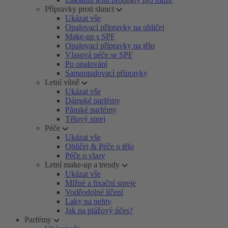
Přípravky proti slunci
Ukázat vše
Opalovací přípravky na obličej
Make-up s SPF
Opalovací přípravky na tělo
Vlasová péče se SPF
Po opalování
Samoopalovací přípravky
Letní vůně
Ukázat vše
Dámské parfémy
Pánské parfémy
Tělový sprej
Péče
Ukázat vše
Obličej & Péče o tělo
Péče o vlasy
Letní make-up a trendy
Ukázat vše
Mlžné a fixační spreje
Voděodolné líčení
Laky na nehty
Jak na plážový účes?
Parfémy