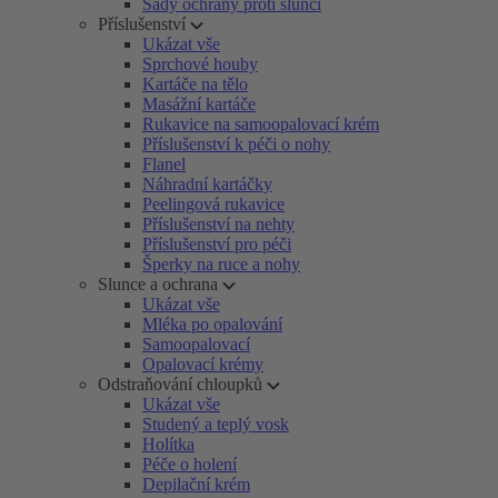
Sady ochrany proti slunci
Příslušenství
Ukázat vše
Sprchové houby
Kartáče na tělo
Masážní kartáče
Rukavice na samoopalovací krém
Příslušenství k péči o nohy
Flanel
Náhradní kartáčky
Peelingová rukavice
Příslušenství na nehty
Příslušenství pro péči
Šperky na ruce a nohy
Slunce a ochrana
Ukázat vše
Mléka po opalování
Samoopalovací
Opalovací krémy
Odstraňování chloupků
Ukázat vše
Studený a teplý vosk
Holítka
Péče o holení
Depilační krém