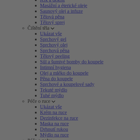
Masážní a éterické oleje
Saunový olej a infuze
Tělová pěna
Tělový sprej
Čištění těla
Ukázat vše
Sprchový gel
Sprchový olej
Sprchová pěna
Tělový peeling
Sůl a šumivé bomby do koupele
Intimní hygiena
Olej a mléko do koupele
Pěna do koupele
Sprchové a koupelové sady
Tekuté mýdlo
Tuhé mýdlo
Péče o ruce
Ukázat vše
Krém na ruce
Dezinfekce na ruce
Maska na ruce
Drhnutí rukou
Mýdlo na ruce