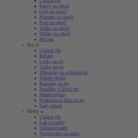
Ukázat vše
Barvy na obočí
Gely na obočí
Pomády na obočí
Pudr na obočí
Tužky na obočí
Nůžky na obočí
Pinzeta
Rty
Ukázat vše
Rtěnky
Lesky na rty
Tužky na rty
Přípravky na zvětšení rtů
Tekuté rtěnky
Balzámy na rty
Doplňky k líčení rtů
Matná rtěnka
Podkladová báze na rty
Sady rtěnek
Nehty
Ukázat vše
Lak na nehty
Základní nátěr
Vrchní laky na nehty