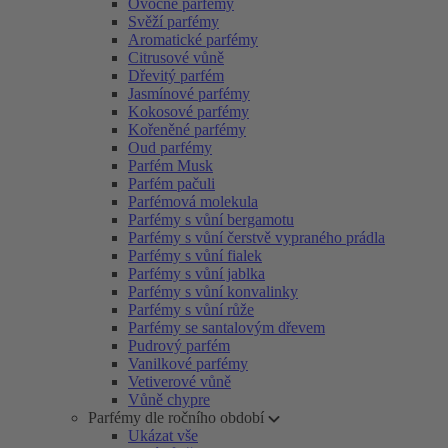
Ovocné parfémy
Svěží parfémy
Aromatické parfémy
Citrusové vůně
Dřevitý parfém
Jasmínové parfémy
Kokosové parfémy
Kořeněné parfémy
Oud parfémy
Parfém Musk
Parfém pačuli
Parfémová molekula
Parfémy s vůní bergamotu
Parfémy s vůní čerstvě vypraného prádla
Parfémy s vůní fialek
Parfémy s vůní jablka
Parfémy s vůní konvalinky
Parfémy s vůní růže
Parfémy se santalovým dřevem
Pudrový parfém
Vanilkové parfémy
Vetiverové vůně
Vůně chypre
Parfémy dle ročního období
Ukázat vše