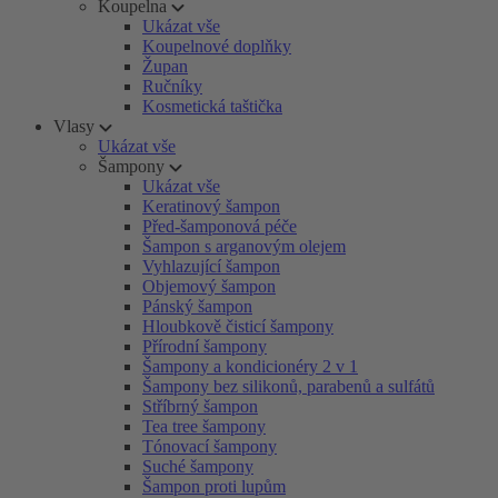
Koupelna
Ukázat vše
Koupelnové doplňky
Župan
Ručníky
Kosmetická taštička
Vlasy
Ukázat vše
Šampony
Ukázat vše
Keratinový šampon
Před-šamponová péče
Šampon s arganovým olejem
Vyhlazující šampon
Objemový šampon
Pánský šampon
Hloubkově čisticí šampony
Přírodní šampony
Šampony a kondicionéry 2 v 1
Šampony bez silikonů, parabenů a sulfátů
Stříbrný šampon
Tea tree šampony
Tónovací šampony
Suché šampony
Šampon proti lupům