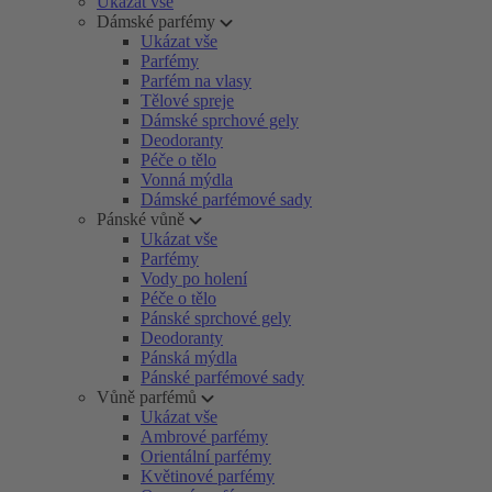
Ukázat vše
Dámské parfémy
Ukázat vše
Parfémy
Parfém na vlasy
Tělové spreje
Dámské sprchové gely
Deodoranty
Péče o tělo
Vonná mýdla
Dámské parfémové sady
Pánské vůně
Ukázat vše
Parfémy
Vody po holení
Péče o tělo
Pánské sprchové gely
Deodoranty
Pánská mýdla
Pánské parfémové sady
Vůně parfémů
Ukázat vše
Ambrové parfémy
Orientální parfémy
Květinové parfémy