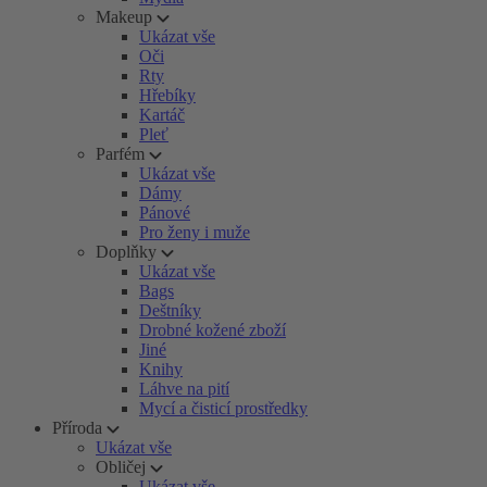
Makeup
Ukázat vše
Oči
Rty
Hřebíky
Kartáč
Pleť
Parfém
Ukázat vše
Dámy
Pánové
Pro ženy i muže
Doplňky
Ukázat vše
Bags
Deštníky
Drobné kožené zboží
Jiné
Knihy
Láhve na pití
Mycí a čisticí prostředky
Příroda
Ukázat vše
Obličej
Ukázat vše