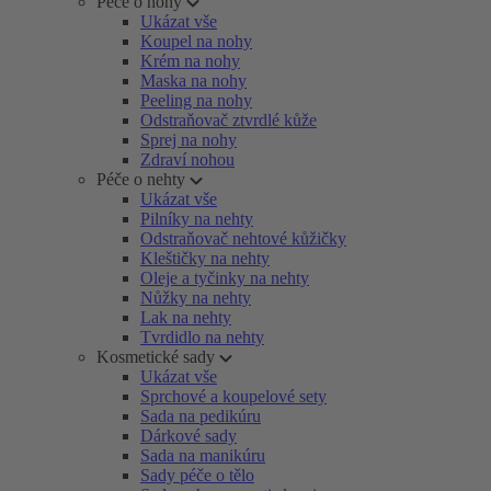
Péče o nohy
Ukázat vše
Koupel na nohy
Krém na nohy
Maska na nohy
Peeling na nohy
Odstraňovač ztvrdlé kůže
Sprej na nohy
Zdraví nohou
Péče o nehty
Ukázat vše
Pilníky na nehty
Odstraňovač nehtové kůžičky
Kleštičky na nehty
Oleje a tyčinky na nehty
Nůžky na nehty
Lak na nehty
Tvrdidlo na nehty
Kosmetické sady
Ukázat vše
Sprchové a koupelové sety
Sada na pedikúru
Dárkové sady
Sada na manikúru
Sady péče o tělo