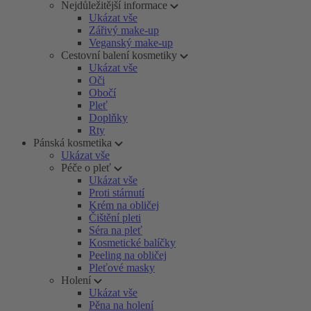
Nejdůležitější informace
Ukázat vše
Zářivý make-up
Veganský make-up
Cestovní balení kosmetiky
Ukázat vše
Oči
Obočí
Pleť
Doplňky
Rty
Pánská kosmetika
Ukázat vše
Péče o pleť
Ukázat vše
Proti stárnutí
Krém na obličej
Čištění pleti
Séra na pleť
Kosmetické balíčky
Peeling na obličej
Pleťové masky
Holení
Ukázat vše
Pěna na holení