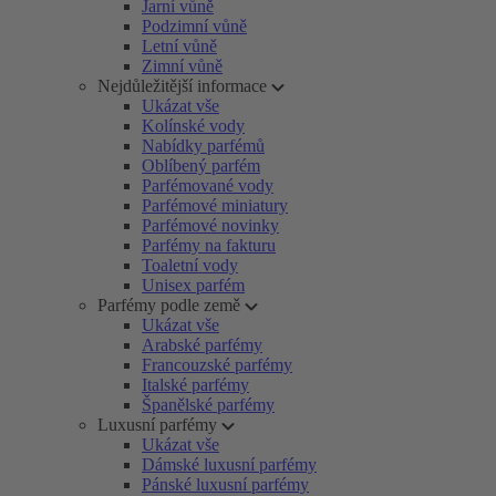
Jarní vůně
Podzimní vůně
Letní vůně
Zimní vůně
Nejdůležitější informace
Ukázat vše
Kolínské vody
Nabídky parfémů
Oblíbený parfém
Parfémované vody
Parfémové miniatury
Parfémové novinky
Parfémy na fakturu
Toaletní vody
Unisex parfém
Parfémy podle země
Ukázat vše
Arabské parfémy
Francouzské parfémy
Italské parfémy
Španělské parfémy
Luxusní parfémy
Ukázat vše
Dámské luxusní parfémy
Pánské luxusní parfémy