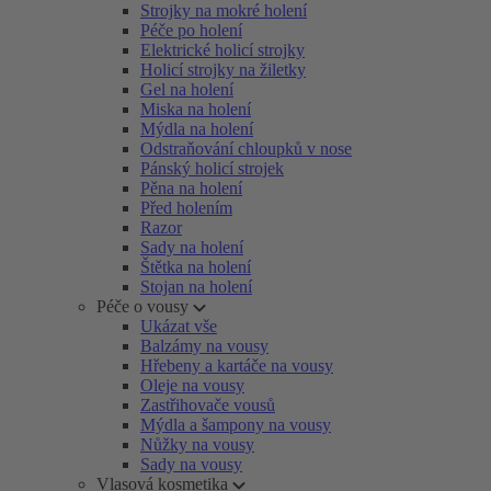
Strojky na mokré holení
Péče po holení
Elektrické holicí strojky
Holicí strojky na žiletky
Gel na holení
Miska na holení
Mýdla na holení
Odstraňování chloupků v nose
Pánský holicí strojek
Pěna na holení
Před holením
Razor
Sady na holení
Štětka na holení
Stojan na holení
Péče o vousy
Ukázat vše
Balzámy na vousy
Hřebeny a kartáče na vousy
Oleje na vousy
Zastřihovače vousů
Mýdla a šampony na vousy
Nůžky na vousy
Sady na vousy
Vlasová kosmetika