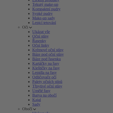
Tekutý make-up
Kompaktní pudry
Sypké pudry
Make-up sady
Lepicí tetování
Oči
Ukázat vše
Oční stíny
Řasenky
Oční linky
Krémové oční stíny
Báze pod oční stíny
Báze pod řasenku
Kartáčky na řasy
Kleštičky na řasy
Lepidla na řasy
Odličovače očí
Palety očních stínů
Třpytivé oční stíny
Umělé řasy
Barva na obočí
Kajal
Sady
Obočí