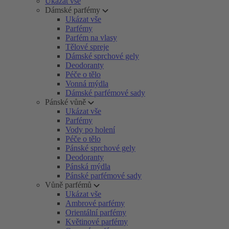
Ukázat vše
Dámské parfémy
Ukázat vše
Parfémy
Parfém na vlasy
Tělové spreje
Dámské sprchové gely
Deodoranty
Péče o tělo
Vonná mýdla
Dámské parfémové sady
Pánské vůně
Ukázat vše
Parfémy
Vody po holení
Péče o tělo
Pánské sprchové gely
Deodoranty
Pánská mýdla
Pánské parfémové sady
Vůně parfémů
Ukázat vše
Ambrové parfémy
Orientální parfémy
Květinové parfémy