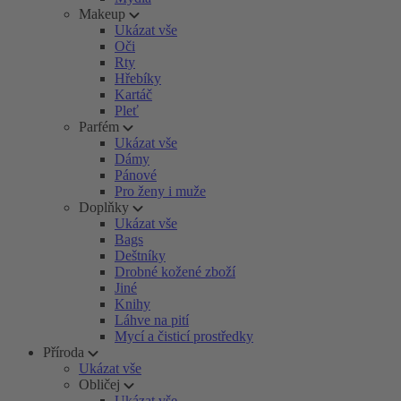
Makeup
Ukázat vše
Oči
Rty
Hřebíky
Kartáč
Pleť
Parfém
Ukázat vše
Dámy
Pánové
Pro ženy i muže
Doplňky
Ukázat vše
Bags
Deštníky
Drobné kožené zboží
Jiné
Knihy
Láhve na pití
Mycí a čisticí prostředky
Příroda
Ukázat vše
Obličej
Ukázat vše