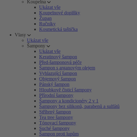
Koupelna
Ukázat vše
Koupelnové doplňky
Župan
Ručníky
Kosmetická taštička
Vlasy
Ukázat vše
Šampony
Ukázat vše
Keratinový šampon
Před-šamponová péče
Šampon s arganovým olejem
Vyhlazující šampon
Objemový šampon
Pánský šampon
Hloubkově čisticí šampony
Přírodní šampony
Šampony a kondicionéry 2 v 1
Šampony bez silikonů, parabenů a sulfátů
Stříbrný šampon
Tea tree šampony
Tónovací šampony
Suché šampony
Šampon proti lupům