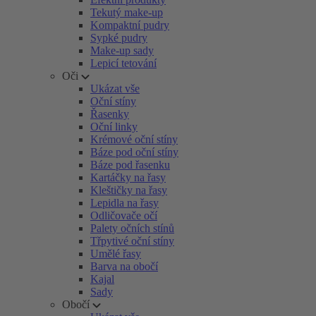
Tekutý make-up
Kompaktní pudry
Sypké pudry
Make-up sady
Lepicí tetování
Oči
Ukázat vše
Oční stíny
Řasenky
Oční linky
Krémové oční stíny
Báze pod oční stíny
Báze pod řasenku
Kartáčky na řasy
Kleštičky na řasy
Lepidla na řasy
Odličovače očí
Palety očních stínů
Třpytivé oční stíny
Umělé řasy
Barva na obočí
Kajal
Sady
Obočí