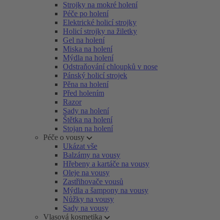
Strojky na mokré holení
Péče po holení
Elektrické holicí strojky
Holicí strojky na žiletky
Gel na holení
Miska na holení
Mýdla na holení
Odstraňování chloupků v nose
Pánský holicí strojek
Pěna na holení
Před holením
Razor
Sady na holení
Štětka na holení
Stojan na holení
Péče o vousy
Ukázat vše
Balzámy na vousy
Hřebeny a kartáče na vousy
Oleje na vousy
Zastřihovače vousů
Mýdla a šampony na vousy
Nůžky na vousy
Sady na vousy
Vlasová kosmetika