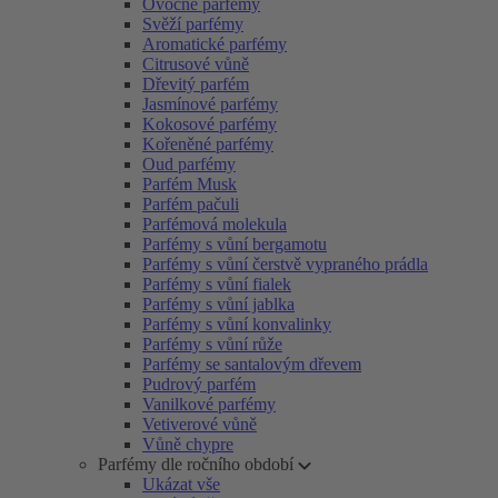
Ovocné parfémy
Svěží parfémy
Aromatické parfémy
Citrusové vůně
Dřevitý parfém
Jasmínové parfémy
Kokosové parfémy
Kořeněné parfémy
Oud parfémy
Parfém Musk
Parfém pačuli
Parfémová molekula
Parfémy s vůní bergamotu
Parfémy s vůní čerstvě vypraného prádla
Parfémy s vůní fialek
Parfémy s vůní jablka
Parfémy s vůní konvalinky
Parfémy s vůní růže
Parfémy se santalovým dřevem
Pudrový parfém
Vanilkové parfémy
Vetiverové vůně
Vůně chypre
Parfémy dle ročního období
Ukázat vše