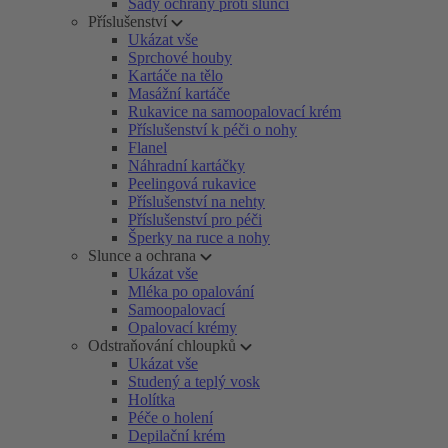
Sady ochrany proti slunci
Příslušenství
Ukázat vše
Sprchové houby
Kartáče na tělo
Masážní kartáče
Rukavice na samoopalovací krém
Příslušenství k péči o nohy
Flanel
Náhradní kartáčky
Peelingová rukavice
Příslušenství na nehty
Příslušenství pro péči
Šperky na ruce a nohy
Slunce a ochrana
Ukázat vše
Mléka po opalování
Samoopalovací
Opalovací krémy
Odstraňování chloupků
Ukázat vše
Studený a teplý vosk
Holítka
Péče o holení
Depilační krém