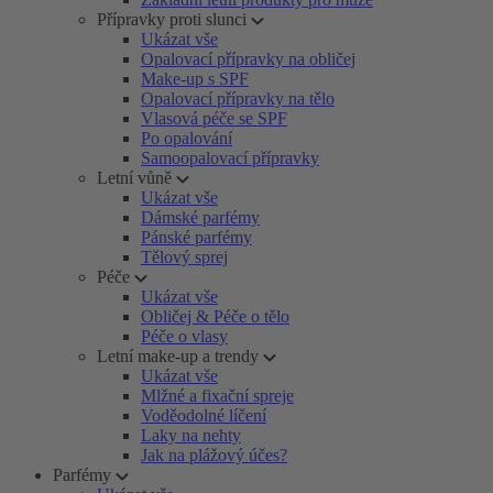
Přípravky proti slunci
Ukázat vše
Opalovací přípravky na obličej
Make-up s SPF
Opalovací přípravky na tělo
Vlasová péče se SPF
Po opalování
Samoopalovací přípravky
Letní vůně
Ukázat vše
Dámské parfémy
Pánské parfémy
Tělový sprej
Péče
Ukázat vše
Obličej & Péče o tělo
Péče o vlasy
Letní make-up a trendy
Ukázat vše
Mlžné a fixační spreje
Voděodolné líčení
Laky na nehty
Jak na plážový účes?
Parfémy