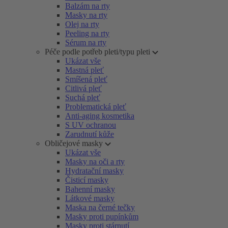
Balzám na rty
Masky na rty
Olej na rty
Peeling na rty
Sérum na rty
Péče podle potřeb pleti/typu pleti
Ukázat vše
Mastná pleť
Smíšená pleť
Citlivá pleť
Suchá pleť
Problematická pleť
Anti-aging kosmetika
S UV ochranou
Zarudnutí kůže
Obličejové masky
Ukázat vše
Masky na oči a rty
Hydratační masky
Čisticí masky
Bahenní masky
Látkové masky
Maska na černé tečky
Masky proti pupínkům
Masky proti stárnutí