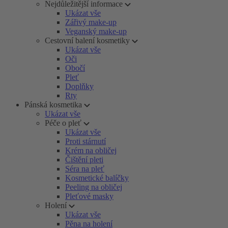
Nejdůležitější informace
Ukázat vše
Zářivý make-up
Veganský make-up
Cestovní balení kosmetiky
Ukázat vše
Oči
Obočí
Pleť
Doplňky
Rty
Pánská kosmetika
Ukázat vše
Péče o pleť
Ukázat vše
Proti stárnutí
Krém na obličej
Čištění pleti
Séra na pleť
Kosmetické balíčky
Peeling na obličej
Pleťové masky
Holení
Ukázat vše
Pěna na holení