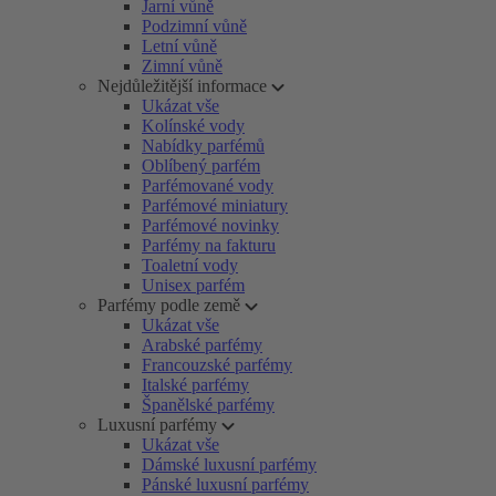
Jarní vůně
Podzimní vůně
Letní vůně
Zimní vůně
Nejdůležitější informace
Ukázat vše
Kolínské vody
Nabídky parfémů
Oblíbený parfém
Parfémované vody
Parfémové miniatury
Parfémové novinky
Parfémy na fakturu
Toaletní vody
Unisex parfém
Parfémy podle země
Ukázat vše
Arabské parfémy
Francouzské parfémy
Italské parfémy
Španělské parfémy
Luxusní parfémy
Ukázat vše
Dámské luxusní parfémy
Pánské luxusní parfémy