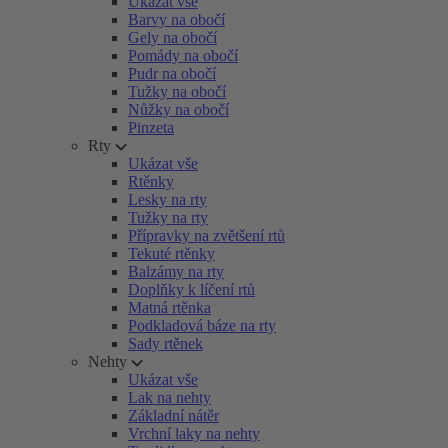
Ukázat vše
Barvy na obočí
Gely na obočí
Pomády na obočí
Pudr na obočí
Tužky na obočí
Nůžky na obočí
Pinzeta
Rty
Ukázat vše
Rtěnky
Lesky na rty
Tužky na rty
Přípravky na zvětšení rtů
Tekuté rtěnky
Balzámy na rty
Doplňky k líčení rtů
Matná rtěnka
Podkladová báze na rty
Sady rtěnek
Nehty
Ukázat vše
Lak na nehty
Základní nátěr
Vrchní laky na nehty