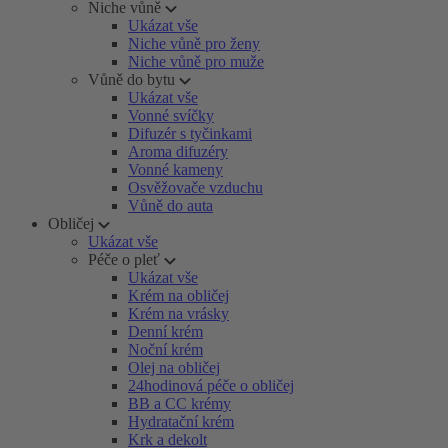
Niche vůně
Ukázat vše
Niche vůně pro ženy
Niche vůně pro muže
Vůně do bytu
Ukázat vše
Vonné svíčky
Difuzér s tyčinkami
Aroma difuzéry
Vonné kameny
Osvěžovače vzduchu
Vůně do auta
Obličej
Ukázat vše
Péče o pleť
Ukázat vše
Krém na obličej
Krém na vrásky
Denní krém
Noční krém
Olej na obličej
24hodinová péče o obličej
BB a CC krémy
Hydratační krém
Krk a dekolt