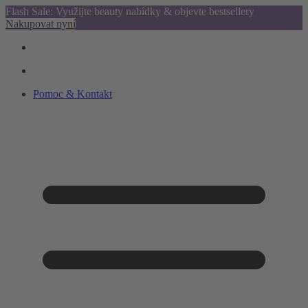
Flash Sale: Využijte beauty nabídky & objevte bestsellery
Nakupovat nyní
Pomoc & Kontakt