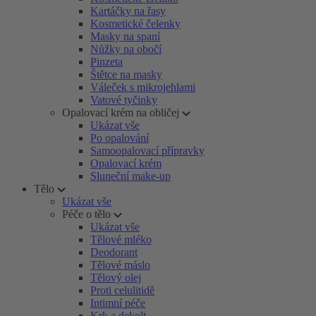
Kartáčky na řasy
Kosmetické čelenky
Masky na spaní
Nůžky na obočí
Pinzeta
Štětce na masky
Váleček s mikrojehlami
Vatové tyčinky
Opalovací krém na obličej
Ukázat vše
Po opalování
Samoopalovací přípravky
Opalovací krém
Sluneční make-up
Tělo
Ukázat vše
Péče o tělo
Ukázat vše
Tělové mléko
Deodorant
Tělové máslo
Tělový olej
Proti celulitidě
Intimní péče
Krk a dekolt