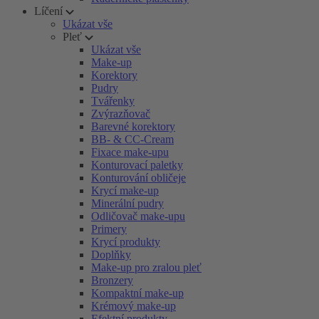
Líčení
Ukázat vše
Pleť
Ukázat vše
Make-up
Korektory
Pudry
Tvářenky
Zvýrazňovač
Barevné korektory
BB- & CC-Cream
Fixace make-upu
Konturovací paletky
Konturování obličeje
Krycí make-up
Minerální pudry
Odličovač make-upu
Primery
Krycí produkty
Doplňky
Make-up pro zralou pleť
Bronzery
Kompaktní make-up
Krémový make-up
Efektní produkty