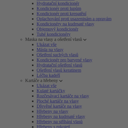
Hydratační kondicionér
Kondicionér proti lupům
Kondicionér proti krepatění
Oplachování proti usazeninám a opravám
Kondicionéry na kudrnaté vlasy
Objemový kondicionér
Tuhé kondicionéry
Maska na vlasy a ošetření vlasů
Ukázat vše
Másla na vlasy
Ošetření suchých vlasů
Kondicionér pro barvené vlasy
Hydratační ošetření vlasů
Ošetření vlasů keratinem
Léčba kadeří
Kartáče a hřebeny
Ukázat vše
Kulaté kartáčky
Rozčesávací kartáče na vlasy
Ploché kartáče na vlasy
Dřevěné kartáče na vlasy
Hřebeny na vlasy
Hřebeny na kudrnaté vlasy
Hřebeny na stříhání vlasů
Hřebeny s rukojetí