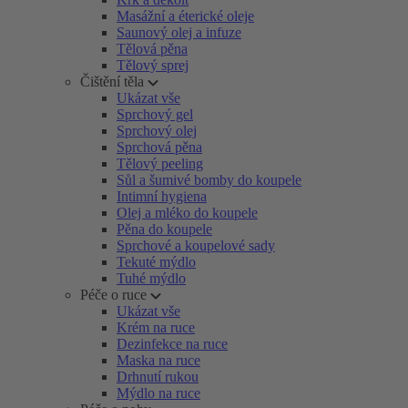
Masážní a éterické oleje
Saunový olej a infuze
Tělová pěna
Tělový sprej
Čištění těla
Ukázat vše
Sprchový gel
Sprchový olej
Sprchová pěna
Tělový peeling
Sůl a šumivé bomby do koupele
Intimní hygiena
Olej a mléko do koupele
Pěna do koupele
Sprchové a koupelové sady
Tekuté mýdlo
Tuhé mýdlo
Péče o ruce
Ukázat vše
Krém na ruce
Dezinfekce na ruce
Maska na ruce
Drhnutí rukou
Mýdlo na ruce