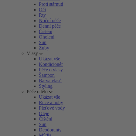
Proti stárnutí
Oči
Rty
Noční péče
Denní péče
Čištění
Oholení
Sun
Zuby
Vlasy
Ukázat vše
Kondicionér
Péče o vlasy
Šampon
Barva vlasů
Styling
Péče o tělo
Ukázat vše
Ruce a nohy
Pleťové vody
Oleje
Čištění
Sun
Deodoranty
Mýdla