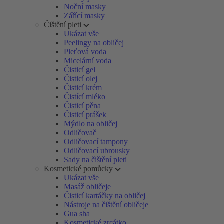
Noční masky
Zářící masky
Čištění pleti
Ukázat vše
Peelingy na obličej
Pleťová voda
Micelární voda
Čisticí gel
Čisticí olej
Čisticí krém
Čistící mléko
Čisticí pěna
Čisticí prášek
Mýdlo na obličej
Odličovač
Odličovací tampony
Odličovací ubrousky
Sady na čištění pleti
Kosmetické pomůcky
Ukázat vše
Masáž obličeje
Čisticí kartáčky na obličej
Nástroje na čištění obličeje
Gua sha
Kosmetické zrcátko