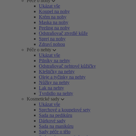
Péče o nohy
Ukázat vše
Koupel na nohy
Krém na nohy
Maska na nohy
Peeling na nohy
Odstraňovač ztvrdlé kůže
Sprej na nohy
Zdraví nohou
Péče o nehty
Ukázat vše
Pilníky na nehty
Odstraňovač nehtové kůžičky
Kleštičky na nehty
Oleje a tyčinky na nehty
Nůžky na nehty
Lak na nehty
Tvrdidlo na nehty
Kosmetické sady
Ukázat vše
Sprchové a koupelové sety
Sada na pedikúru
Dárkové sady
Sada na manikúru
Sady péče o tělo