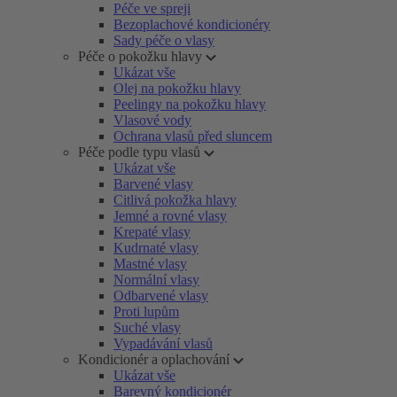
Péče ve spreji
Bezoplachové kondicionéry
Sady péče o vlasy
Péče o pokožku hlavy
Ukázat vše
Olej na pokožku hlavy
Peelingy na pokožku hlavy
Vlasové vody
Ochrana vlasů před sluncem
Péče podle typu vlasů
Ukázat vše
Barvené vlasy
Citlivá pokožka hlavy
Jemné a rovné vlasy
Krepaté vlasy
Kudrnaté vlasy
Mastné vlasy
Normální vlasy
Odbarvené vlasy
Proti lupům
Suché vlasy
Vypadávání vlasů
Kondicionér a oplachování
Ukázat vše
Barevný kondicionér