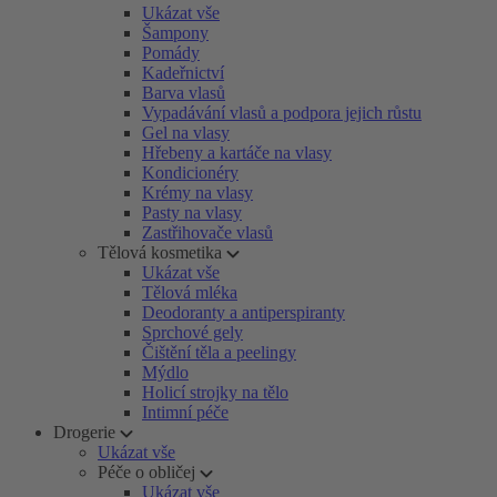
Ukázat vše
Šampony
Pomády
Kadeřnictví
Barva vlasů
Vypadávání vlasů a podpora jejich růstu
Gel na vlasy
Hřebeny a kartáče na vlasy
Kondicionéry
Krémy na vlasy
Pasty na vlasy
Zastřihovače vlasů
Tělová kosmetika
Ukázat vše
Tělová mléka
Deodoranty a antiperspiranty
Sprchové gely
Čištění těla a peelingy
Mýdlo
Holicí strojky na tělo
Intimní péče
Drogerie
Ukázat vše
Péče o obličej
Ukázat vše