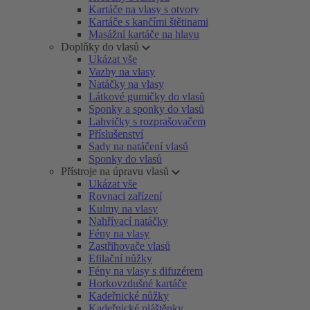
Kartáče na vlasy s otvory
Kartáče s kančími štětinami
Masážní kartáče na hlavu
Doplňky do vlasů
Ukázat vše
Vazby na vlasy
Natáčky na vlasy
Látkové gumičky do vlasů
Sponky a sponky do vlasů
Lahvičky s rozprašovačem
Příslušenství
Sady na natáčení vlasů
Sponky do vlasů
Přístroje na úpravu vlasů
Ukázat vše
Rovnací zařízení
Kulmy na vlasy
Nahřívací natáčky
Fény na vlasy
Zastřihovače vlasů
Efilační nůžky
Fény na vlasy s difuzérem
Horkovzdušné kartáče
Kadeřnické nůžky
Kadeřnické pláštěnky