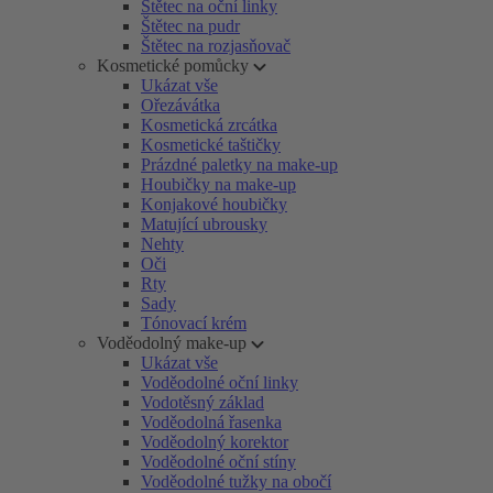
Štětec na oční linky
Štětec na pudr
Štětec na rozjasňovač
Kosmetické pomůcky
Ukázat vše
Ořezávátka
Kosmetická zrcátka
Kosmetické taštičky
Prázdné paletky na make-up
Houbičky na make-up
Konjakové houbičky
Matující ubrousky
Nehty
Oči
Rty
Sady
Tónovací krém
Voděodolný make-up
Ukázat vše
Voděodolné oční linky
Vodotěsný základ
Voděodolná řasenka
Voděodolný korektor
Voděodolné oční stíny
Voděodolné tužky na obočí