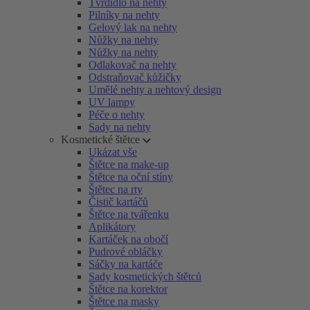
Tvrdidlo na nehty
Pilníky na nehty
Gelový lak na nehty
Nůžky na nehty
Nůžky na nehty
Odlakovač na nehty
Odstraňovač kůžičky
Umělé nehty a nehtový design
UV lampy
Péče o nehty
Sady na nehty
Kosmetické štětce
Ukázat vše
Štětce na make-up
Štětce na oční stíny
Štětec na rty
Čistič kartáčů
Štětce na tvářenku
Aplikátory
Kartáček na obočí
Pudrové obláčky
Sáčky na kartáče
Sady kosmetických štětců
Štětce na korektor
Štětce na masky