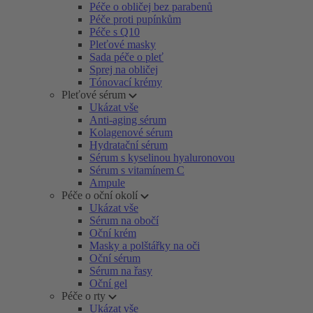
Péče o obličej bez parabenů
Péče proti pupínkům
Péče s Q10
Pleťové masky
Sada péče o pleť
Sprej na obličej
Tónovací krémy
Pleťové sérum
Ukázat vše
Anti-aging sérum
Kolagenové sérum
Hydratační sérum
Sérum s kyselinou hyaluronovou
Sérum s vitamínem C
Ampule
Péče o oční okolí
Ukázat vše
Sérum na obočí
Oční krém
Masky a polštářky na oči
Oční sérum
Sérum na řasy
Oční gel
Péče o rty
Ukázat vše