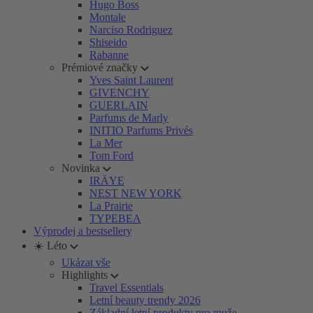
Hugo Boss
Montale
Narciso Rodriguez
Shiseido
Rabanne
Prémiové značky
Yves Saint Laurent
GIVENCHY
GUERLAIN
Parfums de Marly
INITIO Parfums Privés
La Mer
Tom Ford
Novinka
IRÄYE
NEST NEW YORK
La Prairie
TYPEBEA
Výprodej a bestsellery
☀️ Léto
Ukázat vše
Highlights
Travel Essentials
Letní beauty trendy 2026
Základní letní produkty pro muže