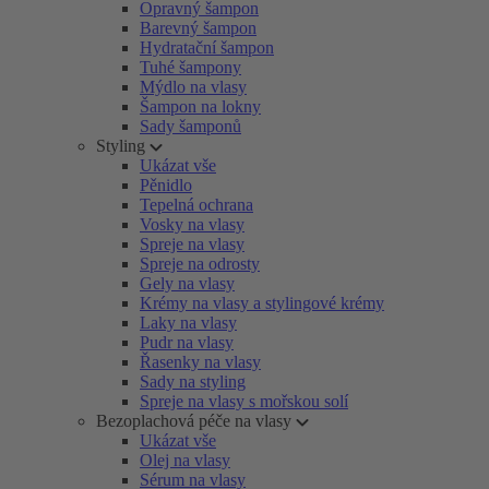
Opravný šampon
Barevný šampon
Hydratační šampon
Tuhé šampony
Mýdlo na vlasy
Šampon na lokny
Sady šamponů
Styling
Ukázat vše
Pěnidlo
Tepelná ochrana
Vosky na vlasy
Spreje na vlasy
Spreje na odrosty
Gely na vlasy
Krémy na vlasy a stylingové krémy
Laky na vlasy
Pudr na vlasy
Řasenky na vlasy
Sady na styling
Spreje na vlasy s mořskou solí
Bezoplachová péče na vlasy
Ukázat vše
Olej na vlasy
Sérum na vlasy