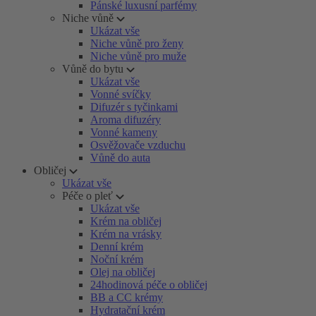
Pánské luxusní parfémy
Niche vůně
Ukázat vše
Niche vůně pro ženy
Niche vůně pro muže
Vůně do bytu
Ukázat vše
Vonné svíčky
Difuzér s tyčinkami
Aroma difuzéry
Vonné kameny
Osvěžovače vzduchu
Vůně do auta
Obličej
Ukázat vše
Péče o pleť
Ukázat vše
Krém na obličej
Krém na vrásky
Denní krém
Noční krém
Olej na obličej
24hodinová péče o obličej
BB a CC krémy
Hydratační krém