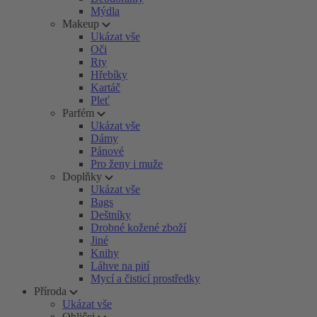
Mýdla
Makeup
Ukázat vše
Oči
Rty
Hřebíky
Kartáč
Pleť
Parfém
Ukázat vše
Dámy
Pánové
Pro ženy i muže
Doplňky
Ukázat vše
Bags
Deštníky
Drobné kožené zboží
Jiné
Knihy
Láhve na pití
Mycí a čisticí prostředky
Příroda
Ukázat vše
Obličej