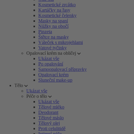
Kosmetické zrcátko
Kartáčky na řasy
Kosmetické čelenky
Masky na spaní
Nůžky na obočí
Pinzeta
Štětce na masky
Váleček s mikrojehlami
Vatové tyčinky
Opalovací krém na obličej
Ukázat vše
Po opalování
Samoopalovací přípravky
Opalovací krém
Sluneční make-up
Tělo
Ukázat vše
Péče o tělo
Ukázat vše
Tělové mléko
Deodorant
Tělové máslo
Tělový olej
Proti celulitidě
Intimní péče