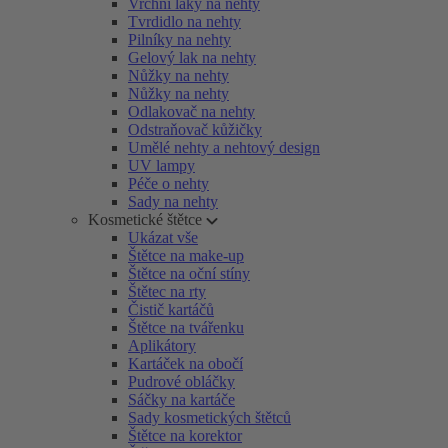
Vrchní laky na nehty
Tvrdidlo na nehty
Pilníky na nehty
Gelový lak na nehty
Nůžky na nehty
Nůžky na nehty
Odlakovač na nehty
Odstraňovač kůžičky
Umělé nehty a nehtový design
UV lampy
Péče o nehty
Sady na nehty
Kosmetické štětce
Ukázat vše
Štětce na make-up
Štětce na oční stíny
Štětec na rty
Čistič kartáčů
Štětce na tvářenku
Aplikátory
Kartáček na obočí
Pudrové obláčky
Sáčky na kartáče
Sady kosmetických štětců
Štětce na korektor