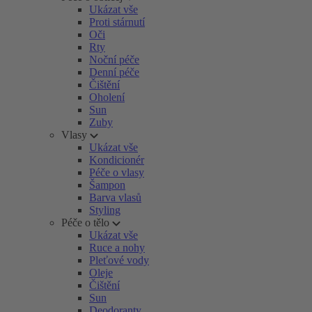
Ukázat vše
Proti stárnutí
Oči
Rty
Noční péče
Denní péče
Čištění
Oholení
Sun
Zuby
Vlasy
Ukázat vše
Kondicionér
Péče o vlasy
Šampon
Barva vlasů
Styling
Péče o tělo
Ukázat vše
Ruce a nohy
Pleťové vody
Oleje
Čištění
Sun
Deodoranty