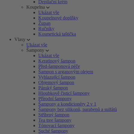
Depilační krém
Koupelna
Ukázat vše
Koupelnové doplňky
Župan
Ručníky
Kosmetická taštička
Vlasy
Ukázat vše
Šampony
Ukázat vše
Keratinový šampon
Před-šamponová péče
Šampon s arganovým olejem
Vyhlazující šampon
Objemový šampon
Pánský šampon
Hloubkově čisticí šampony
Přírodní šampony
Šampony a kondicionéry 2 v 1
Šampony bez silikonů, parabenů a sulfátů
Stříbrný šampon
Tea tree šampony
Tónovací šampony
Suché šampony