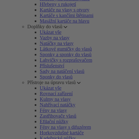
Hřebeny s rukojetí
Kartáče na vlasy s otvory
Kartáče s kančími štětinami
Masážní kartáče na hlavu
Doplňky do vlasů
Ukázat vše
Vazby na vlasy
Natáčky na vlasy
Látkové gumičky do vlasů
Sponky a sponky do vlasů
Lahvičky s rozprašovačem
Příslušenství
Sady na natáčení vlasů
Sponky do vlasů
Přístroje na úpravu vlasů
Ukázat vše
Rovnací zařízení
Kulmy na vlasy
Nahřívací natáčky
Fény na vlasy
Zastřihovače vlasů
Efilační nůžky
Fény na vlasy s difuzérem
Horkovzdušné kartáče
Kadeřnické nůžky