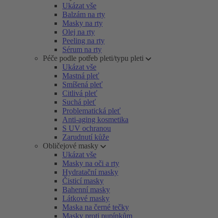
Ukázat vše
Balzám na rty
Masky na rty
Olej na rty
Peeling na rty
Sérum na rty
Péče podle potřeb pleti/typu pleti
Ukázat vše
Mastná pleť
Smíšená pleť
Citlivá pleť
Suchá pleť
Problematická pleť
Anti-aging kosmetika
S UV ochranou
Zarudnutí kůže
Obličejové masky
Ukázat vše
Masky na oči a rty
Hydratační masky
Čisticí masky
Bahenní masky
Látkové masky
Maska na černé tečky
Masky proti pupínkům