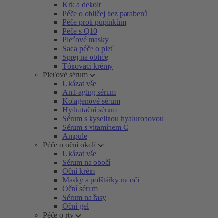
Krk a dekolt
Péče o obličej bez parabenů
Péče proti pupínkům
Péče s Q10
Pleťové masky
Sada péče o pleť
Sprej na obličej
Tónovací krémy
Pleťové sérum
Ukázat vše
Anti-aging sérum
Kolagenové sérum
Hydratační sérum
Sérum s kyselinou hyaluronovou
Sérum s vitamínem C
Ampule
Péče o oční okolí
Ukázat vše
Sérum na obočí
Oční krém
Masky a polštářky na oči
Oční sérum
Sérum na řasy
Oční gel
Péče o rty