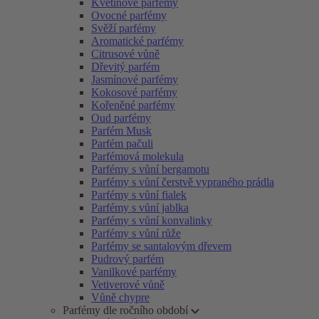
Květinové parfémy
Ovocné parfémy
Svěží parfémy
Aromatické parfémy
Citrusové vůně
Dřevitý parfém
Jasmínové parfémy
Kokosové parfémy
Kořeněné parfémy
Oud parfémy
Parfém Musk
Parfém pačuli
Parfémová molekula
Parfémy s vůní bergamotu
Parfémy s vůní čerstvě vypraného prádla
Parfémy s vůní fialek
Parfémy s vůní jablka
Parfémy s vůní konvalinky
Parfémy s vůní růže
Parfémy se santalovým dřevem
Pudrový parfém
Vanilkové parfémy
Vetiverové vůně
Vůně chypre
Parfémy dle ročního období