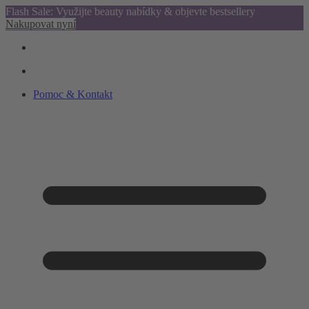
Flash Sale: Využijte beauty nabídky & objevte bestsellery
Nakupovat nyní
Pomoc & Kontakt