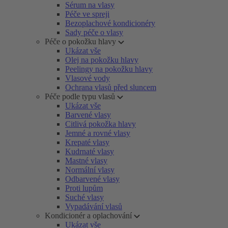
Sérum na vlasy
Péče ve spreji
Bezoplachové kondicionéry
Sady péče o vlasy
Péče o pokožku hlavy
Ukázat vše
Olej na pokožku hlavy
Peelingy na pokožku hlavy
Vlasové vody
Ochrana vlasů před sluncem
Péče podle typu vlasů
Ukázat vše
Barvené vlasy
Citlivá pokožka hlavy
Jemné a rovné vlasy
Krepaté vlasy
Kudrnaté vlasy
Mastné vlasy
Normální vlasy
Odbarvené vlasy
Proti lupům
Suché vlasy
Vypadávání vlasů
Kondicionér a oplachování
Ukázat vše