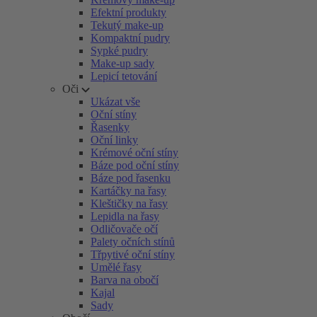
Efektní produkty
Tekutý make-up
Kompaktní pudry
Sypké pudry
Make-up sady
Lepicí tetování
Oči
Ukázat vše
Oční stíny
Řasenky
Oční linky
Krémové oční stíny
Báze pod oční stíny
Báze pod řasenku
Kartáčky na řasy
Kleštičky na řasy
Lepidla na řasy
Odličovače očí
Palety očních stínů
Třpytivé oční stíny
Umělé řasy
Barva na obočí
Kajal
Sady