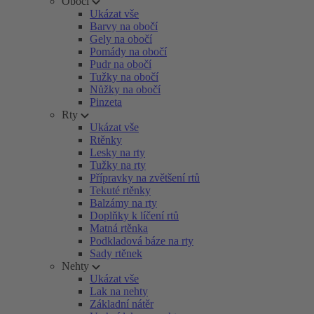
Obočí
Ukázat vše
Barvy na obočí
Gely na obočí
Pomády na obočí
Pudr na obočí
Tužky na obočí
Nůžky na obočí
Pinzeta
Rty
Ukázat vše
Rtěnky
Lesky na rty
Tužky na rty
Přípravky na zvětšení rtů
Tekuté rtěnky
Balzámy na rty
Doplňky k líčení rtů
Matná rtěnka
Podkladová báze na rty
Sady rtěnek
Nehty
Ukázat vše
Lak na nehty
Základní nátěr