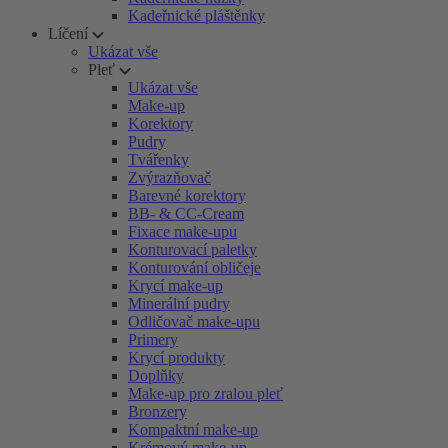
Kadeřnické pláštěnky
Líčení
Ukázat vše
Pleť
Ukázat vše
Make-up
Korektory
Pudry
Tvářenky
Zvýrazňovač
Barevné korektory
BB- & CC-Cream
Fixace make-upu
Konturovací paletky
Konturování obličeje
Krycí make-up
Minerální pudry
Odličovač make-upu
Primery
Krycí produkty
Doplňky
Make-up pro zralou pleť
Bronzery
Kompaktní make-up
Krémový make-up