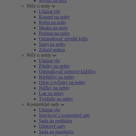
Mýdlo na ruce
Péče o nohy
Ukázat vše
Koupel na nohy
Krém na nohy
Maska na nohy
Peeling na nohy
Odstraňovač ztvrdlé kůže
Sprej na nohy
Zdraví nohou
Péče o nehty
Ukázat vše
Pilníky na nehty
Odstraňovač nehtové kůžičky
Kleštičky na nehty
Oleje a tyčinky na nehty
Nůžky na nehty
Lak na nehty
Tvrdidlo na nehty
Kosmetické sady
Ukázat vše
Sprchové a koupelové sety
Sada na pedikúru
Dárkové sady
Sada na manikúru