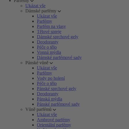
Parfémy
Ukázat vše
Dámské parfémy
Ukázat vše
Parfémy
Parfém na vlasy
Tělové spreje
Dámské sprchové gely
Deodoranty
Péče o tělo
Vonná mýdla
Dámské parfémové sady
Pánské vůně
Ukázat vše
Parfémy
Vody po holení
Péče o tělo
Pánské sprchové gely
Deodoranty
Pánská mýdla
Pánské parfémové sady
Vůně parfémů
Ukázat vše
Ambrové parfémy
Orientální parfémy