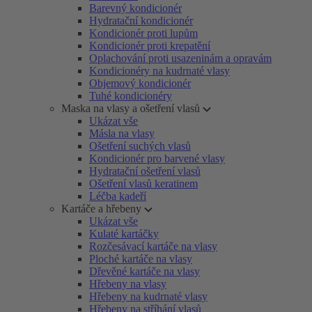
Barevný kondicionér
Hydratační kondicionér
Kondicionér proti lupům
Kondicionér proti krepatění
Oplachování proti usazeninám a opravám
Kondicionéry na kudrnaté vlasy
Objemový kondicionér
Tuhé kondicionéry
Maska na vlasy a ošetření vlasů
Ukázat vše
Másla na vlasy
Ošetření suchých vlasů
Kondicionér pro barvené vlasy
Hydratační ošetření vlasů
Ošetření vlasů keratinem
Léčba kadeří
Kartáče a hřebeny
Ukázat vše
Kulaté kartáčky
Rozčesávací kartáče na vlasy
Ploché kartáče na vlasy
Dřevěné kartáče na vlasy
Hřebeny na vlasy
Hřebeny na kudrnaté vlasy
Hřebeny na stříhání vlasů