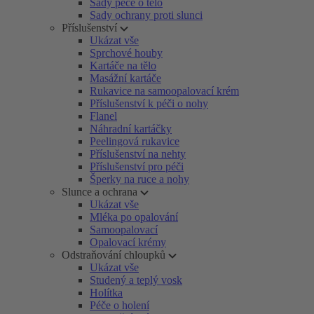
Sady péče o tělo
Sady ochrany proti slunci
Příslušenství
Ukázat vše
Sprchové houby
Kartáče na tělo
Masážní kartáče
Rukavice na samoopalovací krém
Příslušenství k péči o nohy
Flanel
Náhradní kartáčky
Peelingová rukavice
Příslušenství na nehty
Příslušenství pro péči
Šperky na ruce a nohy
Slunce a ochrana
Ukázat vše
Mléka po opalování
Samoopalovací
Opalovací krémy
Odstraňování chloupků
Ukázat vše
Studený a teplý vosk
Holítka
Péče o holení