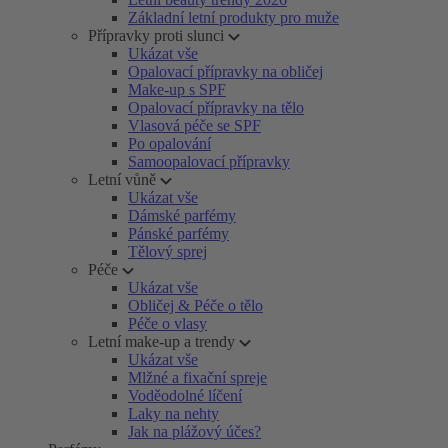
Základní letní produkty pro muže
Přípravky proti slunci
Ukázat vše
Opalovací přípravky na obličej
Make-up s SPF
Opalovací přípravky na tělo
Vlasová péče se SPF
Po opalování
Samoopalovací přípravky
Letní vůně
Ukázat vše
Dámské parfémy
Pánské parfémy
Tělový sprej
Péče
Ukázat vše
Obličej & Péče o tělo
Péče o vlasy
Letní make-up a trendy
Ukázat vše
Mlžné a fixační spreje
Voděodolné líčení
Laky na nehty
Jak na plážový účes?