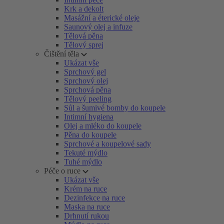
Krk a dekolt
Masážní a éterické oleje
Saunový olej a infuze
Tělová pěna
Tělový sprej
Čištění těla
Ukázat vše
Sprchový gel
Sprchový olej
Sprchová pěna
Tělový peeling
Sůl a šumivé bomby do koupele
Intimní hygiena
Olej a mléko do koupele
Pěna do koupele
Sprchové a koupelové sady
Tekuté mýdlo
Tuhé mýdlo
Péče o ruce
Ukázat vše
Krém na ruce
Dezinfekce na ruce
Maska na ruce
Drhnutí rukou