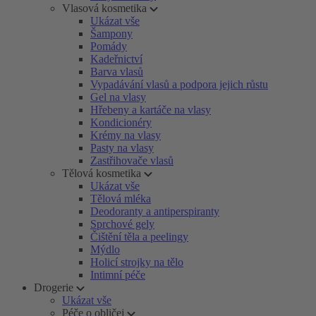
Vlasová kosmetika
Ukázat vše
Šampony
Pomády
Kadeřnictví
Barva vlasů
Vypadávání vlasů a podpora jejich růstu
Gel na vlasy
Hřebeny a kartáče na vlasy
Kondicionéry
Krémy na vlasy
Pasty na vlasy
Zastřihovače vlasů
Tělová kosmetika
Ukázat vše
Tělová mléka
Deodoranty a antiperspiranty
Sprchové gely
Čištění těla a peelingy
Mýdlo
Holicí strojky na tělo
Intimní péče
Drogerie
Ukázat vše
Péče o obličej