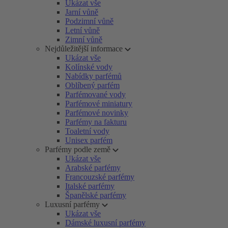
Ukázat vše
Jarní vůně
Podzimní vůně
Letní vůně
Zimní vůně
Nejdůležitější informace
Ukázat vše
Kolínské vody
Nabídky parfémů
Oblíbený parfém
Parfémované vody
Parfémové miniatury
Parfémové novinky
Parfémy na fakturu
Toaletní vody
Unisex parfém
Parfémy podle země
Ukázat vše
Arabské parfémy
Francouzské parfémy
Italské parfémy
Španělské parfémy
Luxusní parfémy
Ukázat vše
Dámské luxusní parfémy