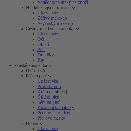
Voděodolné tužky na obočí
Nejdůležitější informace
Ukázat vše
Zářivý make-up
Veganský make-up
Cestovní balení kosmetiky
Ukázat vše
Oči
Obočí
Pleť
Doplňky
Rty
Pánská kosmetika
Ukázat vše
Péče o pleť
Ukázat vše
Proti stárnutí
Krém na obličej
Čištění pleti
Séra na pleť
Kosmetické balíčky
Peeling na obličej
Pleťové masky
Holení
Ukázat vše