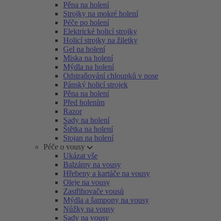
Pěna na holení
Strojky na mokré holení
Péče po holení
Elektrické holicí strojky
Holicí strojky na žiletky
Gel na holení
Miska na holení
Mýdla na holení
Odstraňování chloupků v nose
Pánský holicí strojek
Pěna na holení
Před holením
Razor
Sady na holení
Štětka na holení
Stojan na holení
Péče o vousy
Ukázat vše
Balzámy na vousy
Hřebeny a kartáče na vousy
Oleje na vousy
Zastřihovače vousů
Mýdla a šampony na vousy
Nůžky na vousy
Sady na vousy