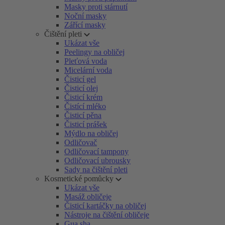
Masky proti stárnutí
Noční masky
Zářící masky
Čištění pleti
Ukázat vše
Peelingy na obličej
Pleťová voda
Micelární voda
Čisticí gel
Čisticí olej
Čisticí krém
Čistící mléko
Čisticí pěna
Čisticí prášek
Mýdlo na obličej
Odličovač
Odličovací tampony
Odličovací ubrousky
Sady na čištění pleti
Kosmetické pomůcky
Ukázat vše
Masáž obličeje
Čisticí kartáčky na obličej
Nástroje na čištění obličeje
Gua sha