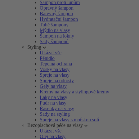
Šampon proti lupům
Opravný šampon
Barevný šampon
Hydratační šampon
Tuhé šampony
Mýdlo na vlasy
Šampon na lokny
Sady šamponů
Styling
Ukázat vše
Pěnidlo
Tepelná ochrana
Vosky na vlasy
Spreje na vlasy
Spreje na odrosty
Gely na vlasy
Krémy na vlasy a stylingové krémy
Laky na vlasy
Pudr na vlasy
Řasenky na vlasy
Sady na styling
Spreje na vlasy s mořskou solí
Bezoplachová péče na vlasy
Ukázat vše
Olej na vlasy