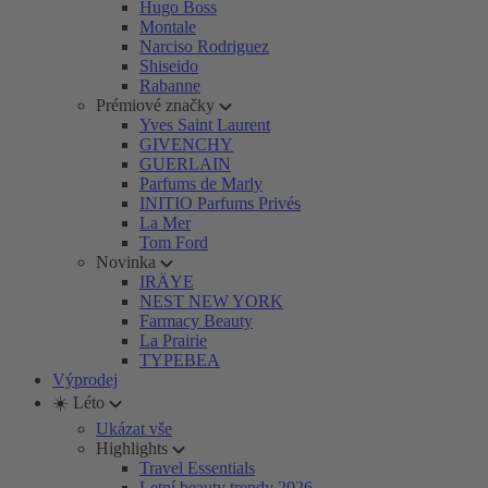
Hugo Boss
Montale
Narciso Rodriguez
Shiseido
Rabanne
Prémiové značky
Yves Saint Laurent
GIVENCHY
GUERLAIN
Parfums de Marly
INITIO Parfums Privés
La Mer
Tom Ford
Novinka
IRÄYE
NEST NEW YORK
Farmacy Beauty
La Prairie
TYPEBEA
Výprodej
☀️ Léto
Ukázat vše
Highlights
Travel Essentials
Letní beauty trendy 2026