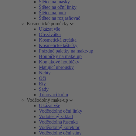
Štětce na masky
Štětec na oční linky
Štětec na pudr
Štětec na rozjasňovač
Kosmetické pomůcky
Ukázat vše
Ořezávátka
Kosmetická zrcátka
Kosmetické taštičky
Prázdné paletky na make-up
Houbičky na make-up
Konjakové houbičky
Matující ubrousky
Nehty
Oči
Rty
Sady
Tónovací krém
Voděodolný make-up
Ukázat vše
Voděodolné oční linky
Vodotěsný základ
Voděodolná řasenka
Voděodolný korektor
Voděodolné oční stíny