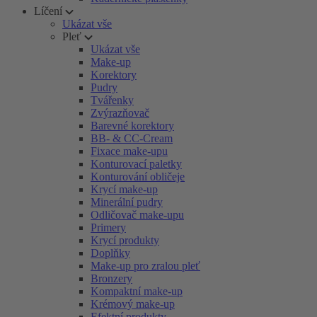
Líčení
Ukázat vše
Pleť
Ukázat vše
Make-up
Korektory
Pudry
Tvářenky
Zvýrazňovač
Barevné korektory
BB- & CC-Cream
Fixace make-upu
Konturovací paletky
Konturování obličeje
Krycí make-up
Minerální pudry
Odličovač make-upu
Primery
Krycí produkty
Doplňky
Make-up pro zralou pleť
Bronzery
Kompaktní make-up
Krémový make-up
Efektní produkty