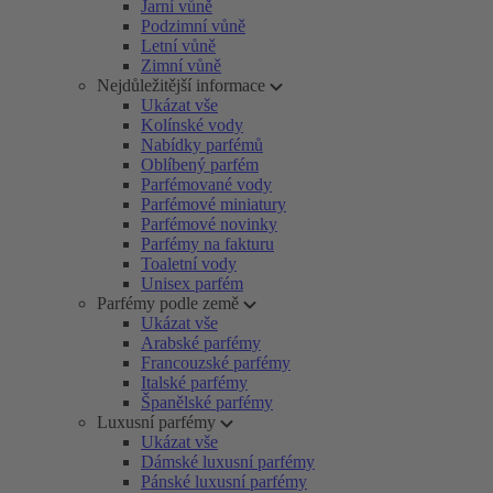
Jarní vůně
Podzimní vůně
Letní vůně
Zimní vůně
Nejdůležitější informace
Ukázat vše
Kolínské vody
Nabídky parfémů
Oblíbený parfém
Parfémované vody
Parfémové miniatury
Parfémové novinky
Parfémy na fakturu
Toaletní vody
Unisex parfém
Parfémy podle země
Ukázat vše
Arabské parfémy
Francouzské parfémy
Italské parfémy
Španělské parfémy
Luxusní parfémy
Ukázat vše
Dámské luxusní parfémy
Pánské luxusní parfémy