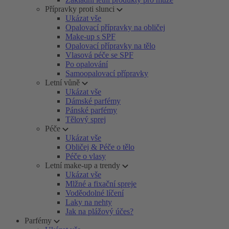
Přípravky proti slunci
Ukázat vše
Opalovací přípravky na obličej
Make-up s SPF
Opalovací přípravky na tělo
Vlasová péče se SPF
Po opalování
Samoopalovací přípravky
Letní vůně
Ukázat vše
Dámské parfémy
Pánské parfémy
Tělový sprej
Péče
Ukázat vše
Obličej & Péče o tělo
Péče o vlasy
Letní make-up a trendy
Ukázat vše
Mlžné a fixační spreje
Voděodolné líčení
Laky na nehty
Jak na plážový účes?
Parfémy