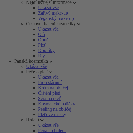
Nejdůležitější informace
Ukázat vše
Zářivý make-up
Veganský make-up
Cestovní balení kosmetiky
Ukázat vše
Oči
Obočí
Pleť
Doplňky
Rty
Pánská kosmetika
Ukázat vše
Péče o pleť
Ukázat vše
Proti stárnutí
Krém na obličej
Čištění pleti
Séra na pleť
Kosmetické balíčky
Peeling na obličej
Pleťové masky
Holení
Ukázat vše
Pěna na holení