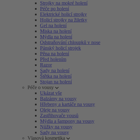
Strojky na mokré holení
Péče po holení
Elektrické holicí strojky
Holicí strojky na žiletky
Gel na holení
Miska na holení
Mýdla na holení
Odstraňování chloupků v nose
Pánský holicí strojek
Pěna na holení
Před holením
Razor
Sady na holení
Štětka na holení
Stojan na holení
Péče o vousy
Ukázat vše
Balzámy na vousy
Hřebeny a kartáče na vousy
Oleje na vousy
Zastřihovače vousů
Mýdla a šampony na vousy
Nůžky na vousy
Sady na vousy
Vlasová kosmetika