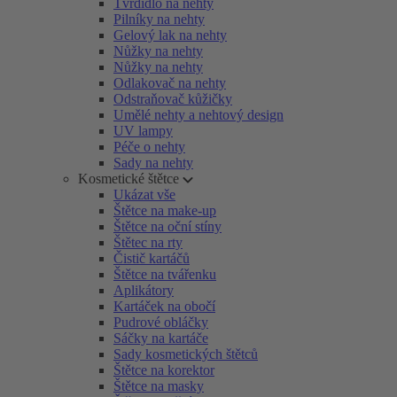
Tvrdidlo na nehty
Pilníky na nehty
Gelový lak na nehty
Nůžky na nehty
Nůžky na nehty
Odlakovač na nehty
Odstraňovač kůžičky
Umělé nehty a nehtový design
UV lampy
Péče o nehty
Sady na nehty
Kosmetické štětce
Ukázat vše
Štětce na make-up
Štětce na oční stíny
Štětec na rty
Čistič kartáčů
Štětce na tvářenku
Aplikátory
Kartáček na obočí
Pudrové obláčky
Sáčky na kartáče
Sady kosmetických štětců
Štětce na korektor
Štětce na masky