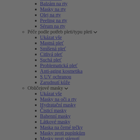
Balzám na rty
Masky na rty
Olej na rty
Peeling na rty
Sérum na rty
Péče podle potřeb pleti/typu pleti
Ukázat vše
Mastná pleť
Smíšená pleť
Citlivá pleť
Suchá pleť
Problematická pleť
Anti-aging kosmetika
S UV ochranou
Zarudnutí kůže
Obličejové masky
Ukázat vše
Masky na oči a rty
Hydratační masky
Čisticí masky
Bahenní masky
Látkové masky
Maska na černé tečky
Masky proti pupínkům
Masky proti stárnutí