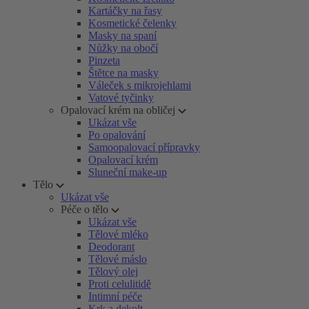
Kartáčky na řasy
Kosmetické čelenky
Masky na spaní
Nůžky na obočí
Pinzeta
Štětce na masky
Váleček s mikrojehlami
Vatové tyčinky
Opalovací krém na obličej
Ukázat vše
Po opalování
Samoopalovací přípravky
Opalovací krém
Sluneční make-up
Tělo
Ukázat vše
Péče o tělo
Ukázat vše
Tělové mléko
Deodorant
Tělové máslo
Tělový olej
Proti celulitidě
Intimní péče
Krk a dekolt