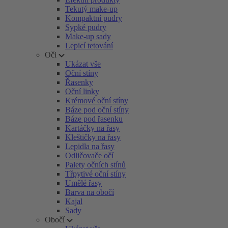
Tekutý make-up
Kompaktní pudry
Sypké pudry
Make-up sady
Lepicí tetování
Oči
Ukázat vše
Oční stíny
Řasenky
Oční linky
Krémové oční stíny
Báze pod oční stíny
Báze pod řasenku
Kartáčky na řasy
Kleštičky na řasy
Lepidla na řasy
Odličovače očí
Palety očních stínů
Třpytivé oční stíny
Umělé řasy
Barva na obočí
Kajal
Sady
Obočí