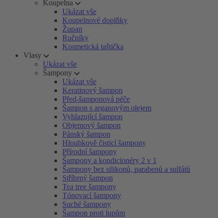
Koupelna
Ukázat vše
Koupelnové doplňky
Župan
Ručníky
Kosmetická taštička
Vlasy
Ukázat vše
Šampony
Ukázat vše
Keratinový šampon
Před-šamponová péče
Šampon s arganovým olejem
Vyhlazující šampon
Objemový šampon
Pánský šampon
Hloubkově čisticí šampony
Přírodní šampony
Šampony a kondicionéry 2 v 1
Šampony bez silikonů, parabenů a sulfátů
Stříbrný šampon
Tea tree šampony
Tónovací šampony
Suché šampony
Šampon proti lupům