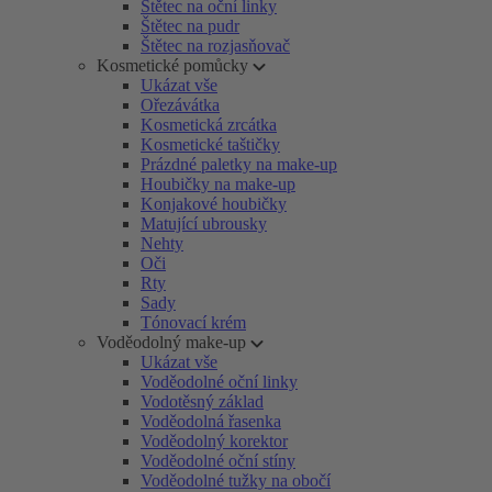
Štětec na oční linky
Štětec na pudr
Štětec na rozjasňovač
Kosmetické pomůcky
Ukázat vše
Ořezávátka
Kosmetická zrcátka
Kosmetické taštičky
Prázdné paletky na make-up
Houbičky na make-up
Konjakové houbičky
Matující ubrousky
Nehty
Oči
Rty
Sady
Tónovací krém
Voděodolný make-up
Ukázat vše
Voděodolné oční linky
Vodotěsný základ
Voděodolná řasenka
Voděodolný korektor
Voděodolné oční stíny
Voděodolné tužky na obočí