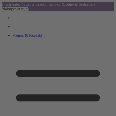
Flash Sale: Využijte beauty nabídky & objevte bestsellery
Nakupovat nyní
Pomoc & Kontakt