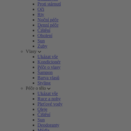
Proti stárnutí
Oči
Rty
Noční péče
Denní péče
Čištění
Oholení
Sun
Zuby
Vlasy
Ukázat vše
Kondicionér
Péče o vlasy
Šampon
Barva vlasů
Styling
Péče o tělo
Ukázat vše
Ruce a nohy
Pleťové vody
Oleje
Čištění
Sun
Deodoranty
Mýdla