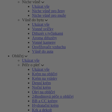
Niche vůně
Ukázat vše
Niche vůně pro ženy
Niche vůně pro muže
Vůně do bytu
Ukázat vše
Vonné svíčky
Difuzér s tyčinkami
Aroma difuzéry
Vonné kameny
Osvěžovače vzduchu
Vůně do auta
Obličej
Ukázat vše
Péče o pleť
Ukázat vše
Krém na obličej
Krém na vrásky
Denní krém
Noční krém
Olej na obličej
24hodinová péče o obličej
BB a CC krémy
Hydratační krém
Krk a dekolt