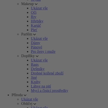
Makeup
Ukázat vše
Oči
Rty
Hřebíky
Kartáč
Pleť
Parfém
Ukázat vše
Dámy
Pánové
Pro ženy i muže
Doplňky
Ukázat vše
Bags
Deštníky
Drobné kožené zboží
Jiné
Knihy
Láhve na pití
Mycí a čisticí prostředky
Příroda
Ukázat vše
Obličej
Ukázat vše