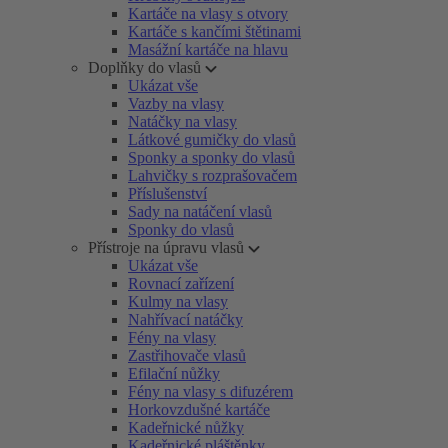
Kartáče na vlasy s otvory
Kartáče s kančími štětinami
Masážní kartáče na hlavu
Doplňky do vlasů
Ukázat vše
Vazby na vlasy
Natáčky na vlasy
Látkové gumičky do vlasů
Sponky a sponky do vlasů
Lahvičky s rozprašovačem
Příslušenství
Sady na natáčení vlasů
Sponky do vlasů
Přístroje na úpravu vlasů
Ukázat vše
Rovnací zařízení
Kulmy na vlasy
Nahřívací natáčky
Fény na vlasy
Zastřihovače vlasů
Efilační nůžky
Fény na vlasy s difuzérem
Horkovzdušné kartáče
Kadeřnické nůžky
Kadeřnické pláštěnky