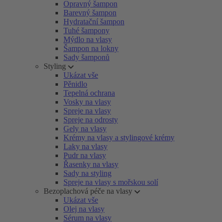
Opravný šampon
Barevný šampon
Hydratační šampon
Tuhé šampony
Mýdlo na vlasy
Šampon na lokny
Sady šamponů
Styling
Ukázat vše
Pěnidlo
Tepelná ochrana
Vosky na vlasy
Spreje na vlasy
Spreje na odrosty
Gely na vlasy
Krémy na vlasy a stylingové krémy
Laky na vlasy
Pudr na vlasy
Řasenky na vlasy
Sady na styling
Spreje na vlasy s mořskou solí
Bezoplachová péče na vlasy
Ukázat vše
Olej na vlasy
Sérum na vlasy