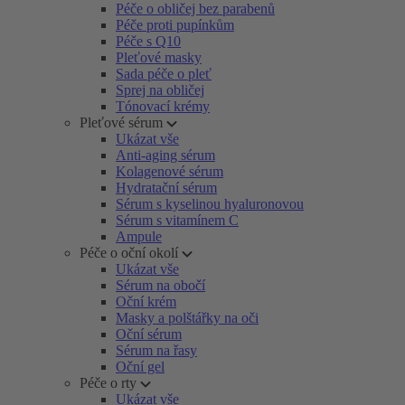
Péče o obličej bez parabenů
Péče proti pupínkům
Péče s Q10
Pleťové masky
Sada péče o pleť
Sprej na obličej
Tónovací krémy
Pleťové sérum
Ukázat vše
Anti-aging sérum
Kolagenové sérum
Hydratační sérum
Sérum s kyselinou hyaluronovou
Sérum s vitamínem C
Ampule
Péče o oční okolí
Ukázat vše
Sérum na obočí
Oční krém
Masky a polštářky na oči
Oční sérum
Sérum na řasy
Oční gel
Péče o rty
Ukázat vše