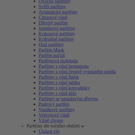
Ovocné parfémy
Svěží parfémy
Aromatické parfémy
Citrusové vůně
Dřevitý parfém
Jasmínové parfémy
Kokosové parfémy
Kořeněné parfémy
Oud parfémy
Parfém Musk
Parfém pačuli
Parfémová molekula
Parfémy s vůní bergamotu
Parfémy s vůní čerstvě vypraného prádla
Parfémy s vůní fialek
Parfémy s vůní jablka
Parfémy s vůní konvalinky
Parfémy s vůní růže
Parfémy se santalovým dřevem
Pudrový parfém
Vanilkové parfémy
Vetiverové vůně
Vůně chypre
Parfémy dle ročního období
Ukázat vše