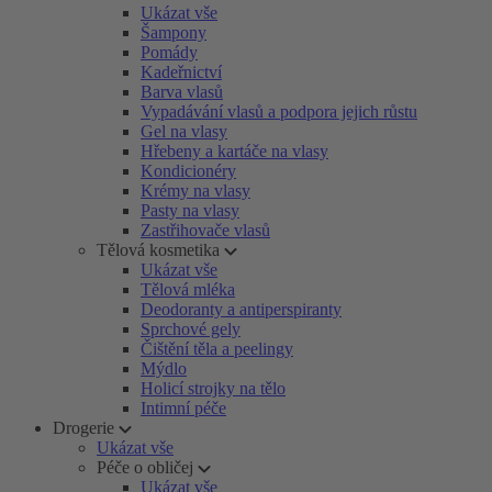
Ukázat vše
Šampony
Pomády
Kadeřnictví
Barva vlasů
Vypadávání vlasů a podpora jejich růstu
Gel na vlasy
Hřebeny a kartáče na vlasy
Kondicionéry
Krémy na vlasy
Pasty na vlasy
Zastřihovače vlasů
Tělová kosmetika
Ukázat vše
Tělová mléka
Deodoranty a antiperspiranty
Sprchové gely
Čištění těla a peelingy
Mýdlo
Holicí strojky na tělo
Intimní péče
Drogerie
Ukázat vše
Péče o obličej
Ukázat vše