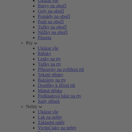
Ukázat vše
Barvy na obočí
Gely na obočí
Pomády na obočí
Pudr na obočí
Tužky na obočí
Nůžky na obočí
Pinzeta
Rty
Ukázat vše
Rtěnky
Lesky na rty
Tužky na rty
Přípravky na zvětšení rtů
Tekuté rtěnky
Balzámy na rty
Doplňky k líčení rtů
Matná rtěnka
Podkladová báze na rty
Sady rtěnek
Nehty
Ukázat vše
Lak na nehty
Základní nátěr
Vrchní laky na nehty