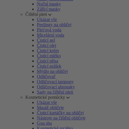
Noční masky
Zářící masky
Čištění pleti
Ukázat vše
Peelingy na obličej
Pleťová voda
Micelární voda
Čisticí gel
Čisticí olej
Čisticí krém
Čistící mléko
Čisticí pěna
Čisticí prášek
Mýdlo na obličej
Odličovač
Odličovací tampony
Odličovací ubrousky
Sady na čištění pleti
Kosmetické pomůcky
Ukázat vše
Masáž obličeje
Čisticí kartáčky na obličej
Nástroje na čištění obličeje
Gua sha
Kosmetické zrcátko