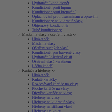
Hydratační kondicionér
Kondicionér proti lupům
Kondicionér proti krepatění
Oplachování proti usazeninám a opravám
Kondicionéry na kudrnaté vlasy
Objemový kondicionér
Tuhé kondicionéry
Maska na vlasy a ošetření vlasů
Ukázat vše
Másla na vlasy
Ošetření suchých vlasů
Kondicionér pro barvené vlasy
Hydratační ošetření vlasů
Ošetření vlasů keratinem
Léčba kadeří
Kartáče a hřebeny
Ukázat vše
Kulaté kartáčky
Rozčesávací kartáče na vlasy
Ploché kartáče na vlasy
Dřevěné kartáče na vlasy
Hřebeny na vlasy
Hřebeny na kudrnaté vlasy
Hřebeny na stříhání vlasů
Hřebeny s rukojetí