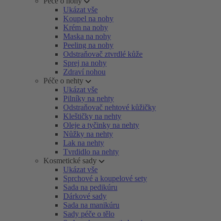
Péče o nohy
Ukázat vše
Koupel na nohy
Krém na nohy
Maska na nohy
Peeling na nohy
Odstraňovač ztvrdlé kůže
Sprej na nohy
Zdraví nohou
Péče o nehty
Ukázat vše
Pilníky na nehty
Odstraňovač nehtové kůžičky
Kleštičky na nehty
Oleje a tyčinky na nehty
Nůžky na nehty
Lak na nehty
Tvrdidlo na nehty
Kosmetické sady
Ukázat vše
Sprchové a koupelové sety
Sada na pedikúru
Dárkové sady
Sada na manikúru
Sady péče o tělo