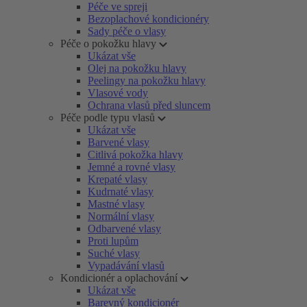
Péče ve spreji
Bezoplachové kondicionéry
Sady péče o vlasy
Péče o pokožku hlavy
Ukázat vše
Olej na pokožku hlavy
Peelingy na pokožku hlavy
Vlasové vody
Ochrana vlasů před sluncem
Péče podle typu vlasů
Ukázat vše
Barvené vlasy
Citlivá pokožka hlavy
Jemné a rovné vlasy
Krepaté vlasy
Kudrnaté vlasy
Mastné vlasy
Normální vlasy
Odbarvené vlasy
Proti lupům
Suché vlasy
Vypadávání vlasů
Kondicionér a oplachování
Ukázat vše
Barevný kondicionér