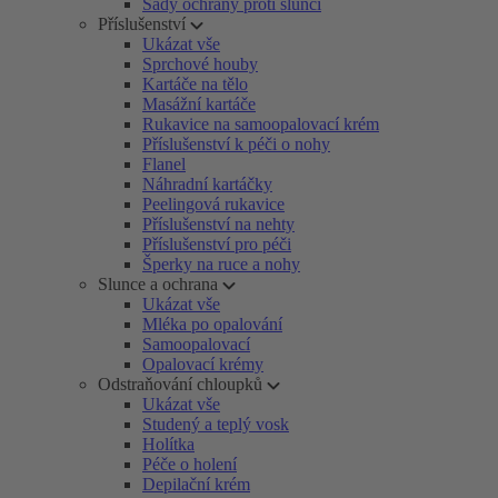
Sady ochrany proti slunci
Příslušenství
Ukázat vše
Sprchové houby
Kartáče na tělo
Masážní kartáče
Rukavice na samoopalovací krém
Příslušenství k péči o nohy
Flanel
Náhradní kartáčky
Peelingová rukavice
Příslušenství na nehty
Příslušenství pro péči
Šperky na ruce a nohy
Slunce a ochrana
Ukázat vše
Mléka po opalování
Samoopalovací
Opalovací krémy
Odstraňování chloupků
Ukázat vše
Studený a teplý vosk
Holítka
Péče o holení
Depilační krém