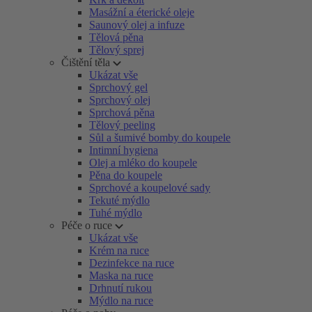
Masážní a éterické oleje
Saunový olej a infuze
Tělová pěna
Tělový sprej
Čištění těla
Ukázat vše
Sprchový gel
Sprchový olej
Sprchová pěna
Tělový peeling
Sůl a šumivé bomby do koupele
Intimní hygiena
Olej a mléko do koupele
Pěna do koupele
Sprchové a koupelové sady
Tekuté mýdlo
Tuhé mýdlo
Péče o ruce
Ukázat vše
Krém na ruce
Dezinfekce na ruce
Maska na ruce
Drhnutí rukou
Mýdlo na ruce