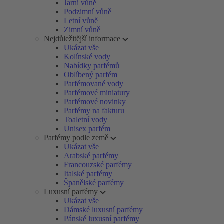
Jarní vůně
Podzimní vůně
Letní vůně
Zimní vůně
Nejdůležitější informace
Ukázat vše
Kolínské vody
Nabídky parfémů
Oblíbený parfém
Parfémované vody
Parfémové miniatury
Parfémové novinky
Parfémy na fakturu
Toaletní vody
Unisex parfém
Parfémy podle země
Ukázat vše
Arabské parfémy
Francouzské parfémy
Italské parfémy
Španělské parfémy
Luxusní parfémy
Ukázat vše
Dámské luxusní parfémy
Pánské luxusní parfémy