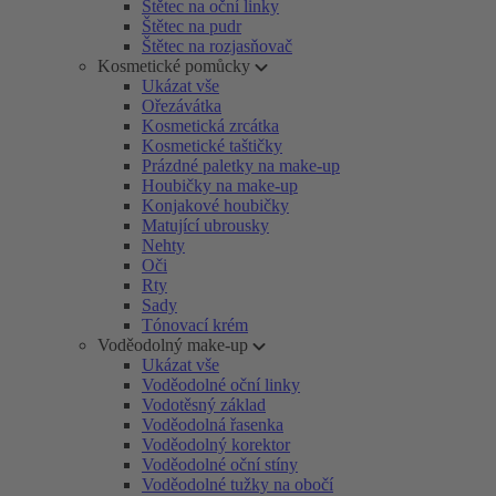
Štětec na oční linky
Štětec na pudr
Štětec na rozjasňovač
Kosmetické pomůcky
Ukázat vše
Ořezávátka
Kosmetická zrcátka
Kosmetické taštičky
Prázdné paletky na make-up
Houbičky na make-up
Konjakové houbičky
Matující ubrousky
Nehty
Oči
Rty
Sady
Tónovací krém
Voděodolný make-up
Ukázat vše
Voděodolné oční linky
Vodotěsný základ
Voděodolná řasenka
Voděodolný korektor
Voděodolné oční stíny
Voděodolné tužky na obočí