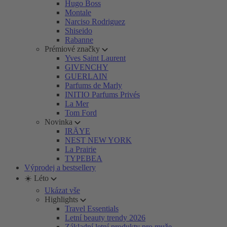
Hugo Boss
Montale
Narciso Rodriguez
Shiseido
Rabanne
Prémiové značky
Yves Saint Laurent
GIVENCHY
GUERLAIN
Parfums de Marly
INITIO Parfums Privés
La Mer
Tom Ford
Novinka
IRÄYE
NEST NEW YORK
La Prairie
TYPEBEA
Výprodej a bestsellery
☀️ Léto
Ukázat vše
Highlights
Travel Essentials
Letní beauty trendy 2026
Základní letní produkty pro muže