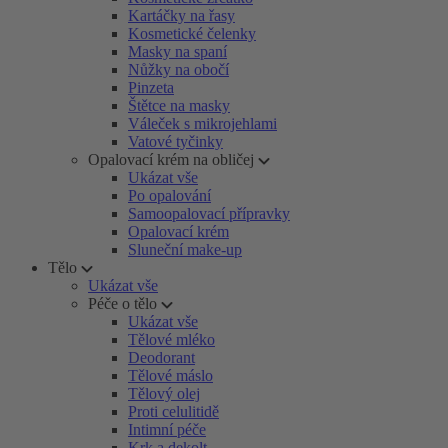
Kartáčky na řasy
Kosmetické čelenky
Masky na spaní
Nůžky na obočí
Pinzeta
Štětce na masky
Váleček s mikrojehlami
Vatové tyčinky
Opalovací krém na obličej
Ukázat vše
Po opalování
Samoopalovací přípravky
Opalovací krém
Sluneční make-up
Tělo
Ukázat vše
Péče o tělo
Ukázat vše
Tělové mléko
Deodorant
Tělové máslo
Tělový olej
Proti celulitidě
Intimní péče
Krk a dekolt