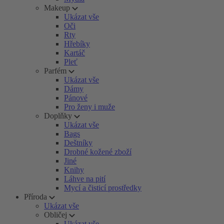
Makeup
Ukázat vše
Oči
Rty
Hřebíky
Kartáč
Pleť
Parfém
Ukázat vše
Dámy
Pánové
Pro ženy i muže
Doplňky
Ukázat vše
Bags
Deštníky
Drobné kožené zboží
Jiné
Knihy
Láhve na pití
Mycí a čisticí prostředky
Příroda
Ukázat vše
Obličej
Ukázat vše