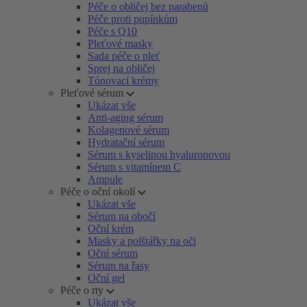
Péče o obličej bez parabenů
Péče proti pupínkům
Péče s Q10
Pleťové masky
Sada péče o pleť
Sprej na obličej
Tónovací krémy
Pleťové sérum
Ukázat vše
Anti-aging sérum
Kolagenové sérum
Hydratační sérum
Sérum s kyselinou hyaluronovou
Sérum s vitamínem C
Ampule
Péče o oční okolí
Ukázat vše
Sérum na obočí
Oční krém
Masky a polštářky na oči
Oční sérum
Sérum na řasy
Oční gel
Péče o rty
Ukázat vše