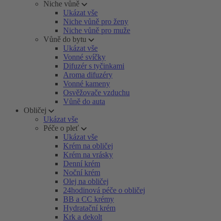
Niche vůně
Ukázat vše
Niche vůně pro ženy
Niche vůně pro muže
Vůně do bytu
Ukázat vše
Vonné svíčky
Difuzér s tyčinkami
Aroma difuzéry
Vonné kameny
Osvěžovače vzduchu
Vůně do auta
Obličej
Ukázat vše
Péče o pleť
Ukázat vše
Krém na obličej
Krém na vrásky
Denní krém
Noční krém
Olej na obličej
24hodinová péče o obličej
BB a CC krémy
Hydratační krém
Krk a dekolt