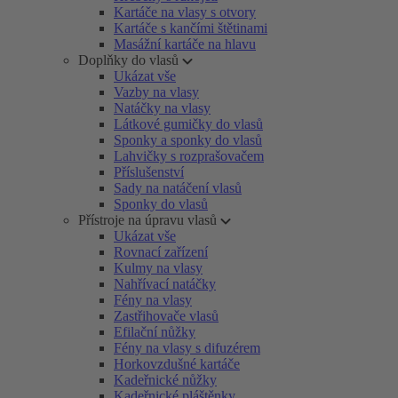
Kartáče na vlasy s otvory
Kartáče s kančími štětinami
Masážní kartáče na hlavu
Doplňky do vlasů
Ukázat vše
Vazby na vlasy
Natáčky na vlasy
Látkové gumičky do vlasů
Sponky a sponky do vlasů
Lahvičky s rozprašovačem
Příslušenství
Sady na natáčení vlasů
Sponky do vlasů
Přístroje na úpravu vlasů
Ukázat vše
Rovnací zařízení
Kulmy na vlasy
Nahřívací natáčky
Fény na vlasy
Zastřihovače vlasů
Efilační nůžky
Fény na vlasy s difuzérem
Horkovzdušné kartáče
Kadeřnické nůžky
Kadeřnické pláštěnky