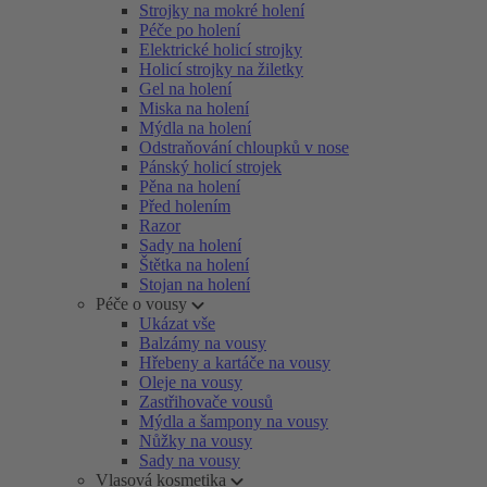
Strojky na mokré holení
Péče po holení
Elektrické holicí strojky
Holicí strojky na žiletky
Gel na holení
Miska na holení
Mýdla na holení
Odstraňování chloupků v nose
Pánský holicí strojek
Pěna na holení
Před holením
Razor
Sady na holení
Štětka na holení
Stojan na holení
Péče o vousy
Ukázat vše
Balzámy na vousy
Hřebeny a kartáče na vousy
Oleje na vousy
Zastřihovače vousů
Mýdla a šampony na vousy
Nůžky na vousy
Sady na vousy
Vlasová kosmetika