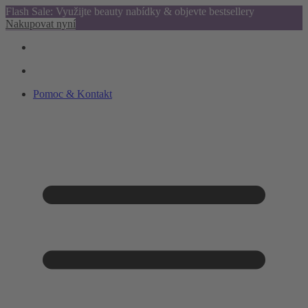
Flash Sale: Využijte beauty nabídky & objevte bestsellery
Nakupovat nyní
Pomoc & Kontakt