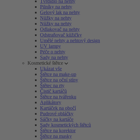
Tvrdidlo na nehty
Pilníky na nehty
Gelový lak na nehty
Nůžky na nehty
Nůžky na nehty
Odlakovač na nehty
Odstraňovač kůžičky
Umělé nehty a nehtový design
UV lampy
Péče o nehty
Sady na nehty
Kosmetické štětce
Ukázat vše
Štětce na make-up
Štětce na oční stíny
Štětec na rty
Čistič kartáčů
Štětce na tvářenku
Aplikátory
Kartáček na obočí
Pudrové obláčky
Sáčky na kartáče
Sady kosmetických štětců
Štětce na korektor
Štětce na masky