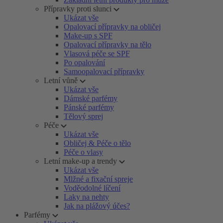
Přípravky proti slunci
Ukázat vše
Opalovací přípravky na obličej
Make-up s SPF
Opalovací přípravky na tělo
Vlasová péče se SPF
Po opalování
Samoopalovací přípravky
Letní vůně
Ukázat vše
Dámské parfémy
Pánské parfémy
Tělový sprej
Péče
Ukázat vše
Obličej & Péče o tělo
Péče o vlasy
Letní make-up a trendy
Ukázat vše
Mlžné a fixační spreje
Voděodolné líčení
Laky na nehty
Jak na plážový účes?
Parfémy