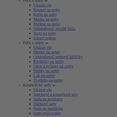
Péče o nohy
Ukázat vše
Koupel na nohy
Krém na nohy
Maska na nohy
Peeling na nohy
Odstraňovač ztvrdlé kůže
Sprej na nohy
Zdraví nohou
Péče o nehty
Ukázat vše
Pilníky na nehty
Odstraňovač nehtové kůžičky
Kleštičky na nehty
Oleje a tyčinky na nehty
Nůžky na nehty
Lak na nehty
Tvrdidlo na nehty
Kosmetické sady
Ukázat vše
Sprchové a koupelové sety
Sada na pedikúru
Dárkové sady
Sada na manikúru
Sady péče o tělo