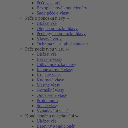
Péče ve spreji
Bezoplachové kondicionéry
Sady péče o vlasy
Péče o pokožku hlavy
Ukázat vše
Olej na pokožku hlavy
Peelingy na pokožku hlavy
Vlasové vody
Ochrana vlasů před sluncem
Péče podle typu vlasů
Ukázat vše
Barvené vlasy
Citlivá pokožka hlavy
Jemné a rovné vlasy
Krepaté vlasy
Kudrnaté vlasy
Mastné vlasy
Normální vlasy
Odbarvené vlasy
Proti lupům
Suché vlasy
Vypadávání vlasů
Kondicionér a oplachování
Ukázat vše
Barevný kondicionér