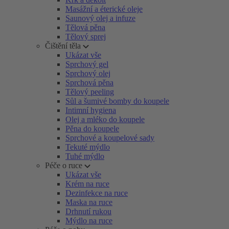
Masážní a éterické oleje
Saunový olej a infuze
Tělová pěna
Tělový sprej
Čištění těla
Ukázat vše
Sprchový gel
Sprchový olej
Sprchová pěna
Tělový peeling
Sůl a šumivé bomby do koupele
Intimní hygiena
Olej a mléko do koupele
Pěna do koupele
Sprchové a koupelové sady
Tekuté mýdlo
Tuhé mýdlo
Péče o ruce
Ukázat vše
Krém na ruce
Dezinfekce na ruce
Maska na ruce
Drhnutí rukou
Mýdlo na ruce