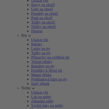
Ukázat vše
Barvy na obočí
Gely na obočí
Pomády na obočí
Pudr na obočí
Tužky na obočí
Nůžky na obočí
Pinzeta
Rty
Ukázat vše
Rtěnky
Lesky na rty
Tužky na rty
Přípravky na zvětšení rtů
Tekuté rtěnky
Balzámy na rty
Doplňky k líčení rtů
Matná rtěnka
Podkladová báze na rty
Sady rtěnek
Nehty
Ukázat vše
Lak na nehty
Základní nátěr
Vrchní laky na nehty