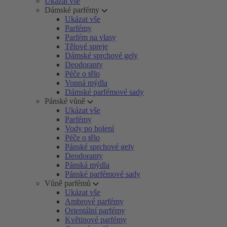
Ukázat vše
Dámské parfémy
Ukázat vše
Parfémy
Parfém na vlasy
Tělové spreje
Dámské sprchové gely
Deodoranty
Péče o tělo
Vonná mýdla
Dámské parfémové sady
Pánské vůně
Ukázat vše
Parfémy
Vody po holení
Péče o tělo
Pánské sprchové gely
Deodoranty
Pánská mýdla
Pánské parfémové sady
Vůně parfémů
Ukázat vše
Ambrové parfémy
Orientální parfémy
Květinové parfémy