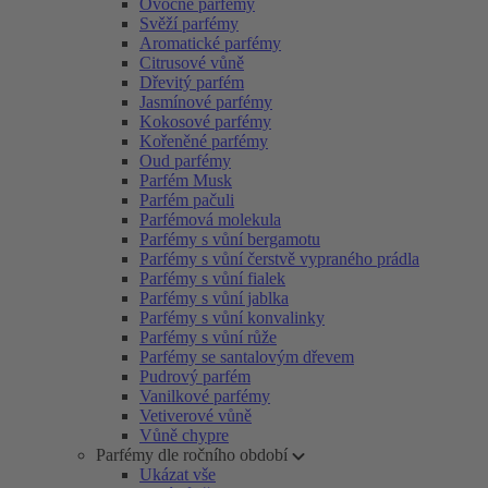
Ovocné parfémy
Svěží parfémy
Aromatické parfémy
Citrusové vůně
Dřevitý parfém
Jasmínové parfémy
Kokosové parfémy
Kořeněné parfémy
Oud parfémy
Parfém Musk
Parfém pačuli
Parfémová molekula
Parfémy s vůní bergamotu
Parfémy s vůní čerstvě vypraného prádla
Parfémy s vůní fialek
Parfémy s vůní jablka
Parfémy s vůní konvalinky
Parfémy s vůní růže
Parfémy se santalovým dřevem
Pudrový parfém
Vanilkové parfémy
Vetiverové vůně
Vůně chypre
Parfémy dle ročního období
Ukázat vše