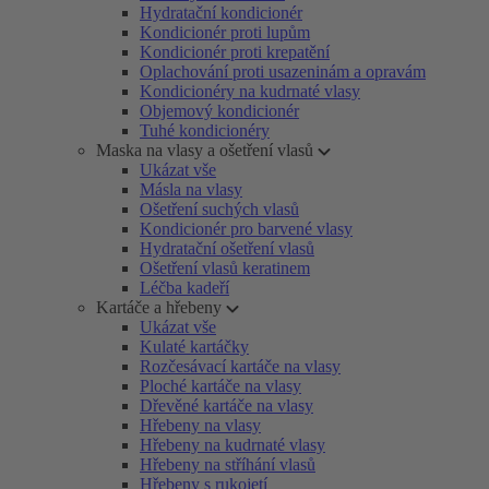
Hydratační kondicionér
Kondicionér proti lupům
Kondicionér proti krepatění
Oplachování proti usazeninám a opravám
Kondicionéry na kudrnaté vlasy
Objemový kondicionér
Tuhé kondicionéry
Maska na vlasy a ošetření vlasů
Ukázat vše
Másla na vlasy
Ošetření suchých vlasů
Kondicionér pro barvené vlasy
Hydratační ošetření vlasů
Ošetření vlasů keratinem
Léčba kadeří
Kartáče a hřebeny
Ukázat vše
Kulaté kartáčky
Rozčesávací kartáče na vlasy
Ploché kartáče na vlasy
Dřevěné kartáče na vlasy
Hřebeny na vlasy
Hřebeny na kudrnaté vlasy
Hřebeny na stříhání vlasů
Hřebeny s rukojetí