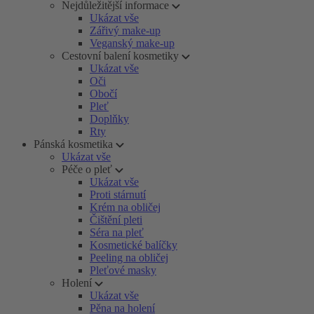
Nejdůležitější informace
Ukázat vše
Zářivý make-up
Veganský make-up
Cestovní balení kosmetiky
Ukázat vše
Oči
Obočí
Pleť
Doplňky
Rty
Pánská kosmetika
Ukázat vše
Péče o pleť
Ukázat vše
Proti stárnutí
Krém na obličej
Čištění pleti
Séra na pleť
Kosmetické balíčky
Peeling na obličej
Pleťové masky
Holení
Ukázat vše
Pěna na holení