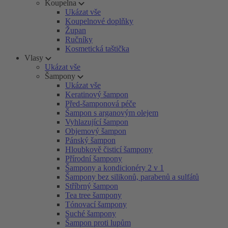
Koupelna
Ukázat vše
Koupelnové doplňky
Župan
Ručníky
Kosmetická taštička
Vlasy
Ukázat vše
Šampony
Ukázat vše
Keratinový šampon
Před-šamponová péče
Šampon s arganovým olejem
Vyhlazující šampon
Objemový šampon
Pánský šampon
Hloubkově čisticí šampony
Přírodní šampony
Šampony a kondicionéry 2 v 1
Šampony bez silikonů, parabenů a sulfátů
Stříbrný šampon
Tea tree šampony
Tónovací šampony
Suché šampony
Šampon proti lupům