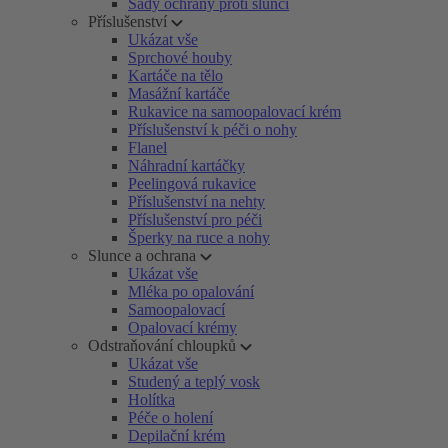
Sady ochrany proti slunci
Příslušenství
Ukázat vše
Sprchové houby
Kartáče na tělo
Masážní kartáče
Rukavice na samoopalovací krém
Příslušenství k péči o nohy
Flanel
Náhradní kartáčky
Peelingová rukavice
Příslušenství na nehty
Příslušenství pro péči
Šperky na ruce a nohy
Slunce a ochrana
Ukázat vše
Mléka po opalování
Samoopalovací
Opalovací krémy
Odstraňování chloupků
Ukázat vše
Studený a teplý vosk
Holítka
Péče o holení
Depilační krém