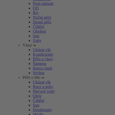
Proti stárnutí
Oči
Rty
Noční péče
Denní péče
Čištění
Oholení
Sun
Zuby
Vlasy
Ukázat vše
Kondicionér
Péče o vlasy
Šampon
Barva vlasů
Styling
Péče o tělo
Ukázat vše
Ruce a nohy
Pleťové vody
Oleje
Čištění
Sun
Deodoranty
Mýdla