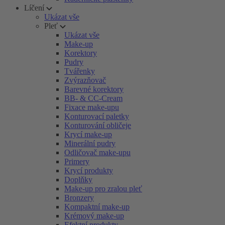
Líčení
Ukázat vše
Pleť
Ukázat vše
Make-up
Korektory
Pudry
Tvářenky
Zvýrazňovač
Barevné korektory
BB- & CC-Cream
Fixace make-upu
Konturovací paletky
Konturování obličeje
Krycí make-up
Minerální pudry
Odličovač make-upu
Primery
Krycí produkty
Doplňky
Make-up pro zralou pleť
Bronzery
Kompaktní make-up
Krémový make-up
Efektní produkty