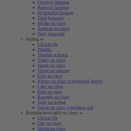
Opravný šampon
Barevný šampon
Hydratační šampon
Tuhé šampony
Mýdlo na vlasy
Šampon na lokny
Sady šamponů
Styling
Ukázat vše
Pěnidlo
Tepelná ochrana
Vosky na vlasy
Spreje na vlasy
Spreje na odrosty
Gely na vlasy
Krémy na vlasy a stylingové krémy
Laky na vlasy
Pudr na vlasy
Řasenky na vlasy
Sady na styling
Spreje na vlasy s mořskou solí
Bezoplachová péče na vlasy
Ukázat vše
Olej na vlasy
Sérum na vlasy