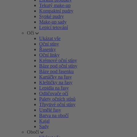
Tekutý make-up
Kompaktní pudry
Sypké pudry
Make-up sady
Lepicí tetování
Oči
Ukázat vše
Oční stíny
Řasenky
Oční linky
Krémové oční stíny
Báze pod oční stíny
Báze pod řasenku
Kartáčky na řasy
Kleštičky na řasy
Lepidla na řasy
Odličovače očí
Palety očních stínů
Třpytivé oční stíny
Umělé řasy
Barva na obočí
Kajal
Sady
Obočí