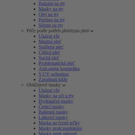
Balzám na rty
Masky na rty
Olej na rty
Peeling na rty
Sérum na rty
Péče podle potřeb pleti/typu pleti
Ukázat vše
Mastná pleť
Smíšená pleť
Citlivá pleť
Suchá pleť
Problematická pleť
Anti-aging kosmetika
S UV ochranou
Zarudnutí kůže
Obličejové masky
Ukázat vše
Masky na oči a rty
Hydratační masky
Čisticí masky
Bahenní masky
Látkové masky
Maska na černé tečky
Masky proti pupínkům
Masky proti stárnutí