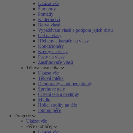
Ukázat vše
Šampony
Pomády
Kadeřnictví
Barva vlasů
Vypadávání vlasů a podpora jejich růstu
Gel na vlasy
Hřebeny a kartáče na vlasy
Kondicionéry
Krémy na vlasy
Pasty na vlasy
Zastřihovače vlasů
Tělová kosmetika
Ukázat vše
Tělová mléka
Deodoranty a antiperspiranty
Sprchové gely
Čištění těla a peelingy
Mýdlo
Holicí strojky na tělo
Intimní péče
Drogerie
Ukázat vše
Péče o obličej
Ukázat vše