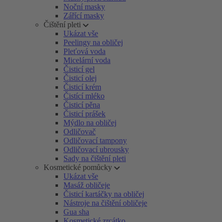
Noční masky
Zářící masky
Čištění pleti
Ukázat vše
Peelingy na obličej
Pleťová voda
Micelární voda
Čisticí gel
Čisticí olej
Čisticí krém
Čistící mléko
Čisticí pěna
Čisticí prášek
Mýdlo na obličej
Odličovač
Odličovací tampony
Odličovací ubrousky
Sady na čištění pleti
Kosmetické pomůcky
Ukázat vše
Masáž obličeje
Čisticí kartáčky na obličej
Nástroje na čištění obličeje
Gua sha
Kosmetické zrcátko