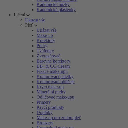
Kadeřnické nůžky
Kadeřnické pláštěnky
Líčení
Ukázat vše
Pleť
Ukázat vše
Make-up
Korektory
Pudry
Tvářenky
Zvýrazňovač
Barevné korektory
BB- & CC-Cream
Fixace make-upu
Konturovací paletky
Konturování obličeje
Krycí make-up
Minerální pudry
Odličovač make-upu
Primery
Krycí produkty
Doplňky
Make-up pro zralou pleť
Bronzery
Kompaktní make-up