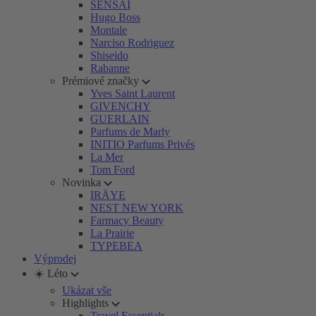
SENSAI
Hugo Boss
Montale
Narciso Rodriguez
Shiseido
Rabanne
Prémiové značky
Yves Saint Laurent
GIVENCHY
GUERLAIN
Parfums de Marly
INITIO Parfums Privés
La Mer
Tom Ford
Novinka
IRÄYE
NEST NEW YORK
Farmacy Beauty
La Prairie
TYPEBEA
Výprodej
☀️ Léto
Ukázat vše
Highlights
Travel Essentials