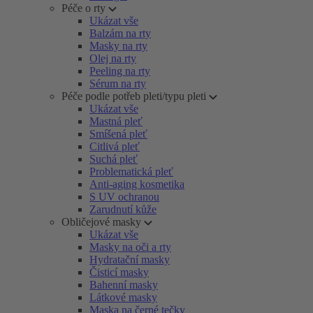
Péče o rty
Ukázat vše
Balzám na rty
Masky na rty
Olej na rty
Peeling na rty
Sérum na rty
Péče podle potřeb pleti/typu pleti
Ukázat vše
Mastná pleť
Smíšená pleť
Citlivá pleť
Suchá pleť
Problematická pleť
Anti-aging kosmetika
S UV ochranou
Zarudnutí kůže
Obličejové masky
Ukázat vše
Masky na oči a rty
Hydratační masky
Čisticí masky
Bahenní masky
Látkové masky
Maska na černé tečky