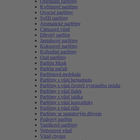
Orientální parfémy
Květinové parfémy
Ovocné parfémy
Svěží parfémy
Aromatické parfémy
Citrusové vůně
Dřevitý parfém
Jasmínové parfémy
Kokosové parfémy
Kořeněné parfémy
Oud parfémy
Parfém Musk
Parfém pačuli
Parfémová molekula
Parfémy s vůní bergamotu
Parfémy s vůní čerstvě vypraného prádla
Parfémy s vůní fialek
Parfémy s vůní jablka
Parfémy s vůní konvalinky
Parfémy s vůní růže
Parfémy se santalovým dřevem
Pudrový parfém
Vanilkové parfémy
Vetiverové vůně
Vůně chypre