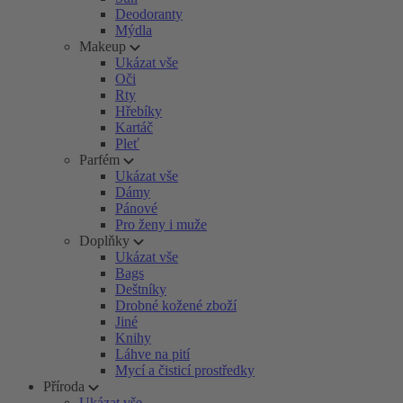
Deodoranty
Mýdla
Makeup
Ukázat vše
Oči
Rty
Hřebíky
Kartáč
Pleť
Parfém
Ukázat vše
Dámy
Pánové
Pro ženy i muže
Doplňky
Ukázat vše
Bags
Deštníky
Drobné kožené zboží
Jiné
Knihy
Láhve na pití
Mycí a čisticí prostředky
Příroda
Ukázat vše