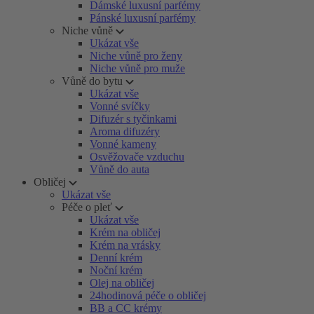
Dámské luxusní parfémy
Pánské luxusní parfémy
Niche vůně
Ukázat vše
Niche vůně pro ženy
Niche vůně pro muže
Vůně do bytu
Ukázat vše
Vonné svíčky
Difuzér s tyčinkami
Aroma difuzéry
Vonné kameny
Osvěžovače vzduchu
Vůně do auta
Obličej
Ukázat vše
Péče o pleť
Ukázat vše
Krém na obličej
Krém na vrásky
Denní krém
Noční krém
Olej na obličej
24hodinová péče o obličej
BB a CC krémy