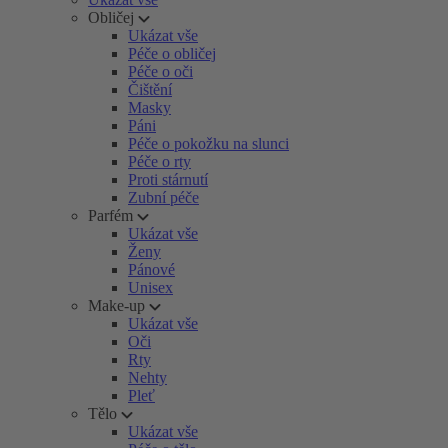
Obličej
Ukázat vše
Péče o obličej
Péče o oči
Čištění
Masky
Páni
Péče o pokožku na slunci
Péče o rty
Proti stárnutí
Zubní péče
Parfém
Ukázat vše
Ženy
Pánové
Unisex
Make-up
Ukázat vše
Oči
Rty
Nehty
Pleť
Tělo
Ukázat vše