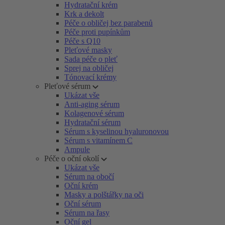
Hydratační krém
Krk a dekolt
Péče o obličej bez parabenů
Péče proti pupínkům
Péče s Q10
Pleťové masky
Sada péče o pleť
Sprej na obličej
Tónovací krémy
Pleťové sérum
Ukázat vše
Anti-aging sérum
Kolagenové sérum
Hydratační sérum
Sérum s kyselinou hyaluronovou
Sérum s vitamínem C
Ampule
Péče o oční okolí
Ukázat vše
Sérum na obočí
Oční krém
Masky a polštářky na oči
Oční sérum
Sérum na řasy
Oční gel