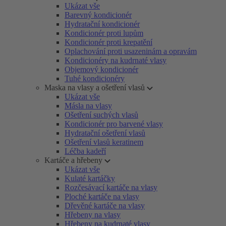
Ukázat vše
Barevný kondicionér
Hydratační kondicionér
Kondicionér proti lupům
Kondicionér proti krepatění
Oplachování proti usazeninám a opravám
Kondicionéry na kudrnaté vlasy
Objemový kondicionér
Tuhé kondicionéry
Maska na vlasy a ošetření vlasů
Ukázat vše
Másla na vlasy
Ošetření suchých vlasů
Kondicionér pro barvené vlasy
Hydratační ošetření vlasů
Ošetření vlasů keratinem
Léčba kadeří
Kartáče a hřebeny
Ukázat vše
Kulaté kartáčky
Rozčesávací kartáče na vlasy
Ploché kartáče na vlasy
Dřevěné kartáče na vlasy
Hřebeny na vlasy
Hřebeny na kudrnaté vlasy