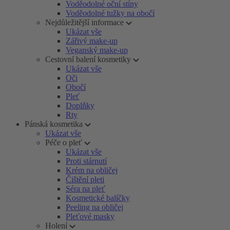
Voděodolné oční stíny
Voděodolné tužky na obočí
Nejdůležitější informace
Ukázat vše
Zářivý make-up
Veganský make-up
Cestovní balení kosmetiky
Ukázat vše
Oči
Obočí
Pleť
Doplňky
Rty
Pánská kosmetika
Ukázat vše
Péče o pleť
Ukázat vše
Proti stárnutí
Krém na obličej
Čištění pleti
Séra na pleť
Kosmetické balíčky
Peeling na obličej
Pleťové masky
Holení