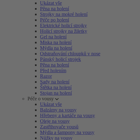
Ukázat vše
Pěna na holení
Strojky na mokré holení
Péče po holení
Elektrické holicí strojky
Holicí strojky na žiletky
Gel na holení
Miska na holení
Mýdla na holení
Odstraňování chloupků v nose
Pánský holicí strojek
Pěna na holení
Před holením
Razor
Sady na holení
Štětka na holení
Stojan na holení
Péče o vousy
Ukázat vše
Balzámy na vousy
Hřebeny a kartáče na vousy
Oleje na vousy
Zastřihovače vousů
Mýdla a šampony na vousy
Nůžky na vousy