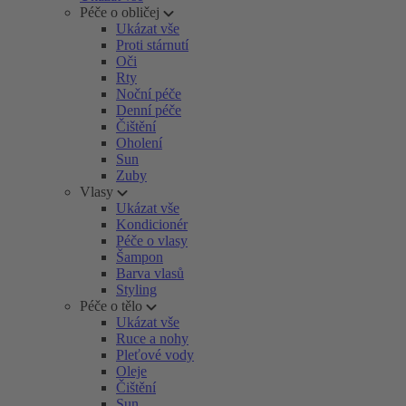
Péče o obličej
Ukázat vše
Proti stárnutí
Oči
Rty
Noční péče
Denní péče
Čištění
Oholení
Sun
Zuby
Vlasy
Ukázat vše
Kondicionér
Péče o vlasy
Šampon
Barva vlasů
Styling
Péče o tělo
Ukázat vše
Ruce a nohy
Pleťové vody
Oleje
Čištění
Sun