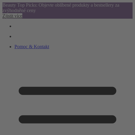
Beauty Top Picks: Objevte oblíbené produkty a bestsellery za
zvýhodněné ceny
Zjistit více
Pomoc & Kontakt