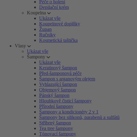
Péče o holení
Depilační krém
Koupelna
Ukázat vše
Koupelnové doplňky
Župan
Ručníky
Kosmetická taštička
Vlasy
Ukázat vše
Šampony
Ukázat vše
Keratinový šampon
Před-šamponová péče
Šampon s arganovým olejem
Vyhlazující šampon
Objemový šampon
Pánský šampon
Hloubkově čisticí šampony
Přírodní šampony
Šampony a kondicionéry 2 v 1
Šampony bez silikonů, parabenů a sulfátů
Stříbrný šampon
Tea tree šampony
Tónovací šampony