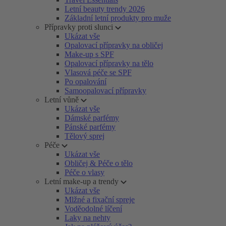
Letní beauty trendy 2026
Základní letní produkty pro muže
Přípravky proti slunci
Ukázat vše
Opalovací přípravky na obličej
Make-up s SPF
Opalovací přípravky na tělo
Vlasová péče se SPF
Po opalování
Samoopalovací přípravky
Letní vůně
Ukázat vše
Dámské parfémy
Pánské parfémy
Tělový sprej
Péče
Ukázat vše
Obličej & Péče o tělo
Péče o vlasy
Letní make-up a trendy
Ukázat vše
Mlžné a fixační spreje
Voděodolné líčení
Laky na nehty