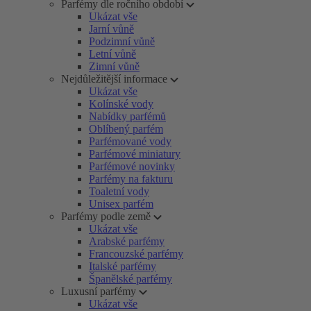
Parfémy dle ročního období
Ukázat vše
Jarní vůně
Podzimní vůně
Letní vůně
Zimní vůně
Nejdůležitější informace
Ukázat vše
Kolínské vody
Nabídky parfémů
Oblíbený parfém
Parfémované vody
Parfémové miniatury
Parfémové novinky
Parfémy na fakturu
Toaletní vody
Unisex parfém
Parfémy podle země
Ukázat vše
Arabské parfémy
Francouzské parfémy
Italské parfémy
Španělské parfémy
Luxusní parfémy
Ukázat vše