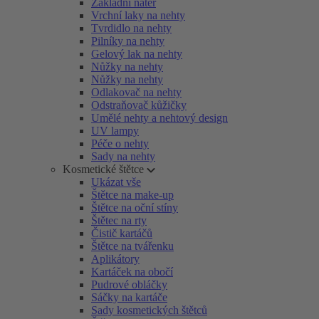
Základní nátěr
Vrchní laky na nehty
Tvrdidlo na nehty
Pilníky na nehty
Gelový lak na nehty
Nůžky na nehty
Nůžky na nehty
Odlakovač na nehty
Odstraňovač kůžičky
Umělé nehty a nehtový design
UV lampy
Péče o nehty
Sady na nehty
Kosmetické štětce
Ukázat vše
Štětce na make-up
Štětce na oční stíny
Štětec na rty
Čistič kartáčů
Štětce na tvářenku
Aplikátory
Kartáček na obočí
Pudrové obláčky
Sáčky na kartáče
Sady kosmetických štětců