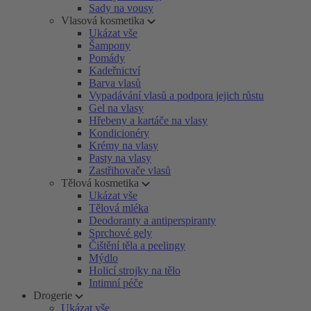
Sady na vousy
Vlasová kosmetika
Ukázat vše
Šampony
Pomády
Kadeřnictví
Barva vlasů
Vypadávání vlasů a podpora jejich růstu
Gel na vlasy
Hřebeny a kartáče na vlasy
Kondicionéry
Krémy na vlasy
Pasty na vlasy
Zastřihovače vlasů
Tělová kosmetika
Ukázat vše
Tělová mléka
Deodoranty a antiperspiranty
Sprchové gely
Čištění těla a peelingy
Mýdlo
Holicí strojky na tělo
Intimní péče
Drogerie
Ukázat vše