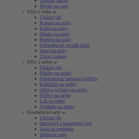
Drhnutí rukou
Mýdlo na ruce
Péče o nohy
Ukázat vše
Koupel na nohy
Krém na nohy
Maska na nohy
Peeling na nohy
Odstraňovač ztvrdlé kůže
Sprej na nohy
Zdraví nohou
Péče o nehty
Ukázat vše
Pilníky na nehty
Odstraňovač nehtové kůžičky
Kleštičky na nehty
Oleje a tyčinky na nehty
Nůžky na nehty
Lak na nehty
Tvrdidlo na nehty
Kosmetické sady
Ukázat vše
Sprchové a koupelové sety
Sada na pedikúru
Dárkové sady