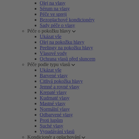
Olej na vlasy
Sérum na vlasy
Péče ve spreji
Bezoplachové kondicionéry
Sady péče o vlasy
Péče o pokožku hlavy
Ukázat vše
Olej na pokožku hlavy
Peelingy na pokožku hlavy
Vlasové vody
Ochrana vlasů před sluncem
Péče podle typu vlasů
Ukázat vše
Barvené vlasy
Citlivá pokožka hlavy
Jemné a rovné vlasy
Krepaté vlasy
Kudrnaté vlasy
Mastné vlasy
Normální vlasy
Odbarvené vlasy
Proti lupům
Suché vlasy
Vypadávání vlasů
Kondicionér a oplachování