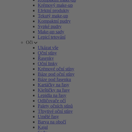
Krémový make-up
Efektní produkty
Tekutý make-up
Kompaktní pudry
Sypké pudry
Make-up sady
Lepicí tetování
Oči
Ukázat vše
Oční stíny
Řasenky
Oční linky
Krémové oční stíny
Báze pod oční stíny
Báze pod řasenku
Kartáčky na řasy
Kleštičky na řasy
Lepidla na řasy
Odličovače očí
Palety očních stínů
Třpytivé oční stíny
Umělé řasy
Barva na obočí
Kajal