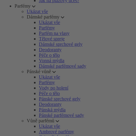
Jak na plážový účes?
Parfémy
Ukázat vše
Dámské parfémy
Ukázat vše
Parfémy
Parfém na vlasy
Tělové spreje
Dámské sprchové gely
Deodoranty
Péče o tělo
Vonná mýdla
Dámské parfémové sady
Pánské vůně
Ukázat vše
Parfémy
Vody po holení
Péče o tělo
Pánské sprchové gely
Deodoranty
Pánská mýdla
Pánské parfémové sady
Vůně parfémů
Ukázat vše
Ambrové parfémy