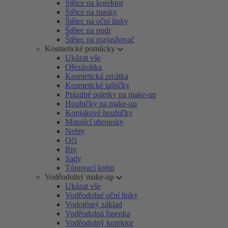
Štětce na korektor
Štětce na masky
Štětec na oční linky
Štětec na pudr
Štětec na rozjasňovač
Kosmetické pomůcky
Ukázat vše
Ořezávátka
Kosmetická zrcátka
Kosmetické taštičky
Prázdné paletky na make-up
Houbičky na make-up
Konjakové houbičky
Matující ubrousky
Nehty
Oči
Rty
Sady
Tónovací krém
Voděodolný make-up
Ukázat vše
Voděodolné oční linky
Vodotěsný základ
Voděodolná řasenka
Voděodolný korektor