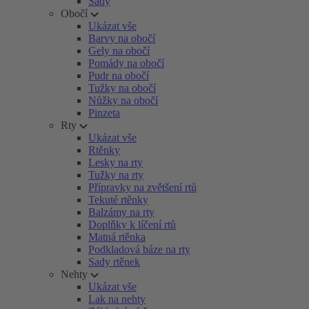
Sady
Obočí
Ukázat vše
Barvy na obočí
Gely na obočí
Pomády na obočí
Pudr na obočí
Tužky na obočí
Nůžky na obočí
Pinzeta
Rty
Ukázat vše
Rtěnky
Lesky na rty
Tužky na rty
Přípravky na zvětšení rtů
Tekuté rtěnky
Balzámy na rty
Doplňky k líčení rtů
Matná rtěnka
Podkladová báze na rty
Sady rtěnek
Nehty
Ukázat vše
Lak na nehty