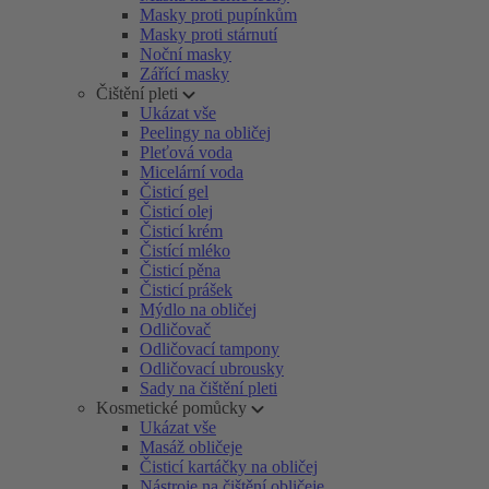
Masky proti pupínkům
Masky proti stárnutí
Noční masky
Zářící masky
Čištění pleti
Ukázat vše
Peelingy na obličej
Pleťová voda
Micelární voda
Čisticí gel
Čisticí olej
Čisticí krém
Čistící mléko
Čisticí pěna
Čisticí prášek
Mýdlo na obličej
Odličovač
Odličovací tampony
Odličovací ubrousky
Sady na čištění pleti
Kosmetické pomůcky
Ukázat vše
Masáž obličeje
Čisticí kartáčky na obličej
Nástroje na čištění obličeje