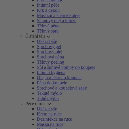
Intimní péče
Krk a dekolt
Masážní a éterické oleje
Saunový olej a infuze
Tělová pěna
Tělový sprej
Čištění těla
Ukázat vše
Sprchový gel
Sprchový olej
Sprchová pěna
Tělový peeling
Sůl a šumivé bomby do koupele
Intimní hygiena
Olej a mléko do koupele
Pěna do koupele
Sprchové a koupelové sady
Tekuté mýdlo
Tuhé mýdlo
Péče o ruce
Ukázat vše
Krém na ruce
Dezinfekce na ruce
Maska na ruce