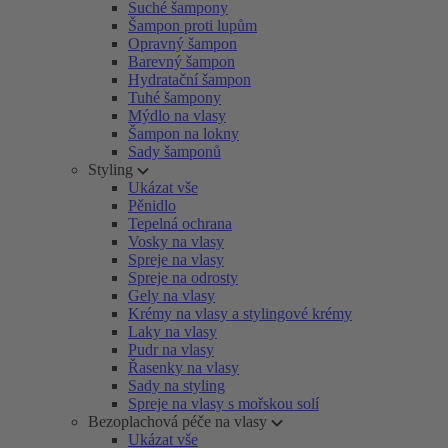
Suché šampony
Šampon proti lupům
Opravný šampon
Barevný šampon
Hydratační šampon
Tuhé šampony
Mýdlo na vlasy
Šampon na lokny
Sady šamponů
Styling
Ukázat vše
Pěnidlo
Tepelná ochrana
Vosky na vlasy
Spreje na vlasy
Spreje na odrosty
Gely na vlasy
Krémy na vlasy a stylingové krémy
Laky na vlasy
Pudr na vlasy
Řasenky na vlasy
Sady na styling
Spreje na vlasy s mořskou solí
Bezoplachová péče na vlasy
Ukázat vše