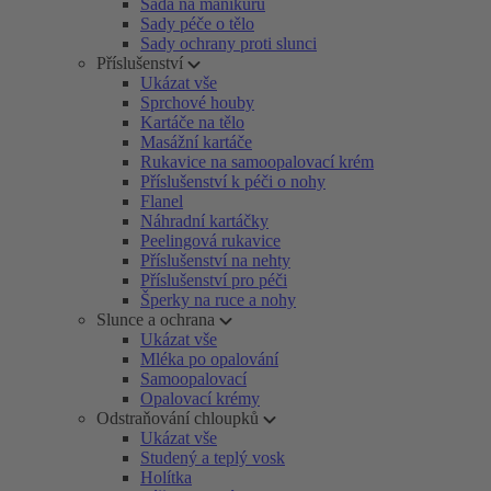
Sada na manikúru
Sady péče o tělo
Sady ochrany proti slunci
Příslušenství
Ukázat vše
Sprchové houby
Kartáče na tělo
Masážní kartáče
Rukavice na samoopalovací krém
Příslušenství k péči o nohy
Flanel
Náhradní kartáčky
Peelingová rukavice
Příslušenství na nehty
Příslušenství pro péči
Šperky na ruce a nohy
Slunce a ochrana
Ukázat vše
Mléka po opalování
Samoopalovací
Opalovací krémy
Odstraňování chloupků
Ukázat vše
Studený a teplý vosk
Holítka