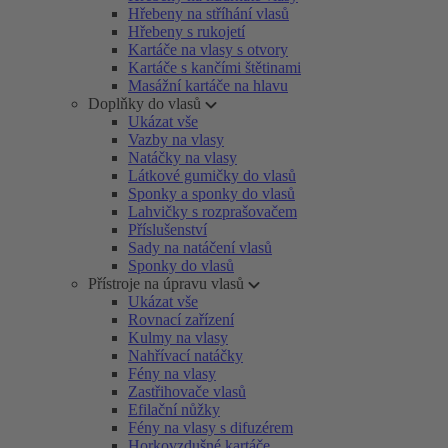
Hřebeny na stříhání vlasů
Hřebeny s rukojetí
Kartáče na vlasy s otvory
Kartáče s kančími štětinami
Masážní kartáče na hlavu
Doplňky do vlasů
Ukázat vše
Vazby na vlasy
Natáčky na vlasy
Látkové gumičky do vlasů
Sponky a sponky do vlasů
Lahvičky s rozprašovačem
Příslušenství
Sady na natáčení vlasů
Sponky do vlasů
Přístroje na úpravu vlasů
Ukázat vše
Rovnací zařízení
Kulmy na vlasy
Nahřívací natáčky
Fény na vlasy
Zastřihovače vlasů
Efilační nůžky
Fény na vlasy s difuzérem
Horkovzdušné kartáče