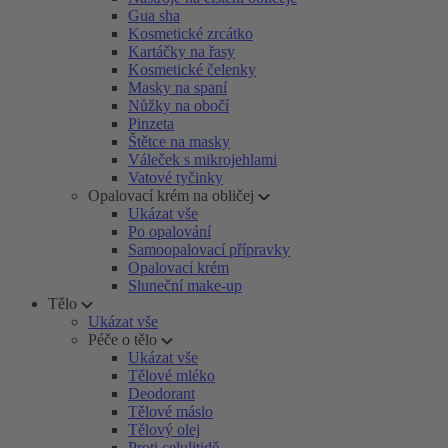
Gua sha
Kosmetické zrcátko
Kartáčky na řasy
Kosmetické čelenky
Masky na spaní
Nůžky na obočí
Pinzeta
Štětce na masky
Váleček s mikrojehlami
Vatové tyčinky
Opalovací krém na obličej
Ukázat vše
Po opalování
Samoopalovací přípravky
Opalovací krém
Sluneční make-up
Tělo
Ukázat vše
Péče o tělo
Ukázat vše
Tělové mléko
Deodorant
Tělové máslo
Tělový olej
Proti celulitidě