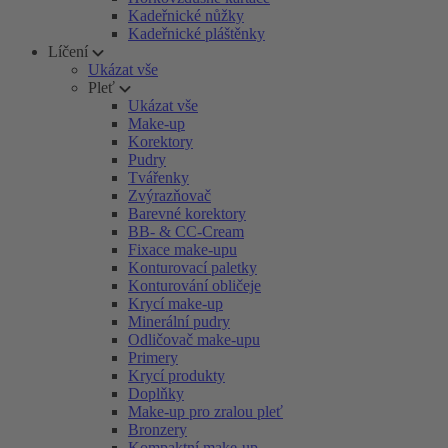
Kadeřnické nůžky
Kadeřnické pláštěnky
Líčení
Ukázat vše
Pleť
Ukázat vše
Make-up
Korektory
Pudry
Tvářenky
Zvýrazňovač
Barevné korektory
BB- & CC-Cream
Fixace make-upu
Konturovací paletky
Konturování obličeje
Krycí make-up
Minerální pudry
Odličovač make-upu
Primery
Krycí produkty
Doplňky
Make-up pro zralou pleť
Bronzery
Kompaktní make-up