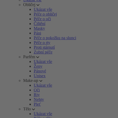
Obličej
Ukázat vše
Péče o obličej
Péče o oči
Čištění
Masky
Páni
Péče o pokožku na slunci
Péče o rty
Proti stárnutí
Zubní péče
Parfém
Ukázat vše
Ženy
Pánové
Unisex
Make-up
Ukázat vše
Oči
Rty
Nehty
Pleť
Tělo
Ukázat vše