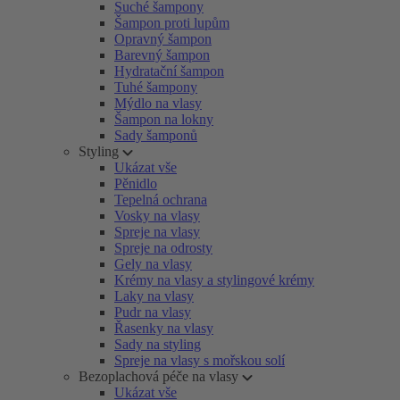
Suché šampony
Šampon proti lupům
Opravný šampon
Barevný šampon
Hydratační šampon
Tuhé šampony
Mýdlo na vlasy
Šampon na lokny
Sady šamponů
Styling
Ukázat vše
Pěnidlo
Tepelná ochrana
Vosky na vlasy
Spreje na vlasy
Spreje na odrosty
Gely na vlasy
Krémy na vlasy a stylingové krémy
Laky na vlasy
Pudr na vlasy
Řasenky na vlasy
Sady na styling
Spreje na vlasy s mořskou solí
Bezoplachová péče na vlasy
Ukázat vše