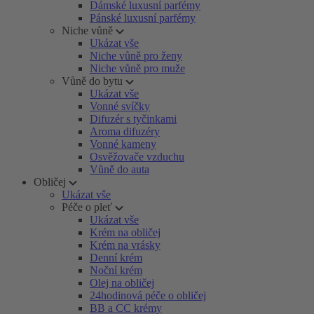
Dámské luxusní parfémy
Pánské luxusní parfémy
Niche vůně
Ukázat vše
Niche vůně pro ženy
Niche vůně pro muže
Vůně do bytu
Ukázat vše
Vonné svíčky
Difuzér s tyčinkami
Aroma difuzéry
Vonné kameny
Osvěžovače vzduchu
Vůně do auta
Obličej
Ukázat vše
Péče o pleť
Ukázat vše
Krém na obličej
Krém na vrásky
Denní krém
Noční krém
Olej na obličej
24hodinová péče o obličej
BB a CC krémy