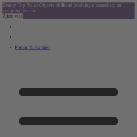
Beauty Top Picks: Objevte oblíbené produkty a bestsellery za
zvýhodněné ceny
Zjistit více
Pomoc & Kontakt