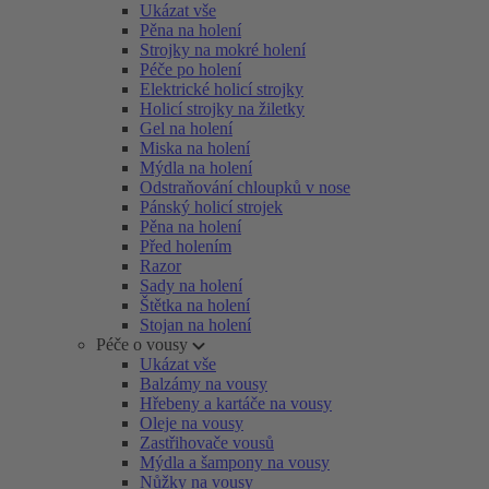
Ukázat vše
Pěna na holení
Strojky na mokré holení
Péče po holení
Elektrické holicí strojky
Holicí strojky na žiletky
Gel na holení
Miska na holení
Mýdla na holení
Odstraňování chloupků v nose
Pánský holicí strojek
Pěna na holení
Před holením
Razor
Sady na holení
Štětka na holení
Stojan na holení
Péče o vousy
Ukázat vše
Balzámy na vousy
Hřebeny a kartáče na vousy
Oleje na vousy
Zastřihovače vousů
Mýdla a šampony na vousy
Nůžky na vousy