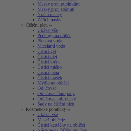
Masky proti pupínkům
Masky proti stárnutí
Noční masky
Zářící masky
Čištění pleti
Ukázat vše
Peelingy na obličej
Pleťová voda
Micelární voda
Čisticí gel
Čisticí olej
Čisticí krém
Čistící mléko
Čisticí pěna
Čisticí prášek
Mýdlo na obličej
Odličovač
Odličovací tampony
Odličovací ubrousky
Sady na čištění pleti
Kosmetické pomůcky
Ukázat vše
Masáž obličeje
Čisticí kartáčky na obličej
Nástroje na čištění obličeje