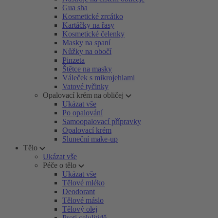
Gua sha
Kosmetické zrcátko
Kartáčky na řasy
Kosmetické čelenky
Masky na spaní
Nůžky na obočí
Pinzeta
Štětce na masky
Váleček s mikrojehlami
Vatové tyčinky
Opalovací krém na obličej
Ukázat vše
Po opalování
Samoopalovací přípravky
Opalovací krém
Sluneční make-up
Tělo
Ukázat vše
Péče o tělo
Ukázat vše
Tělové mléko
Deodorant
Tělové máslo
Tělový olej
Proti celulitidě