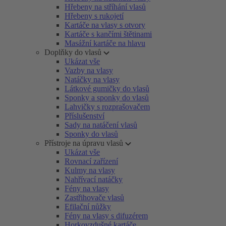
Hřebeny na stříhání vlasů
Hřebeny s rukojetí
Kartáče na vlasy s otvory
Kartáče s kančími štětinami
Masážní kartáče na hlavu
Doplňky do vlasů
Ukázat vše
Vazby na vlasy
Natáčky na vlasy
Látkové gumičky do vlasů
Sponky a sponky do vlasů
Lahvičky s rozprašovačem
Příslušenství
Sady na natáčení vlasů
Sponky do vlasů
Přístroje na úpravu vlasů
Ukázat vše
Rovnací zařízení
Kulmy na vlasy
Nahřívací natáčky
Fény na vlasy
Zastřihovače vlasů
Efilační nůžky
Fény na vlasy s difuzérem
Horkovzdušné kartáče