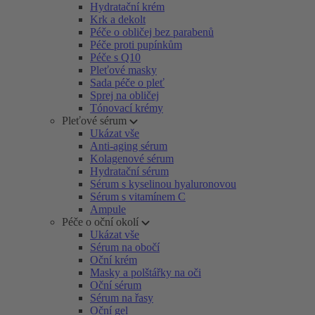
Hydratační krém
Krk a dekolt
Péče o obličej bez parabenů
Péče proti pupínkům
Péče s Q10
Pleťové masky
Sada péče o pleť
Sprej na obličej
Tónovací krémy
Pleťové sérum
Ukázat vše
Anti-aging sérum
Kolagenové sérum
Hydratační sérum
Sérum s kyselinou hyaluronovou
Sérum s vitamínem C
Ampule
Péče o oční okolí
Ukázat vše
Sérum na obočí
Oční krém
Masky a polštářky na oči
Oční sérum
Sérum na řasy
Oční gel