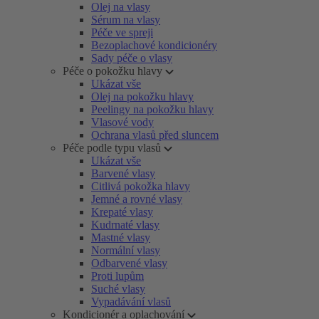
Olej na vlasy
Sérum na vlasy
Péče ve spreji
Bezoplachové kondicionéry
Sady péče o vlasy
Péče o pokožku hlavy
Ukázat vše
Olej na pokožku hlavy
Peelingy na pokožku hlavy
Vlasové vody
Ochrana vlasů před sluncem
Péče podle typu vlasů
Ukázat vše
Barvené vlasy
Citlivá pokožka hlavy
Jemné a rovné vlasy
Krepaté vlasy
Kudrnaté vlasy
Mastné vlasy
Normální vlasy
Odbarvené vlasy
Proti lupům
Suché vlasy
Vypadávání vlasů
Kondicionér a oplachování