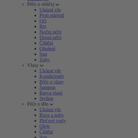
Péče o obličej
Ukázat vše
Proti stárnutí
Oči
Rty
Noční péče
Denní péče
Čištění
Oholení
Sun
Zuby
Vlasy
Ukázat vše
Kondicionér
Péče o vlasy
Šampon
Barva vlasů
Styling
Péče o tělo
Ukázat vše
Ruce a nohy
Pleťové vody
Oleje
Čištění
Sun