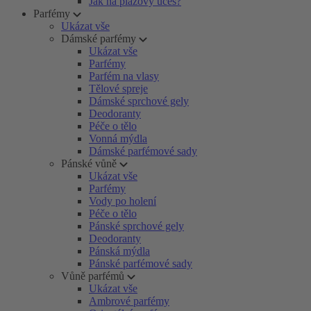
Jak na plážový účes?
Parfémy
Ukázat vše
Dámské parfémy
Ukázat vše
Parfémy
Parfém na vlasy
Tělové spreje
Dámské sprchové gely
Deodoranty
Péče o tělo
Vonná mýdla
Dámské parfémové sady
Pánské vůně
Ukázat vše
Parfémy
Vody po holení
Péče o tělo
Pánské sprchové gely
Deodoranty
Pánská mýdla
Pánské parfémové sady
Vůně parfémů
Ukázat vše
Ambrové parfémy