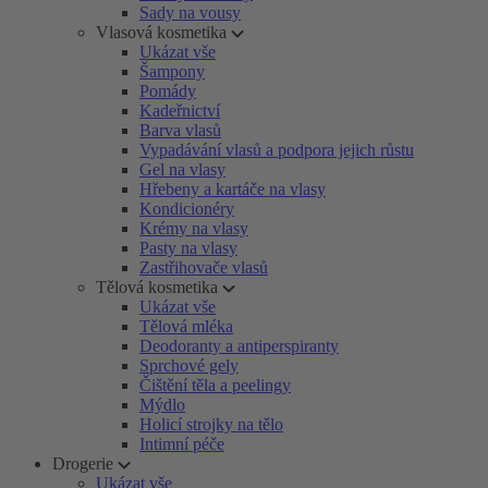
Sady na vousy
Vlasová kosmetika
Ukázat vše
Šampony
Pomády
Kadeřnictví
Barva vlasů
Vypadávání vlasů a podpora jejich růstu
Gel na vlasy
Hřebeny a kartáče na vlasy
Kondicionéry
Krémy na vlasy
Pasty na vlasy
Zastřihovače vlasů
Tělová kosmetika
Ukázat vše
Tělová mléka
Deodoranty a antiperspiranty
Sprchové gely
Čištění těla a peelingy
Mýdlo
Holicí strojky na tělo
Intimní péče
Drogerie
Ukázat vše