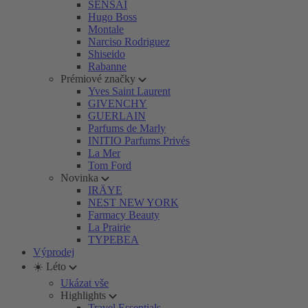
SENSAI
Hugo Boss
Montale
Narciso Rodriguez
Shiseido
Rabanne
Prémiové značky
Yves Saint Laurent
GIVENCHY
GUERLAIN
Parfums de Marly
INITIO Parfums Privés
La Mer
Tom Ford
Novinka
IRÄYE
NEST NEW YORK
Farmacy Beauty
La Prairie
TYPEBEA
Výprodej
☀️ Léto
Ukázat vše
Highlights
Travel Essentials