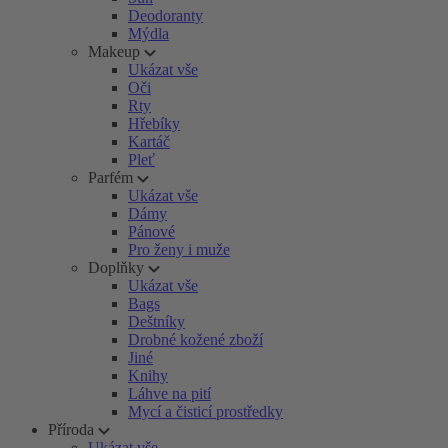
Deodoranty
Mýdla
Makeup
Ukázat vše
Oči
Rty
Hřebíky
Kartáč
Pleť
Parfém
Ukázat vše
Dámy
Pánové
Pro ženy i muže
Doplňky
Ukázat vše
Bags
Deštníky
Drobné kožené zboží
Jiné
Knihy
Láhve na pití
Mycí a čisticí prostředky
Příroda
Ukázat vše