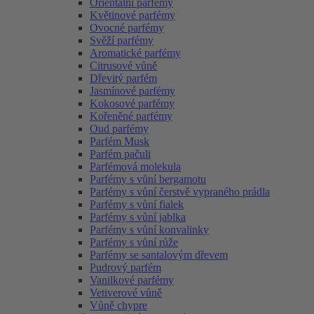
Orientální parfémy
Květinové parfémy
Ovocné parfémy
Svěží parfémy
Aromatické parfémy
Citrusové vůně
Dřevitý parfém
Jasmínové parfémy
Kokosové parfémy
Kořeněné parfémy
Oud parfémy
Parfém Musk
Parfém pačuli
Parfémová molekula
Parfémy s vůní bergamotu
Parfémy s vůní čerstvě vypraného prádla
Parfémy s vůní fialek
Parfémy s vůní jablka
Parfémy s vůní konvalinky
Parfémy s vůní růže
Parfémy se santalovým dřevem
Pudrový parfém
Vanilkové parfémy
Vetiverové vůně
Vůně chypre