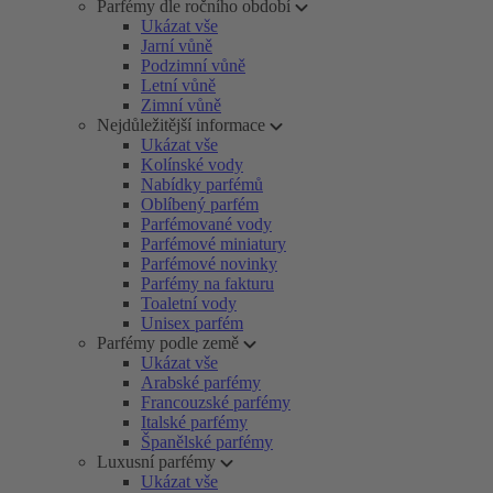
Parfémy dle ročního období
Ukázat vše
Jarní vůně
Podzimní vůně
Letní vůně
Zimní vůně
Nejdůležitější informace
Ukázat vše
Kolínské vody
Nabídky parfémů
Oblíbený parfém
Parfémované vody
Parfémové miniatury
Parfémové novinky
Parfémy na fakturu
Toaletní vody
Unisex parfém
Parfémy podle země
Ukázat vše
Arabské parfémy
Francouzské parfémy
Italské parfémy
Španělské parfémy
Luxusní parfémy
Ukázat vše