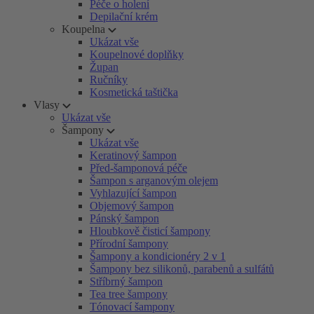
Péče o holení
Depilační krém
Koupelna
Ukázat vše
Koupelnové doplňky
Župan
Ručníky
Kosmetická taštička
Vlasy
Ukázat vše
Šampony
Ukázat vše
Keratinový šampon
Před-šamponová péče
Šampon s arganovým olejem
Vyhlazující šampon
Objemový šampon
Pánský šampon
Hloubkově čisticí šampony
Přírodní šampony
Šampony a kondicionéry 2 v 1
Šampony bez silikonů, parabenů a sulfátů
Stříbrný šampon
Tea tree šampony
Tónovací šampony