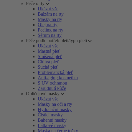
Péče o rty
Ukázat vše
Balzám na rty
Masky na rty
Olej na rty
Peeling na rty
Sérum na rty
Péče podle potřeb pleti/typu pleti
Ukázat vše
Mastná pleť
Smíšená pleť
Citlivá pleť
Suchá pleť
Problematická pleť
Anti-aging kosmetika
S UV ochranou
Zarudnutí kůže
Obličejové masky
Ukázat vše
Masky na oči a rty
Hydratační masky
Čisticí masky
Bahenní masky
Látkové masky
Maska na černé tečky