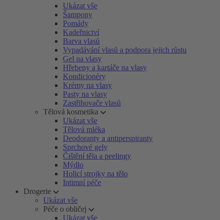
Ukázat vše
Šampony
Pomády
Kadeřnictví
Barva vlasů
Vypadávání vlasů a podpora jejich růstu
Gel na vlasy
Hřebeny a kartáče na vlasy
Kondicionéry
Krémy na vlasy
Pasty na vlasy
Zastřihovače vlasů
Tělová kosmetika
Ukázat vše
Tělová mléka
Deodoranty a antiperspiranty
Sprchové gely
Čištění těla a peelingy
Mýdlo
Holicí strojky na tělo
Intimní péče
Drogerie
Ukázat vše
Péče o obličej
Ukázat vše