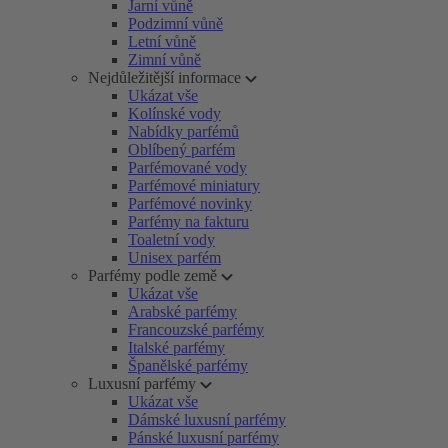
Jarní vůně
Podzimní vůně
Letní vůně
Zimní vůně
Nejdůležitější informace
Ukázat vše
Kolínské vody
Nabídky parfémů
Oblíbený parfém
Parfémované vody
Parfémové miniatury
Parfémové novinky
Parfémy na fakturu
Toaletní vody
Unisex parfém
Parfémy podle země
Ukázat vše
Arabské parfémy
Francouzské parfémy
Italské parfémy
Španělské parfémy
Luxusní parfémy
Ukázat vše
Dámské luxusní parfémy
Pánské luxusní parfémy