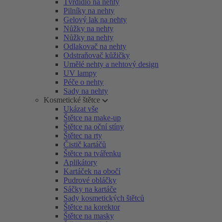
Tvrdidlo na nehty
Pilníky na nehty
Gelový lak na nehty
Nůžky na nehty
Nůžky na nehty
Odlakovač na nehty
Odstraňovač kůžičky
Umělé nehty a nehtový design
UV lampy
Péče o nehty
Sady na nehty
Kosmetické štětce
Ukázat vše
Štětce na make-up
Štětce na oční stíny
Štětec na rty
Čistič kartáčů
Štětce na tvářenku
Aplikátory
Kartáček na obočí
Pudrové obláčky
Sáčky na kartáče
Sady kosmetických štětců
Štětce na korektor
Štětce na masky