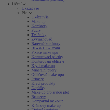
Líčení
Ukázat vše
Pleť
Ukázat vše
Make-up
Korektory
Pudry
Tvářenky
Zvýrazňovač
Barevné korektory
BB- & CC-Cream
Fixace make-upu
Konturovací paletky
Konturování obličeje
Krycí make-up
Minerální pudry
Odličovač make-upu
Primery
Krycí produkty
Doplňky
Make-up pro zralou pleť
Bronzery
Kompaktní make-up
Krémový make-up
Efektní produkty