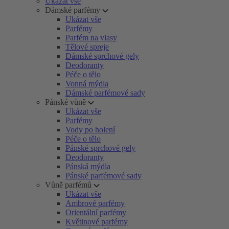
Ukázat vše
Dámské parfémy
Ukázat vše
Parfémy
Parfém na vlasy
Tělové spreje
Dámské sprchové gely
Deodoranty
Péče o tělo
Vonná mýdla
Dámské parfémové sady
Pánské vůně
Ukázat vše
Parfémy
Vody po holení
Péče o tělo
Pánské sprchové gely
Deodoranty
Pánská mýdla
Pánské parfémové sady
Vůně parfémů
Ukázat vše
Ambrové parfémy
Orientální parfémy
Květinové parfémy