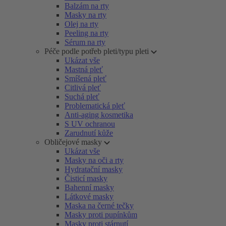
Balzám na rty
Masky na rty
Olej na rty
Peeling na rty
Sérum na rty
Péče podle potřeb pleti/typu pleti
Ukázat vše
Mastná pleť
Smíšená pleť
Citlivá pleť
Suchá pleť
Problematická pleť
Anti-aging kosmetika
S UV ochranou
Zarudnutí kůže
Obličejové masky
Ukázat vše
Masky na oči a rty
Hydratační masky
Čisticí masky
Bahenní masky
Látkové masky
Maska na černé tečky
Masky proti pupínkům
Masky proti stárnutí