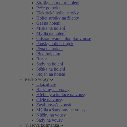
Strojky na mokré holení
Péče po holení
Elektrické holicí strojky
Holicí strojky na žiletky
Gel na holení
Miska na holení
Mýdla na holení
Odstraňování chloupků v nose
Pánský holicí strojek
Pěna na holení
Před holením
Razor
Sady na holení
Štětka na holení
Stojan na holení
Péče o vousy
Ukázat vše
Balzámy na vousy
Hřebeny a kartáče na vousy
Oleje na vousy
Zastřihovače vousů
Mýdla a šampony na vousy
Nůžky na vousy
Sady na vousy
Vlasová kosmetika