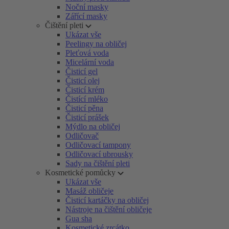
Noční masky
Zářící masky
Čištění pleti
Ukázat vše
Peelingy na obličej
Pleťová voda
Micelární voda
Čisticí gel
Čisticí olej
Čisticí krém
Čistící mléko
Čisticí pěna
Čisticí prášek
Mýdlo na obličej
Odličovač
Odličovací tampony
Odličovací ubrousky
Sady na čištění pleti
Kosmetické pomůcky
Ukázat vše
Masáž obličeje
Čisticí kartáčky na obličej
Nástroje na čištění obličeje
Gua sha
Kosmetické zrcátko