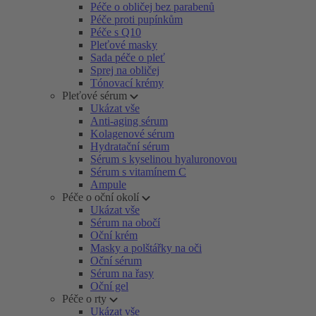
Péče o obličej bez parabenů
Péče proti pupínkům
Péče s Q10
Pleťové masky
Sada péče o pleť
Sprej na obličej
Tónovací krémy
Pleťové sérum
Ukázat vše
Anti-aging sérum
Kolagenové sérum
Hydratační sérum
Sérum s kyselinou hyaluronovou
Sérum s vitamínem C
Ampule
Péče o oční okolí
Ukázat vše
Sérum na obočí
Oční krém
Masky a polštářky na oči
Oční sérum
Sérum na řasy
Oční gel
Péče o rty
Ukázat vše