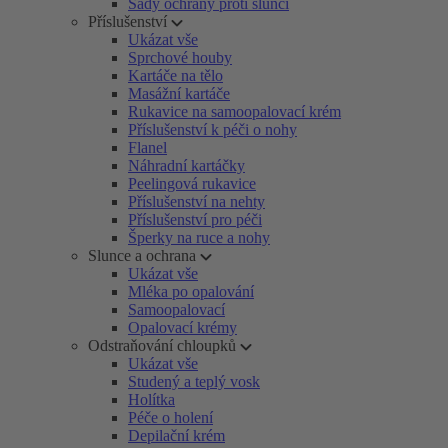
Sady ochrany proti slunci
Příslušenství
Ukázat vše
Sprchové houby
Kartáče na tělo
Masážní kartáče
Rukavice na samoopalovací krém
Příslušenství k péči o nohy
Flanel
Náhradní kartáčky
Peelingová rukavice
Příslušenství na nehty
Příslušenství pro péči
Šperky na ruce a nohy
Slunce a ochrana
Ukázat vše
Mléka po opalování
Samoopalovací
Opalovací krémy
Odstraňování chloupků
Ukázat vše
Studený a teplý vosk
Holítka
Péče o holení
Depilační krém