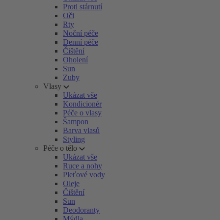
Proti stárnutí
Oči
Rty
Noční péče
Denní péče
Čištění
Oholení
Sun
Zuby
Vlasy
Ukázat vše
Kondicionér
Péče o vlasy
Šampon
Barva vlasů
Styling
Péče o tělo
Ukázat vše
Ruce a nohy
Pleťové vody
Oleje
Čištění
Sun
Deodoranty
Mýdla