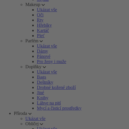
Makeup
Ukázat vše
Oči
Rty
Hřebíky
Kartáč
Pleť
Parfém
Ukázat vše
Dámy
Pánové
Pro ženy i muže
Doplňky
Ukázat vše
Bags
Deštníky
Drobné kožené zboží
Jiné
Knihy
Láhve na pití
Mycí a čisticí prostředky
Příroda
Ukázat vše
Obličej
Ukázat vše