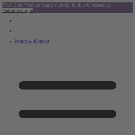
Flash Sale: Využijte beauty nabídky & objevte bestsellery
Nakupovat nyní
Pomoc & Kontakt