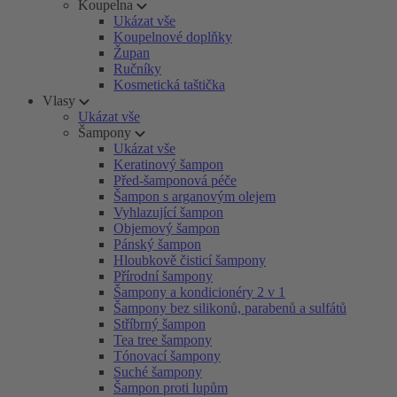
Koupelna
Ukázat vše
Koupelnové doplňky
Župan
Ručníky
Kosmetická taštička
Vlasy
Ukázat vše
Šampony
Ukázat vše
Keratinový šampon
Před-šamponová péče
Šampon s arganovým olejem
Vyhlazující šampon
Objemový šampon
Pánský šampon
Hloubkově čisticí šampony
Přírodní šampony
Šampony a kondicionéry 2 v 1
Šampony bez silikonů, parabenů a sulfátů
Stříbrný šampon
Tea tree šampony
Tónovací šampony
Suché šampony
Šampon proti lupům