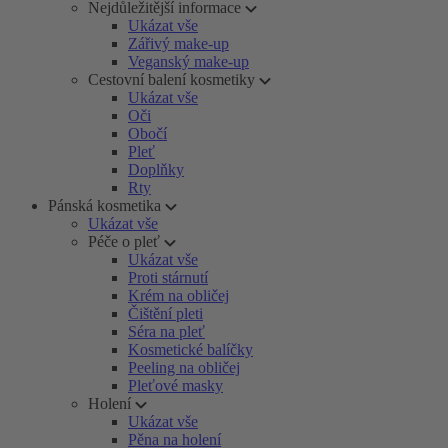
Nejdůležitější informace
Ukázat vše
Zářivý make-up
Veganský make-up
Cestovní balení kosmetiky
Ukázat vše
Oči
Obočí
Pleť
Doplňky
Rty
Pánská kosmetika
Ukázat vše
Péče o pleť
Ukázat vše
Proti stárnutí
Krém na obličej
Čištění pleti
Séra na pleť
Kosmetické balíčky
Peeling na obličej
Pleťové masky
Holení
Ukázat vše
Pěna na holení