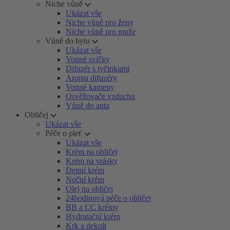
Niche vůně
Ukázat vše
Niche vůně pro ženy
Niche vůně pro muže
Vůně do bytu
Ukázat vše
Vonné svíčky
Difuzér s tyčinkami
Aroma difuzéry
Vonné kameny
Osvěžovače vzduchu
Vůně do auta
Obličej
Ukázat vše
Péče o pleť
Ukázat vše
Krém na obličej
Krém na vrásky
Denní krém
Noční krém
Olej na obličej
24hodinová péče o obličej
BB a CC krémy
Hydratační krém
Krk a dekolt