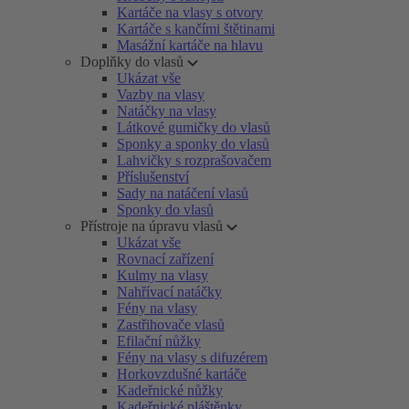
Kartáče na vlasy s otvory
Kartáče s kančími štětinami
Masážní kartáče na hlavu
Doplňky do vlasů
Ukázat vše
Vazby na vlasy
Natáčky na vlasy
Látkové gumičky do vlasů
Sponky a sponky do vlasů
Lahvičky s rozprašovačem
Příslušenství
Sady na natáčení vlasů
Sponky do vlasů
Přístroje na úpravu vlasů
Ukázat vše
Rovnací zařízení
Kulmy na vlasy
Nahřívací natáčky
Fény na vlasy
Zastřihovače vlasů
Efilační nůžky
Fény na vlasy s difuzérem
Horkovzdušné kartáče
Kadeřnické nůžky
Kadeřnické pláštěnky