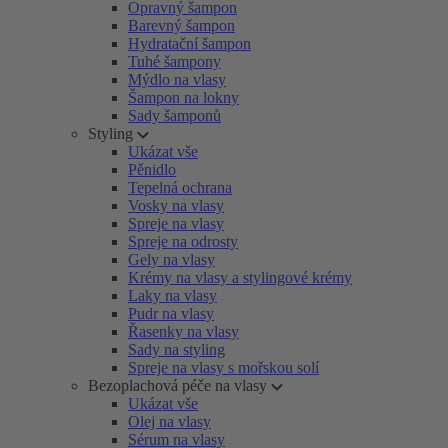
Opravný šampon
Barevný šampon
Hydratační šampon
Tuhé šampony
Mýdlo na vlasy
Šampon na lokny
Sady šamponů
Styling
Ukázat vše
Pěnidlo
Tepelná ochrana
Vosky na vlasy
Spreje na vlasy
Spreje na odrosty
Gely na vlasy
Krémy na vlasy a stylingové krémy
Laky na vlasy
Pudr na vlasy
Řasenky na vlasy
Sady na styling
Spreje na vlasy s mořskou solí
Bezoplachová péče na vlasy
Ukázat vše
Olej na vlasy
Sérum na vlasy