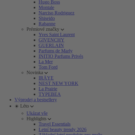
Hugo Boss
Montale
Narciso Rodriguez
Shiseido
Rabanne
Prémiové značky
Yves Saint Laurent
GIVENCHY
GUERLAIN
Parfums de Marly
INITIO Parfums Privés
La Mer
Tom Ford
Novinka
IRÄYE
NEST NEW YORK
La Prairie
TYPEBEA
Výprodej a bestsellery
☀️ Léto
Ukázat vše
Highlights
Travel Essentials
Letní beauty trendy 2026
Základní letní produkty pro muže