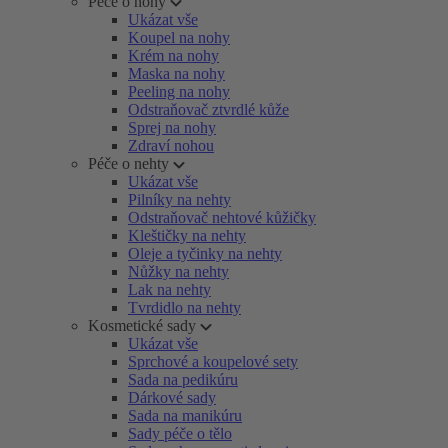
Péče o nohy
Ukázat vše
Koupel na nohy
Krém na nohy
Maska na nohy
Peeling na nohy
Odstraňovač ztvrdlé kůže
Sprej na nohy
Zdraví nohou
Péče o nehty
Ukázat vše
Pilníky na nehty
Odstraňovač nehtové kůžičky
Kleštičky na nehty
Oleje a tyčinky na nehty
Nůžky na nehty
Lak na nehty
Tvrdidlo na nehty
Kosmetické sady
Ukázat vše
Sprchové a koupelové sety
Sada na pedikúru
Dárkové sady
Sada na manikúru
Sady péče o tělo