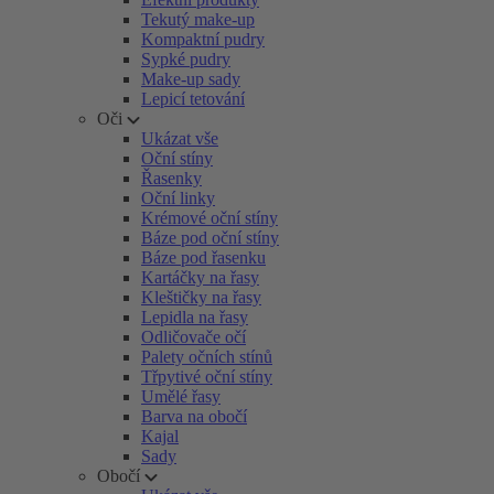
Tekutý make-up
Kompaktní pudry
Sypké pudry
Make-up sady
Lepicí tetování
Oči
Ukázat vše
Oční stíny
Řasenky
Oční linky
Krémové oční stíny
Báze pod oční stíny
Báze pod řasenku
Kartáčky na řasy
Kleštičky na řasy
Lepidla na řasy
Odličovače očí
Palety očních stínů
Třpytivé oční stíny
Umělé řasy
Barva na obočí
Kajal
Sady
Obočí