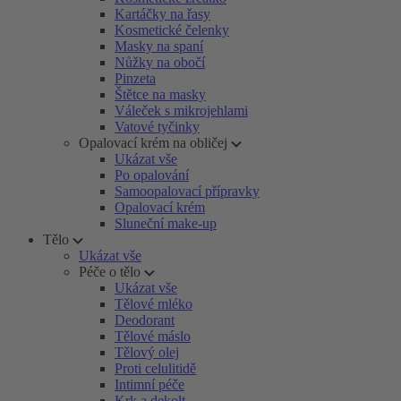
Kartáčky na řasy
Kosmetické čelenky
Masky na spaní
Nůžky na obočí
Pinzeta
Štětce na masky
Váleček s mikrojehlami
Vatové tyčinky
Opalovací krém na obličej
Ukázat vše
Po opalování
Samoopalovací přípravky
Opalovací krém
Sluneční make-up
Tělo
Ukázat vše
Péče o tělo
Ukázat vše
Tělové mléko
Deodorant
Tělové máslo
Tělový olej
Proti celulitidě
Intimní péče
Krk a dekolt