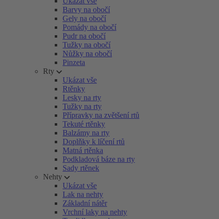
Ukázat vše
Barvy na obočí
Gely na obočí
Pomády na obočí
Pudr na obočí
Tužky na obočí
Nůžky na obočí
Pinzeta
Rty
Ukázat vše
Rtěnky
Lesky na rty
Tužky na rty
Přípravky na zvětšení rtů
Tekuté rtěnky
Balzámy na rty
Doplňky k líčení rtů
Matná rtěnka
Podkladová báze na rty
Sady rtěnek
Nehty
Ukázat vše
Lak na nehty
Základní nátěr
Vrchní laky na nehty