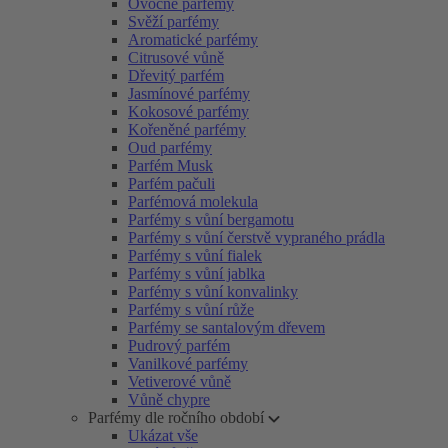
Ovocné parfémy
Svěží parfémy
Aromatické parfémy
Citrusové vůně
Dřevitý parfém
Jasmínové parfémy
Kokosové parfémy
Kořeněné parfémy
Oud parfémy
Parfém Musk
Parfém pačuli
Parfémová molekula
Parfémy s vůní bergamotu
Parfémy s vůní čerstvě vypraného prádla
Parfémy s vůní fialek
Parfémy s vůní jablka
Parfémy s vůní konvalinky
Parfémy s vůní růže
Parfémy se santalovým dřevem
Pudrový parfém
Vanilkové parfémy
Vetiverové vůně
Vůně chypre
Parfémy dle ročního období
Ukázat vše