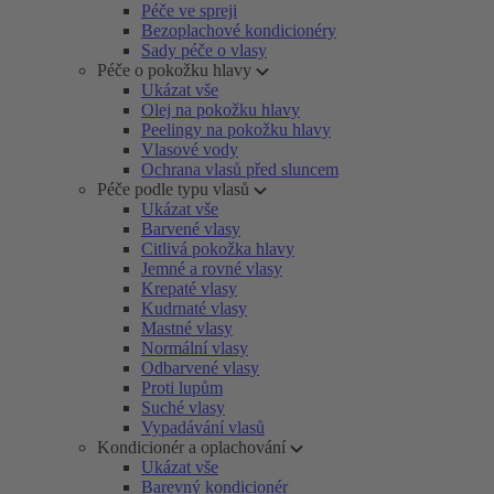
Péče ve spreji
Bezoplachové kondicionéry
Sady péče o vlasy
Péče o pokožku hlavy
Ukázat vše
Olej na pokožku hlavy
Peelingy na pokožku hlavy
Vlasové vody
Ochrana vlasů před sluncem
Péče podle typu vlasů
Ukázat vše
Barvené vlasy
Citlivá pokožka hlavy
Jemné a rovné vlasy
Krepaté vlasy
Kudrnaté vlasy
Mastné vlasy
Normální vlasy
Odbarvené vlasy
Proti lupům
Suché vlasy
Vypadávání vlasů
Kondicionér a oplachování
Ukázat vše
Barevný kondicionér