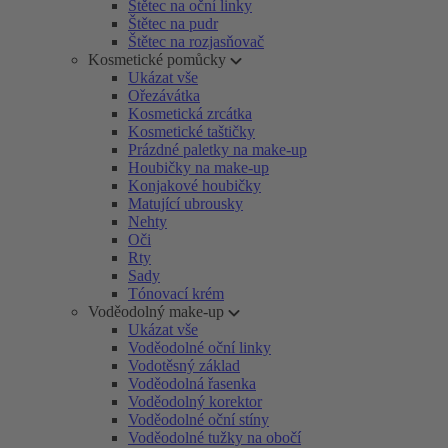
Štětec na oční linky
Štětec na pudr
Štětec na rozjasňovač
Kosmetické pomůcky
Ukázat vše
Ořezávátka
Kosmetická zrcátka
Kosmetické taštičky
Prázdné paletky na make-up
Houbičky na make-up
Konjakové houbičky
Matující ubrousky
Nehty
Oči
Rty
Sady
Tónovací krém
Voděodolný make-up
Ukázat vše
Voděodolné oční linky
Vodotěsný základ
Voděodolná řasenka
Voděodolný korektor
Voděodolné oční stíny
Voděodolné tužky na obočí