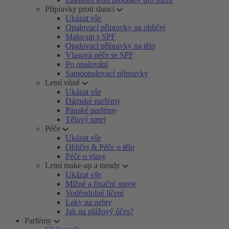
Přípravky proti slunci
Ukázat vše
Opalovací přípravky na obličej
Make-up s SPF
Opalovací přípravky na tělo
Vlasová péče se SPF
Po opalování
Samoopalovací přípravky
Letní vůně
Ukázat vše
Dámské parfémy
Pánské parfémy
Tělový sprej
Péče
Ukázat vše
Obličej & Péče o tělo
Péče o vlasy
Letní make-up a trendy
Ukázat vše
Mlžné a fixační spreje
Voděodolné líčení
Laky na nehty
Jak na plážový účes?
Parfémy