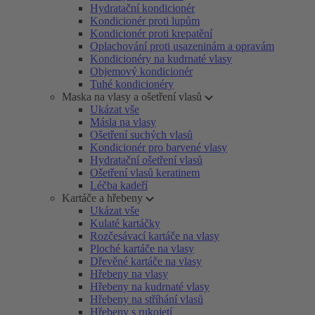
Hydratační kondicionér
Kondicionér proti lupům
Kondicionér proti krepatění
Oplachování proti usazeninám a opravám
Kondicionéry na kudrnaté vlasy
Objemový kondicionér
Tuhé kondicionéry
Maska na vlasy a ošetření vlasů
Ukázat vše
Másla na vlasy
Ošetření suchých vlasů
Kondicionér pro barvené vlasy
Hydratační ošetření vlasů
Ošetření vlasů keratinem
Léčba kadeří
Kartáče a hřebeny
Ukázat vše
Kulaté kartáčky
Rozčesávací kartáče na vlasy
Ploché kartáče na vlasy
Dřevěné kartáče na vlasy
Hřebeny na vlasy
Hřebeny na kudrnaté vlasy
Hřebeny na stříhání vlasů
Hřebeny s rukojetí