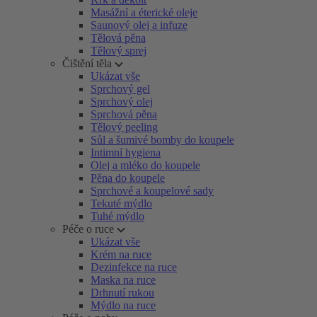
Masážní a éterické oleje
Saunový olej a infuze
Tělová pěna
Tělový sprej
Čištění těla
Ukázat vše
Sprchový gel
Sprchový olej
Sprchová pěna
Tělový peeling
Sůl a šumivé bomby do koupele
Intimní hygiena
Olej a mléko do koupele
Pěna do koupele
Sprchové a koupelové sady
Tekuté mýdlo
Tuhé mýdlo
Péče o ruce
Ukázat vše
Krém na ruce
Dezinfekce na ruce
Maska na ruce
Drhnutí rukou
Mýdlo na ruce