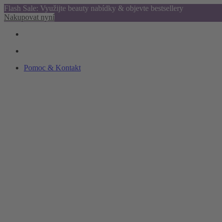
Flash Sale: Využijte beauty nabídky & objevte bestsellery
Nakupovat nyní
Pomoc & Kontakt