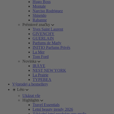
Hugo Boss
Montale
Narciso Rodriguez
Shiseido
Rabanne
Prémiové značky
Yves Saint Laurent
GIVENCHY
GUERLAIN
Parfums de Marly
INITIO Parfums Privés
La Mer
Tom Ford
Novinka
IRÄYE
NEST NEW YORK
La Prairie
TYPEBEA
Výprodej a bestsellery
☀️ Léto
Ukázat vše
Highlights
Travel Essentials
Letní beauty trendy 2026
Základní letní produkty pro muže