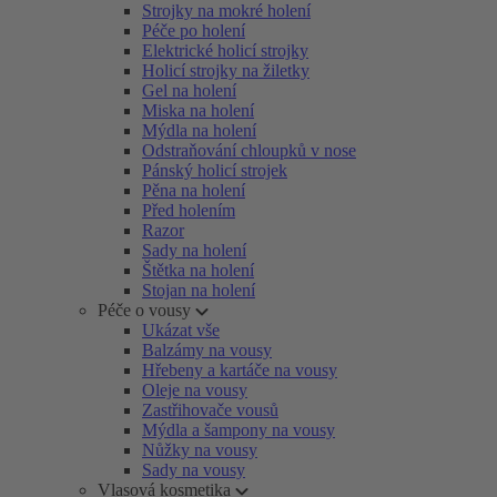
Strojky na mokré holení
Péče po holení
Elektrické holicí strojky
Holicí strojky na žiletky
Gel na holení
Miska na holení
Mýdla na holení
Odstraňování chloupků v nose
Pánský holicí strojek
Pěna na holení
Před holením
Razor
Sady na holení
Štětka na holení
Stojan na holení
Péče o vousy
Ukázat vše
Balzámy na vousy
Hřebeny a kartáče na vousy
Oleje na vousy
Zastřihovače vousů
Mýdla a šampony na vousy
Nůžky na vousy
Sady na vousy
Vlasová kosmetika