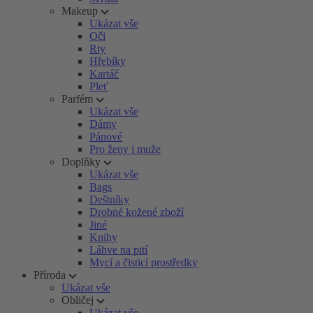
Makeup
Ukázat vše
Oči
Rty
Hřebíky
Kartáč
Pleť
Parfém
Ukázat vše
Dámy
Pánové
Pro ženy i muže
Doplňky
Ukázat vše
Bags
Deštníky
Drobné kožené zboží
Jiné
Knihy
Láhve na pití
Mycí a čisticí prostředky
Příroda
Ukázat vše
Obličej
Ukázat vše