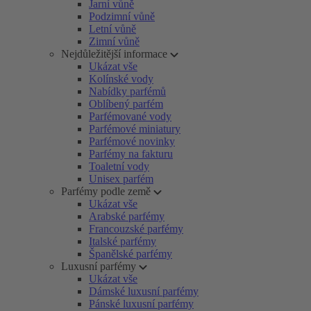
Jarní vůně
Podzimní vůně
Letní vůně
Zimní vůně
Nejdůležitější informace
Ukázat vše
Kolínské vody
Nabídky parfémů
Oblíbený parfém
Parfémované vody
Parfémové miniatury
Parfémové novinky
Parfémy na fakturu
Toaletní vody
Unisex parfém
Parfémy podle země
Ukázat vše
Arabské parfémy
Francouzské parfémy
Italské parfémy
Španělské parfémy
Luxusní parfémy
Ukázat vše
Dámské luxusní parfémy
Pánské luxusní parfémy