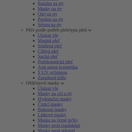
Balzám na rty
Masky na rty
Olej na rty
Peeling na rty
Sérum na rty
Péče podle potřeb pleti/typu pleti
Ukázat vše
Mastná pleť
Smíšená pleť
Citlivá pleť
Suchá pleť
Problematická pleť
Anti-aging kosmetika
S UV ochranou
Zarudnutí kůže
Obličejové masky
Ukázat vše
Masky na oči a rty
Hydratační masky
Čisticí masky
Bahenní masky
Látkové masky
Maska na černé tečky
Masky proti pupínkům
Masky proti stárnutí