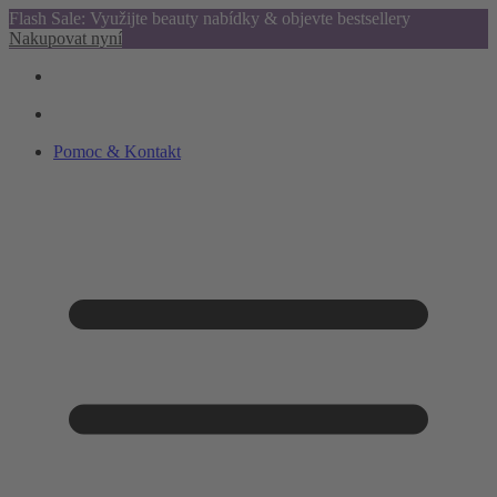
Flash Sale: Využijte beauty nabídky & objevte bestsellery
Nakupovat nyní
Pomoc & Kontakt