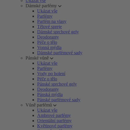
Ukázat vše
Dámské parfémy
Ukázat vše
Parfémy
Parfém na vlasy
Tělové spreje
Dámské sprchové gely
Deodoranty
Péče o tělo
Vonná mýdla
Dámské parfémové sady
Pánské vůně
Ukázat vše
Parfémy
Vody po holení
Péče o tělo
Pánské sprchové gely
Deodoranty
Pánská mýdla
Pánské parfémové sady
Vůně parfémů
Ukázat vše
Ambrové parfémy
Orientální parfémy
Květinové parfémy