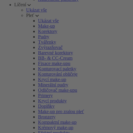
Líčení
Ukázat vše
Pleť
Ukázat vše
Make-up
Korektory
Pudry
Tvářenky
Zvýrazňovač
Barevné korektory
BB- & CC-Cream
Fixace make-upu
Konturovací paletky
Konturování obličeje
Krycí make-up
Minerální pudry
Odličovač make-upu
Primery
Krycí produkty
Doplňky
Make-up pro zralou pleť
Bronzery
Kompaktní make-up
Krémový make-up
Efektní produkty