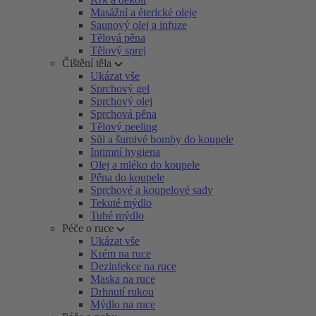
Masážní a éterické oleje
Saunový olej a infuze
Tělová pěna
Tělový sprej
Čištění těla
Ukázat vše
Sprchový gel
Sprchový olej
Sprchová pěna
Tělový peeling
Sůl a šumivé bomby do koupele
Intimní hygiena
Olej a mléko do koupele
Pěna do koupele
Sprchové a koupelové sady
Tekuté mýdlo
Tuhé mýdlo
Péče o ruce
Ukázat vše
Krém na ruce
Dezinfekce na ruce
Maska na ruce
Drhnutí rukou
Mýdlo na ruce