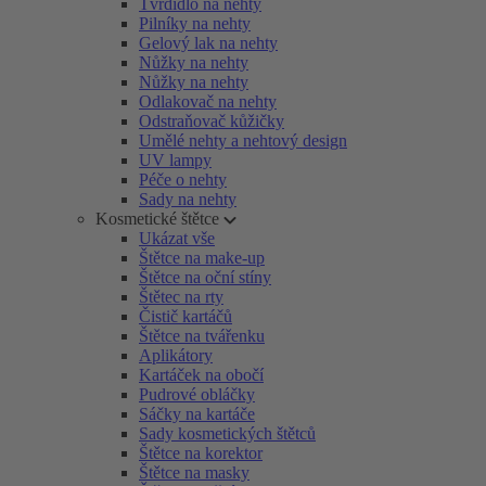
Tvrdidlo na nehty
Pilníky na nehty
Gelový lak na nehty
Nůžky na nehty
Nůžky na nehty
Odlakovač na nehty
Odstraňovač kůžičky
Umělé nehty a nehtový design
UV lampy
Péče o nehty
Sady na nehty
Kosmetické štětce
Ukázat vše
Štětce na make-up
Štětce na oční stíny
Štětec na rty
Čistič kartáčů
Štětce na tvářenku
Aplikátory
Kartáček na obočí
Pudrové obláčky
Sáčky na kartáče
Sady kosmetických štětců
Štětce na korektor
Štětce na masky