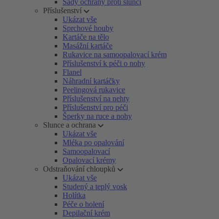
Sady ochrany proti slunci
Příslušenství
Ukázat vše
Sprchové houby
Kartáče na tělo
Masážní kartáče
Rukavice na samoopalovací krém
Příslušenství k péči o nohy
Flanel
Náhradní kartáčky
Peelingová rukavice
Příslušenství na nehty
Příslušenství pro péči
Šperky na ruce a nohy
Slunce a ochrana
Ukázat vše
Mléka po opalování
Samoopalovací
Opalovací krémy
Odstraňování chloupků
Ukázat vše
Studený a teplý vosk
Holítka
Péče o holení
Depilační krém