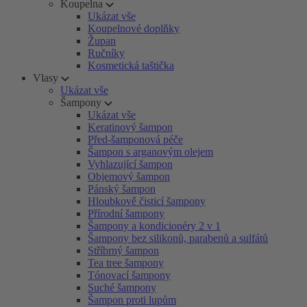
Koupelna
Ukázat vše
Koupelnové doplňky
Župan
Ručníky
Kosmetická taštička
Vlasy
Ukázat vše
Šampony
Ukázat vše
Keratinový šampon
Před-šamponová péče
Šampon s arganovým olejem
Vyhlazující šampon
Objemový šampon
Pánský šampon
Hloubkově čisticí šampony
Přírodní šampony
Šampony a kondicionéry 2 v 1
Šampony bez silikonů, parabenů a sulfátů
Stříbrný šampon
Tea tree šampony
Tónovací šampony
Suché šampony
Šampon proti lupům