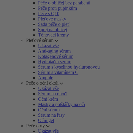
Péče o obličej bez parabenů
Péče proti pupínkům
Péče s Q10
Pleťové masky
Sada péče o pleť
Sprej na obličej
Tónovací krémy
Pleťové sérum
Ukázat vše
Anti-aging sérum
Kolagenové sérum
Hydratační sérum
Sérum s kyselinou hyaluronovou
Sérum s vitamínem C
Ampule
Péče o oční okolí
Ukázat vše
Sérum na obočí
Oční krém
Masky a polštářky na oči
Oční sérum
Sérum na řasy
Oční gel
Péče o rty
Ukázat vše