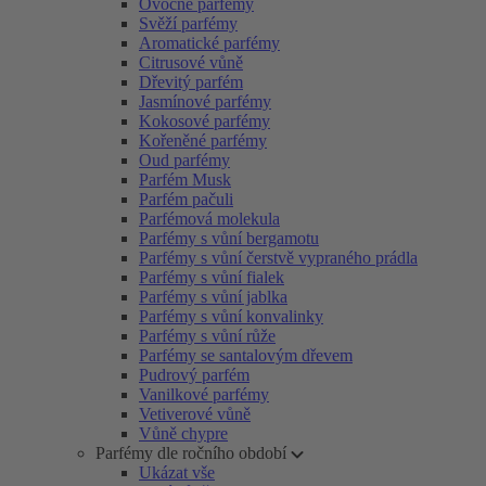
Ovocné parfémy
Svěží parfémy
Aromatické parfémy
Citrusové vůně
Dřevitý parfém
Jasmínové parfémy
Kokosové parfémy
Kořeněné parfémy
Oud parfémy
Parfém Musk
Parfém pačuli
Parfémová molekula
Parfémy s vůní bergamotu
Parfémy s vůní čerstvě vypraného prádla
Parfémy s vůní fialek
Parfémy s vůní jablka
Parfémy s vůní konvalinky
Parfémy s vůní růže
Parfémy se santalovým dřevem
Pudrový parfém
Vanilkové parfémy
Vetiverové vůně
Vůně chypre
Parfémy dle ročního období
Ukázat vše