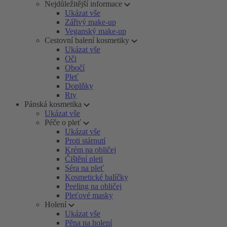
Nejdůležitější informace
Ukázat vše
Zářivý make-up
Veganský make-up
Cestovní balení kosmetiky
Ukázat vše
Oči
Obočí
Pleť
Doplňky
Rty
Pánská kosmetika
Ukázat vše
Péče o pleť
Ukázat vše
Proti stárnutí
Krém na obličej
Čištění pleti
Séra na pleť
Kosmetické balíčky
Peeling na obličej
Pleťové masky
Holení
Ukázat vše
Pěna na holení