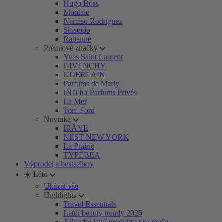
Hugo Boss
Montale
Narciso Rodriguez
Shiseido
Rabanne
Prémiové značky
Yves Saint Laurent
GIVENCHY
GUERLAIN
Parfums de Marly
INITIO Parfums Privés
La Mer
Tom Ford
Novinka
IRÄYE
NEST NEW YORK
La Prairie
TYPEBEA
Výprodej a bestsellery
☀️ Léto
Ukázat vše
Highlights
Travel Essentials
Letní beauty trendy 2026
Základní letní produkty pro muže