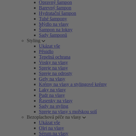
Opravný šampon
Barevný šampon
Hydratační šampon
Tuhé šampony
Mýdlo na vlasy
Šampon na lokny
Sady šamponů
Styling
Ukázat vše
Pěnidlo
Tepelná ochrana
Vosky na vlasy
Spreje na vlasy
Spreje na odrosty
Gely na vlasy
Krémy na vlasy a stylingové krémy
Laky na vlasy
Pudr na vlasy
Řasenky na vlasy
Sady na styling
Spreje na vlasy s mořskou solí
Bezoplachová péče na vlasy
Ukázat vše
Olej na vlasy
Sérum na vlasy