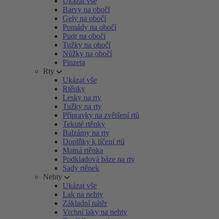
Ukázat vše
Barvy na obočí
Gely na obočí
Pomády na obočí
Pudr na obočí
Tužky na obočí
Nůžky na obočí
Pinzeta
Rty
Ukázat vše
Rtěnky
Lesky na rty
Tužky na rty
Přípravky na zvětšení rtů
Tekuté rtěnky
Balzámy na rty
Doplňky k líčení rtů
Matná rtěnka
Podkladová báze na rty
Sady rtěnek
Nehty
Ukázat vše
Lak na nehty
Základní nátěr
Vrchní laky na nehty