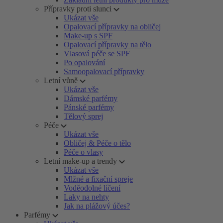
Přípravky proti slunci
Ukázat vše
Opalovací přípravky na obličej
Make-up s SPF
Opalovací přípravky na tělo
Vlasová péče se SPF
Po opalování
Samoopalovací přípravky
Letní vůně
Ukázat vše
Dámské parfémy
Pánské parfémy
Tělový sprej
Péče
Ukázat vše
Obličej & Péče o tělo
Péče o vlasy
Letní make-up a trendy
Ukázat vše
Mlžné a fixační spreje
Voděodolné líčení
Laky na nehty
Jak na plážový účes?
Parfémy