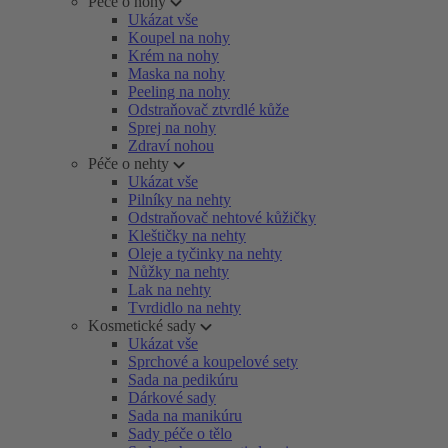
Péče o nohy
Ukázat vše
Koupel na nohy
Krém na nohy
Maska na nohy
Peeling na nohy
Odstraňovač ztvrdlé kůže
Sprej na nohy
Zdraví nohou
Péče o nehty
Ukázat vše
Pilníky na nehty
Odstraňovač nehtové kůžičky
Kleštičky na nehty
Oleje a tyčinky na nehty
Nůžky na nehty
Lak na nehty
Tvrdidlo na nehty
Kosmetické sady
Ukázat vše
Sprchové a koupelové sety
Sada na pedikúru
Dárkové sady
Sada na manikúru
Sady péče o tělo