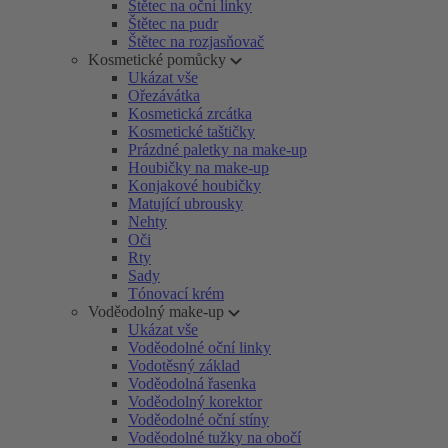
Štětec na oční linky
Štětec na pudr
Štětec na rozjasňovač
Kosmetické pomůcky
Ukázat vše
Ořezávátka
Kosmetická zrcátka
Kosmetické taštičky
Prázdné paletky na make-up
Houbičky na make-up
Konjakové houbičky
Matující ubrousky
Nehty
Oči
Rty
Sady
Tónovací krém
Voděodolný make-up
Ukázat vše
Voděodolné oční linky
Vodotěsný základ
Voděodolná řasenka
Voděodolný korektor
Voděodolné oční stíny
Voděodolné tužky na obočí