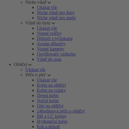
Niche vůně
Ukázat vše
Niche vůně pro ženy
Niche vůně pro muže
Vůně do bytu
Ukázat vše
Vonné svíčky
Difuzér s tyčinkami
Aroma difuzéry
Vonné kameny
Osvěžovače vzduchu
Vůně do auta
Obličej
Ukázat vše
Péče o pleť
Ukázat vše
Krém na obličej
Krém na vrásky
Denní krém
Noční krém
Olej na obličej
24hodinová péče o obličej
BB a CC krémy
Hydratační krém
Krk a dekolt