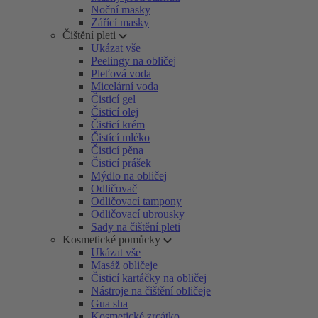
Noční masky
Zářící masky
Čištění pleti
Ukázat vše
Peelingy na obličej
Pleťová voda
Micelární voda
Čisticí gel
Čisticí olej
Čisticí krém
Čistící mléko
Čisticí pěna
Čisticí prášek
Mýdlo na obličej
Odličovač
Odličovací tampony
Odličovací ubrousky
Sady na čištění pleti
Kosmetické pomůcky
Ukázat vše
Masáž obličeje
Čisticí kartáčky na obličej
Nástroje na čištění obličeje
Gua sha
Kosmetické zrcátko