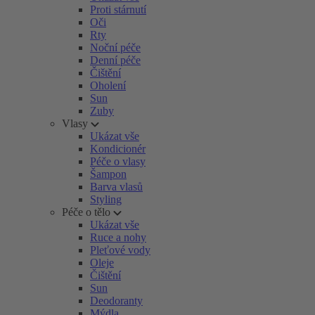
Proti stárnutí
Oči
Rty
Noční péče
Denní péče
Čištění
Oholení
Sun
Zuby
Vlasy
Ukázat vše
Kondicionér
Péče o vlasy
Šampon
Barva vlasů
Styling
Péče o tělo
Ukázat vše
Ruce a nohy
Pleťové vody
Oleje
Čištění
Sun
Deodoranty
Mýdla