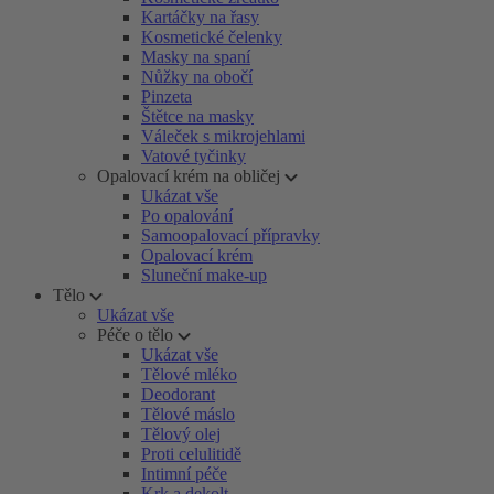
Kartáčky na řasy
Kosmetické čelenky
Masky na spaní
Nůžky na obočí
Pinzeta
Štětce na masky
Váleček s mikrojehlami
Vatové tyčinky
Opalovací krém na obličej
Ukázat vše
Po opalování
Samoopalovací přípravky
Opalovací krém
Sluneční make-up
Tělo
Ukázat vše
Péče o tělo
Ukázat vše
Tělové mléko
Deodorant
Tělové máslo
Tělový olej
Proti celulitidě
Intimní péče
Krk a dekolt