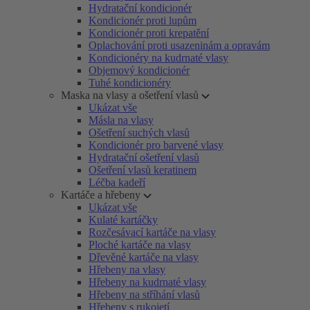
Hydratační kondicionér
Kondicionér proti lupům
Kondicionér proti krepatění
Oplachování proti usazeninám a opravám
Kondicionéry na kudrnaté vlasy
Objemový kondicionér
Tuhé kondicionéry
Maska na vlasy a ošetření vlasů
Ukázat vše
Másla na vlasy
Ošetření suchých vlasů
Kondicionér pro barvené vlasy
Hydratační ošetření vlasů
Ošetření vlasů keratinem
Léčba kadeří
Kartáče a hřebeny
Ukázat vše
Kulaté kartáčky
Rozčesávací kartáče na vlasy
Ploché kartáče na vlasy
Dřevěné kartáče na vlasy
Hřebeny na vlasy
Hřebeny na kudrnaté vlasy
Hřebeny na stříhání vlasů
Hřebeny s rukojetí