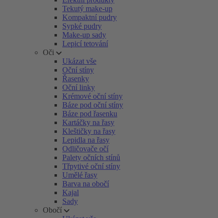
Tekutý make-up
Kompaktní pudry
Sypké pudry
Make-up sady
Lepicí tetování
Oči
Ukázat vše
Oční stíny
Řasenky
Oční linky
Krémové oční stíny
Báze pod oční stíny
Báze pod řasenku
Kartáčky na řasy
Kleštičky na řasy
Lepidla na řasy
Odličovače očí
Palety očních stínů
Třpytivé oční stíny
Umělé řasy
Barva na obočí
Kajal
Sady
Obočí