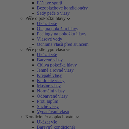
Péče ve spreji
Bezoplachové kondicionéry
Sady péče o vlasy
Péče o pokožku hlavy
Ukázat vše
Olej na pokožku hlavy
Peelingy na pokožku hlavy
Vlasové vody
Ochrana vlasů před sluncem
Péče podle typu vlasů
Ukázat vše
Barvené vlasy
Citlivá pokožka hlavy
Jemné a rovné vlasy
Krepaté vlasy
Kudrnaté vlasy
Mastné vlasy
Normální vlasy
Odbarvené vlasy
Proti lupům
Suché vlasy
Vypadávání vlasů
Kondicionér a oplachování
Ukázat vše
Barevný kondicionér