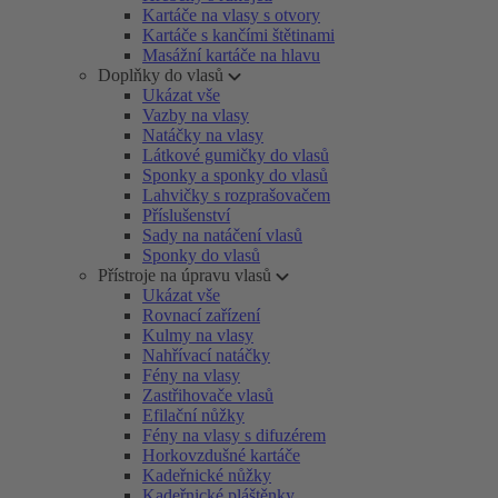
Kartáče na vlasy s otvory
Kartáče s kančími štětinami
Masážní kartáče na hlavu
Doplňky do vlasů
Ukázat vše
Vazby na vlasy
Natáčky na vlasy
Látkové gumičky do vlasů
Sponky a sponky do vlasů
Lahvičky s rozprašovačem
Příslušenství
Sady na natáčení vlasů
Sponky do vlasů
Přístroje na úpravu vlasů
Ukázat vše
Rovnací zařízení
Kulmy na vlasy
Nahřívací natáčky
Fény na vlasy
Zastřihovače vlasů
Efilační nůžky
Fény na vlasy s difuzérem
Horkovzdušné kartáče
Kadeřnické nůžky
Kadeřnické pláštěnky