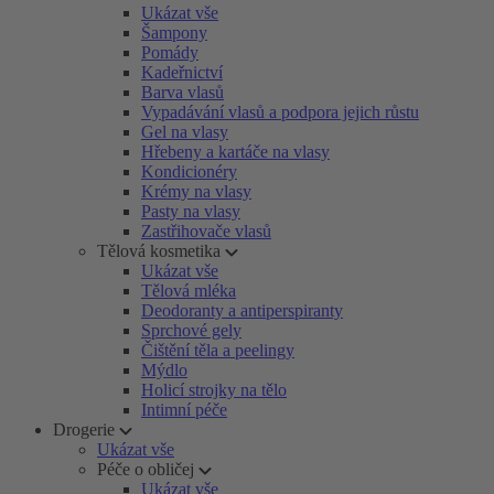
Ukázat vše
Šampony
Pomády
Kadeřnictví
Barva vlasů
Vypadávání vlasů a podpora jejich růstu
Gel na vlasy
Hřebeny a kartáče na vlasy
Kondicionéry
Krémy na vlasy
Pasty na vlasy
Zastřihovače vlasů
Tělová kosmetika
Ukázat vše
Tělová mléka
Deodoranty a antiperspiranty
Sprchové gely
Čištění těla a peelingy
Mýdlo
Holicí strojky na tělo
Intimní péče
Drogerie
Ukázat vše
Péče o obličej
Ukázat vše