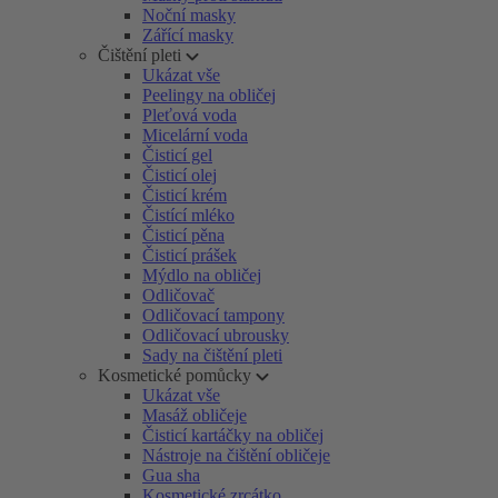
Noční masky
Zářící masky
Čištění pleti
Ukázat vše
Peelingy na obličej
Pleťová voda
Micelární voda
Čisticí gel
Čisticí olej
Čisticí krém
Čistící mléko
Čisticí pěna
Čisticí prášek
Mýdlo na obličej
Odličovač
Odličovací tampony
Odličovací ubrousky
Sady na čištění pleti
Kosmetické pomůcky
Ukázat vše
Masáž obličeje
Čisticí kartáčky na obličej
Nástroje na čištění obličeje
Gua sha
Kosmetické zrcátko