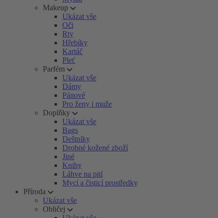
Makeup
Ukázat vše
Oči
Rty
Hřebíky
Kartáč
Pleť
Parfém
Ukázat vše
Dámy
Pánové
Pro ženy i muže
Doplňky
Ukázat vše
Bags
Deštníky
Drobné kožené zboží
Jiné
Knihy
Láhve na pití
Mycí a čisticí prostředky
Příroda
Ukázat vše
Obličej
Ukázat vše