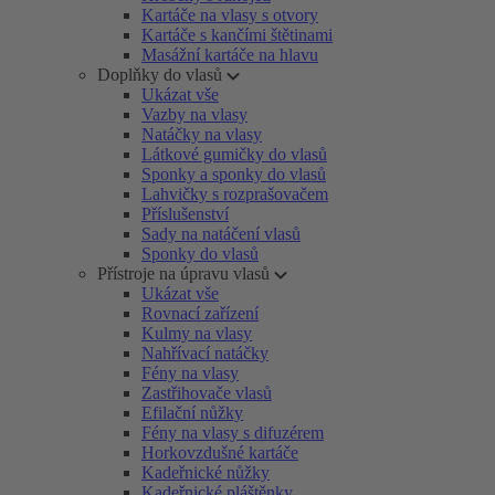
Kartáče na vlasy s otvory
Kartáče s kančími štětinami
Masážní kartáče na hlavu
Doplňky do vlasů
Ukázat vše
Vazby na vlasy
Natáčky na vlasy
Látkové gumičky do vlasů
Sponky a sponky do vlasů
Lahvičky s rozprašovačem
Příslušenství
Sady na natáčení vlasů
Sponky do vlasů
Přístroje na úpravu vlasů
Ukázat vše
Rovnací zařízení
Kulmy na vlasy
Nahřívací natáčky
Fény na vlasy
Zastřihovače vlasů
Efilační nůžky
Fény na vlasy s difuzérem
Horkovzdušné kartáče
Kadeřnické nůžky
Kadeřnické pláštěnky