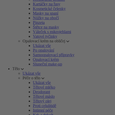
Kartáčky na řasy
Kosmetické čelenky
Masky na spaní
Nůžky na obočí
Pinzeta
Štětce na masky
Váleček s mikrojehlami
Vatové tyčinky
Opalovací krém na obličej
Ukázat vše
Po opalování
Samoopalovací přípravky
Opalovací krém
Sluneční make-up
Tělo
Ukázat vše
Péče o tělo
Ukázat vše
Tělové mléko
Deodorant
Tělové máslo
Tělový olej
Proti celulitidě
Intimní péče
Krk a dekolt