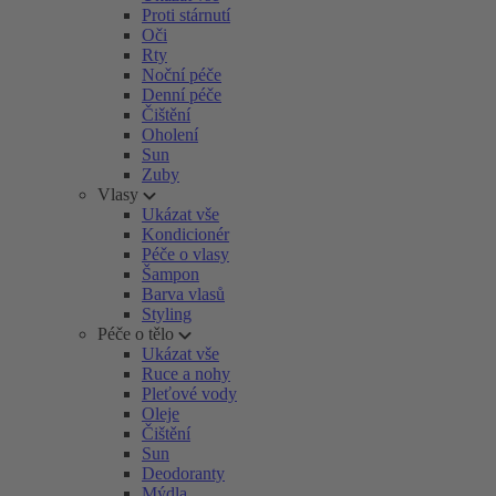
Proti stárnutí
Oči
Rty
Noční péče
Denní péče
Čištění
Oholení
Sun
Zuby
Vlasy
Ukázat vše
Kondicionér
Péče o vlasy
Šampon
Barva vlasů
Styling
Péče o tělo
Ukázat vše
Ruce a nohy
Pleťové vody
Oleje
Čištění
Sun
Deodoranty
Mýdla