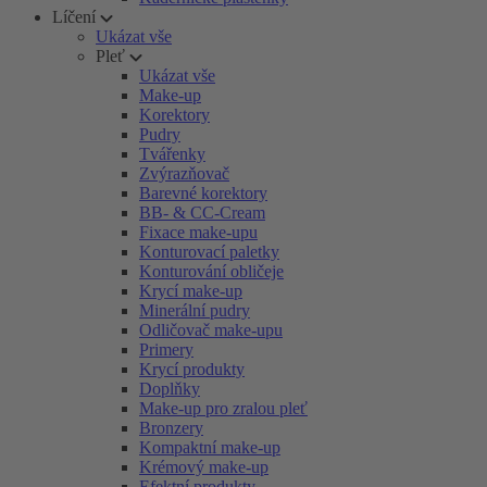
Líčení
Ukázat vše
Pleť
Ukázat vše
Make-up
Korektory
Pudry
Tvářenky
Zvýrazňovač
Barevné korektory
BB- & CC-Cream
Fixace make-upu
Konturovací paletky
Konturování obličeje
Krycí make-up
Minerální pudry
Odličovač make-upu
Primery
Krycí produkty
Doplňky
Make-up pro zralou pleť
Bronzery
Kompaktní make-up
Krémový make-up
Efektní produkty