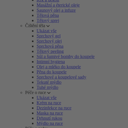
Masážní a éterické oleje
Saunový olej a infuze
Tělová pěna
Tělový sprej
Čištění těla
Ukázat vše
Sprchový gel
Sprchový olej
Sprchová pěna
Tělový peeling
Sůl a šumivé bomby do koupele
Intimní hygiena
Olej a mléko do koupele
Pěna do koupele
Sprchové a koupelové sady
Tekuté mýdlo
Tuhé mýdlo
Péče o ruce
Ukázat vše
Krém na ruce
Dezinfekce na ruce
Maska na ruce
Drhnutí rukou
Mýdlo na ruce