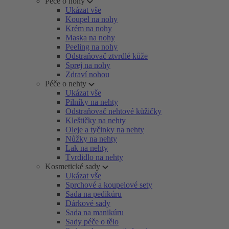
Péče o nohy
Ukázat vše
Koupel na nohy
Krém na nohy
Maska na nohy
Peeling na nohy
Odstraňovač ztvrdlé kůže
Sprej na nohy
Zdraví nohou
Péče o nehty
Ukázat vše
Pilníky na nehty
Odstraňovač nehtové kůžičky
Kleštičky na nehty
Oleje a tyčinky na nehty
Nůžky na nehty
Lak na nehty
Tvrdidlo na nehty
Kosmetické sady
Ukázat vše
Sprchové a koupelové sety
Sada na pedikúru
Dárkové sady
Sada na manikúru
Sady péče o tělo