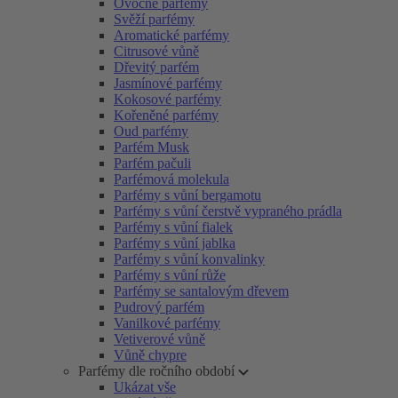
Ovocné parfémy
Svěží parfémy
Aromatické parfémy
Citrusové vůně
Dřevitý parfém
Jasmínové parfémy
Kokosové parfémy
Kořeněné parfémy
Oud parfémy
Parfém Musk
Parfém pačuli
Parfémová molekula
Parfémy s vůní bergamotu
Parfémy s vůní čerstvě vypraného prádla
Parfémy s vůní fialek
Parfémy s vůní jablka
Parfémy s vůní konvalinky
Parfémy s vůní růže
Parfémy se santalovým dřevem
Pudrový parfém
Vanilkové parfémy
Vetiverové vůně
Vůně chypre
Parfémy dle ročního období
Ukázat vše