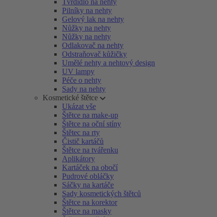
Tvrdidlo na nehty
Pilníky na nehty
Gelový lak na nehty
Nůžky na nehty
Nůžky na nehty
Odlakovač na nehty
Odstraňovač kůžičky
Umělé nehty a nehtový design
UV lampy
Péče o nehty
Sady na nehty
Kosmetické štětce
Ukázat vše
Štětce na make-up
Štětce na oční stíny
Štětec na rty
Čistič kartáčů
Štětce na tvářenku
Aplikátory
Kartáček na obočí
Pudrové obláčky
Sáčky na kartáče
Sady kosmetických štětců
Štětce na korektor
Štětce na masky