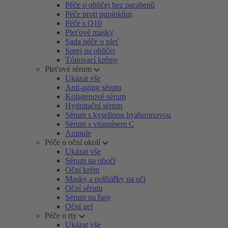
Péče o obličej bez parabenů
Péče proti pupínkům
Péče s Q10
Pleťové masky
Sada péče o pleť
Sprej na obličej
Tónovací krémy
Pleťové sérum
Ukázat vše
Anti-aging sérum
Kolagenové sérum
Hydratační sérum
Sérum s kyselinou hyaluronovou
Sérum s vitamínem C
Ampule
Péče o oční okolí
Ukázat vše
Sérum na obočí
Oční krém
Masky a polštářky na oči
Oční sérum
Sérum na řasy
Oční gel
Péče o rty
Ukázat vše