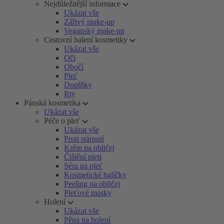
Nejdůležitější informace
Ukázat vše
Zářivý make-up
Veganský make-up
Cestovní balení kosmetiky
Ukázat vše
Oči
Obočí
Pleť
Doplňky
Rty
Pánská kosmetika
Ukázat vše
Péče o pleť
Ukázat vše
Proti stárnutí
Krém na obličej
Čištění pleti
Séra na pleť
Kosmetické balíčky
Peeling na obličej
Pleťové masky
Holení
Ukázat vše
Pěna na holení