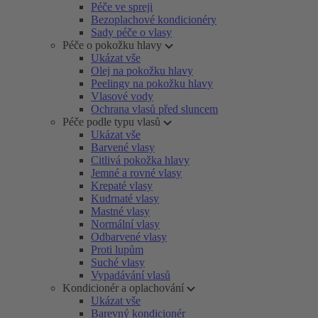
Péče ve spreji
Bezoplachové kondicionéry
Sady péče o vlasy
Péče o pokožku hlavy
Ukázat vše
Olej na pokožku hlavy
Peelingy na pokožku hlavy
Vlasové vody
Ochrana vlasů před sluncem
Péče podle typu vlasů
Ukázat vše
Barvené vlasy
Citlivá pokožka hlavy
Jemné a rovné vlasy
Krepaté vlasy
Kudrnaté vlasy
Mastné vlasy
Normální vlasy
Odbarvené vlasy
Proti lupům
Suché vlasy
Vypadávání vlasů
Kondicionér a oplachování
Ukázat vše
Barevný kondicionér