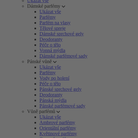
Ukázat vše
Dámské parfémy
Ukázat vše
Parfémy
Parfém na vlasy
Tělové spreje
Dámské sprchové gely
Deodoranty
Péče o tělo
Vonná mýdla
Dámské parfémové sady
Pánské vůně
Ukázat vše
Parfémy
Vody po holení
Péče o tělo
Pánské sprchové gely
Deodoranty
Pánská mýdla
Pánské parfémové sady
Vůně parfémů
Ukázat vše
Ambrové parfémy
Orientální parfémy
Květinové parfémy