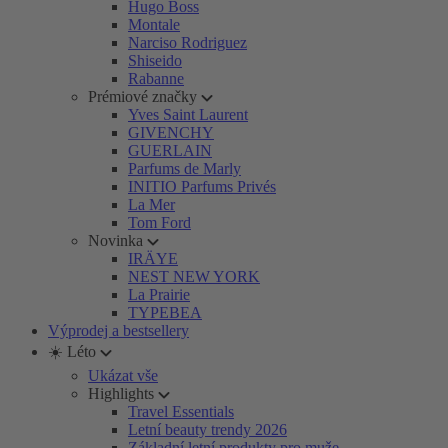
Hugo Boss
Montale
Narciso Rodriguez
Shiseido
Rabanne
Prémiové značky
Yves Saint Laurent
GIVENCHY
GUERLAIN
Parfums de Marly
INITIO Parfums Privés
La Mer
Tom Ford
Novinka
IRÄYE
NEST NEW YORK
La Prairie
TYPEBEA
Výprodej a bestsellery
☀️ Léto
Ukázat vše
Highlights
Travel Essentials
Letní beauty trendy 2026
Základní letní produkty pro muže