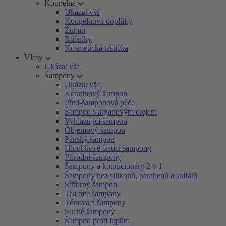
Koupelna
Ukázat vše
Koupelnové doplňky
Župan
Ručníky
Kosmetická taštička
Vlasy
Ukázat vše
Šampony
Ukázat vše
Keratinový šampon
Před-šamponová péče
Šampon s arganovým olejem
Vyhlazující šampon
Objemový šampon
Pánský šampon
Hloubkově čisticí šampony
Přírodní šampony
Šampony a kondicionéry 2 v 1
Šampony bez silikonů, parabenů a sulfátů
Stříbrný šampon
Tea tree šampony
Tónovací šampony
Suché šampony
Šampon proti lupům