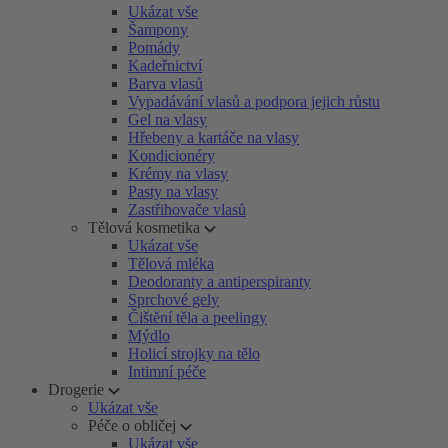
Ukázat vše
Šampony
Pomády
Kadeřnictví
Barva vlasů
Vypadávání vlasů a podpora jejich růstu
Gel na vlasy
Hřebeny a kartáče na vlasy
Kondicionéry
Krémy na vlasy
Pasty na vlasy
Zastřihovače vlasů
Tělová kosmetika
Ukázat vše
Tělová mléka
Deodoranty a antiperspiranty
Sprchové gely
Čištění těla a peelingy
Mýdlo
Holicí strojky na tělo
Intimní péče
Drogerie
Ukázat vše
Péče o obličej
Ukázat vše