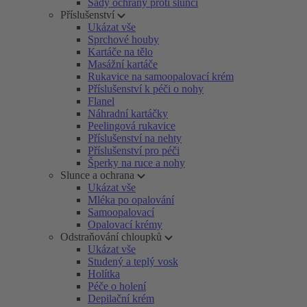
Sady ochrany proti slunci
Příslušenství
Ukázat vše
Sprchové houby
Kartáče na tělo
Masážní kartáče
Rukavice na samoopalovací krém
Příslušenství k péči o nohy
Flanel
Náhradní kartáčky
Peelingová rukavice
Příslušenství na nehty
Příslušenství pro péči
Šperky na ruce a nohy
Slunce a ochrana
Ukázat vše
Mléka po opalování
Samoopalovací
Opalovací krémy
Odstraňování chloupků
Ukázat vše
Studený a teplý vosk
Holítka
Péče o holení
Depilační krém