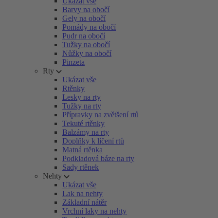
Ukázat vše
Barvy na obočí
Gely na obočí
Pomády na obočí
Pudr na obočí
Tužky na obočí
Nůžky na obočí
Pinzeta
Rty
Ukázat vše
Rtěnky
Lesky na rty
Tužky na rty
Přípravky na zvětšení rtů
Tekuté rtěnky
Balzámy na rty
Doplňky k líčení rtů
Matná rtěnka
Podkladová báze na rty
Sady rtěnek
Nehty
Ukázat vše
Lak na nehty
Základní nátěr
Vrchní laky na nehty