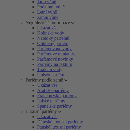
Jarní vůně
Podzimní vůně
Letní vůně
Zimní vůně
Nejdůležitější informace
Ukázat vše
Kolínské vody
Nabídky parfémů
Oblíbený parfém
Parfémované vody
Parfémové miniatury
Parfémové novinky
Parfémy na fakturu
Toaletní vody
Unisex parfém
Parfémy podle země
Ukázat vše
Arabské parfémy
Francouzské parfémy
Italské parfémy
Španělské parfémy
Luxusní parfémy
Ukázat vše
Dámské luxusní parfémy
Pánské luxusní parfémy