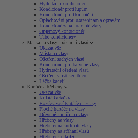
Hydratační kondicionér
Kondicionér proti lupům
Kondicionér proti krepatění
Oplachování proti usazeninám a opravám
Kondicionéry na kudrnaté vlasy
Objemový kondicionér
Tuhé kondicionéry
Maska na vlasy a ošetření vlasů
Ukázat vše
Másla na vlasy
Ošetření suchých vlasů
Kondicionér pro barvené vlasy
Hydratační ošetření vlasů
Ošetření vlasů keratinem
Léčba kadeří
Kartáče a hřebeny
Ukázat vše
Kulaté kartáčky
Rozčesávací kartáče na vlasy
Ploché kartáče na vlasy
Dřevěné kartáče na vlasy
Hřebeny na vlasy
Hřebeny na kudrnaté vlasy
Hřebeny na stříhání vlasů
Hřebeny s rukojetí