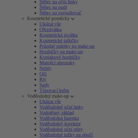
Štětec na oční linky
Štětec na pudr
Štětec na rozjasňovač
Kosmetické pomůcky
Ukázat vše
Ořezávátka
Kosmetická zrcátka
Kosmetické taštičky
Prázdné paletky na make-up
Houbičky na make-up
Konjakové houbičky
Matující ubrousky
Nehty
Oči
Rty
Sady
Tónovací krém
Voděodolný make-up
Ukázat vše
Voděodolné oční linky
Vodotěsný základ
Voděodolná řasenka
Voděodolný korektor
Voděodolné oční stíny
Voděodolné tužky na obočí