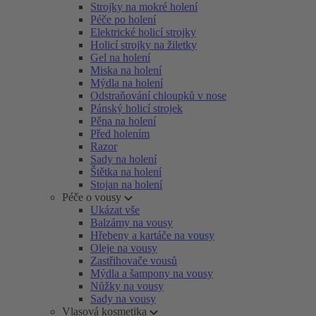
Strojky na mokré holení
Péče po holení
Elektrické holicí strojky
Holicí strojky na žiletky
Gel na holení
Miska na holení
Mýdla na holení
Odstraňování chloupků v nose
Pánský holicí strojek
Pěna na holení
Před holením
Razor
Sady na holení
Štětka na holení
Stojan na holení
Péče o vousy
Ukázat vše
Balzámy na vousy
Hřebeny a kartáče na vousy
Oleje na vousy
Zastřihovače vousů
Mýdla a šampony na vousy
Nůžky na vousy
Sady na vousy
Vlasová kosmetika