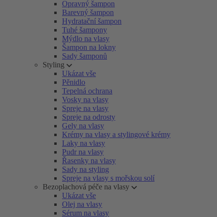
Opravný šampon
Barevný šampon
Hydratační šampon
Tuhé šampony
Mýdlo na vlasy
Šampon na lokny
Sady šamponů
Styling
Ukázat vše
Pěnidlo
Tepelná ochrana
Vosky na vlasy
Spreje na vlasy
Spreje na odrosty
Gely na vlasy
Krémy na vlasy a stylingové krémy
Laky na vlasy
Pudr na vlasy
Řasenky na vlasy
Sady na styling
Spreje na vlasy s mořskou solí
Bezoplachová péče na vlasy
Ukázat vše
Olej na vlasy
Sérum na vlasy