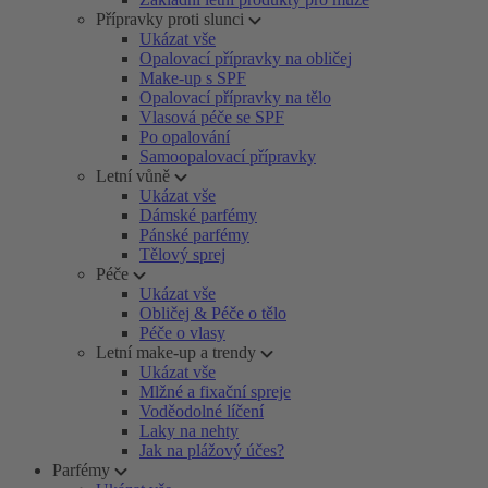
Přípravky proti slunci
Ukázat vše
Opalovací přípravky na obličej
Make-up s SPF
Opalovací přípravky na tělo
Vlasová péče se SPF
Po opalování
Samoopalovací přípravky
Letní vůně
Ukázat vše
Dámské parfémy
Pánské parfémy
Tělový sprej
Péče
Ukázat vše
Obličej & Péče o tělo
Péče o vlasy
Letní make-up a trendy
Ukázat vše
Mlžné a fixační spreje
Voděodolné líčení
Laky na nehty
Jak na plážový účes?
Parfémy