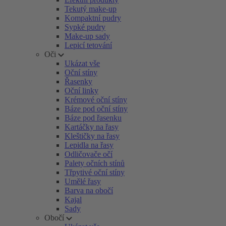
Tekutý make-up
Kompaktní pudry
Sypké pudry
Make-up sady
Lepicí tetování
Oči
Ukázat vše
Oční stíny
Řasenky
Oční linky
Krémové oční stíny
Báze pod oční stíny
Báze pod řasenku
Kartáčky na řasy
Kleštičky na řasy
Lepidla na řasy
Odličovače očí
Palety očních stínů
Třpytivé oční stíny
Umělé řasy
Barva na obočí
Kajal
Sady
Obočí