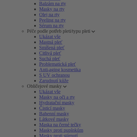
Balzám na rty
Masky na rty
Olej na rty
Peeling na rty
Sérum na rty
Péče podle potřeb pleti/typu pleti
Ukázat vše
Mastná pleť
Smíšená pleť
Citlivá pleť
Suchá pleť
Problematická pleť
Anti-aging kosmetika
S UV ochranou
Zarudnutí kůže
Obličejové masky
Ukázat vše
Masky na oči a rty
Hydratační masky
Čisticí masky
Bahenní masky
Látkové masky
Maska na černé tečky
Masky proti pupínkům
Masky proti stárnutí