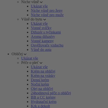
Niche vůně
Ukázat vše
Niche vůně pro ženy
Niche vůně pro muže
Vůně do bytu
Ukázat vše
Vonné svíčky
Difuzér s tyčinkami
Aroma difuzéry
Vonné kameny
Osvěžovače vzduchu
Vůně do auta
Obličej
Ukázat vše
Péče o pleť
Ukázat vše
Krém na obličej
Krém na vrásky
Denní krém
Noční krém
Olej na obličej
24hodinová péče o obličej
BB a CC krémy
Hydratační krém
Krk a dekolt