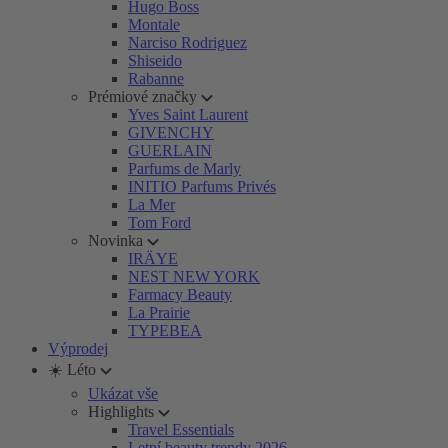
Hugo Boss
Montale
Narciso Rodriguez
Shiseido
Rabanne
Prémiové značky
Yves Saint Laurent
GIVENCHY
GUERLAIN
Parfums de Marly
INITIO Parfums Privés
La Mer
Tom Ford
Novinka
IRÄYE
NEST NEW YORK
Farmacy Beauty
La Prairie
TYPEBEA
Výprodej
☀️ Léto
Ukázat vše
Highlights
Travel Essentials
Letní beauty trendy 2026