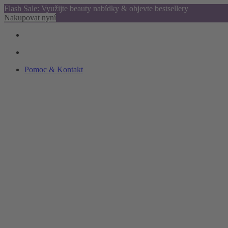
Flash Sale: Využijte beauty nabídky & objevte bestsellery
Nakupovat nyní
Pomoc & Kontakt