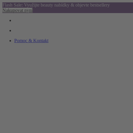
Flash Sale: Využijte beauty nabídky & objevte bestsellery
Nakupovat nyní
Pomoc & Kontakt