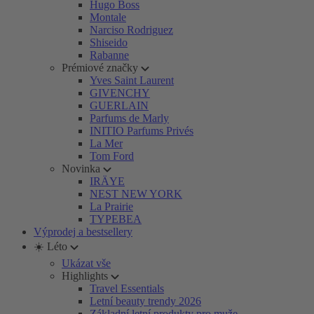
Hugo Boss
Montale
Narciso Rodriguez
Shiseido
Rabanne
Prémiové značky
Yves Saint Laurent
GIVENCHY
GUERLAIN
Parfums de Marly
INITIO Parfums Privés
La Mer
Tom Ford
Novinka
IRÄYE
NEST NEW YORK
La Prairie
TYPEBEA
Výprodej a bestsellery
☀️ Léto
Ukázat vše
Highlights
Travel Essentials
Letní beauty trendy 2026
Základní letní produkty pro muže