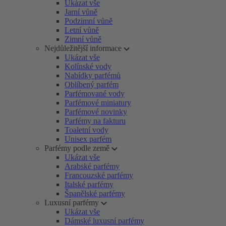
Ukázat vše
Jarní vůně
Podzimní vůně
Letní vůně
Zimní vůně
Nejdůležitější informace
Ukázat vše
Kolínské vody
Nabídky parfémů
Oblíbený parfém
Parfémované vody
Parfémové miniatury
Parfémové novinky
Parfémy na fakturu
Toaletní vody
Unisex parfém
Parfémy podle země
Ukázat vše
Arabské parfémy
Francouzské parfémy
Italské parfémy
Španělské parfémy
Luxusní parfémy
Ukázat vše
Dámské luxusní parfémy