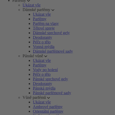
Parfémy
Ukázat vše
Dámské parfémy
Ukázat vše
Parfémy
Parfém na vlasy
Tělové spreje
Dámské sprchové gely
Deodoranty
Péče o tělo
Vonná mýdla
Dámské parfémové sady
Pánské vůně
Ukázat vše
Parfémy
Vody po holení
Péče o tělo
Pánské sprchové gely
Deodoranty
Pánská mýdla
Pánské parfémové sady
Vůně parfémů
Ukázat vše
Ambrové parfémy
Orientální parfémy