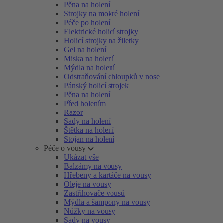
Pěna na holení
Strojky na mokré holení
Péče po holení
Elektrické holicí strojky
Holicí strojky na žiletky
Gel na holení
Miska na holení
Mýdla na holení
Odstraňování chloupků v nose
Pánský holicí strojek
Pěna na holení
Před holením
Razor
Sady na holení
Štětka na holení
Stojan na holení
Péče o vousy
Ukázat vše
Balzámy na vousy
Hřebeny a kartáče na vousy
Oleje na vousy
Zastřihovače vousů
Mýdla a šampony na vousy
Nůžky na vousy
Sady na vousy