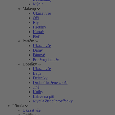
Mýdla
Makeup
Ukázat vše
Oči
Rty
Hřebíky
Kartáč
Pleť
Parfém
Ukázat vše
Dámy
Pánové
Pro ženy i muže
Doplňky
Ukázat vše
Bags
Deštníky
Drobné kožené zboží
Jiné
Knihy
Láhve na pití
Mycí a čisticí prostředky
Příroda
Ukázat vše
Obličej