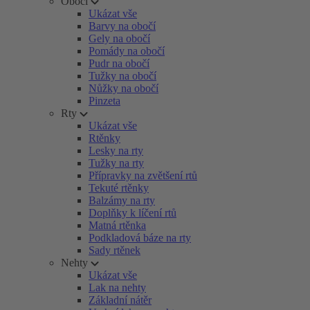
Obočí
Ukázat vše
Barvy na obočí
Gely na obočí
Pomády na obočí
Pudr na obočí
Tužky na obočí
Nůžky na obočí
Pinzeta
Rty
Ukázat vše
Rtěnky
Lesky na rty
Tužky na rty
Přípravky na zvětšení rtů
Tekuté rtěnky
Balzámy na rty
Doplňky k líčení rtů
Matná rtěnka
Podkladová báze na rty
Sady rtěnek
Nehty
Ukázat vše
Lak na nehty
Základní nátěr