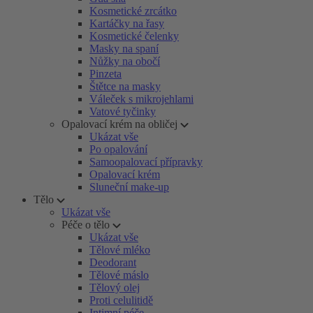
Kosmetické zrcátko
Kartáčky na řasy
Kosmetické čelenky
Masky na spaní
Nůžky na obočí
Pinzeta
Štětce na masky
Váleček s mikrojehlami
Vatové tyčinky
Opalovací krém na obličej
Ukázat vše
Po opalování
Samoopalovací přípravky
Opalovací krém
Sluneční make-up
Tělo
Ukázat vše
Péče o tělo
Ukázat vše
Tělové mléko
Deodorant
Tělové máslo
Tělový olej
Proti celulitidě
Intimní péče