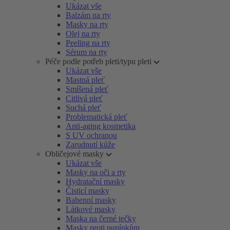
Ukázat vše
Balzám na rty
Masky na rty
Olej na rty
Peeling na rty
Sérum na rty
Péče podle potřeb pleti/typu pleti
Ukázat vše
Mastná pleť
Smíšená pleť
Citlivá pleť
Suchá pleť
Problematická pleť
Anti-aging kosmetika
S UV ochranou
Zarudnutí kůže
Obličejové masky
Ukázat vše
Masky na oči a rty
Hydratační masky
Čisticí masky
Bahenní masky
Látkové masky
Maska na černé tečky
Masky proti pupínkům