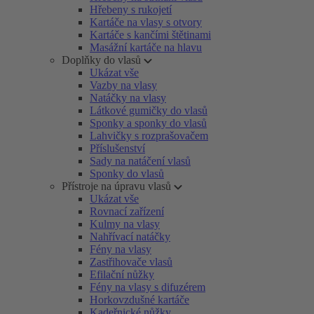
Hřebeny s rukojetí
Kartáče na vlasy s otvory
Kartáče s kančími štětinami
Masážní kartáče na hlavu
Doplňky do vlasů
Ukázat vše
Vazby na vlasy
Natáčky na vlasy
Látkové gumičky do vlasů
Sponky a sponky do vlasů
Lahvičky s rozprašovačem
Příslušenství
Sady na natáčení vlasů
Sponky do vlasů
Přístroje na úpravu vlasů
Ukázat vše
Rovnací zařízení
Kulmy na vlasy
Nahřívací natáčky
Fény na vlasy
Zastřihovače vlasů
Efilační nůžky
Fény na vlasy s difuzérem
Horkovzdušné kartáče
Kadeřnické nůžky