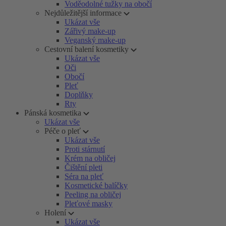
Voděodolné tužky na obočí
Nejdůležitější informace
Ukázat vše
Zářivý make-up
Veganský make-up
Cestovní balení kosmetiky
Ukázat vše
Oči
Obočí
Pleť
Doplňky
Rty
Pánská kosmetika
Ukázat vše
Péče o pleť
Ukázat vše
Proti stárnutí
Krém na obličej
Čištění pleti
Séra na pleť
Kosmetické balíčky
Peeling na obličej
Pleťové masky
Holení
Ukázat vše