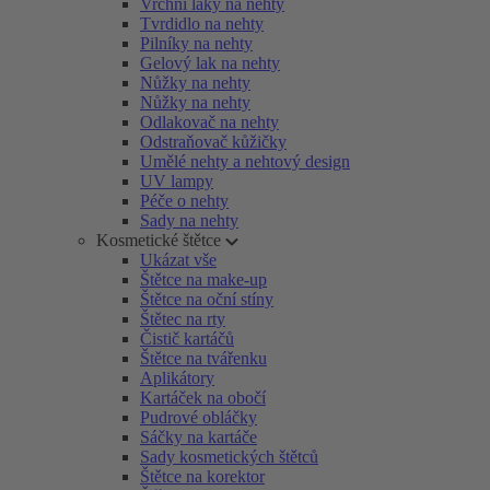
Vrchní laky na nehty
Tvrdidlo na nehty
Pilníky na nehty
Gelový lak na nehty
Nůžky na nehty
Nůžky na nehty
Odlakovač na nehty
Odstraňovač kůžičky
Umělé nehty a nehtový design
UV lampy
Péče o nehty
Sady na nehty
Kosmetické štětce
Ukázat vše
Štětce na make-up
Štětce na oční stíny
Štětec na rty
Čistič kartáčů
Štětce na tvářenku
Aplikátory
Kartáček na obočí
Pudrové obláčky
Sáčky na kartáče
Sady kosmetických štětců
Štětce na korektor