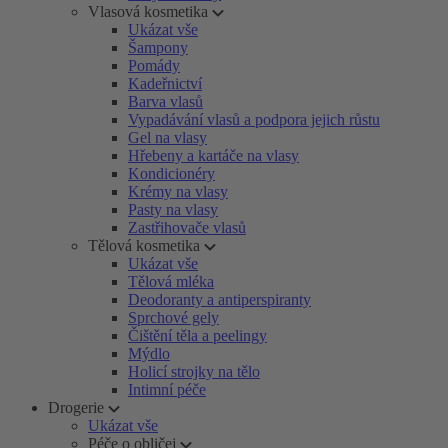
Vlasová kosmetika
Ukázat vše
Šampony
Pomády
Kadeřnictví
Barva vlasů
Vypadávání vlasů a podpora jejich růstu
Gel na vlasy
Hřebeny a kartáče na vlasy
Kondicionéry
Krémy na vlasy
Pasty na vlasy
Zastřihovače vlasů
Tělová kosmetika
Ukázat vše
Tělová mléka
Deodoranty a antiperspiranty
Sprchové gely
Čištění těla a peelingy
Mýdlo
Holicí strojky na tělo
Intimní péče
Drogerie
Ukázat vše
Péče o obličej