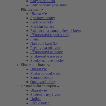
Sady péče o tělo
Sady ochrany proti slunci
Příslušenství
Ukázat vše
Sprchové houby
Kartáče na tělo
Masážní kartáče
Rukavice na samoopalovací krém
Příslušenství k péči o nohy
Flanel
Náhradní kartáčky
Peelingová rukavice
Příslušenství na nehty
Příslušenství pro péči
Šperky na ruce a nohy
Slunce a ochrana
Ukázat vše
Mléka po opalování
Samoopalovací
Opalovací krémy
Odstraňování chloupků
Ukázat vše
Studený a teplý vosk
Holítka
Péče o holení