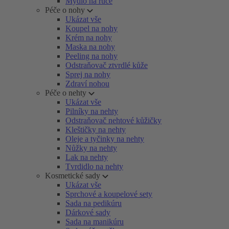
Mýdlo na ruce
Péče o nohy
Ukázat vše
Koupel na nohy
Krém na nohy
Maska na nohy
Peeling na nohy
Odstraňovač ztvrdlé kůže
Sprej na nohy
Zdraví nohou
Péče o nehty
Ukázat vše
Pilníky na nehty
Odstraňovač nehtové kůžičky
Kleštičky na nehty
Oleje a tyčinky na nehty
Nůžky na nehty
Lak na nehty
Tvrdidlo na nehty
Kosmetické sady
Ukázat vše
Sprchové a koupelové sety
Sada na pedikúru
Dárkové sady
Sada na manikúru