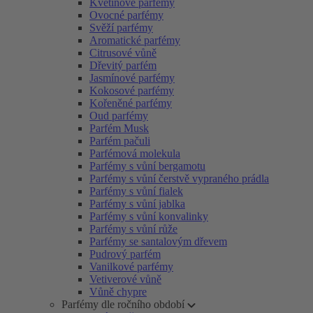
Květinové parfémy
Ovocné parfémy
Svěží parfémy
Aromatické parfémy
Citrusové vůně
Dřevitý parfém
Jasmínové parfémy
Kokosové parfémy
Kořeněné parfémy
Oud parfémy
Parfém Musk
Parfém pačuli
Parfémová molekula
Parfémy s vůní bergamotu
Parfémy s vůní čerstvě vypraného prádla
Parfémy s vůní fialek
Parfémy s vůní jablka
Parfémy s vůní konvalinky
Parfémy s vůní růže
Parfémy se santalovým dřevem
Pudrový parfém
Vanilkové parfémy
Vetiverové vůně
Vůně chypre
Parfémy dle ročního období