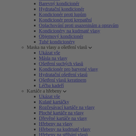
Barevný kondicionér
Hydratační kondicionér
Kondicionér proti lupům
Kondicionér proti krepatění
Oplachování proti usazeninám a opravám
Kondicionéry na kudrnaté vlasy
Objemový kondicionér
Tuhé kondicionéry
Maska na vlasy a ošetření vlasů
Ukázat vše
Másla na vlasy
Ošetření suchých vlasů
Kondicionér pro barvené vlasy
Hydratační ošetření vlasů
Ošetření vlasů keratinem
Léčba kadeří
Kartáče a hřebeny
Ukázat vše
Kulaté kartáčky
Rozčesávací kartáče na vlasy
Ploché kartáče na vlasy
Dřevěné kartáče na vlasy
Hřebeny na vlasy
Hřebeny na kudrnaté vlasy
Hřebeny na stříhání vlasů