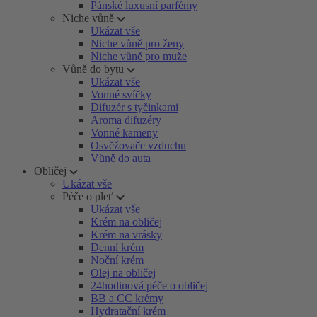
Pánské luxusní parfémy
Niche vůně
Ukázat vše
Niche vůně pro ženy
Niche vůně pro muže
Vůně do bytu
Ukázat vše
Vonné svíčky
Difuzér s tyčinkami
Aroma difuzéry
Vonné kameny
Osvěžovače vzduchu
Vůně do auta
Obličej
Ukázat vše
Péče o pleť
Ukázat vše
Krém na obličej
Krém na vrásky
Denní krém
Noční krém
Olej na obličej
24hodinová péče o obličej
BB a CC krémy
Hydratační krém