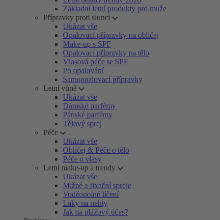
Základní letní produkty pro muže
Přípravky proti slunci
Ukázat vše
Opalovací přípravky na obličej
Make-up s SPF
Opalovací přípravky na tělo
Vlasová péče se SPF
Po opalování
Samoopalovací přípravky
Letní vůně
Ukázat vše
Dámské parfémy
Pánské parfémy
Tělový sprej
Péče
Ukázat vše
Obličej & Péče o tělo
Péče o vlasy
Letní make-up a trendy
Ukázat vše
Mlžné a fixační spreje
Voděodolné líčení
Laky na nehty
Jak na plážový účes?