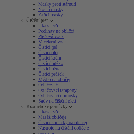
Masky proti stárnutí
Noční masky
Zářící masky
Čištění pleti
Ukázat vše
Peelingy na obličej
Pleťová voda
Micelární voda
Čisticí gel
Čisticí olej
Čisticí krém
Čistící mléko
Čisticí pěna
Čisticí prášek
Mýdlo na obličej
Odličovač
Odličovací tampony
Odličovací ubrousky
Sady na čištění pleti
Kosmetické pomůcky
Ukázat vše
Masáž obličeje
Čisticí kartáčky na obličej
Nástroje na čištění obličeje
Gua sha