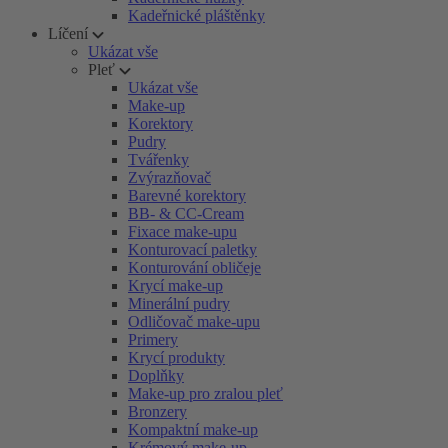
Kadeřnické pláštěnky
Líčení
Ukázat vše
Pleť
Ukázat vše
Make-up
Korektory
Pudry
Tvářenky
Zvýrazňovač
Barevné korektory
BB- & CC-Cream
Fixace make-upu
Konturovací paletky
Konturování obličeje
Krycí make-up
Minerální pudry
Odličovač make-upu
Primery
Krycí produkty
Doplňky
Make-up pro zralou pleť
Bronzery
Kompaktní make-up
Krémový make-up