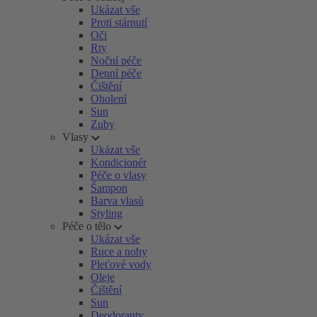
Ukázat vše
Proti stárnutí
Oči
Rty
Noční péče
Denní péče
Čištění
Oholení
Sun
Zuby
Vlasy
Ukázat vše
Kondicionér
Péče o vlasy
Šampon
Barva vlasů
Styling
Péče o tělo
Ukázat vše
Ruce a nohy
Pleťové vody
Oleje
Čištění
Sun
Deodoranty