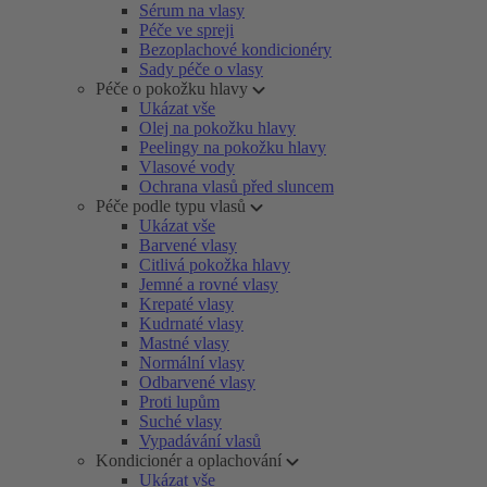
Sérum na vlasy
Péče ve spreji
Bezoplachové kondicionéry
Sady péče o vlasy
Péče o pokožku hlavy
Ukázat vše
Olej na pokožku hlavy
Peelingy na pokožku hlavy
Vlasové vody
Ochrana vlasů před sluncem
Péče podle typu vlasů
Ukázat vše
Barvené vlasy
Citlivá pokožka hlavy
Jemné a rovné vlasy
Krepaté vlasy
Kudrnaté vlasy
Mastné vlasy
Normální vlasy
Odbarvené vlasy
Proti lupům
Suché vlasy
Vypadávání vlasů
Kondicionér a oplachování
Ukázat vše