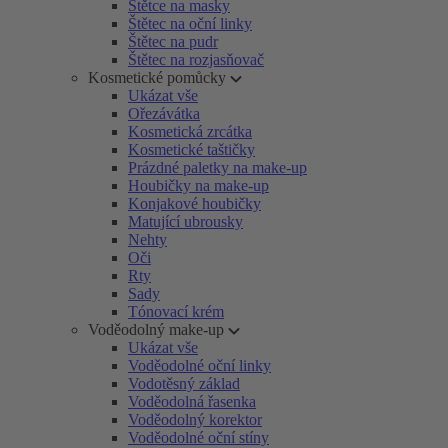
Štětce na masky
Štětec na oční linky
Štětec na pudr
Štětec na rozjasňovač
Kosmetické pomůcky
Ukázat vše
Ořezávátka
Kosmetická zrcátka
Kosmetické taštičky
Prázdné paletky na make-up
Houbičky na make-up
Konjakové houbičky
Matující ubrousky
Nehty
Oči
Rty
Sady
Tónovací krém
Voděodolný make-up
Ukázat vše
Voděodolné oční linky
Vodotěsný základ
Voděodolná řasenka
Voděodolný korektor
Voděodolné oční stíny