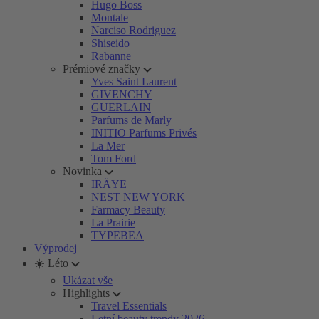
Hugo Boss
Montale
Narciso Rodriguez
Shiseido
Rabanne
Prémiové značky
Yves Saint Laurent
GIVENCHY
GUERLAIN
Parfums de Marly
INITIO Parfums Privés
La Mer
Tom Ford
Novinka
IRÄYE
NEST NEW YORK
Farmacy Beauty
La Prairie
TYPEBEA
Výprodej
☀️ Léto
Ukázat vše
Highlights
Travel Essentials
Letní beauty trendy 2026