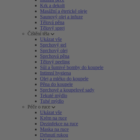
Krk a dekolt
Masážní a éterické oleje
Saunový olej a infuze
Tělová pěna
Tělový sprej
Čištění těla
Ukázat vše
Sprchový gel
Sprchový olej
Sprchová pěna
Tělový peeling
Sůl a šumivé bomby do koupele
Intimní hygiena
Olej a mléko do koupele
Pěna do koupele
Sprchové a koupelové sady
Tekuté mýdlo
Tuhé mýdlo
Péče o ruce
Ukázat vše
Krém na ruce
Dezinfekce na ruce
Maska na ruce
Drhnutí rukou