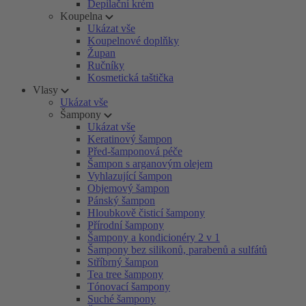
Depilační krém
Koupelna
Ukázat vše
Koupelnové doplňky
Župan
Ručníky
Kosmetická taštička
Vlasy
Ukázat vše
Šampony
Ukázat vše
Keratinový šampon
Před-šamponová péče
Šampon s arganovým olejem
Vyhlazující šampon
Objemový šampon
Pánský šampon
Hloubkově čisticí šampony
Přírodní šampony
Šampony a kondicionéry 2 v 1
Šampony bez silikonů, parabenů a sulfátů
Stříbrný šampon
Tea tree šampony
Tónovací šampony
Suché šampony