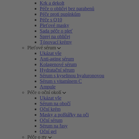
Krk a dekolt
Péče o obličej bez parabenů
Péče proti pupínkům
Péče s Q10
Pleťové masky
Sada péče o pleť
Sprej na obličej
Tónovací krémy
Pleťové sérum
Ukázat vše
Anti-aging sérum
Kolagenové sérum
Hydratační sérum
Sérum s kyselinou hyaluronovou
Sérum s vitamínem C
Ampule
Péče o oční okolí
Ukázat vše
Sérum na obočí
Oční krém
Masky a polštářky na oči
Oční sérum
Sérum na řasy
Oční gel
Péče o rty