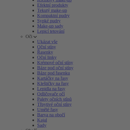
Efektní produkty
Tekutý make-up
Kompaktní pudry
Sypké pudry
Make-up sady
Lepicí tetování
Oči
Ukázat vše
Oční stíny
Řasenky
Oční linky
Krémové oční stíny
Báze pod oční stíny
Báze pod řasenku
Kartáčky na řasy
Kleštičky na řasy
Lepidla na řasy
Odličovače očí
Palety očních stínů
Třpytivé oční stíny
Umělé řasy
Barva na obočí
Kajal
Sady