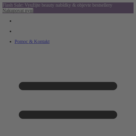
Flash Sale: Využijte beauty nabídky & objevte bestsellery
Nakupovat nyní
Pomoc & Kontakt