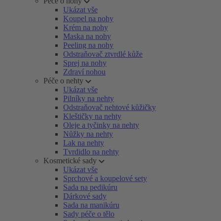
Péče o nohy
Ukázat vše
Koupel na nohy
Krém na nohy
Maska na nohy
Peeling na nohy
Odstraňovač ztvrdlé kůže
Sprej na nohy
Zdraví nohou
Péče o nehty
Ukázat vše
Pilníky na nehty
Odstraňovač nehtové kůžičky
Kleštičky na nehty
Oleje a tyčinky na nehty
Nůžky na nehty
Lak na nehty
Tvrdidlo na nehty
Kosmetické sady
Ukázat vše
Sprchové a koupelové sety
Sada na pedikúru
Dárkové sady
Sada na manikúru
Sady péče o tělo