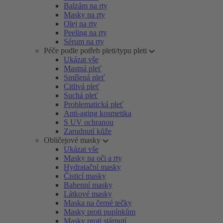
Balzám na rty
Masky na rty
Olej na rty
Peeling na rty
Sérum na rty
Péče podle potřeb pleti/typu pleti
Ukázat vše
Mastná pleť
Smíšená pleť
Citlivá pleť
Suchá pleť
Problematická pleť
Anti-aging kosmetika
S UV ochranou
Zarudnutí kůže
Obličejové masky
Ukázat vše
Masky na oči a rty
Hydratační masky
Čisticí masky
Bahenní masky
Látkové masky
Maska na černé tečky
Masky proti pupínkům
Masky proti stárnutí