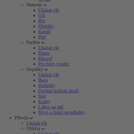
Makeup
Ukázat vše
Oči
Rty
Hřebíky
Kartáč
Pleť
Parfém
Ukázat vše
Dámy
Pánové
Pro ženy i muže
Doplňky
Ukázat vše
Bags
Deštníky
Drobné kožené zboží
Jiné
Knihy
Láhve na pití
Mycí a čisticí prostředky
Příroda
Ukázat vše
Obličej
Ukázat vše