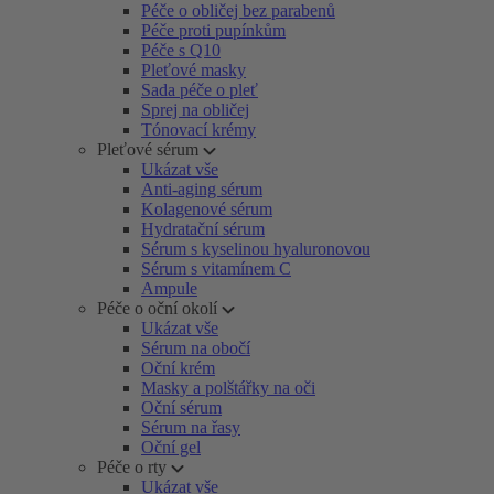
Péče o obličej bez parabenů
Péče proti pupínkům
Péče s Q10
Pleťové masky
Sada péče o pleť
Sprej na obličej
Tónovací krémy
Pleťové sérum
Ukázat vše
Anti-aging sérum
Kolagenové sérum
Hydratační sérum
Sérum s kyselinou hyaluronovou
Sérum s vitamínem C
Ampule
Péče o oční okolí
Ukázat vše
Sérum na obočí
Oční krém
Masky a polštářky na oči
Oční sérum
Sérum na řasy
Oční gel
Péče o rty
Ukázat vše