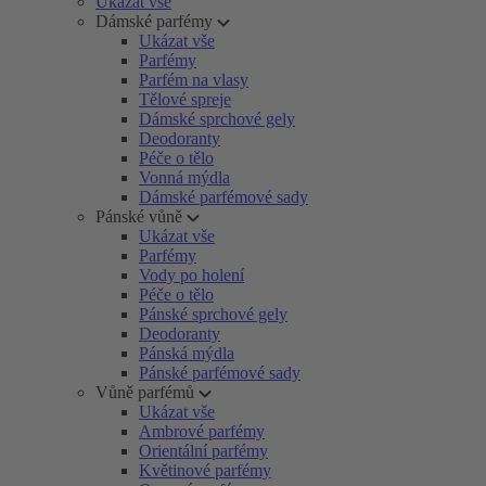
Ukázat vše
Dámské parfémy
Ukázat vše
Parfémy
Parfém na vlasy
Tělové spreje
Dámské sprchové gely
Deodoranty
Péče o tělo
Vonná mýdla
Dámské parfémové sady
Pánské vůně
Ukázat vše
Parfémy
Vody po holení
Péče o tělo
Pánské sprchové gely
Deodoranty
Pánská mýdla
Pánské parfémové sady
Vůně parfémů
Ukázat vše
Ambrové parfémy
Orientální parfémy
Květinové parfémy