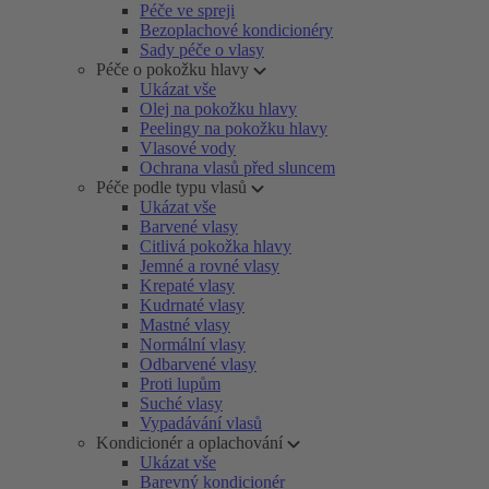
Péče ve spreji
Bezoplachové kondicionéry
Sady péče o vlasy
Péče o pokožku hlavy
Ukázat vše
Olej na pokožku hlavy
Peelingy na pokožku hlavy
Vlasové vody
Ochrana vlasů před sluncem
Péče podle typu vlasů
Ukázat vše
Barvené vlasy
Citlivá pokožka hlavy
Jemné a rovné vlasy
Krepaté vlasy
Kudrnaté vlasy
Mastné vlasy
Normální vlasy
Odbarvené vlasy
Proti lupům
Suché vlasy
Vypadávání vlasů
Kondicionér a oplachování
Ukázat vše
Barevný kondicionér