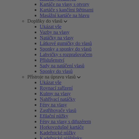
Kartáče na vlasy s otvory
Kartáče s kančími štětinami
Masážní kartáče na hlavu
Doplňky do vlasů
Ukázat vše
Vazby na vlasy
Natáčky na vlasy
Látkové gumičky do vlasů
Sponky a sponky do vlasů
Lahvičky s rozprašovačem
Příslušenství
Sady na natáčení vlasů
Sponky do vlasů
Přístroje na úpravu vlasů
Ukázat vše
Rovnací zařízení
Kulmy na vlasy
Nahřívací natáčky
Fény na vlasy
Zastřihovače vlasů
Efilační nůžky
Fény na vlasy s difuzérem
Horkovzdušné kartáče
Kadeřnické nůžky
Kadeřnické pláštěnky