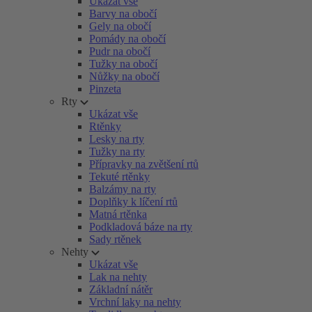
Ukázat vše
Barvy na obočí
Gely na obočí
Pomády na obočí
Pudr na obočí
Tužky na obočí
Nůžky na obočí
Pinzeta
Rty
Ukázat vše
Rtěnky
Lesky na rty
Tužky na rty
Přípravky na zvětšení rtů
Tekuté rtěnky
Balzámy na rty
Doplňky k líčení rtů
Matná rtěnka
Podkladová báze na rty
Sady rtěnek
Nehty
Ukázat vše
Lak na nehty
Základní nátěr
Vrchní laky na nehty