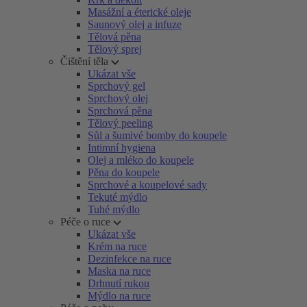
Masážní a éterické oleje
Saunový olej a infuze
Tělová pěna
Tělový sprej
Čištění těla
Ukázat vše
Sprchový gel
Sprchový olej
Sprchová pěna
Tělový peeling
Sůl a šumivé bomby do koupele
Intimní hygiena
Olej a mléko do koupele
Pěna do koupele
Sprchové a koupelové sady
Tekuté mýdlo
Tuhé mýdlo
Péče o ruce
Ukázat vše
Krém na ruce
Dezinfekce na ruce
Maska na ruce
Drhnutí rukou
Mýdlo na ruce