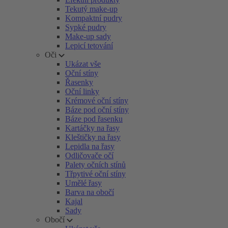
Tekutý make-up
Kompaktní pudry
Sypké pudry
Make-up sady
Lepicí tetování
Oči
Ukázat vše
Oční stíny
Řasenky
Oční linky
Krémové oční stíny
Báze pod oční stíny
Báze pod řasenku
Kartáčky na řasy
Kleštičky na řasy
Lepidla na řasy
Odličovače očí
Palety očních stínů
Třpytivé oční stíny
Umělé řasy
Barva na obočí
Kajal
Sady
Obočí