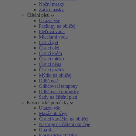
Noční masky
Zářící masky
Čištění pleti
Ukázat vše
Peelingy na obličej
Pleťová voda
Micelární voda
Čisticí gel
Čisticí olej
Čisticí krém
Čistící mléko
Čisticí pěna
Čisticí prášek
Mýdlo na obličej
Odličovač
Odličovací tampony
Odličovací ubrousky
Sady na čištění pleti
Kosmetické pomůcky
Ukázat vše
Masáž obličeje
Čisticí kartáčky na obličej
Nástroje na čištění obličeje
Gua sha
Kosmetické zrcátko