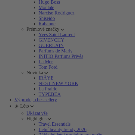
Hugo Boss
Montale
Narciso Rodriguez
Shiseido
Rabanne
Prémiové značky
Yves Saint Laurent
GIVENCHY
GUERLAIN
Parfums de Marly
INITIO Parfums Privés
La Mer
Tom Ford
Novinka
IRÄYE
NEST NEW YORK
La Prairie
TYPEBEA
Výprodej a bestsellery
☀️ Léto
Ukázat vše
Highlights
Travel Essentials
Letní beauty trendy 2026
Základní letní produkty pro muže