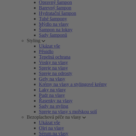
Opravný šampon
Barevný šampon
Hydratační šampon
Tuhé šampony
Mýdlo na vlasy
Šampon na lokny
Sady šamponů
Styling
Ukázat vše
Pěnidlo
Tepelná ochrana
Vosky na vlasy
Spreje na vlasy
Spreje na odrosty
Gely na vlasy
Krémy na vlasy a stylingové krémy
Laky na vlasy
Pudr na vlasy
Řasenky na vlasy
Sady na styling
Spreje na vlasy s mořskou solí
Bezoplachová péče na vlasy
Ukázat vše
Olej na vlasy
Sérum na vlasy