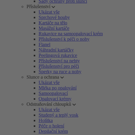
Sady ochrany proti slunci
Příslušenství
Ukázat vše
Sprchové houby
Kartáče na tělo
Masážní kartáče
Rukavice na samoopalovací krém
Příslušenství k péči o nohy
Flanel
Náhradní kartáčky
Peelingová rukavice
Příslušenství na nehty
Příslušenství pro péči
Šperky na ruce a nohy
Slunce a ochrana
Ukázat vše
Mléka po opalování
Samoopalovací
Opalovací krémy
Odstraňování chloupků
Ukázat vše
Studený a teplý vosk
Holítka
Péče o holení
Depilační krém