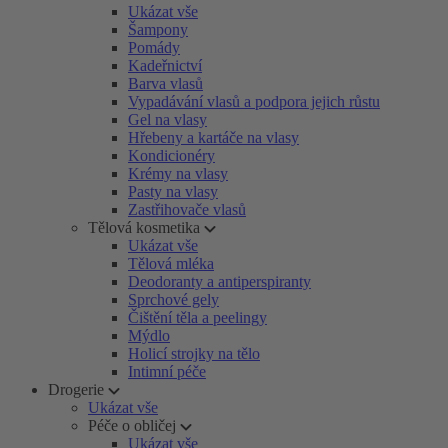
Ukázat vše
Šampony
Pomády
Kadeřnictví
Barva vlasů
Vypadávání vlasů a podpora jejich růstu
Gel na vlasy
Hřebeny a kartáče na vlasy
Kondicionéry
Krémy na vlasy
Pasty na vlasy
Zastřihovače vlasů
Tělová kosmetika
Ukázat vše
Tělová mléka
Deodoranty a antiperspiranty
Sprchové gely
Čištění těla a peelingy
Mýdlo
Holicí strojky na tělo
Intimní péče
Drogerie
Ukázat vše
Péče o obličej
Ukázat vše