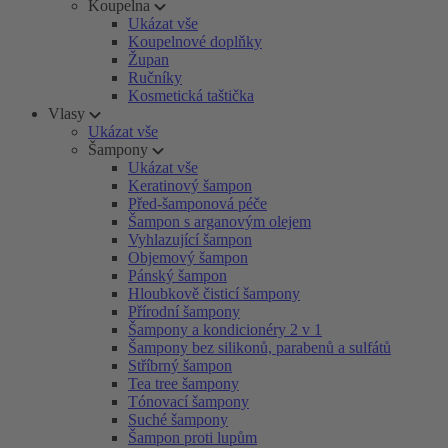
Koupelna
Ukázat vše
Koupelnové doplňky
Župan
Ručníky
Kosmetická taštička
Vlasy
Ukázat vše
Šampony
Ukázat vše
Keratinový šampon
Před-šamponová péče
Šampon s arganovým olejem
Vyhlazující šampon
Objemový šampon
Pánský šampon
Hloubkově čisticí šampony
Přírodní šampony
Šampony a kondicionéry 2 v 1
Šampony bez silikonů, parabenů a sulfátů
Stříbrný šampon
Tea tree šampony
Tónovací šampony
Suché šampony
Šampon proti lupům