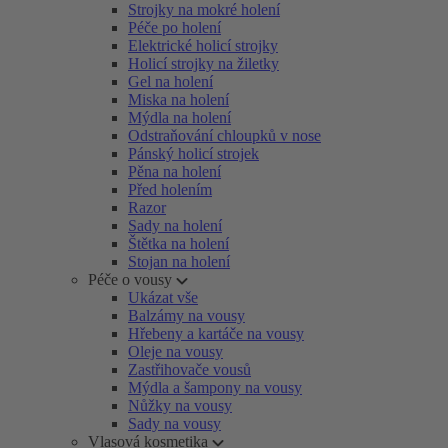
Strojky na mokré holení
Péče po holení
Elektrické holicí strojky
Holicí strojky na žiletky
Gel na holení
Miska na holení
Mýdla na holení
Odstraňování chloupků v nose
Pánský holicí strojek
Pěna na holení
Před holením
Razor
Sady na holení
Štětka na holení
Stojan na holení
Péče o vousy
Ukázat vše
Balzámy na vousy
Hřebeny a kartáče na vousy
Oleje na vousy
Zastřihovače vousů
Mýdla a šampony na vousy
Nůžky na vousy
Sady na vousy
Vlasová kosmetika