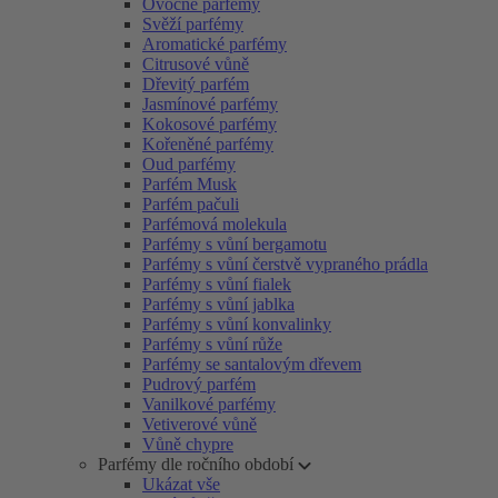
Ovocné parfémy
Svěží parfémy
Aromatické parfémy
Citrusové vůně
Dřevitý parfém
Jasmínové parfémy
Kokosové parfémy
Kořeněné parfémy
Oud parfémy
Parfém Musk
Parfém pačuli
Parfémová molekula
Parfémy s vůní bergamotu
Parfémy s vůní čerstvě vypraného prádla
Parfémy s vůní fialek
Parfémy s vůní jablka
Parfémy s vůní konvalinky
Parfémy s vůní růže
Parfémy se santalovým dřevem
Pudrový parfém
Vanilkové parfémy
Vetiverové vůně
Vůně chypre
Parfémy dle ročního období
Ukázat vše