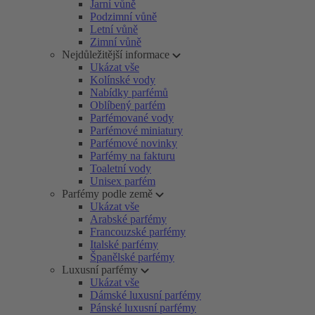
Jarní vůně
Podzimní vůně
Letní vůně
Zimní vůně
Nejdůležitější informace
Ukázat vše
Kolínské vody
Nabídky parfémů
Oblíbený parfém
Parfémované vody
Parfémové miniatury
Parfémové novinky
Parfémy na fakturu
Toaletní vody
Unisex parfém
Parfémy podle země
Ukázat vše
Arabské parfémy
Francouzské parfémy
Italské parfémy
Španělské parfémy
Luxusní parfémy
Ukázat vše
Dámské luxusní parfémy
Pánské luxusní parfémy