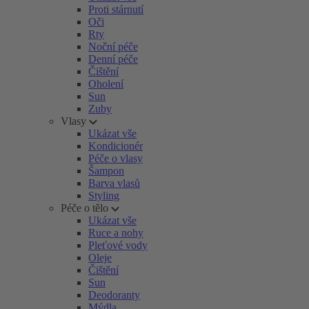
Proti stárnutí
Oči
Rty
Noční péče
Denní péče
Čištění
Oholení
Sun
Zuby
Vlasy
Ukázat vše
Kondicionér
Péče o vlasy
Šampon
Barva vlasů
Styling
Péče o tělo
Ukázat vše
Ruce a nohy
Pleťové vody
Oleje
Čištění
Sun
Deodoranty
Mýdla