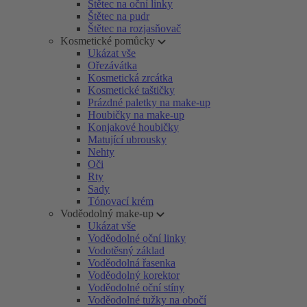
Štětec na oční linky
Štětec na pudr
Štětec na rozjasňovač
Kosmetické pomůcky
Ukázat vše
Ořezávátka
Kosmetická zrcátka
Kosmetické taštičky
Prázdné paletky na make-up
Houbičky na make-up
Konjakové houbičky
Matující ubrousky
Nehty
Oči
Rty
Sady
Tónovací krém
Voděodolný make-up
Ukázat vše
Voděodolné oční linky
Vodotěsný základ
Voděodolná řasenka
Voděodolný korektor
Voděodolné oční stíny
Voděodolné tužky na obočí