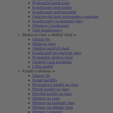
Hydratační kondicionér
Kondicionér proti lupům
Kondicionér proti krepatění
Oplachování proti usazeninám a opravám
Kondicionéry na kudrnaté vlasy
Objemový kondicionér
Tuhé kondicionéry
Maska na vlasy a ošetření vlasů
Ukázat vše
Másla na vlasy
Ošetření suchých vlasů
Kondicionér pro barvené vlasy
Hydratační ošetření vlasů
Ošetření vlasů keratinem
Léčba kadeří
Kartáče a hřebeny
Ukázat vše
Kulaté kartáčky
Rozčesávací kartáče na vlasy
Ploché kartáče na vlasy
Dřevěné kartáče na vlasy
Hřebeny na vlasy
Hřebeny na kudrnaté vlasy
Hřebeny na stříhání vlasů
Hřebeny s rukojetí