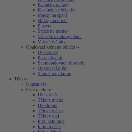
Kartáčky na řasy
Kosmetické čelenky
Masky na spaní
Nůžky na obočí
Pinzeta
Štětce na masky
Váleček s mikrojehlami
Vatové tyčinky
Opalovací krém na obličej
Ukázat vše
Po opalování
Samoopalovací přípravky
Opalovací krém
Sluneční make-up
Tělo
Ukázat vše
Péče o tělo
Ukázat vše
Tělové mléko
Deodorant
Tělové máslo
Tělový olej
Proti celulitidě
Intimní péče
Krk a dekolt