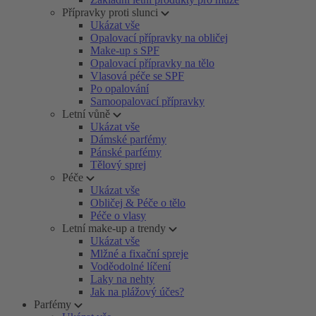
Přípravky proti slunci
Ukázat vše
Opalovací přípravky na obličej
Make-up s SPF
Opalovací přípravky na tělo
Vlasová péče se SPF
Po opalování
Samoopalovací přípravky
Letní vůně
Ukázat vše
Dámské parfémy
Pánské parfémy
Tělový sprej
Péče
Ukázat vše
Obličej & Péče o tělo
Péče o vlasy
Letní make-up a trendy
Ukázat vše
Mlžné a fixační spreje
Voděodolné líčení
Laky na nehty
Jak na plážový účes?
Parfémy