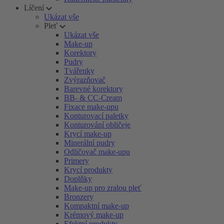
Líčení
Ukázat vše
Pleť
Ukázat vše
Make-up
Korektory
Pudry
Tvářenky
Zvýrazňovač
Barevné korektory
BB- & CC-Cream
Fixace make-upu
Konturovací paletky
Konturování obličeje
Krycí make-up
Minerální pudry
Odličovač make-upu
Primery
Krycí produkty
Doplňky
Make-up pro zralou pleť
Bronzery
Kompaktní make-up
Krémový make-up
Efektní produkty