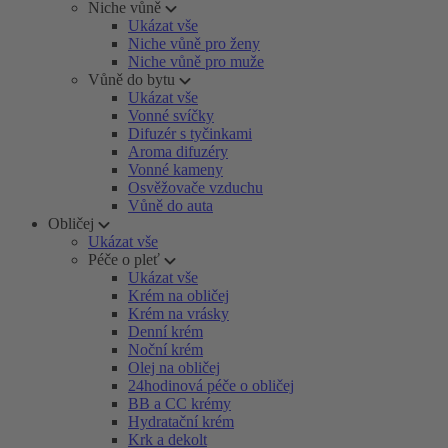
Niche vůně
Ukázat vše
Niche vůně pro ženy
Niche vůně pro muže
Vůně do bytu
Ukázat vše
Vonné svíčky
Difuzér s tyčinkami
Aroma difuzéry
Vonné kameny
Osvěžovače vzduchu
Vůně do auta
Obličej
Ukázat vše
Péče o pleť
Ukázat vše
Krém na obličej
Krém na vrásky
Denní krém
Noční krém
Olej na obličej
24hodinová péče o obličej
BB a CC krémy
Hydratační krém
Krk a dekolt