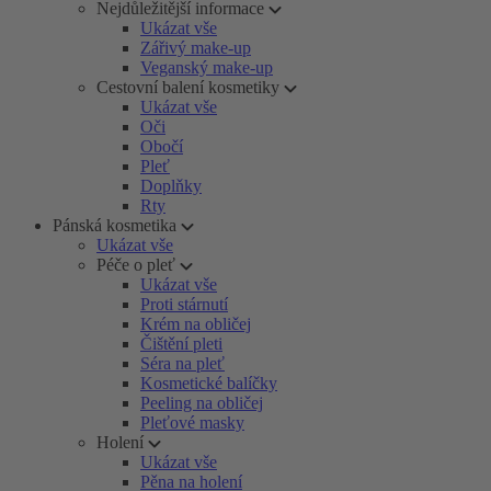
Nejdůležitější informace
Ukázat vše
Zářivý make-up
Veganský make-up
Cestovní balení kosmetiky
Ukázat vše
Oči
Obočí
Pleť
Doplňky
Rty
Pánská kosmetika
Ukázat vše
Péče o pleť
Ukázat vše
Proti stárnutí
Krém na obličej
Čištění pleti
Séra na pleť
Kosmetické balíčky
Peeling na obličej
Pleťové masky
Holení
Ukázat vše
Pěna na holení