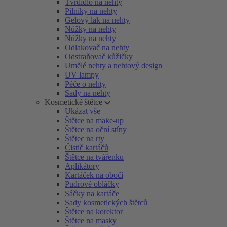
Tvrdidlo na nehty
Pilníky na nehty
Gelový lak na nehty
Nůžky na nehty
Nůžky na nehty
Odlakovač na nehty
Odstraňovač kůžičky
Umělé nehty a nehtový design
UV lampy
Péče o nehty
Sady na nehty
Kosmetické štětce
Ukázat vše
Štětce na make-up
Štětce na oční stíny
Štětec na rty
Čistič kartáčů
Štětce na tvářenku
Aplikátory
Kartáček na obočí
Pudrové obláčky
Sáčky na kartáče
Sady kosmetických štětců
Štětce na korektor
Štětce na masky