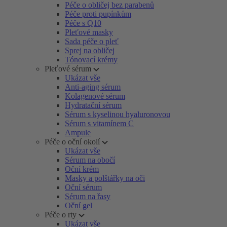
Péče o obličej bez parabenů
Péče proti pupínkům
Péče s Q10
Pleťové masky
Sada péče o pleť
Sprej na obličej
Tónovací krémy
Pleťové sérum
Ukázat vše
Anti-aging sérum
Kolagenové sérum
Hydratační sérum
Sérum s kyselinou hyaluronovou
Sérum s vitamínem C
Ampule
Péče o oční okolí
Ukázat vše
Sérum na obočí
Oční krém
Masky a polštářky na oči
Oční sérum
Sérum na řasy
Oční gel
Péče o rty
Ukázat vše