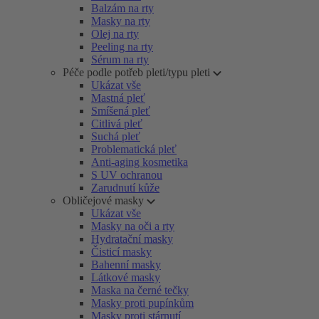
Balzám na rty
Masky na rty
Olej na rty
Peeling na rty
Sérum na rty
Péče podle potřeb pleti/typu pleti
Ukázat vše
Mastná pleť
Smíšená pleť
Citlivá pleť
Suchá pleť
Problematická pleť
Anti-aging kosmetika
S UV ochranou
Zarudnutí kůže
Obličejové masky
Ukázat vše
Masky na oči a rty
Hydratační masky
Čisticí masky
Bahenní masky
Látkové masky
Maska na černé tečky
Masky proti pupínkům
Masky proti stárnutí