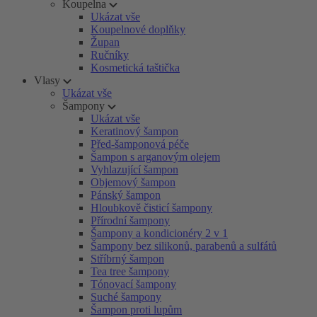
Koupelna
Ukázat vše
Koupelnové doplňky
Župan
Ručníky
Kosmetická taštička
Vlasy
Ukázat vše
Šampony
Ukázat vše
Keratinový šampon
Před-šamponová péče
Šampon s arganovým olejem
Vyhlazující šampon
Objemový šampon
Pánský šampon
Hloubkově čisticí šampony
Přírodní šampony
Šampony a kondicionéry 2 v 1
Šampony bez silikonů, parabenů a sulfátů
Stříbrný šampon
Tea tree šampony
Tónovací šampony
Suché šampony
Šampon proti lupům