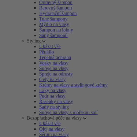
Opravný šampon
Barevný šampon
Hydratační šampon
Tuhé šampony
Mýdlo na vlasy
Šampon na lokny
Sady šamponů
Styling
Ukázat vše
Pěnidlo
Tepelná ochrana
Vosky na vlasy
Spreje na vlasy
Spreje na odrosty
Gely na vlasy
Krémy na vlasy a stylingové krémy
Laky na vlasy
Pudr na vlasy
Řasenky na vlasy
Sady na styling
Spreje na vlasy s mořskou solí
Bezoplachová péče na vlasy
Ukázat vše
Olej na vlasy
Sérum na vlasy