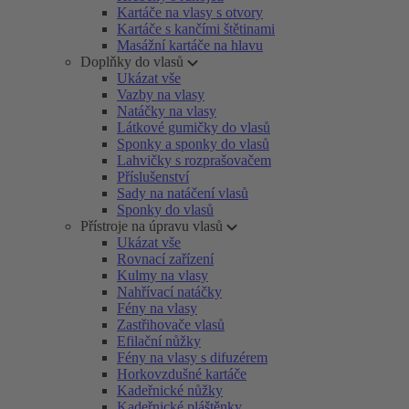
Kartáče na vlasy s otvory
Kartáče s kančími štětinami
Masážní kartáče na hlavu
Doplňky do vlasů
Ukázat vše
Vazby na vlasy
Natáčky na vlasy
Látkové gumičky do vlasů
Sponky a sponky do vlasů
Lahvičky s rozprašovačem
Příslušenství
Sady na natáčení vlasů
Sponky do vlasů
Přístroje na úpravu vlasů
Ukázat vše
Rovnací zařízení
Kulmy na vlasy
Nahřívací natáčky
Fény na vlasy
Zastřihovače vlasů
Efilační nůžky
Fény na vlasy s difuzérem
Horkovzdušné kartáče
Kadeřnické nůžky
Kadeřnické pláštěnky