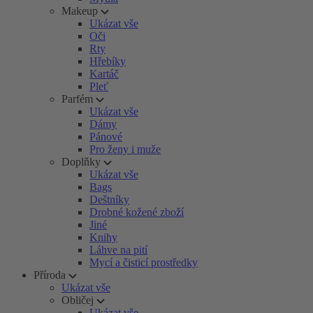
Makeup
Ukázat vše
Oči
Rty
Hřebíky
Kartáč
Pleť
Parfém
Ukázat vše
Dámy
Pánové
Pro ženy i muže
Doplňky
Ukázat vše
Bags
Deštníky
Drobné kožené zboží
Jiné
Knihy
Láhve na pití
Mycí a čisticí prostředky
Příroda
Ukázat vše
Obličej
Ukázat vše