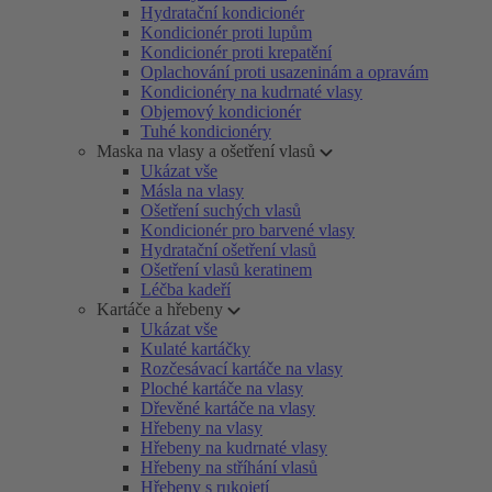
Hydratační kondicionér
Kondicionér proti lupům
Kondicionér proti krepatění
Oplachování proti usazeninám a opravám
Kondicionéry na kudrnaté vlasy
Objemový kondicionér
Tuhé kondicionéry
Maska na vlasy a ošetření vlasů
Ukázat vše
Másla na vlasy
Ošetření suchých vlasů
Kondicionér pro barvené vlasy
Hydratační ošetření vlasů
Ošetření vlasů keratinem
Léčba kadeří
Kartáče a hřebeny
Ukázat vše
Kulaté kartáčky
Rozčesávací kartáče na vlasy
Ploché kartáče na vlasy
Dřevěné kartáče na vlasy
Hřebeny na vlasy
Hřebeny na kudrnaté vlasy
Hřebeny na stříhání vlasů
Hřebeny s rukojetí