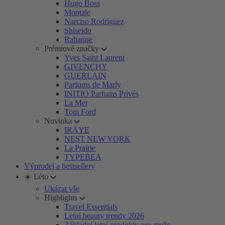
Hugo Boss
Montale
Narciso Rodriguez
Shiseido
Rabanne
Prémiové značky
Yves Saint Laurent
GIVENCHY
GUERLAIN
Parfums de Marly
INITIO Parfums Privés
La Mer
Tom Ford
Novinka
IRÄYE
NEST NEW YORK
La Prairie
TYPEBEA
Výprodej a bestsellery
☀️ Léto
Ukázat vše
Highlights
Travel Essentials
Letní beauty trendy 2026
Základní letní produkty pro muže