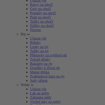
Ukázat vše
Barvy na obočí
Gely na obočí
Pomády na obočí
Pudr na obočí
Tužky na obočí
Nůžky na obočí
Pinzeta
Rty
Ukázat vše
Rtěnky
Lesky na rty
Tužky na rty
Přípravky na zvětšení rtů
Tekuté rtěnky
Balzámy na rty
Doplňky k líčení rtů
Matná rtěnka
Podkladová báze na rty
Sady rtěnek
Nehty
Ukázat vše
Lak na nehty
Základní nátěr
Vrchní laky na nehty