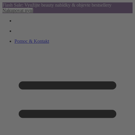
Flash Sale: Využijte beauty nabídky & objevte bestsellery
Nakupovat nyní
Pomoc & Kontakt