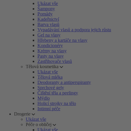
Ukázat vše
Šampony
Pomády
Kadeřnictví
Barva vlasů
Vypadávání vlasů a podpora jejich růstu
Gel na vlasy
Hřebeny a kartáče na vlasy
Kondicionéry
Krémy na vlasy
Pasty na vlasy
Zastřihovače vlasů
Tělová kosmetika
Ukázat vše
Tělová mléka
Deodoranty a antiperspiranty
Sprchové gely
Čištění těla a peelingy
Mýdlo
Holicí strojky na tělo
Intimní péče
Drogerie
Ukázat vše
Péče o obličej
Ukázat vše