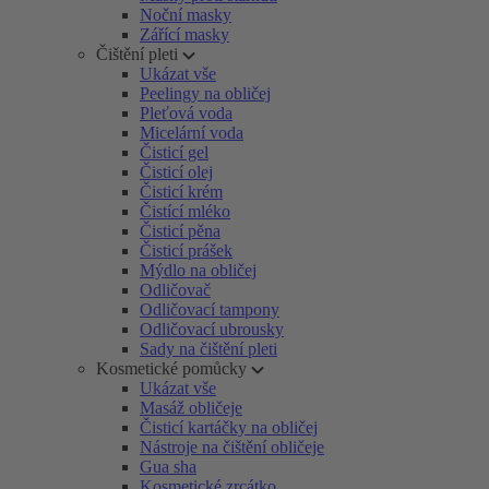
Noční masky
Zářící masky
Čištění pleti
Ukázat vše
Peelingy na obličej
Pleťová voda
Micelární voda
Čisticí gel
Čisticí olej
Čisticí krém
Čistící mléko
Čisticí pěna
Čisticí prášek
Mýdlo na obličej
Odličovač
Odličovací tampony
Odličovací ubrousky
Sady na čištění pleti
Kosmetické pomůcky
Ukázat vše
Masáž obličeje
Čisticí kartáčky na obličej
Nástroje na čištění obličeje
Gua sha
Kosmetické zrcátko