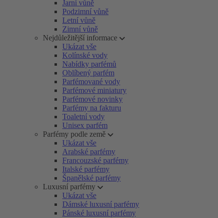
Jarní vůně
Podzimní vůně
Letní vůně
Zimní vůně
Nejdůležitější informace
Ukázat vše
Kolínské vody
Nabídky parfémů
Oblíbený parfém
Parfémované vody
Parfémové miniatury
Parfémové novinky
Parfémy na fakturu
Toaletní vody
Unisex parfém
Parfémy podle země
Ukázat vše
Arabské parfémy
Francouzské parfémy
Italské parfémy
Španělské parfémy
Luxusní parfémy
Ukázat vše
Dámské luxusní parfémy
Pánské luxusní parfémy