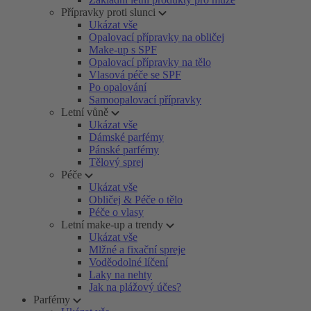
Přípravky proti slunci
Ukázat vše
Opalovací přípravky na obličej
Make-up s SPF
Opalovací přípravky na tělo
Vlasová péče se SPF
Po opalování
Samoopalovací přípravky
Letní vůně
Ukázat vše
Dámské parfémy
Pánské parfémy
Tělový sprej
Péče
Ukázat vše
Obličej & Péče o tělo
Péče o vlasy
Letní make-up a trendy
Ukázat vše
Mlžné a fixační spreje
Voděodolné líčení
Laky na nehty
Jak na plážový účes?
Parfémy