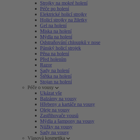
Strojky na mokré holení
Péče po holení
Elektrické holicí strojky
Holicí strojky na žiletky
Gel na holení
Miska na holení
Mýdla na holení
Odstraňování chloupků v nose
Pánský holicí strojek
Pěna na holení
Před holením
Razor
Sady na holení
Štětka na holení
Stojan na holení
Péče o vousy
Ukázat vše
Balzámy na vousy
Hřebeny a kartáče na vousy
Oleje na vousy
Zastřihovače vousů
Mýdla a šampony na vousy
Nůžky na vousy
Sady na vousy
Vlasová kosmetika