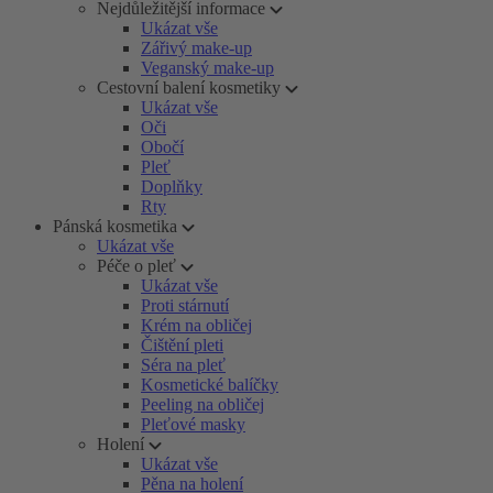
Nejdůležitější informace
Ukázat vše
Zářivý make-up
Veganský make-up
Cestovní balení kosmetiky
Ukázat vše
Oči
Obočí
Pleť
Doplňky
Rty
Pánská kosmetika
Ukázat vše
Péče o pleť
Ukázat vše
Proti stárnutí
Krém na obličej
Čištění pleti
Séra na pleť
Kosmetické balíčky
Peeling na obličej
Pleťové masky
Holení
Ukázat vše
Pěna na holení