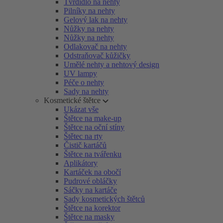
Tvrdidlo na nehty
Pilníky na nehty
Gelový lak na nehty
Nůžky na nehty
Nůžky na nehty
Odlakovač na nehty
Odstraňovač kůžičky
Umělé nehty a nehtový design
UV lampy
Péče o nehty
Sady na nehty
Kosmetické štětce
Ukázat vše
Štětce na make-up
Štětce na oční stíny
Štětec na rty
Čistič kartáčů
Štětce na tvářenku
Aplikátory
Kartáček na obočí
Pudrové obláčky
Sáčky na kartáče
Sady kosmetických štětců
Štětce na korektor
Štětce na masky