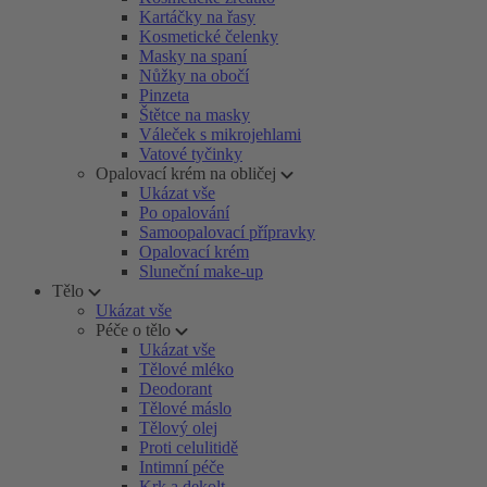
Kartáčky na řasy
Kosmetické čelenky
Masky na spaní
Nůžky na obočí
Pinzeta
Štětce na masky
Váleček s mikrojehlami
Vatové tyčinky
Opalovací krém na obličej
Ukázat vše
Po opalování
Samoopalovací přípravky
Opalovací krém
Sluneční make-up
Tělo
Ukázat vše
Péče o tělo
Ukázat vše
Tělové mléko
Deodorant
Tělové máslo
Tělový olej
Proti celulitidě
Intimní péče
Krk a dekolt