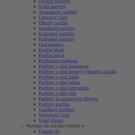
Ovocné parfémy
Svěží parfémy
Aromatické parfémy
Citrusové vůně
Dřevitý parfém
Jasmínové parfémy
Kokosové parfémy
Kořeněné parfémy
Oud parfémy
Parfém Musk
Parfém pačuli
Parfémová molekula
Parfémy s vůní bergamotu
Parfémy s vůní čerstvě vypraného prádla
Parfémy s vůní fialek
Parfémy s vůní jablka
Parfémy s vůní konvalinky
Parfémy s vůní růže
Parfémy se santalovým dřevem
Pudrový parfém
Vanilkové parfémy
Vetiverové vůně
Vůně chypre
Parfémy dle ročního období
Ukázat vše