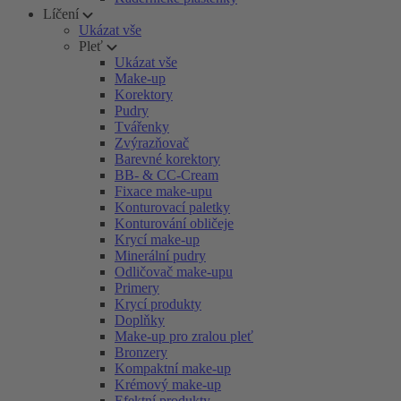
Líčení
Ukázat vše
Pleť
Ukázat vše
Make-up
Korektory
Pudry
Tvářenky
Zvýrazňovač
Barevné korektory
BB- & CC-Cream
Fixace make-upu
Konturovací paletky
Konturování obličeje
Krycí make-up
Minerální pudry
Odličovač make-upu
Primery
Krycí produkty
Doplňky
Make-up pro zralou pleť
Bronzery
Kompaktní make-up
Krémový make-up
Efektní produkty