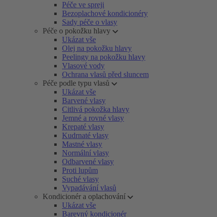
Péče ve spreji
Bezoplachové kondicionéry
Sady péče o vlasy
Péče o pokožku hlavy
Ukázat vše
Olej na pokožku hlavy
Peelingy na pokožku hlavy
Vlasové vody
Ochrana vlasů před sluncem
Péče podle typu vlasů
Ukázat vše
Barvené vlasy
Citlivá pokožka hlavy
Jemné a rovné vlasy
Krepaté vlasy
Kudrnaté vlasy
Mastné vlasy
Normální vlasy
Odbarvené vlasy
Proti lupům
Suché vlasy
Vypadávání vlasů
Kondicionér a oplachování
Ukázat vše
Barevný kondicionér