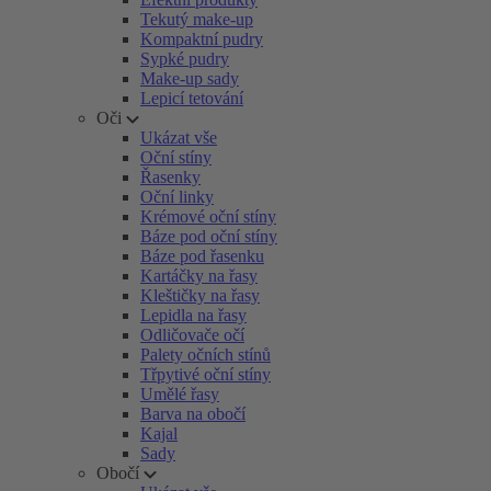
Tekutý make-up
Kompaktní pudry
Sypké pudry
Make-up sady
Lepicí tetování
Oči
Ukázat vše
Oční stíny
Řasenky
Oční linky
Krémové oční stíny
Báze pod oční stíny
Báze pod řasenku
Kartáčky na řasy
Kleštičky na řasy
Lepidla na řasy
Odličovače očí
Palety očních stínů
Třpytivé oční stíny
Umělé řasy
Barva na obočí
Kajal
Sady
Obočí