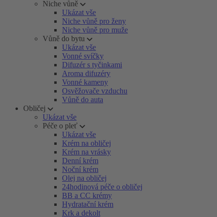
Niche vůně
Ukázat vše
Niche vůně pro ženy
Niche vůně pro muže
Vůně do bytu
Ukázat vše
Vonné svíčky
Difuzér s tyčinkami
Aroma difuzéry
Vonné kameny
Osvěžovače vzduchu
Vůně do auta
Obličej
Ukázat vše
Péče o pleť
Ukázat vše
Krém na obličej
Krém na vrásky
Denní krém
Noční krém
Olej na obličej
24hodinová péče o obličej
BB a CC krémy
Hydratační krém
Krk a dekolt