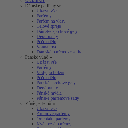
Ukázat vše
Dámské parfémy
Ukázat vše
Parfémy
Parfém na vlasy
Tělové spreje
Dámské sprchové gely
Deodoranty
Péče o tělo
Vonná mýdla
Dámské parfémové sady
Pánské vůně
Ukázat vše
Parfémy
Vody po holení
Péče o tělo
Pánské sprchové gely
Deodoranty
Pánská mýdla
Pánské parfémové sady
Vůně parfémů
Ukázat vše
Ambrové parfémy
Orientální parfémy
Květinové parfémy