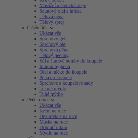
Masážní a éterické oleje
Saunový olej a infuze
Tělová pěna
Tělový sprej
Čištění těla
Ukázat vše
Sprchový gel
Sprchový olej
Sprchová pěna
Tělový peeling
Sůl a šumivé bomby do koupele
Intimní hygiena
Olej a mléko do koupele
Pěna do koupele
Sprchové a koupelové sady
Tekuté mýdlo
Tuhé mýdlo
Péče o ruce
Ukázat vše
Krém na ruce
Dezinfekce na ruce
Maska na ruce
Drhnutí rukou
Mýdlo na ruce