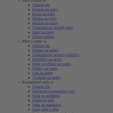
Péče o nohy
Ukázat vše
Koupel na nohy
Krém na nohy
Maska na nohy
Peeling na nohy
Odstraňovač ztvrdlé kůže
Sprej na nohy
Zdraví nohou
Péče o nehty
Ukázat vše
Pilníky na nehty
Odstraňovač nehtové kůžičky
Kleštičky na nehty
Oleje a tyčinky na nehty
Nůžky na nehty
Lak na nehty
Tvrdidlo na nehty
Kosmetické sady
Ukázat vše
Sprchové a koupelové sety
Sada na pedikúru
Dárkové sady
Sada na manikúru
Sady péče o tělo