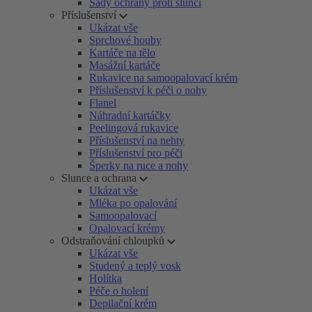
Sady ochrany proti slunci
Příslušenství
Ukázat vše
Sprchové houby
Kartáče na tělo
Masážní kartáče
Rukavice na samoopalovací krém
Příslušenství k péči o nohy
Flanel
Náhradní kartáčky
Peelingová rukavice
Příslušenství na nehty
Příslušenství pro péči
Šperky na ruce a nohy
Slunce a ochrana
Ukázat vše
Mléka po opalování
Samoopalovací
Opalovací krémy
Odstraňování chloupků
Ukázat vše
Studený a teplý vosk
Holítka
Péče o holení
Depilační krém