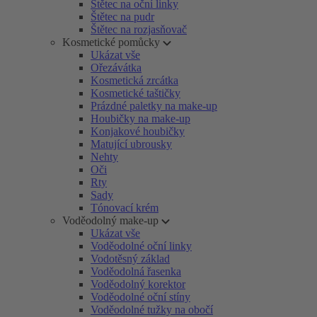
Štětec na oční linky
Štětec na pudr
Štětec na rozjasňovač
Kosmetické pomůcky
Ukázat vše
Ořezávátka
Kosmetická zrcátka
Kosmetické taštičky
Prázdné paletky na make-up
Houbičky na make-up
Konjakové houbičky
Matující ubrousky
Nehty
Oči
Rty
Sady
Tónovací krém
Voděodolný make-up
Ukázat vše
Voděodolné oční linky
Vodotěsný základ
Voděodolná řasenka
Voděodolný korektor
Voděodolné oční stíny
Voděodolné tužky na obočí