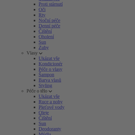
Proti stárnutí
Oči
Rty
Noční péče
Denní péče
Čištění
Oholení
Sun
Zuby
Vlasy
Ukázat vše
Kondicionér
Péče o vlasy
Šampon
Barva vlasů
Styling
Péče o tělo
Ukázat vše
Ruce a nohy
Pleťové vody
Oleje
Čištění
Sun
Deodoranty
Mýdla