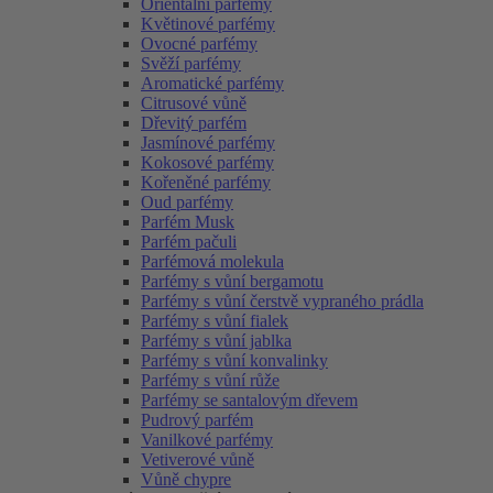
Orientální parfémy
Květinové parfémy
Ovocné parfémy
Svěží parfémy
Aromatické parfémy
Citrusové vůně
Dřevitý parfém
Jasmínové parfémy
Kokosové parfémy
Kořeněné parfémy
Oud parfémy
Parfém Musk
Parfém pačuli
Parfémová molekula
Parfémy s vůní bergamotu
Parfémy s vůní čerstvě vypraného prádla
Parfémy s vůní fialek
Parfémy s vůní jablka
Parfémy s vůní konvalinky
Parfémy s vůní růže
Parfémy se santalovým dřevem
Pudrový parfém
Vanilkové parfémy
Vetiverové vůně
Vůně chypre