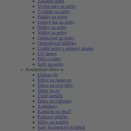
Základní nátěr
Vrchní laky na nehty
Tvrdidlo na nehty
Pilníky na nehty
Gelový lak na nehty
Nůžky na nehty
Nůžky na nehty
Odlakovač na nehty
Odstraňovač kůžičky
Umělé nehty a nehtový design
UV lampy
Péče o nehty
Sady na nehty
Kosmetické štětce
Ukázat vše
Štětce na make-up
Štětce na oční stíny
Štětec na rty
Čistič kartáčů
Štětce na tvářenku
Aplikátory
Kartáček na obočí
Pudrové obláčky
Sáčky na kartáče
Sady kosmetických štětců