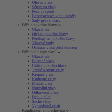
Olej na vlasy
Sérum na vlasy
Péče ve spreji
Bezoplachové kondicionéry
Sady péče o vlasy
Péče o pokožku hlavy
Ukázat vše
Olej na pokožku hlavy
Peelingy na pokožku hlavy
Vlasové vody
Ochrana vlasů před sluncem
Péče podle typu vlasů
Ukázat vše
Barvené vlasy
Citlivá pokožka hlavy
Jemné a rovné vlasy
Krepaté vlasy
Kudrnaté vlasy
Mastné vlasy
Normální vlasy
Odbarvené vlasy
Proti lupům
Suché vlasy
Vypadávání vlasů
Kondicionér a oplachování