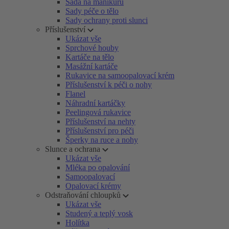
Sada na manikúru
Sady péče o tělo
Sady ochrany proti slunci
Příslušenství
Ukázat vše
Sprchové houby
Kartáče na tělo
Masážní kartáče
Rukavice na samoopalovací krém
Příslušenství k péči o nohy
Flanel
Náhradní kartáčky
Peelingová rukavice
Příslušenství na nehty
Příslušenství pro péči
Šperky na ruce a nohy
Slunce a ochrana
Ukázat vše
Mléka po opalování
Samoopalovací
Opalovací krémy
Odstraňování chloupků
Ukázat vše
Studený a teplý vosk
Holítka