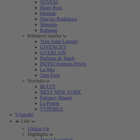
SENSAI
Hugo Boss
Montale
Narciso Rodriguez
Shiseido
Rabanne
Prémiové značky
Yves Saint Laurent
GIVENCHY
GUERLAIN
Parfums de Marly
INITIO Parfums Privés
La Mer
Tom Ford
Novinka
IRÄYE
NEST NEW YORK
Farmacy Beauty
La Prairie
TYPEBEA
Výprodej
☀️ Léto
Ukázat vše
Highlights
Travel Essentials