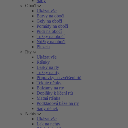
Sady
Obočí
Ukázat vše
Barvy na obočí
Gely na obočí
Pomády na obočí
Pudr na obočí
Tužky na obočí
Nůžky na obočí
Pinzeta
Rty
Ukázat vše
Rtěnky
Lesky na rty
Tužky na rty
Přípravky na zvětšení rtů
Tekuté rtěnky
Balzámy na rty
Doplňky k líčení rtů
Matná rtěnka
Podkladová báze na rty
Sady rtěnek
Nehty
Ukázat vše
Lak na nehty