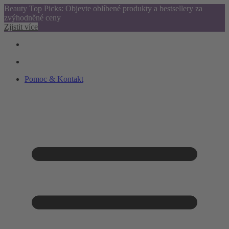
Beauty Top Picks: Objevte oblíbené produkty a bestsellery za
zvýhodněné ceny
Zjistit více
Pomoc & Kontakt