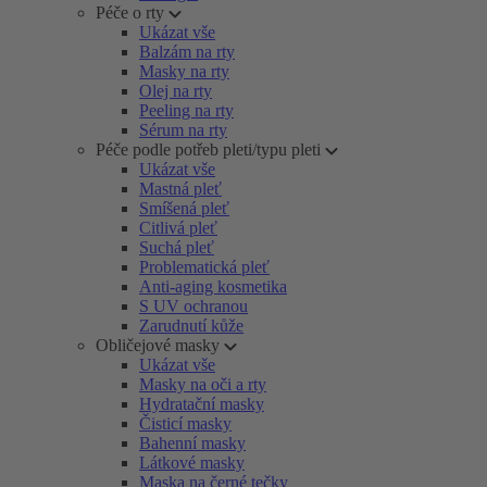
Péče o rty
Ukázat vše
Balzám na rty
Masky na rty
Olej na rty
Peeling na rty
Sérum na rty
Péče podle potřeb pleti/typu pleti
Ukázat vše
Mastná pleť
Smíšená pleť
Citlivá pleť
Suchá pleť
Problematická pleť
Anti-aging kosmetika
S UV ochranou
Zarudnutí kůže
Obličejové masky
Ukázat vše
Masky na oči a rty
Hydratační masky
Čisticí masky
Bahenní masky
Látkové masky
Maska na černé tečky