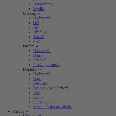
Deodoranty
Mýdla
Makeup
Ukázat vše
Oči
Rty
Hřebíky
Kartáč
Pleť
Parfém
Ukázat vše
Dámy
Pánové
Pro ženy i muže
Doplňky
Ukázat vše
Bags
Deštníky
Drobné kožené zboží
Jiné
Knihy
Láhve na pití
Mycí a čisticí prostředky
Příroda
Ukázat vše