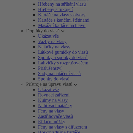
Hřebeny na stříhání vlasů
Hřebeny s rukojetí
Kartáče na vlasy s otvory
Kartáče s kančími štětinami
Masážní kartáče na hlavu
Doplňky do vlasů
Ukázat vše
Vazby na vlasy
Natáčky na vlasy
Látkové gumičky do vlasů
Sponky a sponky do vlasů
Lahvičky s rozprašovačem
Příslušenství
Sady na natáčení vlasů
Sponky do vlasů
Přístroje na úpravu vlasů
Ukázat vše
Rovnací zařízení
Kulmy na vlasy
Nahřívací natáčky
Fény na vlasy
Zastřihovače vlasů
Efilační nůžky
Fény na vlasy s difuzérem
Horkovzdušné kartáče