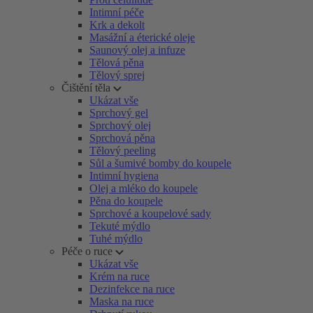
Intimní péče
Krk a dekolt
Masážní a éterické oleje
Saunový olej a infuze
Tělová pěna
Tělový sprej
Čištění těla
Ukázat vše
Sprchový gel
Sprchový olej
Sprchová pěna
Tělový peeling
Sůl a šumivé bomby do koupele
Intimní hygiena
Olej a mléko do koupele
Pěna do koupele
Sprchové a koupelové sady
Tekuté mýdlo
Tuhé mýdlo
Péče o ruce
Ukázat vše
Krém na ruce
Dezinfekce na ruce
Maska na ruce