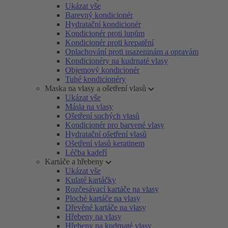
Ukázat vše
Barevný kondicionér
Hydratační kondicionér
Kondicionér proti lupům
Kondicionér proti krepatění
Oplachování proti usazeninám a opravám
Kondicionéry na kudrnaté vlasy
Objemový kondicionér
Tuhé kondicionéry
Maska na vlasy a ošetření vlasů
Ukázat vše
Másla na vlasy
Ošetření suchých vlasů
Kondicionér pro barvené vlasy
Hydratační ošetření vlasů
Ošetření vlasů keratinem
Léčba kadeří
Kartáče a hřebeny
Ukázat vše
Kulaté kartáčky
Rozčesávací kartáče na vlasy
Ploché kartáče na vlasy
Dřevěné kartáče na vlasy
Hřebeny na vlasy
Hřebeny na kudrnaté vlasy