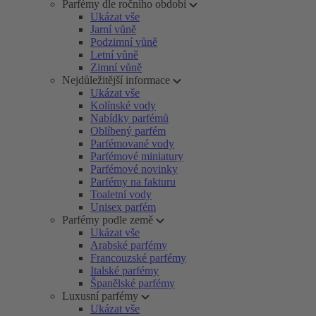
Parfémy dle ročního období
Ukázat vše
Jarní vůně
Podzimní vůně
Letní vůně
Zimní vůně
Nejdůležitější informace
Ukázat vše
Kolínské vody
Nabídky parfémů
Oblíbený parfém
Parfémované vody
Parfémové miniatury
Parfémové novinky
Parfémy na fakturu
Toaletní vody
Unisex parfém
Parfémy podle země
Ukázat vše
Arabské parfémy
Francouzské parfémy
Italské parfémy
Španělské parfémy
Luxusní parfémy
Ukázat vše