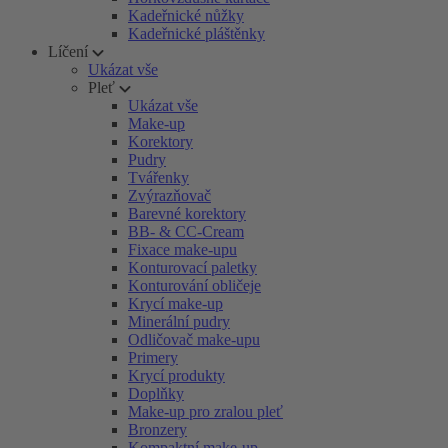
Kadeřnické nůžky
Kadeřnické pláštěnky
Líčení
Ukázat vše
Pleť
Ukázat vše
Make-up
Korektory
Pudry
Tvářenky
Zvýrazňovač
Barevné korektory
BB- & CC-Cream
Fixace make-upu
Konturovací paletky
Konturování obličeje
Krycí make-up
Minerální pudry
Odličovač make-upu
Primery
Krycí produkty
Doplňky
Make-up pro zralou pleť
Bronzery
Kompaktní make-up