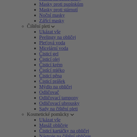
Masky proti pupínkům
Masky proti stárnutí
Noční masky
Zářící masky
Čištění pleti
Ukázat vše
Peelingy na obličej
Pleťová voda
Micelární voda
Čisticí gel
Čisticí olej
Čisticí krém
Čistící mléko
Čisticí pěna
Čisticí prášek
Mýdlo na obličej
Odličovač
Odličovací tampony
Odličovací ubrousky
Sady na čištění pleti
Kosmetické pomůcky
Ukázat vše
Masáž obličeje
Čisticí kartáčky na obličej
Nástroje na čištění obličeje