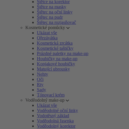
Štětce na korektor
Štětce na masky
Štětec na oční linky
Štětec na pudr
Štětec na rozjasňovač
Kosmetické pomůcky
Ukázat vše
Ořezávátka
Kosmetická zrcátka
Kosmetické taštičky
Prázdné paletky na make-up
Houbičky na make-up
Konjakové houbičky
Matující ubrousky
Nehty
Oči
Rty
Sady
Tónovací krém
Voděodolný make-up
Ukázat vše
Voděodolné oční linky
Vodotěsný základ
Voděodolná řasenka
Voděodolný korektor