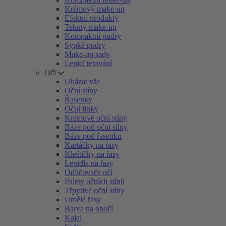
Krémový make-up
Efektní produkty
Tekutý make-up
Kompaktní pudry
Sypké pudry
Make-up sady
Lepicí tetování
Oči
Ukázat vše
Oční stíny
Řasenky
Oční linky
Krémové oční stíny
Báze pod oční stíny
Báze pod řasenku
Kartáčky na řasy
Kleštičky na řasy
Lepidla na řasy
Odličovače očí
Palety očních stínů
Třpytivé oční stíny
Umělé řasy
Barva na obočí
Kajal