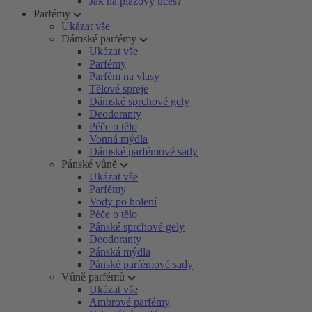
Jak na plážový účes?
Parfémy
Ukázat vše
Dámské parfémy
Ukázat vše
Parfémy
Parfém na vlasy
Tělové spreje
Dámské sprchové gely
Deodoranty
Péče o tělo
Vonná mýdla
Dámské parfémové sady
Pánské vůně
Ukázat vše
Parfémy
Vody po holení
Péče o tělo
Pánské sprchové gely
Deodoranty
Pánská mýdla
Pánské parfémové sady
Vůně parfémů
Ukázat vše
Ambrové parfémy