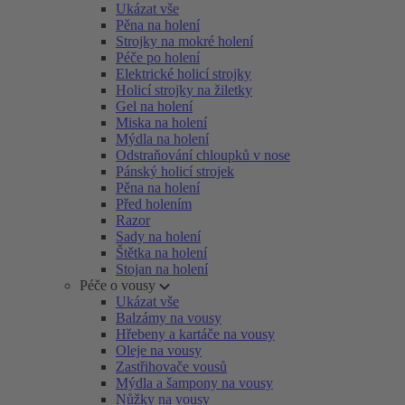
Ukázat vše
Pěna na holení
Strojky na mokré holení
Péče po holení
Elektrické holicí strojky
Holicí strojky na žiletky
Gel na holení
Miska na holení
Mýdla na holení
Odstraňování chloupků v nose
Pánský holicí strojek
Pěna na holení
Před holením
Razor
Sady na holení
Štětka na holení
Stojan na holení
Péče o vousy
Ukázat vše
Balzámy na vousy
Hřebeny a kartáče na vousy
Oleje na vousy
Zastřihovače vousů
Mýdla a šampony na vousy
Nůžky na vousy