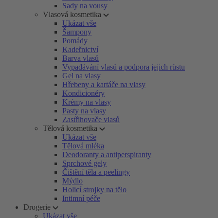
Sady na vousy
Vlasová kosmetika
Ukázat vše
Šampony
Pomády
Kadeřnictví
Barva vlasů
Vypadávání vlasů a podpora jejich růstu
Gel na vlasy
Hřebeny a kartáče na vlasy
Kondicionéry
Krémy na vlasy
Pasty na vlasy
Zastřihovače vlasů
Tělová kosmetika
Ukázat vše
Tělová mléka
Deodoranty a antiperspiranty
Sprchové gely
Čištění těla a peelingy
Mýdlo
Holicí strojky na tělo
Intimní péče
Drogerie
Ukázat vše