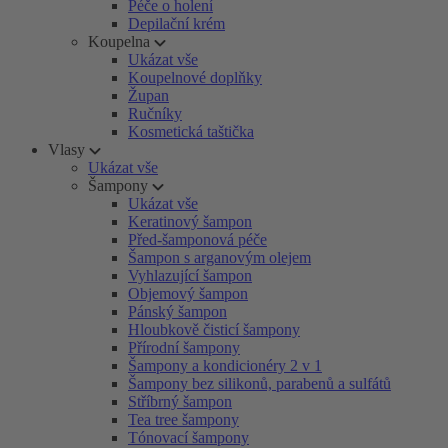
Péče o holení
Depilační krém
Koupelna
Ukázat vše
Koupelnové doplňky
Župan
Ručníky
Kosmetická taštička
Vlasy
Ukázat vše
Šampony
Ukázat vše
Keratinový šampon
Před-šamponová péče
Šampon s arganovým olejem
Vyhlazující šampon
Objemový šampon
Pánský šampon
Hloubkově čisticí šampony
Přírodní šampony
Šampony a kondicionéry 2 v 1
Šampony bez silikonů, parabenů a sulfátů
Stříbrný šampon
Tea tree šampony
Tónovací šampony