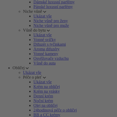
Dámské luxusní parfémy
Pánské luxusní parfémy
Niche vůně
Ukázat vše
Niche vůně pro ženy
Niche vůně pro muže
Vůně do bytu
Ukázat vše
Vonné svíčky
Difuzér s tyčinkami
Aroma difuzéry
Vonné kameny
Osvěžovače vzduchu
Vůně do auta
Obličej
Ukázat vše
Péče o pleť
Ukázat vše
Krém na obličej
Krém na vrásky
Denní krém
Noční krém
Olej na obličej
24hodinová péče o obličej
BB a CC krémy