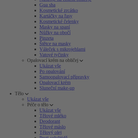
Gua sha
Kosmetické zrcátko
Kartáčky na řasy
Kosmetické čelenky
Masky na spaní
Nůžky na obočí
Pinzeta
Štětce na masky
Váleček s mikrojehlami
Vatové tyčinky
Opalovací krém na obličej
Ukázat vše
Po opalování
Samoopalovací přípravky
Opalovací krém
Sluneční make-up
Tělo
Ukázat vše
Péče o tělo
Ukázat vše
Tělové mléko
Deodorant
Tělové máslo
Tělový olej
Proti celulitidě