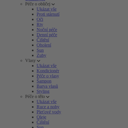
Péče o obličej
Ukázat vše
Proti stárnutí
Oči
Rty
Noční péče
Denní péče
Čištění
Oholení
Sun
Zuby
Vlasy
Ukázat vše
Kondicionér
Péče o vlasy
Šampon
Barva vlasů
Styling
Péče o tělo
Ukázat vše
Ruce a nohy
Pleťové vody
Oleje
Čištění
Sun