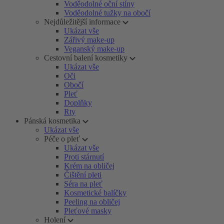
Voděodolné oční stíny
Voděodolné tužky na obočí
Nejdůležitější informace
Ukázat vše
Zářivý make-up
Veganský make-up
Cestovní balení kosmetiky
Ukázat vše
Oči
Obočí
Pleť
Doplňky
Rty
Pánská kosmetika
Ukázat vše
Péče o pleť
Ukázat vše
Proti stárnutí
Krém na obličej
Čištění pleti
Séra na pleť
Kosmetické balíčky
Peeling na obličej
Pleťové masky
Holení