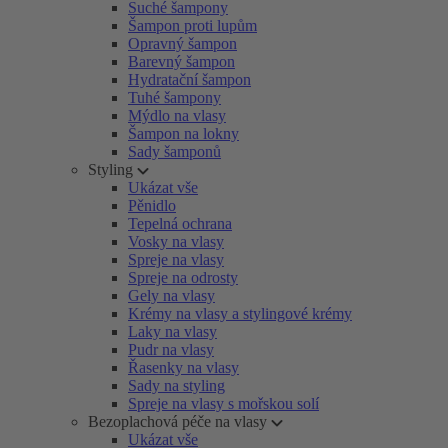
Suché šampony
Šampon proti lupům
Opravný šampon
Barevný šampon
Hydratační šampon
Tuhé šampony
Mýdlo na vlasy
Šampon na lokny
Sady šamponů
Styling
Ukázat vše
Pěnidlo
Tepelná ochrana
Vosky na vlasy
Spreje na vlasy
Spreje na odrosty
Gely na vlasy
Krémy na vlasy a stylingové krémy
Laky na vlasy
Pudr na vlasy
Řasenky na vlasy
Sady na styling
Spreje na vlasy s mořskou solí
Bezoplachová péče na vlasy
Ukázat vše