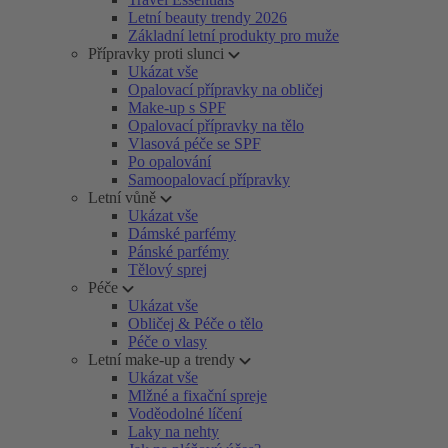
Letní beauty trendy 2026
Základní letní produkty pro muže
Přípravky proti slunci
Ukázat vše
Opalovací přípravky na obličej
Make-up s SPF
Opalovací přípravky na tělo
Vlasová péče se SPF
Po opalování
Samoopalovací přípravky
Letní vůně
Ukázat vše
Dámské parfémy
Pánské parfémy
Tělový sprej
Péče
Ukázat vše
Obličej & Péče o tělo
Péče o vlasy
Letní make-up a trendy
Ukázat vše
Mlžné a fixační spreje
Voděodolné líčení
Laky na nehty