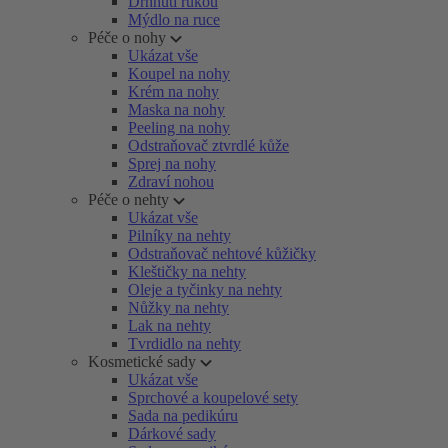
Drhnutí rukou
Mýdlo na ruce
Péče o nohy
Ukázat vše
Koupel na nohy
Krém na nohy
Maska na nohy
Peeling na nohy
Odstraňovač ztvrdlé kůže
Sprej na nohy
Zdraví nohou
Péče o nehty
Ukázat vše
Pilníky na nehty
Odstraňovač nehtové kůžičky
Kleštičky na nehty
Oleje a tyčinky na nehty
Nůžky na nehty
Lak na nehty
Tvrdidlo na nehty
Kosmetické sady
Ukázat vše
Sprchové a koupelové sety
Sada na pedikúru
Dárkové sady