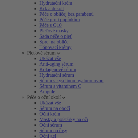
Hydratační krém
Krk a dekolt
Péče o obličej bez parabenů
Péče proti pupínkům
Péče s Q10
Pleťové masky
Sada péče o pleť
Sprej na obličej
Tónovací krémy
Pleťové sérum
Ukázat vše
Anti-aging sérum
Kolagenové sérum
Hydratační sérum
Sérum s kyselinou hyaluronovou
Sérum s vitamínem C
Ampule
Péče o oční okolí
Ukázat vše
Sérum na obočí
Oční krém
Masky a polštářky na oči
Oční sérum
Sérum na řasy
Oční gel