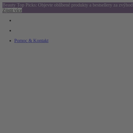
Beauty Top Picks: Objevte oblíbené produkty a bestsellery za zvýho
Zjistit více
Pomoc & Kontakt