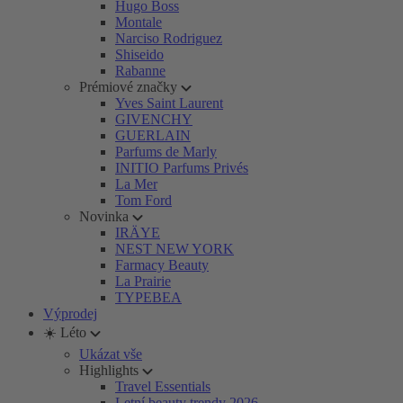
Hugo Boss
Montale
Narciso Rodriguez
Shiseido
Rabanne
Prémiové značky
Yves Saint Laurent
GIVENCHY
GUERLAIN
Parfums de Marly
INITIO Parfums Privés
La Mer
Tom Ford
Novinka
IRÄYE
NEST NEW YORK
Farmacy Beauty
La Prairie
TYPEBEA
Výprodej
☀️ Léto
Ukázat vše
Highlights
Travel Essentials
Letní beauty trendy 2026