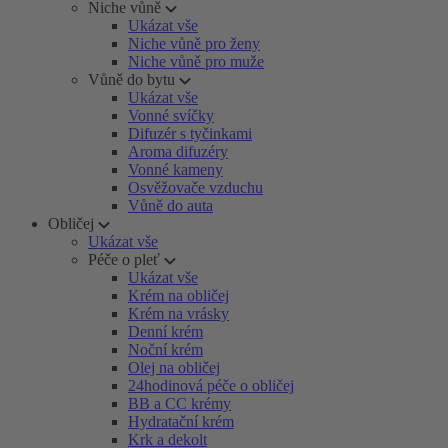
Niche vůně
Ukázat vše
Niche vůně pro ženy
Niche vůně pro muže
Vůně do bytu
Ukázat vše
Vonné svíčky
Difuzér s tyčinkami
Aroma difuzéry
Vonné kameny
Osvěžovače vzduchu
Vůně do auta
Obličej
Ukázat vše
Péče o pleť
Ukázat vše
Krém na obličej
Krém na vrásky
Denní krém
Noční krém
Olej na obličej
24hodinová péče o obličej
BB a CC krémy
Hydratační krém
Krk a dekolt