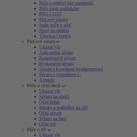
Péče o obličej bez parabenů
Péče proti pupínkům
Péče s Q10
Pleťové masky
Sada péče o pleť
Sprej na obličej
Tónovací krémy
Pleťové sérum
Ukázat vše
Anti-aging sérum
Kolagenové sérum
Hydratační sérum
Sérum s kyselinou hyaluronovou
Sérum s vitamínem C
Ampule
Péče o oční okolí
Ukázat vše
Sérum na obočí
Oční krém
Masky a polštářky na oči
Oční sérum
Sérum na řasy
Oční gel
Péče o rty
Ukázat vše