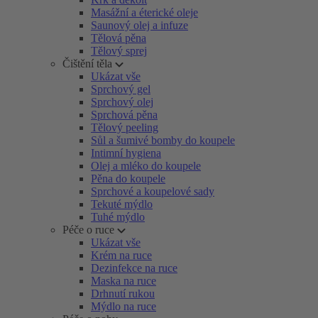
Masážní a éterické oleje
Saunový olej a infuze
Tělová pěna
Tělový sprej
Čištění těla
Ukázat vše
Sprchový gel
Sprchový olej
Sprchová pěna
Tělový peeling
Sůl a šumivé bomby do koupele
Intimní hygiena
Olej a mléko do koupele
Pěna do koupele
Sprchové a koupelové sady
Tekuté mýdlo
Tuhé mýdlo
Péče o ruce
Ukázat vše
Krém na ruce
Dezinfekce na ruce
Maska na ruce
Drhnutí rukou
Mýdlo na ruce