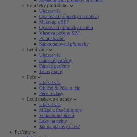
Přípravky proti slunci
Ukázat vše
Opalovací přípravky na obličej
Make-up s SPF
Opalovací přípravky na tělo
Vlasová péče se SPF
Po opalování
Samoopalovací přípravky
Letní vůně
Ukázat vše
Dámské parfémy
Pánské parfémy
Tělový sprej
Péče
Ukázat vše
Obličej & Péče o tělo
Péče o vlasy
Letní make-up a trendy
Ukázat vše
Mlžné a fixační spreje
Voděodolné líčení
Laky na nehty
Jak na plážový účes?
Parfémy