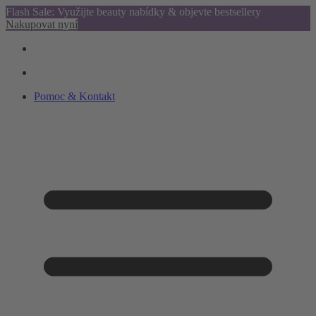
Flash Sale: Využijte beauty nabídky & objevte bestsellery
Nakupovat nyní
Pomoc & Kontakt