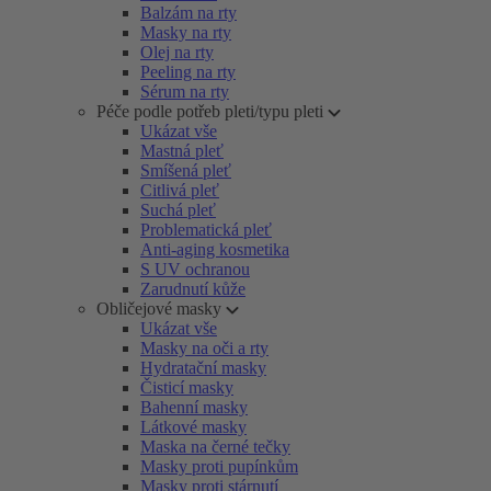
Balzám na rty
Masky na rty
Olej na rty
Peeling na rty
Sérum na rty
Péče podle potřeb pleti/typu pleti
Ukázat vše
Mastná pleť
Smíšená pleť
Citlivá pleť
Suchá pleť
Problematická pleť
Anti-aging kosmetika
S UV ochranou
Zarudnutí kůže
Obličejové masky
Ukázat vše
Masky na oči a rty
Hydratační masky
Čisticí masky
Bahenní masky
Látkové masky
Maska na černé tečky
Masky proti pupínkům
Masky proti stárnutí