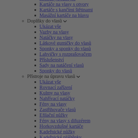
Kartáče na vlasy s otvory
Kartáče s kančími štětinami
Masážní kartáče na hlavu
Doplňky do vlasů
Ukázat vše
Vazby na vlasy
Natáčky na vlasy
Látkové gumičky do vlasů
Sponky a sponky do vlasů
Lahvičky s rozprašovačem
Příslušenství
Sady na natáčení vlasů
Sponky do vlasů
Přístroje na úpravu vlasů
Ukázat vše
Rovnací zařízení
Kulmy na vlasy
Nahřívací natáčky
Fény na vlasy
Zastřihovače vlasů
Efilační nůžky
Fény na vlasy s difuzérem
Horkovzdušné kartáče
Kadeřnické nůžky
Kadeřnické pláštěnky