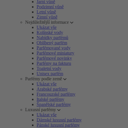
Jarní vůně
Podzimní vůně
Letní vůně
Zimní vůně
Nejdůležitější informace
Ukázat vše
Kolínské vody
Nabídky parfémů
Oblíbený parfém
Parfémované vody
Parfémové miniatury
Parfémové novinky
Parfémy na fakturu
Toaletní vody
Unisex parfém
Parfémy podle země
Ukázat vše
Arabské parfémy
Francouzské parfémy
Italské parfémy
Španělské parfémy
Luxusní parfémy
Ukázat vše
Dámské luxusní parfémy
Pánské luxusní parfémy