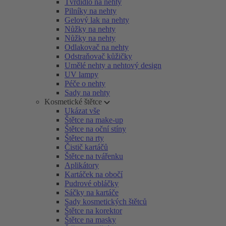
Tvrdidlo na nehty
Pilníky na nehty
Gelový lak na nehty
Nůžky na nehty
Nůžky na nehty
Odlakovač na nehty
Odstraňovač kůžičky
Umělé nehty a nehtový design
UV lampy
Péče o nehty
Sady na nehty
Kosmetické štětce
Ukázat vše
Štětce na make-up
Štětce na oční stíny
Štětec na rty
Čistič kartáčů
Štětce na tvářenku
Aplikátory
Kartáček na obočí
Pudrové obláčky
Sáčky na kartáče
Sady kosmetických štětců
Štětce na korektor
Štětce na masky