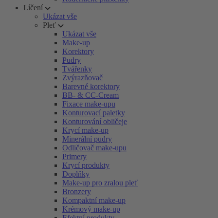
Líčení
Ukázat vše
Pleť
Ukázat vše
Make-up
Korektory
Pudry
Tvářenky
Zvýrazňovač
Barevné korektory
BB- & CC-Cream
Fixace make-upu
Konturovací paletky
Konturování obličeje
Krycí make-up
Minerální pudry
Odličovač make-upu
Primery
Krycí produkty
Doplňky
Make-up pro zralou pleť
Bronzery
Kompaktní make-up
Krémový make-up
Efektní produkty