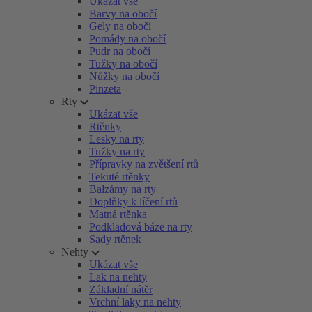
Ukázat vše
Barvy na obočí
Gely na obočí
Pomády na obočí
Pudr na obočí
Tužky na obočí
Nůžky na obočí
Pinzeta
Rty
Ukázat vše
Rtěnky
Lesky na rty
Tužky na rty
Přípravky na zvětšení rtů
Tekuté rtěnky
Balzámy na rty
Doplňky k líčení rtů
Matná rtěnka
Podkladová báze na rty
Sady rtěnek
Nehty
Ukázat vše
Lak na nehty
Základní nátěr
Vrchní laky na nehty