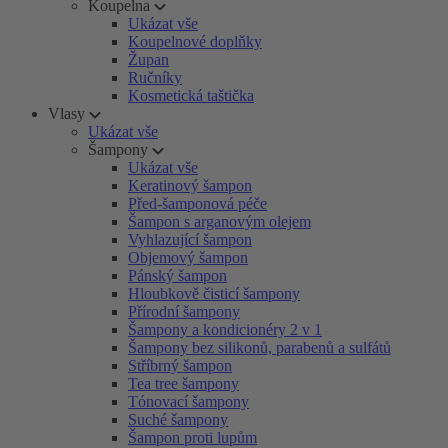
Koupelna
Ukázat vše
Koupelnové doplňky
Župan
Ručníky
Kosmetická taštička
Vlasy
Ukázat vše
Šampony
Ukázat vše
Keratinový šampon
Před-šamponová péče
Šampon s arganovým olejem
Vyhlazující šampon
Objemový šampon
Pánský šampon
Hloubkově čisticí šampony
Přírodní šampony
Šampony a kondicionéry 2 v 1
Šampony bez silikonů, parabenů a sulfátů
Stříbrný šampon
Tea tree šampony
Tónovací šampony
Suché šampony
Šampon proti lupům