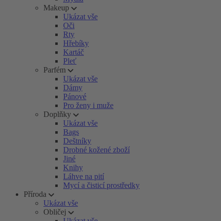
Makeup
Ukázat vše
Oči
Rty
Hřebíky
Kartáč
Pleť
Parfém
Ukázat vše
Dámy
Pánové
Pro ženy i muže
Doplňky
Ukázat vše
Bags
Deštníky
Drobné kožené zboží
Jiné
Knihy
Láhve na pití
Mycí a čisticí prostředky
Příroda
Ukázat vše
Obličej
Ukázat vše