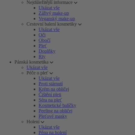
Nejdůležitější informace
Ukázat vše
Zářivý make-up
Veganský make-up
Cestovní balení kosmetiky
Ukázat vše
Oči
Obočí
Pleť
Doplňky
Rty
Pánská kosmetika
Ukázat vše
Péče o pleť
Ukázat vše
Proti stárnutí
Krém na obličej
Čištění pleti
Séra na pleť
Kosmetické balíčky
Peeling na obličej
Pleťové masky
Holení
Ukázat vše
Pěna na holení