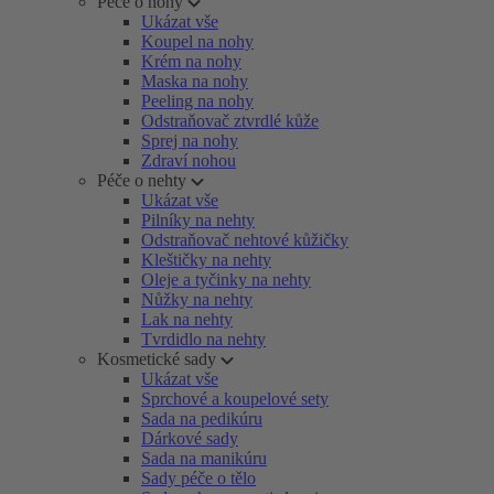
Péče o nohy
Ukázat vše
Koupel na nohy
Krém na nohy
Maska na nohy
Peeling na nohy
Odstraňovač ztvrdlé kůže
Sprej na nohy
Zdraví nohou
Péče o nehty
Ukázat vše
Pilníky na nehty
Odstraňovač nehtové kůžičky
Kleštičky na nehty
Oleje a tyčinky na nehty
Nůžky na nehty
Lak na nehty
Tvrdidlo na nehty
Kosmetické sady
Ukázat vše
Sprchové a koupelové sety
Sada na pedikúru
Dárkové sady
Sada na manikúru
Sady péče o tělo