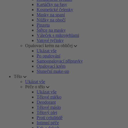
Kartáčky na řasy
Kosmetické čelenky
Masky na spaní
Nůžky na obočí
Pinzeta
Štětce na masky
Váleček s mikrojehlami
Vatové tyčinky
Opalovací krém na obličej
Ukázat vše
Po opalování
Samoopalovací přípravky
Opalovací krém
Sluneční make-up
Tělo
Ukázat vše
Péče o tělo
Ukázat vše
Tělové mléko
Deodorant
Tělové máslo
Tělový olej
Proti celulitidě
Intimní péče
Krk a dekolt