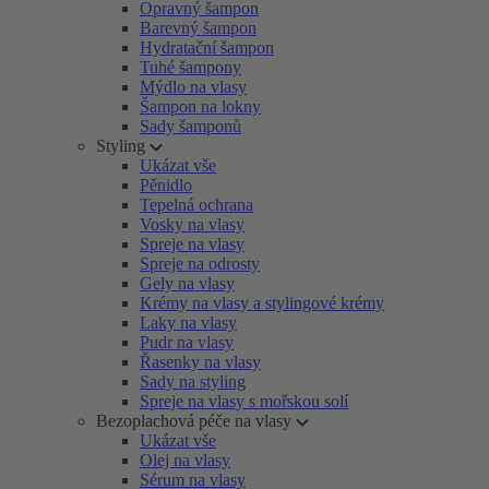
Opravný šampon
Barevný šampon
Hydratační šampon
Tuhé šampony
Mýdlo na vlasy
Šampon na lokny
Sady šamponů
Styling
Ukázat vše
Pěnidlo
Tepelná ochrana
Vosky na vlasy
Spreje na vlasy
Spreje na odrosty
Gely na vlasy
Krémy na vlasy a stylingové krémy
Laky na vlasy
Pudr na vlasy
Řasenky na vlasy
Sady na styling
Spreje na vlasy s mořskou solí
Bezoplachová péče na vlasy
Ukázat vše
Olej na vlasy
Sérum na vlasy