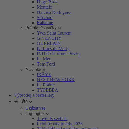
Hugo Boss
Montale
Narciso Rodriguez
Shiseido
Rabanne
Prémiové značky
Yves Saint Laurent
GIVENCHY
GUERLAIN
Parfums de Marly
INITIO Parfums Privés
La Mer
Tom Ford
Novinka
IRÄYE
NEST NEW YORK
La Prairie
TYPEBEA
Výprodej a bestsellery
☀️ Léto
Ukázat vše
Highlights
Travel Essentials
Letní beauty trendy 2026
Základní letní produkty pro muže