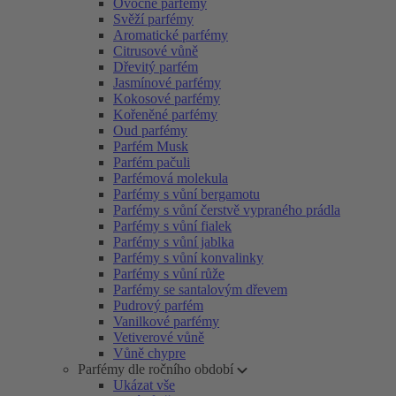
Ovocné parfémy
Svěží parfémy
Aromatické parfémy
Citrusové vůně
Dřevitý parfém
Jasmínové parfémy
Kokosové parfémy
Kořeněné parfémy
Oud parfémy
Parfém Musk
Parfém pačuli
Parfémová molekula
Parfémy s vůní bergamotu
Parfémy s vůní čerstvě vypraného prádla
Parfémy s vůní fialek
Parfémy s vůní jablka
Parfémy s vůní konvalinky
Parfémy s vůní růže
Parfémy se santalovým dřevem
Pudrový parfém
Vanilkové parfémy
Vetiverové vůně
Vůně chypre
Parfémy dle ročního období
Ukázat vše