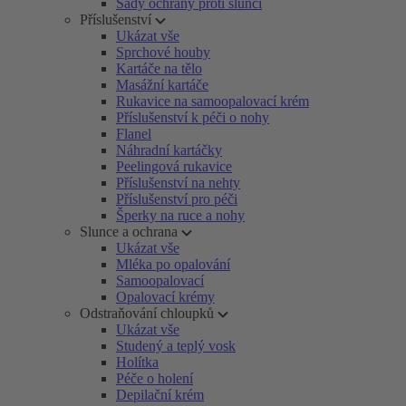
Sady ochrany proti slunci
Příslušenství
Ukázat vše
Sprchové houby
Kartáče na tělo
Masážní kartáče
Rukavice na samoopalovací krém
Příslušenství k péči o nohy
Flanel
Náhradní kartáčky
Peelingová rukavice
Příslušenství na nehty
Příslušenství pro péči
Šperky na ruce a nohy
Slunce a ochrana
Ukázat vše
Mléka po opalování
Samoopalovací
Opalovací krémy
Odstraňování chloupků
Ukázat vše
Studený a teplý vosk
Holítka
Péče o holení
Depilační krém