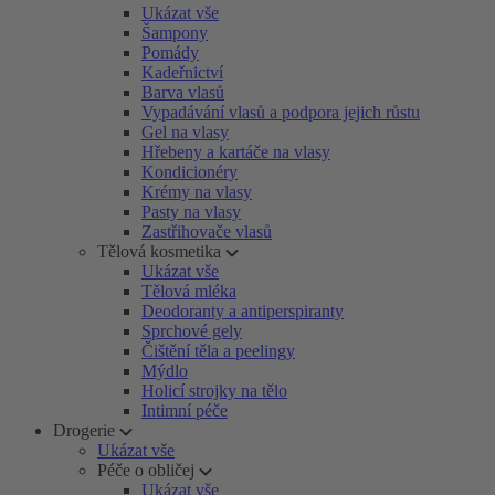
Ukázat vše
Šampony
Pomády
Kadeřnictví
Barva vlasů
Vypadávání vlasů a podpora jejich růstu
Gel na vlasy
Hřebeny a kartáče na vlasy
Kondicionéry
Krémy na vlasy
Pasty na vlasy
Zastřihovače vlasů
Tělová kosmetika
Ukázat vše
Tělová mléka
Deodoranty a antiperspiranty
Sprchové gely
Čištění těla a peelingy
Mýdlo
Holicí strojky na tělo
Intimní péče
Drogerie
Ukázat vše
Péče o obličej
Ukázat vše