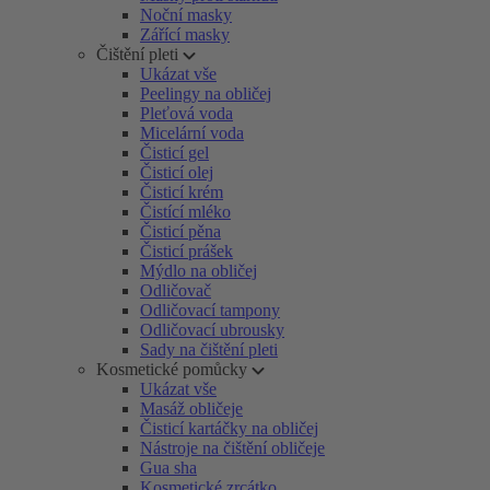
Noční masky
Zářící masky
Čištění pleti
Ukázat vše
Peelingy na obličej
Pleťová voda
Micelární voda
Čisticí gel
Čisticí olej
Čisticí krém
Čistící mléko
Čisticí pěna
Čisticí prášek
Mýdlo na obličej
Odličovač
Odličovací tampony
Odličovací ubrousky
Sady na čištění pleti
Kosmetické pomůcky
Ukázat vše
Masáž obličeje
Čisticí kartáčky na obličej
Nástroje na čištění obličeje
Gua sha
Kosmetické zrcátko