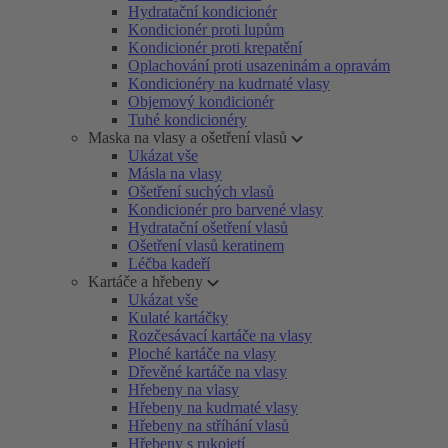
Hydratační kondicionér
Kondicionér proti lupům
Kondicionér proti krepatění
Oplachování proti usazeninám a opravám
Kondicionéry na kudrnaté vlasy
Objemový kondicionér
Tuhé kondicionéry
Maska na vlasy a ošetření vlasů
Ukázat vše
Másla na vlasy
Ošetření suchých vlasů
Kondicionér pro barvené vlasy
Hydratační ošetření vlasů
Ošetření vlasů keratinem
Léčba kadeří
Kartáče a hřebeny
Ukázat vše
Kulaté kartáčky
Rozčesávací kartáče na vlasy
Ploché kartáče na vlasy
Dřevěné kartáče na vlasy
Hřebeny na vlasy
Hřebeny na kudrnaté vlasy
Hřebeny na stříhání vlasů
Hřebeny s rukojetí