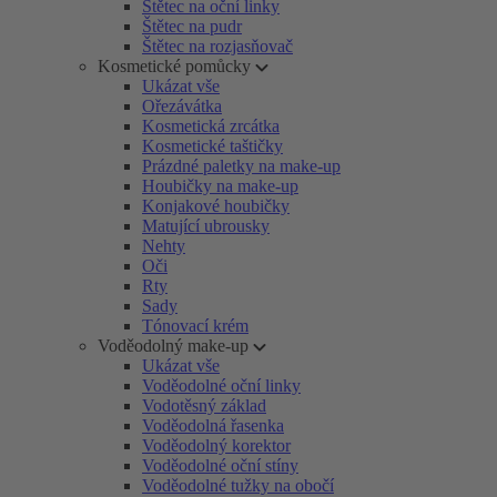
Štětec na oční linky
Štětec na pudr
Štětec na rozjasňovač
Kosmetické pomůcky
Ukázat vše
Ořezávátka
Kosmetická zrcátka
Kosmetické taštičky
Prázdné paletky na make-up
Houbičky na make-up
Konjakové houbičky
Matující ubrousky
Nehty
Oči
Rty
Sady
Tónovací krém
Voděodolný make-up
Ukázat vše
Voděodolné oční linky
Vodotěsný základ
Voděodolná řasenka
Voděodolný korektor
Voděodolné oční stíny
Voděodolné tužky na obočí