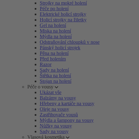
Strojky na mokré holení
Péče po holení
Elektrické holicí strojky
Holicí strojky na žiletky
Gel na holení
Miska na holení
Mýdla na holení
Odstraňování chloupků v nose
Pánský holicí strojek
Pěna na holení
Před holením
Razor
Sady na holení
Štětka na holení
Stojan na holení
Péče o vousy
Ukázat vše
Balzámy na vousy
Hřebeny a kartáče na vousy
Oleje na vousy
Zastřihovače vousů
Mýdla a šampony na vousy
Nůžky na vousy
Sady na vousy
Vlasová kosmetika