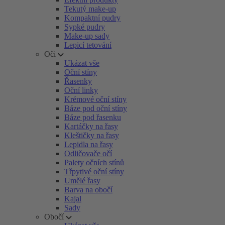
Tekutý make-up
Kompaktní pudry
Sypké pudry
Make-up sady
Lepicí tetování
Oči
Ukázat vše
Oční stíny
Řasenky
Oční linky
Krémové oční stíny
Báze pod oční stíny
Báze pod řasenku
Kartáčky na řasy
Kleštičky na řasy
Lepidla na řasy
Odličovače očí
Palety očních stínů
Třpytivé oční stíny
Umělé řasy
Barva na obočí
Kajal
Sady
Obočí