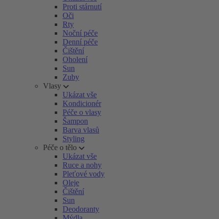
Proti stárnutí
Oči
Rty
Noční péče
Denní péče
Čištění
Oholení
Sun
Zuby
Vlasy
Ukázat vše
Kondicionér
Péče o vlasy
Šampon
Barva vlasů
Styling
Péče o tělo
Ukázat vše
Ruce a nohy
Pleťové vody
Oleje
Čištění
Sun
Deodoranty
Mýdla