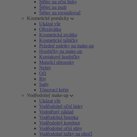
Štětec na oční linky
Štětec na pudr
Štětec na rozjasňovač
Kosmetické pomůcky
Ukázat vše
Ořezávátka
Kosmetická zrcátka
Kosmetické taštičky
Prázdné paletky na make-up
Houbičky na make-up
Konjakové houbičky
Matující ubrousky
Nehty
Oči
Rty
Sady
Tónovací krém
Voděodolný make-up
Ukázat vše
Voděodolné oční linky
Vodotěsný základ
Voděodolná řasenka
Voděodolný korektor
Voděodolné oční stíny
Voděodolné tužky na obočí