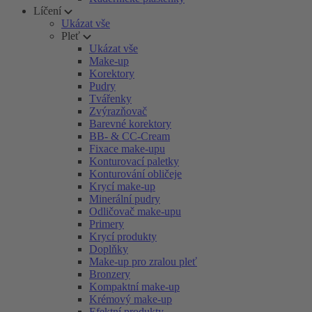
Líčení
Ukázat vše
Pleť
Ukázat vše
Make-up
Korektory
Pudry
Tvářenky
Zvýrazňovač
Barevné korektory
BB- & CC-Cream
Fixace make-upu
Konturovací paletky
Konturování obličeje
Krycí make-up
Minerální pudry
Odličovač make-upu
Primery
Krycí produkty
Doplňky
Make-up pro zralou pleť
Bronzery
Kompaktní make-up
Krémový make-up
Efektní produkty