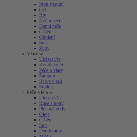
Proti stárnutí
Oči
Rty
Noční péče
Denní péče
Čištění
Oholení
Sun
Zuby
Vlasy
Ukázat vše
Kondicionér
Péče o vlasy
Šampon
Barva vlasů
Styling
Péče o tělo
Ukázat vše
Ruce a nohy
Pleťové vody
Oleje
Čištění
Sun
Deodoranty
Mýdla