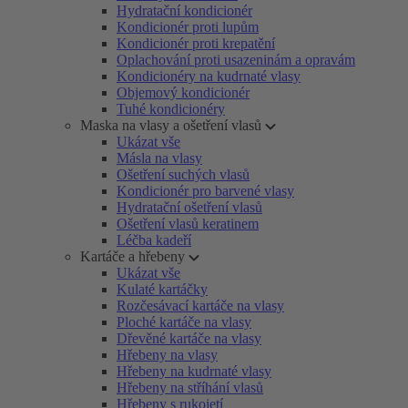
Hydratační kondicionér
Kondicionér proti lupům
Kondicionér proti krepatění
Oplachování proti usazeninám a opravám
Kondicionéry na kudrnaté vlasy
Objemový kondicionér
Tuhé kondicionéry
Maska na vlasy a ošetření vlasů
Ukázat vše
Másla na vlasy
Ošetření suchých vlasů
Kondicionér pro barvené vlasy
Hydratační ošetření vlasů
Ošetření vlasů keratinem
Léčba kadeří
Kartáče a hřebeny
Ukázat vše
Kulaté kartáčky
Rozčesávací kartáče na vlasy
Ploché kartáče na vlasy
Dřevěné kartáče na vlasy
Hřebeny na vlasy
Hřebeny na kudrnaté vlasy
Hřebeny na stříhání vlasů
Hřebeny s rukojetí