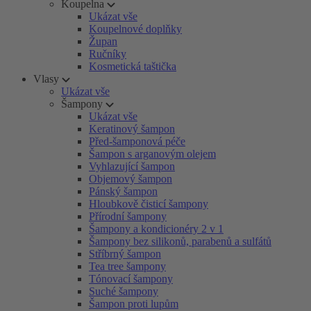
Koupelna
Ukázat vše
Koupelnové doplňky
Župan
Ručníky
Kosmetická taštička
Vlasy
Ukázat vše
Šampony
Ukázat vše
Keratinový šampon
Před-šamponová péče
Šampon s arganovým olejem
Vyhlazující šampon
Objemový šampon
Pánský šampon
Hloubkově čisticí šampony
Přírodní šampony
Šampony a kondicionéry 2 v 1
Šampony bez silikonů, parabenů a sulfátů
Stříbrný šampon
Tea tree šampony
Tónovací šampony
Suché šampony
Šampon proti lupům