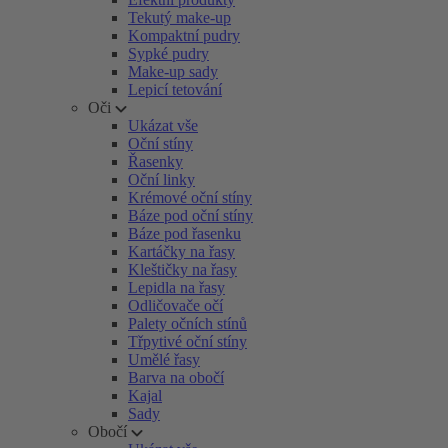
Tekutý make-up
Kompaktní pudry
Sypké pudry
Make-up sady
Lepicí tetování
Oči
Ukázat vše
Oční stíny
Řasenky
Oční linky
Krémové oční stíny
Báze pod oční stíny
Báze pod řasenku
Kartáčky na řasy
Kleštičky na řasy
Lepidla na řasy
Odličovače očí
Palety očních stínů
Třpytivé oční stíny
Umělé řasy
Barva na obočí
Kajal
Sady
Obočí