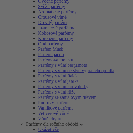
Ovocné parfémy
Svěží parfémy
Aromatické parfémy
Citrusové vůně
Dřevitý parfém
Jasmínové parfémy
Kokosové parfémy
Kořeněné parfémy
Oud parfémy
Parfém Musk
Parfém pačuli
Parfémová molekula
Parfémy s vůní bergamotu
Parfémy s vůní čerstvě vypraného prádla
Parfémy s vůní fialek
Parfémy s vůní jablka
Parfémy s vůní konvalinky
Parfémy s vůní růže
Parfémy se santalovým dřevem
Pudrový parfém
Vanilkové parfémy
Vetiverové vůně
Vůně chypre
Parfémy dle ročního období
Ukázat vše