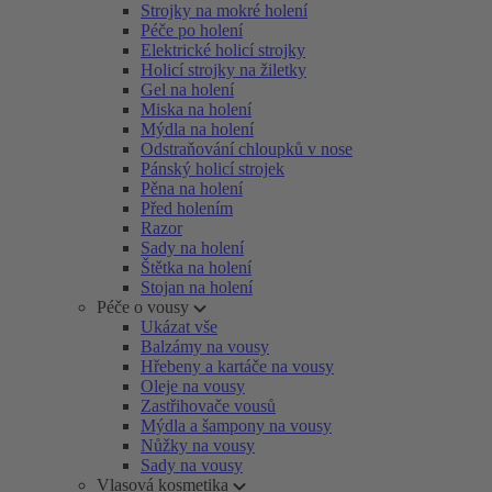
Strojky na mokré holení
Péče po holení
Elektrické holicí strojky
Holicí strojky na žiletky
Gel na holení
Miska na holení
Mýdla na holení
Odstraňování chloupků v nose
Pánský holicí strojek
Pěna na holení
Před holením
Razor
Sady na holení
Štětka na holení
Stojan na holení
Péče o vousy
Ukázat vše
Balzámy na vousy
Hřebeny a kartáče na vousy
Oleje na vousy
Zastřihovače vousů
Mýdla a šampony na vousy
Nůžky na vousy
Sady na vousy
Vlasová kosmetika