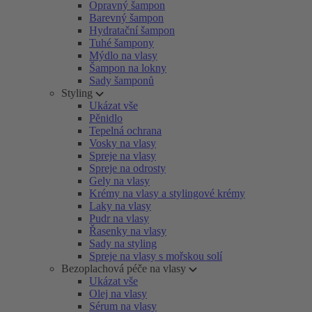
Opravný šampon
Barevný šampon
Hydratační šampon
Tuhé šampony
Mýdlo na vlasy
Šampon na lokny
Sady šamponů
Styling
Ukázat vše
Pěnidlo
Tepelná ochrana
Vosky na vlasy
Spreje na vlasy
Spreje na odrosty
Gely na vlasy
Krémy na vlasy a stylingové krémy
Laky na vlasy
Pudr na vlasy
Řasenky na vlasy
Sady na styling
Spreje na vlasy s mořskou solí
Bezoplachová péče na vlasy
Ukázat vše
Olej na vlasy
Sérum na vlasy