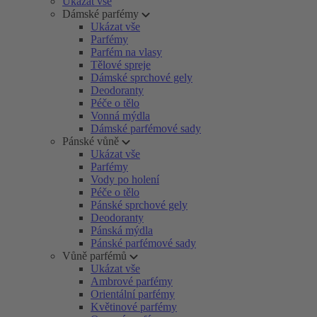
Ukázat vše
Dámské parfémy
Ukázat vše
Parfémy
Parfém na vlasy
Tělové spreje
Dámské sprchové gely
Deodoranty
Péče o tělo
Vonná mýdla
Dámské parfémové sady
Pánské vůně
Ukázat vše
Parfémy
Vody po holení
Péče o tělo
Pánské sprchové gely
Deodoranty
Pánská mýdla
Pánské parfémové sady
Vůně parfémů
Ukázat vše
Ambrové parfémy
Orientální parfémy
Květinové parfémy