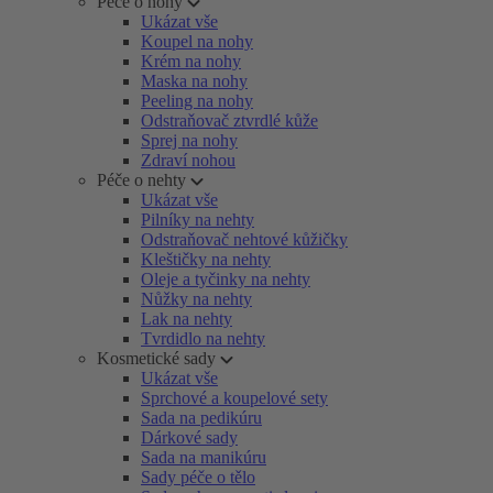
Péče o nohy
Ukázat vše
Koupel na nohy
Krém na nohy
Maska na nohy
Peeling na nohy
Odstraňovač ztvrdlé kůže
Sprej na nohy
Zdraví nohou
Péče o nehty
Ukázat vše
Pilníky na nehty
Odstraňovač nehtové kůžičky
Kleštičky na nehty
Oleje a tyčinky na nehty
Nůžky na nehty
Lak na nehty
Tvrdidlo na nehty
Kosmetické sady
Ukázat vše
Sprchové a koupelové sety
Sada na pedikúru
Dárkové sady
Sada na manikúru
Sady péče o tělo