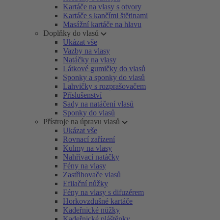
Kartáče na vlasy s otvory
Kartáče s kančími štětinami
Masážní kartáče na hlavu
Doplňky do vlasů
Ukázat vše
Vazby na vlasy
Natáčky na vlasy
Látkové gumičky do vlasů
Sponky a sponky do vlasů
Lahvičky s rozprašovačem
Příslušenství
Sady na natáčení vlasů
Sponky do vlasů
Přístroje na úpravu vlasů
Ukázat vše
Rovnací zařízení
Kulmy na vlasy
Nahřívací natáčky
Fény na vlasy
Zastřihovače vlasů
Efilační nůžky
Fény na vlasy s difuzérem
Horkovzdušné kartáče
Kadeřnické nůžky
Kadeřnické pláštěnky