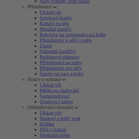
Sady ochrany proti slunci
Příslušenství
Ukázat vše
Sprchové houby
Kartáče na tělo
Masážní kartáče
Rukavice na samoopalovací krém
Příslušenství k péči o nohy
Flanel
Náhradní kartáčky
Peelingová rukavice
Příslušenství na nehty
Příslušenství pro péči
Šperky na ruce a nohy
Slunce a ochrana
Ukázat vše
Mléka po opalování
Samoopalovací
Opalovací krémy
Odstraňování chloupků
Ukázat vše
Studený a teplý vosk
Holítka
Péče o holení
Depilační krém