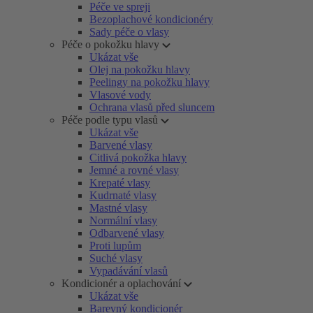
Péče ve spreji
Bezoplachové kondicionéry
Sady péče o vlasy
Péče o pokožku hlavy
Ukázat vše
Olej na pokožku hlavy
Peelingy na pokožku hlavy
Vlasové vody
Ochrana vlasů před sluncem
Péče podle typu vlasů
Ukázat vše
Barvené vlasy
Citlivá pokožka hlavy
Jemné a rovné vlasy
Krepaté vlasy
Kudrnaté vlasy
Mastné vlasy
Normální vlasy
Odbarvené vlasy
Proti lupům
Suché vlasy
Vypadávání vlasů
Kondicionér a oplachování
Ukázat vše
Barevný kondicionér