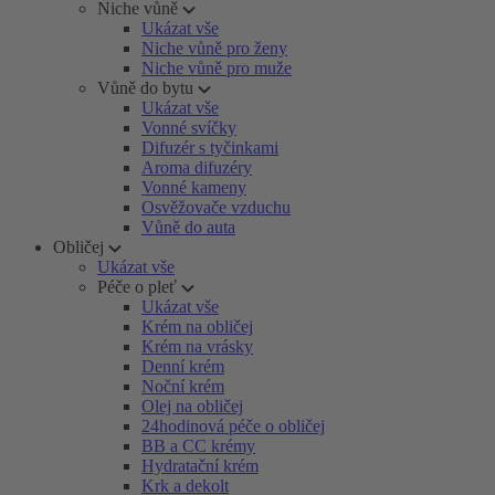
Niche vůně
Ukázat vše
Niche vůně pro ženy
Niche vůně pro muže
Vůně do bytu
Ukázat vše
Vonné svíčky
Difuzér s tyčinkami
Aroma difuzéry
Vonné kameny
Osvěžovače vzduchu
Vůně do auta
Obličej
Ukázat vše
Péče o pleť
Ukázat vše
Krém na obličej
Krém na vrásky
Denní krém
Noční krém
Olej na obličej
24hodinová péče o obličej
BB a CC krémy
Hydratační krém
Krk a dekolt