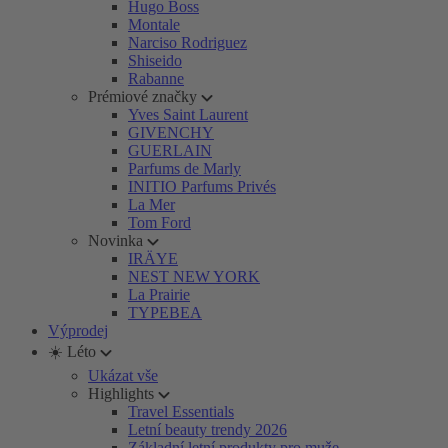
Hugo Boss
Montale
Narciso Rodriguez
Shiseido
Rabanne
Prémiové značky
Yves Saint Laurent
GIVENCHY
GUERLAIN
Parfums de Marly
INITIO Parfums Privés
La Mer
Tom Ford
Novinka
IRÄYE
NEST NEW YORK
La Prairie
TYPEBEA
Výprodej
☀️ Léto
Ukázat vše
Highlights
Travel Essentials
Letní beauty trendy 2026
Základní letní produkty pro muže