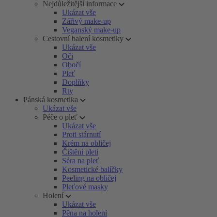
Nejdůležitější informace
Ukázat vše
Zářivý make-up
Veganský make-up
Cestovní balení kosmetiky
Ukázat vše
Oči
Obočí
Pleť
Doplňky
Rty
Pánská kosmetika
Ukázat vše
Péče o pleť
Ukázat vše
Proti stárnutí
Krém na obličej
Čištění pleti
Séra na pleť
Kosmetické balíčky
Peeling na obličej
Pleťové masky
Holení
Ukázat vše
Pěna na holení