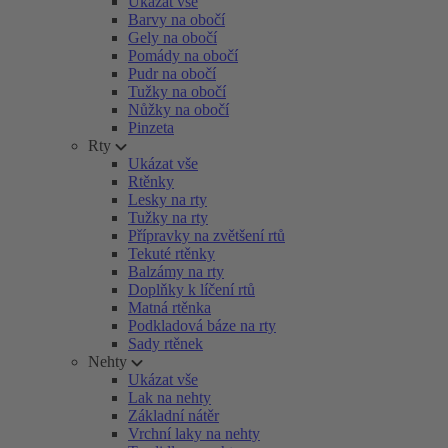
Ukázat vše
Barvy na obočí
Gely na obočí
Pomády na obočí
Pudr na obočí
Tužky na obočí
Nůžky na obočí
Pinzeta
Rty
Ukázat vše
Rtěnky
Lesky na rty
Tužky na rty
Přípravky na zvětšení rtů
Tekuté rtěnky
Balzámy na rty
Doplňky k líčení rtů
Matná rtěnka
Podkladová báze na rty
Sady rtěnek
Nehty
Ukázat vše
Lak na nehty
Základní nátěr
Vrchní laky na nehty