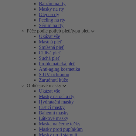
Balzám na rty
Masky na rty
Olej na rty
Peeling na rty
Sérum na rty
Péče podle potřeb pleti/typu pleti
Ukázat vše
Mastná pleť
Smíšená pleť
Citlivá pleť
Suchá pleť
Problematická pleť
Anti-aging kosmetika
S UV ochranou
Zarudnutí kůže
Obličejové masky
Ukázat vše
Masky na oči a rty
Hydratační masky
Čisticí masky
Bahenní masky
Látkové masky
Maska na černé tečky
Masky proti pupínkům
Masky proti stárnutí