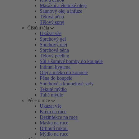
Masážní a éterické oleje
Saunový olej a infuze
Tělová pěna
Tělový sprej
Čištění těla
Ukázat vše
Sprchový gel
Sprchový olej
Sprchová pěna
Tělový peeling
Sůl a šumivé bomby do koupele
Intimní hygiena
Olej a mléko do koupele
Pěna do koupele
Sprchové a koupelové sady
Tekuté mýdlo
Tuhé mýdlo
Péče o ruce
Ukázat vše
Krém na ruce
Dezinfekce na ruce
Maska na ruce
Drhnutí rukou
Mýdlo na ruce