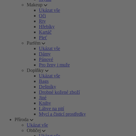
Makeup
Ukázat vše
Oči
Rty
Hřebíky
Kartáč
Pleť
Parfém
Ukázat vše
Dámy
Pánové
Pro ženy i muže
Doplňky
Ukázat vše
Bags
Deštníky
Drobné kožené zboží
Jiné
Knihy
Láhve na pití
Mycí a čisticí prostředky
Příroda
Ukázat vše
Obličej
Ukázat vše