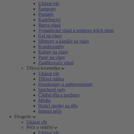
Ukázat vše
Šampony
Pomády
Kadeřnictví
Barva vlasů
Vypadávání vlasů a podpora jejich růstu
Gel na vlasy
Hřebeny a kartáče na vlasy
Kondicionéry
Krémy na vlasy
Pasty na vlasy
Zastřihovače vlasů
Tělová kosmetika
Ukázat vše
Tělová mléka
Deodoranty a antiperspiranty
Sprchové gely
Čištění těla a peelingy
Mýdlo
Holicí strojky na tělo
Intimní péče
Drogerie
Ukázat vše
Péče o obličej
Ukázat vše