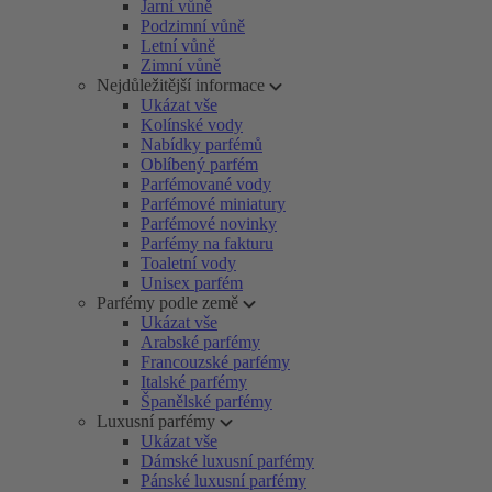
Jarní vůně
Podzimní vůně
Letní vůně
Zimní vůně
Nejdůležitější informace
Ukázat vše
Kolínské vody
Nabídky parfémů
Oblíbený parfém
Parfémované vody
Parfémové miniatury
Parfémové novinky
Parfémy na fakturu
Toaletní vody
Unisex parfém
Parfémy podle země
Ukázat vše
Arabské parfémy
Francouzské parfémy
Italské parfémy
Španělské parfémy
Luxusní parfémy
Ukázat vše
Dámské luxusní parfémy
Pánské luxusní parfémy