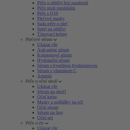
Péče o obličej bez parabenů
Péče proti pupínkům
Péče s Q10
Pleťové masky
Sada péče o pleť
Sprej na obličej
Tónovací krémy
Pleťové sérum
Ukázat vše
Anti-aging sérum
Kolagenové sérum
Hydratační sérum
Sérum s kyselinou hyaluronovou
Sérum s vitamínem C
Ampule
Péče o oční okolí
Ukázat vše
Sérum na obočí
Oční krém
Masky a polštářky na oči
Oční sérum
Sérum na řasy
Oční gel
Péče o rty
Ukázat vše