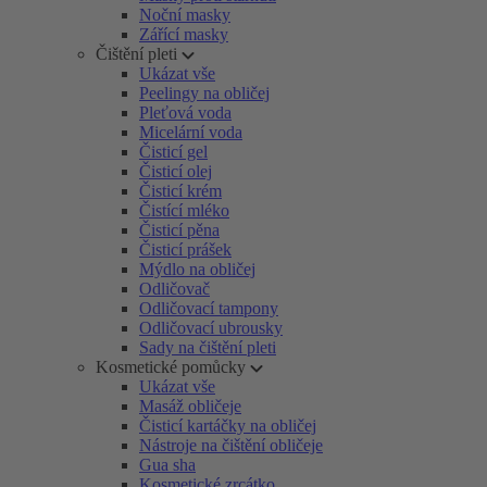
Noční masky
Zářící masky
Čištění pleti
Ukázat vše
Peelingy na obličej
Pleťová voda
Micelární voda
Čisticí gel
Čisticí olej
Čisticí krém
Čistící mléko
Čisticí pěna
Čisticí prášek
Mýdlo na obličej
Odličovač
Odličovací tampony
Odličovací ubrousky
Sady na čištění pleti
Kosmetické pomůcky
Ukázat vše
Masáž obličeje
Čisticí kartáčky na obličej
Nástroje na čištění obličeje
Gua sha
Kosmetické zrcátko