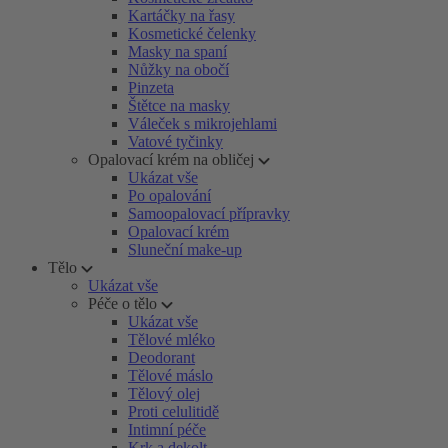
Kartáčky na řasy
Kosmetické čelenky
Masky na spaní
Nůžky na obočí
Pinzeta
Štětce na masky
Váleček s mikrojehlami
Vatové tyčinky
Opalovací krém na obličej
Ukázat vše
Po opalování
Samoopalovací přípravky
Opalovací krém
Sluneční make-up
Tělo
Ukázat vše
Péče o tělo
Ukázat vše
Tělové mléko
Deodorant
Tělové máslo
Tělový olej
Proti celulitidě
Intimní péče
Krk a dekolt