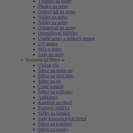
Tvrdidlo na nehty
Pilníky na nehty
Gelový lak na nehty
Nůžky na nehty
Nůžky na nehty
Odlakovač na nehty
Odstraňovač kůžičky
Umělé nehty a nehtový design
UV lampy
Péče o nehty
Sady na nehty
Kosmetické štětce
Ukázat vše
Štětce na make-up
Štětce na oční stíny
Štětec na rty
Čistič kartáčů
Štětce na tvářenku
Aplikátory
Kartáček na obočí
Pudrové obláčky
Sáčky na kartáče
Sady kosmetických štětců
Štětce na korektor
Štětce na masky