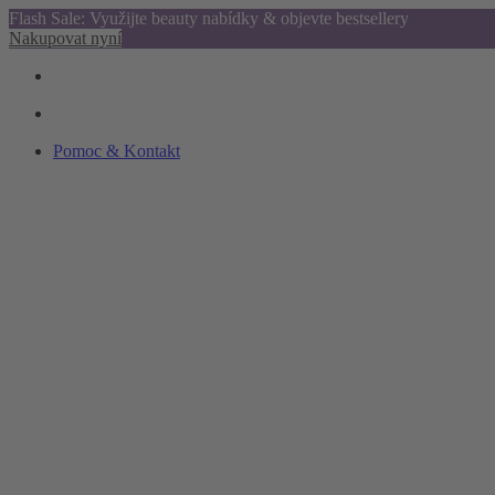
Flash Sale: Využijte beauty nabídky & objevte bestsellery
Nakupovat nyní
Pomoc & Kontakt