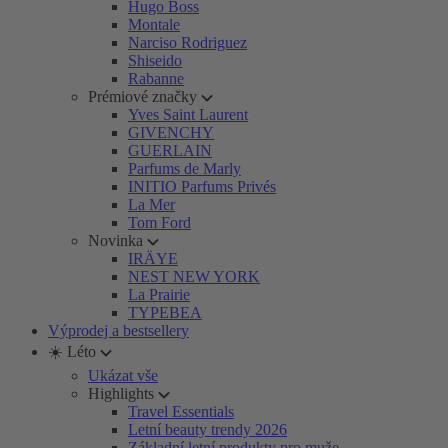
Hugo Boss
Montale
Narciso Rodriguez
Shiseido
Rabanne
Prémiové značky
Yves Saint Laurent
GIVENCHY
GUERLAIN
Parfums de Marly
INITIO Parfums Privés
La Mer
Tom Ford
Novinka
IRÄYE
NEST NEW YORK
La Prairie
TYPEBEA
Výprodej a bestsellery
☀️ Léto
Ukázat vše
Highlights
Travel Essentials
Letní beauty trendy 2026
Základní letní produkty pro muže