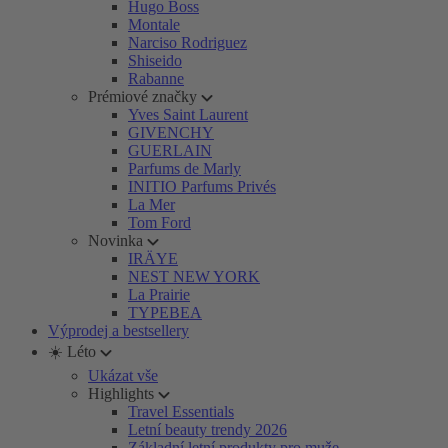
Hugo Boss
Montale
Narciso Rodriguez
Shiseido
Rabanne
Prémiové značky
Yves Saint Laurent
GIVENCHY
GUERLAIN
Parfums de Marly
INITIO Parfums Privés
La Mer
Tom Ford
Novinka
IRÄYE
NEST NEW YORK
La Prairie
TYPEBEA
Výprodej a bestsellery
☀️ Léto
Ukázat vše
Highlights
Travel Essentials
Letní beauty trendy 2026
Základní letní produkty pro muže