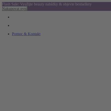
Flash Sale: Využijte beauty nabídky & objevte bestsellery
Nakupovat nyní
Pomoc & Kontakt