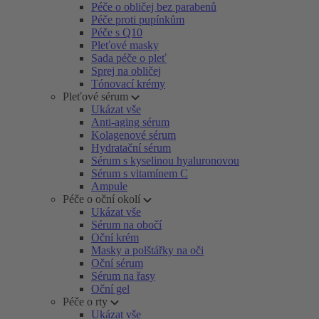
Péče o obličej bez parabenů
Péče proti pupínkům
Péče s Q10
Pleťové masky
Sada péče o pleť
Sprej na obličej
Tónovací krémy
Pleťové sérum
Ukázat vše
Anti-aging sérum
Kolagenové sérum
Hydratační sérum
Sérum s kyselinou hyaluronovou
Sérum s vitamínem C
Ampule
Péče o oční okolí
Ukázat vše
Sérum na obočí
Oční krém
Masky a polštářky na oči
Oční sérum
Sérum na řasy
Oční gel
Péče o rty
Ukázat vše