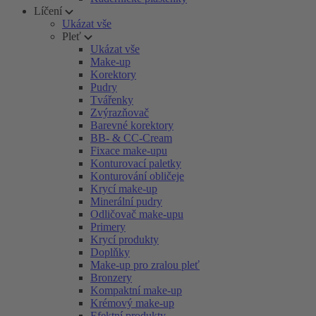
Líčení
Ukázat vše
Pleť
Ukázat vše
Make-up
Korektory
Pudry
Tvářenky
Zvýrazňovač
Barevné korektory
BB- & CC-Cream
Fixace make-upu
Konturovací paletky
Konturování obličeje
Krycí make-up
Minerální pudry
Odličovač make-upu
Primery
Krycí produkty
Doplňky
Make-up pro zralou pleť
Bronzery
Kompaktní make-up
Krémový make-up
Efektní produkty