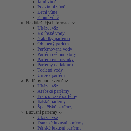
Jarní vůně
Podzimní vůně
Letní vůně
Zimní vůně
Nejdůležitější informace
Ukázat vše
Kolínské vody
Nabídky parfémů
Oblíbený parfém
Parfémované vody
Parfémové miniatury
Parfémové novinky
Parfémy na fakturu
Toaletní vody
Unisex parfém
Parfémy podle země
Ukázat vše
Arabské parfémy
Francouzské parfémy
Italské parfémy
Španělské parfémy
Luxusní parfémy
Ukázat vše
Dámské luxusní parfémy
Pánské luxusní parfémy