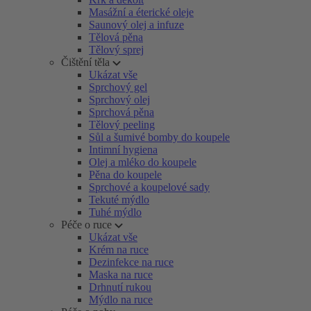
Masážní a éterické oleje
Saunový olej a infuze
Tělová pěna
Tělový sprej
Čištění těla
Ukázat vše
Sprchový gel
Sprchový olej
Sprchová pěna
Tělový peeling
Sůl a šumivé bomby do koupele
Intimní hygiena
Olej a mléko do koupele
Pěna do koupele
Sprchové a koupelové sady
Tekuté mýdlo
Tuhé mýdlo
Péče o ruce
Ukázat vše
Krém na ruce
Dezinfekce na ruce
Maska na ruce
Drhnutí rukou
Mýdlo na ruce