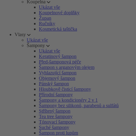
Koupelna
Ukázat vše
Koupelnové doplňky
Župan
Ručníky
Kosmetická taštička
Vlasy
Ukázat vše
Šampony
Ukázat vše
Keratinový šampon
Před-šamponová péče
Šampon s arganovým olejem
Vyhlazující šampon
Objemový šampon
Pánský šampon
Hloubkově čisticí šampony
Přírodní šampony
Šampony a kondicionéry 2 v 1
Šampony bez silikonů, parabenů a sulfátů
Stříbrný šampon
Tea tree šampony
Tónovací šampony
Suché šampony
Šampon proti lupům