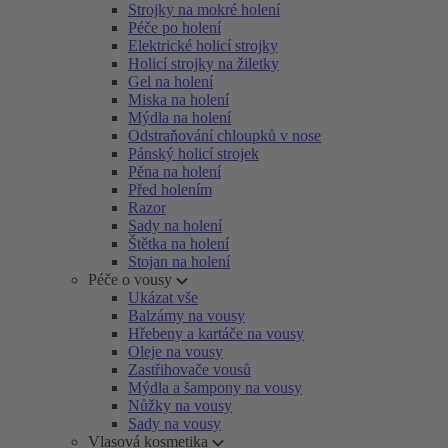
Strojky na mokré holení
Péče po holení
Elektrické holicí strojky
Holicí strojky na žiletky
Gel na holení
Miska na holení
Mýdla na holení
Odstraňování chloupků v nose
Pánský holicí strojek
Pěna na holení
Před holením
Razor
Sady na holení
Štětka na holení
Stojan na holení
Péče o vousy
Ukázat vše
Balzámy na vousy
Hřebeny a kartáče na vousy
Oleje na vousy
Zastřihovače vousů
Mýdla a šampony na vousy
Nůžky na vousy
Sady na vousy
Vlasová kosmetika