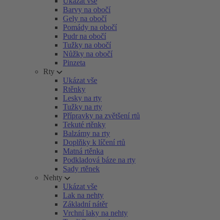
Ukázat vše
Barvy na obočí
Gely na obočí
Pomády na obočí
Pudr na obočí
Tužky na obočí
Nůžky na obočí
Pinzeta
Rty
Ukázat vše
Rtěnky
Lesky na rty
Tužky na rty
Přípravky na zvětšení rtů
Tekuté rtěnky
Balzámy na rty
Doplňky k líčení rtů
Matná rtěnka
Podkladová báze na rty
Sady rtěnek
Nehty
Ukázat vše
Lak na nehty
Základní nátěr
Vrchní laky na nehty