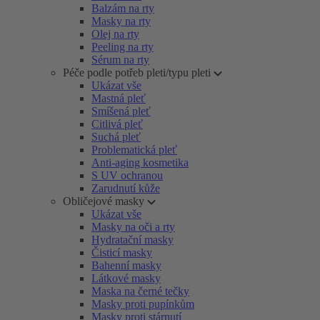
Balzám na rty
Masky na rty
Olej na rty
Peeling na rty
Sérum na rty
Péče podle potřeb pleti/typu pleti
Ukázat vše
Mastná pleť
Smíšená pleť
Citlivá pleť
Suchá pleť
Problematická pleť
Anti-aging kosmetika
S UV ochranou
Zarudnutí kůže
Obličejové masky
Ukázat vše
Masky na oči a rty
Hydratační masky
Čisticí masky
Bahenní masky
Látkové masky
Maska na černé tečky
Masky proti pupínkům
Masky proti stárnutí