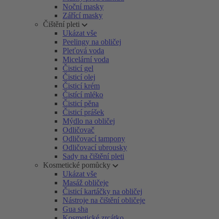
Noční masky
Zářící masky
Čištění pleti
Ukázat vše
Peelingy na obličej
Pleťová voda
Micelární voda
Čisticí gel
Čisticí olej
Čisticí krém
Čistící mléko
Čisticí pěna
Čisticí prášek
Mýdlo na obličej
Odličovač
Odličovací tampony
Odličovací ubrousky
Sady na čištění pleti
Kosmetické pomůcky
Ukázat vše
Masáž obličeje
Čisticí kartáčky na obličej
Nástroje na čištění obličeje
Gua sha
Kosmetické zrcátko