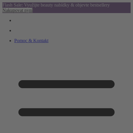
Flash Sale: Využijte beauty nabídky & objevte bestsellery
Nakupovat nyní
Pomoc & Kontakt