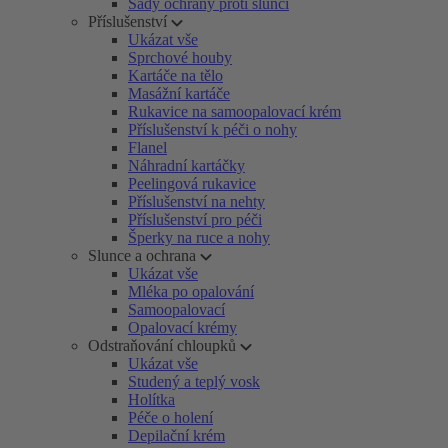
Sady ochrany proti slunci
Příslušenství
Ukázat vše
Sprchové houby
Kartáče na tělo
Masážní kartáče
Rukavice na samoopalovací krém
Příslušenství k péči o nohy
Flanel
Náhradní kartáčky
Peelingová rukavice
Příslušenství na nehty
Příslušenství pro péči
Šperky na ruce a nohy
Slunce a ochrana
Ukázat vše
Mléka po opalování
Samoopalovací
Opalovací krémy
Odstraňování chloupků
Ukázat vše
Studený a teplý vosk
Holítka
Péče o holení
Depilační krém