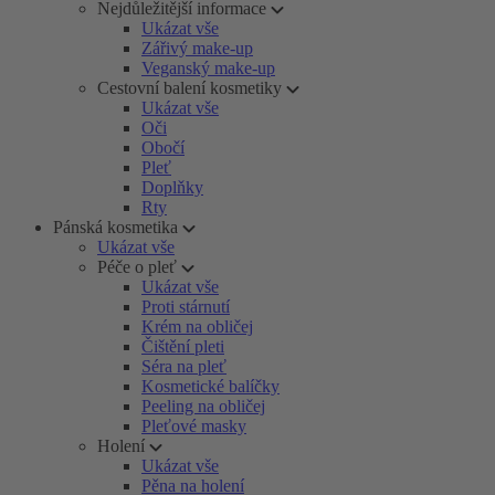
Nejdůležitější informace
Ukázat vše
Zářivý make-up
Veganský make-up
Cestovní balení kosmetiky
Ukázat vše
Oči
Obočí
Pleť
Doplňky
Rty
Pánská kosmetika
Ukázat vše
Péče o pleť
Ukázat vše
Proti stárnutí
Krém na obličej
Čištění pleti
Séra na pleť
Kosmetické balíčky
Peeling na obličej
Pleťové masky
Holení
Ukázat vše
Pěna na holení