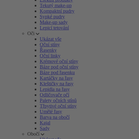
Tekutý make-up
Kompaktní pudry
Sypké pudry
Make-up sady
Lepicí tetování
Oči
Ukázat vše
Oční stíny
Řasenky
Oční linky
Krémové oční stíny
Báze pod oční stíny
Báze pod řasenku
Kartáčky na řasy
Kleštičky na řasy
Lepidla na řasy
Odličovače očí
Palety očních stínů
Třpytivé oční stíny
Umělé řasy
Barva na obočí
Kajal
Sady
Obočí