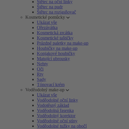
Štětec na oční linky
Štětec na pudr
Štětec na rozjasňovač
Kosmetické pomůcky
Ukázat vše
Ořezávátka
Kosmetická zrcátka
Kosmetické taštičky
Prázdné paletky na make-up
Houbičky na make-up
Konjakové houbičky
Matující ubrousky
Nehty
Oči
Rty
Sady
Tónovací krém
Voděodolný make-up
Ukázat vše
Voděodolné oční linky
Vodotěsný základ
Voděodolná řasenka
Voděodolný korektor
Voděodolné oční stíny
Voděodolné tužky na obočí