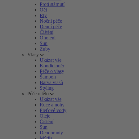
Proti stárnutí
Oči
Rty
Noční péče
Denní péče
Čištění
Oholení
Sun
Zuby
Vlasy
Ukázat vše
Kondicionér
Péče o vlasy
Šampon
Barva vlasů
Styling
Péče o tělo
Ukázat vše
Ruce a nohy
Pleťové vody
Oleje
Čištění
Sun
Deodoranty
Mýdla