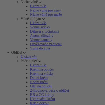
Niche vůně
Ukázat vše
Niche vůně pro ženy
Niche vůně pro muže
Vůně do bytu
Ukázat vše
Vonné svíčky
Difuzér s tyčinkami
Aroma difuzéry
Vonné kameny
Osvěžovače vzduchu
Vůně do auta
Obličej
Ukázat vše
Péče o pleť
Ukázat vše
Krém na obličej
Krém na vrásky
Denní krém
Noční krém
Olej na obličej
24hodinová péče o obličej
BB a CC krémy
Hydratační krém
Krk a dekolt