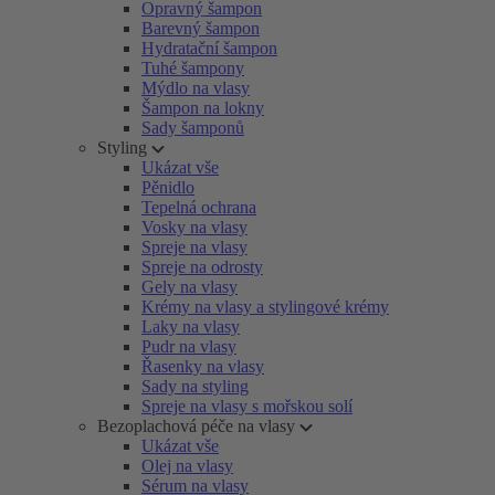
Opravný šampon
Barevný šampon
Hydratační šampon
Tuhé šampony
Mýdlo na vlasy
Šampon na lokny
Sady šamponů
Styling
Ukázat vše
Pěnidlo
Tepelná ochrana
Vosky na vlasy
Spreje na vlasy
Spreje na odrosty
Gely na vlasy
Krémy na vlasy a stylingové krémy
Laky na vlasy
Pudr na vlasy
Řasenky na vlasy
Sady na styling
Spreje na vlasy s mořskou solí
Bezoplachová péče na vlasy
Ukázat vše
Olej na vlasy
Sérum na vlasy