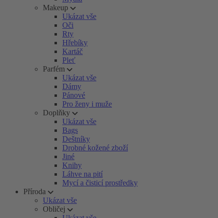
Makeup
Ukázat vše
Oči
Rty
Hřebíky
Kartáč
Pleť
Parfém
Ukázat vše
Dámy
Pánové
Pro ženy i muže
Doplňky
Ukázat vše
Bags
Deštníky
Drobné kožené zboží
Jiné
Knihy
Láhve na pití
Mycí a čisticí prostředky
Příroda
Ukázat vše
Obličej
Ukázat vše