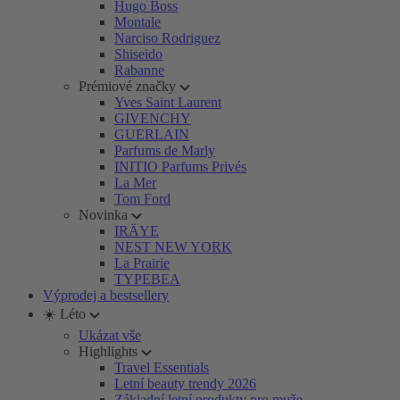
Hugo Boss
Montale
Narciso Rodriguez
Shiseido
Rabanne
Prémiové značky
Yves Saint Laurent
GIVENCHY
GUERLAIN
Parfums de Marly
INITIO Parfums Privés
La Mer
Tom Ford
Novinka
IRÄYE
NEST NEW YORK
La Prairie
TYPEBEA
Výprodej a bestsellery
☀️ Léto
Ukázat vše
Highlights
Travel Essentials
Letní beauty trendy 2026
Základní letní produkty pro muže