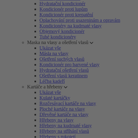
Hydratační kondicionér
Kondicionér proti lupům
Kondicionér proti krepatění
Oplachování proti usazeninám a opravám
Kondicionéry na kudrnaté vlasy
Objemový kondicionér
Tuhé kondicionéry
Maska na vlasy a ošetření vlasů
Ukázat vše
Másla na vlasy
Ošetření suchých vlasů
Kondicionér pro barvené vlasy
Hydratační ošetření vlasů
Ošetření vlasů keratinem
Léčba kadeří
Kartáče a hřebeny
Ukázat vše
Kulaté kartáčky
Rozčesávací kartáče na vlasy
Ploché kartáče na vlasy
Dřevěné kartáče na vlasy
Hřebeny na vlasy
Hřebeny na kudrnaté vlasy
Hřebeny na stříhání vlasů
Hřebeny s rukojetí