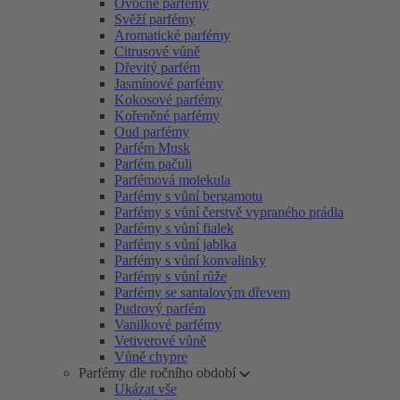
Ovocné parfémy
Svěží parfémy
Aromatické parfémy
Citrusové vůně
Dřevitý parfém
Jasmínové parfémy
Kokosové parfémy
Kořeněné parfémy
Oud parfémy
Parfém Musk
Parfém pačuli
Parfémová molekula
Parfémy s vůní bergamotu
Parfémy s vůní čerstvě vypraného prádla
Parfémy s vůní fialek
Parfémy s vůní jablka
Parfémy s vůní konvalinky
Parfémy s vůní růže
Parfémy se santalovým dřevem
Pudrový parfém
Vanilkové parfémy
Vetiverové vůně
Vůně chypre
Parfémy dle ročního období
Ukázat vše