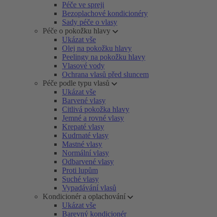
Péče ve spreji
Bezoplachové kondicionéry
Sady péče o vlasy
Péče o pokožku hlavy
Ukázat vše
Olej na pokožku hlavy
Peelingy na pokožku hlavy
Vlasové vody
Ochrana vlasů před sluncem
Péče podle typu vlasů
Ukázat vše
Barvené vlasy
Citlivá pokožka hlavy
Jemné a rovné vlasy
Krepaté vlasy
Kudrnaté vlasy
Mastné vlasy
Normální vlasy
Odbarvené vlasy
Proti lupům
Suché vlasy
Vypadávání vlasů
Kondicionér a oplachování
Ukázat vše
Barevný kondicionér