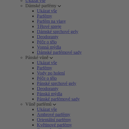
Ukázat vše
Dámské parfémy
Ukázat vše
Parfémy
Parfém na vlasy
Tělové spreje
Dámské sprchové gely
Deodoranty
Péče o tělo
Vonná mýdla
Dámské parfémové sady
Pánské vůně
Ukázat vše
Parfémy
Vody po holení
Péče o tělo
Pánské sprchové gely
Deodoranty
Pánská mýdla
Pánské parfémové sady
Vůně parfémů
Ukázat vše
Ambrové parfémy
Orientální parfémy
Květinové parfémy