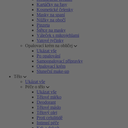
Kartáčky na řasy
Kosmetické čelenky
Masky na spaní
Nůžky na obočí
Pinzeta
Štětce na masky
Váleček s mikrojehlami
Vatové tyčinky
Opalovací krém na obličej
Ukázat vše
Po opalování
Samoopalovací přípravky
Opalovací krém
Sluneční make-up
Tělo
Ukázat vše
Péče o tělo
Ukázat vše
Tělové mléko
Deodorant
Tělové máslo
Tělový olej
Proti celulitidě
Intimní péče
Krk a dekolt