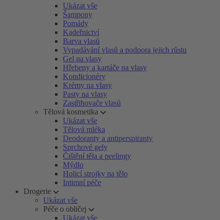
Ukázat vše
Šampony
Pomády
Kadeřnictví
Barva vlasů
Vypadávání vlasů a podpora jejich růstu
Gel na vlasy
Hřebeny a kartáče na vlasy
Kondicionéry
Krémy na vlasy
Pasty na vlasy
Zastřihovače vlasů
Tělová kosmetika
Ukázat vše
Tělová mléka
Deodoranty a antiperspiranty
Sprchové gely
Čištění těla a peelingy
Mýdlo
Holicí strojky na tělo
Intimní péče
Drogerie
Ukázat vše
Péče o obličej
Ukázat vše