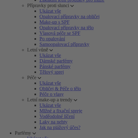
Přípravky proti slunci
Ukázat vše
Opalovací přípravky na obličej
Make-up s SPF
Opalovací přípravky na tělo
Vlasová péče se SPF
Po opalování
Samoopalovací přípravky
Letní vůně
Ukázat vše
Dámské parfémy
Pánské parfémy
Tělový sprej
Péče
Ukázat vše
Obličej & Péče o tělo
Péče o vlasy
Letní make-up a trendy
Ukázat vše
Mlžné a fixační spreje
Voděodolné líčení
Laky na nehty
Jak na plážový účes?
Parfémy