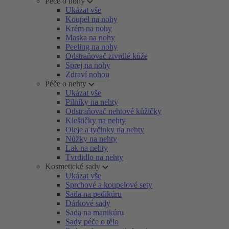
Péče o nohy
Ukázat vše
Koupel na nohy
Krém na nohy
Maska na nohy
Peeling na nohy
Odstraňovač ztvrdlé kůže
Sprej na nohy
Zdraví nohou
Péče o nehty
Ukázat vše
Pilníky na nehty
Odstraňovač nehtové kůžičky
Kleštičky na nehty
Oleje a tyčinky na nehty
Nůžky na nehty
Lak na nehty
Tvrdidlo na nehty
Kosmetické sady
Ukázat vše
Sprchové a koupelové sety
Sada na pedikúru
Dárkové sady
Sada na manikúru
Sady péče o tělo