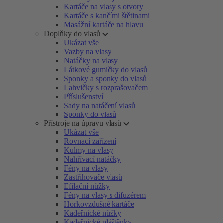
Kartáče na vlasy s otvory
Kartáče s kančími štětinami
Masážní kartáče na hlavu
Doplňky do vlasů
Ukázat vše
Vazby na vlasy
Natáčky na vlasy
Látkové gumičky do vlasů
Sponky a sponky do vlasů
Lahvičky s rozprašovačem
Příslušenství
Sady na natáčení vlasů
Sponky do vlasů
Přístroje na úpravu vlasů
Ukázat vše
Rovnací zařízení
Kulmy na vlasy
Nahřívací natáčky
Fény na vlasy
Zastřihovače vlasů
Efilační nůžky
Fény na vlasy s difuzérem
Horkovzdušné kartáče
Kadeřnické nůžky
Kadeřnické pláštěnky