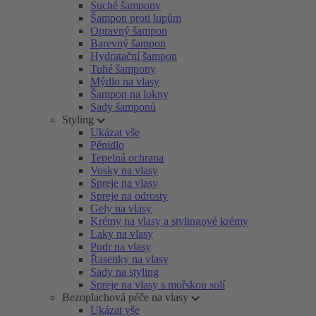
Suché šampony
Šampon proti lupům
Opravný šampon
Barevný šampon
Hydratační šampon
Tuhé šampony
Mýdlo na vlasy
Šampon na lokny
Sady šamponů
Styling
Ukázat vše
Pěnidlo
Tepelná ochrana
Vosky na vlasy
Spreje na vlasy
Spreje na odrosty
Gely na vlasy
Krémy na vlasy a stylingové krémy
Laky na vlasy
Pudr na vlasy
Řasenky na vlasy
Sady na styling
Spreje na vlasy s mořskou solí
Bezoplachová péče na vlasy
Ukázat vše