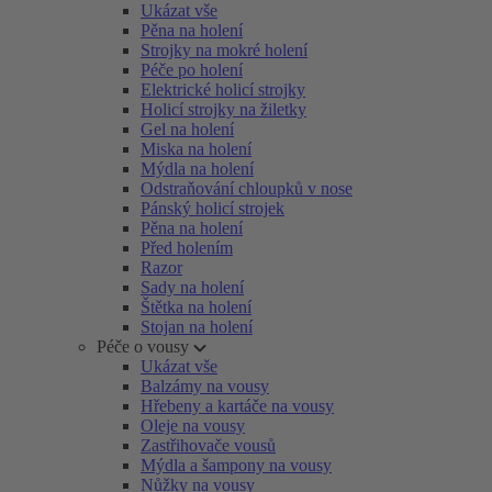
Ukázat vše
Pěna na holení
Strojky na mokré holení
Péče po holení
Elektrické holicí strojky
Holicí strojky na žiletky
Gel na holení
Miska na holení
Mýdla na holení
Odstraňování chloupků v nose
Pánský holicí strojek
Pěna na holení
Před holením
Razor
Sady na holení
Štětka na holení
Stojan na holení
Péče o vousy
Ukázat vše
Balzámy na vousy
Hřebeny a kartáče na vousy
Oleje na vousy
Zastřihovače vousů
Mýdla a šampony na vousy
Nůžky na vousy