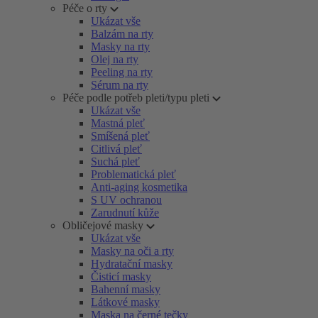
Péče o rty
Ukázat vše
Balzám na rty
Masky na rty
Olej na rty
Peeling na rty
Sérum na rty
Péče podle potřeb pleti/typu pleti
Ukázat vše
Mastná pleť
Smíšená pleť
Citlivá pleť
Suchá pleť
Problematická pleť
Anti-aging kosmetika
S UV ochranou
Zarudnutí kůže
Obličejové masky
Ukázat vše
Masky na oči a rty
Hydratační masky
Čisticí masky
Bahenní masky
Látkové masky
Maska na černé tečky