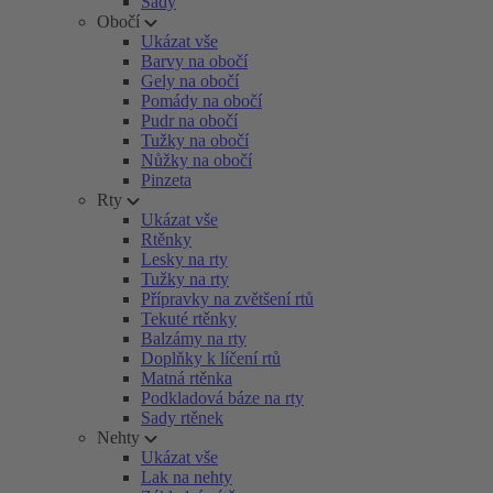
Sady
Obočí
Ukázat vše
Barvy na obočí
Gely na obočí
Pomády na obočí
Pudr na obočí
Tužky na obočí
Nůžky na obočí
Pinzeta
Rty
Ukázat vše
Rtěnky
Lesky na rty
Tužky na rty
Přípravky na zvětšení rtů
Tekuté rtěnky
Balzámy na rty
Doplňky k líčení rtů
Matná rtěnka
Podkladová báze na rty
Sady rtěnek
Nehty
Ukázat vše
Lak na nehty