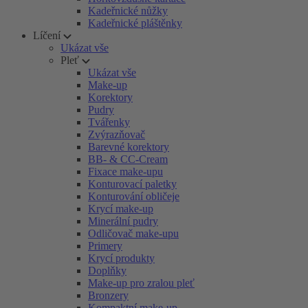
Kadeřnické nůžky
Kadeřnické pláštěnky
Líčení
Ukázat vše
Pleť
Ukázat vše
Make-up
Korektory
Pudry
Tvářenky
Zvýrazňovač
Barevné korektory
BB- & CC-Cream
Fixace make-upu
Konturovací paletky
Konturování obličeje
Krycí make-up
Minerální pudry
Odličovač make-upu
Primery
Krycí produkty
Doplňky
Make-up pro zralou pleť
Bronzery
Kompaktní make-up