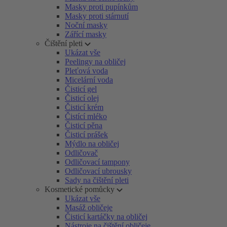
Masky proti pupínkům
Masky proti stárnutí
Noční masky
Zářící masky
Čištění pleti
Ukázat vše
Peelingy na obličej
Pleťová voda
Micelární voda
Čisticí gel
Čisticí olej
Čisticí krém
Čistící mléko
Čisticí pěna
Čisticí prášek
Mýdlo na obličej
Odličovač
Odličovací tampony
Odličovací ubrousky
Sady na čištění pleti
Kosmetické pomůcky
Ukázat vše
Masáž obličeje
Čisticí kartáčky na obličej
Nástroje na čištění obličeje