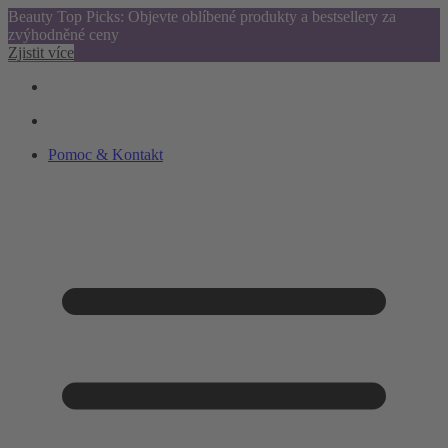
Beauty Top Picks: Objevte oblíbené produkty a bestsellery za
zvýhodněné ceny
Zjistit více
Pomoc & Kontakt