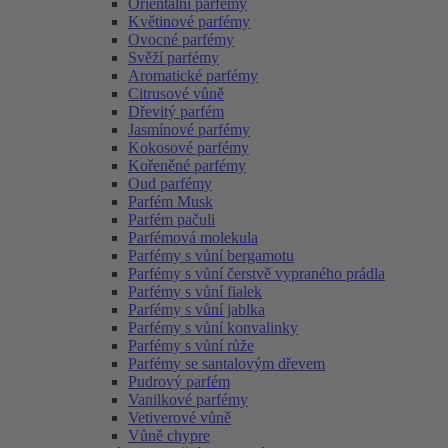
Orientální parfémy
Květinové parfémy
Ovocné parfémy
Svěží parfémy
Aromatické parfémy
Citrusové vůně
Dřevitý parfém
Jasmínové parfémy
Kokosové parfémy
Kořeněné parfémy
Oud parfémy
Parfém Musk
Parfém pačuli
Parfémová molekula
Parfémy s vůní bergamotu
Parfémy s vůní čerstvě vypraného prádla
Parfémy s vůní fialek
Parfémy s vůní jablka
Parfémy s vůní konvalinky
Parfémy s vůní růže
Parfémy se santalovým dřevem
Pudrový parfém
Vanilkové parfémy
Vetiverové vůně
Vůně chypre