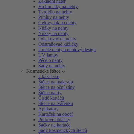
Základní nátěr
Vrchní laky na nehty
Tvrdidlo na nehty
Pilníky na nehty
Gelový lak na nehty
Nůžky na nehty
Nůžky na nehty
Odlakovač na nehty
Odstraňovač kůžičky
Umělé nehty a nehtový design
UV lampy
Péče o nehty
Sady na nehty
Kosmetické štětce
Ukázat vše
Štětce na make-up
Štětce na oční stíny
Štětec na rty
Čistič kartáčů
Štětce na tvářenku
Aplikátory
Kartáček na obočí
Pudrové obláčky
Sáčky na kartáče
Sady kosmetických štětců