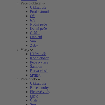
Péče o obličej
Ukázat vše
Proti stárnutí
Oči
Rty
Noční péče
Denní péče
Čištění
Oholení
Sun
Zuby
Vlasy
Ukázat vše
Kondicionér
Péče o vlasy
Šampon
Barva vlasů
Styling
Péče o tělo
Ukázat vše
Ruce a nohy
Pleťové vody
Oleje
Čištění
Sun