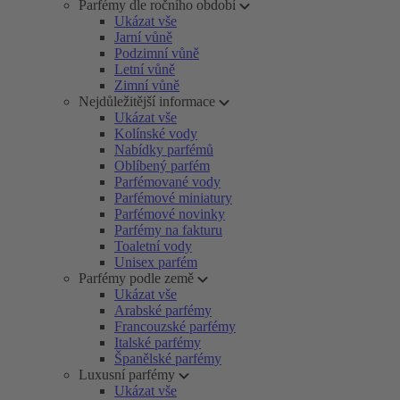
Parfémy dle ročního období
Ukázat vše
Jarní vůně
Podzimní vůně
Letní vůně
Zimní vůně
Nejdůležitější informace
Ukázat vše
Kolínské vody
Nabídky parfémů
Oblíbený parfém
Parfémované vody
Parfémové miniatury
Parfémové novinky
Parfémy na fakturu
Toaletní vody
Unisex parfém
Parfémy podle země
Ukázat vše
Arabské parfémy
Francouzské parfémy
Italské parfémy
Španělské parfémy
Luxusní parfémy
Ukázat vše