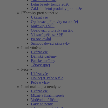
Letní beauty trendy 2026
Základní letní produkty pro muže
Přípravky proti slunci
Ukázat vše
Opalovací přípravky na obličej
Make-up s SPF
Opalovací přípravky na tělo
Vlasová péče se SPF
Po opalování
Samoopalovací přípravky
Letní vůně
Ukázat vše
Dámské parfémy
Pánské parfémy
Tělový sprej
Péče
Ukázat vše
Obličej & Péče o tělo
Péče o vlasy
Letní make-up a trendy
Ukázat vše
Mlžné a fixační spreje
Voděodolné líčení
Laky na nehty