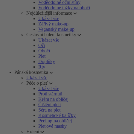
Voděodolné oční stíny
Voděodolné tužky na obočí
Nejdůležitější informace
Ukázat vše
Zářivý make-up
Veganský make-up
Cestovní balení kosmetiky
Ukázat vše
Oči
Obočí
Pleť
Doplňky
Rty
Pánská kosmetika
Ukázat vše
Péče o pleť
Ukázat vše
Proti stárnutí
Krém na obličej
Čištění pleti
Séra na pleť
Kosmetické balíčky
Peeling na obličej
Pleťové masky
Holení