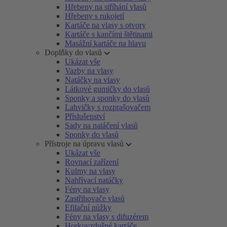
Hřebeny na stříhání vlasů
Hřebeny s rukojetí
Kartáče na vlasy s otvory
Kartáče s kančími štětinami
Masážní kartáče na hlavu
Doplňky do vlasů
Ukázat vše
Vazby na vlasy
Natáčky na vlasy
Látkové gumičky do vlasů
Sponky a sponky do vlasů
Lahvičky s rozprašovačem
Příslušenství
Sady na natáčení vlasů
Sponky do vlasů
Přístroje na úpravu vlasů
Ukázat vše
Rovnací zařízení
Kulmy na vlasy
Nahřívací natáčky
Fény na vlasy
Zastřihovače vlasů
Efilační nůžky
Fény na vlasy s difuzérem
Horkovzdušné kartáče