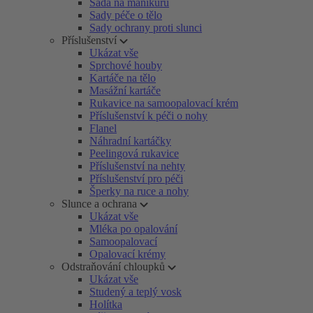
Sada na manikúru
Sady péče o tělo
Sady ochrany proti slunci
Příslušenství
Ukázat vše
Sprchové houby
Kartáče na tělo
Masážní kartáče
Rukavice na samoopalovací krém
Příslušenství k péči o nohy
Flanel
Náhradní kartáčky
Peelingová rukavice
Příslušenství na nehty
Příslušenství pro péči
Šperky na ruce a nohy
Slunce a ochrana
Ukázat vše
Mléka po opalování
Samoopalovací
Opalovací krémy
Odstraňování chloupků
Ukázat vše
Studený a teplý vosk
Holítka