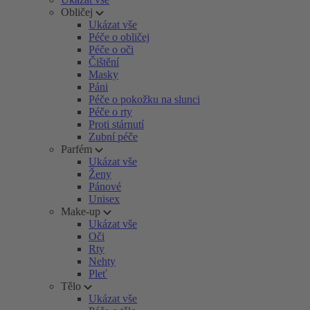
Obličej
Ukázat vše
Péče o obličej
Péče o oči
Čištění
Masky
Páni
Péče o pokožku na slunci
Péče o rty
Proti stárnutí
Zubní péče
Parfém
Ukázat vše
Ženy
Pánové
Unisex
Make-up
Ukázat vše
Oči
Rty
Nehty
Pleť
Tělo
Ukázat vše