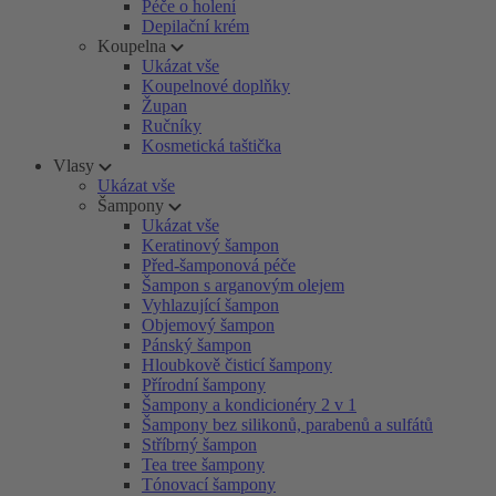
Péče o holení
Depilační krém
Koupelna
Ukázat vše
Koupelnové doplňky
Župan
Ručníky
Kosmetická taštička
Vlasy
Ukázat vše
Šampony
Ukázat vše
Keratinový šampon
Před-šamponová péče
Šampon s arganovým olejem
Vyhlazující šampon
Objemový šampon
Pánský šampon
Hloubkově čisticí šampony
Přírodní šampony
Šampony a kondicionéry 2 v 1
Šampony bez silikonů, parabenů a sulfátů
Stříbrný šampon
Tea tree šampony
Tónovací šampony