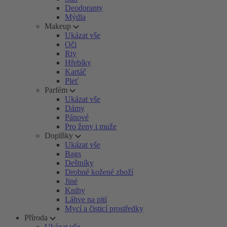
Deodoranty
Mýdla
Makeup
Ukázat vše
Oči
Rty
Hřebíky
Kartáč
Pleť
Parfém
Ukázat vše
Dámy
Pánové
Pro ženy i muže
Doplňky
Ukázat vše
Bags
Deštníky
Drobné kožené zboží
Jiné
Knihy
Láhve na pití
Mycí a čisticí prostředky
Příroda
Ukázat vše