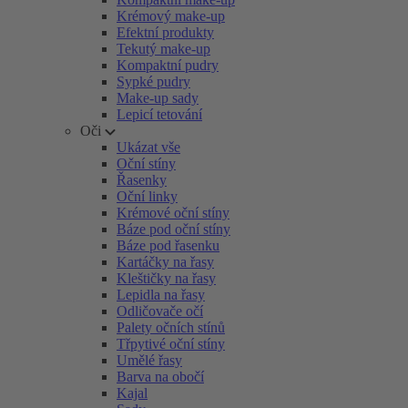
Krémový make-up
Efektní produkty
Tekutý make-up
Kompaktní pudry
Sypké pudry
Make-up sady
Lepicí tetování
Oči
Ukázat vše
Oční stíny
Řasenky
Oční linky
Krémové oční stíny
Báze pod oční stíny
Báze pod řasenku
Kartáčky na řasy
Kleštičky na řasy
Lepidla na řasy
Odličovače očí
Palety očních stínů
Třpytivé oční stíny
Umělé řasy
Barva na obočí
Kajal