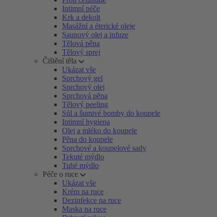
Intimní péče
Krk a dekolt
Masážní a éterické oleje
Saunový olej a infuze
Tělová pěna
Tělový sprej
Čištění těla
Ukázat vše
Sprchový gel
Sprchový olej
Sprchová pěna
Tělový peeling
Sůl a šumivé bomby do koupele
Intimní hygiena
Olej a mléko do koupele
Pěna do koupele
Sprchové a koupelové sady
Tekuté mýdlo
Tuhé mýdlo
Péče o ruce
Ukázat vše
Krém na ruce
Dezinfekce na ruce
Maska na ruce