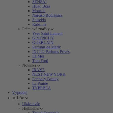
SENSAI
Hugo Boss
Montale
Narciso Rodriguez
Shiseido
Rabanne
Prémiové značky
Yves Saint Laurent
GIVENCHY
GUERLAIN
Parfums de Marly
INITIO Parfums Privés
La Mer
Tom Ford
Novinka
IRÄYE
NEST NEW YORK
Farmacy Beauty
La Prairie
TYPEBEA
Výprodej
☀️ Léto
Ukázat vše
Highlights
Travel Essentials