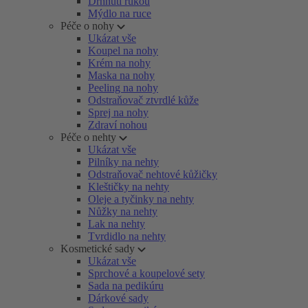
Drhnutí rukou
Mýdlo na ruce
Péče o nohy
Ukázat vše
Koupel na nohy
Krém na nohy
Maska na nohy
Peeling na nohy
Odstraňovač ztvrdlé kůže
Sprej na nohy
Zdraví nohou
Péče o nehty
Ukázat vše
Pilníky na nehty
Odstraňovač nehtové kůžičky
Kleštičky na nehty
Oleje a tyčinky na nehty
Nůžky na nehty
Lak na nehty
Tvrdidlo na nehty
Kosmetické sady
Ukázat vše
Sprchové a koupelové sety
Sada na pedikúru
Dárkové sady