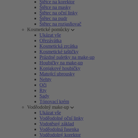
Štětce na korektor
Štětce na masky
Štětec na oční linky
Štětec na pudr
Štětec na rozjasňovač
Kosmetické pomůcky
Ukázat vše
Ořezávátka
Kosmetická zrcátka
Kosmetické taštičky
Prázdné paletky na make-up
Houbičky na make-up
Konjakové houbičky
Matující ubrousky
Nehty
Oči
Rty
Sady
Tónovací krém
Voděodolný make-up
Ukázat vše
Voděodolné oční linky
Vodotěsný základ
Voděodolná řasenka
Voděodolný korektor