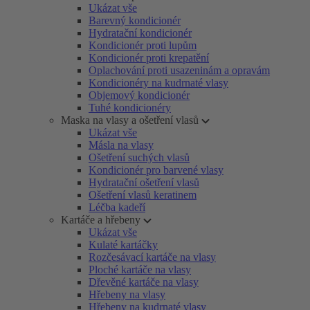
Ukázat vše
Barevný kondicionér
Hydratační kondicionér
Kondicionér proti lupům
Kondicionér proti krepatění
Oplachování proti usazeninám a opravám
Kondicionéry na kudrnaté vlasy
Objemový kondicionér
Tuhé kondicionéry
Maska na vlasy a ošetření vlasů
Ukázat vše
Másla na vlasy
Ošetření suchých vlasů
Kondicionér pro barvené vlasy
Hydratační ošetření vlasů
Ošetření vlasů keratinem
Léčba kadeří
Kartáče a hřebeny
Ukázat vše
Kulaté kartáčky
Rozčesávací kartáče na vlasy
Ploché kartáče na vlasy
Dřevěné kartáče na vlasy
Hřebeny na vlasy
Hřebeny na kudrnaté vlasy