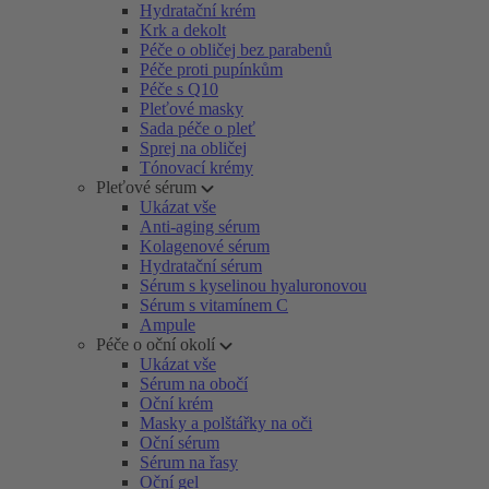
Hydratační krém
Krk a dekolt
Péče o obličej bez parabenů
Péče proti pupínkům
Péče s Q10
Pleťové masky
Sada péče o pleť
Sprej na obličej
Tónovací krémy
Pleťové sérum
Ukázat vše
Anti-aging sérum
Kolagenové sérum
Hydratační sérum
Sérum s kyselinou hyaluronovou
Sérum s vitamínem C
Ampule
Péče o oční okolí
Ukázat vše
Sérum na obočí
Oční krém
Masky a polštářky na oči
Oční sérum
Sérum na řasy
Oční gel