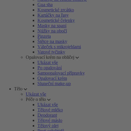
Gua sha
Kosmetické zrcátko
Kartáčky na řasy
Kosmetické čelenky
Masky na spaní
Nůžky na obočí
Pinzeta
Štětce na masky
Váleček s mikrojehlami
Vatové tyčinky
Opalovací krém na obličej
Ukázat vše
Po opalování
Samoopalovací přípravky
Opalovací krém
Sluneční make-up
Tělo
Ukázat vše
Péče o tělo
Ukázat vše
Tělové mléko
Deodorant
Tělové máslo
Tělový olej
Proti celulitidě