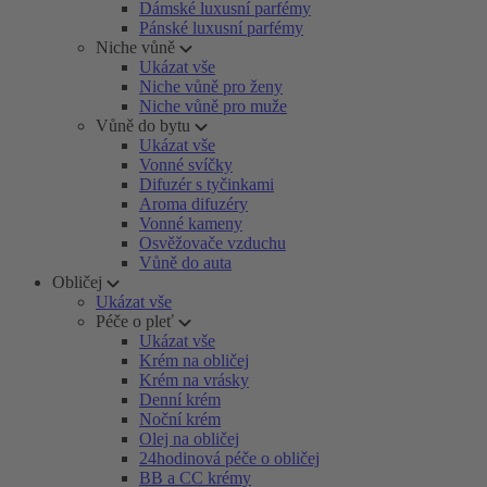
Dámské luxusní parfémy
Pánské luxusní parfémy
Niche vůně
Ukázat vše
Niche vůně pro ženy
Niche vůně pro muže
Vůně do bytu
Ukázat vše
Vonné svíčky
Difuzér s tyčinkami
Aroma difuzéry
Vonné kameny
Osvěžovače vzduchu
Vůně do auta
Obličej
Ukázat vše
Péče o pleť
Ukázat vše
Krém na obličej
Krém na vrásky
Denní krém
Noční krém
Olej na obličej
24hodinová péče o obličej
BB a CC krémy