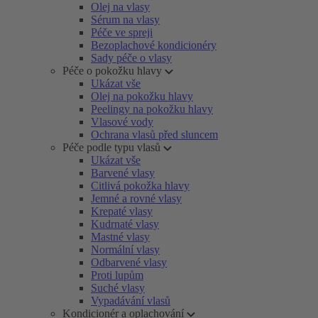
Olej na vlasy
Sérum na vlasy
Péče ve spreji
Bezoplachové kondicionéry
Sady péče o vlasy
Péče o pokožku hlavy
Ukázat vše
Olej na pokožku hlavy
Peelingy na pokožku hlavy
Vlasové vody
Ochrana vlasů před sluncem
Péče podle typu vlasů
Ukázat vše
Barvené vlasy
Citlivá pokožka hlavy
Jemné a rovné vlasy
Krepaté vlasy
Kudrnaté vlasy
Mastné vlasy
Normální vlasy
Odbarvené vlasy
Proti lupům
Suché vlasy
Vypadávání vlasů
Kondicionér a oplachování