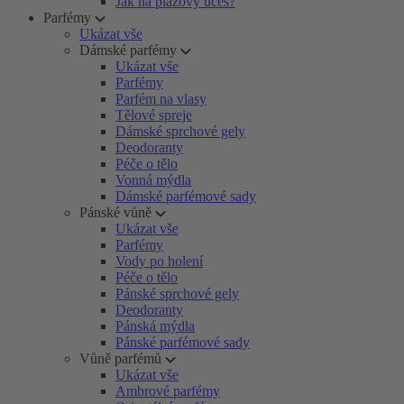
Jak na plážový účes?
Parfémy
Ukázat vše
Dámské parfémy
Ukázat vše
Parfémy
Parfém na vlasy
Tělové spreje
Dámské sprchové gely
Deodoranty
Péče o tělo
Vonná mýdla
Dámské parfémové sady
Pánské vůně
Ukázat vše
Parfémy
Vody po holení
Péče o tělo
Pánské sprchové gely
Deodoranty
Pánská mýdla
Pánské parfémové sady
Vůně parfémů
Ukázat vše
Ambrové parfémy