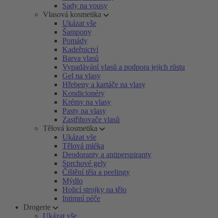
Sady na vousy
Vlasová kosmetika
Ukázat vše
Šampony
Pomády
Kadeřnictví
Barva vlasů
Vypadávání vlasů a podpora jejich růstu
Gel na vlasy
Hřebeny a kartáče na vlasy
Kondicionéry
Krémy na vlasy
Pasty na vlasy
Zastřihovače vlasů
Tělová kosmetika
Ukázat vše
Tělová mléka
Deodoranty a antiperspiranty
Sprchové gely
Čištění těla a peelingy
Mýdlo
Holicí strojky na tělo
Intimní péče
Drogerie
Ukázat vše