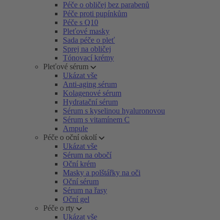
Péče o obličej bez parabenů
Péče proti pupínkům
Péče s Q10
Pleťové masky
Sada péče o pleť
Sprej na obličej
Tónovací krémy
Pleťové sérum
Ukázat vše
Anti-aging sérum
Kolagenové sérum
Hydratační sérum
Sérum s kyselinou hyaluronovou
Sérum s vitamínem C
Ampule
Péče o oční okolí
Ukázat vše
Sérum na obočí
Oční krém
Masky a polštářky na oči
Oční sérum
Sérum na řasy
Oční gel
Péče o rty
Ukázat vše