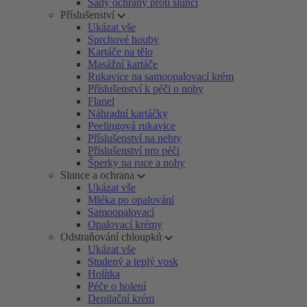
Sady ochrany proti slunci
Příslušenství
Ukázat vše
Sprchové houby
Kartáče na tělo
Masážní kartáče
Rukavice na samoopalovací krém
Příslušenství k péči o nohy
Flanel
Náhradní kartáčky
Peelingová rukavice
Příslušenství na nehty
Příslušenství pro péči
Šperky na ruce a nohy
Slunce a ochrana
Ukázat vše
Mléka po opalování
Samoopalovací
Opalovací krémy
Odstraňování chloupků
Ukázat vše
Studený a teplý vosk
Holítka
Péče o holení
Depilační krém