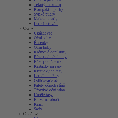
Tekutý make-up
Kompaktní pudry
Sypké pudry
Make-up sady
Lepicí tetování
Oči
Ukázat vše
Oční stíny
Řasenky
Oční linky
Krémové oční stíny
Báze pod oční stíny
Báze pod řasenku
Kartáčky na řasy
Kleštičky na řasy
Lepidla na řasy
Odličovače očí
Palety očních stínů
Třpytivé oční stíny
Umělé řasy
Barva na obočí
Kajal
Sady
Obočí