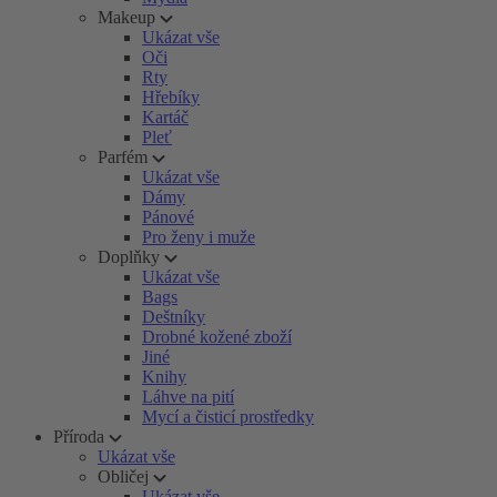
Makeup
Ukázat vše
Oči
Rty
Hřebíky
Kartáč
Pleť
Parfém
Ukázat vše
Dámy
Pánové
Pro ženy i muže
Doplňky
Ukázat vše
Bags
Deštníky
Drobné kožené zboží
Jiné
Knihy
Láhve na pití
Mycí a čisticí prostředky
Příroda
Ukázat vše
Obličej
Ukázat vše