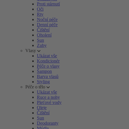
Proti stárnutí
Oči
Rty
Noční péče
Denní péče
Čištění
Oholení
Sun
Zuby
Vlasy
Ukázat vše
Kondicionér
Péče o vlasy
Šampon
Barva vlasů
Styling
Péče o tělo
Ukázat vše
Ruce a nohy
Pleťové vody
Oleje
Čištění
Sun
Deodoranty
Mýdla