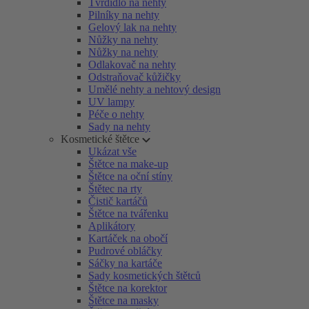
Tvrdidlo na nehty
Pilníky na nehty
Gelový lak na nehty
Nůžky na nehty
Nůžky na nehty
Odlakovač na nehty
Odstraňovač kůžičky
Umělé nehty a nehtový design
UV lampy
Péče o nehty
Sady na nehty
Kosmetické štětce
Ukázat vše
Štětce na make-up
Štětce na oční stíny
Štětec na rty
Čistič kartáčů
Štětce na tvářenku
Aplikátory
Kartáček na obočí
Pudrové obláčky
Sáčky na kartáče
Sady kosmetických štětců
Štětce na korektor
Štětce na masky