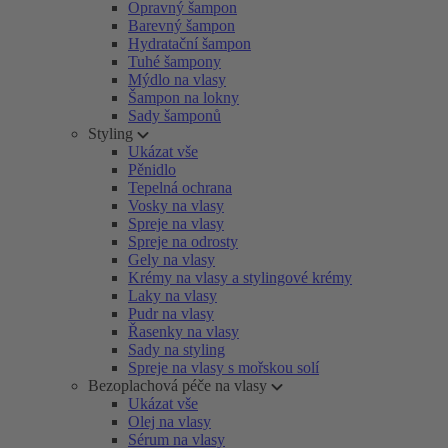
Opravný šampon
Barevný šampon
Hydratační šampon
Tuhé šampony
Mýdlo na vlasy
Šampon na lokny
Sady šamponů
Styling
Ukázat vše
Pěnidlo
Tepelná ochrana
Vosky na vlasy
Spreje na vlasy
Spreje na odrosty
Gely na vlasy
Krémy na vlasy a stylingové krémy
Laky na vlasy
Pudr na vlasy
Řasenky na vlasy
Sady na styling
Spreje na vlasy s mořskou solí
Bezoplachová péče na vlasy
Ukázat vše
Olej na vlasy
Sérum na vlasy