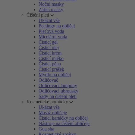
Noční masky
Zářící masky
Čištění pleti
Ukázat vše
Peelingy na obličej
Pleťová voda
Micelární voda
Čisticí gel
Čisticí olej
Čisticí krém
Čistící mléko
Čisticí pěna
Čisticí prášek
Mýdlo na obličej
Odličovač
Odličovací tampony
Odličovací ubrousky
Sady na čištění pleti
Kosmetické pomůcky
Ukázat vše
Masáž obličeje
Čisticí kartáčky na obličej
Nástroje na čištění obličeje
Gua sha
Kosmetické zrcátko