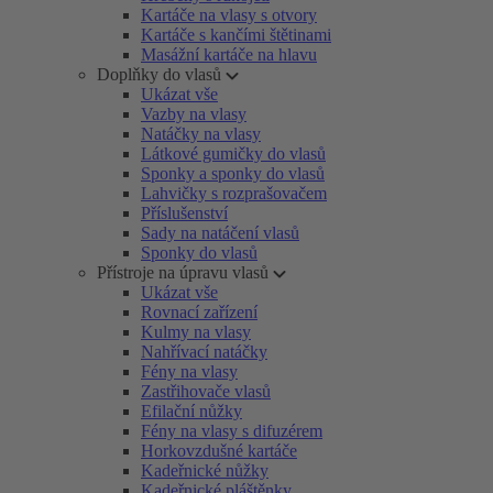
Kartáče na vlasy s otvory
Kartáče s kančími štětinami
Masážní kartáče na hlavu
Doplňky do vlasů
Ukázat vše
Vazby na vlasy
Natáčky na vlasy
Látkové gumičky do vlasů
Sponky a sponky do vlasů
Lahvičky s rozprašovačem
Příslušenství
Sady na natáčení vlasů
Sponky do vlasů
Přístroje na úpravu vlasů
Ukázat vše
Rovnací zařízení
Kulmy na vlasy
Nahřívací natáčky
Fény na vlasy
Zastřihovače vlasů
Efilační nůžky
Fény na vlasy s difuzérem
Horkovzdušné kartáče
Kadeřnické nůžky
Kadeřnické pláštěnky