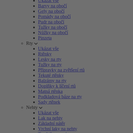
Ukázat vše
Barvy na obočí
Gely na obočí
Pomády na obočí
Pudr na obočí
Tužky na obočí
Nůžky na obočí
Pinzeta
Rty
Ukázat vše
Rtěnky
Lesky na rty
Tužky na rty
Přípravky na zvětšení rtů
Tekuté rtěnky
Balzámy na rty
Doplňky k líčení rtů
Matná rtěnka
Podkladová báze na rty
Sady rtěnek
Nehty
Ukázat vše
Lak na nehty
Základní nátěr
Vrchní laky na nehty