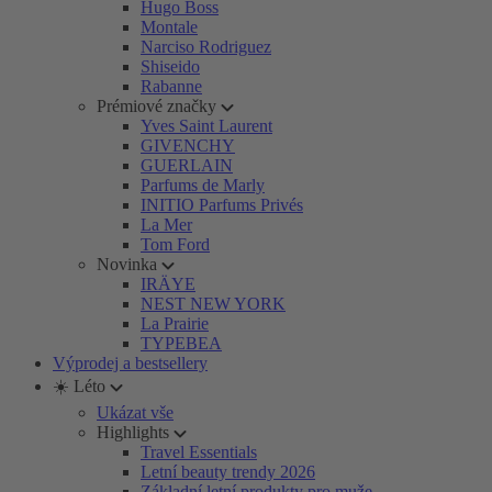
Hugo Boss
Montale
Narciso Rodriguez
Shiseido
Rabanne
Prémiové značky
Yves Saint Laurent
GIVENCHY
GUERLAIN
Parfums de Marly
INITIO Parfums Privés
La Mer
Tom Ford
Novinka
IRÄYE
NEST NEW YORK
La Prairie
TYPEBEA
Výprodej a bestsellery
☀️ Léto
Ukázat vše
Highlights
Travel Essentials
Letní beauty trendy 2026
Základní letní produkty pro muže