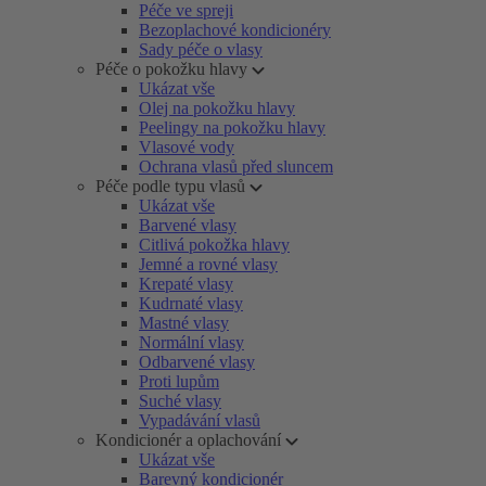
Péče ve spreji
Bezoplachové kondicionéry
Sady péče o vlasy
Péče o pokožku hlavy
Ukázat vše
Olej na pokožku hlavy
Peelingy na pokožku hlavy
Vlasové vody
Ochrana vlasů před sluncem
Péče podle typu vlasů
Ukázat vše
Barvené vlasy
Citlivá pokožka hlavy
Jemné a rovné vlasy
Krepaté vlasy
Kudrnaté vlasy
Mastné vlasy
Normální vlasy
Odbarvené vlasy
Proti lupům
Suché vlasy
Vypadávání vlasů
Kondicionér a oplachování
Ukázat vše
Barevný kondicionér