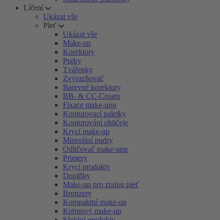
Líčení
Ukázat vše
Pleť
Ukázat vše
Make-up
Korektory
Pudry
Tvářenky
Zvýrazňovač
Barevné korektory
BB- & CC-Cream
Fixace make-upu
Konturovací paletky
Konturování obličeje
Krycí make-up
Minerální pudry
Odličovač make-upu
Primery
Krycí produkty
Doplňky
Make-up pro zralou pleť
Bronzery
Kompaktní make-up
Krémový make-up
Efektní produkty