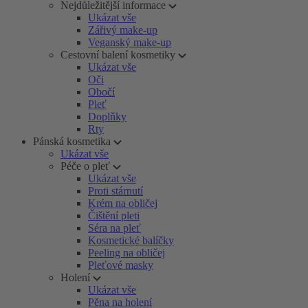
Nejdůležitější informace
Ukázat vše
Zářivý make-up
Veganský make-up
Cestovní balení kosmetiky
Ukázat vše
Oči
Obočí
Pleť
Doplňky
Rty
Pánská kosmetika
Ukázat vše
Péče o pleť
Ukázat vše
Proti stárnutí
Krém na obličej
Čištění pleti
Séra na pleť
Kosmetické balíčky
Peeling na obličej
Pleťové masky
Holení
Ukázat vše
Pěna na holení