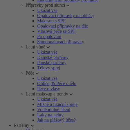
Přípravky proti slunci
Ukázat vše
Opalovací přípravky na obličej
Make-up s SPF
Opalovací přípravky na tělo
Vlasová péče se SPF
Po opalování
Samoopalovací přípravky
Letní vůně
Ukázat vše
Dámské parfémy
Pánské parfémy
Tělový sprej
Péče
Ukázat vše
Obličej & Péče o tělo
Péče o vlasy
Letní make-up a trendy
Ukázat vše
Mlžné a fixační spreje
Voděodolné líčení
Laky na nehty
Jak na plážový účes?
Parfémy