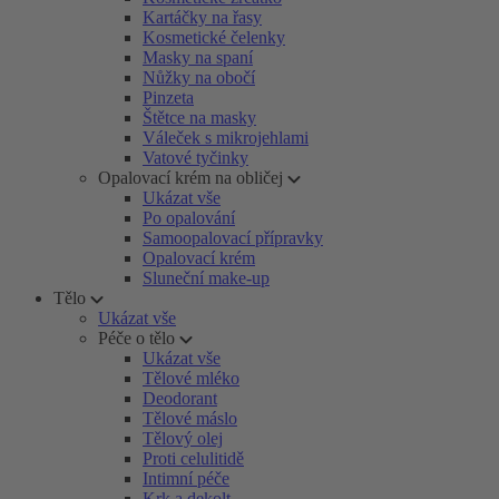
Kartáčky na řasy
Kosmetické čelenky
Masky na spaní
Nůžky na obočí
Pinzeta
Štětce na masky
Váleček s mikrojehlami
Vatové tyčinky
Opalovací krém na obličej
Ukázat vše
Po opalování
Samoopalovací přípravky
Opalovací krém
Sluneční make-up
Tělo
Ukázat vše
Péče o tělo
Ukázat vše
Tělové mléko
Deodorant
Tělové máslo
Tělový olej
Proti celulitidě
Intimní péče
Krk a dekolt