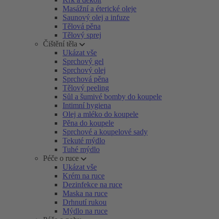
Masážní a éterické oleje
Saunový olej a infuze
Tělová pěna
Tělový sprej
Čištění těla
Ukázat vše
Sprchový gel
Sprchový olej
Sprchová pěna
Tělový peeling
Sůl a šumivé bomby do koupele
Intimní hygiena
Olej a mléko do koupele
Pěna do koupele
Sprchové a koupelové sady
Tekuté mýdlo
Tuhé mýdlo
Péče o ruce
Ukázat vše
Krém na ruce
Dezinfekce na ruce
Maska na ruce
Drhnutí rukou
Mýdlo na ruce