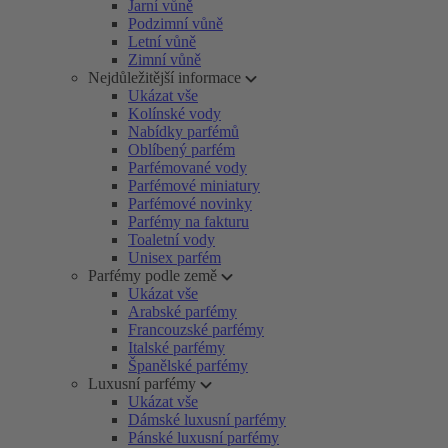
Jarní vůně
Podzimní vůně
Letní vůně
Zimní vůně
Nejdůležitější informace
Ukázat vše
Kolínské vody
Nabídky parfémů
Oblíbený parfém
Parfémované vody
Parfémové miniatury
Parfémové novinky
Parfémy na fakturu
Toaletní vody
Unisex parfém
Parfémy podle země
Ukázat vše
Arabské parfémy
Francouzské parfémy
Italské parfémy
Španělské parfémy
Luxusní parfémy
Ukázat vše
Dámské luxusní parfémy
Pánské luxusní parfémy