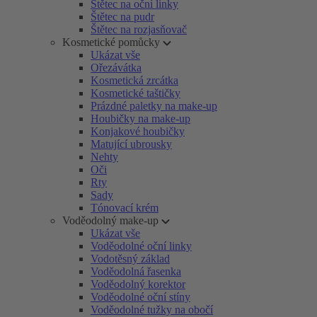
Štětec na oční linky
Štětec na pudr
Štětec na rozjasňovač
Kosmetické pomůcky
Ukázat vše
Ořezávátka
Kosmetická zrcátka
Kosmetické taštičky
Prázdné paletky na make-up
Houbičky na make-up
Konjakové houbičky
Matující ubrousky
Nehty
Oči
Rty
Sady
Tónovací krém
Voděodolný make-up
Ukázat vše
Voděodolné oční linky
Vodotěsný základ
Voděodolná řasenka
Voděodolný korektor
Voděodolné oční stíny
Voděodolné tužky na obočí