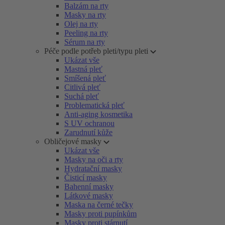
Balzám na rty
Masky na rty
Olej na rty
Peeling na rty
Sérum na rty
Péče podle potřeb pleti/typu pleti
Ukázat vše
Mastná pleť
Smíšená pleť
Citlivá pleť
Suchá pleť
Problematická pleť
Anti-aging kosmetika
S UV ochranou
Zarudnutí kůže
Obličejové masky
Ukázat vše
Masky na oči a rty
Hydratační masky
Čisticí masky
Bahenní masky
Látkové masky
Maska na černé tečky
Masky proti pupínkům
Masky proti stárnutí