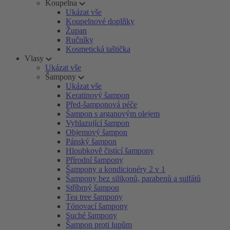
Koupelna
Ukázat vše
Koupelnové doplňky
Župan
Ručníky
Kosmetická taštička
Vlasy
Ukázat vše
Šampony
Ukázat vše
Keratinový šampon
Před-šamponová péče
Šampon s arganovým olejem
Vyhlazující šampon
Objemový šampon
Pánský šampon
Hloubkově čisticí šampony
Přírodní šampony
Šampony a kondicionéry 2 v 1
Šampony bez silikonů, parabenů a sulfátů
Stříbrný šampon
Tea tree šampony
Tónovací šampony
Suché šampony
Šampon proti lupům