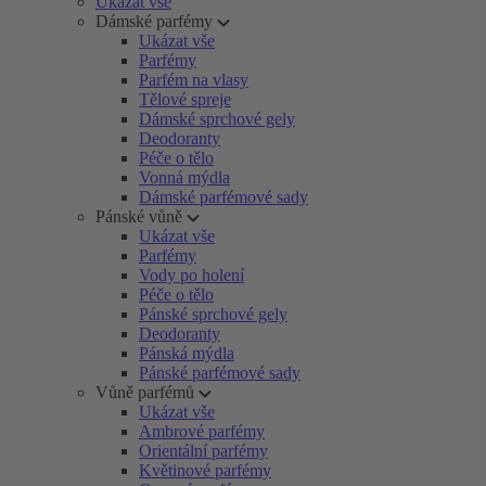
Ukázat vše
Dámské parfémy
Ukázat vše
Parfémy
Parfém na vlasy
Tělové spreje
Dámské sprchové gely
Deodoranty
Péče o tělo
Vonná mýdla
Dámské parfémové sady
Pánské vůně
Ukázat vše
Parfémy
Vody po holení
Péče o tělo
Pánské sprchové gely
Deodoranty
Pánská mýdla
Pánské parfémové sady
Vůně parfémů
Ukázat vše
Ambrové parfémy
Orientální parfémy
Květinové parfémy