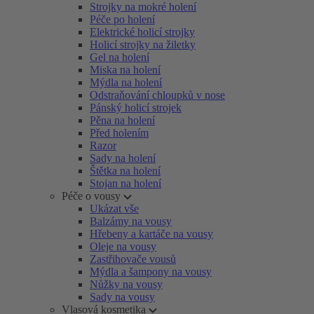
Strojky na mokré holení
Péče po holení
Elektrické holicí strojky
Holicí strojky na žiletky
Gel na holení
Miska na holení
Mýdla na holení
Odstraňování chloupků v nose
Pánský holicí strojek
Pěna na holení
Před holením
Razor
Sady na holení
Štětka na holení
Stojan na holení
Péče o vousy
Ukázat vše
Balzámy na vousy
Hřebeny a kartáče na vousy
Oleje na vousy
Zastřihovače vousů
Mýdla a šampony na vousy
Nůžky na vousy
Sady na vousy
Vlasová kosmetika