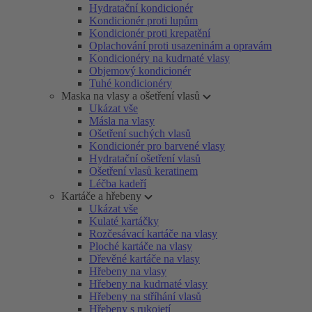
Hydratační kondicionér
Kondicionér proti lupům
Kondicionér proti krepatění
Oplachování proti usazeninám a opravám
Kondicionéry na kudrnaté vlasy
Objemový kondicionér
Tuhé kondicionéry
Maska na vlasy a ošetření vlasů
Ukázat vše
Másla na vlasy
Ošetření suchých vlasů
Kondicionér pro barvené vlasy
Hydratační ošetření vlasů
Ošetření vlasů keratinem
Léčba kadeří
Kartáče a hřebeny
Ukázat vše
Kulaté kartáčky
Rozčesávací kartáče na vlasy
Ploché kartáče na vlasy
Dřevěné kartáče na vlasy
Hřebeny na vlasy
Hřebeny na kudrnaté vlasy
Hřebeny na stříhání vlasů
Hřebeny s rukojetí