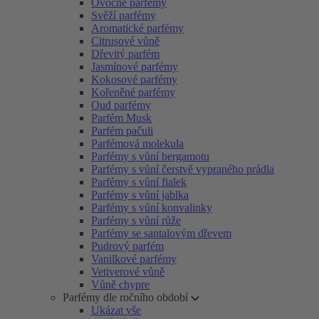
Ovocné parfémy
Svěží parfémy
Aromatické parfémy
Citrusové vůně
Dřevitý parfém
Jasmínové parfémy
Kokosové parfémy
Kořeněné parfémy
Oud parfémy
Parfém Musk
Parfém pačuli
Parfémová molekula
Parfémy s vůní bergamotu
Parfémy s vůní čerstvě vypraného prádla
Parfémy s vůní fialek
Parfémy s vůní jablka
Parfémy s vůní konvalinky
Parfémy s vůní růže
Parfémy se santalovým dřevem
Pudrový parfém
Vanilkové parfémy
Vetiverové vůně
Vůně chypre
Parfémy dle ročního období
Ukázat vše