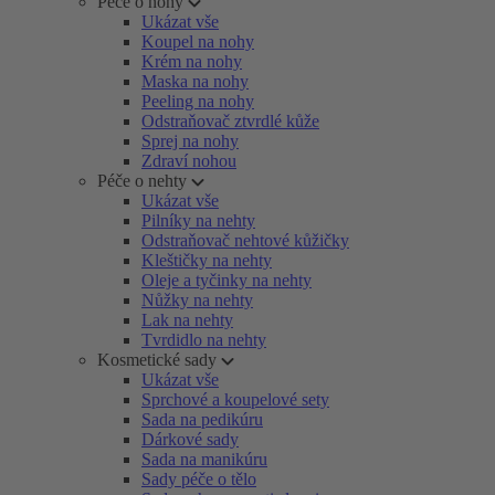
Péče o nohy
Ukázat vše
Koupel na nohy
Krém na nohy
Maska na nohy
Peeling na nohy
Odstraňovač ztvrdlé kůže
Sprej na nohy
Zdraví nohou
Péče o nehty
Ukázat vše
Pilníky na nehty
Odstraňovač nehtové kůžičky
Kleštičky na nehty
Oleje a tyčinky na nehty
Nůžky na nehty
Lak na nehty
Tvrdidlo na nehty
Kosmetické sady
Ukázat vše
Sprchové a koupelové sety
Sada na pedikúru
Dárkové sady
Sada na manikúru
Sady péče o tělo