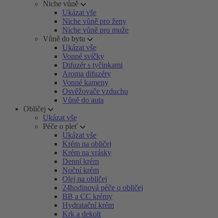
Niche vůně
Ukázat vše
Niche vůně pro ženy
Niche vůně pro muže
Vůně do bytu
Ukázat vše
Vonné svíčky
Difuzér s tyčinkami
Aroma difuzéry
Vonné kameny
Osvěžovače vzduchu
Vůně do auta
Obličej
Ukázat vše
Péče o pleť
Ukázat vše
Krém na obličej
Krém na vrásky
Denní krém
Noční krém
Olej na obličej
24hodinová péče o obličej
BB a CC krémy
Hydratační krém
Krk a dekolt