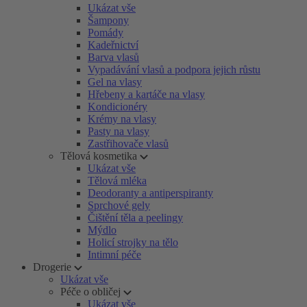
Ukázat vše
Šampony
Pomády
Kadeřnictví
Barva vlasů
Vypadávání vlasů a podpora jejich růstu
Gel na vlasy
Hřebeny a kartáče na vlasy
Kondicionéry
Krémy na vlasy
Pasty na vlasy
Zastřihovače vlasů
Tělová kosmetika
Ukázat vše
Tělová mléka
Deodoranty a antiperspiranty
Sprchové gely
Čištění těla a peelingy
Mýdlo
Holicí strojky na tělo
Intimní péče
Drogerie
Ukázat vše
Péče o obličej
Ukázat vše