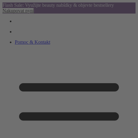
Flash Sale: Využijte beauty nabídky & objevte bestsellery
Nakupovat nyní
Pomoc & Kontakt