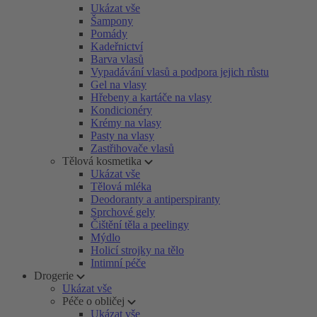
Ukázat vše
Šampony
Pomády
Kadeřnictví
Barva vlasů
Vypadávání vlasů a podpora jejich růstu
Gel na vlasy
Hřebeny a kartáče na vlasy
Kondicionéry
Krémy na vlasy
Pasty na vlasy
Zastřihovače vlasů
Tělová kosmetika
Ukázat vše
Tělová mléka
Deodoranty a antiperspiranty
Sprchové gely
Čištění těla a peelingy
Mýdlo
Holicí strojky na tělo
Intimní péče
Drogerie
Ukázat vše
Péče o obličej
Ukázat vše