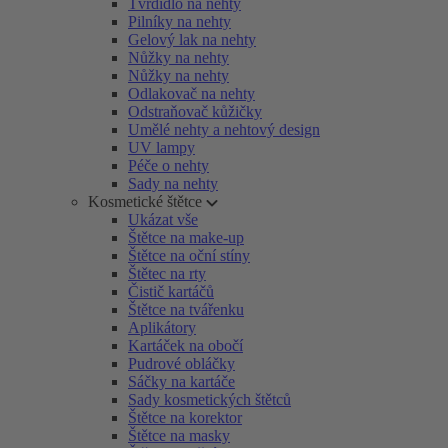
Tvrdidlo na nehty
Pilníky na nehty
Gelový lak na nehty
Nůžky na nehty
Nůžky na nehty
Odlakovač na nehty
Odstraňovač kůžičky
Umělé nehty a nehtový design
UV lampy
Péče o nehty
Sady na nehty
Kosmetické štětce
Ukázat vše
Štětce na make-up
Štětce na oční stíny
Štětec na rty
Čistič kartáčů
Štětce na tvářenku
Aplikátory
Kartáček na obočí
Pudrové obláčky
Sáčky na kartáče
Sady kosmetických štětců
Štětce na korektor
Štětce na masky