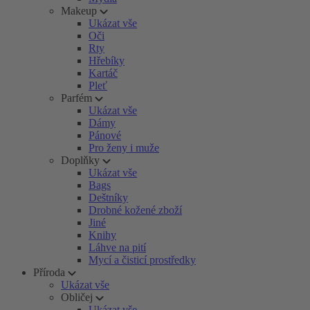
Makeup
Ukázat vše
Oči
Rty
Hřebíky
Kartáč
Pleť
Parfém
Ukázat vše
Dámy
Pánové
Pro ženy i muže
Doplňky
Ukázat vše
Bags
Deštníky
Drobné kožené zboží
Jiné
Knihy
Láhve na pití
Mycí a čisticí prostředky
Příroda
Ukázat vše
Obličej
Ukázat vše