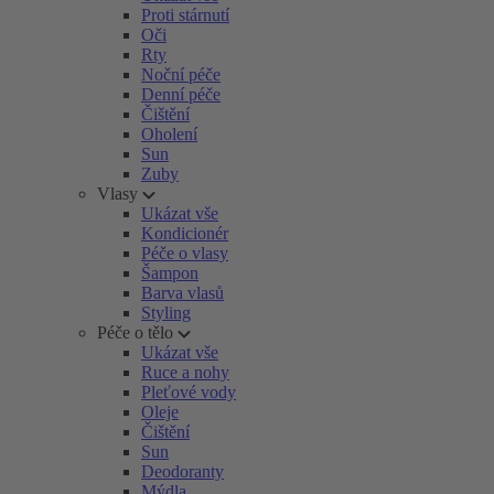
Proti stárnutí
Oči
Rty
Noční péče
Denní péče
Čištění
Oholení
Sun
Zuby
Vlasy
Ukázat vše
Kondicionér
Péče o vlasy
Šampon
Barva vlasů
Styling
Péče o tělo
Ukázat vše
Ruce a nohy
Pleťové vody
Oleje
Čištění
Sun
Deodoranty
Mýdla