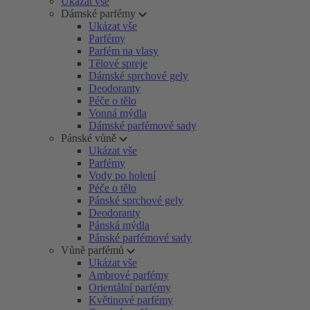
Ukázat vše
Dámské parfémy
Ukázat vše
Parfémy
Parfém na vlasy
Tělové spreje
Dámské sprchové gely
Deodoranty
Péče o tělo
Vonná mýdla
Dámské parfémové sady
Pánské vůně
Ukázat vše
Parfémy
Vody po holení
Péče o tělo
Pánské sprchové gely
Deodoranty
Pánská mýdla
Pánské parfémové sady
Vůně parfémů
Ukázat vše
Ambrové parfémy
Orientální parfémy
Květinové parfémy