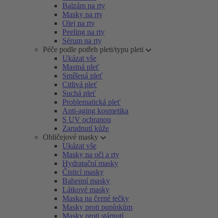
Balzám na rty
Masky na rty
Olej na rty
Peeling na rty
Sérum na rty
Péče podle potřeb pleti/typu pleti
Ukázat vše
Mastná pleť
Smíšená pleť
Citlivá pleť
Suchá pleť
Problematická pleť
Anti-aging kosmetika
S UV ochranou
Zarudnutí kůže
Obličejové masky
Ukázat vše
Masky na oči a rty
Hydratační masky
Čisticí masky
Bahenní masky
Látkové masky
Maska na černé tečky
Masky proti pupínkům
Masky proti stárnutí