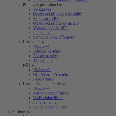
Přípravky proti slunci
Ukázat vše
Opalovací přípravky na obličej
Make-up s SPF
Opalovací přípravky na tělo
Vlasová péče se SPF
Po opalování
Samoopalovací přípravky
Letní vůně
Ukázat vše
Dámské parfémy
Pánské parfémy
Tělový sprej
Péče
Ukázat vše
Obličej & Péče o tělo
Péče o vlasy
Letní make-up a trendy
Ukázat vše
Mlžné a fixační spreje
Voděodolné líčení
Laky na nehty
Jak na plážový účes?
Parfémy