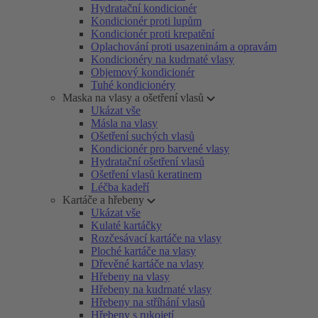
Hydratační kondicionér
Kondicionér proti lupům
Kondicionér proti krepatění
Oplachování proti usazeninám a opravám
Kondicionéry na kudrnaté vlasy
Objemový kondicionér
Tuhé kondicionéry
Maska na vlasy a ošetření vlasů
Ukázat vše
Másla na vlasy
Ošetření suchých vlasů
Kondicionér pro barvené vlasy
Hydratační ošetření vlasů
Ošetření vlasů keratinem
Léčba kadeří
Kartáče a hřebeny
Ukázat vše
Kulaté kartáčky
Rozčesávací kartáče na vlasy
Ploché kartáče na vlasy
Dřevěné kartáče na vlasy
Hřebeny na vlasy
Hřebeny na kudrnaté vlasy
Hřebeny na stříhání vlasů
Hřebeny s rukojetí