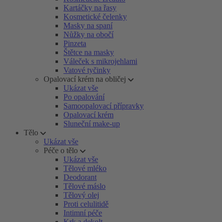
Kartáčky na řasy
Kosmetické čelenky
Masky na spaní
Nůžky na obočí
Pinzeta
Štětce na masky
Váleček s mikrojehlami
Vatové tyčinky
Opalovací krém na obličej
Ukázat vše
Po opalování
Samoopalovací přípravky
Opalovací krém
Sluneční make-up
Tělo
Ukázat vše
Péče o tělo
Ukázat vše
Tělové mléko
Deodorant
Tělové máslo
Tělový olej
Proti celulitidě
Intimní péče
Krk a dekolt