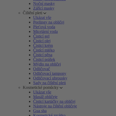
Noční masky
Zářící masky
Čištění pleti
Ukázat vše
Peelingy na obličej
Pleťová voda
Micelární voda
Čisticí gel
Čisticí olej
Čisticí krém
Čistící mléko
Čisticí pěna
Čisticí prášek
Mýdlo na obličej
Odličovač
Odličovací tampony
Odličovací ubrousky
Sady na čištění pleti
Kosmetické pomůcky
Ukázat vše
Masáž obličeje
Čisticí kartáčky na obličej
Nástroje na čištění obličeje
Gua sha
Kosmetické zrcátko