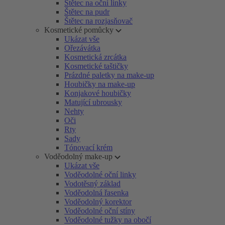
Štětec na oční linky
Štětec na pudr
Štětec na rozjasňovač
Kosmetické pomůcky
Ukázat vše
Ořezávátka
Kosmetická zrcátka
Kosmetické taštičky
Prázdné paletky na make-up
Houbičky na make-up
Konjakové houbičky
Matující ubrousky
Nehty
Oči
Rty
Sady
Tónovací krém
Voděodolný make-up
Ukázat vše
Voděodolné oční linky
Vodotěsný základ
Voděodolná řasenka
Voděodolný korektor
Voděodolné oční stíny
Voděodolné tužky na obočí