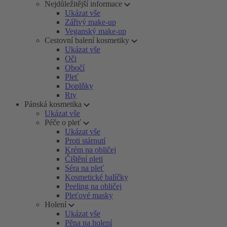
Nejdůležitější informace
Ukázat vše
Zářivý make-up
Veganský make-up
Cestovní balení kosmetiky
Ukázat vše
Oči
Obočí
Pleť
Doplňky
Rty
Pánská kosmetika
Ukázat vše
Péče o pleť
Ukázat vše
Proti stárnutí
Krém na obličej
Čištění pleti
Séra na pleť
Kosmetické balíčky
Peeling na obličej
Pleťové masky
Holení
Ukázat vše
Pěna na holení