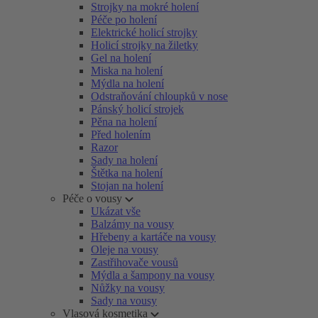
Strojky na mokré holení
Péče po holení
Elektrické holicí strojky
Holicí strojky na žiletky
Gel na holení
Miska na holení
Mýdla na holení
Odstraňování chloupků v nose
Pánský holicí strojek
Pěna na holení
Před holením
Razor
Sady na holení
Štětka na holení
Stojan na holení
Péče o vousy
Ukázat vše
Balzámy na vousy
Hřebeny a kartáče na vousy
Oleje na vousy
Zastřihovače vousů
Mýdla a šampony na vousy
Nůžky na vousy
Sady na vousy
Vlasová kosmetika