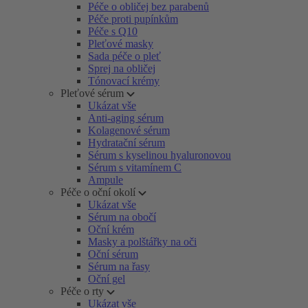
Péče o obličej bez parabenů
Péče proti pupínkům
Péče s Q10
Pleťové masky
Sada péče o pleť
Sprej na obličej
Tónovací krémy
Pleťové sérum
Ukázat vše
Anti-aging sérum
Kolagenové sérum
Hydratační sérum
Sérum s kyselinou hyaluronovou
Sérum s vitamínem C
Ampule
Péče o oční okolí
Ukázat vše
Sérum na obočí
Oční krém
Masky a polštářky na oči
Oční sérum
Sérum na řasy
Oční gel
Péče o rty
Ukázat vše