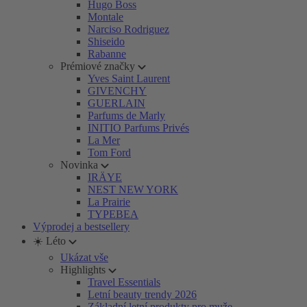
Hugo Boss
Montale
Narciso Rodriguez
Shiseido
Rabanne
Prémiové značky
Yves Saint Laurent
GIVENCHY
GUERLAIN
Parfums de Marly
INITIO Parfums Privés
La Mer
Tom Ford
Novinka
IRÄYE
NEST NEW YORK
La Prairie
TYPEBEA
Výprodej a bestsellery
☀️ Léto
Ukázat vše
Highlights
Travel Essentials
Letní beauty trendy 2026
Základní letní produkty pro muže