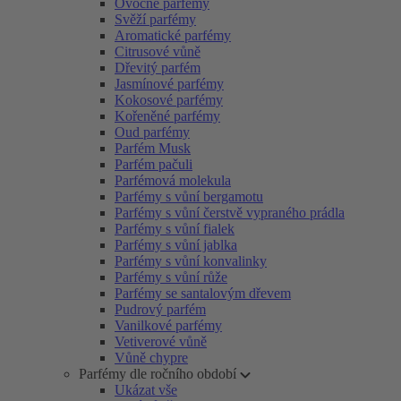
Ovocné parfémy
Svěží parfémy
Aromatické parfémy
Citrusové vůně
Dřevitý parfém
Jasmínové parfémy
Kokosové parfémy
Kořeněné parfémy
Oud parfémy
Parfém Musk
Parfém pačuli
Parfémová molekula
Parfémy s vůní bergamotu
Parfémy s vůní čerstvě vypraného prádla
Parfémy s vůní fialek
Parfémy s vůní jablka
Parfémy s vůní konvalinky
Parfémy s vůní růže
Parfémy se santalovým dřevem
Pudrový parfém
Vanilkové parfémy
Vetiverové vůně
Vůně chypre
Parfémy dle ročního období
Ukázat vše