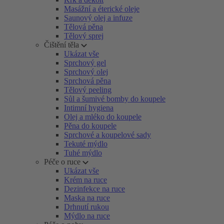
Masážní a éterické oleje
Saunový olej a infuze
Tělová pěna
Tělový sprej
Čištění těla
Ukázat vše
Sprchový gel
Sprchový olej
Sprchová pěna
Tělový peeling
Sůl a šumivé bomby do koupele
Intimní hygiena
Olej a mléko do koupele
Pěna do koupele
Sprchové a koupelové sady
Tekuté mýdlo
Tuhé mýdlo
Péče o ruce
Ukázat vše
Krém na ruce
Dezinfekce na ruce
Maska na ruce
Drhnutí rukou
Mýdlo na ruce