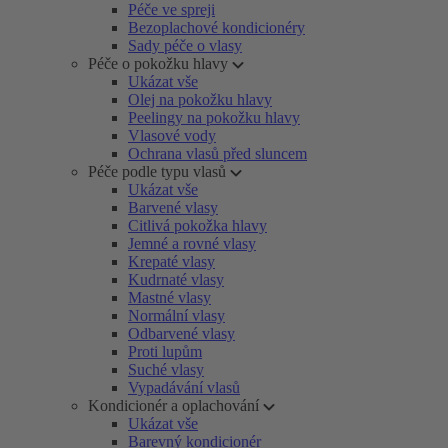
Péče ve spreji
Bezoplachové kondicionéry
Sady péče o vlasy
Péče o pokožku hlavy
Ukázat vše
Olej na pokožku hlavy
Peelingy na pokožku hlavy
Vlasové vody
Ochrana vlasů před sluncem
Péče podle typu vlasů
Ukázat vše
Barvené vlasy
Citlivá pokožka hlavy
Jemné a rovné vlasy
Krepaté vlasy
Kudrnaté vlasy
Mastné vlasy
Normální vlasy
Odbarvené vlasy
Proti lupům
Suché vlasy
Vypadávání vlasů
Kondicionér a oplachování
Ukázat vše
Barevný kondicionér