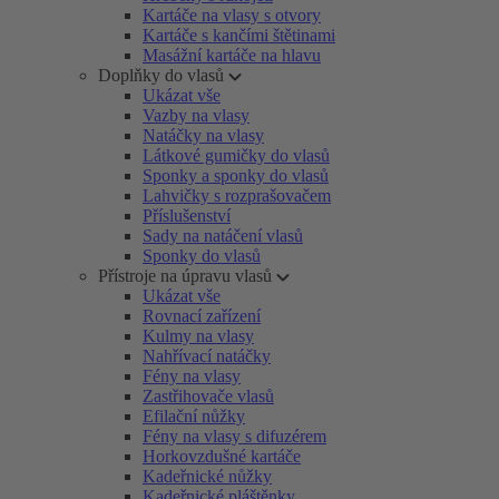
Kartáče na vlasy s otvory
Kartáče s kančími štětinami
Masážní kartáče na hlavu
Doplňky do vlasů
Ukázat vše
Vazby na vlasy
Natáčky na vlasy
Látkové gumičky do vlasů
Sponky a sponky do vlasů
Lahvičky s rozprašovačem
Příslušenství
Sady na natáčení vlasů
Sponky do vlasů
Přístroje na úpravu vlasů
Ukázat vše
Rovnací zařízení
Kulmy na vlasy
Nahřívací natáčky
Fény na vlasy
Zastřihovače vlasů
Efilační nůžky
Fény na vlasy s difuzérem
Horkovzdušné kartáče
Kadeřnické nůžky
Kadeřnické pláštěnky