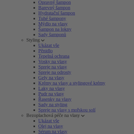
Opravný šampon
Barevný šampon
Hydratační šampon
Tuhé šampony
Mýdlo na vlasy
Šampon na lokny
Sady šamponů
Styling
Ukázat vše
Pěnidlo
Tepelná ochrana
Vosky na vlasy
Spreje na vlasy
Spreje na odrosty
Gely na vlasy
Krémy na vlasy a stylingové krémy
Laky na vlasy
Pudr na vlasy
Řasenky na vlasy
Sady na styling
Spreje na vlasy s mořskou solí
Bezoplachová péče na vlasy
Ukázat vše
Olej na vlasy
Sérum na vlasy