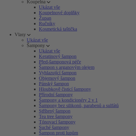
Koupelna
Ukázat vše
Koupelnové doplňky
Župan
Ručníky
Kosmetická taštička
Vlasy
Ukázat vše
Šampony
Ukázat vše
Keratinový šampon
Před-šamponová péče
Šampon s arganovým olejem
Vyhlazující šampon
Objemový šampon
Pánský šampon
Hloubkově čisticí šampony
Přírodní šampony
Šampony a kondicionéry 2 v 1
Šampony bez silikonů, parabenů a sulfátů
Stříbrný šampon
Tea tree šampony
Tónovací šampony
Suché šampony
Šampon proti lupům