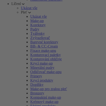
Líčení
Ukázat vše
Pleť
Ukázat vše
Make-up
Korektory
Pudry
Tvářenky
Zvýrazňovač
Barevné korektory
BB- & CC-Cream
Fixace make-upu
Konturovací paletky
Konturování obličeje
Krycí make-up
Minerální pudry
Odličovač make-upu
Primery
Krycí produkty
Doplňky
Make-up pro zralou pleť
Bronzery
Kompaktní make-up
Krémový make-up
Efektní produkty