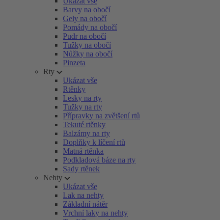
Ukázat vše
Barvy na obočí
Gely na obočí
Pomády na obočí
Pudr na obočí
Tužky na obočí
Nůžky na obočí
Pinzeta
Rty
Ukázat vše
Rtěnky
Lesky na rty
Tužky na rty
Přípravky na zvětšení rtů
Tekuté rtěnky
Balzámy na rty
Doplňky k líčení rtů
Matná rtěnka
Podkladová báze na rty
Sady rtěnek
Nehty
Ukázat vše
Lak na nehty
Základní nátěr
Vrchní laky na nehty