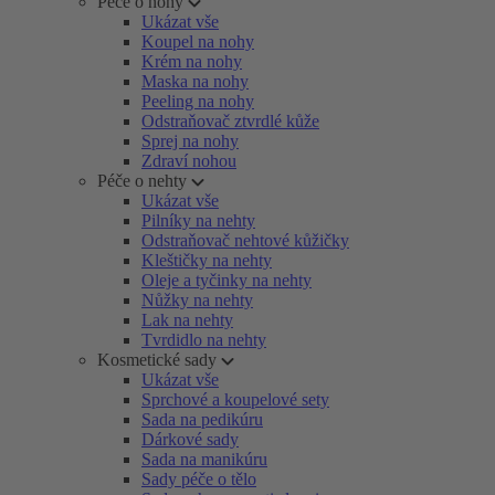
Péče o nohy
Ukázat vše
Koupel na nohy
Krém na nohy
Maska na nohy
Peeling na nohy
Odstraňovač ztvrdlé kůže
Sprej na nohy
Zdraví nohou
Péče o nehty
Ukázat vše
Pilníky na nehty
Odstraňovač nehtové kůžičky
Kleštičky na nehty
Oleje a tyčinky na nehty
Nůžky na nehty
Lak na nehty
Tvrdidlo na nehty
Kosmetické sady
Ukázat vše
Sprchové a koupelové sety
Sada na pedikúru
Dárkové sady
Sada na manikúru
Sady péče o tělo