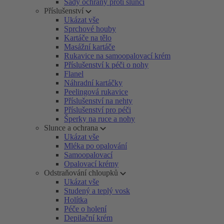
Sady ochrany proti slunci
Příslušenství
Ukázat vše
Sprchové houby
Kartáče na tělo
Masážní kartáče
Rukavice na samoopalovací krém
Příslušenství k péči o nohy
Flanel
Náhradní kartáčky
Peelingová rukavice
Příslušenství na nehty
Příslušenství pro péči
Šperky na ruce a nohy
Slunce a ochrana
Ukázat vše
Mléka po opalování
Samoopalovací
Opalovací krémy
Odstraňování chloupků
Ukázat vše
Studený a teplý vosk
Holítka
Péče o holení
Depilační krém