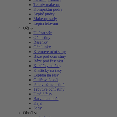
Tekutý make-up
Kompaktní pudry
Sypké pudry
Make-up sady
Lepicí tetování
Oči
Ukázat vše
Oční stíny
Řasenky
Oční linky
Krémové oční stíny
Báze pod oční stíny
Báze pod řasenku
Kartáčky na řasy
Kleštičky na řasy
Lepidla na řasy
Odličovače očí
Palety očních stínů
Třpytivé oční stíny
Umělé řasy
Barva na obočí
Kajal
Sady
Obočí