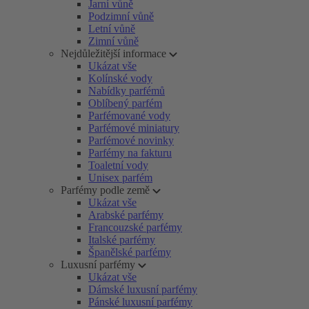
Jarní vůně
Podzimní vůně
Letní vůně
Zimní vůně
Nejdůležitější informace
Ukázat vše
Kolínské vody
Nabídky parfémů
Oblíbený parfém
Parfémované vody
Parfémové miniatury
Parfémové novinky
Parfémy na fakturu
Toaletní vody
Unisex parfém
Parfémy podle země
Ukázat vše
Arabské parfémy
Francouzské parfémy
Italské parfémy
Španělské parfémy
Luxusní parfémy
Ukázat vše
Dámské luxusní parfémy
Pánské luxusní parfémy