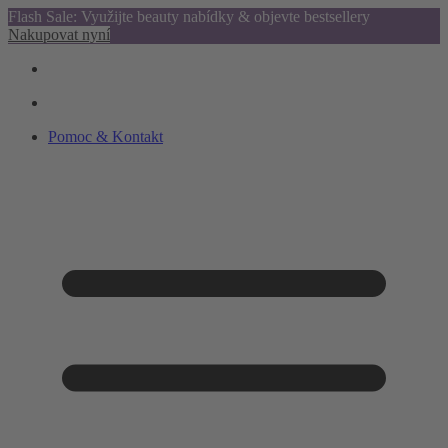
Flash Sale: Využijte beauty nabídky & objevte bestsellery
Nakupovat nyní
Pomoc & Kontakt