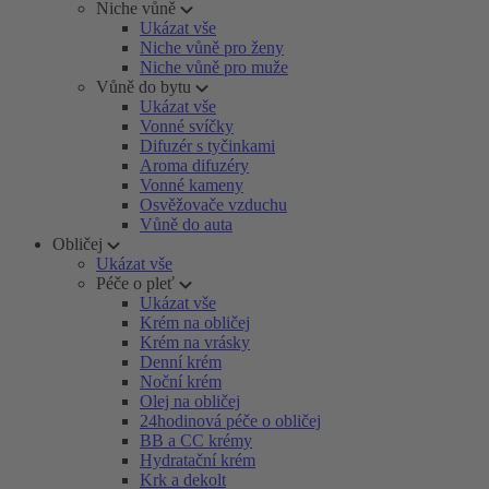
Niche vůně
Ukázat vše
Niche vůně pro ženy
Niche vůně pro muže
Vůně do bytu
Ukázat vše
Vonné svíčky
Difuzér s tyčinkami
Aroma difuzéry
Vonné kameny
Osvěžovače vzduchu
Vůně do auta
Obličej
Ukázat vše
Péče o pleť
Ukázat vše
Krém na obličej
Krém na vrásky
Denní krém
Noční krém
Olej na obličej
24hodinová péče o obličej
BB a CC krémy
Hydratační krém
Krk a dekolt