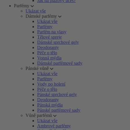
Jak na plážový účes?
Parfémy
Ukázat vše
Dámské parfémy
Ukázat vše
Parfémy
Parfém na vlasy
Tělové spreje
Dámské sprchové gely
Deodoranty
Péče o tělo
Vonná mýdla
Dámské parfémové sady
Pánské vůně
Ukázat vše
Parfémy
Vody po holení
Péče o tělo
Pánské sprchové gely
Deodoranty
Pánská mýdla
Pánské parfémové sady
Vůně parfémů
Ukázat vše
Ambrové parfémy