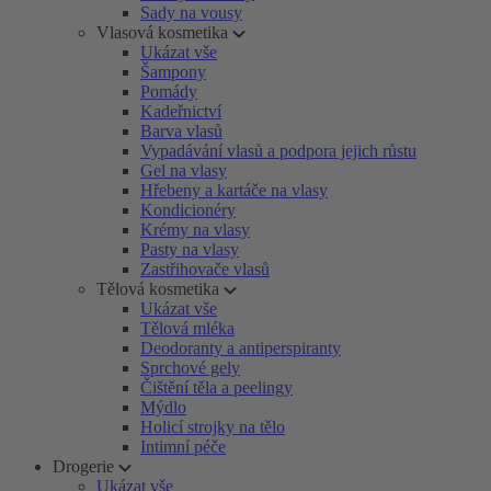
Sady na vousy
Vlasová kosmetika
Ukázat vše
Šampony
Pomády
Kadeřnictví
Barva vlasů
Vypadávání vlasů a podpora jejich růstu
Gel na vlasy
Hřebeny a kartáče na vlasy
Kondicionéry
Krémy na vlasy
Pasty na vlasy
Zastřihovače vlasů
Tělová kosmetika
Ukázat vše
Tělová mléka
Deodoranty a antiperspiranty
Sprchové gely
Čištění těla a peelingy
Mýdlo
Holicí strojky na tělo
Intimní péče
Drogerie
Ukázat vše