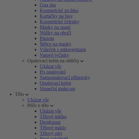
Gua sha
Kosmetické zrcátko
Kartáčky na řasy
Kosmetické čelenky
Masky na spaní
Nůžky na obočí
Pinzeta
Štětce na masky
Váleček s mikrojehlami
Vatové tyčinky
Opalovací krém na obličej
Ukázat vše
Po opalování
Samoopalovací přípravky
Opalovací krém
Sluneční make-up
Tělo
Ukázat vše
Péče o tělo
Ukázat vše
Tělové mléko
Deodorant
Tělové máslo
Tělový olej
Proti celulitidě