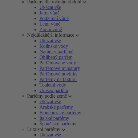
Parfémy dle ročního období
Ukázat vše
Jarní vůně
Podzimní vůně
Letní vůně
Zimní vůně
Nejdůležitější informace
Ukázat vše
Kolínské vody
Nabídky parfémů
Oblíbený parfém
Parfémované vody
Parfémové miniatury
Parfémové novinky
Parfémy na fakturu
Toaletní vody
Unisex parfém
Parfémy podle země
Ukázat vše
Arabské parfémy
Francouzské parfémy
Italské parfémy
Španělské parfémy
Luxusní parfémy
Ukázat vše