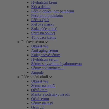
Hydratační krém
Krk a dekolt
Péče o obličej bez parabenů
Péče proti pupínkům
Péče s Q10
Pleťové masky
Sada péče o pleť
Sprej na obličej
Tónovací krémy
Pleťové sérum
Ukázat vše
Anti-aging sérum
Kolagenové sérum
Hydratační sérum
Sérum s kyselinou hyaluronovou
Sérum s vitamínem C
Ampule
Péče o oční okolí
Ukázat vše
Sérum na obočí
Oční krém
Masky a polštářky na oči
Oční sérum
Sérum na řasy
Oční gel