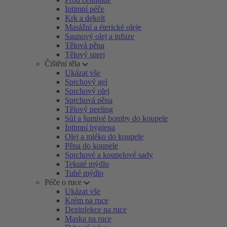
Intimní péče
Krk a dekolt
Masážní a éterické oleje
Saunový olej a infuze
Tělová pěna
Tělový sprej
Čištění těla
Ukázat vše
Sprchový gel
Sprchový olej
Sprchová pěna
Tělový peeling
Sůl a šumivé bomby do koupele
Intimní hygiena
Olej a mléko do koupele
Pěna do koupele
Sprchové a koupelové sady
Tekuté mýdlo
Tuhé mýdlo
Péče o ruce
Ukázat vše
Krém na ruce
Dezinfekce na ruce
Maska na ruce