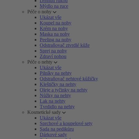
Drhnutí rukou
Mýdlo na ruce
Péče o nohy
Ukázat vše
Koupel na nohy
Krém na nohy
Maska na nohy
Peeling na nohy
Odstraňovač ztvrdlé kůže
Sprej na nohy
Zdraví nohou
Péče o nehty
Ukázat vše
Pilníky na nehty
Odstraňovač nehtové kůžičky
Kleštičky na nehty
Oleje a tyčinky na nehty
Nůžky na nehty
Lak na nehty
Tvrdidlo na nehty
Kosmetické sady
Ukázat vše
Sprchové a koupelové sety
Sada na pedikúru
Dárkové sady