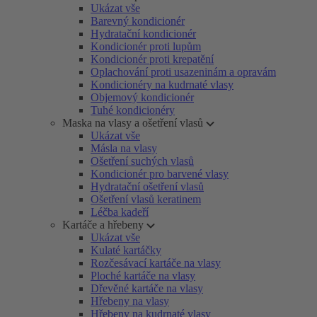
Ukázat vše
Barevný kondicionér
Hydratační kondicionér
Kondicionér proti lupům
Kondicionér proti krepatění
Oplachování proti usazeninám a opravám
Kondicionéry na kudrnaté vlasy
Objemový kondicionér
Tuhé kondicionéry
Maska na vlasy a ošetření vlasů
Ukázat vše
Másla na vlasy
Ošetření suchých vlasů
Kondicionér pro barvené vlasy
Hydratační ošetření vlasů
Ošetření vlasů keratinem
Léčba kadeří
Kartáče a hřebeny
Ukázat vše
Kulaté kartáčky
Rozčesávací kartáče na vlasy
Ploché kartáče na vlasy
Dřevěné kartáče na vlasy
Hřebeny na vlasy
Hřebeny na kudrnaté vlasy