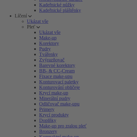
Kadeřnické nůžky
Kadeřnické pláštěnky
Líčení
Ukázat vše
Pleť
Ukázat vše
Make-up
Korektory
Pudry
Tvářenky
Zvýrazňovač
Barevné korektory
BB- & CC-Cream
Fixace make-upu
Konturovací paletky
Konturování obličeje
Krycí make-up
Minerální pudry
Odličovač make-upu
Primery
Krycí produkty
Doplňky
Make-up pro zralou pleť
Bronzery
Kompaktní make-up