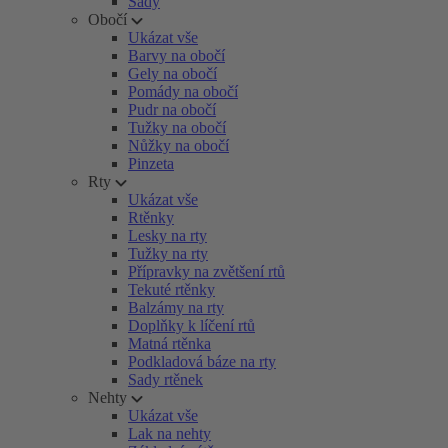
Sady
Obočí
Ukázat vše
Barvy na obočí
Gely na obočí
Pomády na obočí
Pudr na obočí
Tužky na obočí
Nůžky na obočí
Pinzeta
Rty
Ukázat vše
Rtěnky
Lesky na rty
Tužky na rty
Přípravky na zvětšení rtů
Tekuté rtěnky
Balzámy na rty
Doplňky k líčení rtů
Matná rtěnka
Podkladová báze na rty
Sady rtěnek
Nehty
Ukázat vše
Lak na nehty