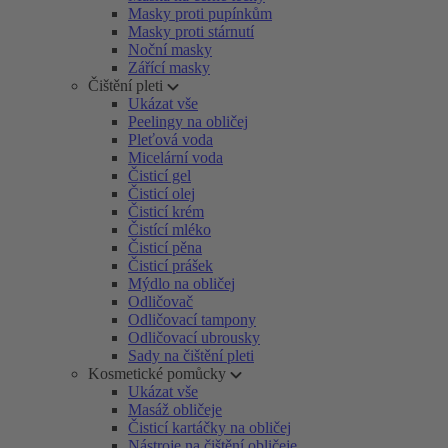
Masky proti pupínkům
Masky proti stárnutí
Noční masky
Zářící masky
Čištění pleti
Ukázat vše
Peelingy na obličej
Pleťová voda
Micelární voda
Čisticí gel
Čisticí olej
Čisticí krém
Čistící mléko
Čisticí pěna
Čisticí prášek
Mýdlo na obličej
Odličovač
Odličovací tampony
Odličovací ubrousky
Sady na čištění pleti
Kosmetické pomůcky
Ukázat vše
Masáž obličeje
Čisticí kartáčky na obličej
Nástroje na čištění obličeje