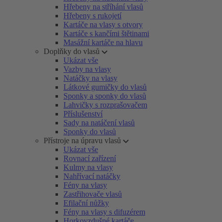
Hřebeny na stříhání vlasů
Hřebeny s rukojetí
Kartáče na vlasy s otvory
Kartáče s kančími štětinami
Masážní kartáče na hlavu
Doplňky do vlasů
Ukázat vše
Vazby na vlasy
Natáčky na vlasy
Látkové gumičky do vlasů
Sponky a sponky do vlasů
Lahvičky s rozprašovačem
Příslušenství
Sady na natáčení vlasů
Sponky do vlasů
Přístroje na úpravu vlasů
Ukázat vše
Rovnací zařízení
Kulmy na vlasy
Nahřívací natáčky
Fény na vlasy
Zastřihovače vlasů
Efilační nůžky
Fény na vlasy s difuzérem
Horkovzdušné kartáče