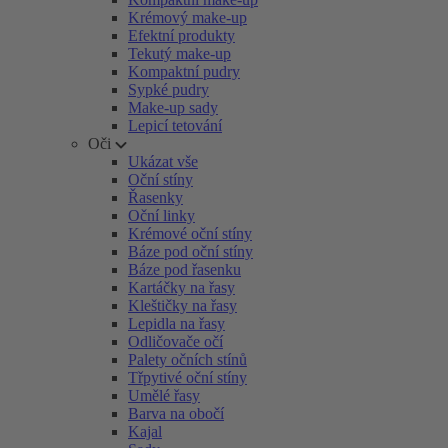
Krémový make-up
Efektní produkty
Tekutý make-up
Kompaktní pudry
Sypké pudry
Make-up sady
Lepicí tetování
Oči
Ukázat vše
Oční stíny
Řasenky
Oční linky
Krémové oční stíny
Báze pod oční stíny
Báze pod řasenku
Kartáčky na řasy
Kleštičky na řasy
Lepidla na řasy
Odličovače očí
Palety očních stínů
Třpytivé oční stíny
Umělé řasy
Barva na obočí
Kajal