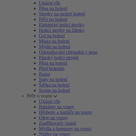
Ukázat vše
Pěna na holení
Strojky na mokré holení
Péče po holení
Elektrické holicí strojky
Holicí strojky na žiletky
Gel na holení
Miska na holení
Mýdla na holení
Odstraňování chloupků v nose
Pánský holicí strojek
Pěna na holení
Před holením
Razor
Sady na holení
Štětka na holení
Stojan na holení
Péče o vousy
Ukázat vše
Balzámy na vousy
Hřebeny a kartáče na vousy
Oleje na vousy
Zastřihovače vousů
Mýdla a šampony na vousy
Nůžky na vousy