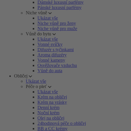
Dámské luxusní parfémy
Pánské luxusní parfémy
Niche vůně
Ukázat vše
Niche vůně pro ženy
Niche vůně pro muže
Vůně do bytu
Ukázat vše
Vonné svíčky
Difuzér s tyčinkami
Aroma difuzéry
Vonné kameny
Osvěžovače vzduchu
Vůně do auta
Obličej
Ukázat vše
Péče o pleť
Ukázat vše
Krém na obličej
Krém na vrásky
Denní krém
Noční krém
Olej na obličej
24hodinová péče o obličej
BB a CC krémy