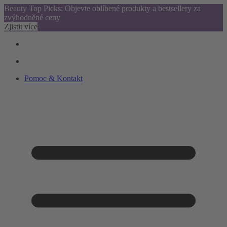
Beauty Top Picks: Objevte oblíbené produkty a bestsellery za
zvýhodněné ceny
Zjistit více
Pomoc & Kontakt