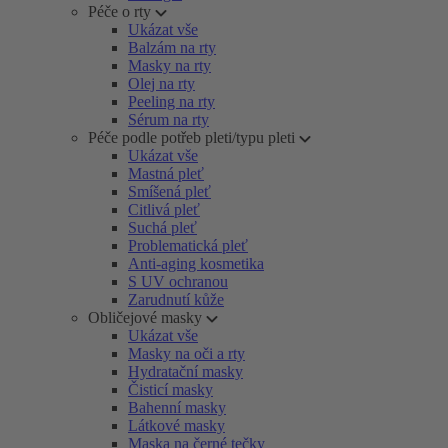
Péče o rty
Ukázat vše
Balzám na rty
Masky na rty
Olej na rty
Peeling na rty
Sérum na rty
Péče podle potřeb pleti/typu pleti
Ukázat vše
Mastná pleť
Smíšená pleť
Citlivá pleť
Suchá pleť
Problematická pleť
Anti-aging kosmetika
S UV ochranou
Zarudnutí kůže
Obličejové masky
Ukázat vše
Masky na oči a rty
Hydratační masky
Čisticí masky
Bahenní masky
Látkové masky
Maska na černé tečky