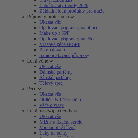
Letní beauty trendy 2026
Základní letní produkty pro muže
Přípravky proti slunci
Ukázat vše
Opalovací přípravky na obličej
Make-up s SPF
Opalovací přípravky na tělo
Vlasová péče se SPF
Po opalování
Samoopalovací přípravky
Letní vůně
Ukázat vše
Dámské parfémy
Pánské parfémy
Tělový sprej
Péče
Ukázat vše
Obličej & Péče o tělo
Péče o vlasy
Letní make-up a trendy
Ukázat vše
Mlžné a fixační spreje
Voděodolné líčení
Laky na nehty