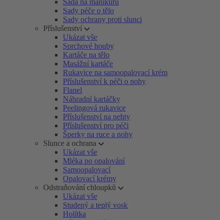
Sada na manikúru
Sady péče o tělo
Sady ochrany proti slunci
Příslušenství
Ukázat vše
Sprchové houby
Kartáče na tělo
Masážní kartáče
Rukavice na samoopalovací krém
Příslušenství k péči o nohy
Flanel
Náhradní kartáčky
Peelingová rukavice
Příslušenství na nehty
Příslušenství pro péči
Šperky na ruce a nohy
Slunce a ochrana
Ukázat vše
Mléka po opalování
Samoopalovací
Opalovací krémy
Odstraňování chloupků
Ukázat vše
Studený a teplý vosk
Holítka