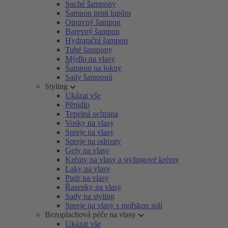
Suché šampony
Šampon proti lupům
Opravný šampon
Barevný šampon
Hydratační šampon
Tuhé šampony
Mýdlo na vlasy
Šampon na lokny
Sady šamponů
Styling
Ukázat vše
Pěnidlo
Tepelná ochrana
Vosky na vlasy
Spreje na vlasy
Spreje na odrosty
Gely na vlasy
Krémy na vlasy a stylingové krémy
Laky na vlasy
Pudr na vlasy
Řasenky na vlasy
Sady na styling
Spreje na vlasy s mořskou solí
Bezoplachová péče na vlasy
Ukázat vše