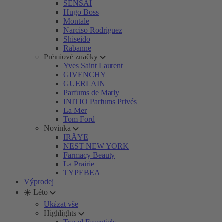
SENSAI
Hugo Boss
Montale
Narciso Rodriguez
Shiseido
Rabanne
Prémiové značky
Yves Saint Laurent
GIVENCHY
GUERLAIN
Parfums de Marly
INITIO Parfums Privés
La Mer
Tom Ford
Novinka
IRÄYE
NEST NEW YORK
Farmacy Beauty
La Prairie
TYPEBEA
Výprodej
☀️ Léto
Ukázat vše
Highlights
Travel Essentials