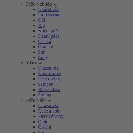
Péče o obličej
Ukázat vše
Proti stárnutí
Oči
Rty
Noční péče
Denní péče
Čištění
Oholení
Sun
Zuby
Vlasy
Ukázat vše
Kondicionér
Péče o vlasy
Šampon
Barva vlasů
Styling
Péče o tělo
Ukázat vše
Ruce a nohy
Pleťové vody
Oleje
Čištění
Sun