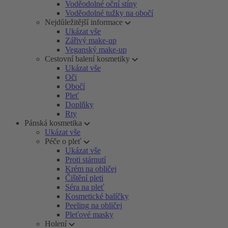
Voděodolné oční stíny
Voděodolné tužky na obočí
Nejdůležitější informace
Ukázat vše
Zářivý make-up
Veganský make-up
Cestovní balení kosmetiky
Ukázat vše
Oči
Obočí
Pleť
Doplňky
Rty
Pánská kosmetika
Ukázat vše
Péče o pleť
Ukázat vše
Proti stárnutí
Krém na obličej
Čištění pleti
Séra na pleť
Kosmetické balíčky
Peeling na obličej
Pleťové masky
Holení