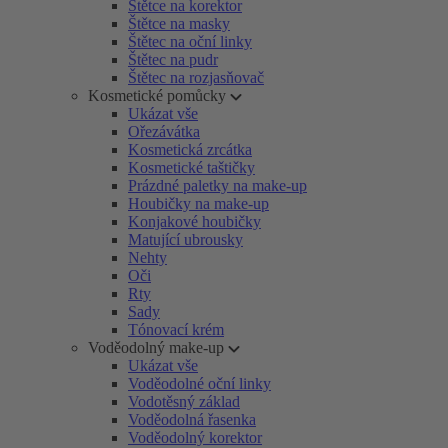
Štětce na korektor
Štětce na masky
Štětec na oční linky
Štětec na pudr
Štětec na rozjasňovač
Kosmetické pomůcky
Ukázat vše
Ořezávátka
Kosmetická zrcátka
Kosmetické taštičky
Prázdné paletky na make-up
Houbičky na make-up
Konjakové houbičky
Matující ubrousky
Nehty
Oči
Rty
Sady
Tónovací krém
Voděodolný make-up
Ukázat vše
Voděodolné oční linky
Vodotěsný základ
Voděodolná řasenka
Voděodolný korektor