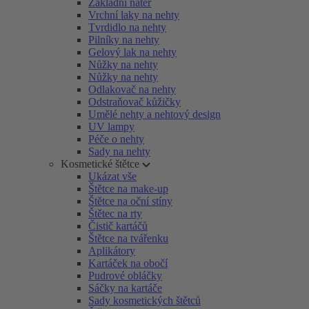
Základní nátěr
Vrchní laky na nehty
Tvrdidlo na nehty
Pilníky na nehty
Gelový lak na nehty
Nůžky na nehty
Nůžky na nehty
Odlakovač na nehty
Odstraňovač kůžičky
Umělé nehty a nehtový design
UV lampy
Péče o nehty
Sady na nehty
Kosmetické štětce
Ukázat vše
Štětce na make-up
Štětce na oční stíny
Štětec na rty
Čistič kartáčů
Štětce na tvářenku
Aplikátory
Kartáček na obočí
Pudrové obláčky
Sáčky na kartáče
Sady kosmetických štětců