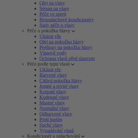
Olej na vlasy
Sérum na vlasy
Péče ve spreji
Bezoplachové kondicionéry
Sady péče o vlasy
Péče o pokožku hlavy
Ukázat vše
Olej na pokožku hlavy
Peelingy na pokožku hlavy
Vlasové vody
Ochrana vlasů před sluncem
Péče podle typu vlasů
Ukázat vše
Barvené vlasy
Citlivá pokožka hlavy
Jemné a rovné vlasy
Krepaté vlasy
Kudrnaté vlasy
Mastné vlasy
Normální vlasy
Odbarvené vlasy
Proti lupům
Suché vlasy
Vypadávání vlasů
Kondicionér a oplachování