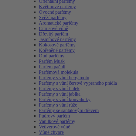
Orientální parfémy
Květinové parfémy
Ovocné parfémy
Svěží parfémy
Aromatické parfémy
Citrusové vůně
Dřevitý parfém
Jasmínové parfémy
Kokosové parfémy
Kořeněné parfémy
Oud parfémy
Parfém Musk
Parfém pačuli
Parfémová molekula
Parfémy s vůní bergamotu
Parfémy s vůní čerstvě vypraného prádla
Parfémy s vůní fialek
Parfémy s vůní jablka
Parfémy s vůní konvalinky
Parfémy s vůní růže
Parfémy se santalovým dřevem
Pudrový parfém
Vanilkové parfémy
Vetiverové vůně
Vůně chypre