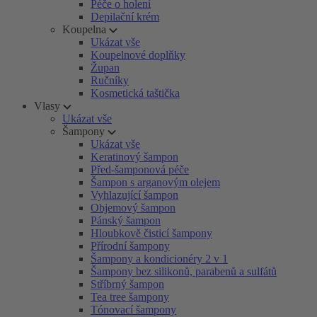
Péče o holení
Depilační krém
Koupelna
Ukázat vše
Koupelnové doplňky
Župan
Ručníky
Kosmetická taštička
Vlasy
Ukázat vše
Šampony
Ukázat vše
Keratinový šampon
Před-šamponová péče
Šampon s arganovým olejem
Vyhlazující šampon
Objemový šampon
Pánský šampon
Hloubkově čisticí šampony
Přírodní šampony
Šampony a kondicionéry 2 v 1
Šampony bez silikonů, parabenů a sulfátů
Stříbrný šampon
Tea tree šampony
Tónovací šampony