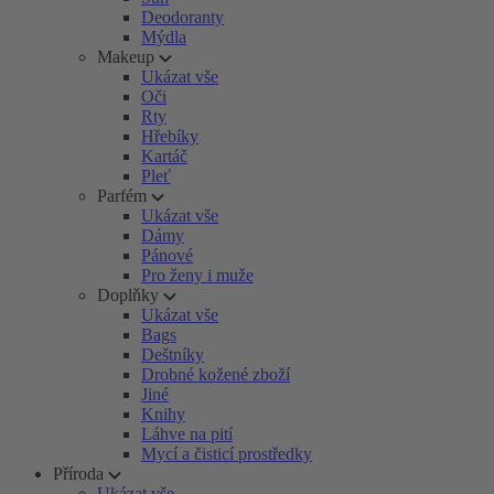
Deodoranty
Mýdla
Makeup
Ukázat vše
Oči
Rty
Hřebíky
Kartáč
Pleť
Parfém
Ukázat vše
Dámy
Pánové
Pro ženy i muže
Doplňky
Ukázat vše
Bags
Deštníky
Drobné kožené zboží
Jiné
Knihy
Láhve na pití
Mycí a čisticí prostředky
Příroda
Ukázat vše