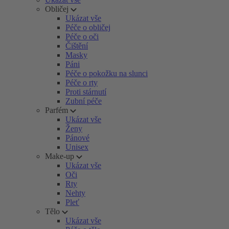
Obličej
Ukázat vše
Péče o obličej
Péče o oči
Čištění
Masky
Páni
Péče o pokožku na slunci
Péče o rty
Proti stárnutí
Zubní péče
Parfém
Ukázat vše
Ženy
Pánové
Unisex
Make-up
Ukázat vše
Oči
Rty
Nehty
Pleť
Tělo
Ukázat vše