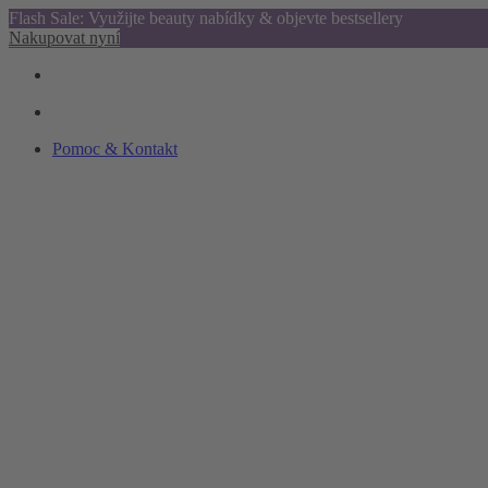
Flash Sale: Využijte beauty nabídky & objevte bestsellery
Nakupovat nyní
Pomoc & Kontakt