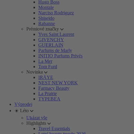
Hugo Boss
Montale
Narciso Rodriguez
Shiseido
Rabanne
Prémiové značky
Yves Saint Laurent
GIVENCHY
GUERLAIN
Parfums de Marly
INITIO Parfums Privés
La Mer
Tom Ford
Novinka
IRÄYE
NEST NEW YORK
Farmacy Beauty
La Prairie
TYPEBEA
Výprodej
☀️ Léto
Ukázat vše
Highlights
Travel Essentials
Letní beauty trendy 2026