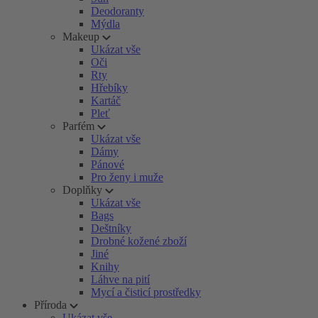
Deodoranty
Mýdla
Makeup
Ukázat vše
Oči
Rty
Hřebíky
Kartáč
Pleť
Parfém
Ukázat vše
Dámy
Pánové
Pro ženy i muže
Doplňky
Ukázat vše
Bags
Deštníky
Drobné kožené zboží
Jiné
Knihy
Láhve na pití
Mycí a čisticí prostředky
Příroda
Ukázat vše