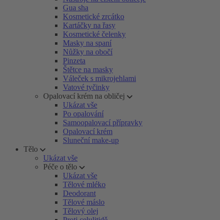
Gua sha
Kosmetické zrcátko
Kartáčky na řasy
Kosmetické čelenky
Masky na spaní
Nůžky na obočí
Pinzeta
Štětce na masky
Váleček s mikrojehlami
Vatové tyčinky
Opalovací krém na obličej
Ukázat vše
Po opalování
Samoopalovací přípravky
Opalovací krém
Sluneční make-up
Tělo
Ukázat vše
Péče o tělo
Ukázat vše
Tělové mléko
Deodorant
Tělové máslo
Tělový olej
Proti celulitidě