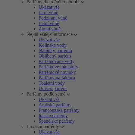
Parfémy dle ročního období
Ukázat vše
Jarní vůně
Podzimní vůně
Letní vůně
Zimní vůně
Nejdůležitější informace
Ukázat vše
Kolínské vody
Nabídky parfémů
Oblíbený parfém
Parfémované vody
Parfémové miniatury
Parfémové novinky
Parfémy na fakturu
Toaletní vody
Unisex parfém
Parfémy podle země
Ukázat vše
Arabské parfémy
Francouzské parfémy
Italské parfémy
Španělské parfémy
Luxusní parfémy
Ukázat vše