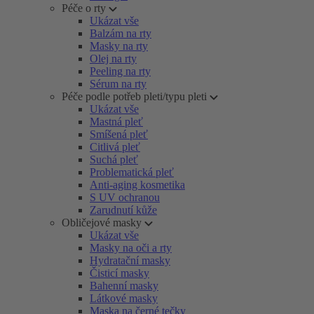
Péče o rty
Ukázat vše
Balzám na rty
Masky na rty
Olej na rty
Peeling na rty
Sérum na rty
Péče podle potřeb pleti/typu pleti
Ukázat vše
Mastná pleť
Smíšená pleť
Citlivá pleť
Suchá pleť
Problematická pleť
Anti-aging kosmetika
S UV ochranou
Zarudnutí kůže
Obličejové masky
Ukázat vše
Masky na oči a rty
Hydratační masky
Čisticí masky
Bahenní masky
Látkové masky
Maska na černé tečky