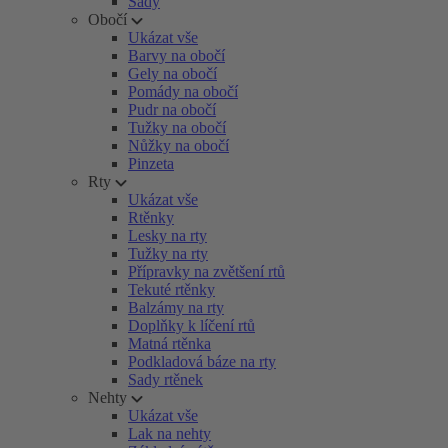
Sady
Obočí
Ukázat vše
Barvy na obočí
Gely na obočí
Pomády na obočí
Pudr na obočí
Tužky na obočí
Nůžky na obočí
Pinzeta
Rty
Ukázat vše
Rtěnky
Lesky na rty
Tužky na rty
Přípravky na zvětšení rtů
Tekuté rtěnky
Balzámy na rty
Doplňky k líčení rtů
Matná rtěnka
Podkladová báze na rty
Sady rtěnek
Nehty
Ukázat vše
Lak na nehty