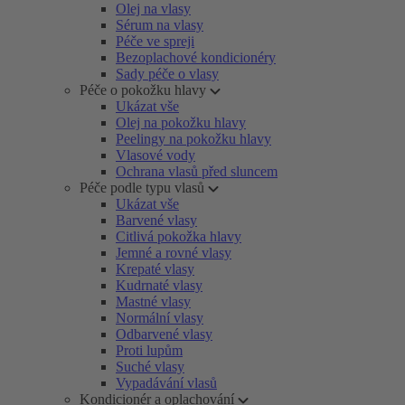
Olej na vlasy
Sérum na vlasy
Péče ve spreji
Bezoplachové kondicionéry
Sady péče o vlasy
Péče o pokožku hlavy
Ukázat vše
Olej na pokožku hlavy
Peelingy na pokožku hlavy
Vlasové vody
Ochrana vlasů před sluncem
Péče podle typu vlasů
Ukázat vše
Barvené vlasy
Citlivá pokožka hlavy
Jemné a rovné vlasy
Krepaté vlasy
Kudrnaté vlasy
Mastné vlasy
Normální vlasy
Odbarvené vlasy
Proti lupům
Suché vlasy
Vypadávání vlasů
Kondicionér a oplachování