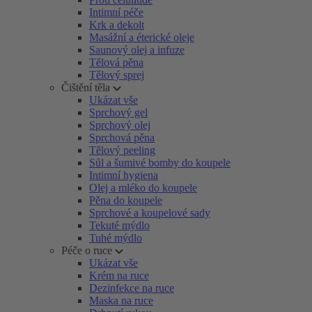
Intimní péče
Krk a dekolt
Masážní a éterické oleje
Saunový olej a infuze
Tělová pěna
Tělový sprej
Čištění těla
Ukázat vše
Sprchový gel
Sprchový olej
Sprchová pěna
Tělový peeling
Sůl a šumivé bomby do koupele
Intimní hygiena
Olej a mléko do koupele
Pěna do koupele
Sprchové a koupelové sady
Tekuté mýdlo
Tuhé mýdlo
Péče o ruce
Ukázat vše
Krém na ruce
Dezinfekce na ruce
Maska na ruce