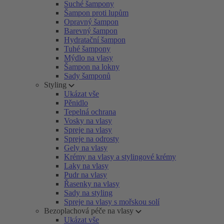
Suché šampony
Šampon proti lupům
Opravný šampon
Barevný šampon
Hydratační šampon
Tuhé šampony
Mýdlo na vlasy
Šampon na lokny
Sady šamponů
Styling
Ukázat vše
Pěnidlo
Tepelná ochrana
Vosky na vlasy
Spreje na vlasy
Spreje na odrosty
Gely na vlasy
Krémy na vlasy a stylingové krémy
Laky na vlasy
Pudr na vlasy
Řasenky na vlasy
Sady na styling
Spreje na vlasy s mořskou solí
Bezoplachová péče na vlasy
Ukázat vše