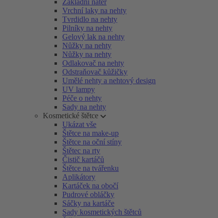
Základní nátěr
Vrchní laky na nehty
Tvrdidlo na nehty
Pilníky na nehty
Gelový lak na nehty
Nůžky na nehty
Nůžky na nehty
Odlakovač na nehty
Odstraňovač kůžičky
Umělé nehty a nehtový design
UV lampy
Péče o nehty
Sady na nehty
Kosmetické štětce
Ukázat vše
Štětce na make-up
Štětce na oční stíny
Štětec na rty
Čistič kartáčů
Štětce na tvářenku
Aplikátory
Kartáček na obočí
Pudrové obláčky
Sáčky na kartáče
Sady kosmetických štětců