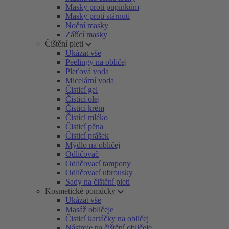
Masky proti pupínkům
Masky proti stárnutí
Noční masky
Zářící masky
Čištění pleti
Ukázat vše
Peelingy na obličej
Pleťová voda
Micelární voda
Čisticí gel
Čisticí olej
Čisticí krém
Čistící mléko
Čisticí pěna
Čisticí prášek
Mýdlo na obličej
Odličovač
Odličovací tampony
Odličovací ubrousky
Sady na čištění pleti
Kosmetické pomůcky
Ukázat vše
Masáž obličeje
Čisticí kartáčky na obličej
Nástroje na čištění obličeje