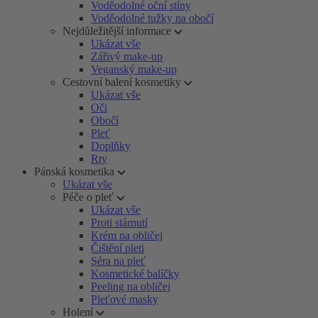
Voděodolné oční stíny
Voděodolné tužky na obočí
Nejdůležitější informace
Ukázat vše
Zářivý make-up
Veganský make-up
Cestovní balení kosmetiky
Ukázat vše
Oči
Obočí
Pleť
Doplňky
Rty
Pánská kosmetika
Ukázat vše
Péče o pleť
Ukázat vše
Proti stárnutí
Krém na obličej
Čištění pleti
Séra na pleť
Kosmetické balíčky
Peeling na obličej
Pleťové masky
Holení