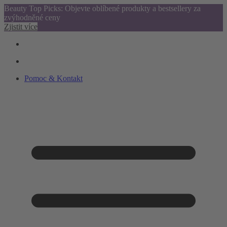
Beauty Top Picks: Objevte oblíbené produkty a bestsellery za
zvýhodněné ceny
Zjistit více
Pomoc & Kontakt