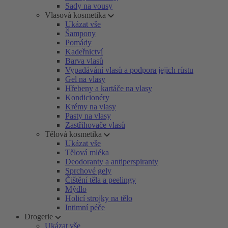
Sady na vousy
Vlasová kosmetika
Ukázat vše
Šampony
Pomády
Kadeřnictví
Barva vlasů
Vypadávání vlasů a podpora jejich růstu
Gel na vlasy
Hřebeny a kartáče na vlasy
Kondicionéry
Krémy na vlasy
Pasty na vlasy
Zastřihovače vlasů
Tělová kosmetika
Ukázat vše
Tělová mléka
Deodoranty a antiperspiranty
Sprchové gely
Čištění těla a peelingy
Mýdlo
Holicí strojky na tělo
Intimní péče
Drogerie
Ukázat vše