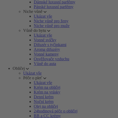
Dámské luxusní parfémy
Pánské luxusní parfémy
Niche vůně
Ukázat vše
Niche vůně pro ženy
Niche vůně pro muže
Vůně do bytu
Ukázat vše
Vonné svíčky
Difuzér s tyčinkami
Aroma difuzéry
Vonné kameny
Osvěžovače vzduchu
Vůně do auta
Obličej
Ukázat vše
Péče o pleť
Ukázat vše
Krém na obličej
Krém na vrásky
Denní krém
Noční krém
Olej na obličej
24hodinová péče o obličej
BB a CC krémy