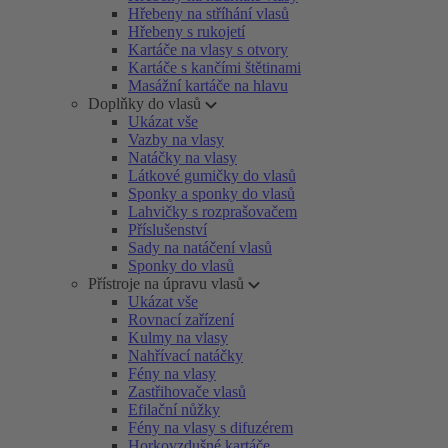
Hřebeny na stříhání vlasů
Hřebeny s rukojetí
Kartáče na vlasy s otvory
Kartáče s kančími štětinami
Masážní kartáče na hlavu
Doplňky do vlasů
Ukázat vše
Vazby na vlasy
Natáčky na vlasy
Látkové gumičky do vlasů
Sponky a sponky do vlasů
Lahvičky s rozprašovačem
Příslušenství
Sady na natáčení vlasů
Sponky do vlasů
Přístroje na úpravu vlasů
Ukázat vše
Rovnací zařízení
Kulmy na vlasy
Nahřívací natáčky
Fény na vlasy
Zastřihovače vlasů
Efilační nůžky
Fény na vlasy s difuzérem
Horkovzdušné kartáče