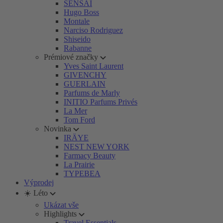
SENSAI
Hugo Boss
Montale
Narciso Rodriguez
Shiseido
Rabanne
Prémiové značky
Yves Saint Laurent
GIVENCHY
GUERLAIN
Parfums de Marly
INITIO Parfums Privés
La Mer
Tom Ford
Novinka
IRÄYE
NEST NEW YORK
Farmacy Beauty
La Prairie
TYPEBEA
Výprodej
☀️ Léto
Ukázat vše
Highlights
Travel Essentials