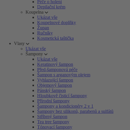
Péče o holení
Depilační krém
Koupelna
Ukázat vše
Koupelnové doplňky
Župan
Ručníky
Kosmetická taštička
Vlasy
Ukázat vše
Šampony
Ukázat vše
Keratinový šampon
Před-šamponová péče
Šampon s arganovým olejem
Vyhlazující šampon
Objemový šampon
Pánský šampon
Hloubkově čisticí šampony
Přírodní šampony
Šampony a kondicionéry 2 v 1
Šampony bez silikonů, parabenů a sulfátů
Stříbrný šampon
Tea tree šampony
Tónovací šampony