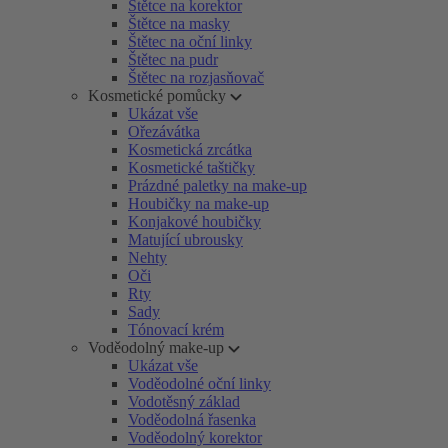
Štětce na korektor
Štětce na masky
Štětec na oční linky
Štětec na pudr
Štětec na rozjasňovač
Kosmetické pomůcky
Ukázat vše
Ořezávátka
Kosmetická zrcátka
Kosmetické taštičky
Prázdné paletky na make-up
Houbičky na make-up
Konjakové houbičky
Matující ubrousky
Nehty
Oči
Rty
Sady
Tónovací krém
Voděodolný make-up
Ukázat vše
Voděodolné oční linky
Vodotěsný základ
Voděodolná řasenka
Voděodolný korektor