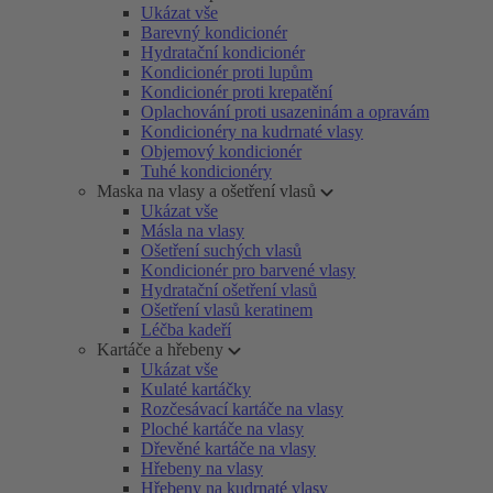
Ukázat vše
Barevný kondicionér
Hydratační kondicionér
Kondicionér proti lupům
Kondicionér proti krepatění
Oplachování proti usazeninám a opravám
Kondicionéry na kudrnaté vlasy
Objemový kondicionér
Tuhé kondicionéry
Maska na vlasy a ošetření vlasů
Ukázat vše
Másla na vlasy
Ošetření suchých vlasů
Kondicionér pro barvené vlasy
Hydratační ošetření vlasů
Ošetření vlasů keratinem
Léčba kadeří
Kartáče a hřebeny
Ukázat vše
Kulaté kartáčky
Rozčesávací kartáče na vlasy
Ploché kartáče na vlasy
Dřevěné kartáče na vlasy
Hřebeny na vlasy
Hřebeny na kudrnaté vlasy