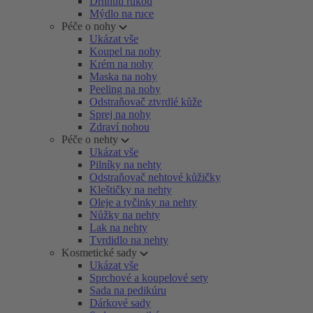
Drhnutí rukou
Mýdlo na ruce
Péče o nohy
Ukázat vše
Koupel na nohy
Krém na nohy
Maska na nohy
Peeling na nohy
Odstraňovač ztvrdlé kůže
Sprej na nohy
Zdraví nohou
Péče o nehty
Ukázat vše
Pilníky na nehty
Odstraňovač nehtové kůžičky
Kleštičky na nehty
Oleje a tyčinky na nehty
Nůžky na nehty
Lak na nehty
Tvrdidlo na nehty
Kosmetické sady
Ukázat vše
Sprchové a koupelové sety
Sada na pedikúru
Dárkové sady