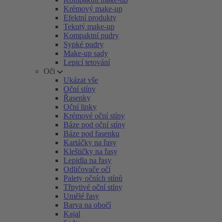
Krémový make-up
Efektní produkty
Tekutý make-up
Kompaktní pudry
Sypké pudry
Make-up sady
Lepicí tetování
Oči
Ukázat vše
Oční stíny
Řasenky
Oční linky
Krémové oční stíny
Báze pod oční stíny
Báze pod řasenku
Kartáčky na řasy
Kleštičky na řasy
Lepidla na řasy
Odličovače očí
Palety očních stínů
Třpytivé oční stíny
Umělé řasy
Barva na obočí
Kajal