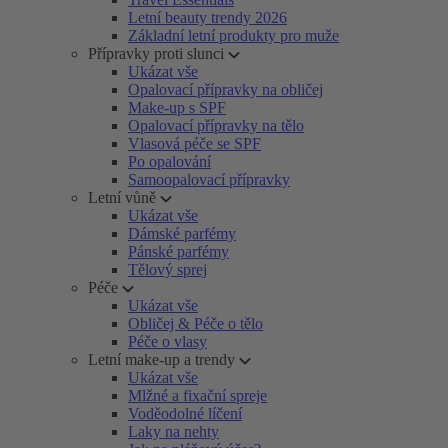
Letní beauty trendy 2026
Základní letní produkty pro muže
Přípravky proti slunci
Ukázat vše
Opalovací přípravky na obličej
Make-up s SPF
Opalovací přípravky na tělo
Vlasová péče se SPF
Po opalování
Samoopalovací přípravky
Letní vůně
Ukázat vše
Dámské parfémy
Pánské parfémy
Tělový sprej
Péče
Ukázat vše
Obličej & Péče o tělo
Péče o vlasy
Letní make-up a trendy
Ukázat vše
Mlžné a fixační spreje
Voděodolné líčení
Laky na nehty