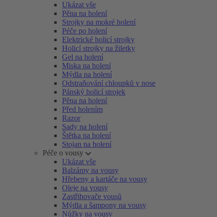
Ukázat vše
Pěna na holení
Strojky na mokré holení
Péče po holení
Elektrické holicí strojky
Holicí strojky na žiletky
Gel na holení
Miska na holení
Mýdla na holení
Odstraňování chloupků v nose
Pánský holicí strojek
Pěna na holení
Před holením
Razor
Sady na holení
Štětka na holení
Stojan na holení
Péče o vousy
Ukázat vše
Balzámy na vousy
Hřebeny a kartáče na vousy
Oleje na vousy
Zastřihovače vousů
Mýdla a šampony na vousy
Nůžky na vousy