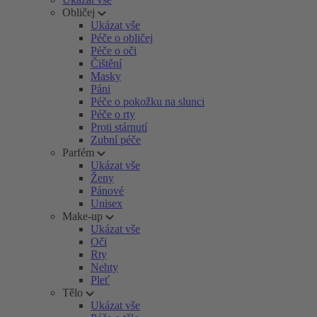
Obličej
Ukázat vše
Péče o obličej
Péče o oči
Čištění
Masky
Páni
Péče o pokožku na slunci
Péče o rty
Proti stárnutí
Zubní péče
Parfém
Ukázat vše
Ženy
Pánové
Unisex
Make-up
Ukázat vše
Oči
Rty
Nehty
Pleť
Tělo
Ukázat vše