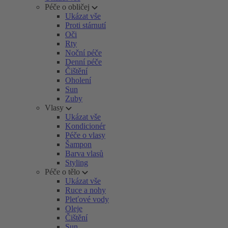
Péče o obličej
Ukázat vše
Proti stárnutí
Oči
Rty
Noční péče
Denní péče
Čištění
Oholení
Sun
Zuby
Vlasy
Ukázat vše
Kondicionér
Péče o vlasy
Šampon
Barva vlasů
Styling
Péče o tělo
Ukázat vše
Ruce a nohy
Pleťové vody
Oleje
Čištění
Sun