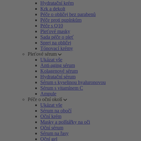
Hydratační krém
Krk a dekolt
Péče o obličej bez parabenů
Péče proti pupínkům
Péče s Q10
Pleťové masky
Sada péče o pleť
Sprej na obličej
Tónovací krémy
Pleťové sérum
Ukázat vše
Anti-aging sérum
Kolagenové sérum
Hydratační sérum
Sérum s kyselinou hyaluronovou
Sérum s vitamínem C
Ampule
Péče o oční okolí
Ukázat vše
Sérum na obočí
Oční krém
Masky a polštářky na oči
Oční sérum
Sérum na řasy
Oční gel