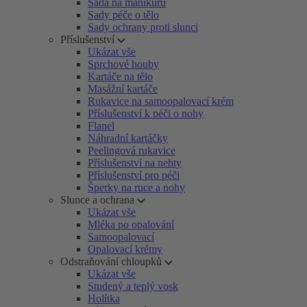
Sada na manikúru
Sady péče o tělo
Sady ochrany proti slunci
Příslušenství
Ukázat vše
Sprchové houby
Kartáče na tělo
Masážní kartáče
Rukavice na samoopalovací krém
Příslušenství k péči o nohy
Flanel
Náhradní kartáčky
Peelingová rukavice
Příslušenství na nehty
Příslušenství pro péči
Šperky na ruce a nohy
Slunce a ochrana
Ukázat vše
Mléka po opalování
Samoopalovací
Opalovací krémy
Odstraňování chloupků
Ukázat vše
Studený a teplý vosk
Holítka