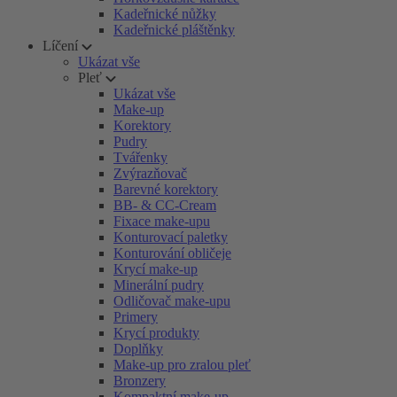
Kadeřnické nůžky
Kadeřnické pláštěnky
Líčení
Ukázat vše
Pleť
Ukázat vše
Make-up
Korektory
Pudry
Tvářenky
Zvýrazňovač
Barevné korektory
BB- & CC-Cream
Fixace make-upu
Konturovací paletky
Konturování obličeje
Krycí make-up
Minerální pudry
Odličovač make-upu
Primery
Krycí produkty
Doplňky
Make-up pro zralou pleť
Bronzery
Kompaktní make-up