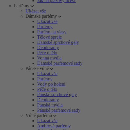
Jak na plážový účes?
Parfémy
Ukázat vše
Dámské parfémy
Ukázat vše
Parfémy
Parfém na vlasy
Tělové spreje
Dámské sprchové gely
Deodoranty
Péče o tělo
Vonná mýdla
Dámské parfémové sady
Pánské vůně
Ukázat vše
Parfémy
Vody po holení
Péče o tělo
Pánské sprchové gely
Deodoranty
Pánská mýdla
Pánské parfémové sady
Vůně parfémů
Ukázat vše
Ambrové parfémy