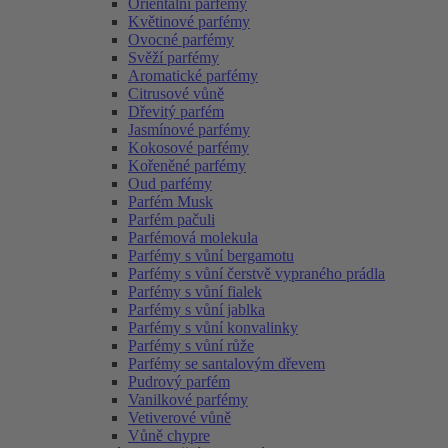
Orientální parfémy
Květinové parfémy
Ovocné parfémy
Svěží parfémy
Aromatické parfémy
Citrusové vůně
Dřevitý parfém
Jasmínové parfémy
Kokosové parfémy
Kořeněné parfémy
Oud parfémy
Parfém Musk
Parfém pačuli
Parfémová molekula
Parfémy s vůní bergamotu
Parfémy s vůní čerstvě vypraného prádla
Parfémy s vůní fialek
Parfémy s vůní jablka
Parfémy s vůní konvalinky
Parfémy s vůní růže
Parfémy se santalovým dřevem
Pudrový parfém
Vanilkové parfémy
Vetiverové vůně
Vůně chypre