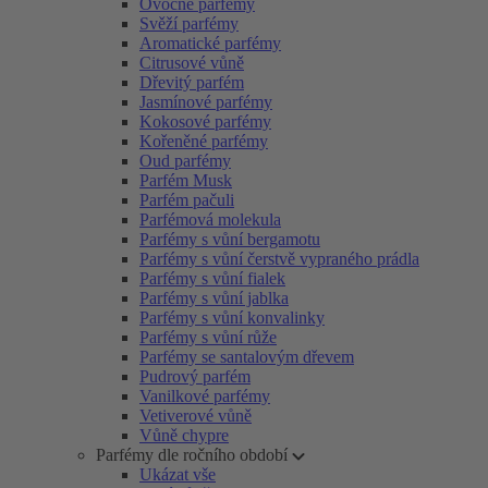
Ovocné parfémy
Svěží parfémy
Aromatické parfémy
Citrusové vůně
Dřevitý parfém
Jasmínové parfémy
Kokosové parfémy
Kořeněné parfémy
Oud parfémy
Parfém Musk
Parfém pačuli
Parfémová molekula
Parfémy s vůní bergamotu
Parfémy s vůní čerstvě vypraného prádla
Parfémy s vůní fialek
Parfémy s vůní jablka
Parfémy s vůní konvalinky
Parfémy s vůní růže
Parfémy se santalovým dřevem
Pudrový parfém
Vanilkové parfémy
Vetiverové vůně
Vůně chypre
Parfémy dle ročního období
Ukázat vše