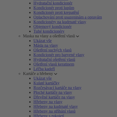
Hydratační kondicionér
Kondicionér proti lupům
Kondicionér proti krepatění
Oplachování proti usazeninám a opravám
Kondicionéry na kudrnaté vlasy
Objemový kondicionér
Tuhé kondicionéry
Maska na vlasy a ošetření vlasů
Ukázat vše
Másla na vlasy
Ošetření suchých vlasů
Kondicionér pro barvené vlasy
Hydratační ošetření vlasů
Ošetření vlasů keratinem
Léčba kadeří
Kartáče a hřebeny
Ukázat vše
Kulaté kartáčky
Rozčesávací kartáče na vlasy
Ploché kartáče na vlasy
Dřevěné kartáče na vlasy
Hřebeny na vlasy
Hřebeny na kudrnaté vlasy
Hřebeny na stříhání vlasů
Hřebeny s rukojetí