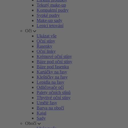
Tekutý make-up
Kompaktní pudry
Sypké pudry
Make-up sady
Lepicí tetování
Oči
Ukázat vše
Oční stíny
Řasenky
Oční linky
Krémové oční stíny
Báze pod oční stíny
Báze pod řasenku
Kartáčky na řasy
Kleštičky na řasy
Lepidla na řasy
Odličovače očí
Palety očních stínů
Třpytivé oční stíny
Umělé řasy
Barva na obočí
Kajal
Sady
Obočí