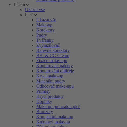
Líčení
Ukázat vše
Pleť
Ukázat vše
Make-up
Korektory
Pudry
Tvářenky
Zvýrazňovač
Barevné korektory
BB- & CC-Cream
Fixace make-upu
Konturovací paletky
Konturování obličeje
Krycí make-up
Minerální pudry
Odličovač make-upu
Primery
Krycí produkty
Doplňky
Make-up pro zralou pleť
Bronzery
Kompaktní make-up
Krémový make-up
Efektní produkty