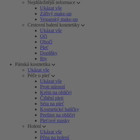
Nejdůležitější informace
Ukázat vše
Zářivý make-up
Veganský make-up
Cestovní balení kosmetiky
Ukázat vše
Oči
Obočí
Pleť
Doplňky
Rty
Pánská kosmetika
Ukázat vše
Péče o pleť
Ukázat vše
Proti stárnutí
Krém na obličej
Čištění pleti
Séra na pleť
Kosmetické balíčky
Peeling na obličej
Pleťové masky
Holení
Ukázat vše
Pěna na holení