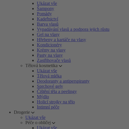
Ukázat vše
Šampony
Pomády
Kadeřnictví
Barva vlasů
Vypadávání vlasů a podpora jejich růstu
Gel na vlasy
Hřebeny a kartáče na vlasy
Kondicionéry
Krémy na vlasy
Pasty na vlasy
Zastřihovače vlasů
Tělová kosmetika
Ukázat vše
Tělová mléka
Deodoranty a antiperspiranty
Sprchové gely
Čištění těla a peelingy
Mýdlo
Holicí strojky na tělo
Intimní péče
Drogerie
Ukázat vše
Péče o obličej
Ukázat vše