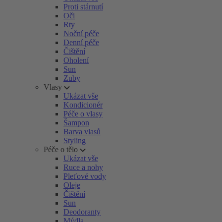
Proti stárnutí
Oči
Rty
Noční péče
Denní péče
Čištění
Oholení
Sun
Zuby
Vlasy
Ukázat vše
Kondicionér
Péče o vlasy
Šampon
Barva vlasů
Styling
Péče o tělo
Ukázat vše
Ruce a nohy
Pleťové vody
Oleje
Čištění
Sun
Deodoranty
Mýdla