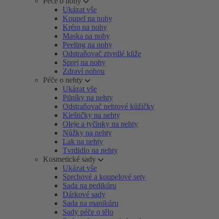
Péče o nohy
Ukázat vše
Koupel na nohy
Krém na nohy
Maska na nohy
Peeling na nohy
Odstraňovač ztvrdlé kůže
Sprej na nohy
Zdraví nohou
Péče o nehty
Ukázat vše
Pilníky na nehty
Odstraňovač nehtové kůžičky
Kleštičky na nehty
Oleje a tyčinky na nehty
Nůžky na nehty
Lak na nehty
Tvrdidlo na nehty
Kosmetické sady
Ukázat vše
Sprchové a koupelové sety
Sada na pedikúru
Dárkové sady
Sada na manikúru
Sady péče o tělo