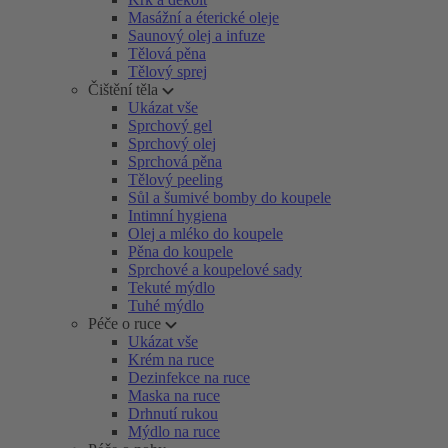
Masážní a éterické oleje
Saunový olej a infuze
Tělová pěna
Tělový sprej
Čištění těla
Ukázat vše
Sprchový gel
Sprchový olej
Sprchová pěna
Tělový peeling
Sůl a šumivé bomby do koupele
Intimní hygiena
Olej a mléko do koupele
Pěna do koupele
Sprchové a koupelové sady
Tekuté mýdlo
Tuhé mýdlo
Péče o ruce
Ukázat vše
Krém na ruce
Dezinfekce na ruce
Maska na ruce
Drhnutí rukou
Mýdlo na ruce