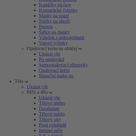
Kartáčky na řasy
Kosmetické čelenky
Masky na spaní
Nůžky na obočí
Pinzeta
Štětce na masky
Váleček s mikrojehlami
Vatové tyčinky
Opalovací krém na obličej
Ukázat vše
Po opalování
Samoopalovací přípravky
Opalovací krém
Sluneční make-up
Tělo
Ukázat vše
Péče o tělo
Ukázat vše
Tělové mléko
Deodorant
Tělové máslo
Tělový olej
Proti celulitidě
Intimní péče
Krk a dekolt