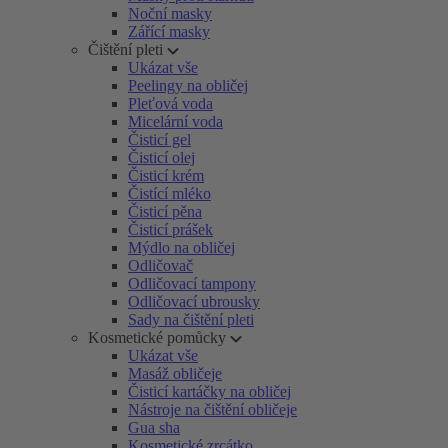
Noční masky
Zářící masky
Čištění pleti
Ukázat vše
Peelingy na obličej
Pleťová voda
Micelární voda
Čisticí gel
Čisticí olej
Čisticí krém
Čistící mléko
Čisticí pěna
Čisticí prášek
Mýdlo na obličej
Odličovač
Odličovací tampony
Odličovací ubrousky
Sady na čištění pleti
Kosmetické pomůcky
Ukázat vše
Masáž obličeje
Čisticí kartáčky na obličej
Nástroje na čištění obličeje
Gua sha
Kosmetické zrcátko