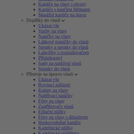
Kartáče na vlasy s otvory
Kartáče s kančími štětinami
Masážní kartáče na hlavu
Doplňky do vlasů
Ukázat vše
Vazby na vlasy
Natáčky na vlasy
Látkové gumičky do vlasů
Sponky a sponky do vlasů
Lahvičky s rozprašovačem
Příslušenství
Sady na natáčení vlasů
Sponky do vlasů
Přístroje na úpravu vlasů
Ukázat vše
Rovnací zařízení
Kulmy na vlasy
Nahřívací natáčky
Fény na vlasy
Zastřihovače vlasů
Efilační nůžky
Fény na vlasy s difuzérem
Horkovzdušné kartáče
Kadeřnické nůžky
Kadeřnické pláštěnky