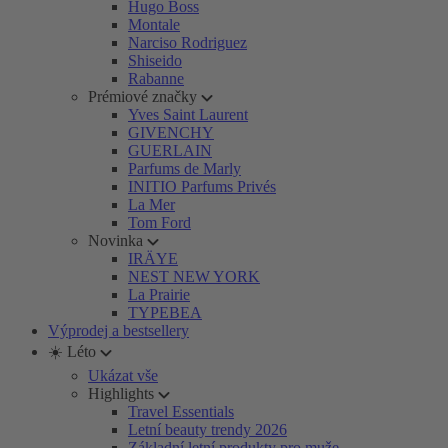
Hugo Boss
Montale
Narciso Rodriguez
Shiseido
Rabanne
Prémiové značky
Yves Saint Laurent
GIVENCHY
GUERLAIN
Parfums de Marly
INITIO Parfums Privés
La Mer
Tom Ford
Novinka
IRÄYE
NEST NEW YORK
La Prairie
TYPEBEA
Výprodej a bestsellery
☀️ Léto
Ukázat vše
Highlights
Travel Essentials
Letní beauty trendy 2026
Základní letní produkty pro muže