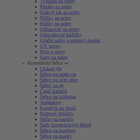
Tvrdidlo na nehty
Pilníky na nehty
Gelový lak na nehty
Nůžky na nehty
Nůžky na nehty
Odlakovač na nehty
Odstraňovač kůžičky
Umělé nehty a nehtový design
UV lampy
Péče o nehty
Sady na nehty
Kosmetické štětce
Ukázat vše
Štětce na make-up
Štětce na oční stíny
Štětec na rty
Čistič kartáčů
Štětce na tvářenku
Aplikátory
Kartáček na obočí
Pudrové obláčky
Sáčky na kartáče
Sady kosmetických štětců
Štětce na korektor
Štětce na masky