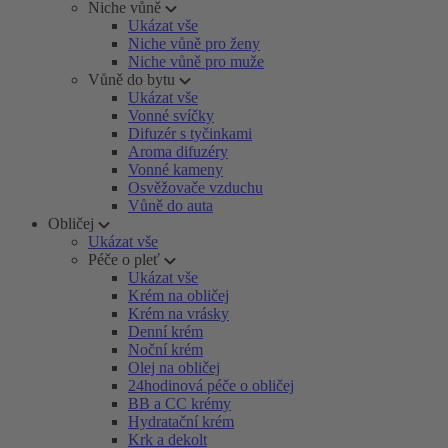
Niche vůně
Ukázat vše
Niche vůně pro ženy
Niche vůně pro muže
Vůně do bytu
Ukázat vše
Vonné svíčky
Difuzér s tyčinkami
Aroma difuzéry
Vonné kameny
Osvěžovače vzduchu
Vůně do auta
Obličej
Ukázat vše
Péče o pleť
Ukázat vše
Krém na obličej
Krém na vrásky
Denní krém
Noční krém
Olej na obličej
24hodinová péče o obličej
BB a CC krémy
Hydratační krém
Krk a dekolt