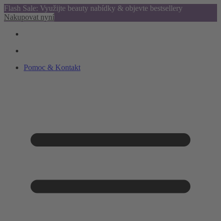
Flash Sale: Využijte beauty nabídky & objevte bestsellery
Nakupovat nyní
Pomoc & Kontakt