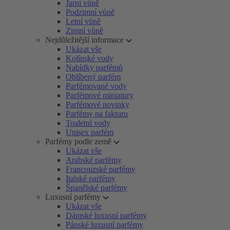
Jarní vůně
Podzimní vůně
Letní vůně
Zimní vůně
Nejdůležitější informace
Ukázat vše
Kolínské vody
Nabídky parfémů
Oblíbený parfém
Parfémované vody
Parfémové miniatury
Parfémové novinky
Parfémy na fakturu
Toaletní vody
Unisex parfém
Parfémy podle země
Ukázat vše
Arabské parfémy
Francouzské parfémy
Italské parfémy
Španělské parfémy
Luxusní parfémy
Ukázat vše
Dámské luxusní parfémy
Pánské luxusní parfémy