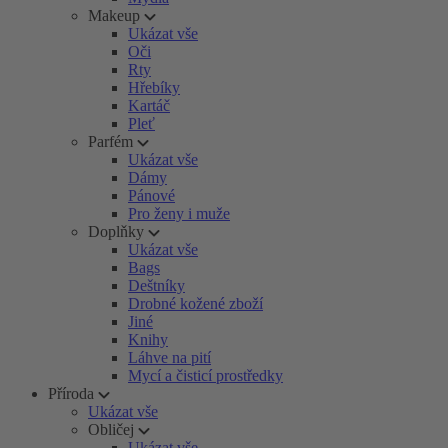
Makeup
Ukázat vše
Oči
Rty
Hřebíky
Kartáč
Pleť
Parfém
Ukázat vše
Dámy
Pánové
Pro ženy i muže
Doplňky
Ukázat vše
Bags
Deštníky
Drobné kožené zboží
Jiné
Knihy
Láhve na pití
Mycí a čisticí prostředky
Příroda
Ukázat vše
Obličej
Ukázat vše