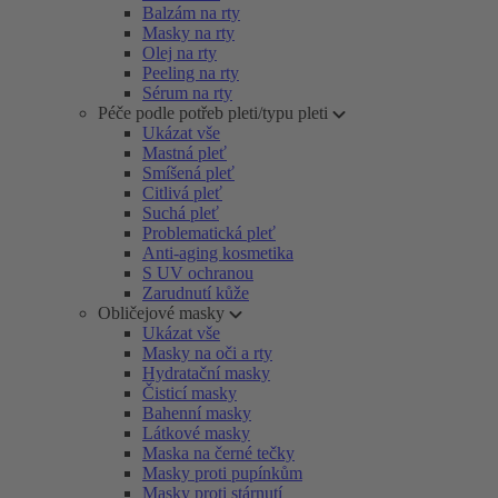
Balzám na rty
Masky na rty
Olej na rty
Peeling na rty
Sérum na rty
Péče podle potřeb pleti/typu pleti
Ukázat vše
Mastná pleť
Smíšená pleť
Citlivá pleť
Suchá pleť
Problematická pleť
Anti-aging kosmetika
S UV ochranou
Zarudnutí kůže
Obličejové masky
Ukázat vše
Masky na oči a rty
Hydratační masky
Čisticí masky
Bahenní masky
Látkové masky
Maska na černé tečky
Masky proti pupínkům
Masky proti stárnutí