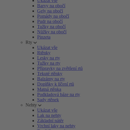
Ukázat vše
Barvy na obočí
Gely na obočí
Pomády na obočí
Pudr na obočí
Tužky na obočí
Nůžky na obočí
Pinzeta
Rty
Ukázat vše
Rtěnky
Lesky na rty
Tužky na rty
Přípravky na zvětšení rtů
Tekuté rtěnky
Balzámy na rty
Doplňky k líčení rtů
Matná rtěnka
Podkladová báze na rty
Sady rtěnek
Nehty
Ukázat vše
Lak na nehty
Základní nátěr
Vrchní laky na nehty