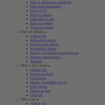
Péče o obličej bez parabenů
Péče proti pupínkům
Péče s Q10
Pleťové masky
Sada péče o pleť
Sprej na obličej
Tónovací krémy
Pleťové sérum
Ukázat vše
Anti-aging sérum
Kolagenové sérum
Hydratační sérum
Sérum s kyselinou hyaluronovou
Sérum s vitamínem C
Ampule
Péče o oční okolí
Ukázat vše
Sérum na obočí
Oční krém
Masky a polštářky na oči
Oční sérum
Sérum na řasy
Oční gel
Péče o rty
Ukázat vše