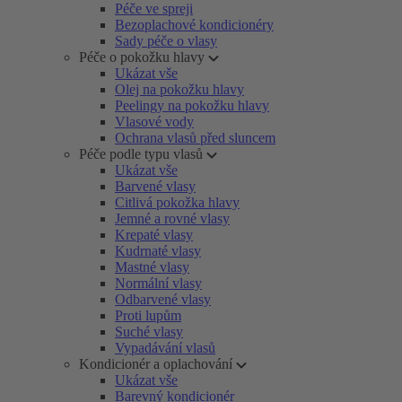
Péče ve spreji
Bezoplachové kondicionéry
Sady péče o vlasy
Péče o pokožku hlavy
Ukázat vše
Olej na pokožku hlavy
Peelingy na pokožku hlavy
Vlasové vody
Ochrana vlasů před sluncem
Péče podle typu vlasů
Ukázat vše
Barvené vlasy
Citlivá pokožka hlavy
Jemné a rovné vlasy
Krepaté vlasy
Kudrnaté vlasy
Mastné vlasy
Normální vlasy
Odbarvené vlasy
Proti lupům
Suché vlasy
Vypadávání vlasů
Kondicionér a oplachování
Ukázat vše
Barevný kondicionér