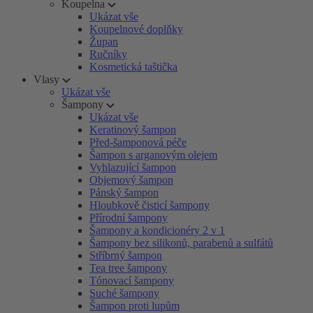
Koupelna
Ukázat vše
Koupelnové doplňky
Župan
Ručníky
Kosmetická taštička
Vlasy
Ukázat vše
Šampony
Ukázat vše
Keratinový šampon
Před-šamponová péče
Šampon s arganovým olejem
Vyhlazující šampon
Objemový šampon
Pánský šampon
Hloubkově čisticí šampony
Přírodní šampony
Šampony a kondicionéry 2 v 1
Šampony bez silikonů, parabenů a sulfátů
Stříbrný šampon
Tea tree šampony
Tónovací šampony
Suché šampony
Šampon proti lupům