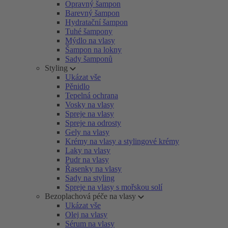
Opravný šampon
Barevný šampon
Hydratační šampon
Tuhé šampony
Mýdlo na vlasy
Šampon na lokny
Sady šamponů
Styling
Ukázat vše
Pěnidlo
Tepelná ochrana
Vosky na vlasy
Spreje na vlasy
Spreje na odrosty
Gely na vlasy
Krémy na vlasy a stylingové krémy
Laky na vlasy
Pudr na vlasy
Řasenky na vlasy
Sady na styling
Spreje na vlasy s mořskou solí
Bezoplachová péče na vlasy
Ukázat vše
Olej na vlasy
Sérum na vlasy