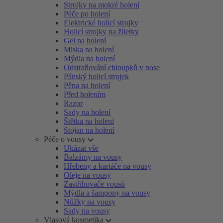
Strojky na mokré holení
Péče po holení
Elektrické holicí strojky
Holicí strojky na žiletky
Gel na holení
Miska na holení
Mýdla na holení
Odstraňování chloupků v nose
Pánský holicí strojek
Pěna na holení
Před holením
Razor
Sady na holení
Štětka na holení
Stojan na holení
Péče o vousy
Ukázat vše
Balzámy na vousy
Hřebeny a kartáče na vousy
Oleje na vousy
Zastřihovače vousů
Mýdla a šampony na vousy
Nůžky na vousy
Sady na vousy
Vlasová kosmetika