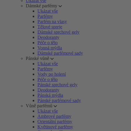
Ukázat vše
Dámské parfémy
Ukázat vše
Parfémy
Parfém na vlasy
Tělové spreje
Dámské sprchové gely
Deodoranty
Péče o tělo
Vonná mýdla
Dámské parfémové sady
Pánské vůně
Ukázat vše
Parfémy
Vody po holení
Péče o tělo
Pánské sprchové gely
Deodoranty
Pánská mýdla
Pánské parfémové sady
Vůně parfémů
Ukázat vše
Ambrové parfémy
Orientální parfémy
Květinové parfémy