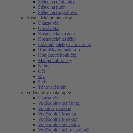
Štětec na oční linky
Štětec na pudr
Štětec na rozjasňovač
Kosmetické pomůcky
Ukázat vše
Ořezávátka
Kosmetická zrcátka
Kosmetické taštičky
Prázdné paletky na make-up
Houbičky na make-up
Konjakové houbičky
Matující ubrousky
Nehty
Oči
Rty
Sady
Tónovací krém
Voděodolný make-up
Ukázat vše
Voděodolné oční linky
Vodotěsný základ
Voděodolná řasenka
Voděodolný korektor
Voděodolné oční stíny
Voděodolné tužky na obočí