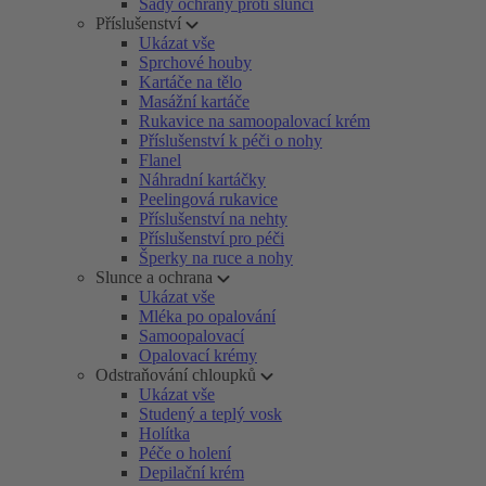
Sady ochrany proti slunci
Příslušenství
Ukázat vše
Sprchové houby
Kartáče na tělo
Masážní kartáče
Rukavice na samoopalovací krém
Příslušenství k péči o nohy
Flanel
Náhradní kartáčky
Peelingová rukavice
Příslušenství na nehty
Příslušenství pro péči
Šperky na ruce a nohy
Slunce a ochrana
Ukázat vše
Mléka po opalování
Samoopalovací
Opalovací krémy
Odstraňování chloupků
Ukázat vše
Studený a teplý vosk
Holítka
Péče o holení
Depilační krém