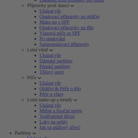
Přípravky proti slunci
Ukázat vše
Opalovací přípravky na obličej
Make-up s SPF
Opalovací přípravky na tělo
Vlasová péče se SPF
Po opalování
Samoopalovací přípravky
Letní vůně
Ukázat vše
Dámské parfémy
Pánské parfémy
Tělový sprej
Péče
Ukázat vše
Obličej & Péče o tělo
Péče o vlasy
Letní make-up a trendy
Ukázat vše
Mlžné a fixační spreje
Voděodolné líčení
Laky na nehty
Jak na plážový účes?
Parfémy