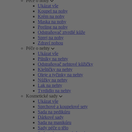
Péče o nohy
Ukázat vše
Koupel na nohy
Krém na nohy
Maska na nohy
Peeling na nohy
Odstraňovač ztvrdlé kůže
Sprej na nohy
Zdraví nohou
Péče o nehty
Ukázat vše
Pilníky na nehty
Odstraňovač nehtové kůžičky
Kleštičky na nehty
Oleje a tyčinky na nehty
Nůžky na nehty
Lak na nehty
Tvrdidlo na nehty
Kosmetické sady
Ukázat vše
Sprchové a koupelové sety
Sada na pedikúru
Dárkové sady
Sada na manikúru
Sady péče o tělo