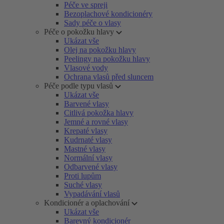
Péče ve spreji
Bezoplachové kondicionéry
Sady péče o vlasy
Péče o pokožku hlavy
Ukázat vše
Olej na pokožku hlavy
Peelingy na pokožku hlavy
Vlasové vody
Ochrana vlasů před sluncem
Péče podle typu vlasů
Ukázat vše
Barvené vlasy
Citlivá pokožka hlavy
Jemné a rovné vlasy
Krepaté vlasy
Kudrnaté vlasy
Mastné vlasy
Normální vlasy
Odbarvené vlasy
Proti lupům
Suché vlasy
Vypadávání vlasů
Kondicionér a oplachování
Ukázat vše
Barevný kondicionér