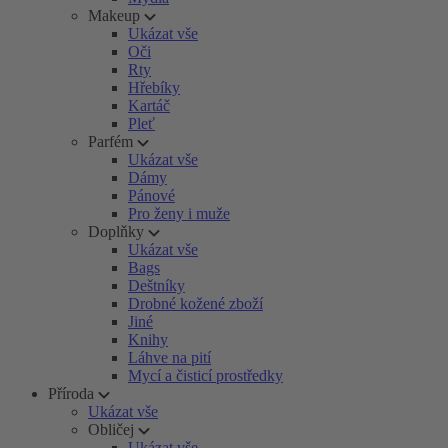
Makeup
Ukázat vše
Oči
Rty
Hřebíky
Kartáč
Pleť
Parfém
Ukázat vše
Dámy
Pánové
Pro ženy i muže
Doplňky
Ukázat vše
Bags
Deštníky
Drobné kožené zboží
Jiné
Knihy
Láhve na pití
Mycí a čisticí prostředky
Příroda
Ukázat vše
Obličej
Ukázat vše