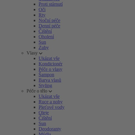
Proti stárnutí
Oči
Rty
Noční péče
Denní péče
Čištění
Oholení
Sun
Zuby
Vlasy
Ukázat vše
Kondicionér
Péče o vlasy
Šampon
Barva vlasů
Styling
Péče o tělo
Ukázat vše
Ruce a nohy
Pleťové vody
Oleje
Čištění
Sun
Deodoranty
Mýdla