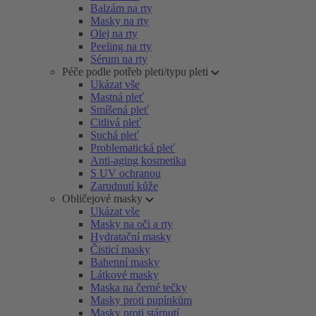
Balzám na rty
Masky na rty
Olej na rty
Peeling na rty
Sérum na rty
Péče podle potřeb pleti/typu pleti
Ukázat vše
Mastná pleť
Smíšená pleť
Citlivá pleť
Suchá pleť
Problematická pleť
Anti-aging kosmetika
S UV ochranou
Zarudnutí kůže
Obličejové masky
Ukázat vše
Masky na oči a rty
Hydratační masky
Čisticí masky
Bahenní masky
Látkové masky
Maska na černé tečky
Masky proti pupínkům
Masky proti stárnutí