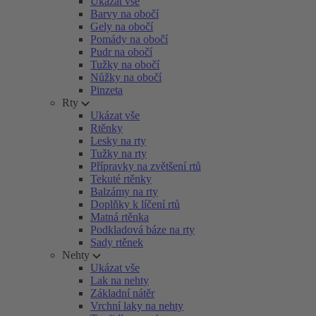
Ukázat vše
Barvy na obočí
Gely na obočí
Pomády na obočí
Pudr na obočí
Tužky na obočí
Nůžky na obočí
Pinzeta
Rty
Ukázat vše
Rtěnky
Lesky na rty
Tužky na rty
Přípravky na zvětšení rtů
Tekuté rtěnky
Balzámy na rty
Doplňky k líčení rtů
Matná rtěnka
Podkladová báze na rty
Sady rtěnek
Nehty
Ukázat vše
Lak na nehty
Základní nátěr
Vrchní laky na nehty