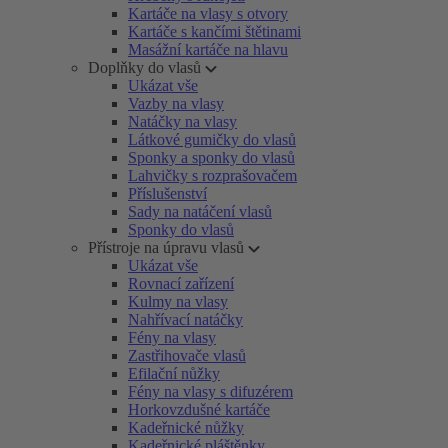
Kartáče na vlasy s otvory
Kartáče s kančími štětinami
Masážní kartáče na hlavu
Doplňky do vlasů
Ukázat vše
Vazby na vlasy
Natáčky na vlasy
Látkové gumičky do vlasů
Sponky a sponky do vlasů
Lahvičky s rozprašovačem
Příslušenství
Sady na natáčení vlasů
Sponky do vlasů
Přístroje na úpravu vlasů
Ukázat vše
Rovnací zařízení
Kulmy na vlasy
Nahřívací natáčky
Fény na vlasy
Zastřihovače vlasů
Efilační nůžky
Fény na vlasy s difuzérem
Horkovzdušné kartáče
Kadeřnické nůžky
Kadeřnické pláštěnky