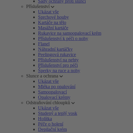
Sady ochrany proti slunci
Příslušenství
Ukázat vše
Sprchové houby
Kartáče na tělo
Masážní kartáče
Rukavice na samoopalovací krém
Příslušenství k péči o nohy
Flanel
Náhradní kartáčky
Peelingová rukavice
Příslušenství na nehty
Příslušenství pro péči
Šperky na ruce a nohy
Slunce a ochrana
Ukázat vše
Mléka po opalování
Samoopalovací
Opalovací krémy
Odstraňování chloupků
Ukázat vše
Studený a teplý vosk
Holítka
Péče o holení
Depilační krém