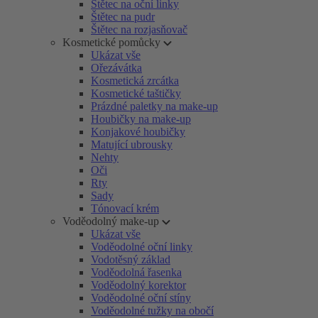
Štětec na oční linky
Štětec na pudr
Štětec na rozjasňovač
Kosmetické pomůcky
Ukázat vše
Ořezávátka
Kosmetická zrcátka
Kosmetické taštičky
Prázdné paletky na make-up
Houbičky na make-up
Konjakové houbičky
Matující ubrousky
Nehty
Oči
Rty
Sady
Tónovací krém
Voděodolný make-up
Ukázat vše
Voděodolné oční linky
Vodotěsný základ
Voděodolná řasenka
Voděodolný korektor
Voděodolné oční stíny
Voděodolné tužky na obočí