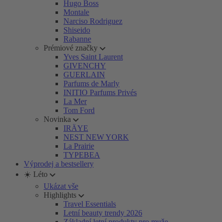
Hugo Boss
Montale
Narciso Rodriguez
Shiseido
Rabanne
Prémiové značky
Yves Saint Laurent
GIVENCHY
GUERLAIN
Parfums de Marly
INITIO Parfums Privés
La Mer
Tom Ford
Novinka
IRÄYE
NEST NEW YORK
La Prairie
TYPEBEA
Výprodej a bestsellery
☀️ Léto
Ukázat vše
Highlights
Travel Essentials
Letní beauty trendy 2026
Základní letní produkty pro muže