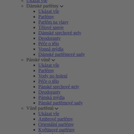
Ukázat vše
Dámské parfémy
Ukázat vše
Parfémy
Parfém na vlasy
Tělové spreje
Dámské sprchové gely
Deodoranty
Péče o tělo
Vonná mýdla
Dámské parfémové sady
Pánské vůně
Ukázat vše
Parfémy
Vody po holení
Péče o tělo
Pánské sprchové gely
Deodoranty
Pánská mýdla
Pánské parfémové sady
Vůně parfémů
Ukázat vše
Ambrové parfémy
Orientální parfémy
Květinové parfémy