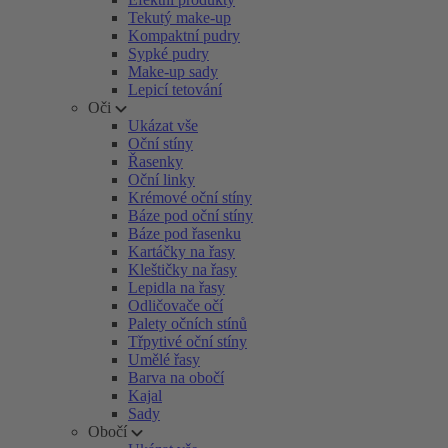
Tekutý make-up
Kompaktní pudry
Sypké pudry
Make-up sady
Lepicí tetování
Oči
Ukázat vše
Oční stíny
Řasenky
Oční linky
Krémové oční stíny
Báze pod oční stíny
Báze pod řasenku
Kartáčky na řasy
Kleštičky na řasy
Lepidla na řasy
Odličovače očí
Palety očních stínů
Třpytivé oční stíny
Umělé řasy
Barva na obočí
Kajal
Sady
Obočí