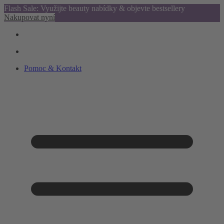
Flash Sale: Využijte beauty nabídky & objevte bestsellery
Nakupovat nyní
Pomoc & Kontakt