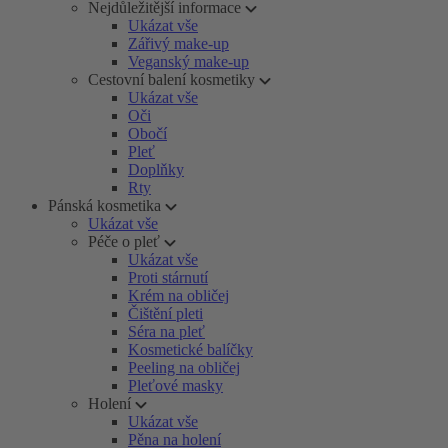
Nejdůležitější informace
Ukázat vše
Zářivý make-up
Veganský make-up
Cestovní balení kosmetiky
Ukázat vše
Oči
Obočí
Pleť
Doplňky
Rty
Pánská kosmetika
Ukázat vše
Péče o pleť
Ukázat vše
Proti stárnutí
Krém na obličej
Čištění pleti
Séra na pleť
Kosmetické balíčky
Peeling na obličej
Pleťové masky
Holení
Ukázat vše
Pěna na holení