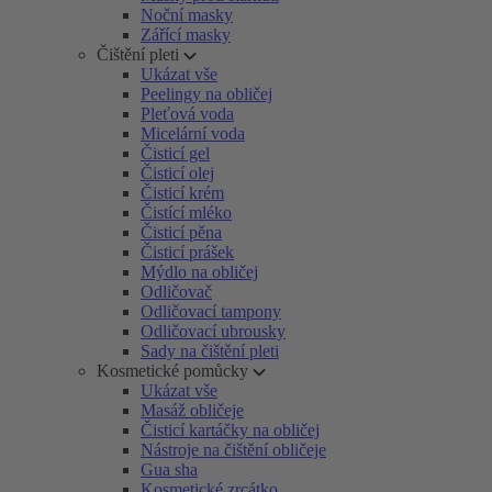
Noční masky
Zářící masky
Čištění pleti
Ukázat vše
Peelingy na obličej
Pleťová voda
Micelární voda
Čisticí gel
Čisticí olej
Čisticí krém
Čistící mléko
Čisticí pěna
Čisticí prášek
Mýdlo na obličej
Odličovač
Odličovací tampony
Odličovací ubrousky
Sady na čištění pleti
Kosmetické pomůcky
Ukázat vše
Masáž obličeje
Čisticí kartáčky na obličej
Nástroje na čištění obličeje
Gua sha
Kosmetické zrcátko