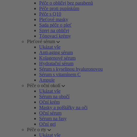
Péče o obličej bez parabenů
Péče proti pupínkům
Péče s Q10
Pleťové masky
Sada péče o pleť
Sprej na obličej
Tónovací krémy
Pleťové sérum
Ukázat vše
Anti-aging sérum
Kolagenové sérum
Hydratační sérum
Sérum s kyselinou hyaluronovou
Sérum s vitamínem C
Ampule
Péče o oční okolí
Ukázat vše
Sérum na obočí
Oční krém
Masky a polštářky na oči
Oční sérum
Sérum na řasy
Oční gel
Péče o rty
Ukázat vše