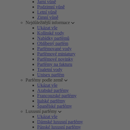
Jarní vůně
Podzimní vůně
Letní vůně
Zimní vůně
Nejdůležitější informace
Ukázat vše
Kolínské vody
Nabídky parfémů
Oblíbený parfém
Parfémované vody
Parfémové miniatury
Parfémové novinky
Parfémy na fakturu
Toaletní vody
Unisex parfém
Parfémy podle země
Ukázat vše
Arabské parfémy
Francouzské parfémy
Italské parfémy
Španělské parfémy
Luxusní parfémy
Ukázat vše
Dámské luxusní parfémy
Pánské luxusní parfémy