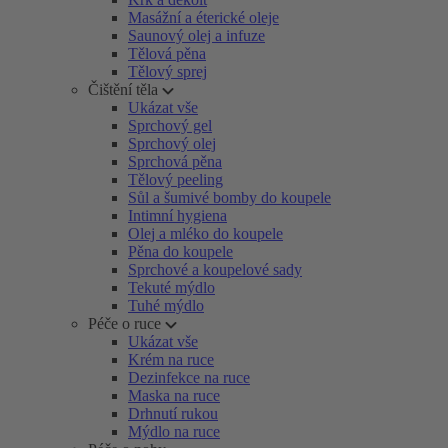
Masážní a éterické oleje
Saunový olej a infuze
Tělová pěna
Tělový sprej
Čištění těla
Ukázat vše
Sprchový gel
Sprchový olej
Sprchová pěna
Tělový peeling
Sůl a šumivé bomby do koupele
Intimní hygiena
Olej a mléko do koupele
Pěna do koupele
Sprchové a koupelové sady
Tekuté mýdlo
Tuhé mýdlo
Péče o ruce
Ukázat vše
Krém na ruce
Dezinfekce na ruce
Maska na ruce
Drhnutí rukou
Mýdlo na ruce