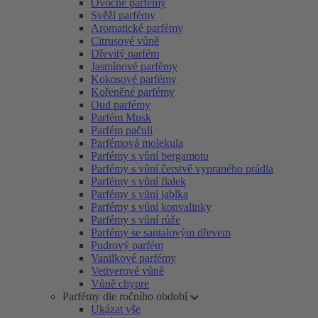
Ovocné parfémy
Svěží parfémy
Aromatické parfémy
Citrusové vůně
Dřevitý parfém
Jasmínové parfémy
Kokosové parfémy
Kořeněné parfémy
Oud parfémy
Parfém Musk
Parfém pačuli
Parfémová molekula
Parfémy s vůní bergamotu
Parfémy s vůní čerstvě vypraného prádla
Parfémy s vůní fialek
Parfémy s vůní jablka
Parfémy s vůní konvalinky
Parfémy s vůní růže
Parfémy se santalovým dřevem
Pudrový parfém
Vanilkové parfémy
Vetiverové vůně
Vůně chypre
Parfémy dle ročního období
Ukázat vše