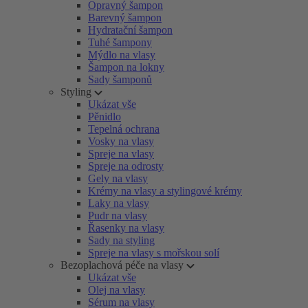
Opravný šampon
Barevný šampon
Hydratační šampon
Tuhé šampony
Mýdlo na vlasy
Šampon na lokny
Sady šamponů
Styling
Ukázat vše
Pěnidlo
Tepelná ochrana
Vosky na vlasy
Spreje na vlasy
Spreje na odrosty
Gely na vlasy
Krémy na vlasy a stylingové krémy
Laky na vlasy
Pudr na vlasy
Řasenky na vlasy
Sady na styling
Spreje na vlasy s mořskou solí
Bezoplachová péče na vlasy
Ukázat vše
Olej na vlasy
Sérum na vlasy