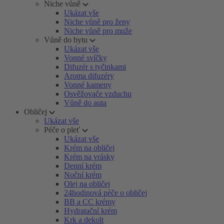
Niche vůně
Ukázat vše
Niche vůně pro ženy
Niche vůně pro muže
Vůně do bytu
Ukázat vše
Vonné svíčky
Difuzér s tyčinkami
Aroma difuzéry
Vonné kameny
Osvěžovače vzduchu
Vůně do auta
Obličej
Ukázat vše
Péče o pleť
Ukázat vše
Krém na obličej
Krém na vrásky
Denní krém
Noční krém
Olej na obličej
24hodinová péče o obličej
BB a CC krémy
Hydratační krém
Krk a dekolt