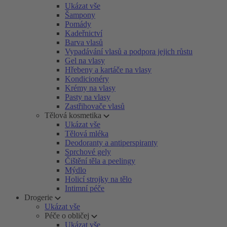
Ukázat vše
Šampony
Pomády
Kadeřnictví
Barva vlasů
Vypadávání vlasů a podpora jejich růstu
Gel na vlasy
Hřebeny a kartáče na vlasy
Kondicionéry
Krémy na vlasy
Pasty na vlasy
Zastřihovače vlasů
Tělová kosmetika
Ukázat vše
Tělová mléka
Deodoranty a antiperspiranty
Sprchové gely
Čištění těla a peelingy
Mýdlo
Holicí strojky na tělo
Intimní péče
Drogerie
Ukázat vše
Péče o obličej
Ukázat vše