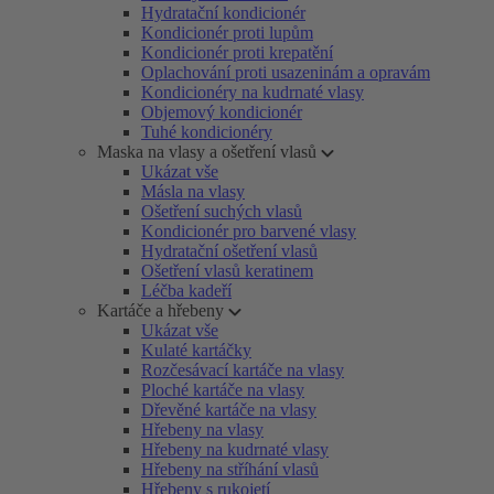
Hydratační kondicionér
Kondicionér proti lupům
Kondicionér proti krepatění
Oplachování proti usazeninám a opravám
Kondicionéry na kudrnaté vlasy
Objemový kondicionér
Tuhé kondicionéry
Maska na vlasy a ošetření vlasů
Ukázat vše
Másla na vlasy
Ošetření suchých vlasů
Kondicionér pro barvené vlasy
Hydratační ošetření vlasů
Ošetření vlasů keratinem
Léčba kadeří
Kartáče a hřebeny
Ukázat vše
Kulaté kartáčky
Rozčesávací kartáče na vlasy
Ploché kartáče na vlasy
Dřevěné kartáče na vlasy
Hřebeny na vlasy
Hřebeny na kudrnaté vlasy
Hřebeny na stříhání vlasů
Hřebeny s rukojetí