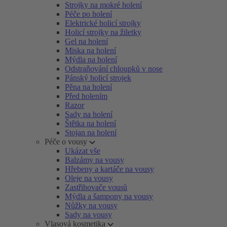
Strojky na mokré holení
Péče po holení
Elektrické holicí strojky
Holicí strojky na žiletky
Gel na holení
Miska na holení
Mýdla na holení
Odstraňování chloupků v nose
Pánský holicí strojek
Pěna na holení
Před holením
Razor
Sady na holení
Štětka na holení
Stojan na holení
Péče o vousy
Ukázat vše
Balzámy na vousy
Hřebeny a kartáče na vousy
Oleje na vousy
Zastřihovače vousů
Mýdla a šampony na vousy
Nůžky na vousy
Sady na vousy
Vlasová kosmetika