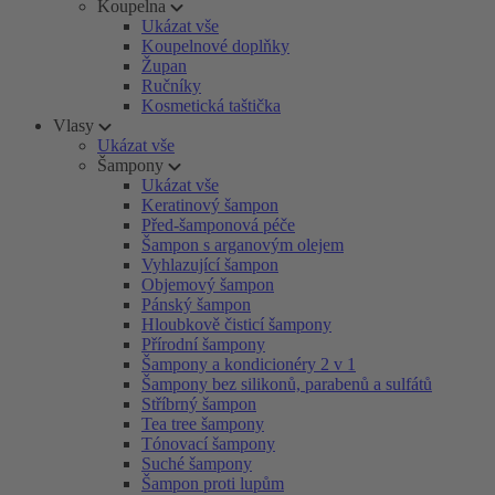
Koupelna
Ukázat vše
Koupelnové doplňky
Župan
Ručníky
Kosmetická taštička
Vlasy
Ukázat vše
Šampony
Ukázat vše
Keratinový šampon
Před-šamponová péče
Šampon s arganovým olejem
Vyhlazující šampon
Objemový šampon
Pánský šampon
Hloubkově čisticí šampony
Přírodní šampony
Šampony a kondicionéry 2 v 1
Šampony bez silikonů, parabenů a sulfátů
Stříbrný šampon
Tea tree šampony
Tónovací šampony
Suché šampony
Šampon proti lupům