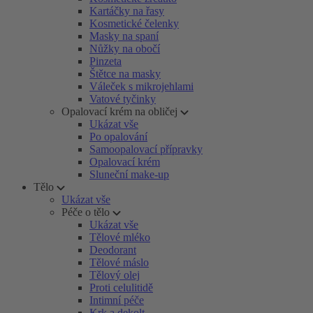
Kartáčky na řasy
Kosmetické čelenky
Masky na spaní
Nůžky na obočí
Pinzeta
Štětce na masky
Váleček s mikrojehlami
Vatové tyčinky
Opalovací krém na obličej
Ukázat vše
Po opalování
Samoopalovací přípravky
Opalovací krém
Sluneční make-up
Tělo
Ukázat vše
Péče o tělo
Ukázat vše
Tělové mléko
Deodorant
Tělové máslo
Tělový olej
Proti celulitidě
Intimní péče
Krk a dekolt