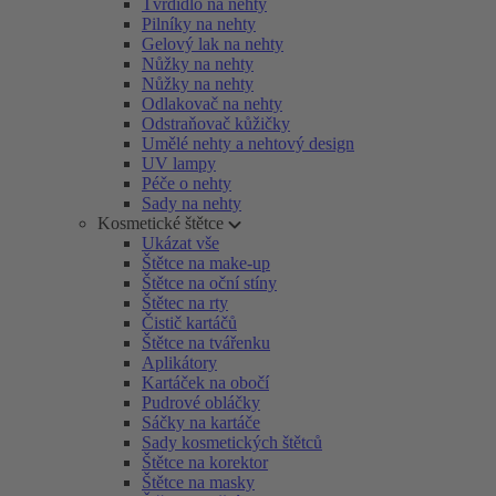
Tvrdidlo na nehty
Pilníky na nehty
Gelový lak na nehty
Nůžky na nehty
Nůžky na nehty
Odlakovač na nehty
Odstraňovač kůžičky
Umělé nehty a nehtový design
UV lampy
Péče o nehty
Sady na nehty
Kosmetické štětce
Ukázat vše
Štětce na make-up
Štětce na oční stíny
Štětec na rty
Čistič kartáčů
Štětce na tvářenku
Aplikátory
Kartáček na obočí
Pudrové obláčky
Sáčky na kartáče
Sady kosmetických štětců
Štětce na korektor
Štětce na masky