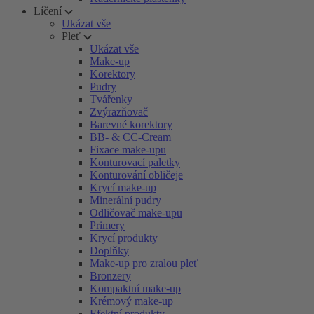
Líčení
Ukázat vše
Pleť
Ukázat vše
Make-up
Korektory
Pudry
Tvářenky
Zvýrazňovač
Barevné korektory
BB- & CC-Cream
Fixace make-upu
Konturovací paletky
Konturování obličeje
Krycí make-up
Minerální pudry
Odličovač make-upu
Primery
Krycí produkty
Doplňky
Make-up pro zralou pleť
Bronzery
Kompaktní make-up
Krémový make-up
Efektní produkty