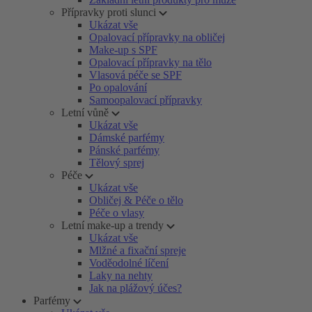
Přípravky proti slunci
Ukázat vše
Opalovací přípravky na obličej
Make-up s SPF
Opalovací přípravky na tělo
Vlasová péče se SPF
Po opalování
Samoopalovací přípravky
Letní vůně
Ukázat vše
Dámské parfémy
Pánské parfémy
Tělový sprej
Péče
Ukázat vše
Obličej & Péče o tělo
Péče o vlasy
Letní make-up a trendy
Ukázat vše
Mlžné a fixační spreje
Voděodolné líčení
Laky na nehty
Jak na plážový účes?
Parfémy