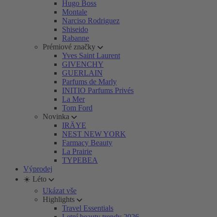
Hugo Boss
Montale
Narciso Rodriguez
Shiseido
Rabanne
Prémiové značky
Yves Saint Laurent
GIVENCHY
GUERLAIN
Parfums de Marly
INITIO Parfums Privés
La Mer
Tom Ford
Novinka
IRÄYE
NEST NEW YORK
Farmacy Beauty
La Prairie
TYPEBEA
Výprodej
☀️ Léto
Ukázat vše
Highlights
Travel Essentials
Letní beauty trendy 2026