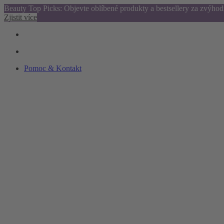
Beauty Top Picks: Objevte oblíbené produkty a bestsellery za zvýho
Zjistit více
Pomoc & Kontakt