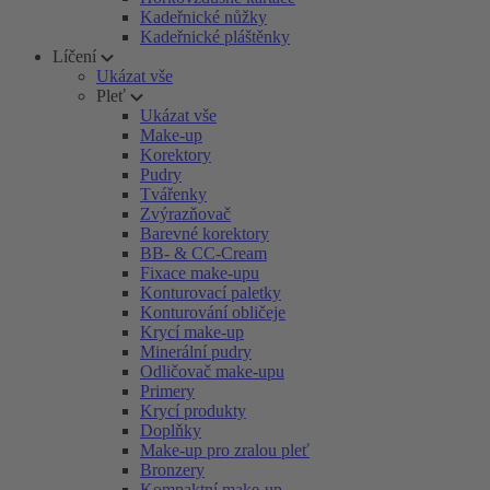
Kadeřnické nůžky
Kadeřnické pláštěnky
Líčení
Ukázat vše
Pleť
Ukázat vše
Make-up
Korektory
Pudry
Tvářenky
Zvýrazňovač
Barevné korektory
BB- & CC-Cream
Fixace make-upu
Konturovací paletky
Konturování obličeje
Krycí make-up
Minerální pudry
Odličovač make-upu
Primery
Krycí produkty
Doplňky
Make-up pro zralou pleť
Bronzery
Kompaktní make-up