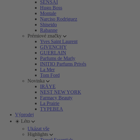
SENSAI
Hugo Boss
Montale
Narciso Rodriguez
Shiseido
Rabanne
Prémiové značky
Yves Saint Laurent
GIVENCHY
GUERLAIN
Parfums de Marly
INITIO Parfums Privés
La Mer
Tom Ford
Novinka
IRÄYE
NEST NEW YORK
Farmacy Beauty
La Prairie
TYPEBEA
Výprodej
☀️ Léto
Ukázat vše
Highlights
Travel Essentials