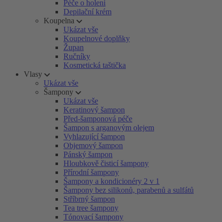
Péče o holení
Depilační krém
Koupelna
Ukázat vše
Koupelnové doplňky
Župan
Ručníky
Kosmetická taštička
Vlasy
Ukázat vše
Šampony
Ukázat vše
Keratinový šampon
Před-šamponová péče
Šampon s arganovým olejem
Vyhlazující šampon
Objemový šampon
Pánský šampon
Hloubkově čisticí šampony
Přírodní šampony
Šampony a kondicionéry 2 v 1
Šampony bez silikonů, parabenů a sulfátů
Stříbrný šampon
Tea tree šampony
Tónovací šampony