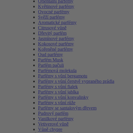
Orientální parfémy
Květinové parfémy
Ovocné parfémy
Svěží parfémy
Aromatické parfémy
Citrusové vůně
Dřevitý parfém
Jasmínové parfémy
Kokosové parfémy
Kořeněné parfémy
Oud parfémy
Parfém Musk
Parfém pačuli
Parfémová molekula
Parfémy s vůní bergamotu
Parfémy s vůní čerstvě vypraného prádla
Parfémy s vůní fialek
Parfémy s vůní jablka
Parfémy s vůní konvalinky
Parfémy s vůní růže
Parfémy se santalovým dřevem
Pudrový parfém
Vanilkové parfémy
Vetiverové vůně
Vůně chypre