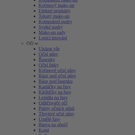
Krémový make-up
Efektní produkty
Tekutý make-up
Kompaktní pudry
Sypké pudry
Make-up sady
Lepicí tetování
Oči
Ukázat vše
Oční stíny
Řasenky
Oční linky
Krémové oční stíny
Báze pod oční stíny
Báze pod řasenku
Kartáčky na řasy
Kleštičky na řasy
Lepidla na řasy
Odličovače očí
Palety očních stínů
Třpytivé oční stíny
Umělé řasy
Barva na obočí
Kajal