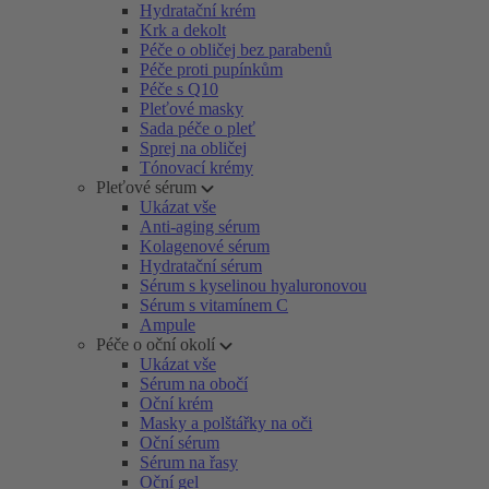
Hydratační krém
Krk a dekolt
Péče o obličej bez parabenů
Péče proti pupínkům
Péče s Q10
Pleťové masky
Sada péče o pleť
Sprej na obličej
Tónovací krémy
Pleťové sérum
Ukázat vše
Anti-aging sérum
Kolagenové sérum
Hydratační sérum
Sérum s kyselinou hyaluronovou
Sérum s vitamínem C
Ampule
Péče o oční okolí
Ukázat vše
Sérum na obočí
Oční krém
Masky a polštářky na oči
Oční sérum
Sérum na řasy
Oční gel