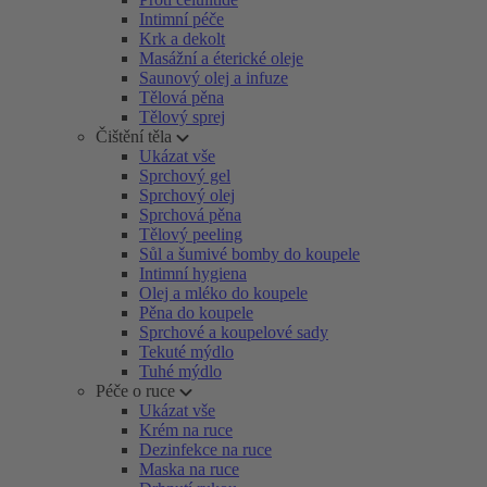
Intimní péče
Krk a dekolt
Masážní a éterické oleje
Saunový olej a infuze
Tělová pěna
Tělový sprej
Čištění těla
Ukázat vše
Sprchový gel
Sprchový olej
Sprchová pěna
Tělový peeling
Sůl a šumivé bomby do koupele
Intimní hygiena
Olej a mléko do koupele
Pěna do koupele
Sprchové a koupelové sady
Tekuté mýdlo
Tuhé mýdlo
Péče o ruce
Ukázat vše
Krém na ruce
Dezinfekce na ruce
Maska na ruce