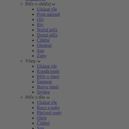
Péče o obličej
Ukázat vše
Proti stárnutí
Oči
Rty
Noční péče
Denní péče
Čištění
Oholení
Sun
Zuby
Vlasy
Ukázat vše
Kondicionér
Péče o vlasy
Šampon
Barva vlasů
Styling
Péče o tělo
Ukázat vše
Ruce a nohy
Pleťové vody
Oleje
Čištění
Sun