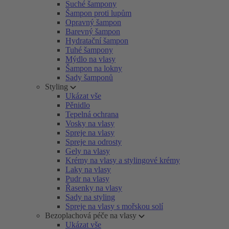
Suché šampony
Šampon proti lupům
Opravný šampon
Barevný šampon
Hydratační šampon
Tuhé šampony
Mýdlo na vlasy
Šampon na lokny
Sady šamponů
Styling
Ukázat vše
Pěnidlo
Tepelná ochrana
Vosky na vlasy
Spreje na vlasy
Spreje na odrosty
Gely na vlasy
Krémy na vlasy a stylingové krémy
Laky na vlasy
Pudr na vlasy
Řasenky na vlasy
Sady na styling
Spreje na vlasy s mořskou solí
Bezoplachová péče na vlasy
Ukázat vše