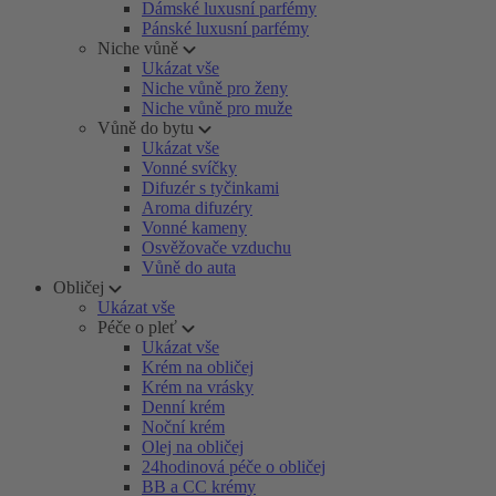
Dámské luxusní parfémy
Pánské luxusní parfémy
Niche vůně
Ukázat vše
Niche vůně pro ženy
Niche vůně pro muže
Vůně do bytu
Ukázat vše
Vonné svíčky
Difuzér s tyčinkami
Aroma difuzéry
Vonné kameny
Osvěžovače vzduchu
Vůně do auta
Obličej
Ukázat vše
Péče o pleť
Ukázat vše
Krém na obličej
Krém na vrásky
Denní krém
Noční krém
Olej na obličej
24hodinová péče o obličej
BB a CC krémy