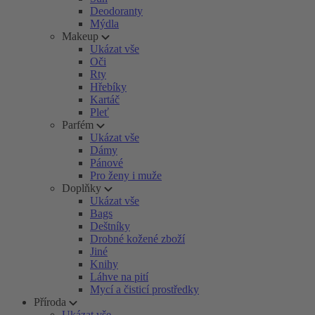
Deodoranty
Mýdla
Makeup
Ukázat vše
Oči
Rty
Hřebíky
Kartáč
Pleť
Parfém
Ukázat vše
Dámy
Pánové
Pro ženy i muže
Doplňky
Ukázat vše
Bags
Deštníky
Drobné kožené zboží
Jiné
Knihy
Láhve na pití
Mycí a čisticí prostředky
Příroda
Ukázat vše