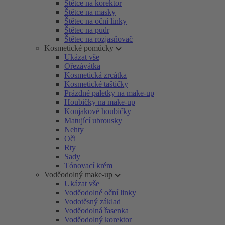
Štětce na korektor
Štětce na masky
Štětec na oční linky
Štětec na pudr
Štětec na rozjasňovač
Kosmetické pomůcky
Ukázat vše
Ořezávátka
Kosmetická zrcátka
Kosmetické taštičky
Prázdné paletky na make-up
Houbičky na make-up
Konjakové houbičky
Matující ubrousky
Nehty
Oči
Rty
Sady
Tónovací krém
Voděodolný make-up
Ukázat vše
Voděodolné oční linky
Vodotěsný základ
Voděodolná řasenka
Voděodolný korektor