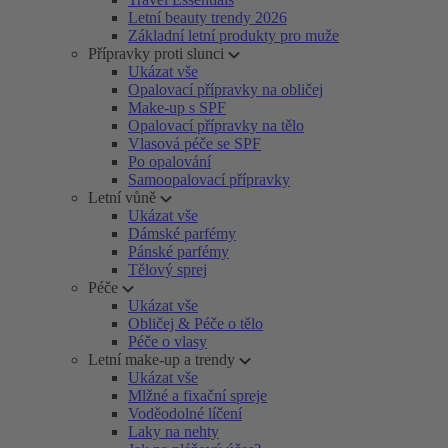
Letní beauty trendy 2026
Základní letní produkty pro muže
Přípravky proti slunci
Ukázat vše
Opalovací přípravky na obličej
Make-up s SPF
Opalovací přípravky na tělo
Vlasová péče se SPF
Po opalování
Samoopalovací přípravky
Letní vůně
Ukázat vše
Dámské parfémy
Pánské parfémy
Tělový sprej
Péče
Ukázat vše
Obličej & Péče o tělo
Péče o vlasy
Letní make-up a trendy
Ukázat vše
Mlžné a fixační spreje
Voděodolné líčení
Laky na nehty