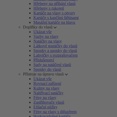
Hřebeny na stříhání vlasů
Hřebeny s rukojetí
Kartáče na vlasy s otvory
Kartáče s kančími štětinami
Masážní kartáče na hlavu
Doplňky do vlasů
Ukázat vše
Vazby na vlasy
Natáčky na vlasy
Látkové gumičky do vlasů
Sponky a sponky do vlasů
Lahvičky s rozprašovačem
Příslušenství
Sady na natáčení vlasů
Sponky do vlasů
Přístroje na úpravu vlasů
Ukázat vše
Rovnací zařízení
Kulmy na vlasy
Nahřívací natáčky
Fény na vlasy
Zastřihovače vlasů
Efilační nůžky
Fény na vlasy s difuzérem
Horkovzdušné kartáče