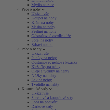
Drhnutí rukou
Mýdlo na ruce
Péče o nohy
Ukázat vše
Koupel na nohy
Krém na nohy
Maska na nohy
Peeling na nohy
Odstraňovač ztvrdlé kůže
Sprej na nohy
Zdraví nohou
Péče o nehty
Ukázat vše
Pilníky na nehty
Odstraňovač nehtové kůžičky
Kleštičky na nehty
Oleje a tyčinky na nehty
Nůžky na nehty
Lak na nehty
Tvrdidlo na nehty
Kosmetické sady
Ukázat vše
Sprchové a koupelové sety
Sada na pedikúru
Dárkové sady