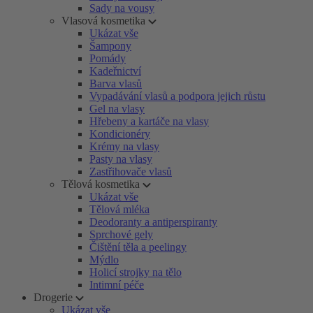
Sady na vousy
Vlasová kosmetika
Ukázat vše
Šampony
Pomády
Kadeřnictví
Barva vlasů
Vypadávání vlasů a podpora jejich růstu
Gel na vlasy
Hřebeny a kartáče na vlasy
Kondicionéry
Krémy na vlasy
Pasty na vlasy
Zastřihovače vlasů
Tělová kosmetika
Ukázat vše
Tělová mléka
Deodoranty a antiperspiranty
Sprchové gely
Čištění těla a peelingy
Mýdlo
Holicí strojky na tělo
Intimní péče
Drogerie
Ukázat vše