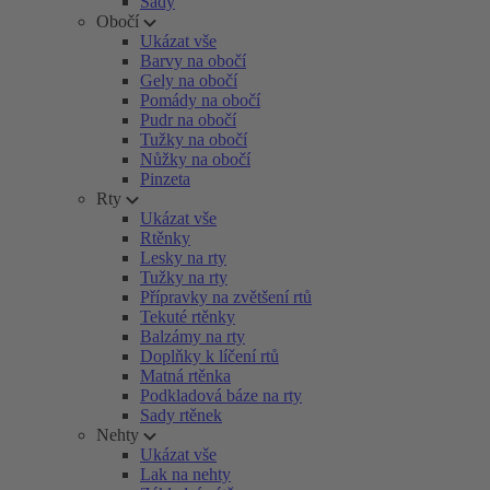
Sady
Obočí
Ukázat vše
Barvy na obočí
Gely na obočí
Pomády na obočí
Pudr na obočí
Tužky na obočí
Nůžky na obočí
Pinzeta
Rty
Ukázat vše
Rtěnky
Lesky na rty
Tužky na rty
Přípravky na zvětšení rtů
Tekuté rtěnky
Balzámy na rty
Doplňky k líčení rtů
Matná rtěnka
Podkladová báze na rty
Sady rtěnek
Nehty
Ukázat vše
Lak na nehty