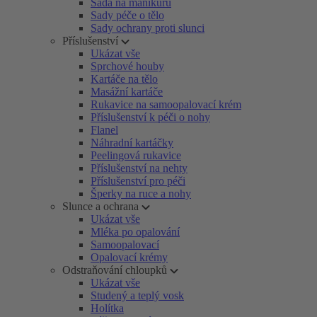
Sada na manikúru
Sady péče o tělo
Sady ochrany proti slunci
Příslušenství
Ukázat vše
Sprchové houby
Kartáče na tělo
Masážní kartáče
Rukavice na samoopalovací krém
Příslušenství k péči o nohy
Flanel
Náhradní kartáčky
Peelingová rukavice
Příslušenství na nehty
Příslušenství pro péči
Šperky na ruce a nohy
Slunce a ochrana
Ukázat vše
Mléka po opalování
Samoopalovací
Opalovací krémy
Odstraňování chloupků
Ukázat vše
Studený a teplý vosk
Holítka