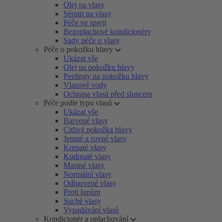
Olej na vlasy
Sérum na vlasy
Péče ve spreji
Bezoplachové kondicionéry
Sady péče o vlasy
Péče o pokožku hlavy
Ukázat vše
Olej na pokožku hlavy
Peelingy na pokožku hlavy
Vlasové vody
Ochrana vlasů před sluncem
Péče podle typu vlasů
Ukázat vše
Barvené vlasy
Citlivá pokožka hlavy
Jemné a rovné vlasy
Krepaté vlasy
Kudrnaté vlasy
Mastné vlasy
Normální vlasy
Odbarvené vlasy
Proti lupům
Suché vlasy
Vypadávání vlasů
Kondicionér a oplachování