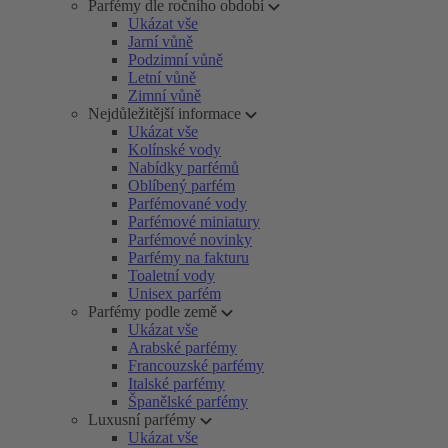
Parfémy dle ročního období
Ukázat vše
Jarní vůně
Podzimní vůně
Letní vůně
Zimní vůně
Nejdůležitější informace
Ukázat vše
Kolínské vody
Nabídky parfémů
Oblíbený parfém
Parfémované vody
Parfémové miniatury
Parfémové novinky
Parfémy na fakturu
Toaletní vody
Unisex parfém
Parfémy podle země
Ukázat vše
Arabské parfémy
Francouzské parfémy
Italské parfémy
Španělské parfémy
Luxusní parfémy
Ukázat vše