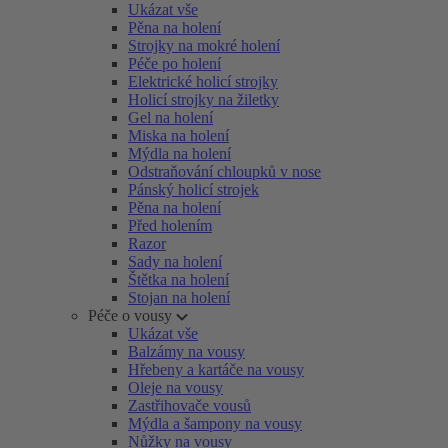
Ukázat vše
Pěna na holení
Strojky na mokré holení
Péče po holení
Elektrické holicí strojky
Holicí strojky na žiletky
Gel na holení
Miska na holení
Mýdla na holení
Odstraňování chloupků v nose
Pánský holicí strojek
Pěna na holení
Před holením
Razor
Sady na holení
Štětka na holení
Stojan na holení
Péče o vousy
Ukázat vše
Balzámy na vousy
Hřebeny a kartáče na vousy
Oleje na vousy
Zastřihovače vousů
Mýdla a šampony na vousy
Nůžky na vousy