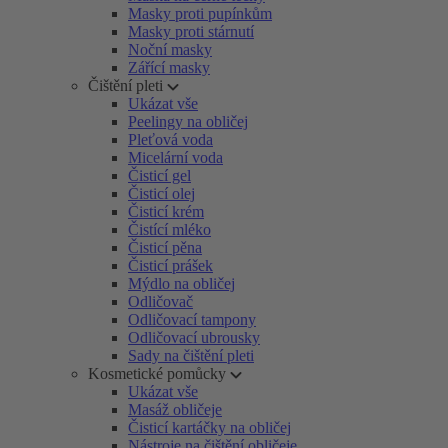
Masky proti pupínkům
Masky proti stárnutí
Noční masky
Zářící masky
Čištění pleti
Ukázat vše
Peelingy na obličej
Pleťová voda
Micelární voda
Čisticí gel
Čisticí olej
Čisticí krém
Čistící mléko
Čisticí pěna
Čisticí prášek
Mýdlo na obličej
Odličovač
Odličovací tampony
Odličovací ubrousky
Sady na čištění pleti
Kosmetické pomůcky
Ukázat vše
Masáž obličeje
Čisticí kartáčky na obličej
Nástroje na čištění obličeje