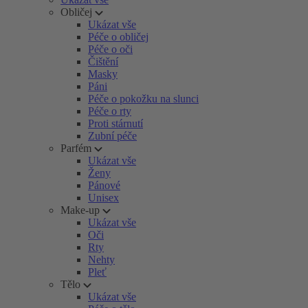
Obličej
Ukázat vše
Péče o obličej
Péče o oči
Čištění
Masky
Páni
Péče o pokožku na slunci
Péče o rty
Proti stárnutí
Zubní péče
Parfém
Ukázat vše
Ženy
Pánové
Unisex
Make-up
Ukázat vše
Oči
Rty
Nehty
Pleť
Tělo
Ukázat vše