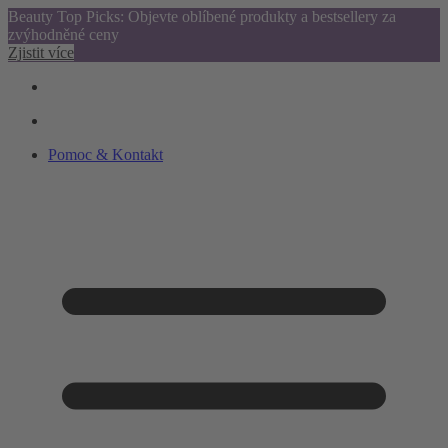
Beauty Top Picks: Objevte oblíbené produkty a bestsellery za
zvýhodněné ceny
Zjistit více
Pomoc & Kontakt