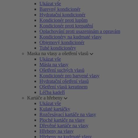
Ukázat vše
Barevný kondicionér
Hydratační kondicionér
Kondicionér proti lupům
Kondicionér proti krepatění
Oplachování proti usazeninám a opravám
Kondicionéry na kudrnaté vlasy
Objemový kondicionér
Tuhé kondicionéry
Maska na vlasy a ošetření vlasů
Ukázat vše
Másla na vlasy
Ošetření suchých vlasů
Kondicionér pro barvené vlasy
Hydratační ošetření vlasů
Ošetření vlasů keratinem
Léčba kadeří
Kartáče a hřebeny
Ukázat vše
Kulaté kartáčky
Rozčesávací kartáče na vlasy
Ploché kartáče na vlasy
Dřevěné kartáče na vlasy
Hřebeny na vlasy
Hřebeny na kudrnaté vlasy