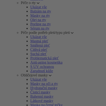
Péče o rty
Ukázat vše
Balzám na rty
Masky na rty
Olej na rty
Peeling na rty
Sérum na rty
Péče podle potřeb pleti/typu pleti
Ukázat vše
Mastná pleť
Smíšená pleť
Citlivá pleť
Suchá pleť
Problematická pleť
Anti-aging kosmetika
S UV ochranou
Zarudnutí kůže
Obličejové masky
Ukázat vše
Masky na oči a rty
Hydratační masky
Čisticí masky
Bahenní masky
Látkové masky
Maska na černé tečky