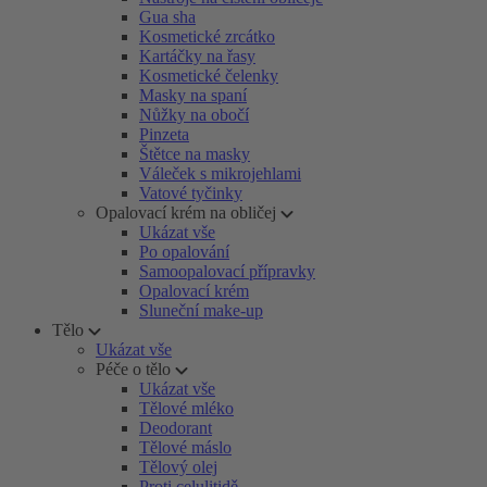
Gua sha
Kosmetické zrcátko
Kartáčky na řasy
Kosmetické čelenky
Masky na spaní
Nůžky na obočí
Pinzeta
Štětce na masky
Váleček s mikrojehlami
Vatové tyčinky
Opalovací krém na obličej
Ukázat vše
Po opalování
Samoopalovací přípravky
Opalovací krém
Sluneční make-up
Tělo
Ukázat vše
Péče o tělo
Ukázat vše
Tělové mléko
Deodorant
Tělové máslo
Tělový olej
Proti celulitidě