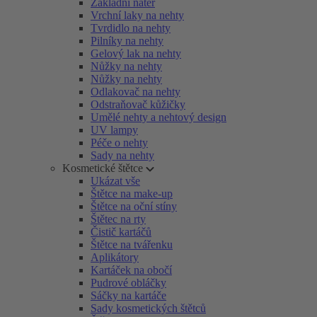
Základní nátěr
Vrchní laky na nehty
Tvrdidlo na nehty
Pilníky na nehty
Gelový lak na nehty
Nůžky na nehty
Nůžky na nehty
Odlakovač na nehty
Odstraňovač kůžičky
Umělé nehty a nehtový design
UV lampy
Péče o nehty
Sady na nehty
Kosmetické štětce
Ukázat vše
Štětce na make-up
Štětce na oční stíny
Štětec na rty
Čistič kartáčů
Štětce na tvářenku
Aplikátory
Kartáček na obočí
Pudrové obláčky
Sáčky na kartáče
Sady kosmetických štětců