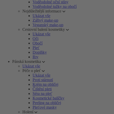
Voděodolné oční stíny
Voděodolné tužky na obočí
Nejdůležitější informace
Ukázat vše
Zářivý make-up
Veganský make-up
Cestovní balení kosmetiky
Ukázat vše
Oči
Obočí
Pleť
Doplňky
Rty
Pánská kosmetika
Ukázat vše
Péče o pleť
Ukázat vše
Proti stárnutí
Krém na obličej
Čištění pleti
Séra na pleť
Kosmetické balíčky
Peeling na obličej
Pleťové masky
Holení