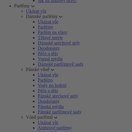
Jak na plážový účes?
Parfémy
Ukázat vše
Dámské parfémy
Ukázat vše
Parfémy
Parfém na vlasy
Tělové spreje
Dámské sprchové gely
Deodoranty
Péče o tělo
Vonná mýdla
Dámské parfémové sady
Pánské vůně
Ukázat vše
Parfémy
Vody po holení
Péče o tělo
Pánské sprchové gely
Deodoranty
Pánská mýdla
Pánské parfémové sady
Vůně parfémů
Ukázat vše
Ambrové parfémy