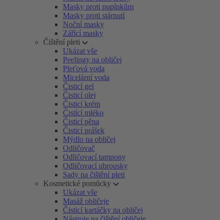
Masky proti pupínkům
Masky proti stárnutí
Noční masky
Zářící masky
Čištění pleti
Ukázat vše
Peelingy na obličej
Pleťová voda
Micelární voda
Čisticí gel
Čisticí olej
Čisticí krém
Čistící mléko
Čisticí pěna
Čisticí prášek
Mýdlo na obličej
Odličovač
Odličovací tampony
Odličovací ubrousky
Sady na čištění pleti
Kosmetické pomůcky
Ukázat vše
Masáž obličeje
Čisticí kartáčky na obličej
Nástroje na čištění obličeje