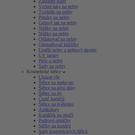
Základní nátěr
Vrchní laky na nehty
Tvrdidlo na nehty
Pilníky na nehty
Gelový lak na nehty
Nůžky na nehty
Nůžky na nehty
Odlakovač na nehty
Odstraňovač kůžičky
Umělé nehty a nehtový design
UV lampy
Péče o nehty
Sady na nehty
Kosmetické štětce
Ukázat vše
Štětce na make-up
Štětce na oční stíny
Štětec na rty
Čistič kartáčů
Štětce na tvářenku
Aplikátory
Kartáček na obočí
Pudrové obláčky
Sáčky na kartáče
Sady kosmetických štětců