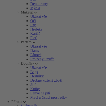
Deodoranty
Mýdla
Makeup
Ukázat vše
Oči
Rty
Hřebíky
Kartáč
Pleť
Parfém
Ukázat vše
Dámy
Pánové
Pro ženy i muže
Doplňky
Ukázat vše
Bags
Deštníky
Drobné kožené zboží
Jiné
Knihy
Láhve na pití
Mycí a čisticí prostředky
Příroda
Ukázat vše