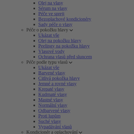
Olej na vlasy
Sérum na vlasy
Péče ve spreji
Bezoplachové kondicionéry
Sady péče o vlasy
Péče o pokožku hlavy
Ukázat vše
Olej na pokožku hlavy
Peelingy na pokožku hlavy
Vlasové vody
Ochrana vlasů před sluncem
Péče podle typu vlasů
Ukázat vše
Barvené vlasy
Citlivá pokožka hlavy
Jemné a rovné vlasy
Krepaté vlasy
Kudrnaté vlasy
Mastné vlasy
Normální vlasy
Odbarvené vlasy
Proti lupům
Suché vlasy
Vypadávání vlasů
Kondicionér a oplachování