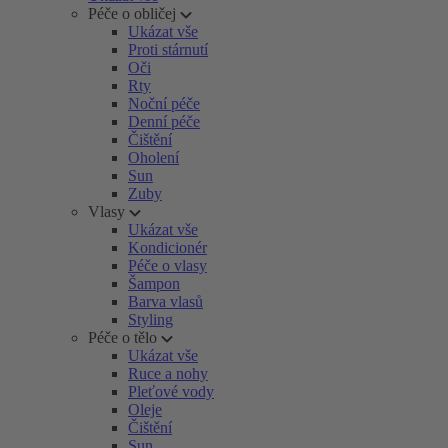
Péče o obličej
Ukázat vše
Proti stárnutí
Oči
Rty
Noční péče
Denní péče
Čištění
Oholení
Sun
Zuby
Vlasy
Ukázat vše
Kondicionér
Péče o vlasy
Šampon
Barva vlasů
Styling
Péče o tělo
Ukázat vše
Ruce a nohy
Pleťové vody
Oleje
Čištění
Sun