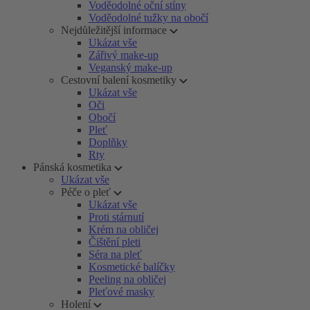
Voděodolné oční stíny
Voděodolné tužky na obočí
Nejdůležitější informace
Ukázat vše
Zářivý make-up
Veganský make-up
Cestovní balení kosmetiky
Ukázat vše
Oči
Obočí
Pleť
Doplňky
Rty
Pánská kosmetika
Ukázat vše
Péče o pleť
Ukázat vše
Proti stárnutí
Krém na obličej
Čištění pleti
Séra na pleť
Kosmetické balíčky
Peeling na obličej
Pleťové masky
Holení