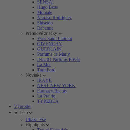
SENSAI
Hugo Boss
Montale
Narciso Rodriguez
Shiseido
Rabanne
Prémiové značky
Yves Saint Laurent
GIVENCHY
GUERLAIN
Parfums de Marly
INITIO Parfums Privés
La Mer
Tom Ford
Novinka
IRÄYE
NEST NEW YORK
Farmacy Beauty
La Prairie
TYPEBEA
Výprodej
☀️ Léto
Ukázat vše
Highlights
Travel Essentials