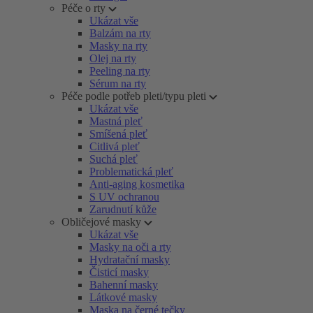
Péče o rty
Ukázat vše
Balzám na rty
Masky na rty
Olej na rty
Peeling na rty
Sérum na rty
Péče podle potřeb pleti/typu pleti
Ukázat vše
Mastná pleť
Smíšená pleť
Citlivá pleť
Suchá pleť
Problematická pleť
Anti-aging kosmetika
S UV ochranou
Zarudnutí kůže
Obličejové masky
Ukázat vše
Masky na oči a rty
Hydratační masky
Čisticí masky
Bahenní masky
Látkové masky
Maska na černé tečky