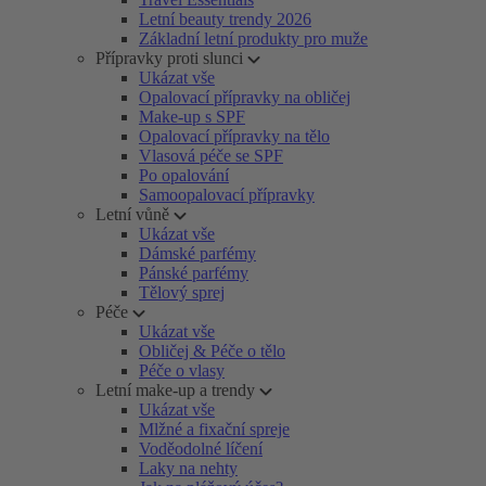
Letní beauty trendy 2026
Základní letní produkty pro muže
Přípravky proti slunci
Ukázat vše
Opalovací přípravky na obličej
Make-up s SPF
Opalovací přípravky na tělo
Vlasová péče se SPF
Po opalování
Samoopalovací přípravky
Letní vůně
Ukázat vše
Dámské parfémy
Pánské parfémy
Tělový sprej
Péče
Ukázat vše
Obličej & Péče o tělo
Péče o vlasy
Letní make-up a trendy
Ukázat vše
Mlžné a fixační spreje
Voděodolné líčení
Laky na nehty