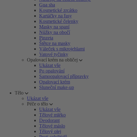
Gua sha
Kosmetické zrcátko
Kartáčky na řasy
Kosmetické čelenky
Masky na spaní
Nůžky na obočí
Pinzeta
Štětce na masky
Váleček s mikrojehlami
Vatové tyčinky
Opalovací krém na obličej
Ukázat vše
Po opalování
Samoopalovací přípravky
Opalovací krém
Sluneční make-up
Tělo
Ukázat vše
Péče o tělo
Ukázat vše
Tělové mléko
Deodorant
Tělové máslo
Tělový olej
Proti celulitidě