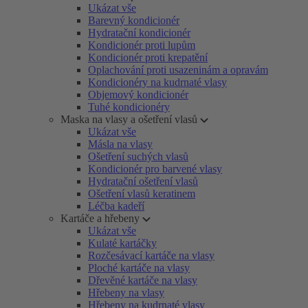
Ukázat vše
Barevný kondicionér
Hydratační kondicionér
Kondicionér proti lupům
Kondicionér proti krepatění
Oplachování proti usazeninám a opravám
Kondicionéry na kudrnaté vlasy
Objemový kondicionér
Tuhé kondicionéry
Maska na vlasy a ošetření vlasů
Ukázat vše
Másla na vlasy
Ošetření suchých vlasů
Kondicionér pro barvené vlasy
Hydratační ošetření vlasů
Ošetření vlasů keratinem
Léčba kadeří
Kartáče a hřebeny
Ukázat vše
Kulaté kartáčky
Rozčesávací kartáče na vlasy
Ploché kartáče na vlasy
Dřevěné kartáče na vlasy
Hřebeny na vlasy
Hřebeny na kudrnaté vlasy