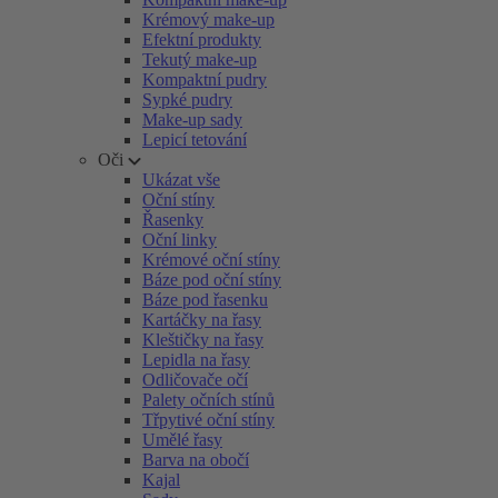
Krémový make-up
Efektní produkty
Tekutý make-up
Kompaktní pudry
Sypké pudry
Make-up sady
Lepicí tetování
Oči
Ukázat vše
Oční stíny
Řasenky
Oční linky
Krémové oční stíny
Báze pod oční stíny
Báze pod řasenku
Kartáčky na řasy
Kleštičky na řasy
Lepidla na řasy
Odličovače očí
Palety očních stínů
Třpytivé oční stíny
Umělé řasy
Barva na obočí
Kajal