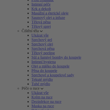
Intimní péče
Krk a dekolt
Masážní a éterické oleje
Saunový olej a infuze
Tělová pěna
Tělový sprej
Čištění těla
Ukázat vše
Sprchový gel
Sprchový olej
Sprchová pěna
Tělový peeling
Sůl a šumivé bomby do koupele
Intimní hygiena
Olej a mléko do koupele
Pěna do koupele
Sprchové a koupelové sady
Tekuté mýdlo
Tuhé mýdlo
Péče o ruce
Ukázat vše
Krém na ruce
Dezinfekce na ruce
Maska na ruce