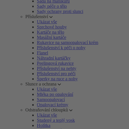
Sada na manikúru
Sady péče o tělo
Sady ochrany proti slunci
Příslušenství
Ukázat vše
Sprchové houby
Kartáče na tělo
Masážní kartáče
Rukavice na samoopalovací krém
Příslušenství k péči o nohy
Flanel
Náhradní kartáčky
Peelingová rukavice
Příslušenství na nehty
Příslušenství pro péči
Šperky na ruce a nohy
Slunce a ochrana
Ukázat vše
Mléka po opalování
Samoopalovací
Opalovací krémy
Odstraňování chloupků
Ukázat vše
Studený a teplý vosk
Holítka