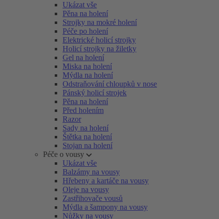
Ukázat vše
Pěna na holení
Strojky na mokré holení
Péče po holení
Elektrické holicí strojky
Holicí strojky na žiletky
Gel na holení
Miska na holení
Mýdla na holení
Odstraňování chloupků v nose
Pánský holicí strojek
Pěna na holení
Před holením
Razor
Sady na holení
Štětka na holení
Stojan na holení
Péče o vousy
Ukázat vše
Balzámy na vousy
Hřebeny a kartáče na vousy
Oleje na vousy
Zastřihovače vousů
Mýdla a šampony na vousy
Nůžky na vousy