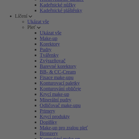
Kadeřnické nůžky
Kadeřnické pláštěnky
Líčení
Ukázat vše
Pleť
Ukázat vše
Make-up
Korektory
Pudry
Tvářenky
Zvýrazňovač
Barevné korektory
BB- & CC-Cream
Fixace make-upu
Konturovací paletky
Konturování obličeje
Krycí make-up
Minerální pudry
Odličovač make-upu
Primery
Krycí produkty
Doplňky
Make-up pro zralou pleť
Bronzery
Kompaktní make-up