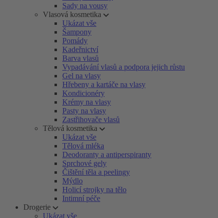
Sady na vousy
Vlasová kosmetika
Ukázat vše
Šampony
Pomády
Kadeřnictví
Barva vlasů
Vypadávání vlasů a podpora jejich růstu
Gel na vlasy
Hřebeny a kartáče na vlasy
Kondicionéry
Krémy na vlasy
Pasty na vlasy
Zastřihovače vlasů
Tělová kosmetika
Ukázat vše
Tělová mléka
Deodoranty a antiperspiranty
Sprchové gely
Čištění těla a peelingy
Mýdlo
Holicí strojky na tělo
Intimní péče
Drogerie
Ukázat vše