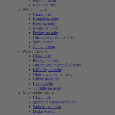
Drhnutí rukou
Mýdlo na ruce
Péče o nohy
Ukázat vše
Koupel na nohy
Krém na nohy
Maska na nohy
Peeling na nohy
Odstraňovač ztvrdlé kůže
Sprej na nohy
Zdraví nohou
Péče o nehty
Ukázat vše
Pilníky na nehty
Odstraňovač nehtové kůžičky
Kleštičky na nehty
Oleje a tyčinky na nehty
Nůžky na nehty
Lak na nehty
Tvrdidlo na nehty
Kosmetické sady
Ukázat vše
Sprchové a koupelové sety
Sada na pedikúru
Dárkové sady