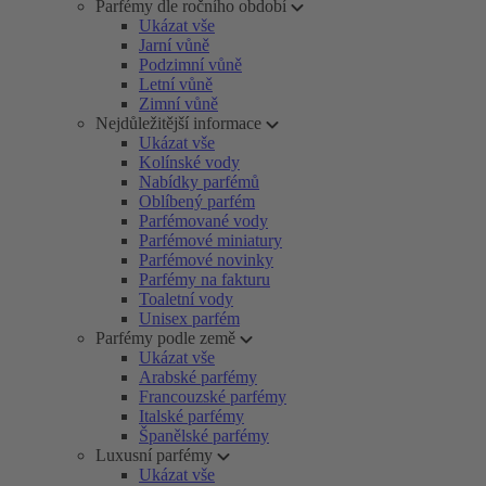
Parfémy dle ročního období
Ukázat vše
Jarní vůně
Podzimní vůně
Letní vůně
Zimní vůně
Nejdůležitější informace
Ukázat vše
Kolínské vody
Nabídky parfémů
Oblíbený parfém
Parfémované vody
Parfémové miniatury
Parfémové novinky
Parfémy na fakturu
Toaletní vody
Unisex parfém
Parfémy podle země
Ukázat vše
Arabské parfémy
Francouzské parfémy
Italské parfémy
Španělské parfémy
Luxusní parfémy
Ukázat vše