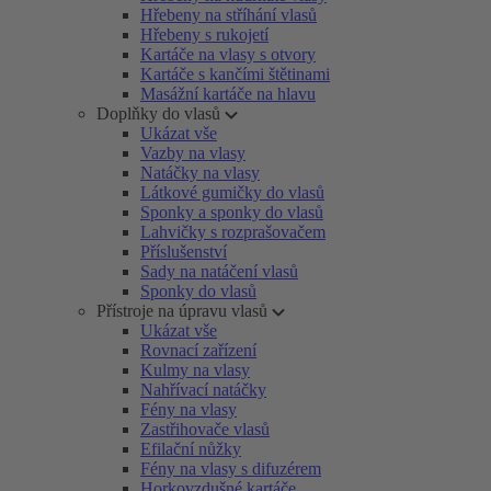
Hřebeny na stříhání vlasů
Hřebeny s rukojetí
Kartáče na vlasy s otvory
Kartáče s kančími štětinami
Masážní kartáče na hlavu
Doplňky do vlasů
Ukázat vše
Vazby na vlasy
Natáčky na vlasy
Látkové gumičky do vlasů
Sponky a sponky do vlasů
Lahvičky s rozprašovačem
Příslušenství
Sady na natáčení vlasů
Sponky do vlasů
Přístroje na úpravu vlasů
Ukázat vše
Rovnací zařízení
Kulmy na vlasy
Nahřívací natáčky
Fény na vlasy
Zastřihovače vlasů
Efilační nůžky
Fény na vlasy s difuzérem
Horkovzdušné kartáče