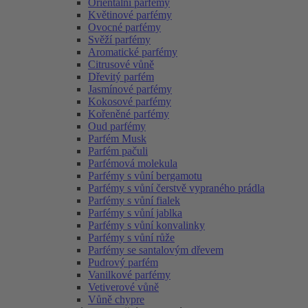
Orientální parfémy
Květinové parfémy
Ovocné parfémy
Svěží parfémy
Aromatické parfémy
Citrusové vůně
Dřevitý parfém
Jasmínové parfémy
Kokosové parfémy
Kořeněné parfémy
Oud parfémy
Parfém Musk
Parfém pačuli
Parfémová molekula
Parfémy s vůní bergamotu
Parfémy s vůní čerstvě vypraného prádla
Parfémy s vůní fialek
Parfémy s vůní jablka
Parfémy s vůní konvalinky
Parfémy s vůní růže
Parfémy se santalovým dřevem
Pudrový parfém
Vanilkové parfémy
Vetiverové vůně
Vůně chypre