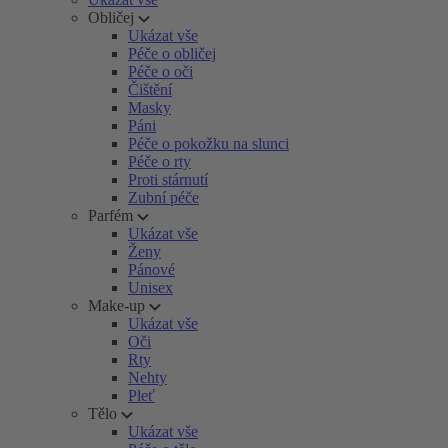
Obličej
Ukázat vše
Péče o obličej
Péče o oči
Čištění
Masky
Páni
Péče o pokožku na slunci
Péče o rty
Proti stárnutí
Zubní péče
Parfém
Ukázat vše
Ženy
Pánové
Unisex
Make-up
Ukázat vše
Oči
Rty
Nehty
Pleť
Tělo
Ukázat vše