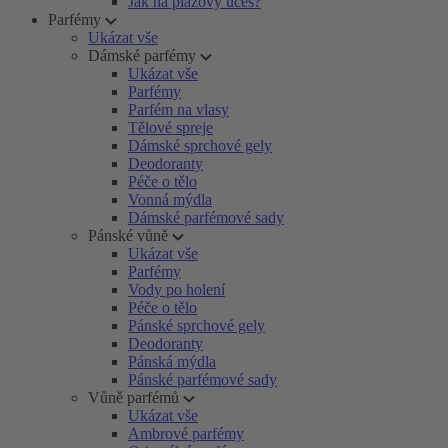
Jak na plážový účes?
Parfémy
Ukázat vše
Dámské parfémy
Ukázat vše
Parfémy
Parfém na vlasy
Tělové spreje
Dámské sprchové gely
Deodoranty
Péče o tělo
Vonná mýdla
Dámské parfémové sady
Pánské vůně
Ukázat vše
Parfémy
Vody po holení
Péče o tělo
Pánské sprchové gely
Deodoranty
Pánská mýdla
Pánské parfémové sady
Vůně parfémů
Ukázat vše
Ambrové parfémy