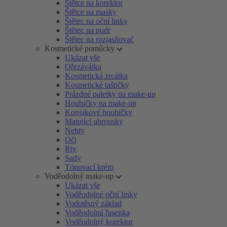
Štětce na korektor
Štětce na masky
Štětec na oční linky
Štětec na pudr
Štětec na rozjasňovač
Kosmetické pomůcky
Ukázat vše
Ořezávátka
Kosmetická zrcátka
Kosmetické taštičky
Prázdné paletky na make-up
Houbičky na make-up
Konjakové houbičky
Matující ubrousky
Nehty
Oči
Rty
Sady
Tónovací krém
Voděodolný make-up
Ukázat vše
Voděodolné oční linky
Vodotěsný základ
Voděodolná řasenka
Voděodolný korektor