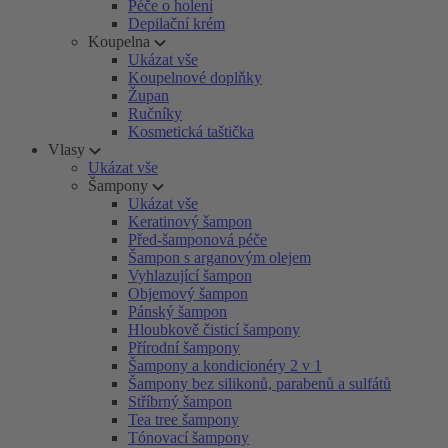
Péče o holení
Depilační krém
Koupelna
Ukázat vše
Koupelnové doplňky
Župan
Ručníky
Kosmetická taštička
Vlasy
Ukázat vše
Šampony
Ukázat vše
Keratinový šampon
Před-šamponová péče
Šampon s arganovým olejem
Vyhlazující šampon
Objemový šampon
Pánský šampon
Hloubkově čisticí šampony
Přírodní šampony
Šampony a kondicionéry 2 v 1
Šampony bez silikonů, parabenů a sulfátů
Stříbrný šampon
Tea tree šampony
Tónovací šampony