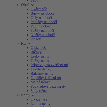
Sady
Obočí
Ukázat vše
Barvy na obočí
Gely na obočí
Pomády na obočí
Pudr na obočí
Tužky na obočí
Nůžky na obočí
Pinzeta
Rty
Ukázat vše
Rtěnky
Lesky na rty
Tužky na rty
Přípravky na zvětšení rtů
Tekuté rtěnky
Balzámy na rty
Doplňky k líčení rtů
Matná rtěnka
Podkladová báze na rty
Sady rtěnek
Nehty
Ukázat vše
Lak na nehty