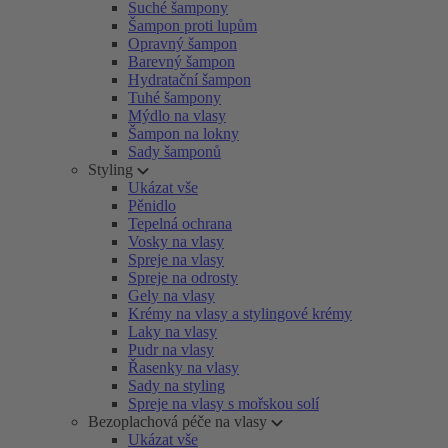
Suché šampony
Šampon proti lupům
Opravný šampon
Barevný šampon
Hydratační šampon
Tuhé šampony
Mýdlo na vlasy
Šampon na lokny
Sady šamponů
Styling
Ukázat vše
Pěnidlo
Tepelná ochrana
Vosky na vlasy
Spreje na vlasy
Spreje na odrosty
Gely na vlasy
Krémy na vlasy a stylingové krémy
Laky na vlasy
Pudr na vlasy
Řasenky na vlasy
Sady na styling
Spreje na vlasy s mořskou solí
Bezoplachová péče na vlasy
Ukázat vše