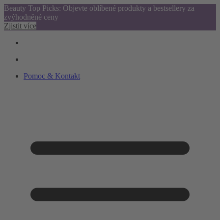
Beauty Top Picks: Objevte oblíbené produkty a bestsellery za
zvýhodněné ceny
Zjistit více
Pomoc & Kontakt