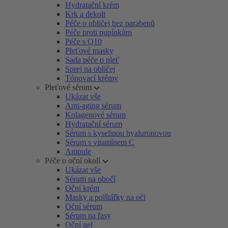
Hydratační krém
Krk a dekolt
Péče o obličej bez parabenů
Péče proti pupínkům
Péče s Q10
Pleťové masky
Sada péče o pleť
Sprej na obličej
Tónovací krémy
Pleťové sérum
Ukázat vše
Anti-aging sérum
Kolagenové sérum
Hydratační sérum
Sérum s kyselinou hyaluronovou
Sérum s vitamínem C
Ampule
Péče o oční okolí
Ukázat vše
Sérum na obočí
Oční krém
Masky a polštářky na oči
Oční sérum
Sérum na řasy
Oční gel