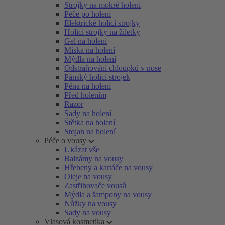
Strojky na mokré holení
Péče po holení
Elektrické holicí strojky
Holicí strojky na žiletky
Gel na holení
Miska na holení
Mýdla na holení
Odstraňování chloupků v nose
Pánský holicí strojek
Pěna na holení
Před holením
Razor
Sady na holení
Štětka na holení
Stojan na holení
Péče o vousy
Ukázat vše
Balzámy na vousy
Hřebeny a kartáče na vousy
Oleje na vousy
Zastřihovače vousů
Mýdla a šampony na vousy
Nůžky na vousy
Sady na vousy
Vlasová kosmetika