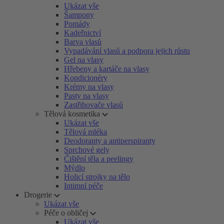
Ukázat vše
Šampony
Pomády
Kadeřnictví
Barva vlasů
Vypadávání vlasů a podpora jejich růstu
Gel na vlasy
Hřebeny a kartáče na vlasy
Kondicionéry
Krémy na vlasy
Pasty na vlasy
Zastřihovače vlasů
Tělová kosmetika
Ukázat vše
Tělová mléka
Deodoranty a antiperspiranty
Sprchové gely
Čištění těla a peelingy
Mýdlo
Holicí strojky na tělo
Intimní péče
Drogerie
Ukázat vše
Péče o obličej
Ukázat vše