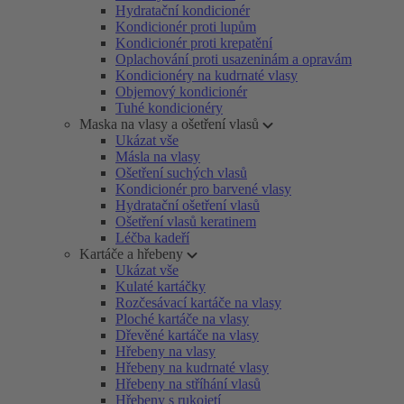
Hydratační kondicionér
Kondicionér proti lupům
Kondicionér proti krepatění
Oplachování proti usazeninám a opravám
Kondicionéry na kudrnaté vlasy
Objemový kondicionér
Tuhé kondicionéry
Maska na vlasy a ošetření vlasů
Ukázat vše
Másla na vlasy
Ošetření suchých vlasů
Kondicionér pro barvené vlasy
Hydratační ošetření vlasů
Ošetření vlasů keratinem
Léčba kadeří
Kartáče a hřebeny
Ukázat vše
Kulaté kartáčky
Rozčesávací kartáče na vlasy
Ploché kartáče na vlasy
Dřevěné kartáče na vlasy
Hřebeny na vlasy
Hřebeny na kudrnaté vlasy
Hřebeny na stříhání vlasů
Hřebeny s rukojetí