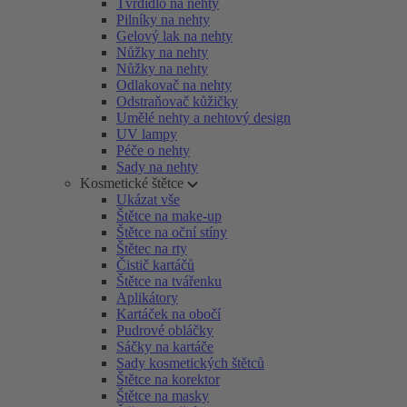
Tvrdidlo na nehty
Pilníky na nehty
Gelový lak na nehty
Nůžky na nehty
Nůžky na nehty
Odlakovač na nehty
Odstraňovač kůžičky
Umělé nehty a nehtový design
UV lampy
Péče o nehty
Sady na nehty
Kosmetické štětce
Ukázat vše
Štětce na make-up
Štětce na oční stíny
Štětec na rty
Čistič kartáčů
Štětce na tvářenku
Aplikátory
Kartáček na obočí
Pudrové obláčky
Sáčky na kartáče
Sady kosmetických štětců
Štětce na korektor
Štětce na masky