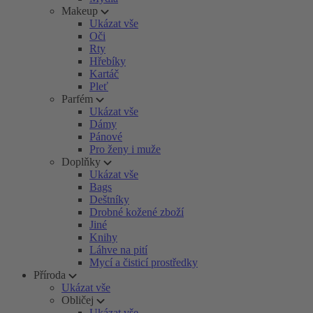
Makeup
Ukázat vše
Oči
Rty
Hřebíky
Kartáč
Pleť
Parfém
Ukázat vše
Dámy
Pánové
Pro ženy i muže
Doplňky
Ukázat vše
Bags
Deštníky
Drobné kožené zboží
Jiné
Knihy
Láhve na pití
Mycí a čisticí prostředky
Příroda
Ukázat vše
Obličej
Ukázat vše