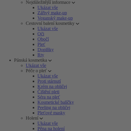
Nejdůležitější informace
Ukázat vše
Zářivý make-up
Veganský make-up
Cestovní balení kosmetiky
Ukázat vše
Oči
Obočí
Pleť
Doplňky
Rty
Pánská kosmetika
Ukázat vše
Péče o pleť
Ukázat vše
Proti stárnutí
Krém na obličej
Čištění pleti
Séra na pleť
Kosmetické balíčky
Peeling na obličej
Pleťové masky
Holení
Ukázat vše
Pěna na holení