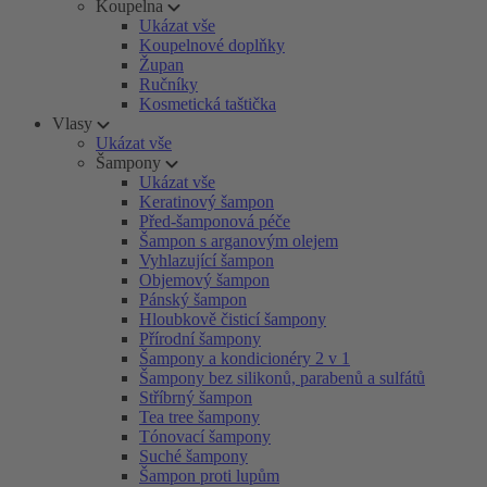
Koupelna
Ukázat vše
Koupelnové doplňky
Župan
Ručníky
Kosmetická taštička
Vlasy
Ukázat vše
Šampony
Ukázat vše
Keratinový šampon
Před-šamponová péče
Šampon s arganovým olejem
Vyhlazující šampon
Objemový šampon
Pánský šampon
Hloubkově čisticí šampony
Přírodní šampony
Šampony a kondicionéry 2 v 1
Šampony bez silikonů, parabenů a sulfátů
Stříbrný šampon
Tea tree šampony
Tónovací šampony
Suché šampony
Šampon proti lupům