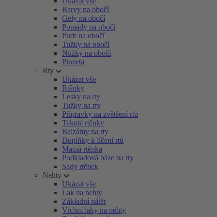
Ukázat vše
Barvy na obočí
Gely na obočí
Pomády na obočí
Pudr na obočí
Tužky na obočí
Nůžky na obočí
Pinzeta
Rty
Ukázat vše
Rtěnky
Lesky na rty
Tužky na rty
Přípravky na zvětšení rtů
Tekuté rtěnky
Balzámy na rty
Doplňky k líčení rtů
Matná rtěnka
Podkladová báze na rty
Sady rtěnek
Nehty
Ukázat vše
Lak na nehty
Základní nátěr
Vrchní laky na nehty