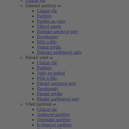
Ukázat vše
Dámské parfémy
Ukázat vše
Parfémy
Parfém na vlasy
Tělové spreje
Dámské sprchové gely
Deodoranty
Péče o tělo
Vonná mýdla
Dámské parfémové sady
Pánské vůně
Ukázat vše
Parfémy
Vody po holení
Péče o tělo
Pánské sprchové gely
Deodoranty
Pánská mýdla
Pánské parfémové sady
Vůně parfémů
Ukázat vše
Ambrové parfémy
Orientální parfémy
Květinové parfémy