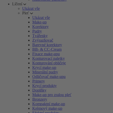
Líčení
Ukázat vše
Pleť
Ukázat vše
Make-up
Korektory
Pudry
Tvářenky
Zvýrazňovač
Barevné korektory
BB- & CC-Cream
Fixace make-upu
Konturovací paletky
Konturování obličeje
Krycí make-up
Minerální pudry
Odličovač make-upu
Primery
Krycí produkty
Doplňky
Make-up pro zralou pleť
Bronzery
Kompaktní make-up
Krémový make-up
Efektní produkty