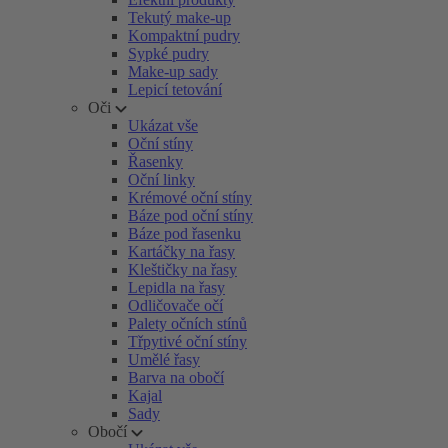
Tekutý make-up
Kompaktní pudry
Sypké pudry
Make-up sady
Lepicí tetování
Oči
Ukázat vše
Oční stíny
Řasenky
Oční linky
Krémové oční stíny
Báze pod oční stíny
Báze pod řasenku
Kartáčky na řasy
Kleštičky na řasy
Lepidla na řasy
Odličovače očí
Palety očních stínů
Třpytivé oční stíny
Umělé řasy
Barva na obočí
Kajal
Sady
Obočí