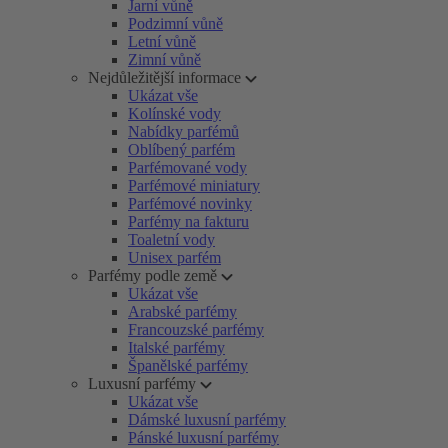
Jarní vůně
Podzimní vůně
Letní vůně
Zimní vůně
Nejdůležitější informace
Ukázat vše
Kolínské vody
Nabídky parfémů
Oblíbený parfém
Parfémované vody
Parfémové miniatury
Parfémové novinky
Parfémy na fakturu
Toaletní vody
Unisex parfém
Parfémy podle země
Ukázat vše
Arabské parfémy
Francouzské parfémy
Italské parfémy
Španělské parfémy
Luxusní parfémy
Ukázat vše
Dámské luxusní parfémy
Pánské luxusní parfémy