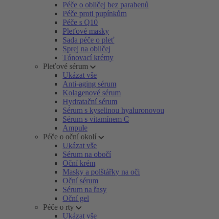
Péče o obličej bez parabenů
Péče proti pupínkům
Péče s Q10
Pleťové masky
Sada péče o pleť
Sprej na obličej
Tónovací krémy
Pleťové sérum
Ukázat vše
Anti-aging sérum
Kolagenové sérum
Hydratační sérum
Sérum s kyselinou hyaluronovou
Sérum s vitamínem C
Ampule
Péče o oční okolí
Ukázat vše
Sérum na obočí
Oční krém
Masky a polštářky na oči
Oční sérum
Sérum na řasy
Oční gel
Péče o rty
Ukázat vše