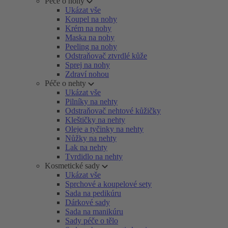
Péče o nohy
Ukázat vše
Koupel na nohy
Krém na nohy
Maska na nohy
Peeling na nohy
Odstraňovač ztvrdlé kůže
Sprej na nohy
Zdraví nohou
Péče o nehty
Ukázat vše
Pilníky na nehty
Odstraňovač nehtové kůžičky
Kleštičky na nehty
Oleje a tyčinky na nehty
Nůžky na nehty
Lak na nehty
Tvrdidlo na nehty
Kosmetické sady
Ukázat vše
Sprchové a koupelové sety
Sada na pedikúru
Dárkové sady
Sada na manikúru
Sady péče o tělo