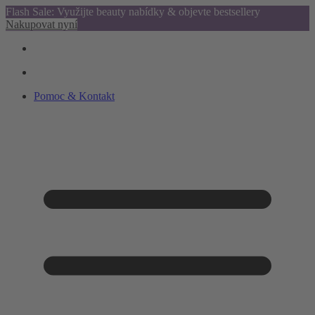
Flash Sale: Využijte beauty nabídky & objevte bestsellery
Nakupovat nyní
Pomoc & Kontakt