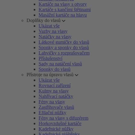
Kartáče na vlasy s otvory
Kartáče s kančími štětinami
Masážní kartáče na hlavu
Doplňky do vlasů
Ukázat vše
Vazby na vlasy
Natáčky na vlasy
Látkové gumičky do vlasů
Sponky a sponky do vlasů
Lahvičky s rozprašovačem
Příslušenství
Sady na natáčení vlasů
Sponky do vlasů
Přístroje na úpravu vlasů
Ukázat vše
Rovnací zařízení
Kulmy na vlasy
Nahřívací natáčky
Fény na vlasy
Zastřihovače vlasů
Efilační nůžky
Fény na vlasy s difuzérem
Horkovzdušné kartáče
Kadeřnické nůžky
Kadeřnické pláštěnky