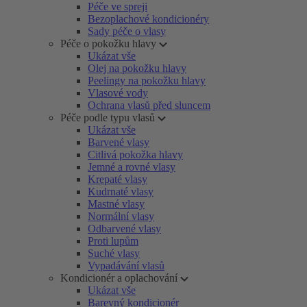
Péče ve spreji
Bezoplachové kondicionéry
Sady péče o vlasy
Péče o pokožku hlavy
Ukázat vše
Olej na pokožku hlavy
Peelingy na pokožku hlavy
Vlasové vody
Ochrana vlasů před sluncem
Péče podle typu vlasů
Ukázat vše
Barvené vlasy
Citlivá pokožka hlavy
Jemné a rovné vlasy
Krepaté vlasy
Kudrnaté vlasy
Mastné vlasy
Normální vlasy
Odbarvené vlasy
Proti lupům
Suché vlasy
Vypadávání vlasů
Kondicionér a oplachování
Ukázat vše
Barevný kondicionér