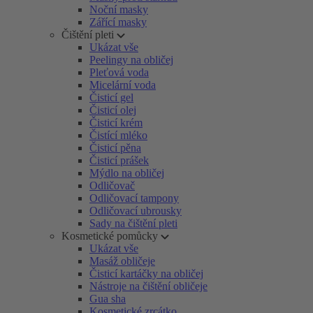
Noční masky
Zářící masky
Čištění pleti
Ukázat vše
Peelingy na obličej
Pleťová voda
Micelární voda
Čisticí gel
Čisticí olej
Čisticí krém
Čistící mléko
Čisticí pěna
Čisticí prášek
Mýdlo na obličej
Odličovač
Odličovací tampony
Odličovací ubrousky
Sady na čištění pleti
Kosmetické pomůcky
Ukázat vše
Masáž obličeje
Čisticí kartáčky na obličej
Nástroje na čištění obličeje
Gua sha
Kosmetické zrcátko