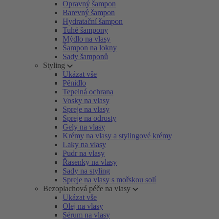
Opravný šampon
Barevný šampon
Hydratační šampon
Tuhé šampony
Mýdlo na vlasy
Šampon na lokny
Sady šamponů
Styling
Ukázat vše
Pěnidlo
Tepelná ochrana
Vosky na vlasy
Spreje na vlasy
Spreje na odrosty
Gely na vlasy
Krémy na vlasy a stylingové krémy
Laky na vlasy
Pudr na vlasy
Řasenky na vlasy
Sady na styling
Spreje na vlasy s mořskou solí
Bezoplachová péče na vlasy
Ukázat vše
Olej na vlasy
Sérum na vlasy