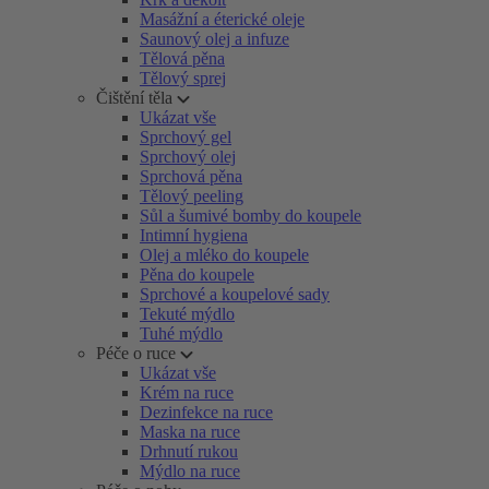
Masážní a éterické oleje
Saunový olej a infuze
Tělová pěna
Tělový sprej
Čištění těla
Ukázat vše
Sprchový gel
Sprchový olej
Sprchová pěna
Tělový peeling
Sůl a šumivé bomby do koupele
Intimní hygiena
Olej a mléko do koupele
Pěna do koupele
Sprchové a koupelové sady
Tekuté mýdlo
Tuhé mýdlo
Péče o ruce
Ukázat vše
Krém na ruce
Dezinfekce na ruce
Maska na ruce
Drhnutí rukou
Mýdlo na ruce