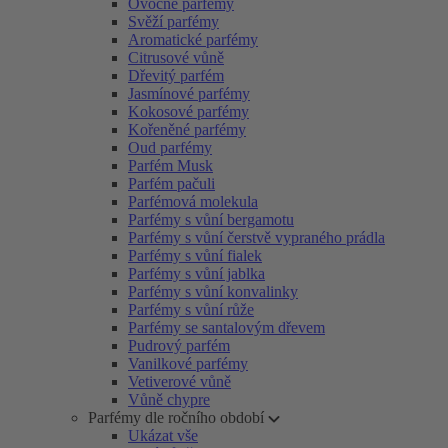
Ovocné parfémy
Svěží parfémy
Aromatické parfémy
Citrusové vůně
Dřevitý parfém
Jasmínové parfémy
Kokosové parfémy
Kořeněné parfémy
Oud parfémy
Parfém Musk
Parfém pačuli
Parfémová molekula
Parfémy s vůní bergamotu
Parfémy s vůní čerstvě vypraného prádla
Parfémy s vůní fialek
Parfémy s vůní jablka
Parfémy s vůní konvalinky
Parfémy s vůní růže
Parfémy se santalovým dřevem
Pudrový parfém
Vanilkové parfémy
Vetiverové vůně
Vůně chypre
Parfémy dle ročního období
Ukázat vše