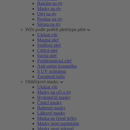
Balzám na rty
Masky na rty
Olej na rty
Peeling na rty
Sérum na rty
Péče podle potřeb pleti/typu pleti
Ukázat vše
Mastná pleť
Smíšená pleť
Citlivá pleť
Suchá pleť
Problematická pleť
Anti-aging kosmetika
S UV ochranou
Zarudnutí kůže
Obličejové masky
Ukázat vše
Masky na oči a rty
Hydratační masky
Čisticí masky
Bahenní masky
Látkové masky
Maska na černé tečky
Masky proti pupínkům
Masky proti stárnutí