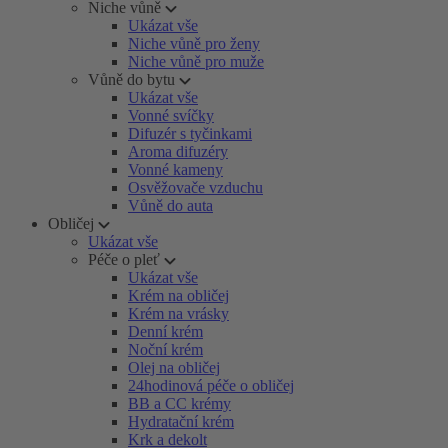
Niche vůně
Ukázat vše
Niche vůně pro ženy
Niche vůně pro muže
Vůně do bytu
Ukázat vše
Vonné svíčky
Difuzér s tyčinkami
Aroma difuzéry
Vonné kameny
Osvěžovače vzduchu
Vůně do auta
Obličej
Ukázat vše
Péče o pleť
Ukázat vše
Krém na obličej
Krém na vrásky
Denní krém
Noční krém
Olej na obličej
24hodinová péče o obličej
BB a CC krémy
Hydratační krém
Krk a dekolt