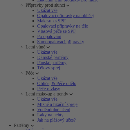
Přípravky proti slunci
Ukázat vše
Opalovací přípravky na obličej
Make-up s SPF
Opalovací přípravky na tělo
Vlasová péče se SPF
Po opalování
Samoopalovací přípravky
Letní vůně
Ukázat vše
Dámské parfémy
Pánské parfémy
Tělový sprej
Péče
Ukázat vše
Obličej & Péče o tělo
Péče o vlasy
Letní make-up a trendy
Ukázat vše
Mlžné a fixační spreje
Voděodolné líčení
Laky na nehty
Jak na plážový účes?
Parfémy