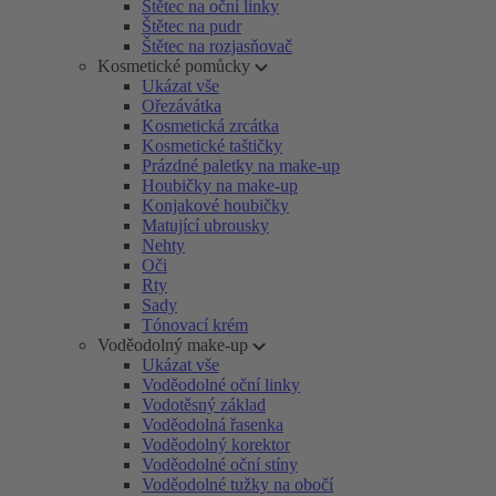
Štětec na oční linky
Štětec na pudr
Štětec na rozjasňovač
Kosmetické pomůcky
Ukázat vše
Ořezávátka
Kosmetická zrcátka
Kosmetické taštičky
Prázdné paletky na make-up
Houbičky na make-up
Konjakové houbičky
Matující ubrousky
Nehty
Oči
Rty
Sady
Tónovací krém
Voděodolný make-up
Ukázat vše
Voděodolné oční linky
Vodotěsný základ
Voděodolná řasenka
Voděodolný korektor
Voděodolné oční stíny
Voděodolné tužky na obočí