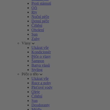
Proti stárnutí
Oči
Rty
Noční péče
Denní péče
Čištění
Oholení
Sun
Zuby
Vlasy
Ukázat vše
Kondicionér
Péče o vlasy
Šampon
Barva vlasů
Styling
Péče o tělo
Ukázat vše
Ruce a nohy
Pleťové vody
Oleje
Čištění
Sun
Deodoranty
Mýdla