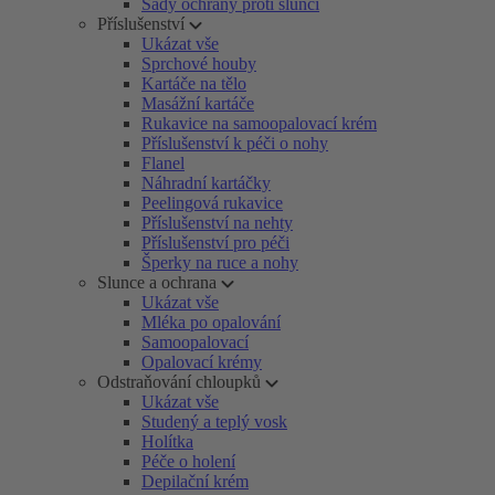
Sady ochrany proti slunci
Příslušenství
Ukázat vše
Sprchové houby
Kartáče na tělo
Masážní kartáče
Rukavice na samoopalovací krém
Příslušenství k péči o nohy
Flanel
Náhradní kartáčky
Peelingová rukavice
Příslušenství na nehty
Příslušenství pro péči
Šperky na ruce a nohy
Slunce a ochrana
Ukázat vše
Mléka po opalování
Samoopalovací
Opalovací krémy
Odstraňování chloupků
Ukázat vše
Studený a teplý vosk
Holítka
Péče o holení
Depilační krém