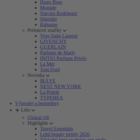
Hugo Boss
Montale
Narciso Rodriguez
Shiseido
Rabanne
Prémiové značky
Yves Saint Laurent
GIVENCHY
GUERLAIN
Parfums de Marly
INITIO Parfums Privés
La Mer
Tom Ford
Novinka
IRÄYE
NEST NEW YORK
La Prairie
TYPEBEA
Výprodej a bestsellery
☀️ Léto
Ukázat vše
Highlights
Travel Essentials
Letní beauty trendy 2026
Základní letní produkty pro muže