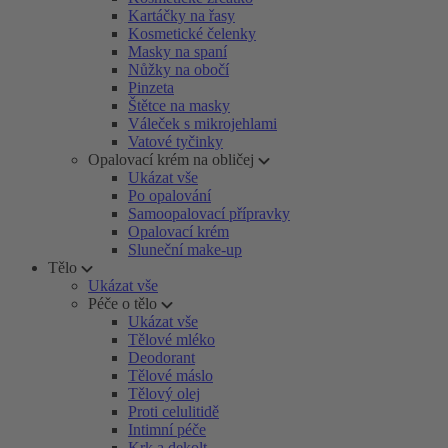
Kartáčky na řasy
Kosmetické čelenky
Masky na spaní
Nůžky na obočí
Pinzeta
Štětce na masky
Váleček s mikrojehlami
Vatové tyčinky
Opalovací krém na obličej
Ukázat vše
Po opalování
Samoopalovací přípravky
Opalovací krém
Sluneční make-up
Tělo
Ukázat vše
Péče o tělo
Ukázat vše
Tělové mléko
Deodorant
Tělové máslo
Tělový olej
Proti celulitidě
Intimní péče
Krk a dekolt