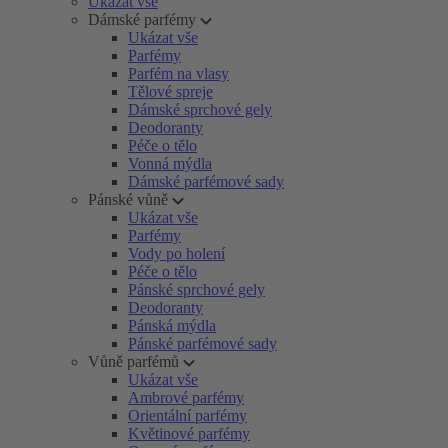
Ukázat vše
Dámské parfémy
Ukázat vše
Parfémy
Parfém na vlasy
Tělové spreje
Dámské sprchové gely
Deodoranty
Péče o tělo
Vonná mýdla
Dámské parfémové sady
Pánské vůně
Ukázat vše
Parfémy
Vody po holení
Péče o tělo
Pánské sprchové gely
Deodoranty
Pánská mýdla
Pánské parfémové sady
Vůně parfémů
Ukázat vše
Ambrové parfémy
Orientální parfémy
Květinové parfémy