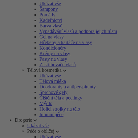
Ukázat vše
Šampony
Pomády
Kadeřnictví
Barva vlasů
Vypadávání vlasů a podpora jejich růstu
Gel na vlasy
Hřebeny a kartáče na vlasy
Kondicionéry
Krémy na vlasy
Pasty na vlasy
Zastřihovače vlasů
Tělová kosmetika
Ukázat vše
Tělová mléka
Deodoranty a antiperspiranty
Sprchové gely
Čištění těla a peelingy
Mýdlo
Holicí strojky na tělo
Intimní péče
Drogerie
Ukázat vše
Péče o obličej
Ukázat vše