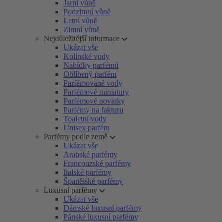
Jarní vůně
Podzimní vůně
Letní vůně
Zimní vůně
Nejdůležitější informace
Ukázat vše
Kolínské vody
Nabídky parfémů
Oblíbený parfém
Parfémované vody
Parfémové miniatury
Parfémové novinky
Parfémy na fakturu
Toaletní vody
Unisex parfém
Parfémy podle země
Ukázat vše
Arabské parfémy
Francouzské parfémy
Italské parfémy
Španělské parfémy
Luxusní parfémy
Ukázat vše
Dámské luxusní parfémy
Pánské luxusní parfémy