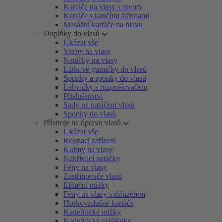
Kartáče na vlasy s otvory
Kartáče s kančími štětinami
Masážní kartáče na hlavu
Doplňky do vlasů
Ukázat vše
Vazby na vlasy
Natáčky na vlasy
Látkové gumičky do vlasů
Sponky a sponky do vlasů
Lahvičky s rozprašovačem
Příslušenství
Sady na natáčení vlasů
Sponky do vlasů
Přístroje na úpravu vlasů
Ukázat vše
Rovnací zařízení
Kulmy na vlasy
Nahřívací natáčky
Fény na vlasy
Zastřihovače vlasů
Efilační nůžky
Fény na vlasy s difuzérem
Horkovzdušné kartáče
Kadeřnické nůžky
Kadeřnické pláštěnky