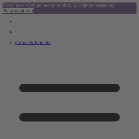
Flash Sale: Využijte beauty nabídky & objevte bestsellery
Nakupovat nyní
Pomoc & Kontakt