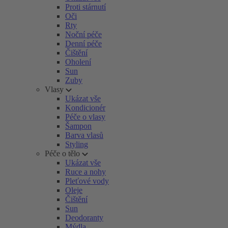
Proti stárnutí
Oči
Rty
Noční péče
Denní péče
Čištění
Oholení
Sun
Zuby
Vlasy
Ukázat vše
Kondicionér
Péče o vlasy
Šampon
Barva vlasů
Styling
Péče o tělo
Ukázat vše
Ruce a nohy
Pleťové vody
Oleje
Čištění
Sun
Deodoranty
Mýdla