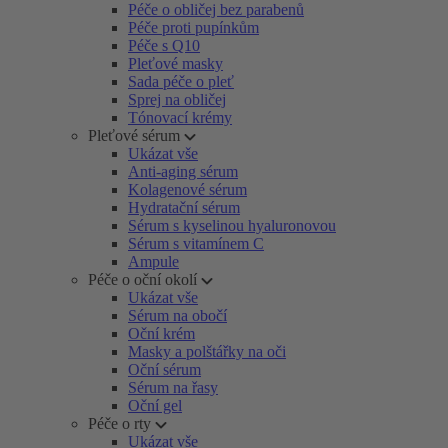
Péče o obličej bez parabenů
Péče proti pupínkům
Péče s Q10
Pleťové masky
Sada péče o pleť
Sprej na obličej
Tónovací krémy
Pleťové sérum
Ukázat vše
Anti-aging sérum
Kolagenové sérum
Hydratační sérum
Sérum s kyselinou hyaluronovou
Sérum s vitamínem C
Ampule
Péče o oční okolí
Ukázat vše
Sérum na obočí
Oční krém
Masky a polštářky na oči
Oční sérum
Sérum na řasy
Oční gel
Péče o rty
Ukázat vše