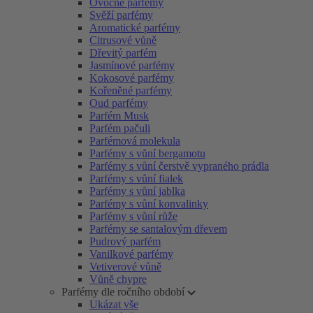
Ovocné parfémy
Svěží parfémy
Aromatické parfémy
Citrusové vůně
Dřevitý parfém
Jasmínové parfémy
Kokosové parfémy
Kořeněné parfémy
Oud parfémy
Parfém Musk
Parfém pačuli
Parfémová molekula
Parfémy s vůní bergamotu
Parfémy s vůní čerstvě vypraného prádla
Parfémy s vůní fialek
Parfémy s vůní jablka
Parfémy s vůní konvalinky
Parfémy s vůní růže
Parfémy se santalovým dřevem
Pudrový parfém
Vanilkové parfémy
Vetiverové vůně
Vůně chypre
Parfémy dle ročního období
Ukázat vše