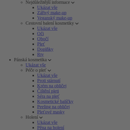
Nejdůležitější informace
Ukázat vše
Zářivý make-up
Veganský make-up
Cestovní balení kosmetiky
Ukázat vše
Oči
Obočí
Pleť
Doplňky
Rty
Pánská kosmetika
Ukázat vše
Péče o pleť
Ukázat vše
Proti stárnutí
Krém na obličej
Čištění pleti
Séra na pleť
Kosmetické balíčky
Peeling na obličej
Pleťové masky
Holení
Ukázat vše
Pěna na holení