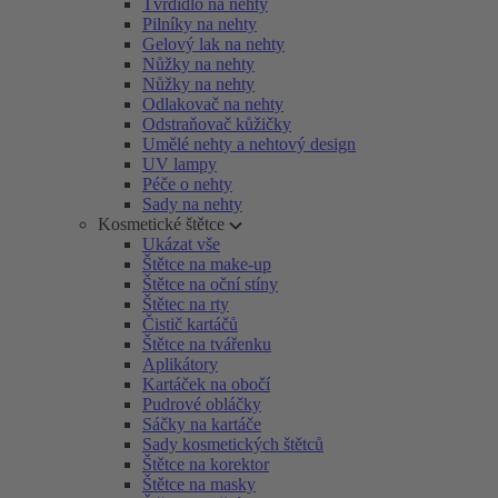
Tvrdidlo na nehty
Pilníky na nehty
Gelový lak na nehty
Nůžky na nehty
Nůžky na nehty
Odlakovač na nehty
Odstraňovač kůžičky
Umělé nehty a nehtový design
UV lampy
Péče o nehty
Sady na nehty
Kosmetické štětce
Ukázat vše
Štětce na make-up
Štětce na oční stíny
Štětec na rty
Čistič kartáčů
Štětce na tvářenku
Aplikátory
Kartáček na obočí
Pudrové obláčky
Sáčky na kartáče
Sady kosmetických štětců
Štětce na korektor
Štětce na masky