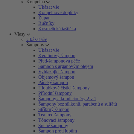
Koupelna
Ukázat vše
Koupelnové doplňky
Župan
Ručníky
Kosmetická taštička
Vlasy
Ukázat vše
Šampony
Ukázat vše
Keratinový šampon
Před-šamponová péče
Šampon s arganovým olejem
Vyhlazující šampon
Objemový šampon
Pánský šampon
Hloubkově čisticí šampony
Přírodní šampony
Šampony a kondicionéry 2 v 1
Šampony bez silikonů, parabenů a sulfátů
Stříbrný šampon
Tea tree šampony
Tónovací šampony
Suché šampony
Šampon proti lupům