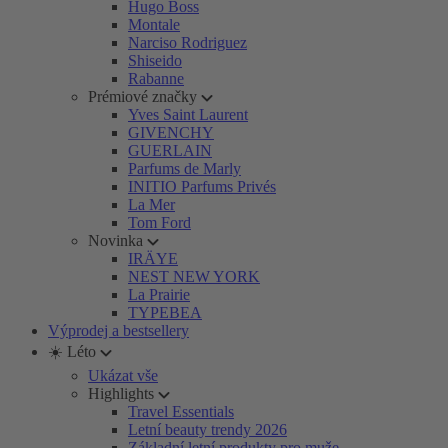
Hugo Boss
Montale
Narciso Rodriguez
Shiseido
Rabanne
Prémiové značky
Yves Saint Laurent
GIVENCHY
GUERLAIN
Parfums de Marly
INITIO Parfums Privés
La Mer
Tom Ford
Novinka
IRÄYE
NEST NEW YORK
La Prairie
TYPEBEA
Výprodej a bestsellery
☀️ Léto
Ukázat vše
Highlights
Travel Essentials
Letní beauty trendy 2026
Základní letní produkty pro muže