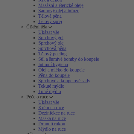
Masážní a éterické oleje
Saunový olej a infuze
Tělová pěna
Tělový sprej
Čištění těla
Ukázat vše
Sprchový gel
Sprchový olej
Sprchová pěna
Tělový peeling
Sůl a šumivé bomby do koupele
Intimní hygiena
Olej a mléko do koupele
Pěna do koupele
Sprchové a koupelové sady
Tekuté mýdlo
Tuhé mýdlo
Péče o ruce
Ukázat vše
Krém na ruce
Dezinfekce na ruce
Maska na ruce
Drhnutí rukou
Mýdlo na ruce