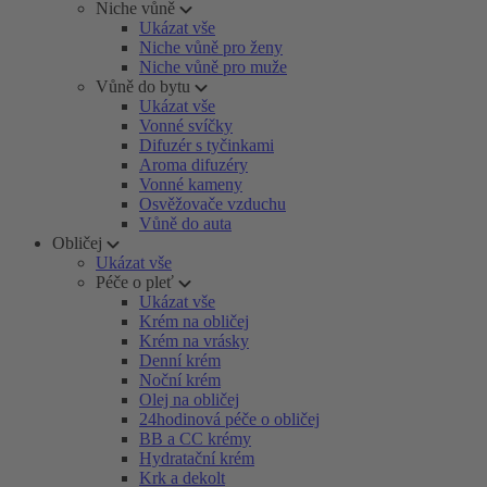
Niche vůně
Ukázat vše
Niche vůně pro ženy
Niche vůně pro muže
Vůně do bytu
Ukázat vše
Vonné svíčky
Difuzér s tyčinkami
Aroma difuzéry
Vonné kameny
Osvěžovače vzduchu
Vůně do auta
Obličej
Ukázat vše
Péče o pleť
Ukázat vše
Krém na obličej
Krém na vrásky
Denní krém
Noční krém
Olej na obličej
24hodinová péče o obličej
BB a CC krémy
Hydratační krém
Krk a dekolt