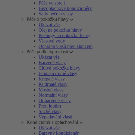
Péče ve spreji
Bezoplachové kondicionéry
Sady péče o vlasy
Péče o pokožku hlavy
Ukázat vše
Olej na pokožku hlavy
Peelingy na pokožku hlavy
Vlasové vody
Ochrana vlasů před sluncem
Péče podle typu vlasů
Ukázat vše
Barvené vlasy
Citlivá pokožka hlavy
Jemné a rovné vlasy
Krepaté vlasy
Kudrnaté vlasy
Mastné vlasy
Normální vlasy
Odbarvené vlasy
Proti lupům
Suché vlasy
Vypadávání vlasů
Kondicionér a oplachování
Ukázat vše
Barevný kondicionér