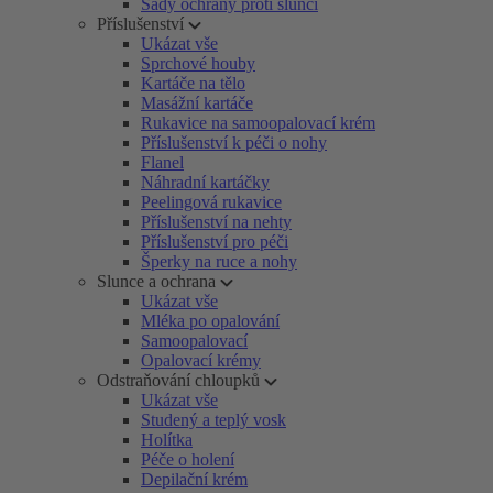
Sady ochrany proti slunci
Příslušenství
Ukázat vše
Sprchové houby
Kartáče na tělo
Masážní kartáče
Rukavice na samoopalovací krém
Příslušenství k péči o nohy
Flanel
Náhradní kartáčky
Peelingová rukavice
Příslušenství na nehty
Příslušenství pro péči
Šperky na ruce a nohy
Slunce a ochrana
Ukázat vše
Mléka po opalování
Samoopalovací
Opalovací krémy
Odstraňování chloupků
Ukázat vše
Studený a teplý vosk
Holítka
Péče o holení
Depilační krém