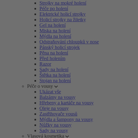
Strojky na mokré holení
Péče po holení
Elektrické holicí strojky
Holicí strojky na žiletky
Gel na holení
Miska na holení
Mýdla na holení
Odstraňování chloupků v nose
Pánský holicí strojek
Pěna na holení
Před holením
Razor
Sady na holení
Štětka na holení
Stojan na holení
Péče o vousy
Ukázat vše
Balzámy na vousy
Hřebeny a kartáče na vousy
Oleje na vousy
Zastřihovače vousů
Mýdla a šampony na vousy
Nůžky na vousy
Sady na vousy
Vlasová kosmetika