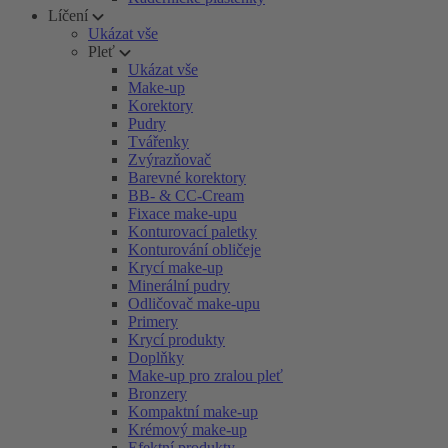
Líčení
Ukázat vše
Pleť
Ukázat vše
Make-up
Korektory
Pudry
Tvářenky
Zvýrazňovač
Barevné korektory
BB- & CC-Cream
Fixace make-upu
Konturovací paletky
Konturování obličeje
Krycí make-up
Minerální pudry
Odličovač make-upu
Primery
Krycí produkty
Doplňky
Make-up pro zralou pleť
Bronzery
Kompaktní make-up
Krémový make-up
Efektní produkty