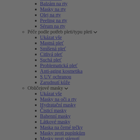
Balzám na rty
Masky na rty
Olej na rty
Peeling na rty
Sérum na rty
Péče podle potřeb pleti/typu pleti
Ukázat vše
Mastná pleť
Smíšená pleť
Citlivá pleť
Suchá pleť
Problematická pleť
Anti-aging kosmetika
S UV ochranou
Zarudnutí kůže
Obličejové masky
Ukázat vše
Masky na oči a rty
Hydratační masky
Čisticí masky
Bahenní masky
Látkové masky
Maska na černé tečky
Masky proti pupínkům
Masky proti stárnutí