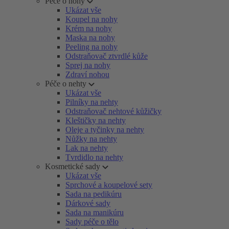
Péče o nohy
Ukázat vše
Koupel na nohy
Krém na nohy
Maska na nohy
Peeling na nohy
Odstraňovač ztvrdlé kůže
Sprej na nohy
Zdraví nohou
Péče o nehty
Ukázat vše
Pilníky na nehty
Odstraňovač nehtové kůžičky
Kleštičky na nehty
Oleje a tyčinky na nehty
Nůžky na nehty
Lak na nehty
Tvrdidlo na nehty
Kosmetické sady
Ukázat vše
Sprchové a koupelové sety
Sada na pedikúru
Dárkové sady
Sada na manikúru
Sady péče o tělo