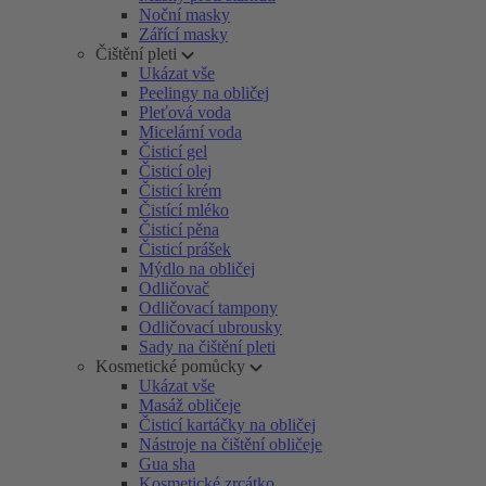
Noční masky
Zářící masky
Čištění pleti
Ukázat vše
Peelingy na obličej
Pleťová voda
Micelární voda
Čisticí gel
Čisticí olej
Čisticí krém
Čistící mléko
Čisticí pěna
Čisticí prášek
Mýdlo na obličej
Odličovač
Odličovací tampony
Odličovací ubrousky
Sady na čištění pleti
Kosmetické pomůcky
Ukázat vše
Masáž obličeje
Čisticí kartáčky na obličej
Nástroje na čištění obličeje
Gua sha
Kosmetické zrcátko