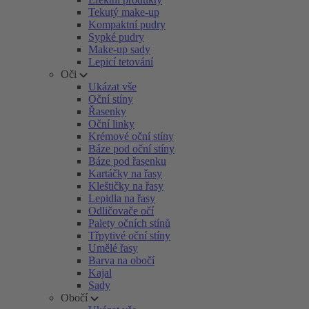
Tekutý make-up
Kompaktní pudry
Sypké pudry
Make-up sady
Lepicí tetování
Oči
Ukázat vše
Oční stíny
Řasenky
Oční linky
Krémové oční stíny
Báze pod oční stíny
Báze pod řasenku
Kartáčky na řasy
Kleštičky na řasy
Lepidla na řasy
Odličovače očí
Palety očních stínů
Třpytivé oční stíny
Umělé řasy
Barva na obočí
Kajal
Sady
Obočí