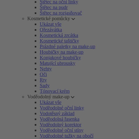
Štětec na oční linky
Štětec na pudr
Štětec na rozjasňovač
Kosmetické pomůcky
Ukázat vše
Ořezávátka
Kosmetická zrcátka
Kosmetické taštičky
Prázdné paletky na make-up
Houbičky na make-up
Konjakové houbičky
Matující ubrousky
Nehty
Oči
Rty
Sady
Tónovací krém
Voděodolný make-up
Ukázat vše
Voděodolné oční linky
Vodotěsný základ
Voděodolná řasenka
Voděodolný korektor
Voděodolné oční stíny
Voděodolné tužky na obočí