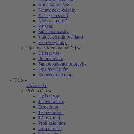
Kartáčky na řasy
Kosmetické čelenky
Masky na spaní
Nůžky na obočí
Pinzeta
Štětce na masky
Váleček s mikrojehlami
Vatové tyčinky
Opalovací krém na obličej
Ukázat vše
Po opalování
Samoopalovací přípravky
Opalovací krém
Sluneční make-up
Tělo
Ukázat vše
Péče o tělo
Ukázat vše
Tělové mléko
Deodorant
Tělové máslo
Tělový olej
Proti celulitidě
Intimní péče
Krk a dekolt