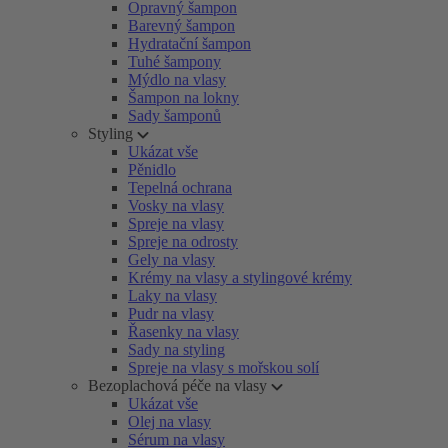
Opravný šampon
Barevný šampon
Hydratační šampon
Tuhé šampony
Mýdlo na vlasy
Šampon na lokny
Sady šamponů
Styling
Ukázat vše
Pěnidlo
Tepelná ochrana
Vosky na vlasy
Spreje na vlasy
Spreje na odrosty
Gely na vlasy
Krémy na vlasy a stylingové krémy
Laky na vlasy
Pudr na vlasy
Řasenky na vlasy
Sady na styling
Spreje na vlasy s mořskou solí
Bezoplachová péče na vlasy
Ukázat vše
Olej na vlasy
Sérum na vlasy