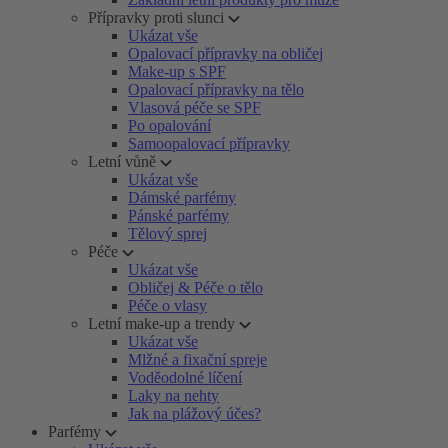
Přípravky proti slunci
Ukázat vše
Opalovací přípravky na obličej
Make-up s SPF
Opalovací přípravky na tělo
Vlasová péče se SPF
Po opalování
Samoopalovací přípravky
Letní vůně
Ukázat vše
Dámské parfémy
Pánské parfémy
Tělový sprej
Péče
Ukázat vše
Obličej & Péče o tělo
Péče o vlasy
Letní make-up a trendy
Ukázat vše
Mlžné a fixační spreje
Voděodolné líčení
Laky na nehty
Jak na plážový účes?
Parfémy