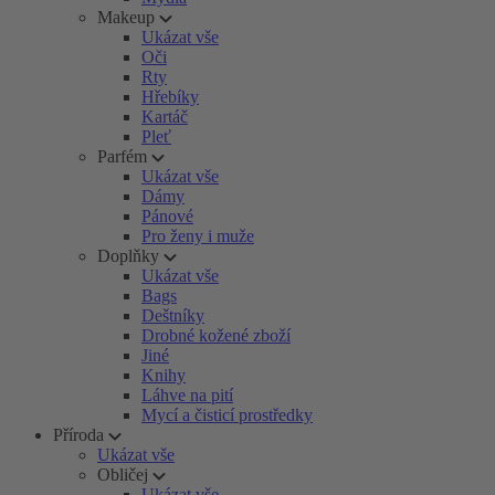
Makeup
Ukázat vše
Oči
Rty
Hřebíky
Kartáč
Pleť
Parfém
Ukázat vše
Dámy
Pánové
Pro ženy i muže
Doplňky
Ukázat vše
Bags
Deštníky
Drobné kožené zboží
Jiné
Knihy
Láhve na pití
Mycí a čisticí prostředky
Příroda
Ukázat vše
Obličej
Ukázat vše