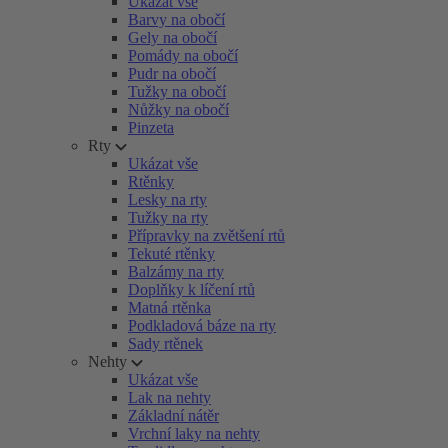
Ukázat vše
Barvy na obočí
Gely na obočí
Pomády na obočí
Pudr na obočí
Tužky na obočí
Nůžky na obočí
Pinzeta
Rty
Ukázat vše
Rtěnky
Lesky na rty
Tužky na rty
Přípravky na zvětšení rtů
Tekuté rtěnky
Balzámy na rty
Doplňky k líčení rtů
Matná rtěnka
Podkladová báze na rty
Sady rtěnek
Nehty
Ukázat vše
Lak na nehty
Základní nátěr
Vrchní laky na nehty