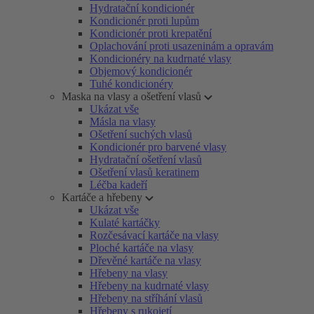
Hydratační kondicionér
Kondicionér proti lupům
Kondicionér proti krepatění
Oplachování proti usazeninám a opravám
Kondicionéry na kudrnaté vlasy
Objemový kondicionér
Tuhé kondicionéry
Maska na vlasy a ošetření vlasů
Ukázat vše
Másla na vlasy
Ošetření suchých vlasů
Kondicionér pro barvené vlasy
Hydratační ošetření vlasů
Ošetření vlasů keratinem
Léčba kadeří
Kartáče a hřebeny
Ukázat vše
Kulaté kartáčky
Rozčesávací kartáče na vlasy
Ploché kartáče na vlasy
Dřevěné kartáče na vlasy
Hřebeny na vlasy
Hřebeny na kudrnaté vlasy
Hřebeny na stříhání vlasů
Hřebeny s rukojetí