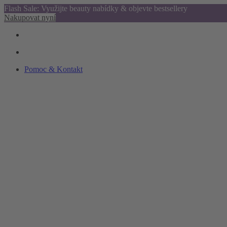
Flash Sale: Využijte beauty nabídky & objevte bestsellery
Nakupovat nyní
Pomoc & Kontakt