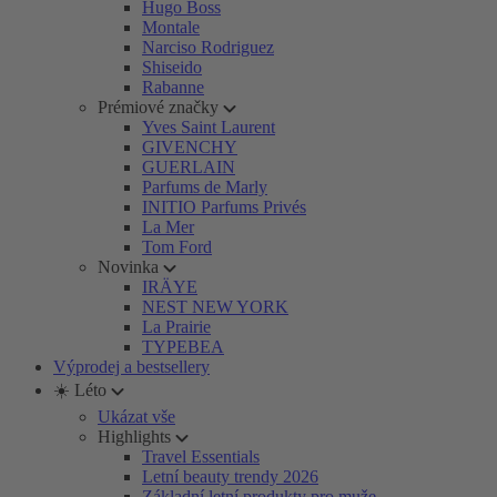
Hugo Boss
Montale
Narciso Rodriguez
Shiseido
Rabanne
Prémiové značky
Yves Saint Laurent
GIVENCHY
GUERLAIN
Parfums de Marly
INITIO Parfums Privés
La Mer
Tom Ford
Novinka
IRÄYE
NEST NEW YORK
La Prairie
TYPEBEA
Výprodej a bestsellery
☀️ Léto
Ukázat vše
Highlights
Travel Essentials
Letní beauty trendy 2026
Základní letní produkty pro muže