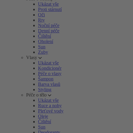
Ukázat vše
Proti stárnutí
Oči
Rty
Noční péče
Denní péče
Čištění
Oholení
Sun
Zuby
Vlasy
Ukázat vše
Kondicionér
Péče o vlasy
Šampon
Barva vlasů
Styling
Péče o tělo
Ukázat vše
Ruce a nohy
Pleťové vody
Oleje
Čištění
Sun
Deodoranty