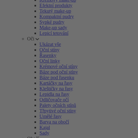
Efektní produkty
Tekutý make-up
Kompaktní pudry
Sypké pudry
Make-up sady
Lepicí tetování
Oči
Ukázat vše
Oční stíny
Řasenky
Oční linky
Krémové oční stíny
Báze pod oční stíny
Báze pod řasenku
Kartáčky na řasy
Kleštičky na řasy
Lepidla na řasy
Odličovače očí
Palety očních stínů
Třpytivé oční stíny
Umělé řasy
Barva na obočí
Kajal
Sady