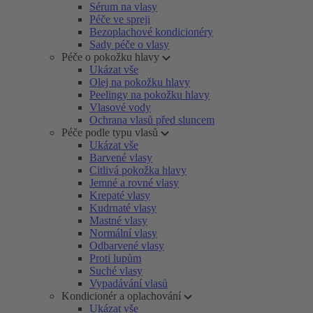
Sérum na vlasy
Péče ve spreji
Bezoplachové kondicionéry
Sady péče o vlasy
Péče o pokožku hlavy
Ukázat vše
Olej na pokožku hlavy
Peelingy na pokožku hlavy
Vlasové vody
Ochrana vlasů před sluncem
Péče podle typu vlasů
Ukázat vše
Barvené vlasy
Citlivá pokožka hlavy
Jemné a rovné vlasy
Krepaté vlasy
Kudrnaté vlasy
Mastné vlasy
Normální vlasy
Odbarvené vlasy
Proti lupům
Suché vlasy
Vypadávání vlasů
Kondicionér a oplachování
Ukázat vše