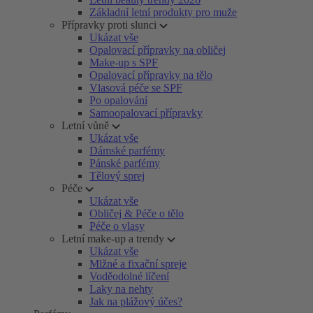
Základní letní produkty pro muže
Přípravky proti slunci
Ukázat vše
Opalovací přípravky na obličej
Make-up s SPF
Opalovací přípravky na tělo
Vlasová péče se SPF
Po opalování
Samoopalovací přípravky
Letní vůně
Ukázat vše
Dámské parfémy
Pánské parfémy
Tělový sprej
Péče
Ukázat vše
Obličej & Péče o tělo
Péče o vlasy
Letní make-up a trendy
Ukázat vše
Mlžné a fixační spreje
Voděodolné líčení
Laky na nehty
Jak na plážový účes?