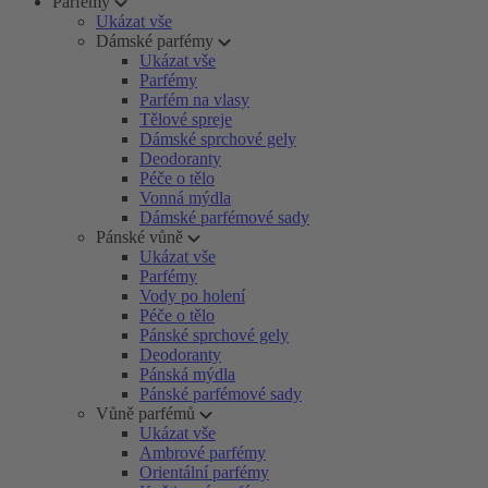
Parfémy
Ukázat vše
Dámské parfémy
Ukázat vše
Parfémy
Parfém na vlasy
Tělové spreje
Dámské sprchové gely
Deodoranty
Péče o tělo
Vonná mýdla
Dámské parfémové sady
Pánské vůně
Ukázat vše
Parfémy
Vody po holení
Péče o tělo
Pánské sprchové gely
Deodoranty
Pánská mýdla
Pánské parfémové sady
Vůně parfémů
Ukázat vše
Ambrové parfémy
Orientální parfémy