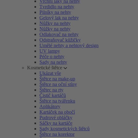
Vrchní laky na nehty
Tvrdidlo na nehty
Pilníky na nehty
Gelový lak na nehty
Nůžky na nehty
Nůžky na nehty
Odlakovač na nehty
Odstraňovač kůžičky
Umělé nehty a nehtový design
UV lampy
Péče o nehty
Sady na nehty
Kosmetické štětce
Ukázat vše
Štětce na make-up
Štětce na oční stíny
Štětec na rty
Čistič kartáčů
Štětce na tvářenku
Aplikátory
Kartáček na obočí
Pudrové obláčky
Sáčky na kartáče
Sady kosmetických štětců
Štětce na korektor