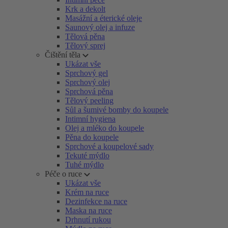
Krk a dekolt
Masážní a éterické oleje
Saunový olej a infuze
Tělová pěna
Tělový sprej
Čištění těla
Ukázat vše
Sprchový gel
Sprchový olej
Sprchová pěna
Tělový peeling
Sůl a šumivé bomby do koupele
Intimní hygiena
Olej a mléko do koupele
Pěna do koupele
Sprchové a koupelové sady
Tekuté mýdlo
Tuhé mýdlo
Péče o ruce
Ukázat vše
Krém na ruce
Dezinfekce na ruce
Maska na ruce
Drhnutí rukou