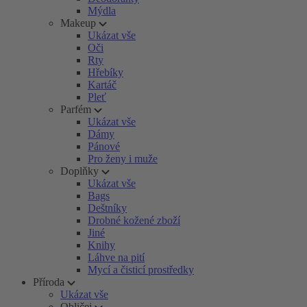
Mýdla
Makeup
Ukázat vše
Oči
Rty
Hřebíky
Kartáč
Pleť
Parfém
Ukázat vše
Dámy
Pánové
Pro ženy i muže
Doplňky
Ukázat vše
Bags
Deštníky
Drobné kožené zboží
Jiné
Knihy
Láhve na pití
Mycí a čisticí prostředky
Příroda
Ukázat vše
Obličej