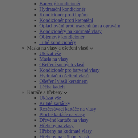
Barevný kondicionér
Hydratační kondicionér
Kondicionér proti lupům
Kondicionér proti krepatění
Oplachování proti usazeninám a opravám
Kondicionéry na kudrnaté vlasy
Objemový kondicionér
Tuhé kondicionéry
Maska na vlasy a ošetření vlasů
Ukázat vše
Másla na vlasy
Ošetření suchých vlasů
Kondicionér pro barvené vlasy
Hydratační ošetření vlasů
Ošetření vlasů keratinem
Léčba kadeří
Kartáče a hřebeny
Ukázat vše
Kulaté kartáčky
Rozčesávací kartáče na vlasy
Ploché kartáče na vlasy
Dřevěné kartáče na vlasy
Hřebeny na vlasy
Hřebeny na kudrnaté vlasy
Hřebeny na stříhání vlasů