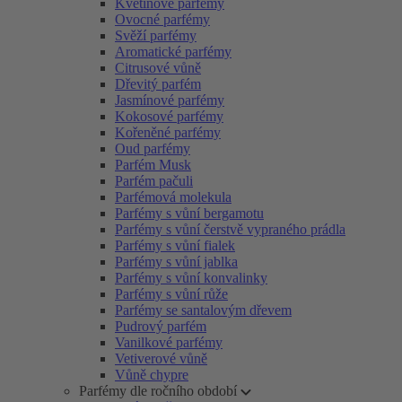
Květinové parfémy
Ovocné parfémy
Svěží parfémy
Aromatické parfémy
Citrusové vůně
Dřevitý parfém
Jasmínové parfémy
Kokosové parfémy
Kořeněné parfémy
Oud parfémy
Parfém Musk
Parfém pačuli
Parfémová molekula
Parfémy s vůní bergamotu
Parfémy s vůní čerstvě vypraného prádla
Parfémy s vůní fialek
Parfémy s vůní jablka
Parfémy s vůní konvalinky
Parfémy s vůní růže
Parfémy se santalovým dřevem
Pudrový parfém
Vanilkové parfémy
Vetiverové vůně
Vůně chypre
Parfémy dle ročního období