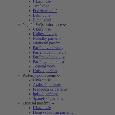
Ukázat vše
Jarní vůně
Podzimní vůně
Letní vůně
Zimní vůně
Nejdůležitější informace
Ukázat vše
Kolínské vody
Nabídky parfémů
Oblíbený parfém
Parfémované vody
Parfémové miniatury
Parfémové novinky
Parfémy na fakturu
Toaletní vody
Unisex parfém
Parfémy podle země
Ukázat vše
Arabské parfémy
Francouzské parfémy
Italské parfémy
Španělské parfémy
Luxusní parfémy
Ukázat vše
Dámské luxusní parfémy