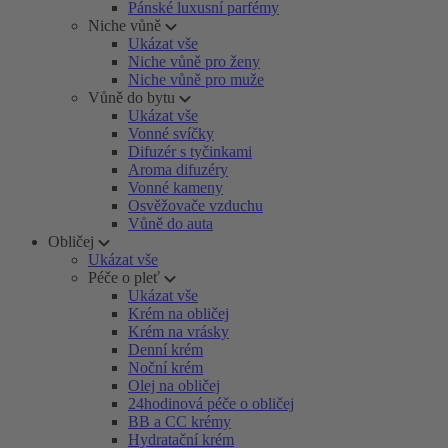
Pánské luxusní parfémy
Niche vůně
Ukázat vše
Niche vůně pro ženy
Niche vůně pro muže
Vůně do bytu
Ukázat vše
Vonné svíčky
Difuzér s tyčinkami
Aroma difuzéry
Vonné kameny
Osvěžovače vzduchu
Vůně do auta
Obličej
Ukázat vše
Péče o pleť
Ukázat vše
Krém na obličej
Krém na vrásky
Denní krém
Noční krém
Olej na obličej
24hodinová péče o obličej
BB a CC krémy
Hydratační krém