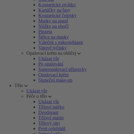
Kosmetické zrcátko
Kartáčky na řasy
Kosmetické čelenky
Masky na spaní
Nůžky na obočí
Pinzeta
Štětce na masky
Váleček s mikrojehlami
Vatové tyčinky
Opalovací krém na obličej
Ukázat vše
Po opalování
Samoopalovací přípravky
Opalovací krém
Sluneční make-up
Tělo
Ukázat vše
Péče o tělo
Ukázat vše
Tělové mléko
Deodorant
Tělové máslo
Tělový olej
Proti celulitidě
Intimní péče