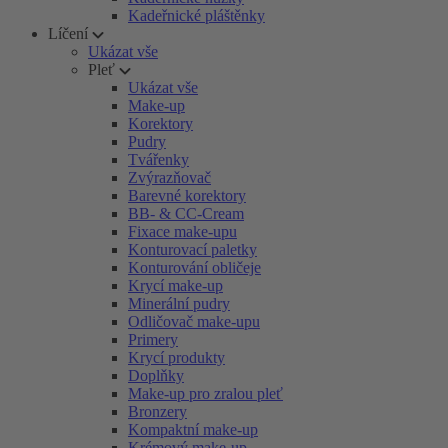
Kadeřnické pláštěnky
Líčení
Ukázat vše
Pleť
Ukázat vše
Make-up
Korektory
Pudry
Tvářenky
Zvýrazňovač
Barevné korektory
BB- & CC-Cream
Fixace make-upu
Konturovací paletky
Konturování obličeje
Krycí make-up
Minerální pudry
Odličovač make-upu
Primery
Krycí produkty
Doplňky
Make-up pro zralou pleť
Bronzery
Kompaktní make-up
Krémový make-up