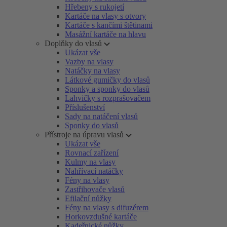
Hřebeny s rukojetí
Kartáče na vlasy s otvory
Kartáče s kančími štětinami
Masážní kartáče na hlavu
Doplňky do vlasů
Ukázat vše
Vazby na vlasy
Natáčky na vlasy
Látkové gumičky do vlasů
Sponky a sponky do vlasů
Lahvičky s rozprašovačem
Příslušenství
Sady na natáčení vlasů
Sponky do vlasů
Přístroje na úpravu vlasů
Ukázat vše
Rovnací zařízení
Kulmy na vlasy
Nahřívací natáčky
Fény na vlasy
Zastřihovače vlasů
Efilační nůžky
Fény na vlasy s difuzérem
Horkovzdušné kartáče
Kadeřnické nůžky