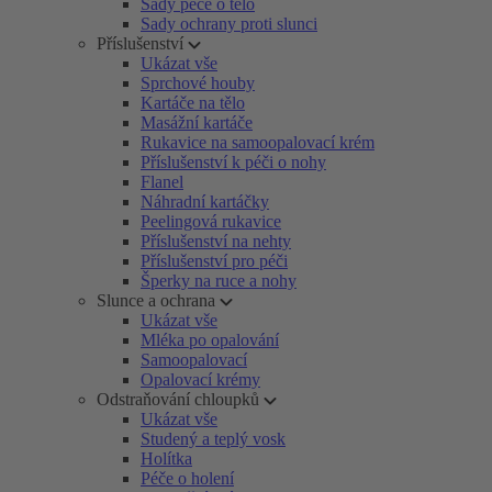
Sady péče o tělo
Sady ochrany proti slunci
Příslušenství
Ukázat vše
Sprchové houby
Kartáče na tělo
Masážní kartáče
Rukavice na samoopalovací krém
Příslušenství k péči o nohy
Flanel
Náhradní kartáčky
Peelingová rukavice
Příslušenství na nehty
Příslušenství pro péči
Šperky na ruce a nohy
Slunce a ochrana
Ukázat vše
Mléka po opalování
Samoopalovací
Opalovací krémy
Odstraňování chloupků
Ukázat vše
Studený a teplý vosk
Holítka
Péče o holení