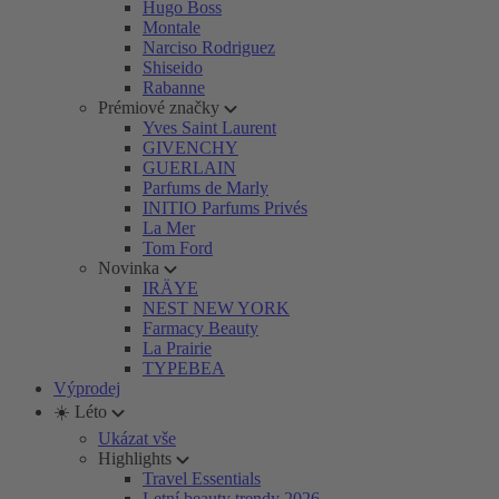
Hugo Boss
Montale
Narciso Rodriguez
Shiseido
Rabanne
Prémiové značky
Yves Saint Laurent
GIVENCHY
GUERLAIN
Parfums de Marly
INITIO Parfums Privés
La Mer
Tom Ford
Novinka
IRÄYE
NEST NEW YORK
Farmacy Beauty
La Prairie
TYPEBEA
Výprodej
☀️ Léto
Ukázat vše
Highlights
Travel Essentials
Letní beauty trendy 2026