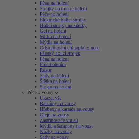
Pěna na holení
Strojky na mokré holení
Péče po holení
Elektrické holicí strojky
Holicí strojky na žiletky
Gel na holení
Miska na holení
Mýdla na holení
Odstraňování chloupků v nose
Pánský holicí strojek
Pěna na holení
Před holením
Razor
Sady na holení
Štětka na holení
Stojan na holení
Péče o vousy
Ukázat vše
Balzámy na vousy
Hřebeny a kartáče na vousy
Oleje na vousy
Zastřihovače vousů
Mýdla a šampony na vousy
Nůžky na vousy
Sady na vousy