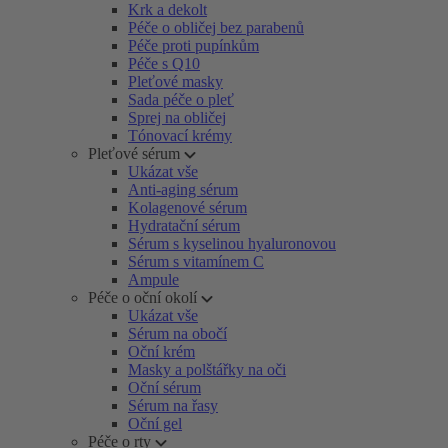
Krk a dekolt
Péče o obličej bez parabenů
Péče proti pupínkům
Péče s Q10
Pleťové masky
Sada péče o pleť
Sprej na obličej
Tónovací krémy
Pleťové sérum
Ukázat vše
Anti-aging sérum
Kolagenové sérum
Hydratační sérum
Sérum s kyselinou hyaluronovou
Sérum s vitamínem C
Ampule
Péče o oční okolí
Ukázat vše
Sérum na obočí
Oční krém
Masky a polštářky na oči
Oční sérum
Sérum na řasy
Oční gel
Péče o rty