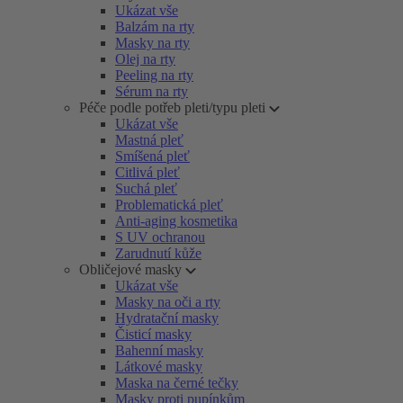
Ukázat vše
Balzám na rty
Masky na rty
Olej na rty
Peeling na rty
Sérum na rty
Péče podle potřeb pleti/typu pleti
Ukázat vše
Mastná pleť
Smíšená pleť
Citlivá pleť
Suchá pleť
Problematická pleť
Anti-aging kosmetika
S UV ochranou
Zarudnutí kůže
Obličejové masky
Ukázat vše
Masky na oči a rty
Hydratační masky
Čisticí masky
Bahenní masky
Látkové masky
Maska na černé tečky
Masky proti pupínkům