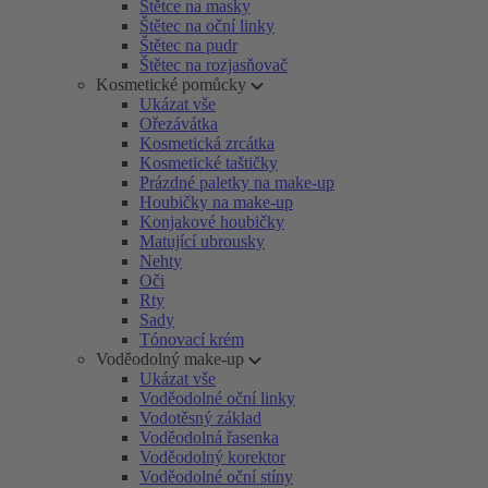
Štětce na masky
Štětec na oční linky
Štětec na pudr
Štětec na rozjasňovač
Kosmetické pomůcky
Ukázat vše
Ořezávátka
Kosmetická zrcátka
Kosmetické taštičky
Prázdné paletky na make-up
Houbičky na make-up
Konjakové houbičky
Matující ubrousky
Nehty
Oči
Rty
Sady
Tónovací krém
Voděodolný make-up
Ukázat vše
Voděodolné oční linky
Vodotěsný základ
Voděodolná řasenka
Voděodolný korektor
Voděodolné oční stíny