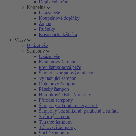
Depilační krém
Koupelna
Ukázat vše
Koupelnové doplňky
Župan
Ručníky
Kosmetická taštička
Vlasy
Ukázat vše
Šampony
Ukázat vše
Keratinový šampon
Před-šamponová péče
Šampon s arganovým olejem
Vyhlazující šampon
Objemový šampon
Pánský šampon
Hloubkově čisticí šampony
Přírodní šampony
Šampony a kondicionéry 2 v 1
Šampony bez silikonů, parabenů a sulfátů
Stříbrný šampon
Tea tree šampony
Tónovací šampony
Suché šampony