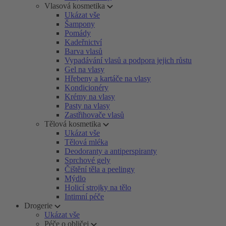
Vlasová kosmetika
Ukázat vše
Šampony
Pomády
Kadeřnictví
Barva vlasů
Vypadávání vlasů a podpora jejich růstu
Gel na vlasy
Hřebeny a kartáče na vlasy
Kondicionéry
Krémy na vlasy
Pasty na vlasy
Zastřihovače vlasů
Tělová kosmetika
Ukázat vše
Tělová mléka
Deodoranty a antiperspiranty
Sprchové gely
Čištění těla a peelingy
Mýdlo
Holicí strojky na tělo
Intimní péče
Drogerie
Ukázat vše
Péče o obličej