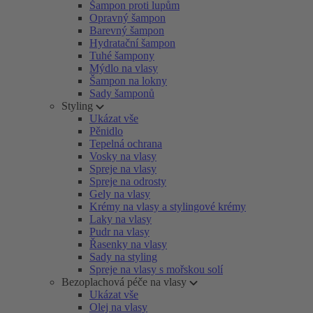
Šampon proti lupům
Opravný šampon
Barevný šampon
Hydratační šampon
Tuhé šampony
Mýdlo na vlasy
Šampon na lokny
Sady šamponů
Styling
Ukázat vše
Pěnidlo
Tepelná ochrana
Vosky na vlasy
Spreje na vlasy
Spreje na odrosty
Gely na vlasy
Krémy na vlasy a stylingové krémy
Laky na vlasy
Pudr na vlasy
Řasenky na vlasy
Sady na styling
Spreje na vlasy s mořskou solí
Bezoplachová péče na vlasy
Ukázat vše
Olej na vlasy