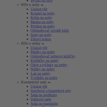
Mýdlo na ruce
Péče o nohy
Ukázat vše
Koupel na nohy
Krém na nohy
Maska na nohy
Peeling na nohy
Odstraňovač ztvrdlé kůže
Sprej na nohy
Zdraví nohou
Péče o nehty
Ukázat vše
Pilníky na nehty
Odstraňovač nehtové kůžičky
Kleštičky na nehty
Oleje a tyčinky na nehty
Nůžky na nehty
Lak na nehty
Tvrdidlo na nehty
Kosmetické sady
Ukázat vše
Sprchové a koupelové sety
Sada na pedikúru
Dárkové sady
Sada na manikúru