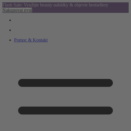
Flash Sale: Využijte beauty nabídky & objevte bestsellery
Nakupovat nyní
Pomoc & Kontakt