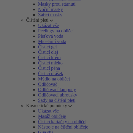
Masky proti stárnutí
Noční masky
Zářící masky
Čištění pleti
Ukázat vše
Peelingy na obličej
Pleťová voda
Micelární voda
Čisticí gel
Čisticí olej
Čisticí krém
Čistící mléko
Čisticí pěna
Čisticí prášek
Mýdlo na obličej
Odličovač
Odličovací tampony
Odličovací ubrousky
Sady na čištění pleti
Kosmetické pomůcky
Ukázat vše
Masáž obličeje
Čisticí kartáčky na obličej
Nástroje na čištění obličeje
Gua sha