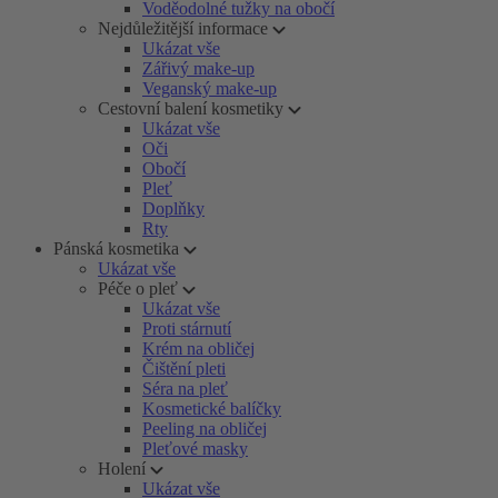
Voděodolné tužky na obočí
Nejdůležitější informace
Ukázat vše
Zářivý make-up
Veganský make-up
Cestovní balení kosmetiky
Ukázat vše
Oči
Obočí
Pleť
Doplňky
Rty
Pánská kosmetika
Ukázat vše
Péče o pleť
Ukázat vše
Proti stárnutí
Krém na obličej
Čištění pleti
Séra na pleť
Kosmetické balíčky
Peeling na obličej
Pleťové masky
Holení
Ukázat vše