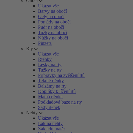
Obočí
Ukázat vše
Barvy na obočí
Gely na obočí
Pomády na obočí
Pudr na obočí
Tužky na obočí
Nůžky na obočí
Pinzeta
Rty
Ukázat vše
Rtěnky
Lesky na rty
Tužky na rty
Přípravky na zvětšení rtů
Tekuté rtěnky
Balzámy na rty
Doplňky k líčení rtů
Matná rtěnka
Podkladová báze na rty
Sady rtěnek
Nehty
Ukázat vše
Lak na nehty
Základní nátěr