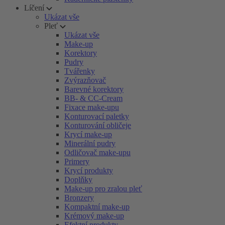
Líčení
Ukázat vše
Pleť
Ukázat vše
Make-up
Korektory
Pudry
Tvářenky
Zvýrazňovač
Barevné korektory
BB- & CC-Cream
Fixace make-upu
Konturovací paletky
Konturování obličeje
Krycí make-up
Minerální pudry
Odličovač make-upu
Primery
Krycí produkty
Doplňky
Make-up pro zralou pleť
Bronzery
Kompaktní make-up
Krémový make-up
Efektní produkty