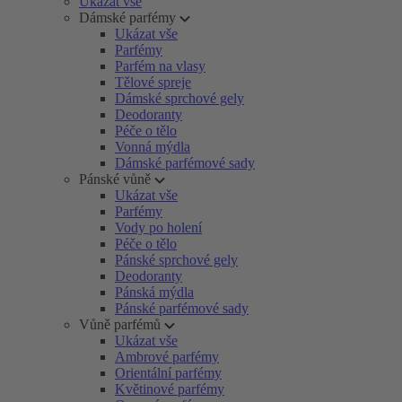
Ukázat vše
Dámské parfémy
Ukázat vše
Parfémy
Parfém na vlasy
Tělové spreje
Dámské sprchové gely
Deodoranty
Péče o tělo
Vonná mýdla
Dámské parfémové sady
Pánské vůně
Ukázat vše
Parfémy
Vody po holení
Péče o tělo
Pánské sprchové gely
Deodoranty
Pánská mýdla
Pánské parfémové sady
Vůně parfémů
Ukázat vše
Ambrové parfémy
Orientální parfémy
Květinové parfémy