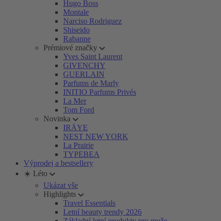
Hugo Boss
Montale
Narciso Rodriguez
Shiseido
Rabanne
Prémiové značky
Yves Saint Laurent
GIVENCHY
GUERLAIN
Parfums de Marly
INITIO Parfums Privés
La Mer
Tom Ford
Novinka
IRÄYE
NEST NEW YORK
La Prairie
TYPEBEA
Výprodej a bestsellery
☀️ Léto
Ukázat vše
Highlights
Travel Essentials
Letní beauty trendy 2026
Základní letní produkty pro muže