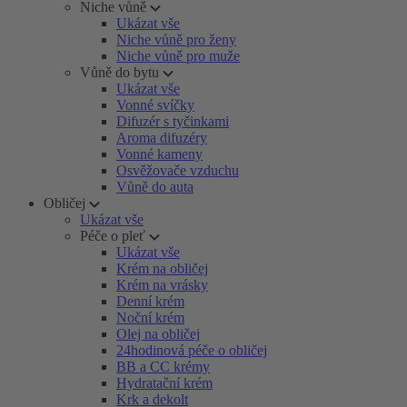
Niche vůně
Ukázat vše
Niche vůně pro ženy
Niche vůně pro muže
Vůně do bytu
Ukázat vše
Vonné svíčky
Difuzér s tyčinkami
Aroma difuzéry
Vonné kameny
Osvěžovače vzduchu
Vůně do auta
Obličej
Ukázat vše
Péče o pleť
Ukázat vše
Krém na obličej
Krém na vrásky
Denní krém
Noční krém
Olej na obličej
24hodinová péče o obličej
BB a CC krémy
Hydratační krém
Krk a dekolt