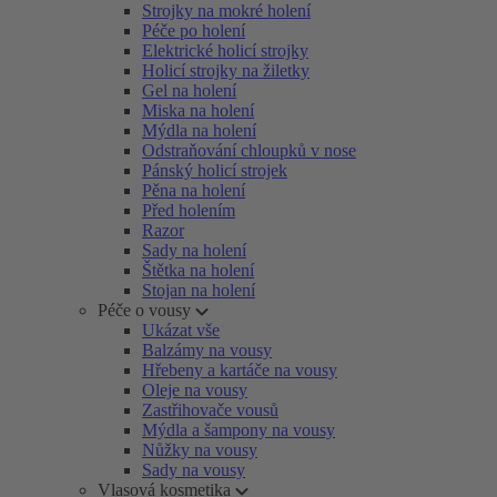
Strojky na mokré holení
Péče po holení
Elektrické holicí strojky
Holicí strojky na žiletky
Gel na holení
Miska na holení
Mýdla na holení
Odstraňování chloupků v nose
Pánský holicí strojek
Pěna na holení
Před holením
Razor
Sady na holení
Štětka na holení
Stojan na holení
Péče o vousy
Ukázat vše
Balzámy na vousy
Hřebeny a kartáče na vousy
Oleje na vousy
Zastřihovače vousů
Mýdla a šampony na vousy
Nůžky na vousy
Sady na vousy
Vlasová kosmetika