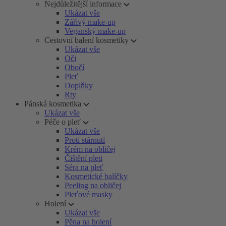
Nejdůležitější informace
Ukázat vše
Zářivý make-up
Veganský make-up
Cestovní balení kosmetiky
Ukázat vše
Oči
Obočí
Pleť
Doplňky
Rty
Pánská kosmetika
Ukázat vše
Péče o pleť
Ukázat vše
Proti stárnutí
Krém na obličej
Čištění pleti
Séra na pleť
Kosmetické balíčky
Peeling na obličej
Pleťové masky
Holení
Ukázat vše
Pěna na holení