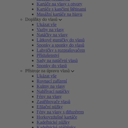
Kartáče na vlasy s otvory
Kartáče s kančími štětinami
Masážní kartáče na hlavu
Doplňky do vlasů
Ukázat vše
Vazby na vlasy
Natáčky na vlasy
Látkové gumičky do vlasů
Sponky a sponky do vlasů
Lahvičky s rozprašovačem
Příslušenství
Sady na natáčení vlasů
Sponky do vlasů
Přístroje na úpravu vlasů
Ukázat vše
Rovnací zařízení
Kulmy na vlasy
Nahřívací natáčky
Fény na vlasy
Zastřihovače vlasů
Efilační nůžky
Fény na vlasy s difuzérem
Horkovzdušné kartáče
Kadeřnické nůžky
Kadeřnické pláštěnky