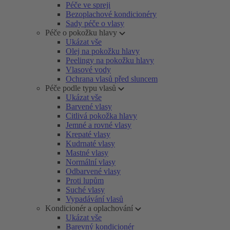
Péče ve spreji
Bezoplachové kondicionéry
Sady péče o vlasy
Péče o pokožku hlavy
Ukázat vše
Olej na pokožku hlavy
Peelingy na pokožku hlavy
Vlasové vody
Ochrana vlasů před sluncem
Péče podle typu vlasů
Ukázat vše
Barvené vlasy
Citlivá pokožka hlavy
Jemné a rovné vlasy
Krepaté vlasy
Kudrnaté vlasy
Mastné vlasy
Normální vlasy
Odbarvené vlasy
Proti lupům
Suché vlasy
Vypadávání vlasů
Kondicionér a oplachování
Ukázat vše
Barevný kondicionér