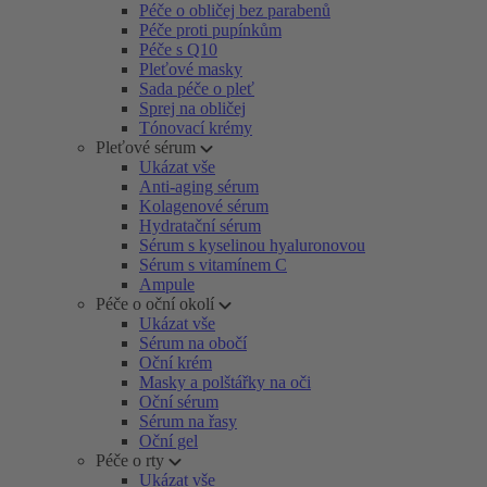
Péče o obličej bez parabenů
Péče proti pupínkům
Péče s Q10
Pleťové masky
Sada péče o pleť
Sprej na obličej
Tónovací krémy
Pleťové sérum
Ukázat vše
Anti-aging sérum
Kolagenové sérum
Hydratační sérum
Sérum s kyselinou hyaluronovou
Sérum s vitamínem C
Ampule
Péče o oční okolí
Ukázat vše
Sérum na obočí
Oční krém
Masky a polštářky na oči
Oční sérum
Sérum na řasy
Oční gel
Péče o rty
Ukázat vše