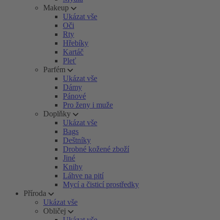
Makeup
Ukázat vše
Oči
Rty
Hřebíky
Kartáč
Pleť
Parfém
Ukázat vše
Dámy
Pánové
Pro ženy i muže
Doplňky
Ukázat vše
Bags
Deštníky
Drobné kožené zboží
Jiné
Knihy
Láhve na pití
Mycí a čisticí prostředky
Příroda
Ukázat vše
Obličej
Ukázat vše