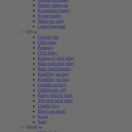
Tekutý make-up
Kompaktní pudry
Sypké pudry
Make-up sady
Lepicí tetování
Oči
Ukázat vše
Oční stíny
Řasenky
Oční linky
Krémové oční stíny
Báze pod oční stíny
Báze pod řasenku
Kartáčky na řasy
Kleštičky na řasy
Lepidla na řasy
Odličovače očí
Palety očních stínů
Třpytivé oční stíny
Umělé řasy
Barva na obočí
Kajal
Sady
Obočí