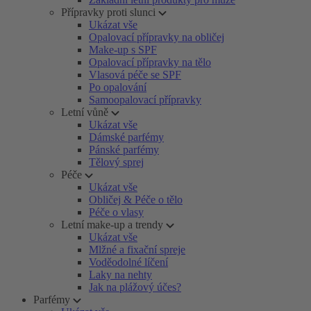
Přípravky proti slunci
Ukázat vše
Opalovací přípravky na obličej
Make-up s SPF
Opalovací přípravky na tělo
Vlasová péče se SPF
Po opalování
Samoopalovací přípravky
Letní vůně
Ukázat vše
Dámské parfémy
Pánské parfémy
Tělový sprej
Péče
Ukázat vše
Obličej & Péče o tělo
Péče o vlasy
Letní make-up a trendy
Ukázat vše
Mlžné a fixační spreje
Voděodolné líčení
Laky na nehty
Jak na plážový účes?
Parfémy