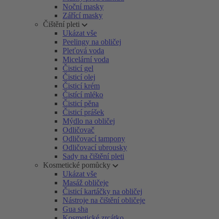
Noční masky
Zářící masky
Čištění pleti
Ukázat vše
Peelingy na obličej
Pleťová voda
Micelární voda
Čisticí gel
Čisticí olej
Čisticí krém
Čistící mléko
Čisticí pěna
Čisticí prášek
Mýdlo na obličej
Odličovač
Odličovací tampony
Odličovací ubrousky
Sady na čištění pleti
Kosmetické pomůcky
Ukázat vše
Masáž obličeje
Čisticí kartáčky na obličej
Nástroje na čištění obličeje
Gua sha
Kosmetické zrcátko