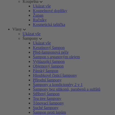
Koupelna
Ukázat vše
Koupelnové doplňky
Župan
Ručníky
Kosmetická taštička
Vlasy
Ukázat vše
Šampony
Ukázat vše
Keratinový šampon
Před-šamponová péče
Šampon s arganovým olejem
Vyhlazující šampon
Objemový šampon
Pánský šampon
Hloubkově čisticí šampony
Přírodní šampony
Šampony a kondicionéry 2 v 1
Šampony bez silikonů, parabenů a sulfátů
Stříbrný šampon
Tea tree šampony
Tónovací šampony
Suché šampony
Šampon proti lupům