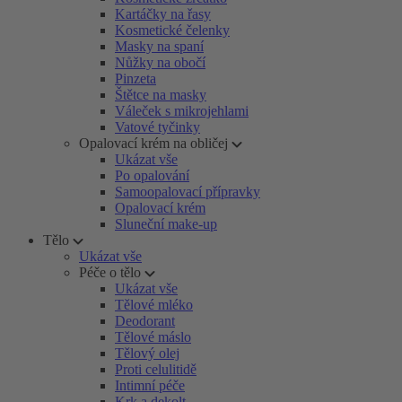
Kartáčky na řasy
Kosmetické čelenky
Masky na spaní
Nůžky na obočí
Pinzeta
Štětce na masky
Váleček s mikrojehlami
Vatové tyčinky
Opalovací krém na obličej
Ukázat vše
Po opalování
Samoopalovací přípravky
Opalovací krém
Sluneční make-up
Tělo
Ukázat vše
Péče o tělo
Ukázat vše
Tělové mléko
Deodorant
Tělové máslo
Tělový olej
Proti celulitidě
Intimní péče
Krk a dekolt