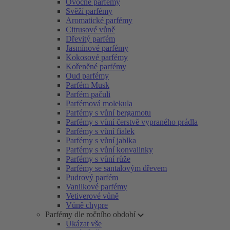
Ovocné parfémy
Svěží parfémy
Aromatické parfémy
Citrusové vůně
Dřevitý parfém
Jasmínové parfémy
Kokosové parfémy
Kořeněné parfémy
Oud parfémy
Parfém Musk
Parfém pačuli
Parfémová molekula
Parfémy s vůní bergamotu
Parfémy s vůní čerstvě vypraného prádla
Parfémy s vůní fialek
Parfémy s vůní jablka
Parfémy s vůní konvalinky
Parfémy s vůní růže
Parfémy se santalovým dřevem
Pudrový parfém
Vanilkové parfémy
Vetiverové vůně
Vůně chypre
Parfémy dle ročního období
Ukázat vše