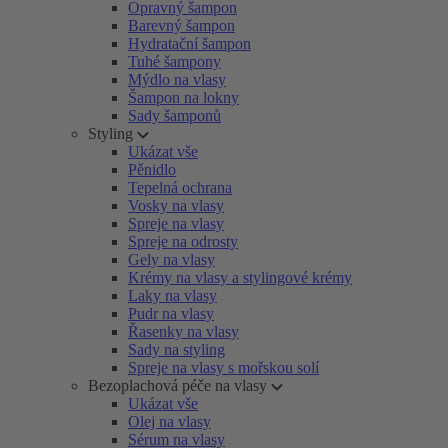
Opravný šampon
Barevný šampon
Hydratační šampon
Tuhé šampony
Mýdlo na vlasy
Šampon na lokny
Sady šamponů
Styling
Ukázat vše
Pěnidlo
Tepelná ochrana
Vosky na vlasy
Spreje na vlasy
Spreje na odrosty
Gely na vlasy
Krémy na vlasy a stylingové krémy
Laky na vlasy
Pudr na vlasy
Řasenky na vlasy
Sady na styling
Spreje na vlasy s mořskou solí
Bezoplachová péče na vlasy
Ukázat vše
Olej na vlasy
Sérum na vlasy