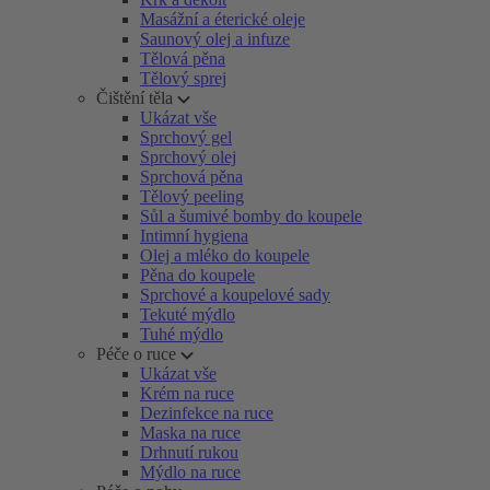
Masážní a éterické oleje
Saunový olej a infuze
Tělová pěna
Tělový sprej
Čištění těla
Ukázat vše
Sprchový gel
Sprchový olej
Sprchová pěna
Tělový peeling
Sůl a šumivé bomby do koupele
Intimní hygiena
Olej a mléko do koupele
Pěna do koupele
Sprchové a koupelové sady
Tekuté mýdlo
Tuhé mýdlo
Péče o ruce
Ukázat vše
Krém na ruce
Dezinfekce na ruce
Maska na ruce
Drhnutí rukou
Mýdlo na ruce