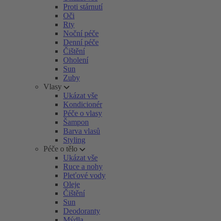
Proti stárnutí
Oči
Rty
Noční péče
Denní péče
Čištění
Oholení
Sun
Zuby
Vlasy
Ukázat vše
Kondicionér
Péče o vlasy
Šampon
Barva vlasů
Styling
Péče o tělo
Ukázat vše
Ruce a nohy
Pleťové vody
Oleje
Čištění
Sun
Deodoranty
Mýdla