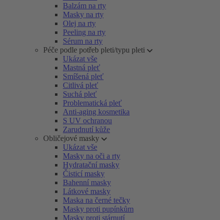
Balzám na rty
Masky na rty
Olej na rty
Peeling na rty
Sérum na rty
Péče podle potřeb pleti/typu pleti
Ukázat vše
Mastná pleť
Smíšená pleť
Citlivá pleť
Suchá pleť
Problematická pleť
Anti-aging kosmetika
S UV ochranou
Zarudnutí kůže
Obličejové masky
Ukázat vše
Masky na oči a rty
Hydratační masky
Čisticí masky
Bahenní masky
Látkové masky
Maska na černé tečky
Masky proti pupínkům
Masky proti stárnutí