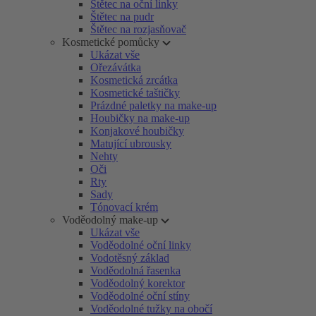
Štětec na oční linky
Štětec na pudr
Štětec na rozjasňovač
Kosmetické pomůcky
Ukázat vše
Ořezávátka
Kosmetická zrcátka
Kosmetické taštičky
Prázdné paletky na make-up
Houbičky na make-up
Konjakové houbičky
Matující ubrousky
Nehty
Oči
Rty
Sady
Tónovací krém
Voděodolný make-up
Ukázat vše
Voděodolné oční linky
Vodotěsný základ
Voděodolná řasenka
Voděodolný korektor
Voděodolné oční stíny
Voděodolné tužky na obočí