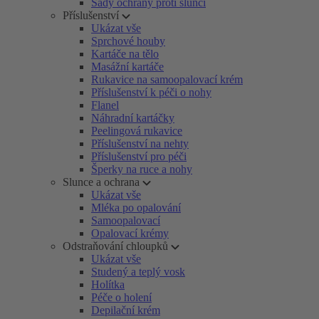
Sady ochrany proti slunci
Příslušenství
Ukázat vše
Sprchové houby
Kartáče na tělo
Masážní kartáče
Rukavice na samoopalovací krém
Příslušenství k péči o nohy
Flanel
Náhradní kartáčky
Peelingová rukavice
Příslušenství na nehty
Příslušenství pro péči
Šperky na ruce a nohy
Slunce a ochrana
Ukázat vše
Mléka po opalování
Samoopalovací
Opalovací krémy
Odstraňování chloupků
Ukázat vše
Studený a teplý vosk
Holítka
Péče o holení
Depilační krém