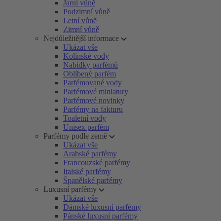
Jarní vůně
Podzimní vůně
Letní vůně
Zimní vůně
Nejdůležitější informace
Ukázat vše
Kolínské vody
Nabídky parfémů
Oblíbený parfém
Parfémované vody
Parfémové miniatury
Parfémové novinky
Parfémy na fakturu
Toaletní vody
Unisex parfém
Parfémy podle země
Ukázat vše
Arabské parfémy
Francouzské parfémy
Italské parfémy
Španělské parfémy
Luxusní parfémy
Ukázat vše
Dámské luxusní parfémy
Pánské luxusní parfémy