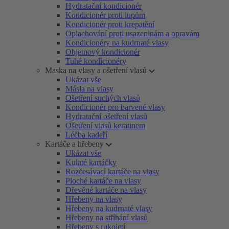
Hydratační kondicionér
Kondicionér proti lupům
Kondicionér proti krepatění
Oplachování proti usazeninám a opravám
Kondicionéry na kudrnaté vlasy
Objemový kondicionér
Tuhé kondicionéry
Maska na vlasy a ošetření vlasů
Ukázat vše
Másla na vlasy
Ošetření suchých vlasů
Kondicionér pro barvené vlasy
Hydratační ošetření vlasů
Ošetření vlasů keratinem
Léčba kadeří
Kartáče a hřebeny
Ukázat vše
Kulaté kartáčky
Rozčesávací kartáče na vlasy
Ploché kartáče na vlasy
Dřevěné kartáče na vlasy
Hřebeny na vlasy
Hřebeny na kudrnaté vlasy
Hřebeny na stříhání vlasů
Hřebeny s rukojetí