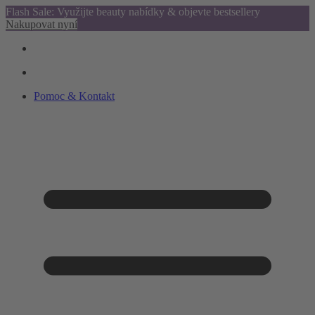
Flash Sale: Využijte beauty nabídky & objevte bestsellery
Nakupovat nyní
Pomoc & Kontakt