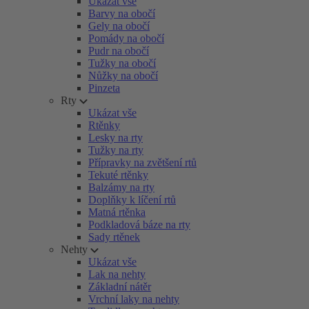
Ukázat vše
Barvy na obočí
Gely na obočí
Pomády na obočí
Pudr na obočí
Tužky na obočí
Nůžky na obočí
Pinzeta
Rty
Ukázat vše
Rtěnky
Lesky na rty
Tužky na rty
Přípravky na zvětšení rtů
Tekuté rtěnky
Balzámy na rty
Doplňky k líčení rtů
Matná rtěnka
Podkladová báze na rty
Sady rtěnek
Nehty
Ukázat vše
Lak na nehty
Základní nátěr
Vrchní laky na nehty