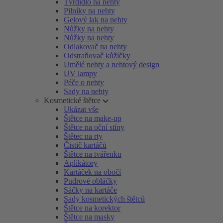
Tvrdidlo na nehty
Pilníky na nehty
Gelový lak na nehty
Nůžky na nehty
Nůžky na nehty
Odlakovač na nehty
Odstraňovač kůžičky
Umělé nehty a nehtový design
UV lampy
Péče o nehty
Sady na nehty
Kosmetické štětce
Ukázat vše
Štětce na make-up
Štětce na oční stíny
Štětec na rty
Čistič kartáčů
Štětce na tvářenku
Aplikátory
Kartáček na obočí
Pudrové obláčky
Sáčky na kartáče
Sady kosmetických štětců
Štětce na korektor
Štětce na masky