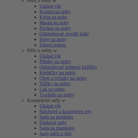
Péče o nohy
Ukázat vše
Koupel na nohy
Krém na nohy
Maska na nohy
Peeling na nohy
Odstraňovač ztvrdlé kůže
Sprej na nohy
Zdraví nohou
Péče o nehty
Ukázat vše
Pilníky na nehty
Odstraňovač nehtové kůžičky
Kleštičky na nehty
Oleje a tyčinky na nehty
Nůžky na nehty
Lak na nehty
Tvrdidlo na nehty
Kosmetické sady
Ukázat vše
Sprchové a koupelové sety
Sada na pedikúru
Dárkové sady
Sada na manikúru
Sady péče o tělo