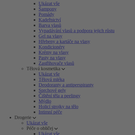
Ukázat vše
Šampony
Pomády
Kadeřnictví
Barva vlasů
Vypadávání vlasů a podpora jejich růstu
Gel na vlasy
Hřebeny a kartáče na vlasy
Kondicionéry
Krémy na vlasy
Pasty na vlasy
Zastřihovače vlasů
Tělová kosmetika
Ukázat vše
Tělová mléka
Deodoranty a antiperspiranty
Sprchové gely
Čištění těla a peelingy
Mýdlo
Holicí strojky na tělo
Intimní péče
Drogerie
Ukázat vše
Péče o obličej
Ukázat vše