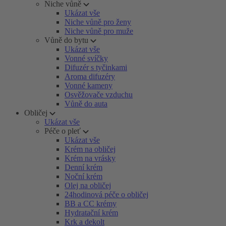
Niche vůně
Ukázat vše
Niche vůně pro ženy
Niche vůně pro muže
Vůně do bytu
Ukázat vše
Vonné svíčky
Difuzér s tyčinkami
Aroma difuzéry
Vonné kameny
Osvěžovače vzduchu
Vůně do auta
Obličej
Ukázat vše
Péče o pleť
Ukázat vše
Krém na obličej
Krém na vrásky
Denní krém
Noční krém
Olej na obličej
24hodinová péče o obličej
BB a CC krémy
Hydratační krém
Krk a dekolt