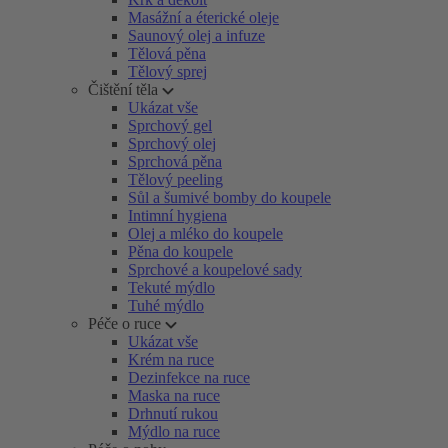
Masážní a éterické oleje
Saunový olej a infuze
Tělová pěna
Tělový sprej
Čištění těla
Ukázat vše
Sprchový gel
Sprchový olej
Sprchová pěna
Tělový peeling
Sůl a šumivé bomby do koupele
Intimní hygiena
Olej a mléko do koupele
Pěna do koupele
Sprchové a koupelové sady
Tekuté mýdlo
Tuhé mýdlo
Péče o ruce
Ukázat vše
Krém na ruce
Dezinfekce na ruce
Maska na ruce
Drhnutí rukou
Mýdlo na ruce