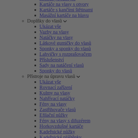
Kartáče na vlasy s otvory
Kartáče s kančími štětinami
Masážní kartáče na hlavu
Doplňky do vlasů
Ukázat vše
Vazby na vlasy
Natáčky na vlasy
Látkové gumičky do vlasů
Sponky a sponky do vlasů
Lahvičky s rozprašovačem
Příslušenství
Sady na natáčení vlasů
Sponky do vlasů
Přístroje na úpravu vlasů
Ukázat vše
Rovnací zařízení
Kulmy na vlasy
Nahřívací natáčky
Fény na vlasy
Zastřihovače vlasů
Efilační nůžky
Fény na vlasy s difuzérem
Horkovzdušné kartáče
Kadeřnické nůžky
Kadeřnické pláštěnky