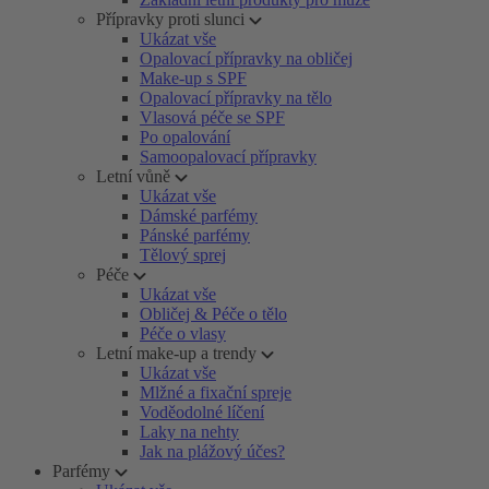
Přípravky proti slunci
Ukázat vše
Opalovací přípravky na obličej
Make-up s SPF
Opalovací přípravky na tělo
Vlasová péče se SPF
Po opalování
Samoopalovací přípravky
Letní vůně
Ukázat vše
Dámské parfémy
Pánské parfémy
Tělový sprej
Péče
Ukázat vše
Obličej & Péče o tělo
Péče o vlasy
Letní make-up a trendy
Ukázat vše
Mlžné a fixační spreje
Voděodolné líčení
Laky na nehty
Jak na plážový účes?
Parfémy