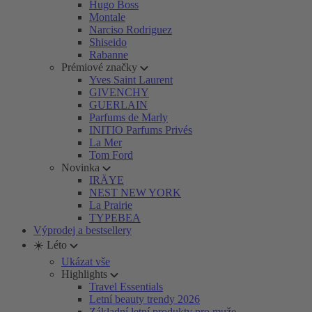
Hugo Boss
Montale
Narciso Rodriguez
Shiseido
Rabanne
Prémiové značky
Yves Saint Laurent
GIVENCHY
GUERLAIN
Parfums de Marly
INITIO Parfums Privés
La Mer
Tom Ford
Novinka
IRÄYE
NEST NEW YORK
La Prairie
TYPEBEA
Výprodej a bestsellery
☀️ Léto
Ukázat vše
Highlights
Travel Essentials
Letní beauty trendy 2026
Základní letní produkty pro muže