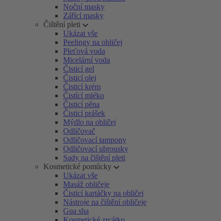
Noční masky
Zářící masky
Čištění pleti
Ukázat vše
Peelingy na obličej
Pleťová voda
Micelární voda
Čisticí gel
Čisticí olej
Čisticí krém
Čistící mléko
Čisticí pěna
Čisticí prášek
Mýdlo na obličej
Odličovač
Odličovací tampony
Odličovací ubrousky
Sady na čištění pleti
Kosmetické pomůcky
Ukázat vše
Masáž obličeje
Čisticí kartáčky na obličej
Nástroje na čištění obličeje
Gua sha
Kosmetické zrcátko