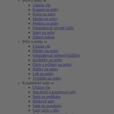
Péče o nohy
Ukázat vše
Koupel na nohy
Krém na nohy
Maska na nohy
Peeling na nohy
Odstraňovač ztvrdlé kůže
Sprej na nohy
Zdraví nohou
Péče o nehty
Ukázat vše
Pilníky na nehty
Odstraňovač nehtové kůžičky
Kleštičky na nehty
Oleje a tyčinky na nehty
Nůžky na nehty
Lak na nehty
Tvrdidlo na nehty
Kosmetické sady
Ukázat vše
Sprchové a koupelové sety
Sada na pedikúru
Dárkové sady
Sada na manikúru
Sady péče o tělo