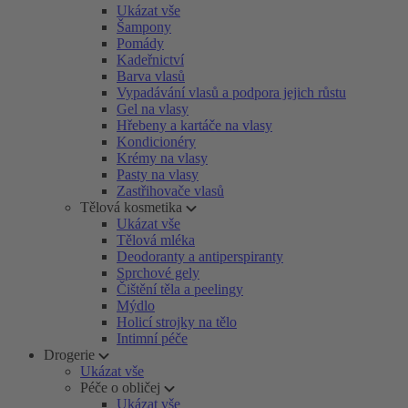
Ukázat vše
Šampony
Pomády
Kadeřnictví
Barva vlasů
Vypadávání vlasů a podpora jejich růstu
Gel na vlasy
Hřebeny a kartáče na vlasy
Kondicionéry
Krémy na vlasy
Pasty na vlasy
Zastřihovače vlasů
Tělová kosmetika
Ukázat vše
Tělová mléka
Deodoranty a antiperspiranty
Sprchové gely
Čištění těla a peelingy
Mýdlo
Holicí strojky na tělo
Intimní péče
Drogerie
Ukázat vše
Péče o obličej
Ukázat vše