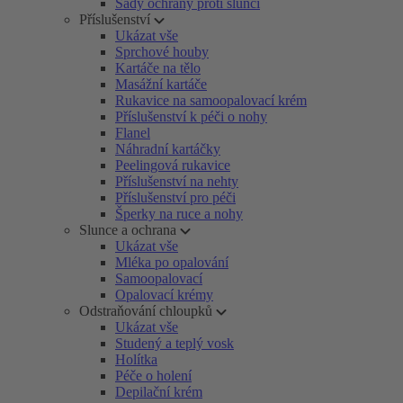
Sady ochrany proti slunci
Příslušenství
Ukázat vše
Sprchové houby
Kartáče na tělo
Masážní kartáče
Rukavice na samoopalovací krém
Příslušenství k péči o nohy
Flanel
Náhradní kartáčky
Peelingová rukavice
Příslušenství na nehty
Příslušenství pro péči
Šperky na ruce a nohy
Slunce a ochrana
Ukázat vše
Mléka po opalování
Samoopalovací
Opalovací krémy
Odstraňování chloupků
Ukázat vše
Studený a teplý vosk
Holítka
Péče o holení
Depilační krém