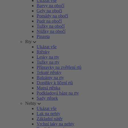
Ukázat vše
Barvy na obočí
Gely na obočí
Pomády na obočí
Pudr na obočí
Tužky na obočí
Nůžky na obočí
Pinzeta
Rty
Ukázat vše
Rtěnky
Lesky na rty
Tužky na rty
Přípravky na zvětšení rtů
Tekuté rtěnky
Balzámy na rty
Doplňky k líčení rtů
Matná rtěnka
Podkladová báze na rty
Sady rtěnek
Nehty
Ukázat vše
Lak na nehty
Základní nátěr
Vrchní laky na nehty