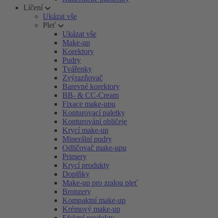
Líčení
Ukázat vše
Pleť
Ukázat vše
Make-up
Korektory
Pudry
Tvářenky
Zvýrazňovač
Barevné korektory
BB- & CC-Cream
Fixace make-upu
Konturovací paletky
Konturování obličeje
Krycí make-up
Minerální pudry
Odličovač make-upu
Primery
Krycí produkty
Doplňky
Make-up pro zralou pleť
Bronzery
Kompaktní make-up
Krémový make-up
Efektní produkty