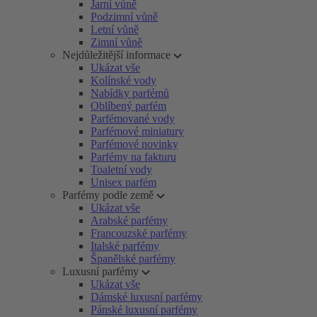
Jarní vůně
Podzimní vůně
Letní vůně
Zimní vůně
Nejdůležitější informace
Ukázat vše
Kolínské vody
Nabídky parfémů
Oblíbený parfém
Parfémované vody
Parfémové miniatury
Parfémové novinky
Parfémy na fakturu
Toaletní vody
Unisex parfém
Parfémy podle země
Ukázat vše
Arabské parfémy
Francouzské parfémy
Italské parfémy
Španělské parfémy
Luxusní parfémy
Ukázat vše
Dámské luxusní parfémy
Pánské luxusní parfémy