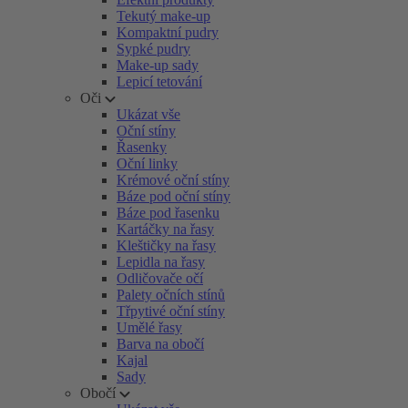
Tekutý make-up
Kompaktní pudry
Sypké pudry
Make-up sady
Lepicí tetování
Oči
Ukázat vše
Oční stíny
Řasenky
Oční linky
Krémové oční stíny
Báze pod oční stíny
Báze pod řasenku
Kartáčky na řasy
Kleštičky na řasy
Lepidla na řasy
Odličovače očí
Palety očních stínů
Třpytivé oční stíny
Umělé řasy
Barva na obočí
Kajal
Sady
Obočí