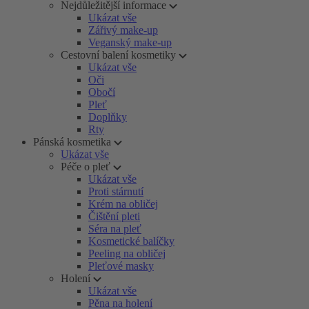
Nejdůležitější informace
Ukázat vše
Zářivý make-up
Veganský make-up
Cestovní balení kosmetiky
Ukázat vše
Oči
Obočí
Pleť
Doplňky
Rty
Pánská kosmetika
Ukázat vše
Péče o pleť
Ukázat vše
Proti stárnutí
Krém na obličej
Čištění pleti
Séra na pleť
Kosmetické balíčky
Peeling na obličej
Pleťové masky
Holení
Ukázat vše
Pěna na holení