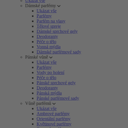
Ukázat vše
Dámské parfémy
Ukázat vše
Parfémy
Parfém na vlasy
Tělové spreje
Dámské sprchové gely
Deodoranty
Péče o tělo
Vonná mýdla
Dámské parfémové sady
Pánské vůně
Ukázat vše
Parfémy
Vody po holení
Péče o tělo
Pánské sprchové gely
Deodoranty
Pánská mýdla
Pánské parfémové sady
Vůně parfémů
Ukázat vše
Ambrové parfémy
Orientální parfémy
Květinové parfémy