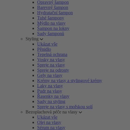
Opravný šampon
Barevný šampon
Hydratační šampon
Tuhé šampony
Mýdlo na vlasy
Šampon na lokny
Sady šamponů
Styling
Ukázat vše
Pěnidlo
Tepelná ochrana
Vosky na vlasy
Spreje na vlasy
Spreje na odrosty
Gely na vlasy
Krémy na vlasy a stylingové krémy
Laky na vlasy
Pudr na vlasy
Řasenky na vlasy
Sady na styling
Spreje na vlasy s mořskou solí
Bezoplachová péče na vlasy
Ukázat vše
Olej na vlasy
Sérum na vlasy