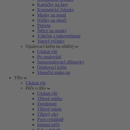
Kartáčky na řasy
Kosmetické čelenky
Masky na spaní
Nůžky na obočí
Pinzeta
Štětce na masky
Váleček s mikrojehlami
Vatové tyčinky
Opalovací krém na obličej
Ukázat vše
Po opalování
Samoopalovací přípravky
Opalovací krém
Sluneční make-up
Tělo
Ukázat vše
Péče o tělo
Ukázat vše
Tělové mléko
Deodorant
Tělové máslo
Tělový olej
Proti celulitidě
Intimní péče
Krk a dekolt