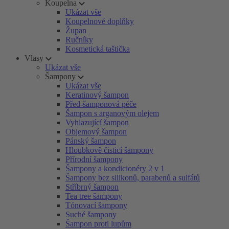
Koupelna
Ukázat vše
Koupelnové doplňky
Župan
Ručníky
Kosmetická taštička
Vlasy
Ukázat vše
Šampony
Ukázat vše
Keratinový šampon
Před-šamponová péče
Šampon s arganovým olejem
Vyhlazující šampon
Objemový šampon
Pánský šampon
Hloubkově čisticí šampony
Přírodní šampony
Šampony a kondicionéry 2 v 1
Šampony bez silikonů, parabenů a sulfátů
Stříbrný šampon
Tea tree šampony
Tónovací šampony
Suché šampony
Šampon proti lupům