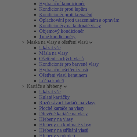
Hydratační kondicionér
Kondicionér proti lupům
Kondicionér proti krepatění
Oplachování proti usazeninám a opravám
Kondicionéry na kudrnaté vlasy
Objemový kondicionér
Tuhé kondicionéry
Maska na vlasy a ošetření vlasů
Ukázat vše
Másla na vlasy
Ošetření suchých vlasů
Kondicionér pro barvené vlasy
Hydratační ošetření vlasů
Ošetření vlasů keratinem
Léčba kadeří
Kartáče a hřebeny
Ukázat vše
Kulaté kartáčky
Rozčesávací kartáče na vlasy
Ploché kartáče na vlasy
Dřevěné kartáče na vlasy
Hřebeny na vlasy
Hřebeny na kudrnaté vlasy
Hřebeny na stříhání vlasů
Hřebeny s rukojetí