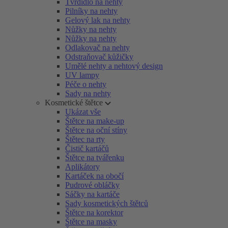
Tvrdidlo na nehty
Pilníky na nehty
Gelový lak na nehty
Nůžky na nehty
Nůžky na nehty
Odlakovač na nehty
Odstraňovač kůžičky
Umělé nehty a nehtový design
UV lampy
Péče o nehty
Sady na nehty
Kosmetické štětce
Ukázat vše
Štětce na make-up
Štětce na oční stíny
Štětec na rty
Čistič kartáčů
Štětce na tvářenku
Aplikátory
Kartáček na obočí
Pudrové obláčky
Sáčky na kartáče
Sady kosmetických štětců
Štětce na korektor
Štětce na masky