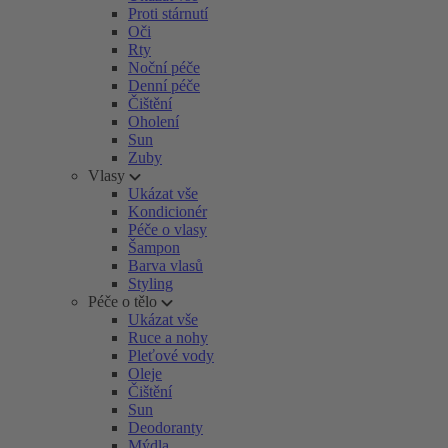
Proti stárnutí
Oči
Rty
Noční péče
Denní péče
Čištění
Oholení
Sun
Zuby
Vlasy
Ukázat vše
Kondicionér
Péče o vlasy
Šampon
Barva vlasů
Styling
Péče o tělo
Ukázat vše
Ruce a nohy
Pleťové vody
Oleje
Čištění
Sun
Deodoranty
Mýdla