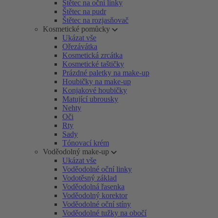
Štětec na oční linky
Štětec na pudr
Štětec na rozjasňovač
Kosmetické pomůcky
Ukázat vše
Ořezávátka
Kosmetická zrcátka
Kosmetické taštičky
Prázdné paletky na make-up
Houbičky na make-up
Konjakové houbičky
Matující ubrousky
Nehty
Oči
Rty
Sady
Tónovací krém
Voděodolný make-up
Ukázat vše
Voděodolné oční linky
Vodotěsný základ
Voděodolná řasenka
Voděodolný korektor
Voděodolné oční stíny
Voděodolné tužky na obočí