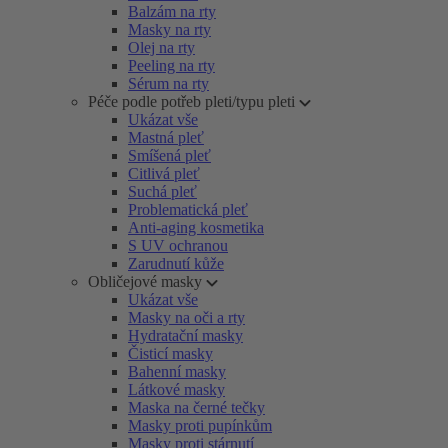
Balzám na rty
Masky na rty
Olej na rty
Peeling na rty
Sérum na rty
Péče podle potřeb pleti/typu pleti
Ukázat vše
Mastná pleť
Smíšená pleť
Citlivá pleť
Suchá pleť
Problematická pleť
Anti-aging kosmetika
S UV ochranou
Zarudnutí kůže
Obličejové masky
Ukázat vše
Masky na oči a rty
Hydratační masky
Čisticí masky
Bahenní masky
Látkové masky
Maska na černé tečky
Masky proti pupínkům
Masky proti stárnutí