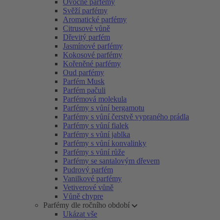
Ovocné parfémy
Svěží parfémy
Aromatické parfémy
Citrusové vůně
Dřevitý parfém
Jasmínové parfémy
Kokosové parfémy
Kořeněné parfémy
Oud parfémy
Parfém Musk
Parfém pačuli
Parfémová molekula
Parfémy s vůní bergamotu
Parfémy s vůní čerstvě vypraného prádla
Parfémy s vůní fialek
Parfémy s vůní jablka
Parfémy s vůní konvalinky
Parfémy s vůní růže
Parfémy se santalovým dřevem
Pudrový parfém
Vanilkové parfémy
Vetiverové vůně
Vůně chypre
Parfémy dle ročního období
Ukázat vše