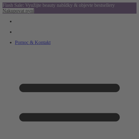
Flash Sale: Využijte beauty nabídky & objevte bestsellery
Nakupovat nyní
Pomoc & Kontakt