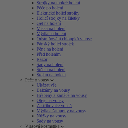
Strojky na mokré holení
Péče po holení
Elektrické holicí strojky
Holicí strojky na žiletky
Gel na holení
Miska na holení
Mýdla na holení
Odstraňování chloupků v nose
Pánský holicí strojek
Pěna na holení
Před holením
Razor
Sady na holení
Štětka na holení
Stojan na holení
Péče o vousy
Ukázat vše
Balzámy na vousy
Hřebeny a kartáče na vousy
Oleje na vousy
Zastřihovače vousů
Mýdla a šampony na vousy
Nůžky na vousy
Sady na vousy
Vlasová kosmetika