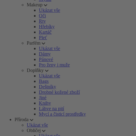
Makeup
Ukázat vše
Oči
Rty
Hřebíky
Kartáč
Pleť
Parfém
Ukázat vše
Dámy
Pánové
Pro ženy i muže
Doplňky
Ukázat vše
Bags
Deštníky
Drobné kožené zboží
Jiné
Knihy
Láhve na pití
Mycí a čisticí prostředky
Příroda
Ukázat vše
Obličej
Ukázat vše