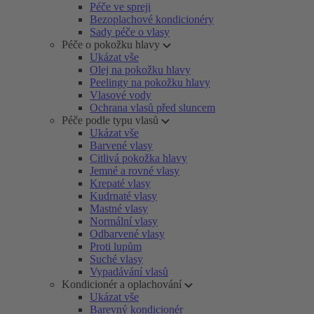
Péče ve spreji
Bezoplachové kondicionéry
Sady péče o vlasy
Péče o pokožku hlavy
Ukázat vše
Olej na pokožku hlavy
Peelingy na pokožku hlavy
Vlasové vody
Ochrana vlasů před sluncem
Péče podle typu vlasů
Ukázat vše
Barvené vlasy
Citlivá pokožka hlavy
Jemné a rovné vlasy
Krepaté vlasy
Kudrnaté vlasy
Mastné vlasy
Normální vlasy
Odbarvené vlasy
Proti lupům
Suché vlasy
Vypadávání vlasů
Kondicionér a oplachování
Ukázat vše
Barevný kondicionér