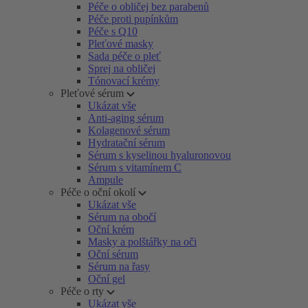
Péče o obličej bez parabenů
Péče proti pupínkům
Péče s Q10
Pleťové masky
Sada péče o pleť
Sprej na obličej
Tónovací krémy
Pleťové sérum
Ukázat vše
Anti-aging sérum
Kolagenové sérum
Hydratační sérum
Sérum s kyselinou hyaluronovou
Sérum s vitamínem C
Ampule
Péče o oční okolí
Ukázat vše
Sérum na obočí
Oční krém
Masky a polštářky na oči
Oční sérum
Sérum na řasy
Oční gel
Péče o rty
Ukázat vše