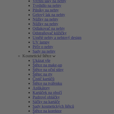
Vrchní laky na nehty
Tvrdidlo na nehty
Pilníky na nehty
Gelový lak na nehty
Nůžky na nehty
Nůžky na nehty
Odlakovač na nehty
Odstraňovač kůžičky
Umělé nehty a nehtový design
UV lampy
Péče o nehty
Sady na nehty
Kosmetické štětce
Ukázat vše
Štětce na make-up
Štětce na oční stíny
Štětec na rty
Čistič kartáčů
Štětce na tvářenku
Aplikátory
Kartáček na obočí
Pudrové obláčky
Sáčky na kartáče
Sady kosmetických štětců
Štětce na korektor