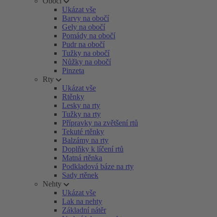
Obočí
Ukázat vše
Barvy na obočí
Gely na obočí
Pomády na obočí
Pudr na obočí
Tužky na obočí
Nůžky na obočí
Pinzeta
Rty
Ukázat vše
Rtěnky
Lesky na rty
Tužky na rty
Přípravky na zvětšení rtů
Tekuté rtěnky
Balzámy na rty
Doplňky k líčení rtů
Matná rtěnka
Podkladová báze na rty
Sady rtěnek
Nehty
Ukázat vše
Lak na nehty
Základní nátěr