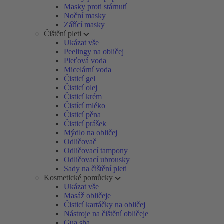
Masky proti stárnutí
Noční masky
Zářící masky
Čištění pleti
Ukázat vše
Peelingy na obličej
Pleťová voda
Micelární voda
Čisticí gel
Čisticí olej
Čisticí krém
Čistící mléko
Čisticí pěna
Čisticí prášek
Mýdlo na obličej
Odličovač
Odličovací tampony
Odličovací ubrousky
Sady na čištění pleti
Kosmetické pomůcky
Ukázat vše
Masáž obličeje
Čisticí kartáčky na obličej
Nástroje na čištění obličeje
Gua sha