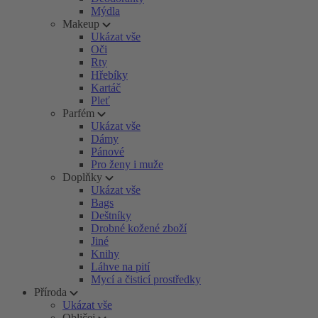
Mýdla
Makeup
Ukázat vše
Oči
Rty
Hřebíky
Kartáč
Pleť
Parfém
Ukázat vše
Dámy
Pánové
Pro ženy i muže
Doplňky
Ukázat vše
Bags
Deštníky
Drobné kožené zboží
Jiné
Knihy
Láhve na pití
Mycí a čisticí prostředky
Příroda
Ukázat vše
Obličej