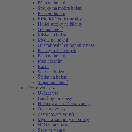
Pěna na holení
Strojky na mokré holení
Péče po holení
Elektrické holicí strojky
Holicí strojky na žiletky
Gel na holení
Miska na holení
Mýdla na holení
Odstraňování chloupků v nose
Pánský holicí strojek
Pěna na holení
Před holením
Razor
Sady na holení
Štětka na holení
Stojan na holení
Péče o vousy
Ukázat vše
Balzámy na vousy
Hřebeny a kartáče na vousy
Oleje na vousy
Zastřihovače vousů
Mýdla a šampony na vousy
Nůžky na vousy
Sady na vousy