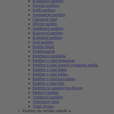
Květinové parfémy
Ovocné parfémy
Svěží parfémy
Aromatické parfémy
Citrusové vůně
Dřevitý parfém
Jasmínové parfémy
Kokosové parfémy
Kořeněné parfémy
Oud parfémy
Parfém Musk
Parfém pačuli
Parfémová molekula
Parfémy s vůní bergamotu
Parfémy s vůní čerstvě vypraného prádla
Parfémy s vůní fialek
Parfémy s vůní jablka
Parfémy s vůní konvalinky
Parfémy s vůní růže
Parfémy se santalovým dřevem
Pudrový parfém
Vanilkové parfémy
Vetiverové vůně
Vůně chypre
Parfémy dle ročního období