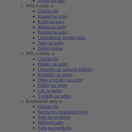
Mýdlo na ruce
Péče o nohy
Ukázat vše
Koupel na nohy
Krém na nohy
Maska na nohy
Peeling na nohy
Odstraňovač ztvrdlé kůže
Sprej na nohy
Zdraví nohou
Péče o nehty
Ukázat vše
Pilníky na nehty
Odstraňovač nehtové kůžičky
Kleštičky na nehty
Oleje a tyčinky na nehty
Nůžky na nehty
Lak na nehty
Tvrdidlo na nehty
Kosmetické sady
Ukázat vše
Sprchové a koupelové sety
Sada na pedikúru
Dárkové sady
Sada na manikúru