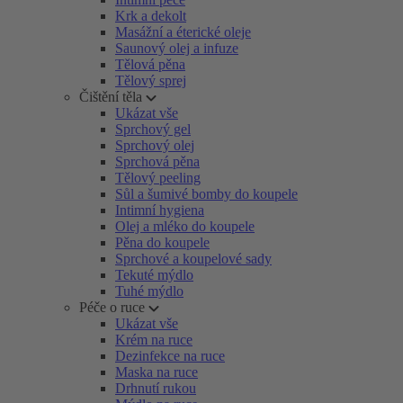
Krk a dekolt
Masážní a éterické oleje
Saunový olej a infuze
Tělová pěna
Tělový sprej
Čištění těla
Ukázat vše
Sprchový gel
Sprchový olej
Sprchová pěna
Tělový peeling
Sůl a šumivé bomby do koupele
Intimní hygiena
Olej a mléko do koupele
Pěna do koupele
Sprchové a koupelové sady
Tekuté mýdlo
Tuhé mýdlo
Péče o ruce
Ukázat vše
Krém na ruce
Dezinfekce na ruce
Maska na ruce
Drhnutí rukou