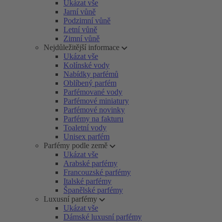
Ukázat vše
Jarní vůně
Podzimní vůně
Letní vůně
Zimní vůně
Nejdůležitější informace
Ukázat vše
Kolínské vody
Nabídky parfémů
Oblíbený parfém
Parfémované vody
Parfémové miniatury
Parfémové novinky
Parfémy na fakturu
Toaletní vody
Unisex parfém
Parfémy podle země
Ukázat vše
Arabské parfémy
Francouzské parfémy
Italské parfémy
Španělské parfémy
Luxusní parfémy
Ukázat vše
Dámské luxusní parfémy