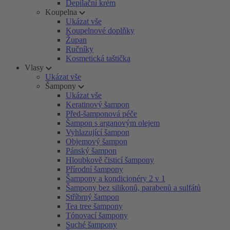
Depilační krém
Koupelna
Ukázat vše
Koupelnové doplňky
Župan
Ručníky
Kosmetická taštička
Vlasy
Ukázat vše
Šampony
Ukázat vše
Keratinový šampon
Před-šamponová péče
Šampon s arganovým olejem
Vyhlazující šampon
Objemový šampon
Pánský šampon
Hloubkově čisticí šampony
Přírodní šampony
Šampony a kondicionéry 2 v 1
Šampony bez silikonů, parabenů a sulfátů
Stříbrný šampon
Tea tree šampony
Tónovací šampony
Suché šampony