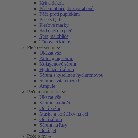
Krk a dekolt
Péče o obličej bez parabenů
Péče proti pupínkům
Péče s Q10
Pleťové masky
Sada péče o pleť
Sprej na obličej
Tónovací krémy
Pleťové sérum
Ukázat vše
Anti-aging sérum
Kolagenové sérum
Hydratační sérum
Sérum s kyselinou hyaluronovou
Sérum s vitamínem C
Ampule
Péče o oční okolí
Ukázat vše
Sérum na obočí
Oční krém
Masky a polštářky na oči
Oční sérum
Sérum na řasy
Oční gel
Péče o rty