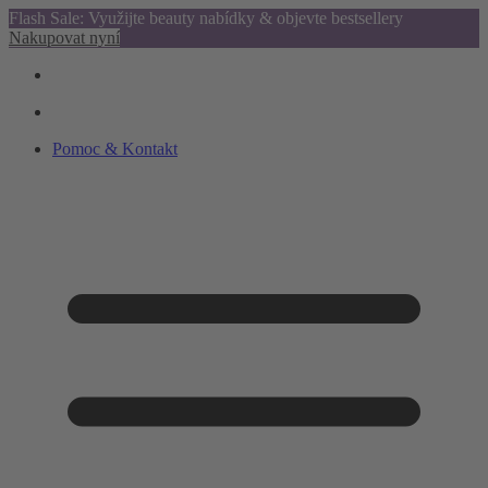
Flash Sale: Využijte beauty nabídky & objevte bestsellery
Nakupovat nyní
Pomoc & Kontakt