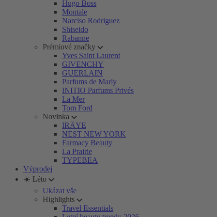
Hugo Boss
Montale
Narciso Rodriguez
Shiseido
Rabanne
Prémiové značky
Yves Saint Laurent
GIVENCHY
GUERLAIN
Parfums de Marly
INITIO Parfums Privés
La Mer
Tom Ford
Novinka
IRÄYE
NEST NEW YORK
Farmacy Beauty
La Prairie
TYPEBEA
Výprodej
☀️ Léto
Ukázat vše
Highlights
Travel Essentials
Letní beauty trendy 2026