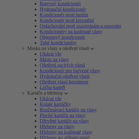
Barevný kondicionér
Hydratační kondicionér
Kondicionér proti lupům
Kondicionér proti krepatění
Oplachování proti usazeninám a opravám
Kondicionéry na kudrnaté vlasy
Objemový kondicionér
Tuhé kondicionéry
Maska na vlasy a ošetření vlasů
Ukázat vše
Másla na vlasy
Ošetření suchých vlasů
Kondicionér pro barvené vlasy
Hydratační ošetření vlasů
Ošetření vlasů keratinem
Léčba kadeří
Kartáče a hřebeny
Ukázat vše
Kulaté kartáčky
Rozčesávací kartáče na vlasy
Ploché kartáče na vlasy
Dřevěné kartáče na vlasy
Hřebeny na vlasy
Hřebeny na kudrnaté vlasy
Hřebeny na stříhání vlasů