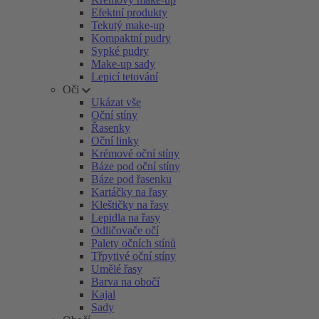
Efektní produkty
Tekutý make-up
Kompaktní pudry
Sypké pudry
Make-up sady
Lepicí tetování
Oči
Ukázat vše
Oční stíny
Řasenky
Oční linky
Krémové oční stíny
Báze pod oční stíny
Báze pod řasenku
Kartáčky na řasy
Kleštičky na řasy
Lepidla na řasy
Odličovače očí
Palety očních stínů
Třpytivé oční stíny
Umělé řasy
Barva na obočí
Kajal
Sady