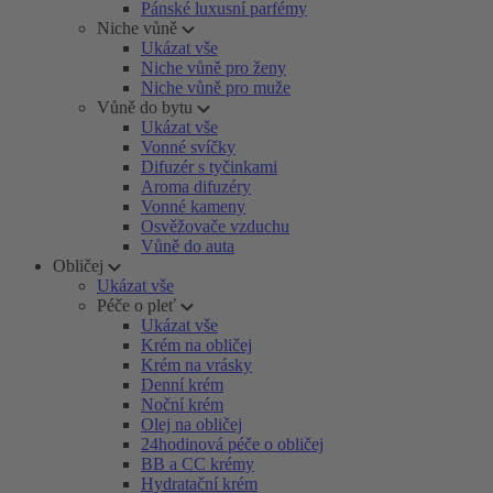
Pánské luxusní parfémy
Niche vůně
Ukázat vše
Niche vůně pro ženy
Niche vůně pro muže
Vůně do bytu
Ukázat vše
Vonné svíčky
Difuzér s tyčinkami
Aroma difuzéry
Vonné kameny
Osvěžovače vzduchu
Vůně do auta
Obličej
Ukázat vše
Péče o pleť
Ukázat vše
Krém na obličej
Krém na vrásky
Denní krém
Noční krém
Olej na obličej
24hodinová péče o obličej
BB a CC krémy
Hydratační krém