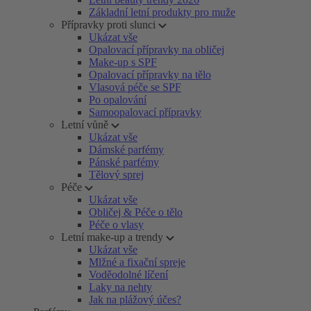
Základní letní produkty pro muže
Přípravky proti slunci
Ukázat vše
Opalovací přípravky na obličej
Make-up s SPF
Opalovací přípravky na tělo
Vlasová péče se SPF
Po opalování
Samoopalovací přípravky
Letní vůně
Ukázat vše
Dámské parfémy
Pánské parfémy
Tělový sprej
Péče
Ukázat vše
Obličej & Péče o tělo
Péče o vlasy
Letní make-up a trendy
Ukázat vše
Mlžné a fixační spreje
Voděodolné líčení
Laky na nehty
Jak na plážový účes?