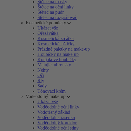
Štětce na masky
Štětec na oční linky
Štětec na pudr
Štětec na rozjasňovač
Kosmetické pomůcky
Ukázat vše
Ořezávátka
Kosmetická zrcátka
Kosmetické taštičky
Prázdné paletky na make-up
Houbičky na make-up
Konjakové houbičky
Matující ubrousky
Nehty
Oči
Rty
Sady
Tónovací krém
Voděodolný make-up
Ukázat vše
Voděodolné oční linky
Vodotěsný základ
Voděodolná řasenka
Voděodolný korektor
Voděodolné oční stíny