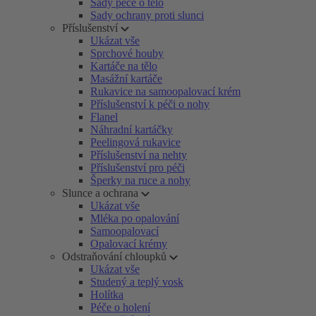
Sady péče o tělo
Sady ochrany proti slunci
Příslušenství
Ukázat vše
Sprchové houby
Kartáče na tělo
Masážní kartáče
Rukavice na samoopalovací krém
Příslušenství k péči o nohy
Flanel
Náhradní kartáčky
Peelingová rukavice
Příslušenství na nehty
Příslušenství pro péči
Šperky na ruce a nohy
Slunce a ochrana
Ukázat vše
Mléka po opalování
Samoopalovací
Opalovací krémy
Odstraňování chloupků
Ukázat vše
Studený a teplý vosk
Holítka
Péče o holení