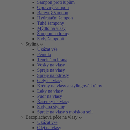
Šampon proti lupům
Opravný šampon
Barevný šampon
Hydratační šampon
Tuhé šampony
Mýdlo na vlasy
Šampon na lokny
Sady šamponů
Styling
Ukázat vše
Pěnidlo
Tepelná ochrana
Vosky na vlasy
Spreje na vlasy
Spreje na odrosty
Gely na vlasy
Krémy na vlasy a stylingové krémy
Laky na vlasy
Pudr na vlasy
Řasenky na vlasy
Sady na styling
Spreje na vlasy s mořskou solí
Bezoplachová péče na vlasy
Ukázat vše
Olej na vlasy