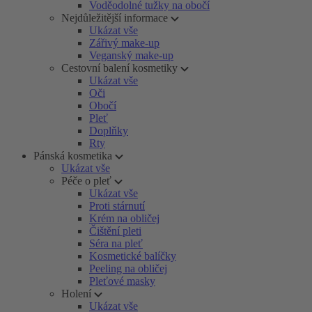
Voděodolné tužky na obočí
Nejdůležitější informace
Ukázat vše
Zářivý make-up
Veganský make-up
Cestovní balení kosmetiky
Ukázat vše
Oči
Obočí
Pleť
Doplňky
Rty
Pánská kosmetika
Ukázat vše
Péče o pleť
Ukázat vše
Proti stárnutí
Krém na obličej
Čištění pleti
Séra na pleť
Kosmetické balíčky
Peeling na obličej
Pleťové masky
Holení
Ukázat vše