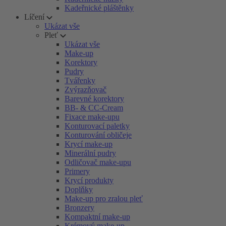
Kadeřnické pláštěnky
Líčení
Ukázat vše
Pleť
Ukázat vše
Make-up
Korektory
Pudry
Tvářenky
Zvýrazňovač
Barevné korektory
BB- & CC-Cream
Fixace make-upu
Konturovací paletky
Konturování obličeje
Krycí make-up
Minerální pudry
Odličovač make-upu
Primery
Krycí produkty
Doplňky
Make-up pro zralou pleť
Bronzery
Kompaktní make-up
Krémový make-up