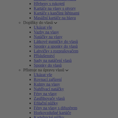
Hřebeny s rukojetí
Kartáče na vlasy s otvory
Kartáče s kančími štětinami
Masážní kartáče na hlavu
Doplňky do vlasů
Ukázat vše
Vazby na vlasy
Natáčky na vlasy
Látkové gumičky do vlasů
Sponky a sponky do vlasů
Lahvičky s rozprašovačem
Příslušenství
Sady na natáčení vlasů
Sponky do vlasů
Přístroje na úpravu vlasů
Ukázat vše
Rovnací zařízení
Kulmy na vlasy
Nahřívací natáčky
Fény na vlasy
Zastřihovače vlasů
Efilační nůžky
Fény na vlasy s difuzérem
Horkovzdušné kartáče
Kadeřnické nůžky