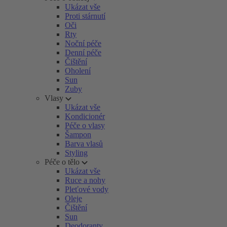
Ukázat vše
Proti stárnutí
Oči
Rty
Noční péče
Denní péče
Čištění
Oholení
Sun
Zuby
Vlasy
Ukázat vše
Kondicionér
Péče o vlasy
Šampon
Barva vlasů
Styling
Péče o tělo
Ukázat vše
Ruce a nohy
Pleťové vody
Oleje
Čištění
Sun
Deodoranty