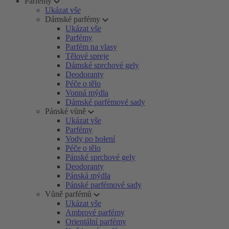
Parfémy
Ukázat vše
Dámské parfémy
Ukázat vše
Parfémy
Parfém na vlasy
Tělové spreje
Dámské sprchové gely
Deodoranty
Péče o tělo
Vonná mýdla
Dámské parfémové sady
Pánské vůně
Ukázat vše
Parfémy
Vody po holení
Péče o tělo
Pánské sprchové gely
Deodoranty
Pánská mýdla
Pánské parfémové sady
Vůně parfémů
Ukázat vše
Ambrové parfémy
Orientální parfémy