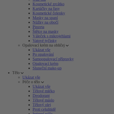
Kosmetické zrcátko
Kartáčky na řasy
Kosmetické čelenky
Masky na spaní
Nůžky na obočí
Pinzeta
Štětce na masky
Váleček s mikrojehlami
Vatové tyčinky
Opalovací krém na obličej
Ukázat vše
Po opalování
Samoopalovací přípravky
Opalovací krém
Sluneční make-up
Tělo
Ukázat vše
Péče o tělo
Ukázat vše
Tělové mléko
Deodorant
Tělové máslo
Tělový olej
Proti celulitidě
Intimní péče