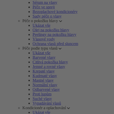
Sérum na vlasy
Péče ve spreji
Bezoplachové kondicionéry
Sady péče o vlasy
Péče o pokožku hlavy
Ukázat vše
Olej na pokožku hlavy
Peelingy na pokožku hlavy
Vlasové vody
Ochrana vlasů před sluncem
Péče podle typu vlasů
Ukázat vše
Barvené vlasy
Citlivá pokožka hlavy
Jemné a rovné vlasy
Krepaté vlasy
Kudrnaté vlasy
Mastné vlasy
Normální vlasy
Odbarvené vlasy
Proti lupům
Suché vlasy
Vypadávání vlasů
Kondicionér a oplachování
Ukázat vše