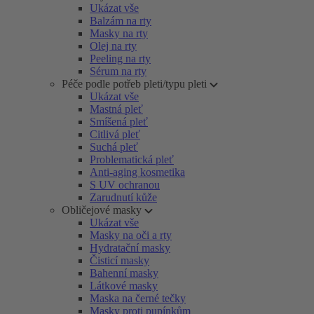
Ukázat vše
Balzám na rty
Masky na rty
Olej na rty
Peeling na rty
Sérum na rty
Péče podle potřeb pleti/typu pleti
Ukázat vše
Mastná pleť
Smíšená pleť
Citlivá pleť
Suchá pleť
Problematická pleť
Anti-aging kosmetika
S UV ochranou
Zarudnutí kůže
Obličejové masky
Ukázat vše
Masky na oči a rty
Hydratační masky
Čisticí masky
Bahenní masky
Látkové masky
Maska na černé tečky
Masky proti pupínkům