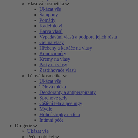
Vlasová kosmetika
Ukázat vše
Šampony
Pomády
Kadeřnictví
Barva vlasů
Vypadávání vlasů a podpora jejich růstu
Gel na vlasy
Hřebeny a kartáče na vlasy
Kondicionéry
Krémy na vlasy
Pasty na vlasy
Zastřihovače vlasů
Tělová kosmetika
Ukázat vše
Tělová mléka
Deodoranty a antiperspiranty
Sprchové gely
Čištění těla a peelingy
Mýdlo
Holicí strojky na tělo
Intimní péče
Drogerie
Ukázat vše
Péče o obličej