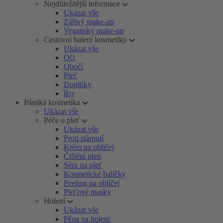
Nejdůležitější informace
Ukázat vše
Zářivý make-up
Veganský make-up
Cestovní balení kosmetiky
Ukázat vše
Oči
Obočí
Pleť
Doplňky
Rty
Pánská kosmetika
Ukázat vše
Péče o pleť
Ukázat vše
Proti stárnutí
Krém na obličej
Čištění pleti
Séra na pleť
Kosmetické balíčky
Peeling na obličej
Pleťové masky
Holení
Ukázat vše
Pěna na holení