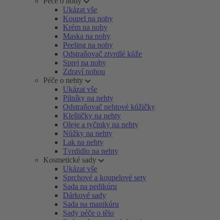
Péče o nohy
Ukázat vše
Koupel na nohy
Krém na nohy
Maska na nohy
Peeling na nohy
Odstraňovač ztvrdlé kůže
Sprej na nohy
Zdraví nohou
Péče o nehty
Ukázat vše
Pilníky na nehty
Odstraňovač nehtové kůžičky
Kleštičky na nehty
Oleje a tyčinky na nehty
Nůžky na nehty
Lak na nehty
Tvrdidlo na nehty
Kosmetické sady
Ukázat vše
Sprchové a koupelové sety
Sada na pedikúru
Dárkové sady
Sada na manikúru
Sady péče o tělo