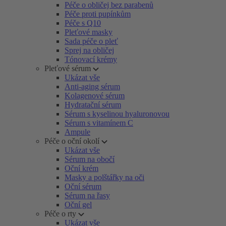
Péče o obličej bez parabenů
Péče proti pupínkům
Péče s Q10
Pleťové masky
Sada péče o pleť
Sprej na obličej
Tónovací krémy
Pleťové sérum
Ukázat vše
Anti-aging sérum
Kolagenové sérum
Hydratační sérum
Sérum s kyselinou hyaluronovou
Sérum s vitamínem C
Ampule
Péče o oční okolí
Ukázat vše
Sérum na obočí
Oční krém
Masky a polštářky na oči
Oční sérum
Sérum na řasy
Oční gel
Péče o rty
Ukázat vše