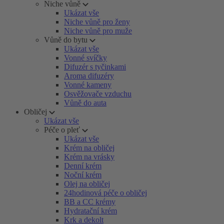
Niche vůně
Ukázat vše
Niche vůně pro ženy
Niche vůně pro muže
Vůně do bytu
Ukázat vše
Vonné svíčky
Difuzér s tyčinkami
Aroma difuzéry
Vonné kameny
Osvěžovače vzduchu
Vůně do auta
Obličej
Ukázat vše
Péče o pleť
Ukázat vše
Krém na obličej
Krém na vrásky
Denní krém
Noční krém
Olej na obličej
24hodinová péče o obličej
BB a CC krémy
Hydratační krém
Krk a dekolt