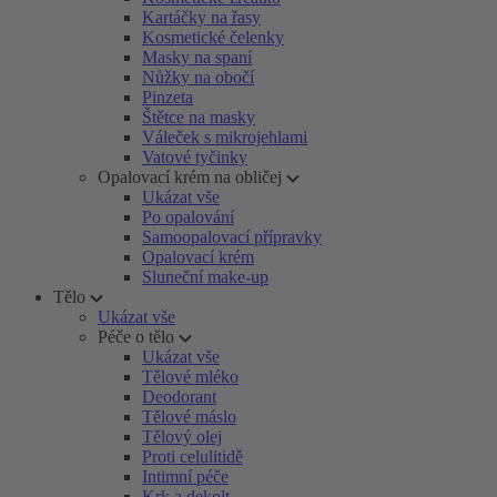
Kartáčky na řasy
Kosmetické čelenky
Masky na spaní
Nůžky na obočí
Pinzeta
Štětce na masky
Váleček s mikrojehlami
Vatové tyčinky
Opalovací krém na obličej
Ukázat vše
Po opalování
Samoopalovací přípravky
Opalovací krém
Sluneční make-up
Tělo
Ukázat vše
Péče o tělo
Ukázat vše
Tělové mléko
Deodorant
Tělové máslo
Tělový olej
Proti celulitidě
Intimní péče
Krk a dekolt