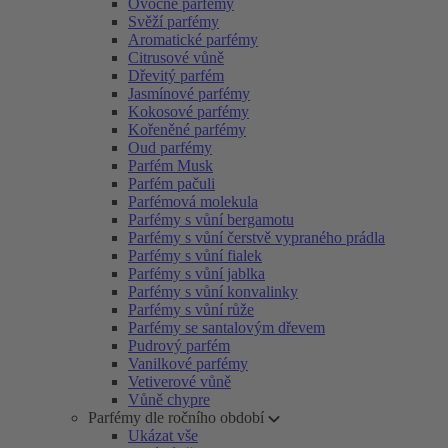
Ovocné parfémy
Svěží parfémy
Aromatické parfémy
Citrusové vůně
Dřevitý parfém
Jasmínové parfémy
Kokosové parfémy
Kořeněné parfémy
Oud parfémy
Parfém Musk
Parfém pačuli
Parfémová molekula
Parfémy s vůní bergamotu
Parfémy s vůní čerstvě vypraného prádla
Parfémy s vůní fialek
Parfémy s vůní jablka
Parfémy s vůní konvalinky
Parfémy s vůní růže
Parfémy se santalovým dřevem
Pudrový parfém
Vanilkové parfémy
Vetiverové vůně
Vůně chypre
Parfémy dle ročního období
Ukázat vše