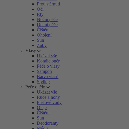
Proti stárnutí
Oči
Rty
Noční péče
Denní péče
Čištění
Oholení
Sun
Zuby
Vlasy
Ukázat vše
Kondicionér
Péče o vlasy
Šampon
Barva vlasů
Styling
Péče o tělo
Ukázat vše
Ruce a nohy
Pleťové vody
Oleje
Čištění
Sun
Deodoranty
Mýdla