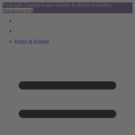
Flash Sale: Využijte beauty nabídky & objevte bestsellery
Nakupovat nyní
Pomoc & Kontakt