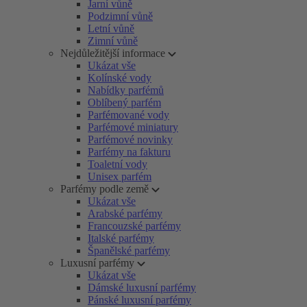
Jarní vůně
Podzimní vůně
Letní vůně
Zimní vůně
Nejdůležitější informace
Ukázat vše
Kolínské vody
Nabídky parfémů
Oblíbený parfém
Parfémované vody
Parfémové miniatury
Parfémové novinky
Parfémy na fakturu
Toaletní vody
Unisex parfém
Parfémy podle země
Ukázat vše
Arabské parfémy
Francouzské parfémy
Italské parfémy
Španělské parfémy
Luxusní parfémy
Ukázat vše
Dámské luxusní parfémy
Pánské luxusní parfémy