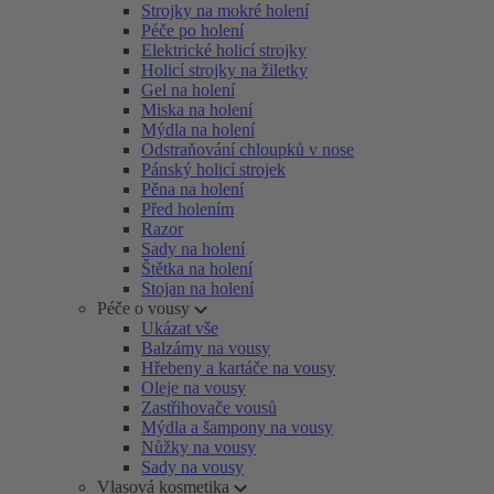
Strojky na mokré holení
Péče po holení
Elektrické holicí strojky
Holicí strojky na žiletky
Gel na holení
Miska na holení
Mýdla na holení
Odstraňování chloupků v nose
Pánský holicí strojek
Pěna na holení
Před holením
Razor
Sady na holení
Štětka na holení
Stojan na holení
Péče o vousy
Ukázat vše
Balzámy na vousy
Hřebeny a kartáče na vousy
Oleje na vousy
Zastřihovače vousů
Mýdla a šampony na vousy
Nůžky na vousy
Sady na vousy
Vlasová kosmetika