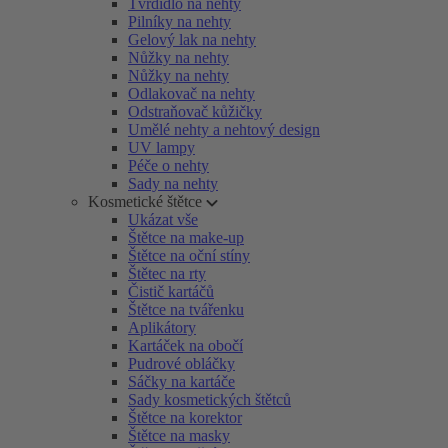
Tvrdidlo na nehty
Pilníky na nehty
Gelový lak na nehty
Nůžky na nehty
Nůžky na nehty
Odlakovač na nehty
Odstraňovač kůžičky
Umělé nehty a nehtový design
UV lampy
Péče o nehty
Sady na nehty
Kosmetické štětce
Ukázat vše
Štětce na make-up
Štětce na oční stíny
Štětec na rty
Čistič kartáčů
Štětce na tvářenku
Aplikátory
Kartáček na obočí
Pudrové obláčky
Sáčky na kartáče
Sady kosmetických štětců
Štětce na korektor
Štětce na masky