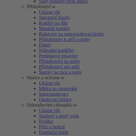
Sady ochrany proti slunci
Příslušenství
Ukázat vše
Sprchové houby
Kartáče na tělo
Masážní kartáče
Rukavice na samoopalovací krém
Příslušenství k péči o nohy
Flanel
Náhradní kartáčky
Peelingová rukavice
Příslušenství na nehty
Příslušenství pro péči
Šperky na ruce a nohy
Slunce a ochrana
Ukázat vše
Mléka po opalování
Samoopalovací
Opalovací krémy
Odstraňování chloupků
Ukázat vše
Studený a teplý vosk
Holítka
Péče o holení
Depilační krém