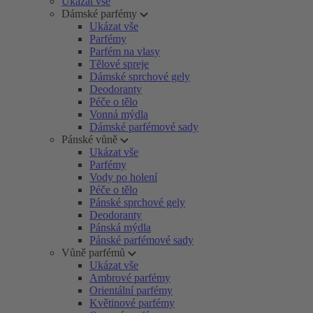
Ukázat vše
Dámské parfémy
Ukázat vše
Parfémy
Parfém na vlasy
Tělové spreje
Dámské sprchové gely
Deodoranty
Péče o tělo
Vonná mýdla
Dámské parfémové sady
Pánské vůně
Ukázat vše
Parfémy
Vody po holení
Péče o tělo
Pánské sprchové gely
Deodoranty
Pánská mýdla
Pánské parfémové sady
Vůně parfémů
Ukázat vše
Ambrové parfémy
Orientální parfémy
Květinové parfémy