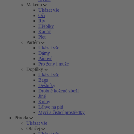
Makeup
Ukázat vše
Oči
Rty
Hřebíky
Kartáč
Pleť
Parfém
Ukázat vše
Dámy
Pánové
Pro ženy i muže
Doplňky
Ukázat vše
Bags
Deštníky
Drobné kožené zboží
Jiné
Knihy
Láhve na pití
Mycí a čisticí prostředky
Příroda
Ukázat vše
Obličej
Ukázat vše