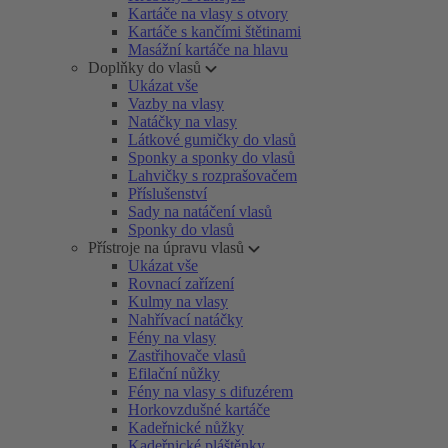
Kartáče na vlasy s otvory
Kartáče s kančími štětinami
Masážní kartáče na hlavu
Doplňky do vlasů
Ukázat vše
Vazby na vlasy
Natáčky na vlasy
Látkové gumičky do vlasů
Sponky a sponky do vlasů
Lahvičky s rozprašovačem
Příslušenství
Sady na natáčení vlasů
Sponky do vlasů
Přístroje na úpravu vlasů
Ukázat vše
Rovnací zařízení
Kulmy na vlasy
Nahřívací natáčky
Fény na vlasy
Zastřihovače vlasů
Efilační nůžky
Fény na vlasy s difuzérem
Horkovzdušné kartáče
Kadeřnické nůžky
Kadeřnické pláštěnky