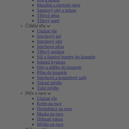
Masážní a éterické oleje
Saunový olej a infuze
Tělová pěna
Tělový sprej
Čištění těla
Ukázat vše
Sprchový gel
Sprchový olej
Sprchová pěna
Tělový peeling
Sůl a šumivé bomby do koupele
Intimní hygiena
Olej a mléko do koupele
Pěna do koupele
Sprchové a koupelové sady
Tekuté mýdlo
Tuhé mýdlo
Péče o ruce
Ukázat vše
Krém na ruce
Dezinfekce na ruce
Maska na ruce
Drhnutí rukou
Mýdlo na ruce