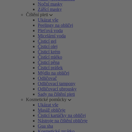
Noční masky
Zářící masky
Čištění pleti
Ukázat vše
Peelingy na obličej
Pleťová voda
Micelární voda
Čisticí gel
Čisticí olej
Čisticí krém
Čistící mléko
Čisticí pěna
Čisticí prášek
Mýdlo na obličej
Odličovač
Odličovací tampony
Odličovací ubrousky
Sady na čištění pleti
Kosmetické pomůcky
Ukázat vše
Masáž obličeje
Čisticí kartáčky na obličej
Nástroje na čištění obličeje
Gua sha
Kosmetické zrcátko