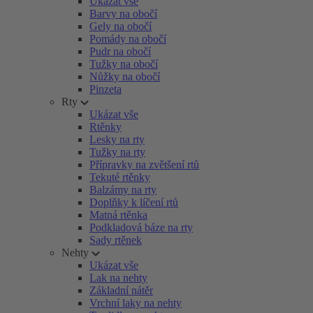
Ukázat vše
Barvy na obočí
Gely na obočí
Pomády na obočí
Pudr na obočí
Tužky na obočí
Nůžky na obočí
Pinzeta
Rty
Ukázat vše
Rtěnky
Lesky na rty
Tužky na rty
Přípravky na zvětšení rtů
Tekuté rtěnky
Balzámy na rty
Doplňky k líčení rtů
Matná rtěnka
Podkladová báze na rty
Sady rtěnek
Nehty
Ukázat vše
Lak na nehty
Základní nátěr
Vrchní laky na nehty