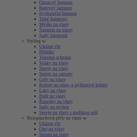
Opravný šampon
Barevný šampon
Hydratační šampon
Tuhé šampony
Mýdlo na vlasy
Šampon na lokny
Sady šamponů
Styling
Ukázat vše
Pěnidlo
Tepelná ochrana
Vosky na vlasy
Spreje na vlasy
Spreje na odrosty
Gely na vlasy
Krémy na vlasy a stylingové krémy
Laky na vlasy
Pudr na vlasy
Řasenky na vlasy
Sady na styling
Spreje na vlasy s mořskou solí
Bezoplachová péče na vlasy
Ukázat vše
Olej na vlasy
Sérum na vlasy