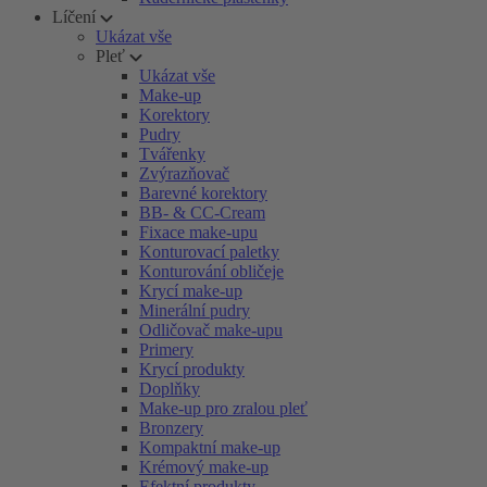
Líčení
Ukázat vše
Pleť
Ukázat vše
Make-up
Korektory
Pudry
Tvářenky
Zvýrazňovač
Barevné korektory
BB- & CC-Cream
Fixace make-upu
Konturovací paletky
Konturování obličeje
Krycí make-up
Minerální pudry
Odličovač make-upu
Primery
Krycí produkty
Doplňky
Make-up pro zralou pleť
Bronzery
Kompaktní make-up
Krémový make-up
Efektní produkty