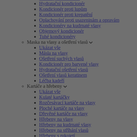
Hydratační kondicionér
Kondicionér proti lupům
Kondicionér proti krepatění
Oplachování proti usazeninám a opravám
Kondicionéry na kudrnaté vlasy
Objemový kondicionér
Tuhé kondicionéry
Maska na vlasy a ošetření vlasů
Ukázat vše
Másla na vlasy
Ošetření suchých vlasů
Kondicionér pro barvené vlasy
Hydratační ošetření vlasů
Ošetření vlasů keratinem
Léčba kadeří
Kartáče a hřebeny
Ukázat vše
Kulaté kartáčky
Rozčesávací kartáče na vlasy
Ploché kartáče na vlasy
Dřevěné kartáče na vlasy
Hřebeny na vlasy
Hřebeny na kudrnaté vlasy
Hřebeny na stříhání vlasů
Hřebeny s rukojetí