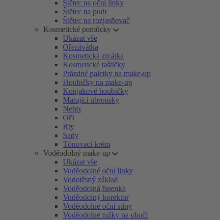
Štětec na oční linky
Štětec na pudr
Štětec na rozjasňovač
Kosmetické pomůcky
Ukázat vše
Ořezávátka
Kosmetická zrcátka
Kosmetické taštičky
Prázdné paletky na make-up
Houbičky na make-up
Konjakové houbičky
Matující ubrousky
Nehty
Oči
Rty
Sady
Tónovací krém
Voděodolný make-up
Ukázat vše
Voděodolné oční linky
Vodotěsný základ
Voděodolná řasenka
Voděodolný korektor
Voděodolné oční stíny
Voděodolné tužky na obočí