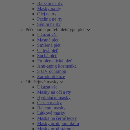
Balzám na rty
Masky na rty
Olej na rty
Peeling na rty
Sérum na rty
Péče podle potřeb pleti/typu pleti
Ukázat vše
Mastná pleť
Smíšená pleť
Citlivá pleť
Suchá pleť
Problematická pleť
Anti-aging kosmetika
S UV ochranou
Zarudnutí kůže
Obličejové masky
Ukázat vše
Masky na oči a rty
Hydratační masky
Čisticí masky
Bahenní masky
Látkové masky
Maska na černé tečky
Masky proti pupínkům
Masky proti stárnutí