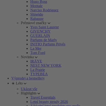
Hugo Boss
Montale
Narciso Rodriguez
Shiseido
Rabanne
Prémiové značky
Yves Saint Laurent
GIVENCHY
GUERLAIN
Parfums de Marly
INITIO Parfums Privés
La Mer
Tom Ford
Novinka
IRÄYE
NEST NEW YORK
La Prairie
TYPEBEA
Výprodej a bestsellery
☀️ Léto
Ukázat vše
Highlights
Travel Essentials
Letní beauty trendy 2026
Základní letní produkty pro muže