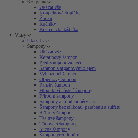
Koupelna
Ukázat vše
Koupelnové doplňky
Župan
Ručníky
Kosmetická taštička
Vlasy
Ukázat vše
Šampony
Ukázat vše
Keratinový šampon
Před-šamponová péče
Šampon s arganovým olejem
Vyhlazující šampon
Objemový šampon
Pánský šampon
Hloubkově čisticí šampony
Přírodní šampony
Šampony a kondicionéry 2 v 1
Šampony bez silikonů, parabenů a sulfátů
Stříbrný šampon
Tea tree šampony
Tónovací šampony
Suché šampony
Šampon proti lupům