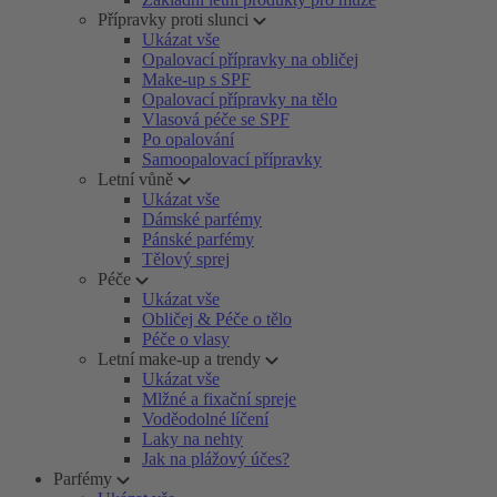
Přípravky proti slunci
Ukázat vše
Opalovací přípravky na obličej
Make-up s SPF
Opalovací přípravky na tělo
Vlasová péče se SPF
Po opalování
Samoopalovací přípravky
Letní vůně
Ukázat vše
Dámské parfémy
Pánské parfémy
Tělový sprej
Péče
Ukázat vše
Obličej & Péče o tělo
Péče o vlasy
Letní make-up a trendy
Ukázat vše
Mlžné a fixační spreje
Voděodolné líčení
Laky na nehty
Jak na plážový účes?
Parfémy