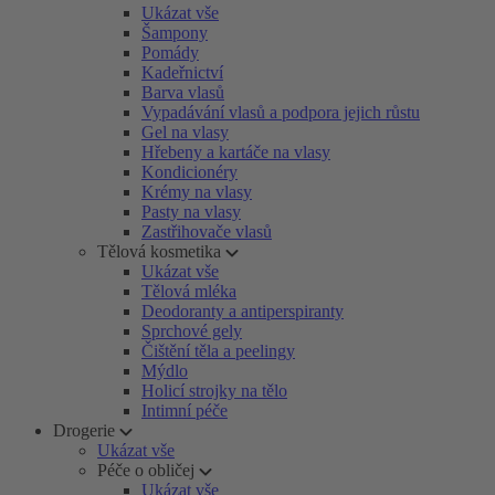
Ukázat vše
Šampony
Pomády
Kadeřnictví
Barva vlasů
Vypadávání vlasů a podpora jejich růstu
Gel na vlasy
Hřebeny a kartáče na vlasy
Kondicionéry
Krémy na vlasy
Pasty na vlasy
Zastřihovače vlasů
Tělová kosmetika
Ukázat vše
Tělová mléka
Deodoranty a antiperspiranty
Sprchové gely
Čištění těla a peelingy
Mýdlo
Holicí strojky na tělo
Intimní péče
Drogerie
Ukázat vše
Péče o obličej
Ukázat vše