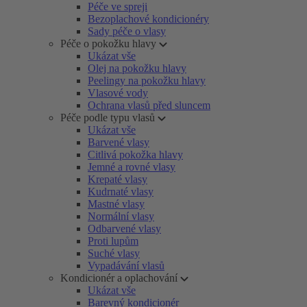
Péče ve spreji
Bezoplachové kondicionéry
Sady péče o vlasy
Péče o pokožku hlavy
Ukázat vše
Olej na pokožku hlavy
Peelingy na pokožku hlavy
Vlasové vody
Ochrana vlasů před sluncem
Péče podle typu vlasů
Ukázat vše
Barvené vlasy
Citlivá pokožka hlavy
Jemné a rovné vlasy
Krepaté vlasy
Kudrnaté vlasy
Mastné vlasy
Normální vlasy
Odbarvené vlasy
Proti lupům
Suché vlasy
Vypadávání vlasů
Kondicionér a oplachování
Ukázat vše
Barevný kondicionér