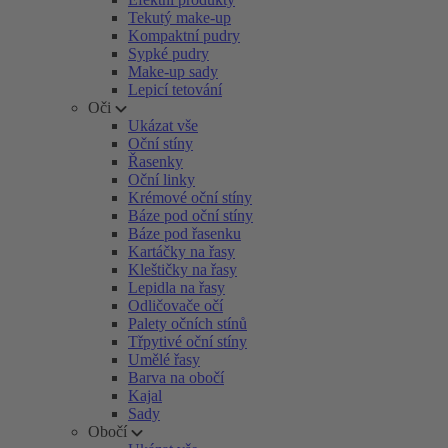
Tekutý make-up
Kompaktní pudry
Sypké pudry
Make-up sady
Lepicí tetování
Oči
Ukázat vše
Oční stíny
Řasenky
Oční linky
Krémové oční stíny
Báze pod oční stíny
Báze pod řasenku
Kartáčky na řasy
Kleštičky na řasy
Lepidla na řasy
Odličovače očí
Palety očních stínů
Třpytivé oční stíny
Umělé řasy
Barva na obočí
Kajal
Sady
Obočí