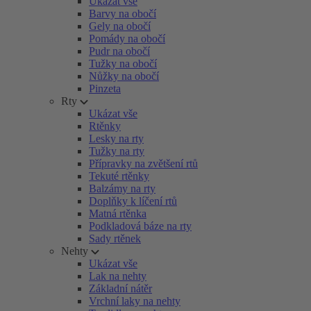
Ukázat vše
Barvy na obočí
Gely na obočí
Pomády na obočí
Pudr na obočí
Tužky na obočí
Nůžky na obočí
Pinzeta
Rty
Ukázat vše
Rtěnky
Lesky na rty
Tužky na rty
Přípravky na zvětšení rtů
Tekuté rtěnky
Balzámy na rty
Doplňky k líčení rtů
Matná rtěnka
Podkladová báze na rty
Sady rtěnek
Nehty
Ukázat vše
Lak na nehty
Základní nátěr
Vrchní laky na nehty