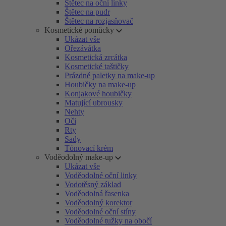
Štětec na oční linky
Štětec na pudr
Štětec na rozjasňovač
Kosmetické pomůcky
Ukázat vše
Ořezávátka
Kosmetická zrcátka
Kosmetické taštičky
Prázdné paletky na make-up
Houbičky na make-up
Konjakové houbičky
Matující ubrousky
Nehty
Oči
Rty
Sady
Tónovací krém
Voděodolný make-up
Ukázat vše
Voděodolné oční linky
Vodotěsný základ
Voděodolná řasenka
Voděodolný korektor
Voděodolné oční stíny
Voděodolné tužky na obočí