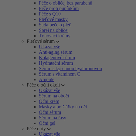
Péče o obličej bez parabenů
Péče proti pupínkům
Péče s Q10
Pleťové masky
Sada péče o pleť
Sprej na obličej
Tónovací krémy
Pleťové sérum
Ukázat vše
Anti-aging sérum
Kolagenové sérum
Hydratační sérum
Sérum s kyselinou hyaluronovou
Sérum s vitamínem C
Ampule
Péče o oční okolí
Ukázat vše
Sérum na obočí
Oční krém
Masky a polštářky na oči
Oční sérum
Sérum na řasy
Oční gel
Péče o rty
Ukázat vše