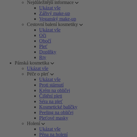
Nejdůležitější informace
Ukázat vše
Zářivý make-up
Veganský make-up
Cestovní balení kosmetiky
Ukázat vše
Oči
Obočí
Pleť
Doplňky
Rty
Pánská kosmetika
Ukázat vše
Péče o pleť
Ukázat vše
Proti stárnutí
Krém na obličej
Čištění pleti
Séra na pleť
Kosmetické balíčky
Peeling na obličej
Pleťové masky
Holení
Ukázat vše
Pěna na holení