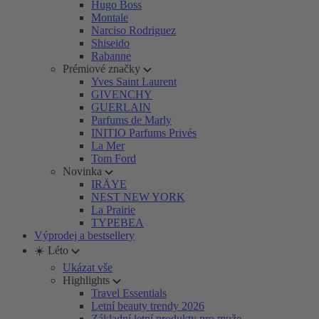
Hugo Boss
Montale
Narciso Rodriguez
Shiseido
Rabanne
Prémiové značky
Yves Saint Laurent
GIVENCHY
GUERLAIN
Parfums de Marly
INITIO Parfums Privés
La Mer
Tom Ford
Novinka
IRÄYE
NEST NEW YORK
La Prairie
TYPEBEA
Výprodej a bestsellery
☀️ Léto
Ukázat vše
Highlights
Travel Essentials
Letní beauty trendy 2026
Základní letní produkty pro muže