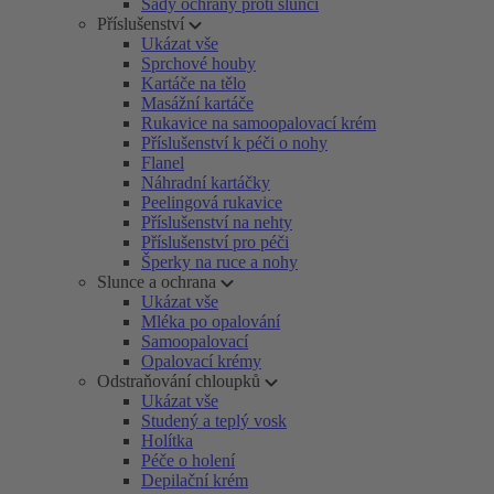
Sady ochrany proti slunci
Příslušenství
Ukázat vše
Sprchové houby
Kartáče na tělo
Masážní kartáče
Rukavice na samoopalovací krém
Příslušenství k péči o nohy
Flanel
Náhradní kartáčky
Peelingová rukavice
Příslušenství na nehty
Příslušenství pro péči
Šperky na ruce a nohy
Slunce a ochrana
Ukázat vše
Mléka po opalování
Samoopalovací
Opalovací krémy
Odstraňování chloupků
Ukázat vše
Studený a teplý vosk
Holítka
Péče o holení
Depilační krém