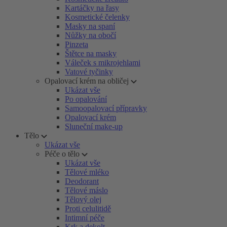
Kartáčky na řasy
Kosmetické čelenky
Masky na spaní
Nůžky na obočí
Pinzeta
Štětce na masky
Váleček s mikrojehlami
Vatové tyčinky
Opalovací krém na obličej
Ukázat vše
Po opalování
Samoopalovací přípravky
Opalovací krém
Sluneční make-up
Tělo
Ukázat vše
Péče o tělo
Ukázat vše
Tělové mléko
Deodorant
Tělové máslo
Tělový olej
Proti celulitidě
Intimní péče
Krk a dekolt