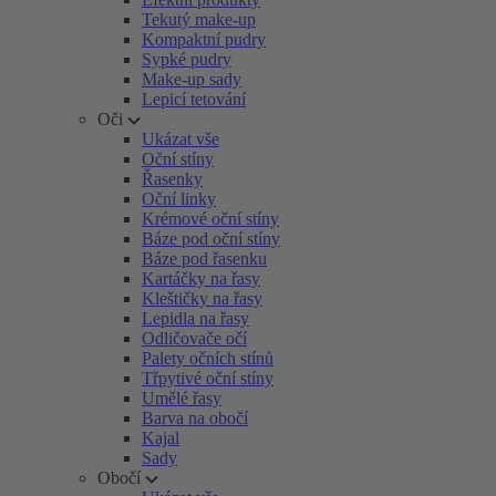
Tekutý make-up
Kompaktní pudry
Sypké pudry
Make-up sady
Lepicí tetování
Oči
Ukázat vše
Oční stíny
Řasenky
Oční linky
Krémové oční stíny
Báze pod oční stíny
Báze pod řasenku
Kartáčky na řasy
Kleštičky na řasy
Lepidla na řasy
Odličovače očí
Palety očních stínů
Třpytivé oční stíny
Umělé řasy
Barva na obočí
Kajal
Sady
Obočí