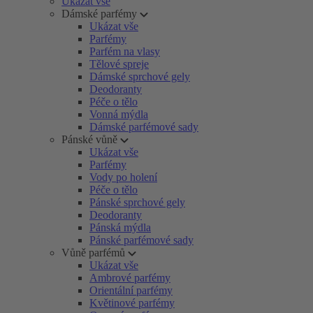
Ukázat vše
Dámské parfémy
Ukázat vše
Parfémy
Parfém na vlasy
Tělové spreje
Dámské sprchové gely
Deodoranty
Péče o tělo
Vonná mýdla
Dámské parfémové sady
Pánské vůně
Ukázat vše
Parfémy
Vody po holení
Péče o tělo
Pánské sprchové gely
Deodoranty
Pánská mýdla
Pánské parfémové sady
Vůně parfémů
Ukázat vše
Ambrové parfémy
Orientální parfémy
Květinové parfémy