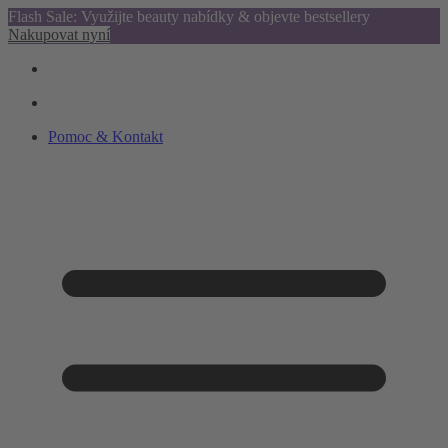
Flash Sale: Využijte beauty nabídky & objevte bestsellery
Nakupovat nyní
Pomoc & Kontakt