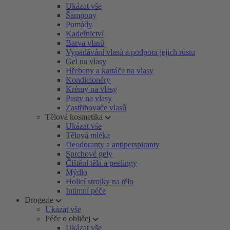
Ukázat vše
Šampony
Pomády
Kadeřnictví
Barva vlasů
Vypadávání vlasů a podpora jejich růstu
Gel na vlasy
Hřebeny a kartáče na vlasy
Kondicionéry
Krémy na vlasy
Pasty na vlasy
Zastřihovače vlasů
Tělová kosmetika
Ukázat vše
Tělová mléka
Deodoranty a antiperspiranty
Sprchové gely
Čištění těla a peelingy
Mýdlo
Holicí strojky na tělo
Intimní péče
Drogerie
Ukázat vše
Péče o obličej
Ukázat vše