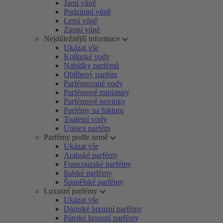
Jarní vůně
Podzimní vůně
Letní vůně
Zimní vůně
Nejdůležitější informace
Ukázat vše
Kolínské vody
Nabídky parfémů
Oblíbený parfém
Parfémované vody
Parfémové miniatury
Parfémové novinky
Parfémy na fakturu
Toaletní vody
Unisex parfém
Parfémy podle země
Ukázat vše
Arabské parfémy
Francouzské parfémy
Italské parfémy
Španělské parfémy
Luxusní parfémy
Ukázat vše
Dámské luxusní parfémy
Pánské luxusní parfémy