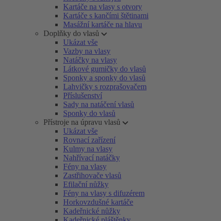
Kartáče na vlasy s otvory
Kartáče s kančími štětinami
Masážní kartáče na hlavu
Doplňky do vlasů
Ukázat vše
Vazby na vlasy
Natáčky na vlasy
Látkové gumičky do vlasů
Sponky a sponky do vlasů
Lahvičky s rozprašovačem
Příslušenství
Sady na natáčení vlasů
Sponky do vlasů
Přístroje na úpravu vlasů
Ukázat vše
Rovnací zařízení
Kulmy na vlasy
Nahřívací natáčky
Fény na vlasy
Zastřihovače vlasů
Efilační nůžky
Fény na vlasy s difuzérem
Horkovzdušné kartáče
Kadeřnické nůžky
Kadeřnické pláštěnky