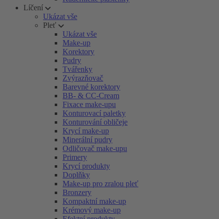
Líčení
Ukázat vše
Pleť
Ukázat vše
Make-up
Korektory
Pudry
Tvářenky
Zvýrazňovač
Barevné korektory
BB- & CC-Cream
Fixace make-upu
Konturovací paletky
Konturování obličeje
Krycí make-up
Minerální pudry
Odličovač make-upu
Primery
Krycí produkty
Doplňky
Make-up pro zralou pleť
Bronzery
Kompaktní make-up
Krémový make-up
Efektní produkty