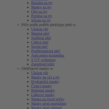
Balzám na rty
Masky na rty
Olej na rty
Peeling na rty
Sérum na rty
Péče podle potřeb pleti/typu pleti
Ukázat vše
Mastná pleť
Smíšená pleť
Citlivá pleť
Suchá pleť
Problematická pleť
Anti-aging kosmetika
S UV ochranou
Zarudnutí kůže
Obličejové masky
Ukázat vše
Masky na oči a rty
Hydratační masky
Čisticí masky
Bahenní masky
Látkové masky
Maska na černé tečky
Masky proti pupínkům
Masky proti stárnutí