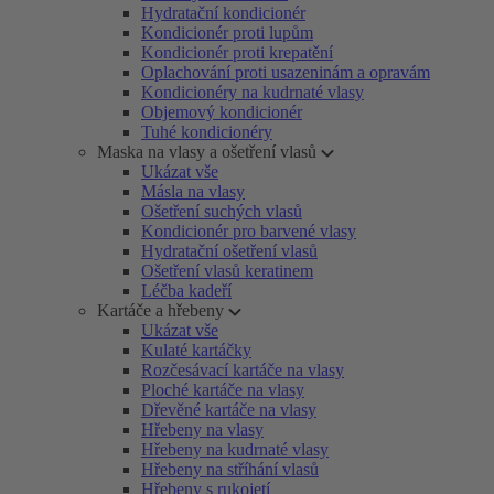
Hydratační kondicionér
Kondicionér proti lupům
Kondicionér proti krepatění
Oplachování proti usazeninám a opravám
Kondicionéry na kudrnaté vlasy
Objemový kondicionér
Tuhé kondicionéry
Maska na vlasy a ošetření vlasů
Ukázat vše
Másla na vlasy
Ošetření suchých vlasů
Kondicionér pro barvené vlasy
Hydratační ošetření vlasů
Ošetření vlasů keratinem
Léčba kadeří
Kartáče a hřebeny
Ukázat vše
Kulaté kartáčky
Rozčesávací kartáče na vlasy
Ploché kartáče na vlasy
Dřevěné kartáče na vlasy
Hřebeny na vlasy
Hřebeny na kudrnaté vlasy
Hřebeny na stříhání vlasů
Hřebeny s rukojetí