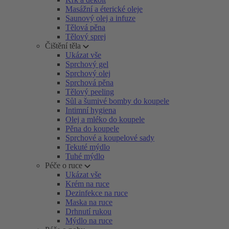
Masážní a éterické oleje
Saunový olej a infuze
Tělová pěna
Tělový sprej
Čištění těla
Ukázat vše
Sprchový gel
Sprchový olej
Sprchová pěna
Tělový peeling
Sůl a šumivé bomby do koupele
Intimní hygiena
Olej a mléko do koupele
Pěna do koupele
Sprchové a koupelové sady
Tekuté mýdlo
Tuhé mýdlo
Péče o ruce
Ukázat vše
Krém na ruce
Dezinfekce na ruce
Maska na ruce
Drhnutí rukou
Mýdlo na ruce