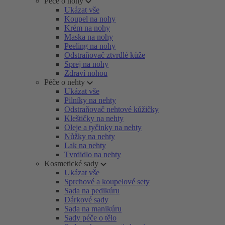
Péče o nohy
Ukázat vše
Koupel na nohy
Krém na nohy
Maska na nohy
Peeling na nohy
Odstraňovač ztvrdlé kůže
Sprej na nohy
Zdraví nohou
Péče o nehty
Ukázat vše
Pilníky na nehty
Odstraňovač nehtové kůžičky
Kleštičky na nehty
Oleje a tyčinky na nehty
Nůžky na nehty
Lak na nehty
Tvrdidlo na nehty
Kosmetické sady
Ukázat vše
Sprchové a koupelové sety
Sada na pedikúru
Dárkové sady
Sada na manikúru
Sady péče o tělo