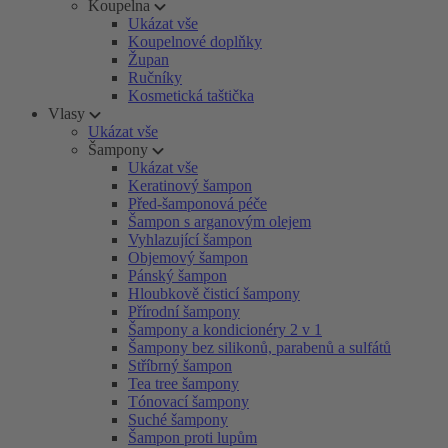
Koupelna
Ukázat vše
Koupelnové doplňky
Župan
Ručníky
Kosmetická taštička
Vlasy
Ukázat vše
Šampony
Ukázat vše
Keratinový šampon
Před-šamponová péče
Šampon s arganovým olejem
Vyhlazující šampon
Objemový šampon
Pánský šampon
Hloubkově čisticí šampony
Přírodní šampony
Šampony a kondicionéry 2 v 1
Šampony bez silikonů, parabenů a sulfátů
Stříbrný šampon
Tea tree šampony
Tónovací šampony
Suché šampony
Šampon proti lupům