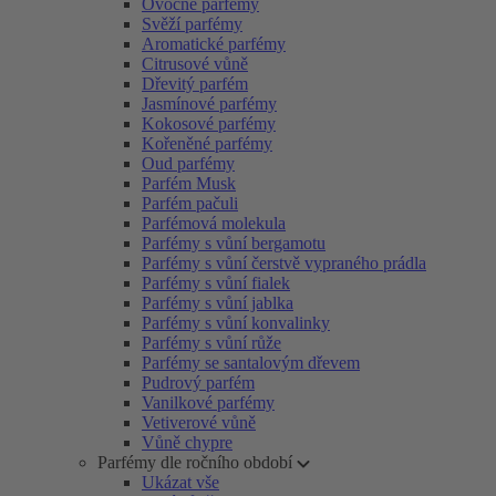
Ovocné parfémy
Svěží parfémy
Aromatické parfémy
Citrusové vůně
Dřevitý parfém
Jasmínové parfémy
Kokosové parfémy
Kořeněné parfémy
Oud parfémy
Parfém Musk
Parfém pačuli
Parfémová molekula
Parfémy s vůní bergamotu
Parfémy s vůní čerstvě vypraného prádla
Parfémy s vůní fialek
Parfémy s vůní jablka
Parfémy s vůní konvalinky
Parfémy s vůní růže
Parfémy se santalovým dřevem
Pudrový parfém
Vanilkové parfémy
Vetiverové vůně
Vůně chypre
Parfémy dle ročního období
Ukázat vše