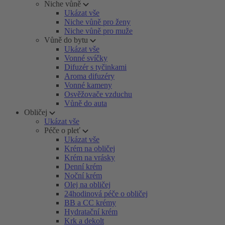
Niche vůně
Ukázat vše
Niche vůně pro ženy
Niche vůně pro muže
Vůně do bytu
Ukázat vše
Vonné svíčky
Difuzér s tyčinkami
Aroma difuzéry
Vonné kameny
Osvěžovače vzduchu
Vůně do auta
Obličej
Ukázat vše
Péče o pleť
Ukázat vše
Krém na obličej
Krém na vrásky
Denní krém
Noční krém
Olej na obličej
24hodinová péče o obličej
BB a CC krémy
Hydratační krém
Krk a dekolt