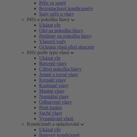
Péče ve spreji
Bezoplachové kondicionéry
Sady péče o vlasy
Péče o pokožku hlavy
Ukázat vše
Olej na pokožku hlavy
Peelingy na pokožku hlavy
Vlasové vody
Ochrana vlasů před sluncem
Péče podle typu vlasů
Ukázat vše
Barvené vlasy
Citlivá pokožka hlavy
Jemné a rovné vlasy
Krepaté vlasy
Kudrnaté vlasy
Mastné vlasy
Normální vlasy
Odbarvené vlasy
Proti lupům
Suché vlasy
Vypadávání vlasů
Kondicionér a oplachování
Ukázat vše
Barevný kondicionér