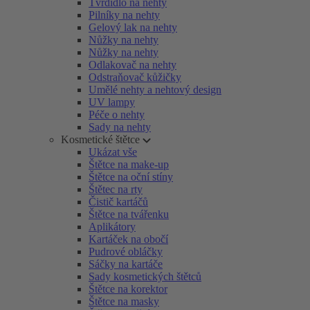
Tvrdidlo na nehty
Pilníky na nehty
Gelový lak na nehty
Nůžky na nehty
Nůžky na nehty
Odlakovač na nehty
Odstraňovač kůžičky
Umělé nehty a nehtový design
UV lampy
Péče o nehty
Sady na nehty
Kosmetické štětce
Ukázat vše
Štětce na make-up
Štětce na oční stíny
Štětec na rty
Čistič kartáčů
Štětce na tvářenku
Aplikátory
Kartáček na obočí
Pudrové obláčky
Sáčky na kartáče
Sady kosmetických štětců
Štětce na korektor
Štětce na masky