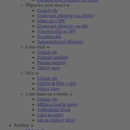
Přípravky proti slunci
Ukázat vše
Opalovací přípravky na obličej
Make-up s SPF
Opalovací přípravky na tělo
Vlasová péče se SPF
Po opalování
Samoopalovací přípravky
Letní vůně
Ukázat vše
Dámské parfémy
Pánské parfémy
Tělový sprej
Péče
Ukázat vše
Obličej & Péče o tělo
Péče o vlasy
Letní make-up a trendy
Ukázat vše
Mlžné a fixační spreje
Voděodolné líčení
Laky na nehty
Jak na plážový účes?
Parfémy