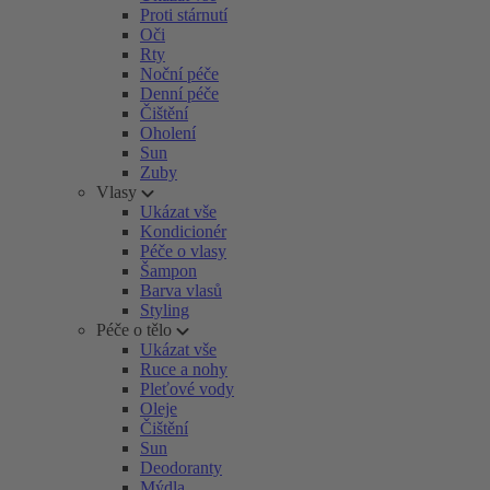
Proti stárnutí
Oči
Rty
Noční péče
Denní péče
Čištění
Oholení
Sun
Zuby
Vlasy
Ukázat vše
Kondicionér
Péče o vlasy
Šampon
Barva vlasů
Styling
Péče o tělo
Ukázat vše
Ruce a nohy
Pleťové vody
Oleje
Čištění
Sun
Deodoranty
Mýdla