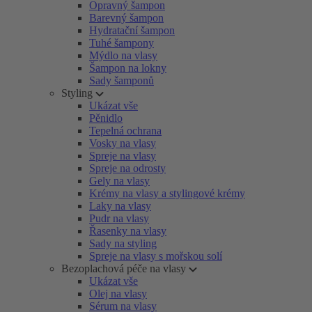
Opravný šampon
Barevný šampon
Hydratační šampon
Tuhé šampony
Mýdlo na vlasy
Šampon na lokny
Sady šamponů
Styling
Ukázat vše
Pěnidlo
Tepelná ochrana
Vosky na vlasy
Spreje na vlasy
Spreje na odrosty
Gely na vlasy
Krémy na vlasy a stylingové krémy
Laky na vlasy
Pudr na vlasy
Řasenky na vlasy
Sady na styling
Spreje na vlasy s mořskou solí
Bezoplachová péče na vlasy
Ukázat vše
Olej na vlasy
Sérum na vlasy