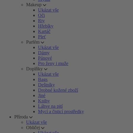
Makeup
Ukázat vše
Oči
Rty
Hřebíky
Kartáč
Pleť
Parfém
Ukázat vše
Dámy
Pánové
Pro ženy i muže
Doplňky
Ukázat vše
Bags
Deštníky
Drobné kožené zboží
Jiné
Knihy
Láhve na pití
Mycí a čisticí prostředky
Příroda
Ukázat vše
Obličej
Ukázat vše