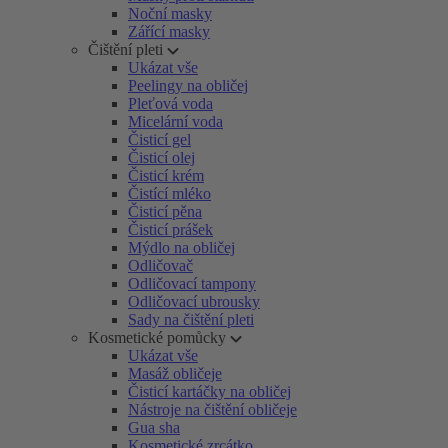
Noční masky
Zářící masky
Čištění pleti
Ukázat vše
Peelingy na obličej
Pleťová voda
Micelární voda
Čisticí gel
Čisticí olej
Čisticí krém
Čistící mléko
Čisticí pěna
Čisticí prášek
Mýdlo na obličej
Odličovač
Odličovací tampony
Odličovací ubrousky
Sady na čištění pleti
Kosmetické pomůcky
Ukázat vše
Masáž obličeje
Čisticí kartáčky na obličej
Nástroje na čištění obličeje
Gua sha
Kosmetické zrcátko