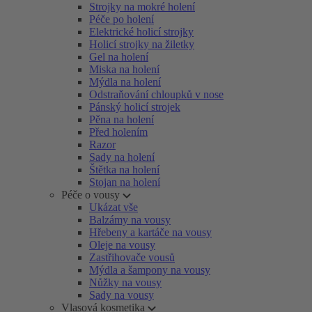
Strojky na mokré holení
Péče po holení
Elektrické holicí strojky
Holicí strojky na žiletky
Gel na holení
Miska na holení
Mýdla na holení
Odstraňování chloupků v nose
Pánský holicí strojek
Pěna na holení
Před holením
Razor
Sady na holení
Štětka na holení
Stojan na holení
Péče o vousy
Ukázat vše
Balzámy na vousy
Hřebeny a kartáče na vousy
Oleje na vousy
Zastřihovače vousů
Mýdla a šampony na vousy
Nůžky na vousy
Sady na vousy
Vlasová kosmetika