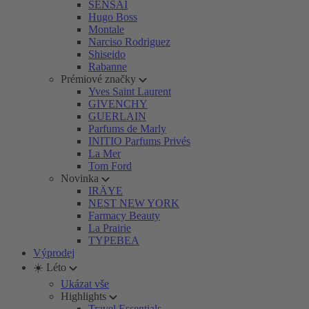
SENSAI
Hugo Boss
Montale
Narciso Rodriguez
Shiseido
Rabanne
Prémiové značky
Yves Saint Laurent
GIVENCHY
GUERLAIN
Parfums de Marly
INITIO Parfums Privés
La Mer
Tom Ford
Novinka
IRÄYE
NEST NEW YORK
Farmacy Beauty
La Prairie
TYPEBEA
Výprodej
☀️ Léto
Ukázat vše
Highlights
Travel Essentials