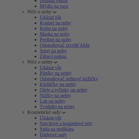
Drhnutí rukou
Mýdlo na ruce
Péče o nohy
Ukázat vše
Koupel na nohy
Krém na nohy
Maska na nohy
Peeling na nohy
Odstraňovač ztvrdlé kůže
Sprej na nohy
Zdraví nohou
Péče o nehty
Ukázat vše
Pilníky na nehty
Odstraňovač nehtové kůžičky
Kleštičky na nehty
Oleje a tyčinky na nehty
Nůžky na nehty
Lak na nehty
Tvrdidlo na nehty
Kosmetické sady
Ukázat vše
Sprchové a koupelové sety
Sada na pedikúru
Dárkové sady