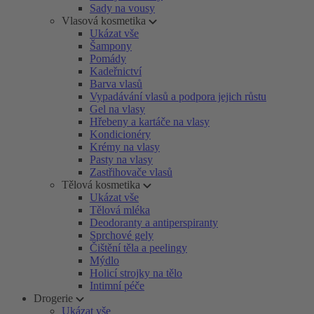
Sady na vousy
Vlasová kosmetika
Ukázat vše
Šampony
Pomády
Kadeřnictví
Barva vlasů
Vypadávání vlasů a podpora jejich růstu
Gel na vlasy
Hřebeny a kartáče na vlasy
Kondicionéry
Krémy na vlasy
Pasty na vlasy
Zastřihovače vlasů
Tělová kosmetika
Ukázat vše
Tělová mléka
Deodoranty a antiperspiranty
Sprchové gely
Čištění těla a peelingy
Mýdlo
Holicí strojky na tělo
Intimní péče
Drogerie
Ukázat vše