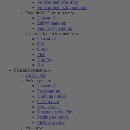
Voděodolné oční stíny
Voděodolné tužky na obočí
Nejdůležitější informace
Ukázat vše
Zářivý make-up
Veganský make-up
Cestovní balení kosmetiky
Ukázat vše
Oči
Obočí
Pleť
Doplňky
Rty
Pánská kosmetika
Ukázat vše
Péče o pleť
Ukázat vše
Proti stárnutí
Krém na obličej
Čištění pleti
Séra na pleť
Kosmetické balíčky
Peeling na obličej
Pleťové masky
Holení