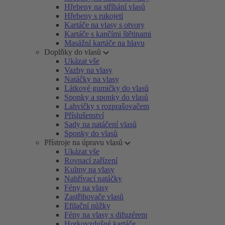
Hřebeny na stříhání vlasů
Hřebeny s rukojetí
Kartáče na vlasy s otvory
Kartáče s kančími štětinami
Masážní kartáče na hlavu
Doplňky do vlasů
Ukázat vše
Vazby na vlasy
Natáčky na vlasy
Látkové gumičky do vlasů
Sponky a sponky do vlasů
Lahvičky s rozprašovačem
Příslušenství
Sady na natáčení vlasů
Sponky do vlasů
Přístroje na úpravu vlasů
Ukázat vše
Rovnací zařízení
Kulmy na vlasy
Nahřívací natáčky
Fény na vlasy
Zastřihovače vlasů
Efilační nůžky
Fény na vlasy s difuzérem
Horkovzdušné kartáče