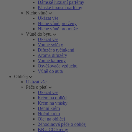
Dámské luxusní parfémy
Pánské luxusní parfémy
Niche vůně
Ukázat vše
Niche vůně pro ženy
Niche vůně pro muže
Vůně do bytu
Ukázat vše
Vonné svíčky
Difuzér s tyčinkami
Aroma difuzéry
Vonné kameny
Osvěžovače vzduchu
Vůně do auta
Obličej
Ukázat vše
Péče o pleť
Ukázat vše
Krém na obličej
Krém na vrásky
Denní krém
Noční krém
Olej na obličej
24hodinová péče o obličej
BB a CC krémy