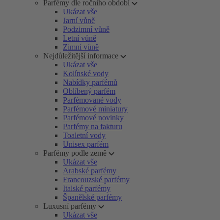
Parfémy dle ročního období
Ukázat vše
Jarní vůně
Podzimní vůně
Letní vůně
Zimní vůně
Nejdůležitější informace
Ukázat vše
Kolínské vody
Nabídky parfémů
Oblíbený parfém
Parfémované vody
Parfémové miniatury
Parfémové novinky
Parfémy na fakturu
Toaletní vody
Unisex parfém
Parfémy podle země
Ukázat vše
Arabské parfémy
Francouzské parfémy
Italské parfémy
Španělské parfémy
Luxusní parfémy
Ukázat vše