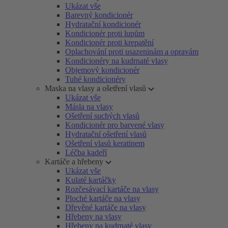
Ukázat vše
Barevný kondicionér
Hydratační kondicionér
Kondicionér proti lupům
Kondicionér proti krepatění
Oplachování proti usazeninám a opravám
Kondicionéry na kudrnaté vlasy
Objemový kondicionér
Tuhé kondicionéry
Maska na vlasy a ošetření vlasů
Ukázat vše
Másla na vlasy
Ošetření suchých vlasů
Kondicionér pro barvené vlasy
Hydratační ošetření vlasů
Ošetření vlasů keratinem
Léčba kadeří
Kartáče a hřebeny
Ukázat vše
Kulaté kartáčky
Rozčesávací kartáče na vlasy
Ploché kartáče na vlasy
Dřevěné kartáče na vlasy
Hřebeny na vlasy
Hřebeny na kudrnaté vlasy