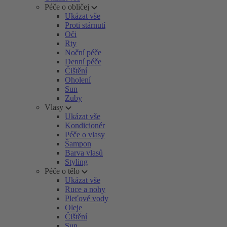
Péče o obličej
Ukázat vše
Proti stárnutí
Oči
Rty
Noční péče
Denní péče
Čištění
Oholení
Sun
Zuby
Vlasy
Ukázat vše
Kondicionér
Péče o vlasy
Šampon
Barva vlasů
Styling
Péče o tělo
Ukázat vše
Ruce a nohy
Pleťové vody
Oleje
Čištění
Sun