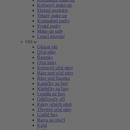
Krémový make-up
Efektní produkty
Tekutý make-up
Kompaktní pudry
Sypké pudry
Make-up sady
Lepicí tetování
Oči
Ukázat vše
Oční stíny
Řasenky
Oční linky
Krémové oční stíny
Báze pod oční stíny
Báze pod řasenku
Kartáčky na řasy
Kleštičky na řasy
Lepidla na řasy
Odličovače očí
Palety očních stínů
Třpytivé oční stíny
Umělé řasy
Barva na obočí
Kajal