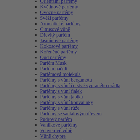
Orientální parfémy
Květinové parfémy
Ovocné parfémy
Svěží parfémy
Aromatické parfémy
Citrusové vůně
Dřevitý parfém
Jasmínové parfémy
Kokosové parfémy
Kořeněné parfémy
Oud parfémy
Parfém Musk
Parfém pačuli
Parfémová molekula
Parfémy s vůní bergamotu
Parfémy s vůní čerstvě vypraného prádla
Parfémy s vůní fialek
Parfémy s vůní jablka
Parfémy s vůní konvalinky
Parfémy s vůní růže
Parfémy se santalovým dřevem
Pudrový parfém
Vanilkové parfémy
Vetiverové vůně
Vůně chypre