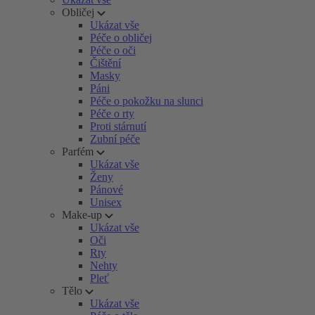
Obličej
Ukázat vše
Péče o obličej
Péče o oči
Čištění
Masky
Páni
Péče o pokožku na slunci
Péče o rty
Proti stárnutí
Zubní péče
Parfém
Ukázat vše
Ženy
Pánové
Unisex
Make-up
Ukázat vše
Oči
Rty
Nehty
Pleť
Tělo
Ukázat vše