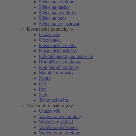
Štětce na korektor
Štětce na masky
Štětec na oční linky
Štětec na pudr
Štětec na rozjasňovač
Kosmetické pomůcky
Ukázat vše
Ořezávátka
Kosmetická zrcátka
Kosmetické taštičky
Prázdné paletky na make-up
Houbičky na make-up
Konjakové houbičky
Matující ubrousky
Nehty
Oči
Rty
Sady
Tónovací krém
Voděodolný make-up
Ukázat vše
Voděodolné oční linky
Vodotěsný základ
Voděodolná řasenka
Voděodolný korektor