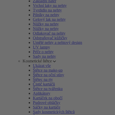
Základní nátěr
Vrchní laky na nehty
Tvrdidlo na nehty
Pilníky na nehty
Gelový lak na nehty
Nůžky na nehty
Nůžky na nehty
Odlakovač na nehty
Odstraňovač kůžičky
Umělé nehty a nehtový design
UV lampy
Péče o nehty
Sady na nehty
Kosmetické štětce
Ukázat vše
Štětce na make-up
Štětce na oční stíny
Štětec na rty
Čistič kartáčů
Štětce na tvářenku
Aplikátory
Kartáček na obočí
Pudrové obláčky
Sáčky na kartáče
Sady kosmetických štětců