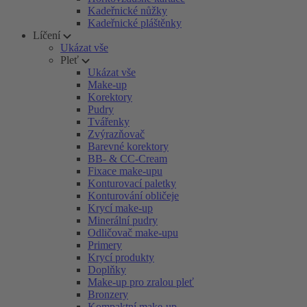
Kadeřnické nůžky
Kadeřnické pláštěnky
Líčení
Ukázat vše
Pleť
Ukázat vše
Make-up
Korektory
Pudry
Tvářenky
Zvýrazňovač
Barevné korektory
BB- & CC-Cream
Fixace make-upu
Konturovací paletky
Konturování obličeje
Krycí make-up
Minerální pudry
Odličovač make-upu
Primery
Krycí produkty
Doplňky
Make-up pro zralou pleť
Bronzery
Kompaktní make-up