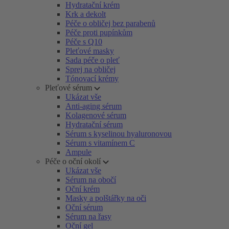
Hydratační krém
Krk a dekolt
Péče o obličej bez parabenů
Péče proti pupínkům
Péče s Q10
Pleťové masky
Sada péče o pleť
Sprej na obličej
Tónovací krémy
Pleťové sérum
Ukázat vše
Anti-aging sérum
Kolagenové sérum
Hydratační sérum
Sérum s kyselinou hyaluronovou
Sérum s vitamínem C
Ampule
Péče o oční okolí
Ukázat vše
Sérum na obočí
Oční krém
Masky a polštářky na oči
Oční sérum
Sérum na řasy
Oční gel