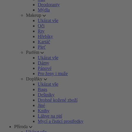
Deodoranty
Mýdla
Makeup
Ukázat vše
Oči
Rty
Hřebíky
Kartáč
Pleť
Parfém
Ukázat vše
Dámy
Pánové
Pro ženy i muže
Doplňky
Ukázat vše
Bags
Deštníky
Drobné kožené zboží
Jiné
Knihy
Láhve na pití
Mycí a čisticí prostředky
Příroda
Ukázat vše