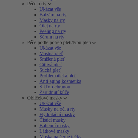
Péče o rty
Ukázat vše
Balzám na rty
Masky na rty
Olej na rty
Peeling na rty
Sérum na rty
Péče podle potřeb pleti/typu pleti
Ukázat vše
Mastná pleť
Smíšená pleť
Citlivá pleť
Suchá pleť
Problematická pleť
Anti-aging kosmetika
S UV ochranou
Zarudnutí kůže
Obličejové masky
Ukázat vše
Masky na oči a rty
Hydratační masky
Čisticí masky
Bahenní masky
Látkové masky
Maska na černé tečky