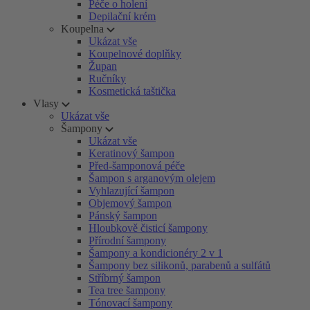
Péče o holení
Depilační krém
Koupelna
Ukázat vše
Koupelnové doplňky
Župan
Ručníky
Kosmetická taštička
Vlasy
Ukázat vše
Šampony
Ukázat vše
Keratinový šampon
Před-šamponová péče
Šampon s arganovým olejem
Vyhlazující šampon
Objemový šampon
Pánský šampon
Hloubkově čisticí šampony
Přírodní šampony
Šampony a kondicionéry 2 v 1
Šampony bez silikonů, parabenů a sulfátů
Stříbrný šampon
Tea tree šampony
Tónovací šampony