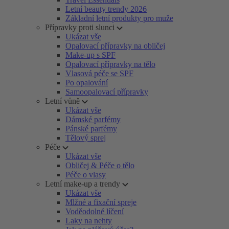
Letní beauty trendy 2026
Základní letní produkty pro muže
Přípravky proti slunci
Ukázat vše
Opalovací přípravky na obličej
Make-up s SPF
Opalovací přípravky na tělo
Vlasová péče se SPF
Po opalování
Samoopalovací přípravky
Letní vůně
Ukázat vše
Dámské parfémy
Pánské parfémy
Tělový sprej
Péče
Ukázat vše
Obličej & Péče o tělo
Péče o vlasy
Letní make-up a trendy
Ukázat vše
Mlžné a fixační spreje
Voděodolné líčení
Laky na nehty