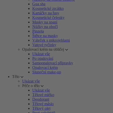
Gua sha
Kosmetické zrcátko
Kartáčky na řasy
Kosmetické čelenky
Masky na spaní
Nůžky na obočí
Pinzeta
Štětce na masky
Váleček s mikrojehlami
Vatové tyčinky
Opalovací krém na obličej
Ukázat vše
Po opalování
Samoopalovací přípravky
Opalovací krém
Sluneční make-up
Tělo
Ukázat vše
Péče o tělo
Ukázat vše
Tělové mléko
Deodorant
Tělové máslo
Tělový olej
Proti celulitidě