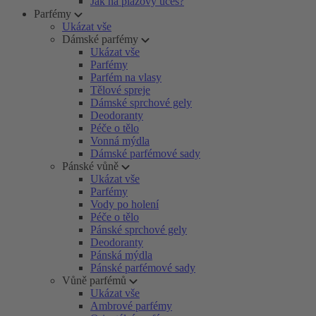
Jak na plážový účes?
Parfémy
Ukázat vše
Dámské parfémy
Ukázat vše
Parfémy
Parfém na vlasy
Tělové spreje
Dámské sprchové gely
Deodoranty
Péče o tělo
Vonná mýdla
Dámské parfémové sady
Pánské vůně
Ukázat vše
Parfémy
Vody po holení
Péče o tělo
Pánské sprchové gely
Deodoranty
Pánská mýdla
Pánské parfémové sady
Vůně parfémů
Ukázat vše
Ambrové parfémy