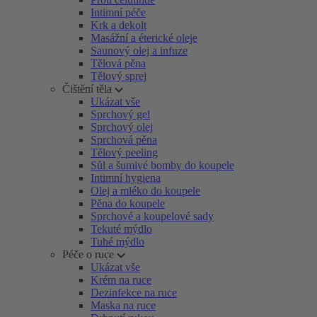
Intimní péče
Krk a dekolt
Masážní a éterické oleje
Saunový olej a infuze
Tělová pěna
Tělový sprej
Čištění těla
Ukázat vše
Sprchový gel
Sprchový olej
Sprchová pěna
Tělový peeling
Sůl a šumivé bomby do koupele
Intimní hygiena
Olej a mléko do koupele
Pěna do koupele
Sprchové a koupelové sady
Tekuté mýdlo
Tuhé mýdlo
Péče o ruce
Ukázat vše
Krém na ruce
Dezinfekce na ruce
Maska na ruce