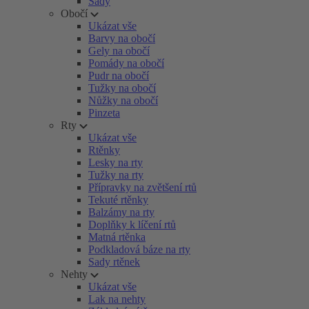
Sady
Obočí
Ukázat vše
Barvy na obočí
Gely na obočí
Pomády na obočí
Pudr na obočí
Tužky na obočí
Nůžky na obočí
Pinzeta
Rty
Ukázat vše
Rtěnky
Lesky na rty
Tužky na rty
Přípravky na zvětšení rtů
Tekuté rtěnky
Balzámy na rty
Doplňky k líčení rtů
Matná rtěnka
Podkladová báze na rty
Sady rtěnek
Nehty
Ukázat vše
Lak na nehty