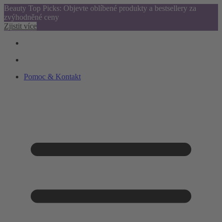
Beauty Top Picks: Objevte oblíbené produkty a bestsellery za
zvýhodněné ceny
Zjistit více
Pomoc & Kontakt