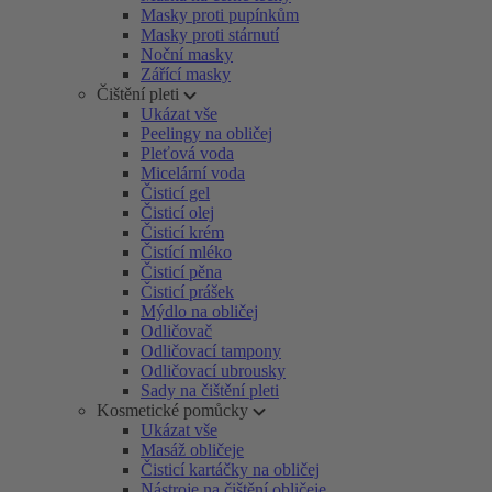
Masky proti pupínkům
Masky proti stárnutí
Noční masky
Zářící masky
Čištění pleti
Ukázat vše
Peelingy na obličej
Pleťová voda
Micelární voda
Čisticí gel
Čisticí olej
Čisticí krém
Čistící mléko
Čisticí pěna
Čisticí prášek
Mýdlo na obličej
Odličovač
Odličovací tampony
Odličovací ubrousky
Sady na čištění pleti
Kosmetické pomůcky
Ukázat vše
Masáž obličeje
Čisticí kartáčky na obličej
Nástroje na čištění obličeje