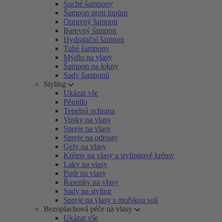
Suché šampony
Šampon proti lupům
Opravný šampon
Barevný šampon
Hydratační šampon
Tuhé šampony
Mýdlo na vlasy
Šampon na lokny
Sady šamponů
Styling
Ukázat vše
Pěnidlo
Tepelná ochrana
Vosky na vlasy
Spreje na vlasy
Spreje na odrosty
Gely na vlasy
Krémy na vlasy a stylingové krémy
Laky na vlasy
Pudr na vlasy
Řasenky na vlasy
Sady na styling
Spreje na vlasy s mořskou solí
Bezoplachová péče na vlasy
Ukázat vše