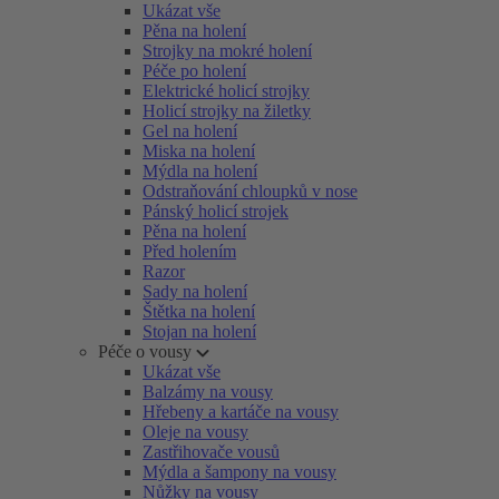
Ukázat vše
Pěna na holení
Strojky na mokré holení
Péče po holení
Elektrické holicí strojky
Holicí strojky na žiletky
Gel na holení
Miska na holení
Mýdla na holení
Odstraňování chloupků v nose
Pánský holicí strojek
Pěna na holení
Před holením
Razor
Sady na holení
Štětka na holení
Stojan na holení
Péče o vousy
Ukázat vše
Balzámy na vousy
Hřebeny a kartáče na vousy
Oleje na vousy
Zastřihovače vousů
Mýdla a šampony na vousy
Nůžky na vousy