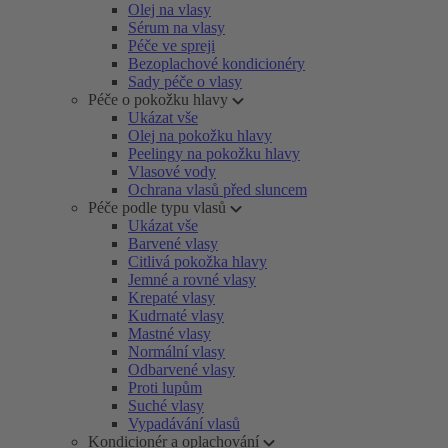
Olej na vlasy
Sérum na vlasy
Péče ve spreji
Bezoplachové kondicionéry
Sady péče o vlasy
Péče o pokožku hlavy
Ukázat vše
Olej na pokožku hlavy
Peelingy na pokožku hlavy
Vlasové vody
Ochrana vlasů před sluncem
Péče podle typu vlasů
Ukázat vše
Barvené vlasy
Citlivá pokožka hlavy
Jemné a rovné vlasy
Krepaté vlasy
Kudrnaté vlasy
Mastné vlasy
Normální vlasy
Odbarvené vlasy
Proti lupům
Suché vlasy
Vypadávání vlasů
Kondicionér a oplachování