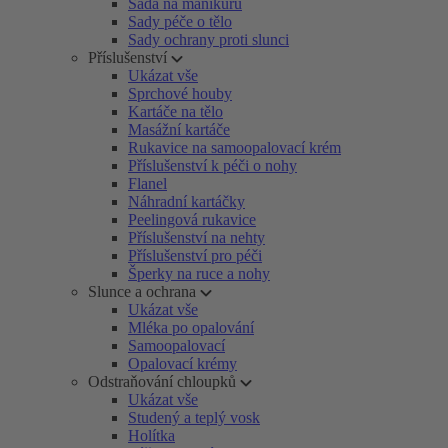
Sada na manikúru
Sady péče o tělo
Sady ochrany proti slunci
Příslušenství
Ukázat vše
Sprchové houby
Kartáče na tělo
Masážní kartáče
Rukavice na samoopalovací krém
Příslušenství k péči o nohy
Flanel
Náhradní kartáčky
Peelingová rukavice
Příslušenství na nehty
Příslušenství pro péči
Šperky na ruce a nohy
Slunce a ochrana
Ukázat vše
Mléka po opalování
Samoopalovací
Opalovací krémy
Odstraňování chloupků
Ukázat vše
Studený a teplý vosk
Holítka