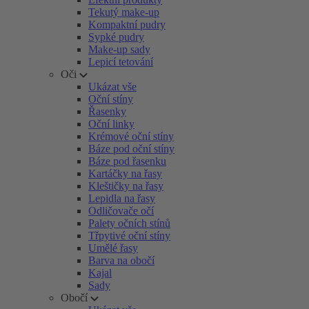
Tekutý make-up
Kompaktní pudry
Sypké pudry
Make-up sady
Lepicí tetování
Oči
Ukázat vše
Oční stíny
Řasenky
Oční linky
Krémové oční stíny
Báze pod oční stíny
Báze pod řasenku
Kartáčky na řasy
Kleštičky na řasy
Lepidla na řasy
Odličovače očí
Palety očních stínů
Třpytivé oční stíny
Umělé řasy
Barva na obočí
Kajal
Sady
Obočí