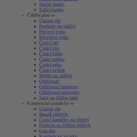
Noční masky
Zářící masky
Čištění pleti
Ukázat vše
Peelingy na obličej
Pleťová voda
Micelární voda
Čisticí gel
Čisticí olej
Čisticí krém
Čistící mléko
Čisticí pěna
Čisticí prášek
Mýdlo na obličej
Odličovač
Odličovací tampony
Odličovací ubrousky
Sady na čištění pleti
Kosmetické pomůcky
Ukázat vše
Masáž obličeje
Čisticí kartáčky na obličej
Nástroje na čištění obličeje
Gua sha
Kosmetické zrcátko