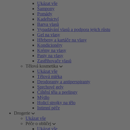
Ukázat vše
Šampony
Pomády
Kadeřnictví
Barva vlasů
Vypadávání vlasů a podpora jejich růstu
Gel na vlasy
Hřebeny a kartáče na vlasy
Kondicionéry
Krémy na vlasy
Pasty na vlasy
Zastřihovače vlasů
Tělová kosmetika
Ukázat vše
Tělová mléka
Deodoranty a antiperspiranty
Sprchové gely
Čištění těla a peelingy
Mýdlo
Holicí strojky na tělo
Intimní péče
Drogerie
Ukázat vše
Péče o obličej
Ukázat vše