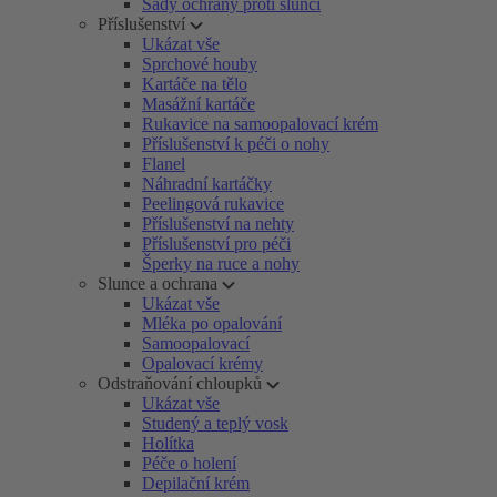
Sady ochrany proti slunci
Příslušenství
Ukázat vše
Sprchové houby
Kartáče na tělo
Masážní kartáče
Rukavice na samoopalovací krém
Příslušenství k péči o nohy
Flanel
Náhradní kartáčky
Peelingová rukavice
Příslušenství na nehty
Příslušenství pro péči
Šperky na ruce a nohy
Slunce a ochrana
Ukázat vše
Mléka po opalování
Samoopalovací
Opalovací krémy
Odstraňování chloupků
Ukázat vše
Studený a teplý vosk
Holítka
Péče o holení
Depilační krém