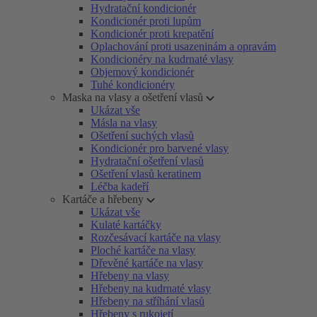
Hydratační kondicionér
Kondicionér proti lupům
Kondicionér proti krepatění
Oplachování proti usazeninám a opravám
Kondicionéry na kudrnaté vlasy
Objemový kondicionér
Tuhé kondicionéry
Maska na vlasy a ošetření vlasů
Ukázat vše
Másla na vlasy
Ošetření suchých vlasů
Kondicionér pro barvené vlasy
Hydratační ošetření vlasů
Ošetření vlasů keratinem
Léčba kadeří
Kartáče a hřebeny
Ukázat vše
Kulaté kartáčky
Rozčesávací kartáče na vlasy
Ploché kartáče na vlasy
Dřevěné kartáče na vlasy
Hřebeny na vlasy
Hřebeny na kudrnaté vlasy
Hřebeny na stříhání vlasů
Hřebeny s rukojetí