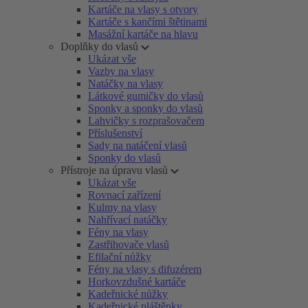
Kartáče na vlasy s otvory
Kartáče s kančími štětinami
Masážní kartáče na hlavu
Doplňky do vlasů
Ukázat vše
Vazby na vlasy
Natáčky na vlasy
Látkové gumičky do vlasů
Sponky a sponky do vlasů
Lahvičky s rozprašovačem
Příslušenství
Sady na natáčení vlasů
Sponky do vlasů
Přístroje na úpravu vlasů
Ukázat vše
Rovnací zařízení
Kulmy na vlasy
Nahřívací natáčky
Fény na vlasy
Zastřihovače vlasů
Efilační nůžky
Fény na vlasy s difuzérem
Horkovzdušné kartáče
Kadeřnické nůžky
Kadeřnické pláštěnky