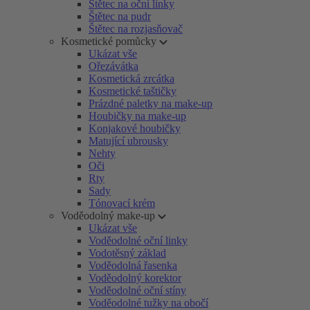
Štětec na oční linky
Štětec na pudr
Štětec na rozjasňovač
Kosmetické pomůcky
Ukázat vše
Ořezávátka
Kosmetická zrcátka
Kosmetické taštičky
Prázdné paletky na make-up
Houbičky na make-up
Konjakové houbičky
Matující ubrousky
Nehty
Oči
Rty
Sady
Tónovací krém
Voděodolný make-up
Ukázat vše
Voděodolné oční linky
Vodotěsný základ
Voděodolná řasenka
Voděodolný korektor
Voděodolné oční stíny
Voděodolné tužky na obočí