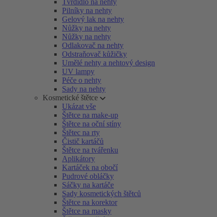
Tvrdidlo na nehty
Pilníky na nehty
Gelový lak na nehty
Nůžky na nehty
Nůžky na nehty
Odlakovač na nehty
Odstraňovač kůžičky
Umělé nehty a nehtový design
UV lampy
Péče o nehty
Sady na nehty
Kosmetické štětce
Ukázat vše
Štětce na make-up
Štětce na oční stíny
Štětec na rty
Čistič kartáčů
Štětce na tvářenku
Aplikátory
Kartáček na obočí
Pudrové obláčky
Sáčky na kartáče
Sady kosmetických štětců
Štětce na korektor
Štětce na masky