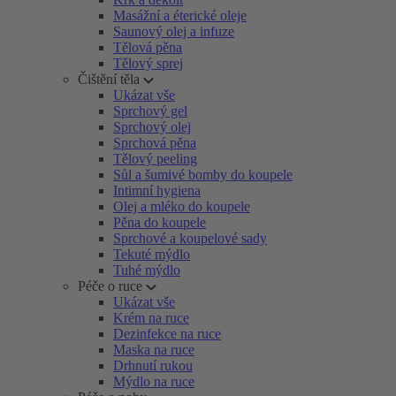
Masážní a éterické oleje
Saunový olej a infuze
Tělová pěna
Tělový sprej
Čištění těla
Ukázat vše
Sprchový gel
Sprchový olej
Sprchová pěna
Tělový peeling
Sůl a šumivé bomby do koupele
Intimní hygiena
Olej a mléko do koupele
Pěna do koupele
Sprchové a koupelové sady
Tekuté mýdlo
Tuhé mýdlo
Péče o ruce
Ukázat vše
Krém na ruce
Dezinfekce na ruce
Maska na ruce
Drhnutí rukou
Mýdlo na ruce