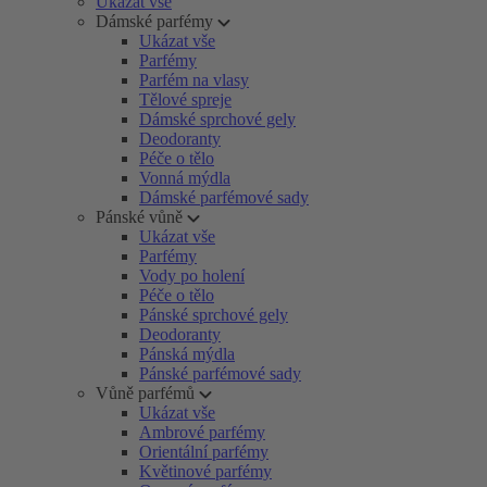
Ukázat vše
Dámské parfémy
Ukázat vše
Parfémy
Parfém na vlasy
Tělové spreje
Dámské sprchové gely
Deodoranty
Péče o tělo
Vonná mýdla
Dámské parfémové sady
Pánské vůně
Ukázat vše
Parfémy
Vody po holení
Péče o tělo
Pánské sprchové gely
Deodoranty
Pánská mýdla
Pánské parfémové sady
Vůně parfémů
Ukázat vše
Ambrové parfémy
Orientální parfémy
Květinové parfémy