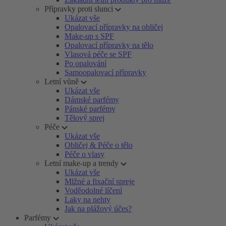
Přípravky proti slunci
Ukázat vše
Opalovací přípravky na obličej
Make-up s SPF
Opalovací přípravky na tělo
Vlasová péče se SPF
Po opalování
Samoopalovací přípravky
Letní vůně
Ukázat vše
Dámské parfémy
Pánské parfémy
Tělový sprej
Péče
Ukázat vše
Obličej & Péče o tělo
Péče o vlasy
Letní make-up a trendy
Ukázat vše
Mlžné a fixační spreje
Voděodolné líčení
Laky na nehty
Jak na plážový účes?
Parfémy