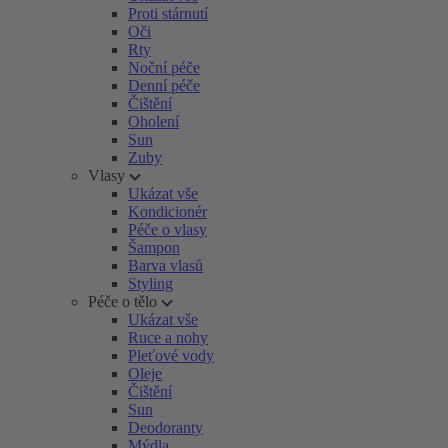
Proti stárnutí
Oči
Rty
Noční péče
Denní péče
Čištění
Oholení
Sun
Zuby
Vlasy
Ukázat vše
Kondicionér
Péče o vlasy
Šampon
Barva vlasů
Styling
Péče o tělo
Ukázat vše
Ruce a nohy
Pleťové vody
Oleje
Čištění
Sun
Deodoranty
Mýdla