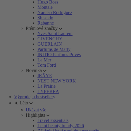
Hugo Boss
Montale
Narciso Rodriguez
Shiseido
Rabanne
Prémiové značky
Yves Saint Laurent
GIVENCHY
GUERLAIN
Parfums de Marly
INITIO Parfums Privés
La Mer
Tom Ford
Novinka
IRÄYE
NEST NEW YORK
La Prairie
TYPEBEA
Výprodej a bestsellery
☀️ Léto
Ukázat vše
Highlights
Travel Essentials
Letní beauty trendy 2026
Základní letní produkty pro muže