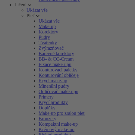
Líčení
Ukázat vše
Pleť
Ukázat vše
Make-up
Korektory
Pudry
Tvářenky
Zvýrazňovač
Barevné korektory
BB- & CC-Cream
Fixace make-upu
Konturovací paletky
Konturování obličeje
Krycí make-up
Minerální pudry
Odličovač make-upu
Primery
Krycí produkty
Doplňky
Make-up pro zralou pleť
Bronzery
Kompaktní make-up
Krémový make-up
Efektní produkty