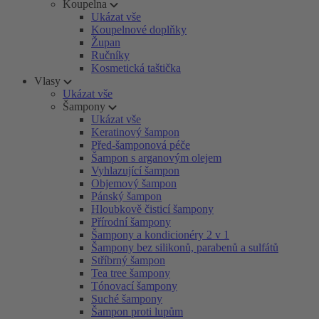
Koupelna
Ukázat vše
Koupelnové doplňky
Župan
Ručníky
Kosmetická taštička
Vlasy
Ukázat vše
Šampony
Ukázat vše
Keratinový šampon
Před-šamponová péče
Šampon s arganovým olejem
Vyhlazující šampon
Objemový šampon
Pánský šampon
Hloubkově čisticí šampony
Přírodní šampony
Šampony a kondicionéry 2 v 1
Šampony bez silikonů, parabenů a sulfátů
Stříbrný šampon
Tea tree šampony
Tónovací šampony
Suché šampony
Šampon proti lupům