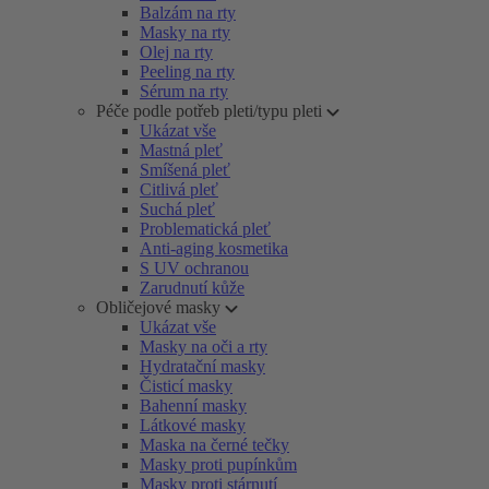
Balzám na rty
Masky na rty
Olej na rty
Peeling na rty
Sérum na rty
Péče podle potřeb pleti/typu pleti
Ukázat vše
Mastná pleť
Smíšená pleť
Citlivá pleť
Suchá pleť
Problematická pleť
Anti-aging kosmetika
S UV ochranou
Zarudnutí kůže
Obličejové masky
Ukázat vše
Masky na oči a rty
Hydratační masky
Čisticí masky
Bahenní masky
Látkové masky
Maska na černé tečky
Masky proti pupínkům
Masky proti stárnutí