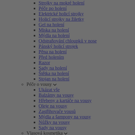
Strojky na mokré holení
Péče po holení
Elektrické holicí strojky
Holicí strojky na žiletky
Gel na holení
Miska na holení
Mýdla na holení
Odstraňování chloupků v nose
Pánský holicí strojek
Pěna na holení
Před holením
Razor
Sady na holení
Štětka na holení
Stojan na holení
Péče o vousy
Ukázat vše
Balzámy na vousy
Hřebeny a kartáče na vousy
Oleje na vousy
Zastřihovače vousů
Mýdla a šampony na vousy
Nůžky na vousy
Sady na vousy
Vlasová kosmetika