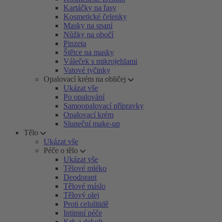
Kartáčky na řasy
Kosmetické čelenky
Masky na spaní
Nůžky na obočí
Pinzeta
Štětce na masky
Váleček s mikrojehlami
Vatové tyčinky
Opalovací krém na obličej
Ukázat vše
Po opalování
Samoopalovací přípravky
Opalovací krém
Sluneční make-up
Tělo
Ukázat vše
Péče o tělo
Ukázat vše
Tělové mléko
Deodorant
Tělové máslo
Tělový olej
Proti celulitidě
Intimní péče
Krk a dekolt