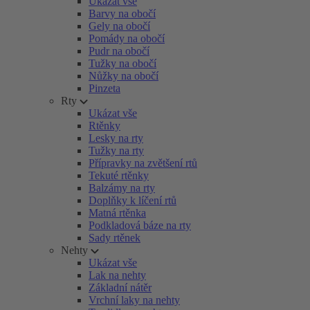
Ukázat vše
Barvy na obočí
Gely na obočí
Pomády na obočí
Pudr na obočí
Tužky na obočí
Nůžky na obočí
Pinzeta
Rty
Ukázat vše
Rtěnky
Lesky na rty
Tužky na rty
Přípravky na zvětšení rtů
Tekuté rtěnky
Balzámy na rty
Doplňky k líčení rtů
Matná rtěnka
Podkladová báze na rty
Sady rtěnek
Nehty
Ukázat vše
Lak na nehty
Základní nátěr
Vrchní laky na nehty