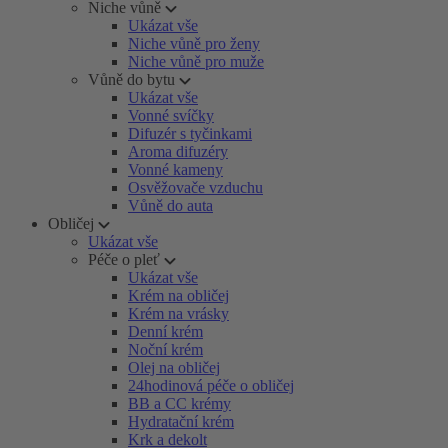
Niche vůně
Ukázat vše
Niche vůně pro ženy
Niche vůně pro muže
Vůně do bytu
Ukázat vše
Vonné svíčky
Difuzér s tyčinkami
Aroma difuzéry
Vonné kameny
Osvěžovače vzduchu
Vůně do auta
Obličej
Ukázat vše
Péče o pleť
Ukázat vše
Krém na obličej
Krém na vrásky
Denní krém
Noční krém
Olej na obličej
24hodinová péče o obličej
BB a CC krémy
Hydratační krém
Krk a dekolt