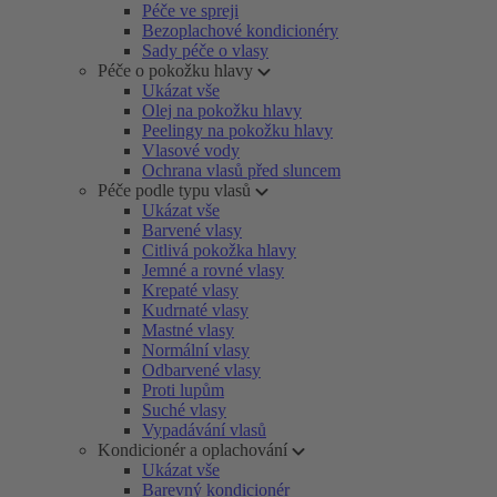
Péče ve spreji
Bezoplachové kondicionéry
Sady péče o vlasy
Péče o pokožku hlavy
Ukázat vše
Olej na pokožku hlavy
Peelingy na pokožku hlavy
Vlasové vody
Ochrana vlasů před sluncem
Péče podle typu vlasů
Ukázat vše
Barvené vlasy
Citlivá pokožka hlavy
Jemné a rovné vlasy
Krepaté vlasy
Kudrnaté vlasy
Mastné vlasy
Normální vlasy
Odbarvené vlasy
Proti lupům
Suché vlasy
Vypadávání vlasů
Kondicionér a oplachování
Ukázat vše
Barevný kondicionér