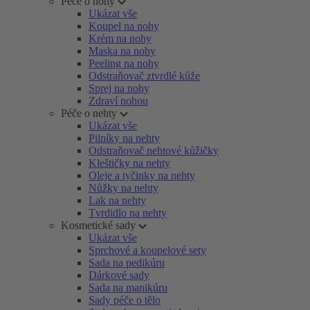
Péče o nohy
Ukázat vše
Koupel na nohy
Krém na nohy
Maska na nohy
Peeling na nohy
Odstraňovač ztvrdlé kůže
Sprej na nohy
Zdraví nohou
Péče o nehty
Ukázat vše
Pilníky na nehty
Odstraňovač nehtové kůžičky
Kleštičky na nehty
Oleje a tyčinky na nehty
Nůžky na nehty
Lak na nehty
Tvrdidlo na nehty
Kosmetické sady
Ukázat vše
Sprchové a koupelové sety
Sada na pedikúru
Dárkové sady
Sada na manikúru
Sady péče o tělo