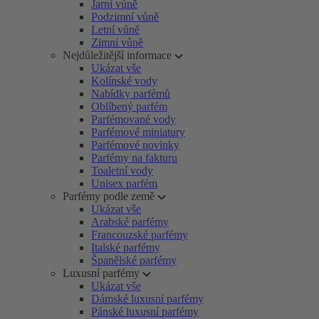
Jarní vůně
Podzimní vůně
Letní vůně
Zimní vůně
Nejdůležitější informace
Ukázat vše
Kolínské vody
Nabídky parfémů
Oblíbený parfém
Parfémované vody
Parfémové miniatury
Parfémové novinky
Parfémy na fakturu
Toaletní vody
Unisex parfém
Parfémy podle země
Ukázat vše
Arabské parfémy
Francouzské parfémy
Italské parfémy
Španělské parfémy
Luxusní parfémy
Ukázat vše
Dámské luxusní parfémy
Pánské luxusní parfémy