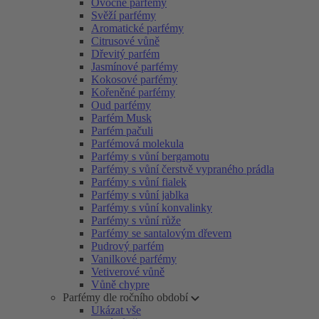
Ovocné parfémy
Svěží parfémy
Aromatické parfémy
Citrusové vůně
Dřevitý parfém
Jasmínové parfémy
Kokosové parfémy
Kořeněné parfémy
Oud parfémy
Parfém Musk
Parfém pačuli
Parfémová molekula
Parfémy s vůní bergamotu
Parfémy s vůní čerstvě vypraného prádla
Parfémy s vůní fialek
Parfémy s vůní jablka
Parfémy s vůní konvalinky
Parfémy s vůní růže
Parfémy se santalovým dřevem
Pudrový parfém
Vanilkové parfémy
Vetiverové vůně
Vůně chypre
Parfémy dle ročního období
Ukázat vše