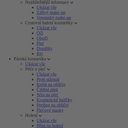
Nejdůležitější informace
Ukázat vše
Zářivý make-up
Veganský make-up
Cestovní balení kosmetiky
Ukázat vše
Oči
Obočí
Pleť
Doplňky
Rty
Pánská kosmetika
Ukázat vše
Péče o pleť
Ukázat vše
Proti stárnutí
Krém na obličej
Čištění pleti
Séra na pleť
Kosmetické balíčky
Peeling na obličej
Pleťové masky
Holení
Ukázat vše
Pěna na holení