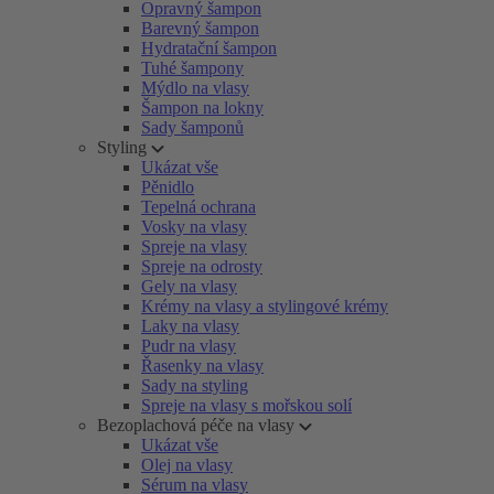
Opravný šampon
Barevný šampon
Hydratační šampon
Tuhé šampony
Mýdlo na vlasy
Šampon na lokny
Sady šamponů
Styling
Ukázat vše
Pěnidlo
Tepelná ochrana
Vosky na vlasy
Spreje na vlasy
Spreje na odrosty
Gely na vlasy
Krémy na vlasy a stylingové krémy
Laky na vlasy
Pudr na vlasy
Řasenky na vlasy
Sady na styling
Spreje na vlasy s mořskou solí
Bezoplachová péče na vlasy
Ukázat vše
Olej na vlasy
Sérum na vlasy