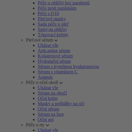
Péče o obličej bez parabenů
Péče proti pupínkům
Péče s Q10
Pleťové masky
Sada péče o pleť
Sprej na obličej
Tónovací krémy
Pleťové sérum
Ukázat vše
Anti-aging sérum
Kolagenové sérum
Hydratační sérum
Sérum s kyselinou hyaluronovou
Sérum s vitamínem C
Ampule
Péče o oční okolí
Ukázat vše
Sérum na obočí
Oční krém
Masky a polštářky na oči
Oční sérum
Sérum na řasy
Oční gel
Péče o rty
Ukázat vše