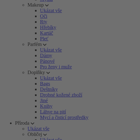
Makeup
Ukázat vše
Oči
Rty
Hřebíky
Kartáč
Pleť
Parfém
Ukázat vše
Dámy
Pánové
Pro ženy i muže
Doplňky
Ukázat vše
Bags
Deštníky
Drobné kožené zboží
Jiné
Knihy
Láhve na pití
Mycí a čisticí prostředky
Příroda
Ukázat vše
Obličej
Ukázat vše