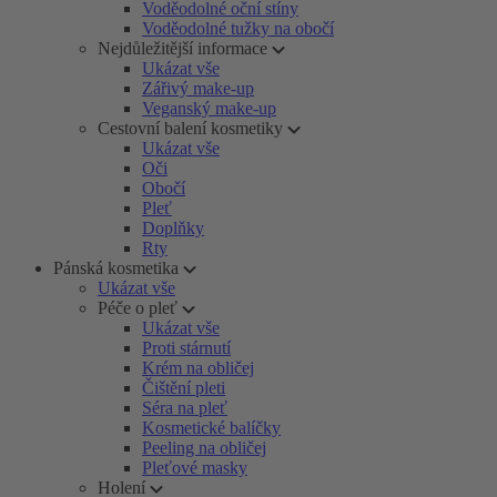
Voděodolné oční stíny
Voděodolné tužky na obočí
Nejdůležitější informace
Ukázat vše
Zářivý make-up
Veganský make-up
Cestovní balení kosmetiky
Ukázat vše
Oči
Obočí
Pleť
Doplňky
Rty
Pánská kosmetika
Ukázat vše
Péče o pleť
Ukázat vše
Proti stárnutí
Krém na obličej
Čištění pleti
Séra na pleť
Kosmetické balíčky
Peeling na obličej
Pleťové masky
Holení