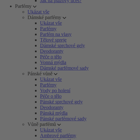
Jak na plážový účes?
Parfémy
Ukázat vše
Dámské parfémy
Ukázat vše
Parfémy
Parfém na vlasy
Tělové spreje
Dámské sprchové gely
Deodoranty
Péče o tělo
Vonná mýdla
Dámské parfémové sady
Pánské vůně
Ukázat vše
Parfémy
Vody po holení
Péče o tělo
Pánské sprchové gely
Deodoranty
Pánská mýdla
Pánské parfémové sady
Vůně parfémů
Ukázat vše
Ambrové parfémy