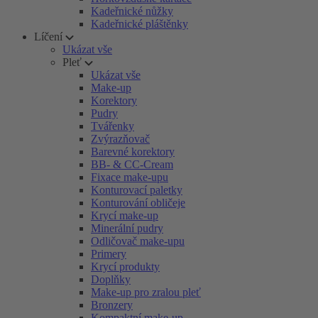
Kadeřnické nůžky
Kadeřnické pláštěnky
Líčení
Ukázat vše
Pleť
Ukázat vše
Make-up
Korektory
Pudry
Tvářenky
Zvýrazňovač
Barevné korektory
BB- & CC-Cream
Fixace make-upu
Konturovací paletky
Konturování obličeje
Krycí make-up
Minerální pudry
Odličovač make-upu
Primery
Krycí produkty
Doplňky
Make-up pro zralou pleť
Bronzery
Kompaktní make-up