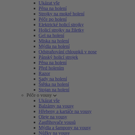
Ukázat vše
Pěna na holení
Strojky na mokré holení
Péče po holení
Elektrické holicí strojky
Holicí strojky na žiletky
Gel na holení
Miska na holení
Mýdla na holení
Odstraňování chloupků v nose
Pánský holicí strojek
Pěna na holení
Před holením
Razor
Sady na holení
Štětka na holení
Stojan na holení
Péče o vousy
Ukázat vše
Balzámy na vousy
Hřebeny a kartáče na vousy
Oleje na vousy
Zastřihovače vousů
Mýdla a šampony na vousy
Nůžky na vousy