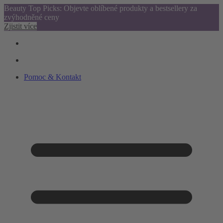
Beauty Top Picks: Objevte oblíbené produkty a bestsellery za
zvýhodněné ceny
Zjistit více
Pomoc & Kontakt