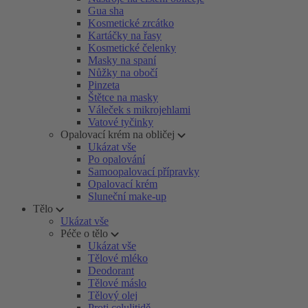
Gua sha
Kosmetické zrcátko
Kartáčky na řasy
Kosmetické čelenky
Masky na spaní
Nůžky na obočí
Pinzeta
Štětce na masky
Váleček s mikrojehlami
Vatové tyčinky
Opalovací krém na obličej
Ukázat vše
Po opalování
Samoopalovací přípravky
Opalovací krém
Sluneční make-up
Tělo
Ukázat vše
Péče o tělo
Ukázat vše
Tělové mléko
Deodorant
Tělové máslo
Tělový olej
Proti celulitidě