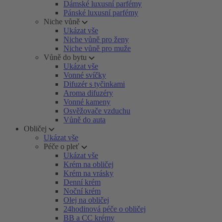
Dámské luxusní parfémy
Pánské luxusní parfémy
Niche vůně
Ukázat vše
Niche vůně pro ženy
Niche vůně pro muže
Vůně do bytu
Ukázat vše
Vonné svíčky
Difuzér s tyčinkami
Aroma difuzéry
Vonné kameny
Osvěžovače vzduchu
Vůně do auta
Obličej
Ukázat vše
Péče o pleť
Ukázat vše
Krém na obličej
Krém na vrásky
Denní krém
Noční krém
Olej na obličej
24hodinová péče o obličej
BB a CC krémy