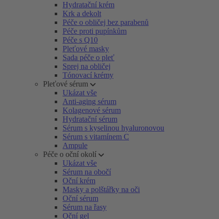
Hydratační krém
Krk a dekolt
Péče o obličej bez parabenů
Péče proti pupínkům
Péče s Q10
Pleťové masky
Sada péče o pleť
Sprej na obličej
Tónovací krémy
Pleťové sérum
Ukázat vše
Anti-aging sérum
Kolagenové sérum
Hydratační sérum
Sérum s kyselinou hyaluronovou
Sérum s vitamínem C
Ampule
Péče o oční okolí
Ukázat vše
Sérum na obočí
Oční krém
Masky a polštářky na oči
Oční sérum
Sérum na řasy
Oční gel