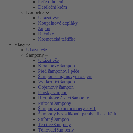
Péče o holení
Depilační krém
Koupelna
Ukázat vše
Koupelnové doplňky
Župan
Ručníky
Kosmetická taštička
Vlasy
Ukázat vše
Šampony
Ukázat vše
Keratinový šampon
Před-šamponová péče
Šampon s arganovým olejem
Vyhlazující šampon
Objemový šampon
Pánský šampon
Hloubkově čisticí šampony
Přírodní šampony
Šampony a kondicionéry 2 v 1
Šampony bez silikonů, parabenů a sulfátů
Stříbrný šampon
Tea tree šampony
Tónovací šampony