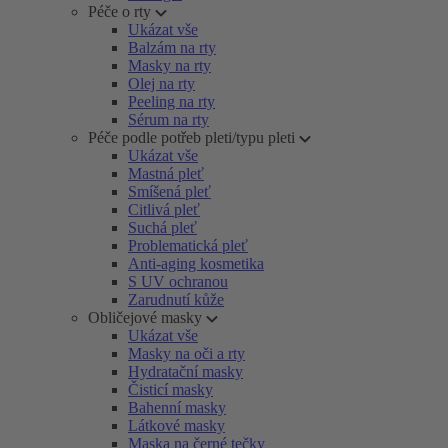
Péče o rty
Ukázat vše
Balzám na rty
Masky na rty
Olej na rty
Peeling na rty
Sérum na rty
Péče podle potřeb pleti/typu pleti
Ukázat vše
Mastná pleť
Smíšená pleť
Citlivá pleť
Suchá pleť
Problematická pleť
Anti-aging kosmetika
S UV ochranou
Zarudnutí kůže
Obličejové masky
Ukázat vše
Masky na oči a rty
Hydratační masky
Čisticí masky
Bahenní masky
Látkové masky
Maska na černé tečky