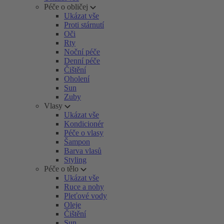
Péče o obličej
Ukázat vše
Proti stárnutí
Oči
Rty
Noční péče
Denní péče
Čištění
Oholení
Sun
Zuby
Vlasy
Ukázat vše
Kondicionér
Péče o vlasy
Šampon
Barva vlasů
Styling
Péče o tělo
Ukázat vše
Ruce a nohy
Pleťové vody
Oleje
Čištění
Sun