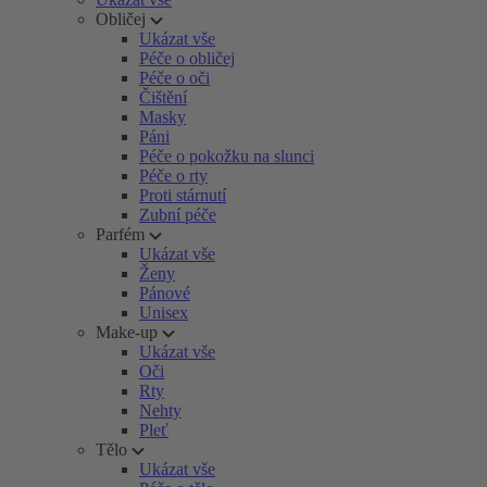
Obličej
Ukázat vše
Péče o obličej
Péče o oči
Čištění
Masky
Páni
Péče o pokožku na slunci
Péče o rty
Proti stárnutí
Zubní péče
Parfém
Ukázat vše
Ženy
Pánové
Unisex
Make-up
Ukázat vše
Oči
Rty
Nehty
Pleť
Tělo
Ukázat vše