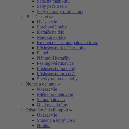
Sada na manikúru
Sady péče o tělo
Sady ochrany proti slunci
Příslušenství
Ukázat vše
Sprchové houby
Kartáče na tělo
Masážní kartáče
Rukavice na samoopalovací krém
Příslušenství k péči o nohy
Flanel
Náhradní kartáčky
Peelingová rukavice
Příslušenství na nehty
Příslušenství pro péči
Šperky na ruce a nohy
Slunce a ochrana
Ukázat vše
Mléka po opalování
Samoopalovací
Opalovací krémy
Odstraňování chloupků
Ukázat vše
Studený a teplý vosk
Holítka