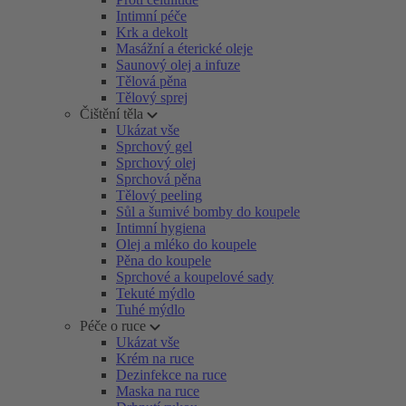
Intimní péče
Krk a dekolt
Masážní a éterické oleje
Saunový olej a infuze
Tělová pěna
Tělový sprej
Čištění těla
Ukázat vše
Sprchový gel
Sprchový olej
Sprchová pěna
Tělový peeling
Sůl a šumivé bomby do koupele
Intimní hygiena
Olej a mléko do koupele
Pěna do koupele
Sprchové a koupelové sady
Tekuté mýdlo
Tuhé mýdlo
Péče o ruce
Ukázat vše
Krém na ruce
Dezinfekce na ruce
Maska na ruce