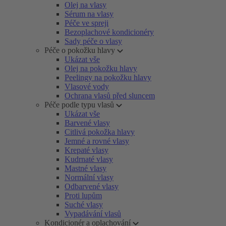
Olej na vlasy
Sérum na vlasy
Péče ve spreji
Bezoplachové kondicionéry
Sady péče o vlasy
Péče o pokožku hlavy
Ukázat vše
Olej na pokožku hlavy
Peelingy na pokožku hlavy
Vlasové vody
Ochrana vlasů před sluncem
Péče podle typu vlasů
Ukázat vše
Barvené vlasy
Citlivá pokožka hlavy
Jemné a rovné vlasy
Krepaté vlasy
Kudrnaté vlasy
Mastné vlasy
Normální vlasy
Odbarvené vlasy
Proti lupům
Suché vlasy
Vypadávání vlasů
Kondicionér a oplachování