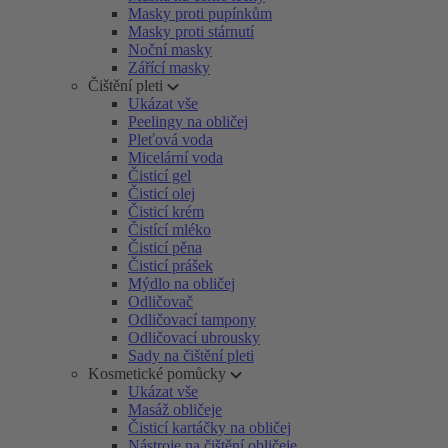
Masky proti pupínkům
Masky proti stárnutí
Noční masky
Zářící masky
Čištění pleti
Ukázat vše
Peelingy na obličej
Pleťová voda
Micelární voda
Čisticí gel
Čisticí olej
Čisticí krém
Čistící mléko
Čisticí pěna
Čisticí prášek
Mýdlo na obličej
Odličovač
Odličovací tampony
Odličovací ubrousky
Sady na čištění pleti
Kosmetické pomůcky
Ukázat vše
Masáž obličeje
Čisticí kartáčky na obličej
Nástroje na čištění obličeje