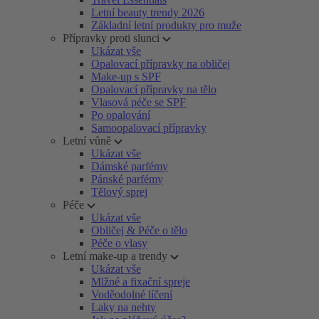
Letní beauty trendy 2026
Základní letní produkty pro muže
Přípravky proti slunci
Ukázat vše
Opalovací přípravky na obličej
Make-up s SPF
Opalovací přípravky na tělo
Vlasová péče se SPF
Po opalování
Samoopalovací přípravky
Letní vůně
Ukázat vše
Dámské parfémy
Pánské parfémy
Tělový sprej
Péče
Ukázat vše
Obličej & Péče o tělo
Péče o vlasy
Letní make-up a trendy
Ukázat vše
Mlžné a fixační spreje
Voděodolné líčení
Laky na nehty