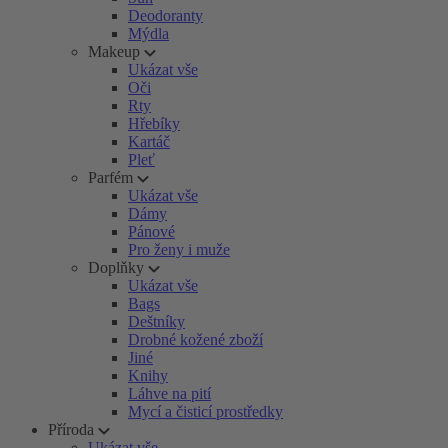
Deodoranty
Mýdla
Makeup
Ukázat vše
Oči
Rty
Hřebíky
Kartáč
Pleť
Parfém
Ukázat vše
Dámy
Pánové
Pro ženy i muže
Doplňky
Ukázat vše
Bags
Deštníky
Drobné kožené zboží
Jiné
Knihy
Láhve na pití
Mycí a čisticí prostředky
Příroda
Ukázat vše