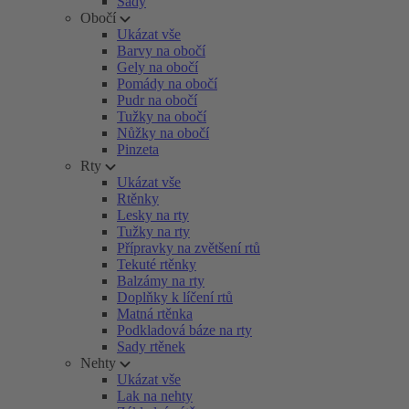
Sady
Obočí
Ukázat vše
Barvy na obočí
Gely na obočí
Pomády na obočí
Pudr na obočí
Tužky na obočí
Nůžky na obočí
Pinzeta
Rty
Ukázat vše
Rtěnky
Lesky na rty
Tužky na rty
Přípravky na zvětšení rtů
Tekuté rtěnky
Balzámy na rty
Doplňky k líčení rtů
Matná rtěnka
Podkladová báze na rty
Sady rtěnek
Nehty
Ukázat vše
Lak na nehty