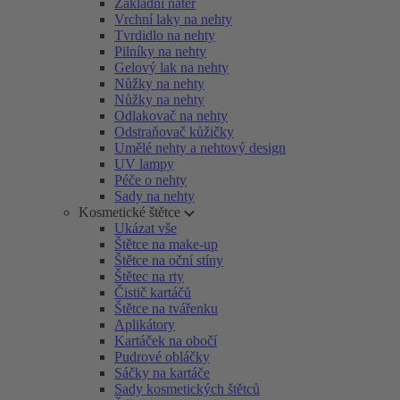
Základní nátěr
Vrchní laky na nehty
Tvrdidlo na nehty
Pilníky na nehty
Gelový lak na nehty
Nůžky na nehty
Nůžky na nehty
Odlakovač na nehty
Odstraňovač kůžičky
Umělé nehty a nehtový design
UV lampy
Péče o nehty
Sady na nehty
Kosmetické štětce
Ukázat vše
Štětce na make-up
Štětce na oční stíny
Štětec na rty
Čistič kartáčů
Štětce na tvářenku
Aplikátory
Kartáček na obočí
Pudrové obláčky
Sáčky na kartáče
Sady kosmetických štětců