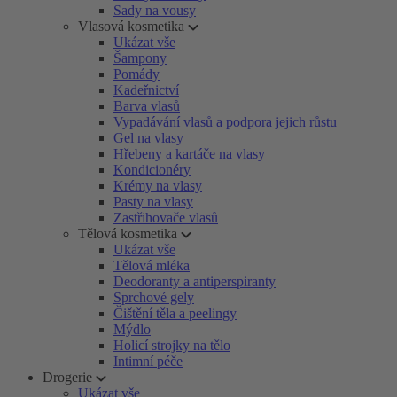
Sady na vousy
Vlasová kosmetika
Ukázat vše
Šampony
Pomády
Kadeřnictví
Barva vlasů
Vypadávání vlasů a podpora jejich růstu
Gel na vlasy
Hřebeny a kartáče na vlasy
Kondicionéry
Krémy na vlasy
Pasty na vlasy
Zastřihovače vlasů
Tělová kosmetika
Ukázat vše
Tělová mléka
Deodoranty a antiperspiranty
Sprchové gely
Čištění těla a peelingy
Mýdlo
Holicí strojky na tělo
Intimní péče
Drogerie
Ukázat vše