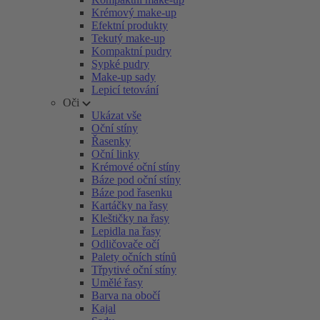
Krémový make-up
Efektní produkty
Tekutý make-up
Kompaktní pudry
Sypké pudry
Make-up sady
Lepicí tetování
Oči
Ukázat vše
Oční stíny
Řasenky
Oční linky
Krémové oční stíny
Báze pod oční stíny
Báze pod řasenku
Kartáčky na řasy
Kleštičky na řasy
Lepidla na řasy
Odličovače očí
Palety očních stínů
Třpytivé oční stíny
Umělé řasy
Barva na obočí
Kajal