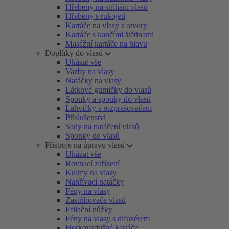
Hřebeny na stříhání vlasů
Hřebeny s rukojetí
Kartáče na vlasy s otvory
Kartáče s kančími štětinami
Masážní kartáče na hlavu
Doplňky do vlasů
Ukázat vše
Vazby na vlasy
Natáčky na vlasy
Látkové gumičky do vlasů
Sponky a sponky do vlasů
Lahvičky s rozprašovačem
Příslušenství
Sady na natáčení vlasů
Sponky do vlasů
Přístroje na úpravu vlasů
Ukázat vše
Rovnací zařízení
Kulmy na vlasy
Nahřívací natáčky
Fény na vlasy
Zastřihovače vlasů
Efilační nůžky
Fény na vlasy s difuzérem
Horkovzdušné kartáče