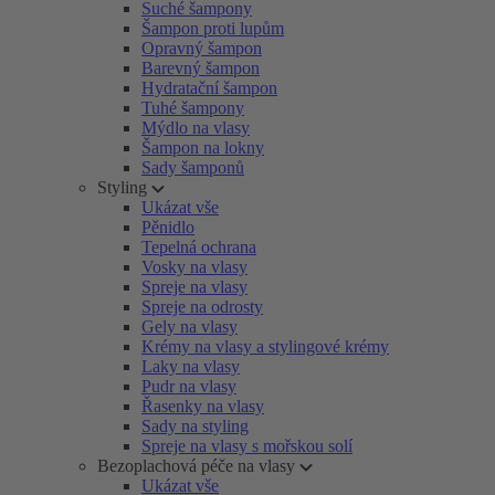
Suché šampony
Šampon proti lupům
Opravný šampon
Barevný šampon
Hydratační šampon
Tuhé šampony
Mýdlo na vlasy
Šampon na lokny
Sady šamponů
Styling
Ukázat vše
Pěnidlo
Tepelná ochrana
Vosky na vlasy
Spreje na vlasy
Spreje na odrosty
Gely na vlasy
Krémy na vlasy a stylingové krémy
Laky na vlasy
Pudr na vlasy
Řasenky na vlasy
Sady na styling
Spreje na vlasy s mořskou solí
Bezoplachová péče na vlasy
Ukázat vše