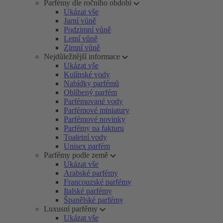
Parfémy dle ročního období
Ukázat vše
Jarní vůně
Podzimní vůně
Letní vůně
Zimní vůně
Nejdůležitější informace
Ukázat vše
Kolínské vody
Nabídky parfémů
Oblíbený parfém
Parfémované vody
Parfémové miniatury
Parfémové novinky
Parfémy na fakturu
Toaletní vody
Unisex parfém
Parfémy podle země
Ukázat vše
Arabské parfémy
Francouzské parfémy
Italské parfémy
Španělské parfémy
Luxusní parfémy
Ukázat vše