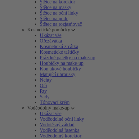
Štětce na korektor
Štětce na masky
Štětec na oční linky
Štětec na pudr
Štětec na rozjasňovač
Kosmetické pomůcky
Ukázat vše
Ořezávátka
Kosmetická zrcátka
Kosmetické taštičky
Prázdné paletky na make-up
Houbičky na make-up
Konjakové houbičky
Matující ubrousky
Nehty
Oči
Rty
Sady
Tónovací krém
Voděodolný make-up
Ukázat vše
Voděodolné oční linky
Vodotěsný základ
Voděodolná řasenka
Voděodolný korektor