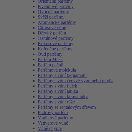
Orientální parfémy
Květinové parfémy
Ovocné parfémy
Svěží parfémy
Aromatické parfémy
Citrusové vůně
Dřevitý parfém
Jasmínové parfémy
Kokosové parfémy
Kořeněné parfémy
Oud parfémy
Parfém Musk
Parfém pačuli
Parfémová molekula
Parfémy s vůní bergamotu
Parfémy s vůní čerstvě vypraného prádla
Parfémy s vůní fialek
Parfémy s vůní jablka
Parfémy s vůní konvalinky
Parfémy s vůní růže
Parfémy se santalovým dřevem
Pudrový parfém
Vanilkové parfémy
Vetiverové vůně
Vůně chypre