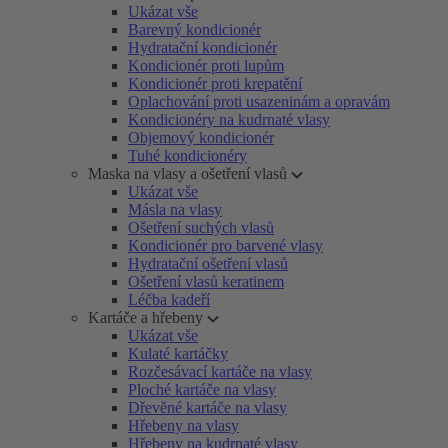
Ukázat vše
Barevný kondicionér
Hydratační kondicionér
Kondicionér proti lupům
Kondicionér proti krepatění
Oplachování proti usazeninám a opravám
Kondicionéry na kudrnaté vlasy
Objemový kondicionér
Tuhé kondicionéry
Maska na vlasy a ošetření vlasů
Ukázat vše
Másla na vlasy
Ošetření suchých vlasů
Kondicionér pro barvené vlasy
Hydratační ošetření vlasů
Ošetření vlasů keratinem
Léčba kadeří
Kartáče a hřebeny
Ukázat vše
Kulaté kartáčky
Rozčesávací kartáče na vlasy
Ploché kartáče na vlasy
Dřevěné kartáče na vlasy
Hřebeny na vlasy
Hřebeny na kudrnaté vlasy