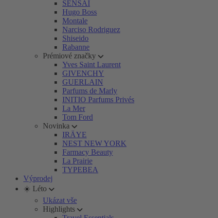
SENSAI
Hugo Boss
Montale
Narciso Rodriguez
Shiseido
Rabanne
Prémiové značky
Yves Saint Laurent
GIVENCHY
GUERLAIN
Parfums de Marly
INITIO Parfums Privés
La Mer
Tom Ford
Novinka
IRÄYE
NEST NEW YORK
Farmacy Beauty
La Prairie
TYPEBEA
Výprodej
☀️ Léto
Ukázat vše
Highlights
Travel Essentials