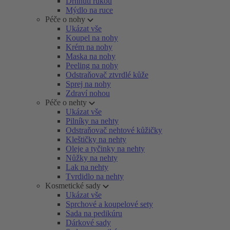
Drhnutí rukou
Mýdlo na ruce
Péče o nohy
Ukázat vše
Koupel na nohy
Krém na nohy
Maska na nohy
Peeling na nohy
Odstraňovač ztvrdlé kůže
Sprej na nohy
Zdraví nohou
Péče o nehty
Ukázat vše
Pilníky na nehty
Odstraňovač nehtové kůžičky
Kleštičky na nehty
Oleje a tyčinky na nehty
Nůžky na nehty
Lak na nehty
Tvrdidlo na nehty
Kosmetické sady
Ukázat vše
Sprchové a koupelové sety
Sada na pedikúru
Dárkové sady