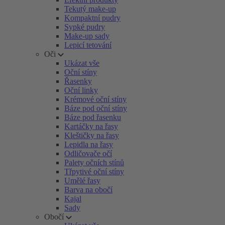
Tekutý make-up
Kompaktní pudry
Sypké pudry
Make-up sady
Lepicí tetování
Oči
Ukázat vše
Oční stíny
Řasenky
Oční linky
Krémové oční stíny
Báze pod oční stíny
Báze pod řasenku
Kartáčky na řasy
Kleštičky na řasy
Lepidla na řasy
Odličovače očí
Palety očních stínů
Třpytivé oční stíny
Umělé řasy
Barva na obočí
Kajal
Sady
Obočí