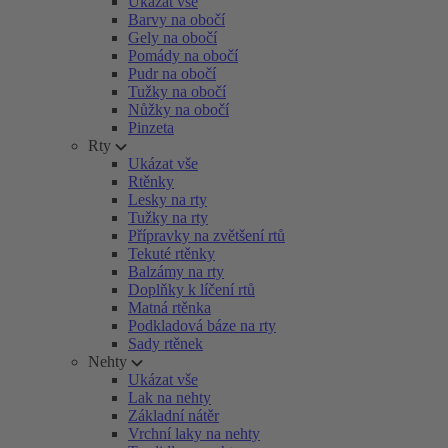
Ukázat vše
Barvy na obočí
Gely na obočí
Pomády na obočí
Pudr na obočí
Tužky na obočí
Nůžky na obočí
Pinzeta
Rty
Ukázat vše
Rtěnky
Lesky na rty
Tužky na rty
Přípravky na zvětšení rtů
Tekuté rtěnky
Balzámy na rty
Doplňky k líčení rtů
Matná rtěnka
Podkladová báze na rty
Sady rtěnek
Nehty
Ukázat vše
Lak na nehty
Základní nátěr
Vrchní laky na nehty