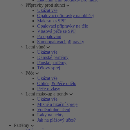
Přípravky proti slunci
Ukázat vše
Opalovací přípravky na obličej
Make-up s SPF
Opalovací přípravky na tělo
Vlasová péče se SPF
Po opalování
Samoopalovací přípravky
Letní vůně
Ukázat vše
Dámské parfémy
Pánské parfémy
Tělový sprej
Péče
Ukázat vše
Obličej & Péče o tělo
Péče o vlasy
Letní make-up a trendy
Ukázat vše
Mlžné a fixační spreje
Voděodolné líčení
Laky na nehty
Jak na plážový účes?
Parfémy