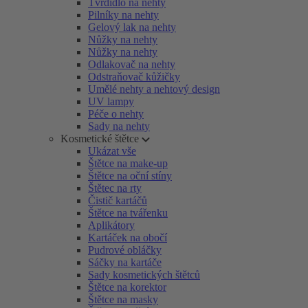
Tvrdidlo na nehty
Pilníky na nehty
Gelový lak na nehty
Nůžky na nehty
Nůžky na nehty
Odlakovač na nehty
Odstraňovač kůžičky
Umělé nehty a nehtový design
UV lampy
Péče o nehty
Sady na nehty
Kosmetické štětce
Ukázat vše
Štětce na make-up
Štětce na oční stíny
Štětec na rty
Čistič kartáčů
Štětce na tvářenku
Aplikátory
Kartáček na obočí
Pudrové obláčky
Sáčky na kartáče
Sady kosmetických štětců
Štětce na korektor
Štětce na masky