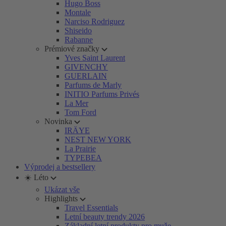
Hugo Boss
Montale
Narciso Rodriguez
Shiseido
Rabanne
Prémiové značky
Yves Saint Laurent
GIVENCHY
GUERLAIN
Parfums de Marly
INITIO Parfums Privés
La Mer
Tom Ford
Novinka
IRÄYE
NEST NEW YORK
La Prairie
TYPEBEA
Výprodej a bestsellery
☀️ Léto
Ukázat vše
Highlights
Travel Essentials
Letní beauty trendy 2026
Základní letní produkty pro muže