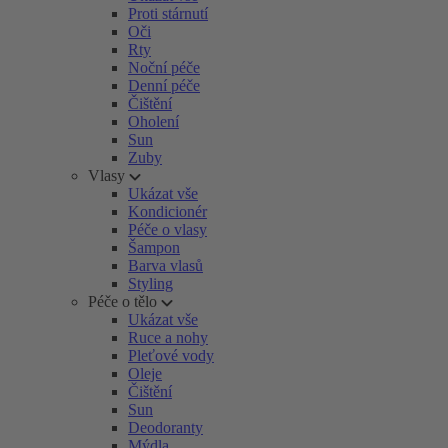
Proti stárnutí
Oči
Rty
Noční péče
Denní péče
Čištění
Oholení
Sun
Zuby
Vlasy
Ukázat vše
Kondicionér
Péče o vlasy
Šampon
Barva vlasů
Styling
Péče o tělo
Ukázat vše
Ruce a nohy
Pleťové vody
Oleje
Čištění
Sun
Deodoranty
Mýdla