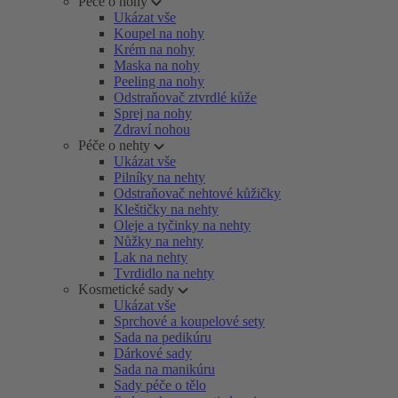
Péče o nohy
Ukázat vše
Koupel na nohy
Krém na nohy
Maska na nohy
Peeling na nohy
Odstraňovač ztvrdlé kůže
Sprej na nohy
Zdraví nohou
Péče o nehty
Ukázat vše
Pilníky na nehty
Odstraňovač nehtové kůžičky
Kleštičky na nehty
Oleje a tyčinky na nehty
Nůžky na nehty
Lak na nehty
Tvrdidlo na nehty
Kosmetické sady
Ukázat vše
Sprchové a koupelové sety
Sada na pedikúru
Dárkové sady
Sada na manikúru
Sady péče o tělo