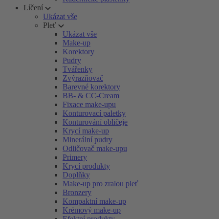
Líčení
Ukázat vše
Pleť
Ukázat vše
Make-up
Korektory
Pudry
Tvářenky
Zvýrazňovač
Barevné korektory
BB- & CC-Cream
Fixace make-upu
Konturovací paletky
Konturování obličeje
Krycí make-up
Minerální pudry
Odličovač make-upu
Primery
Krycí produkty
Doplňky
Make-up pro zralou pleť
Bronzery
Kompaktní make-up
Krémový make-up
Efektní produkty