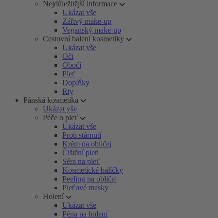
Nejdůležitější informace
Ukázat vše
Zářivý make-up
Veganský make-up
Cestovní balení kosmetiky
Ukázat vše
Oči
Obočí
Pleť
Doplňky
Rty
Pánská kosmetika
Ukázat vše
Péče o pleť
Ukázat vše
Proti stárnutí
Krém na obličej
Čištění pleti
Séra na pleť
Kosmetické balíčky
Peeling na obličej
Pleťové masky
Holení
Ukázat vše
Pěna na holení