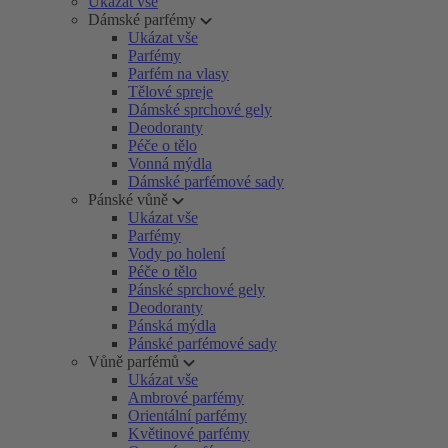
Ukázat vše
Dámské parfémy
Ukázat vše
Parfémy
Parfém na vlasy
Tělové spreje
Dámské sprchové gely
Deodoranty
Péče o tělo
Vonná mýdla
Dámské parfémové sady
Pánské vůně
Ukázat vše
Parfémy
Vody po holení
Péče o tělo
Pánské sprchové gely
Deodoranty
Pánská mýdla
Pánské parfémové sady
Vůně parfémů
Ukázat vše
Ambrové parfémy
Orientální parfémy
Květinové parfémy