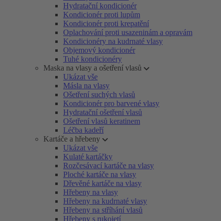
Hydratační kondicionér
Kondicionér proti lupům
Kondicionér proti krepatění
Oplachování proti usazeninám a opravám
Kondicionéry na kudrnaté vlasy
Objemový kondicionér
Tuhé kondicionéry
Maska na vlasy a ošetření vlasů
Ukázat vše
Másla na vlasy
Ošetření suchých vlasů
Kondicionér pro barvené vlasy
Hydratační ošetření vlasů
Ošetření vlasů keratinem
Léčba kadeří
Kartáče a hřebeny
Ukázat vše
Kulaté kartáčky
Rozčesávací kartáče na vlasy
Ploché kartáče na vlasy
Dřevěné kartáče na vlasy
Hřebeny na vlasy
Hřebeny na kudrnaté vlasy
Hřebeny na stříhání vlasů
Hřebeny s rukojetí