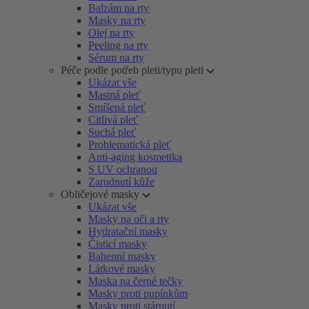
Balzám na rty
Masky na rty
Olej na rty
Peeling na rty
Sérum na rty
Péče podle potřeb pleti/typu pleti
Ukázat vše
Mastná pleť
Smíšená pleť
Citlivá pleť
Suchá pleť
Problematická pleť
Anti-aging kosmetika
S UV ochranou
Zarudnutí kůže
Obličejové masky
Ukázat vše
Masky na oči a rty
Hydratační masky
Čisticí masky
Bahenní masky
Látkové masky
Maska na černé tečky
Masky proti pupínkům
Masky proti stárnutí