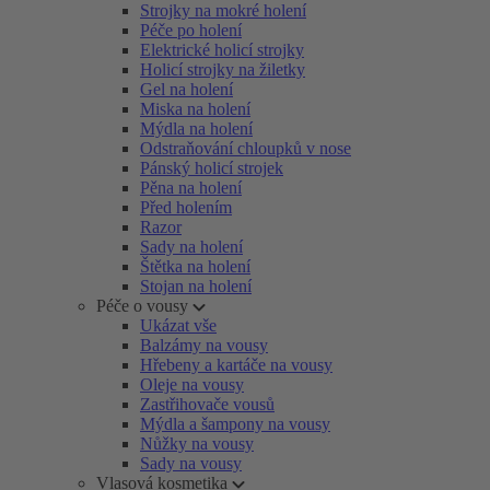
Strojky na mokré holení
Péče po holení
Elektrické holicí strojky
Holicí strojky na žiletky
Gel na holení
Miska na holení
Mýdla na holení
Odstraňování chloupků v nose
Pánský holicí strojek
Pěna na holení
Před holením
Razor
Sady na holení
Štětka na holení
Stojan na holení
Péče o vousy
Ukázat vše
Balzámy na vousy
Hřebeny a kartáče na vousy
Oleje na vousy
Zastřihovače vousů
Mýdla a šampony na vousy
Nůžky na vousy
Sady na vousy
Vlasová kosmetika