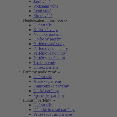
Jarní vůně
Podzimní vůně
Letní vůně
Zimní vůně
Nejdůležitější informace
Ukázat vše
Kolínské vody
Nabídky parfémů
Oblíbený parfém
Parfémované vody
Parfémové miniatury
Parfémové novinky
Parfémy na fakturu
Toaletní vody
Unisex parfém
Parfémy podle země
Ukázat vše
Arabské parfémy
Francouzské parfémy
Italské parfémy
Španělské parfémy
Luxusní parfémy
Ukázat vše
Dámské luxusní parfémy
Pánské luxusní parfémy