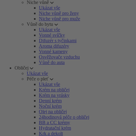
Niche vůně
Ukázat vše
Niche vůně pro ženy
Niche vůně pro muže
Vůně do bytu
Ukázat vše
Vonné svíčky
Difuzér s tyčinkami
Aroma difuzéry
Vonné kameny
Osvěžovače vzduchu
Vůně do auta
Obličej
Ukázat vše
Péče o pleť
Ukázat vše
Krém na obličej
Krém na vrásky
Denní krém
Noční krém
Olej na obličej
24hodinová péče o obličej
BB a CC krémy
Hydratační krém
Krk a dekolt