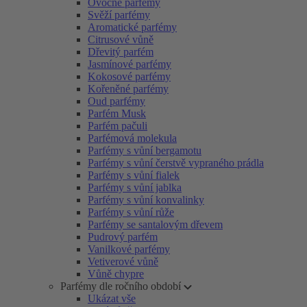
Ovocné parfémy
Svěží parfémy
Aromatické parfémy
Citrusové vůně
Dřevitý parfém
Jasmínové parfémy
Kokosové parfémy
Kořeněné parfémy
Oud parfémy
Parfém Musk
Parfém pačuli
Parfémová molekula
Parfémy s vůní bergamotu
Parfémy s vůní čerstvě vypraného prádla
Parfémy s vůní fialek
Parfémy s vůní jablka
Parfémy s vůní konvalinky
Parfémy s vůní růže
Parfémy se santalovým dřevem
Pudrový parfém
Vanilkové parfémy
Vetiverové vůně
Vůně chypre
Parfémy dle ročního období
Ukázat vše