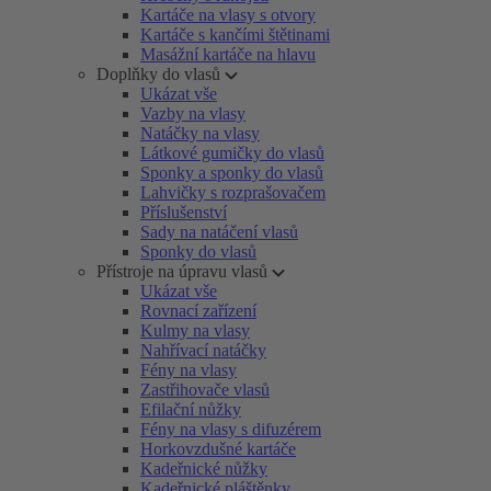
Kartáče na vlasy s otvory
Kartáče s kančími štětinami
Masážní kartáče na hlavu
Doplňky do vlasů
Ukázat vše
Vazby na vlasy
Natáčky na vlasy
Látkové gumičky do vlasů
Sponky a sponky do vlasů
Lahvičky s rozprašovačem
Příslušenství
Sady na natáčení vlasů
Sponky do vlasů
Přístroje na úpravu vlasů
Ukázat vše
Rovnací zařízení
Kulmy na vlasy
Nahřívací natáčky
Fény na vlasy
Zastřihovače vlasů
Efilační nůžky
Fény na vlasy s difuzérem
Horkovzdušné kartáče
Kadeřnické nůžky
Kadeřnické pláštěnky