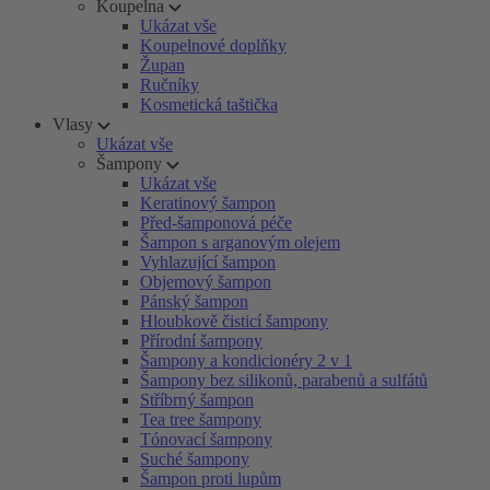
Koupelna
Ukázat vše
Koupelnové doplňky
Župan
Ručníky
Kosmetická taštička
Vlasy
Ukázat vše
Šampony
Ukázat vše
Keratinový šampon
Před-šamponová péče
Šampon s arganovým olejem
Vyhlazující šampon
Objemový šampon
Pánský šampon
Hloubkově čisticí šampony
Přírodní šampony
Šampony a kondicionéry 2 v 1
Šampony bez silikonů, parabenů a sulfátů
Stříbrný šampon
Tea tree šampony
Tónovací šampony
Suché šampony
Šampon proti lupům