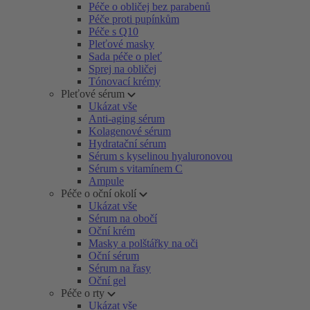
Péče o obličej bez parabenů
Péče proti pupínkům
Péče s Q10
Pleťové masky
Sada péče o pleť
Sprej na obličej
Tónovací krémy
Pleťové sérum
Ukázat vše
Anti-aging sérum
Kolagenové sérum
Hydratační sérum
Sérum s kyselinou hyaluronovou
Sérum s vitamínem C
Ampule
Péče o oční okolí
Ukázat vše
Sérum na obočí
Oční krém
Masky a polštářky na oči
Oční sérum
Sérum na řasy
Oční gel
Péče o rty
Ukázat vše