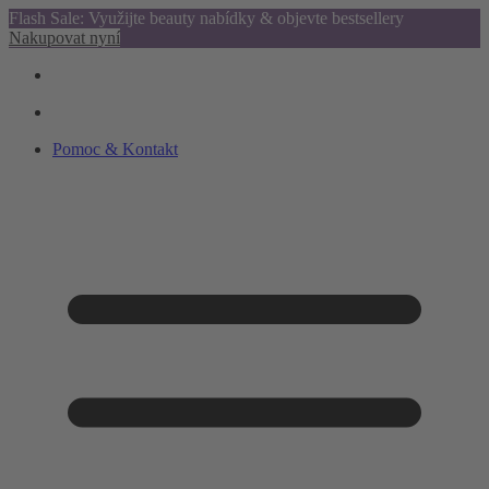
Flash Sale: Využijte beauty nabídky & objevte bestsellery
Nakupovat nyní
Pomoc & Kontakt