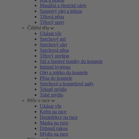
Masážní a éterické oleje
Saunový olej a infuze
Tělová pěna
Tělový sprej
Čištění těla
Ukázat vše
Sprchový gel
Sprchový olej
Sprchová pěna
Tělový peeling
Sůl a šumivé bomby do koupele
Intimní hygiena
Olej a mléko do koupele
Pěna do koupele
Sprchové a koupelové sady
Tekuté mýdlo
Tuhé mýdlo
Péče o ruce
Ukázat vše
Krém na ruce
Dezinfekce na ruce
Maska na ruce
Drhnutí rukou
Mýdlo na ruce