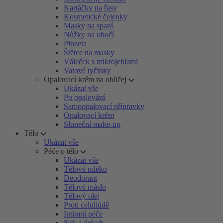
Kartáčky na řasy
Kosmetické čelenky
Masky na spaní
Nůžky na obočí
Pinzeta
Štětce na masky
Váleček s mikrojehlami
Vatové tyčinky
Opalovací krém na obličej
Ukázat vše
Po opalování
Samoopalovací přípravky
Opalovací krém
Sluneční make-up
Tělo
Ukázat vše
Péče o tělo
Ukázat vše
Tělové mléko
Deodorant
Tělové máslo
Tělový olej
Proti celulitidě
Intimní péče
Krk a dekolt