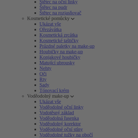
Štětec na oční linky
Štětec na pudr
Štětec na rozjasňovač
Kosmetické pomůcky
Ukázat vše
Ořezávátka
Kosmetická zrcátka
Kosmetické taštičky
Prázdné paletky na make-up
Houbičky na make-up
Konjakové houbičky
Matující ubrousky
Nehty
Oči
Rty
Sady
Tónovací krém
Voděodolný make-up
Ukázat vše
Voděodolné oční linky
Vodotěsný základ
Voděodolná řasenka
Voděodolný korektor
Voděodolné oční stíny
Voděodolné tužky na obočí