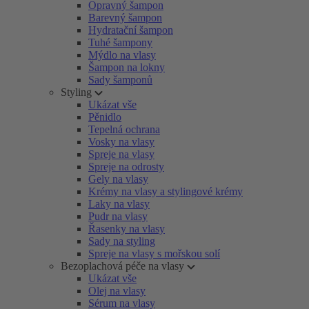
Opravný šampon
Barevný šampon
Hydratační šampon
Tuhé šampony
Mýdlo na vlasy
Šampon na lokny
Sady šamponů
Styling
Ukázat vše
Pěnidlo
Tepelná ochrana
Vosky na vlasy
Spreje na vlasy
Spreje na odrosty
Gely na vlasy
Krémy na vlasy a stylingové krémy
Laky na vlasy
Pudr na vlasy
Řasenky na vlasy
Sady na styling
Spreje na vlasy s mořskou solí
Bezoplachová péče na vlasy
Ukázat vše
Olej na vlasy
Sérum na vlasy