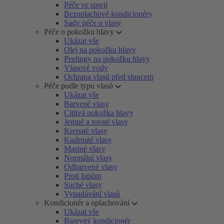
Péče ve spreji
Bezoplachové kondicionéry
Sady péče o vlasy
Péče o pokožku hlavy
Ukázat vše
Olej na pokožku hlavy
Peelingy na pokožku hlavy
Vlasové vody
Ochrana vlasů před sluncem
Péče podle typu vlasů
Ukázat vše
Barvené vlasy
Citlivá pokožka hlavy
Jemné a rovné vlasy
Krepaté vlasy
Kudrnaté vlasy
Mastné vlasy
Normální vlasy
Odbarvené vlasy
Proti lupům
Suché vlasy
Vypadávání vlasů
Kondicionér a oplachování
Ukázat vše
Barevný kondicionér