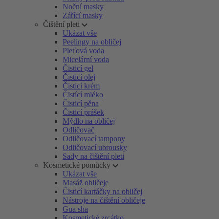
Noční masky
Zářící masky
Čištění pleti
Ukázat vše
Peelingy na obličej
Pleťová voda
Micelární voda
Čisticí gel
Čisticí olej
Čisticí krém
Čistící mléko
Čisticí pěna
Čisticí prášek
Mýdlo na obličej
Odličovač
Odličovací tampony
Odličovací ubrousky
Sady na čištění pleti
Kosmetické pomůcky
Ukázat vše
Masáž obličeje
Čisticí kartáčky na obličej
Nástroje na čištění obličeje
Gua sha
Kosmetické zrcátko