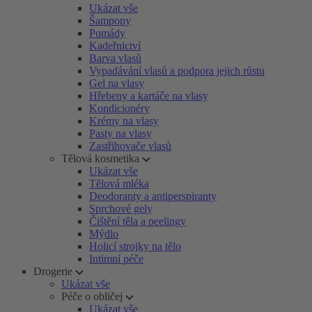
Ukázat vše
Šampony
Pomády
Kadeřnictví
Barva vlasů
Vypadávání vlasů a podpora jejich růstu
Gel na vlasy
Hřebeny a kartáče na vlasy
Kondicionéry
Krémy na vlasy
Pasty na vlasy
Zastřihovače vlasů
Tělová kosmetika
Ukázat vše
Tělová mléka
Deodoranty a antiperspiranty
Sprchové gely
Čištění těla a peelingy
Mýdlo
Holicí strojky na tělo
Intimní péče
Drogerie
Ukázat vše
Péče o obličej
Ukázat vše