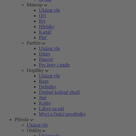
Makeup
Ukázat vše
Oči
Rty
Hřebíky
Kartáč
Pleť
Parfém
Ukázat vše
Dámy
Pánové
Pro ženy i muže
Doplňky
Ukázat vše
Bags
Deštníky
Drobné kožené zboží
Jiné
Knihy
Láhve na pití
Mycí a čisticí prostředky
Příroda
Ukázat vše
Obličej
Ukázat vše