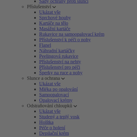
Sady ochrany proti slunci
Příslušenství
Ukázat vše
Sprchové houby
Kartáče na tělo
Masážní kartáče
Rukavice na samoopalovací krém
Příslušenství k péči o nohy
Flanel
Náhradní kartáčky
Peelingová rukavice
Příslušenství na nehty
Příslušenství pro péči
Šperky na ruce a nohy
Slunce a ochrana
Ukázat vše
Mléka po opalování
Samoopalovací
Opalovací krémy
Odstraňování chloupků
Ukázat vše
Studený a teplý vosk
Holítka
Péče o holení
Depilační krém