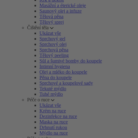
Masážní a éterické oleje
Saunový olej a infuze
Tělová pěna
Tělový sprej
Čištění těla
Ukázat vše
Sprchový gel
Sprchový olej
Sprchová pěna
Tělový peeling
Sůl a šumivé bomby do koupele
Intimní hygiena
Olej a mléko do koupele
Pěna do koupele
Sprchové a koupelové sady
Tekuté mýdlo
Tuhé mýdlo
Péče o ruce
Ukázat vše
Krém na ruce
Dezinfekce na ruce
Maska na ruce
Drhnutí rukou
Mýdlo na ruce