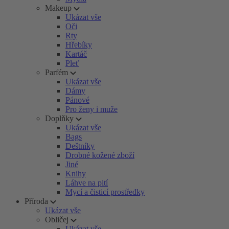
Makeup
Ukázat vše
Oči
Rty
Hřebíky
Kartáč
Pleť
Parfém
Ukázat vše
Dámy
Pánové
Pro ženy i muže
Doplňky
Ukázat vše
Bags
Deštníky
Drobné kožené zboží
Jiné
Knihy
Láhve na pití
Mycí a čisticí prostředky
Příroda
Ukázat vše
Obličej
Ukázat vše