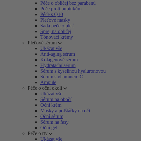
Péče o obličej bez parabenů
Péče proti pupínkům
Péče s Q10
Pleťové masky
Sada péče o pleť
Sprej na obličej
Tónovací krémy
Pleťové sérum
Ukázat vše
Anti-aging sérum
Kolagenové sérum
Hydratační sérum
Sérum s kyselinou hyaluronovou
Sérum s vitamínem C
Ampule
Péče o oční okolí
Ukázat vše
Sérum na obočí
Oční krém
Masky a polštářky na oči
Oční sérum
Sérum na řasy
Oční gel
Péče o rty
Ukázat vše