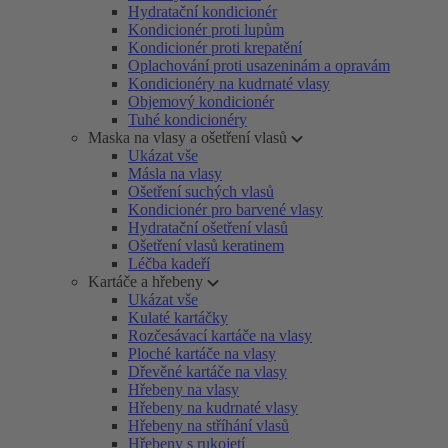
Hydratační kondicionér
Kondicionér proti lupům
Kondicionér proti krepatění
Oplachování proti usazeninám a opravám
Kondicionéry na kudrnaté vlasy
Objemový kondicionér
Tuhé kondicionéry
Maska na vlasy a ošetření vlasů
Ukázat vše
Másla na vlasy
Ošetření suchých vlasů
Kondicionér pro barvené vlasy
Hydratační ošetření vlasů
Ošetření vlasů keratinem
Léčba kadeří
Kartáče a hřebeny
Ukázat vše
Kulaté kartáčky
Rozčesávací kartáče na vlasy
Ploché kartáče na vlasy
Dřevěné kartáče na vlasy
Hřebeny na vlasy
Hřebeny na kudrnaté vlasy
Hřebeny na stříhání vlasů
Hřebeny s rukojetí