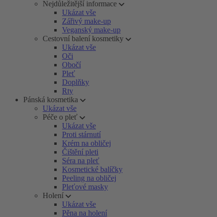
Nejdůležitější informace
Ukázat vše
Zářivý make-up
Veganský make-up
Cestovní balení kosmetiky
Ukázat vše
Oči
Obočí
Pleť
Doplňky
Rty
Pánská kosmetika
Ukázat vše
Péče o pleť
Ukázat vše
Proti stárnutí
Krém na obličej
Čištění pleti
Séra na pleť
Kosmetické balíčky
Peeling na obličej
Pleťové masky
Holení
Ukázat vše
Pěna na holení