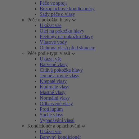
Péče ve spreji
Bezoplachové kondicionéry
Sady péče o vlasy
Péče o pokožku hlavy
Ukázat vše
Olej na pokožku hlavy
Peelingy na pokožku hlavy
Vlasové vody
Ochrana vlasů před sluncem
Péče podle typu vlasů
Ukázat vše
Barvené vlasy
Citlivá pokožka hlavy
Jemné a rovné vlasy
Krepaté vlasy
Kudrnaté vlasy
Mastné vlasy
Normální vlasy
Odbarvené vlasy
Proti lupům
Suché vlasy
Vypadávání vlasů
Kondicionér a oplachování
Ukázat vše
Barevný kondicionér