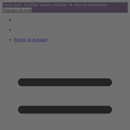
Flash Sale: Využijte beauty nabídky & objevte bestsellery
Nakupovat nyní
Pomoc & Kontakt