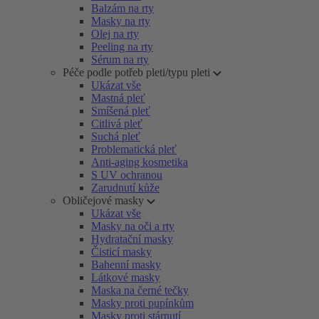
Balzám na rty
Masky na rty
Olej na rty
Peeling na rty
Sérum na rty
Péče podle potřeb pleti/typu pleti
Ukázat vše
Mastná pleť
Smíšená pleť
Citlivá pleť
Suchá pleť
Problematická pleť
Anti-aging kosmetika
S UV ochranou
Zarudnutí kůže
Obličejové masky
Ukázat vše
Masky na oči a rty
Hydratační masky
Čisticí masky
Bahenní masky
Látkové masky
Maska na černé tečky
Masky proti pupínkům
Masky proti stárnutí