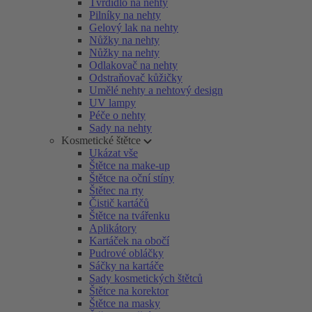
Tvrdidlo na nehty
Pilníky na nehty
Gelový lak na nehty
Nůžky na nehty
Nůžky na nehty
Odlakovač na nehty
Odstraňovač kůžičky
Umělé nehty a nehtový design
UV lampy
Péče o nehty
Sady na nehty
Kosmetické štětce
Ukázat vše
Štětce na make-up
Štětce na oční stíny
Štětec na rty
Čistič kartáčů
Štětce na tvářenku
Aplikátory
Kartáček na obočí
Pudrové obláčky
Sáčky na kartáče
Sady kosmetických štětců
Štětce na korektor
Štětce na masky