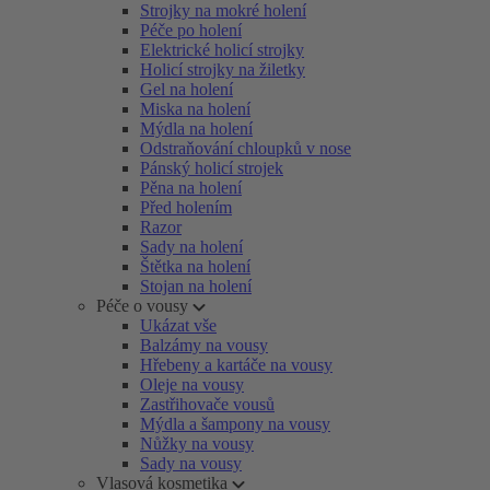
Strojky na mokré holení
Péče po holení
Elektrické holicí strojky
Holicí strojky na žiletky
Gel na holení
Miska na holení
Mýdla na holení
Odstraňování chloupků v nose
Pánský holicí strojek
Pěna na holení
Před holením
Razor
Sady na holení
Štětka na holení
Stojan na holení
Péče o vousy
Ukázat vše
Balzámy na vousy
Hřebeny a kartáče na vousy
Oleje na vousy
Zastřihovače vousů
Mýdla a šampony na vousy
Nůžky na vousy
Sady na vousy
Vlasová kosmetika