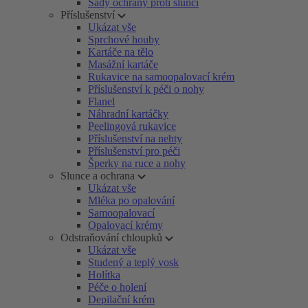
Sady ochrany proti slunci
Příslušenství
Ukázat vše
Sprchové houby
Kartáče na tělo
Masážní kartáče
Rukavice na samoopalovací krém
Příslušenství k péči o nohy
Flanel
Náhradní kartáčky
Peelingová rukavice
Příslušenství na nehty
Příslušenství pro péči
Šperky na ruce a nohy
Slunce a ochrana
Ukázat vše
Mléka po opalování
Samoopalovací
Opalovací krémy
Odstraňování chloupků
Ukázat vše
Studený a teplý vosk
Holítka
Péče o holení
Depilační krém