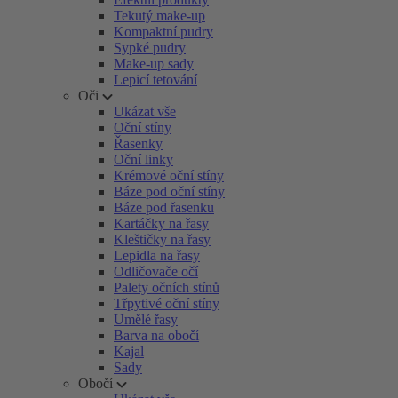
Tekutý make-up
Kompaktní pudry
Sypké pudry
Make-up sady
Lepicí tetování
Oči
Ukázat vše
Oční stíny
Řasenky
Oční linky
Krémové oční stíny
Báze pod oční stíny
Báze pod řasenku
Kartáčky na řasy
Kleštičky na řasy
Lepidla na řasy
Odličovače očí
Palety očních stínů
Třpytivé oční stíny
Umělé řasy
Barva na obočí
Kajal
Sady
Obočí