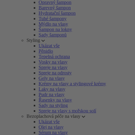
Opravný šampon
Barevný šampon
Hydratační šampon
Tuhé šampony
Mýdlo na vlasy
Šampon na lokny
Sady šamponů
Styling
Ukázat vše
Pěnidlo
Tepelná ochrana
Vosky na vlasy
Spreje na vlasy
Spreje na odrosty
Gely na vlasy
Krémy na vlasy a stylingové krémy
Laky na vlasy
Pudr na vlasy
Řasenky na vlasy
Sady na styling
Spreje na vlasy s mořskou solí
Bezoplachová péče na vlasy
Ukázat vše
Olej na vlasy
Sérum na vlasy