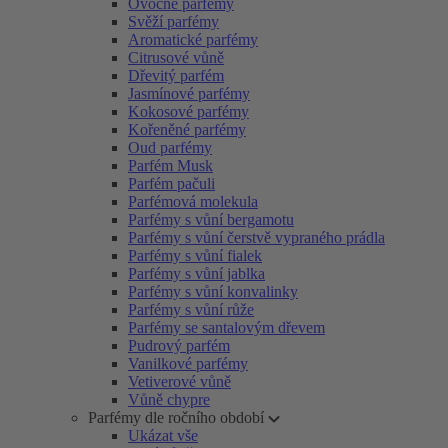
Ovocné parfémy
Svěží parfémy
Aromatické parfémy
Citrusové vůně
Dřevitý parfém
Jasmínové parfémy
Kokosové parfémy
Kořeněné parfémy
Oud parfémy
Parfém Musk
Parfém pačuli
Parfémová molekula
Parfémy s vůní bergamotu
Parfémy s vůní čerstvě vypraného prádla
Parfémy s vůní fialek
Parfémy s vůní jablka
Parfémy s vůní konvalinky
Parfémy s vůní růže
Parfémy se santalovým dřevem
Pudrový parfém
Vanilkové parfémy
Vetiverové vůně
Vůně chypre
Parfémy dle ročního období
Ukázat vše