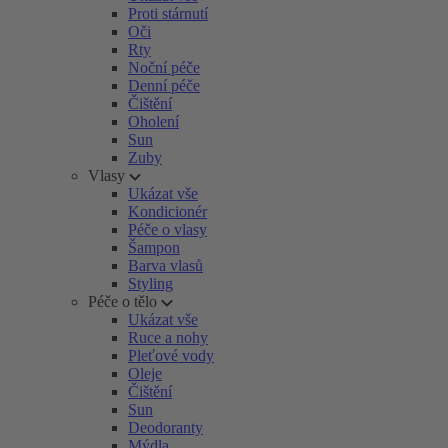
Proti stárnutí
Oči
Rty
Noční péče
Denní péče
Čištění
Oholení
Sun
Zuby
Vlasy
Ukázat vše
Kondicionér
Péče o vlasy
Šampon
Barva vlasů
Styling
Péče o tělo
Ukázat vše
Ruce a nohy
Pleťové vody
Oleje
Čištění
Sun
Deodoranty
Mýdla