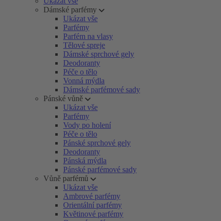
Ukázat vše
Dámské parfémy
Ukázat vše
Parfémy
Parfém na vlasy
Tělové spreje
Dámské sprchové gely
Deodoranty
Péče o tělo
Vonná mýdla
Dámské parfémové sady
Pánské vůně
Ukázat vše
Parfémy
Vody po holení
Péče o tělo
Pánské sprchové gely
Deodoranty
Pánská mýdla
Pánské parfémové sady
Vůně parfémů
Ukázat vše
Ambrové parfémy
Orientální parfémy
Květinové parfémy