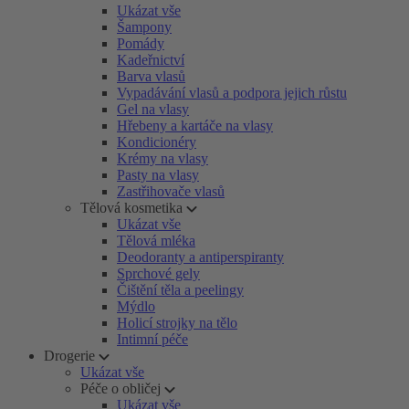
Ukázat vše
Šampony
Pomády
Kadeřnictví
Barva vlasů
Vypadávání vlasů a podpora jejich růstu
Gel na vlasy
Hřebeny a kartáče na vlasy
Kondicionéry
Krémy na vlasy
Pasty na vlasy
Zastřihovače vlasů
Tělová kosmetika
Ukázat vše
Tělová mléka
Deodoranty a antiperspiranty
Sprchové gely
Čištění těla a peelingy
Mýdlo
Holicí strojky na tělo
Intimní péče
Drogerie
Ukázat vše
Péče o obličej
Ukázat vše