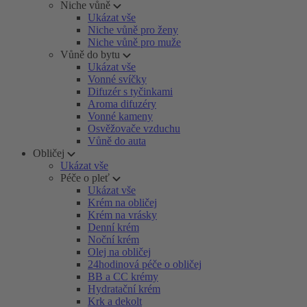
Niche vůně
Ukázat vše
Niche vůně pro ženy
Niche vůně pro muže
Vůně do bytu
Ukázat vše
Vonné svíčky
Difuzér s tyčinkami
Aroma difuzéry
Vonné kameny
Osvěžovače vzduchu
Vůně do auta
Obličej
Ukázat vše
Péče o pleť
Ukázat vše
Krém na obličej
Krém na vrásky
Denní krém
Noční krém
Olej na obličej
24hodinová péče o obličej
BB a CC krémy
Hydratační krém
Krk a dekolt