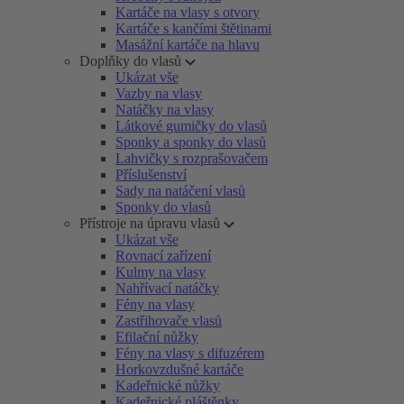
Kartáče na vlasy s otvory
Kartáče s kančími štětinami
Masážní kartáče na hlavu
Doplňky do vlasů
Ukázat vše
Vazby na vlasy
Natáčky na vlasy
Látkové gumičky do vlasů
Sponky a sponky do vlasů
Lahvičky s rozprašovačem
Příslušenství
Sady na natáčení vlasů
Sponky do vlasů
Přístroje na úpravu vlasů
Ukázat vše
Rovnací zařízení
Kulmy na vlasy
Nahřívací natáčky
Fény na vlasy
Zastřihovače vlasů
Efilační nůžky
Fény na vlasy s difuzérem
Horkovzdušné kartáče
Kadeřnické nůžky
Kadeřnické pláštěnky