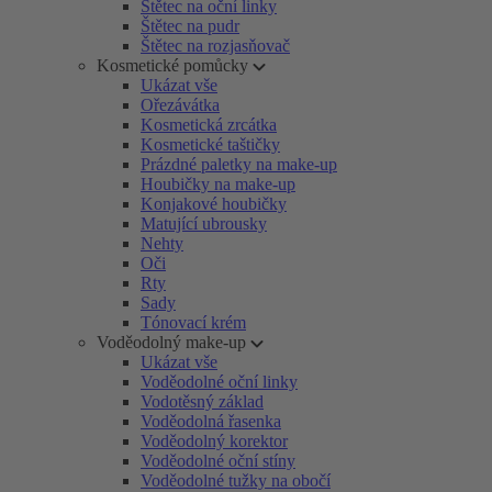
Štětec na oční linky
Štětec na pudr
Štětec na rozjasňovač
Kosmetické pomůcky
Ukázat vše
Ořezávátka
Kosmetická zrcátka
Kosmetické taštičky
Prázdné paletky na make-up
Houbičky na make-up
Konjakové houbičky
Matující ubrousky
Nehty
Oči
Rty
Sady
Tónovací krém
Voděodolný make-up
Ukázat vše
Voděodolné oční linky
Vodotěsný základ
Voděodolná řasenka
Voděodolný korektor
Voděodolné oční stíny
Voděodolné tužky na obočí