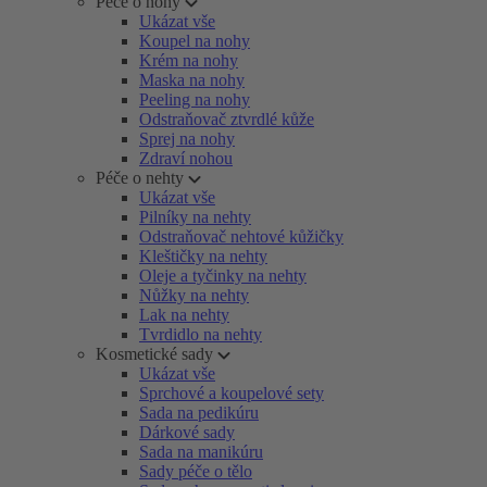
Péče o nohy
Ukázat vše
Koupel na nohy
Krém na nohy
Maska na nohy
Peeling na nohy
Odstraňovač ztvrdlé kůže
Sprej na nohy
Zdraví nohou
Péče o nehty
Ukázat vše
Pilníky na nehty
Odstraňovač nehtové kůžičky
Kleštičky na nehty
Oleje a tyčinky na nehty
Nůžky na nehty
Lak na nehty
Tvrdidlo na nehty
Kosmetické sady
Ukázat vše
Sprchové a koupelové sety
Sada na pedikúru
Dárkové sady
Sada na manikúru
Sady péče o tělo