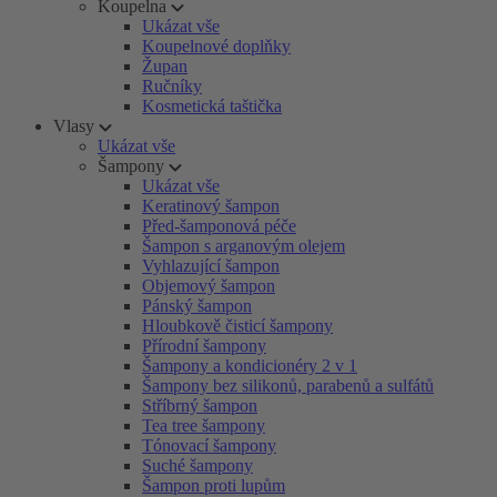
Koupelna
Ukázat vše
Koupelnové doplňky
Župan
Ručníky
Kosmetická taštička
Vlasy
Ukázat vše
Šampony
Ukázat vše
Keratinový šampon
Před-šamponová péče
Šampon s arganovým olejem
Vyhlazující šampon
Objemový šampon
Pánský šampon
Hloubkově čisticí šampony
Přírodní šampony
Šampony a kondicionéry 2 v 1
Šampony bez silikonů, parabenů a sulfátů
Stříbrný šampon
Tea tree šampony
Tónovací šampony
Suché šampony
Šampon proti lupům