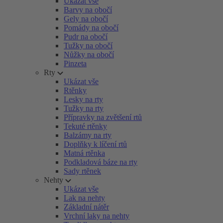
Ukázat vše
Barvy na obočí
Gely na obočí
Pomády na obočí
Pudr na obočí
Tužky na obočí
Nůžky na obočí
Pinzeta
Rty
Ukázat vše
Rtěnky
Lesky na rty
Tužky na rty
Přípravky na zvětšení rtů
Tekuté rtěnky
Balzámy na rty
Doplňky k líčení rtů
Matná rtěnka
Podkladová báze na rty
Sady rtěnek
Nehty
Ukázat vše
Lak na nehty
Základní nátěr
Vrchní laky na nehty