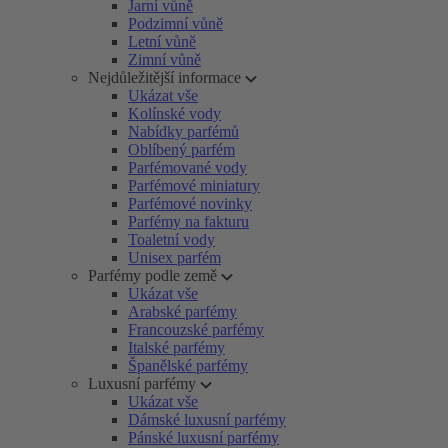
Jarní vůně
Podzimní vůně
Letní vůně
Zimní vůně
Nejdůležitější informace
Ukázat vše
Kolínské vody
Nabídky parfémů
Oblíbený parfém
Parfémované vody
Parfémové miniatury
Parfémové novinky
Parfémy na fakturu
Toaletní vody
Unisex parfém
Parfémy podle země
Ukázat vše
Arabské parfémy
Francouzské parfémy
Italské parfémy
Španělské parfémy
Luxusní parfémy
Ukázat vše
Dámské luxusní parfémy
Pánské luxusní parfémy