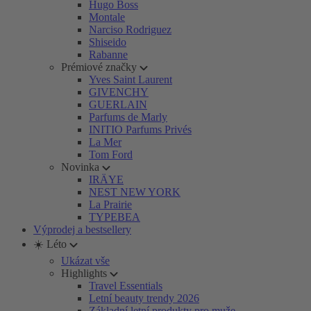
Hugo Boss
Montale
Narciso Rodriguez
Shiseido
Rabanne
Prémiové značky
Yves Saint Laurent
GIVENCHY
GUERLAIN
Parfums de Marly
INITIO Parfums Privés
La Mer
Tom Ford
Novinka
IRÄYE
NEST NEW YORK
La Prairie
TYPEBEA
Výprodej a bestsellery
☀️ Léto
Ukázat vše
Highlights
Travel Essentials
Letní beauty trendy 2026
Základní letní produkty pro muže