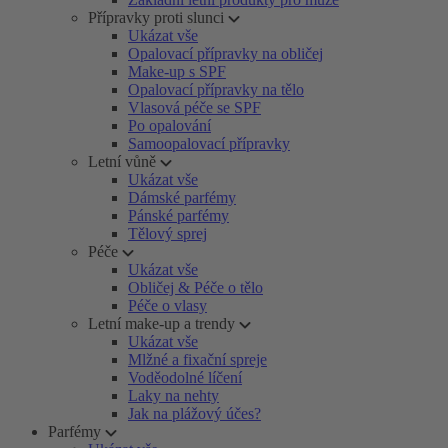
Přípravky proti slunci
Ukázat vše
Opalovací přípravky na obličej
Make-up s SPF
Opalovací přípravky na tělo
Vlasová péče se SPF
Po opalování
Samoopalovací přípravky
Letní vůně
Ukázat vše
Dámské parfémy
Pánské parfémy
Tělový sprej
Péče
Ukázat vše
Obličej & Péče o tělo
Péče o vlasy
Letní make-up a trendy
Ukázat vše
Mlžné a fixační spreje
Voděodolné líčení
Laky na nehty
Jak na plážový účes?
Parfémy