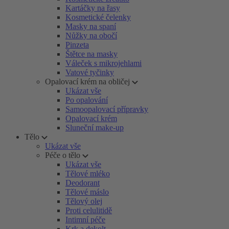
Kartáčky na řasy
Kosmetické čelenky
Masky na spaní
Nůžky na obočí
Pinzeta
Štětce na masky
Váleček s mikrojehlami
Vatové tyčinky
Opalovací krém na obličej
Ukázat vše
Po opalování
Samoopalovací přípravky
Opalovací krém
Sluneční make-up
Tělo
Ukázat vše
Péče o tělo
Ukázat vše
Tělové mléko
Deodorant
Tělové máslo
Tělový olej
Proti celulitidě
Intimní péče
Krk a dekolt