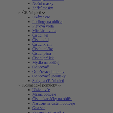
Noční masky
Zářící masky
Čištění pleti
Ukázat vše
Peelingy na obličej
Pleťová voda
Micelární voda
Čisticí gel
Čisticí olej
Čisticí krém
Čistící mléko
Čisticí pěna
Čisticí prášek
Mýdlo na obličej
Odličovač
Odličovací tampony
Odličovací ubrousky
Sady na čištění pleti
Kosmetické pomůcky
Ukázat vše
Masáž obličeje
Čisticí kartáčky na obličej
Nástroje na čištění obličeje
Gua sha
Kosmetické zrcátko