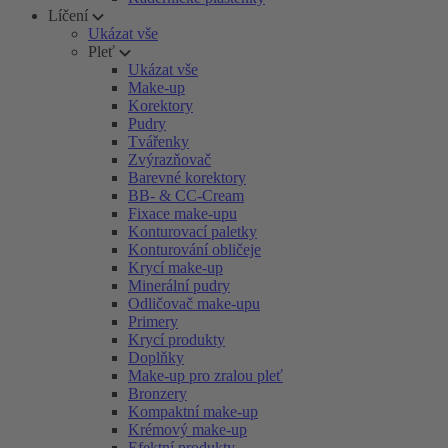
Líčení
Ukázat vše
Pleť
Ukázat vše
Make-up
Korektory
Pudry
Tvářenky
Zvýrazňovač
Barevné korektory
BB- & CC-Cream
Fixace make-upu
Konturovací paletky
Konturování obličeje
Krycí make-up
Minerální pudry
Odličovač make-upu
Primery
Krycí produkty
Doplňky
Make-up pro zralou pleť
Bronzery
Kompaktní make-up
Krémový make-up
Efektní produkty