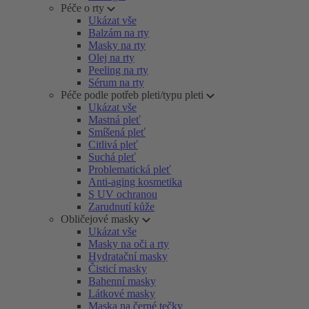
Péče o rty
Ukázat vše
Balzám na rty
Masky na rty
Olej na rty
Peeling na rty
Sérum na rty
Péče podle potřeb pleti/typu pleti
Ukázat vše
Mastná pleť
Smíšená pleť
Citlivá pleť
Suchá pleť
Problematická pleť
Anti-aging kosmetika
S UV ochranou
Zarudnutí kůže
Obličejové masky
Ukázat vše
Masky na oči a rty
Hydratační masky
Čisticí masky
Bahenní masky
Látkové masky
Maska na černé tečky