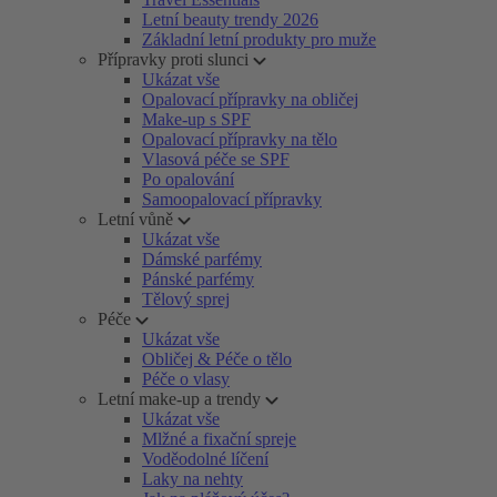
Letní beauty trendy 2026
Základní letní produkty pro muže
Přípravky proti slunci
Ukázat vše
Opalovací přípravky na obličej
Make-up s SPF
Opalovací přípravky na tělo
Vlasová péče se SPF
Po opalování
Samoopalovací přípravky
Letní vůně
Ukázat vše
Dámské parfémy
Pánské parfémy
Tělový sprej
Péče
Ukázat vše
Obličej & Péče o tělo
Péče o vlasy
Letní make-up a trendy
Ukázat vše
Mlžné a fixační spreje
Voděodolné líčení
Laky na nehty