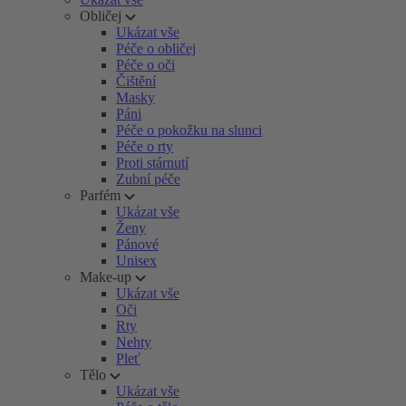
Obličej
Ukázat vše
Péče o obličej
Péče o oči
Čištění
Masky
Páni
Péče o pokožku na slunci
Péče o rty
Proti stárnutí
Zubní péče
Parfém
Ukázat vše
Ženy
Pánové
Unisex
Make-up
Ukázat vše
Oči
Rty
Nehty
Pleť
Tělo
Ukázat vše