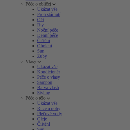
Péče o obličej
Ukázat vše
Proti stárnutí
Oči
Rty
Noční péče
Denní péče
Čištění
Oholení
Sun
Zuby
Vlasy
Ukázat vše
Kondicionér
Péče o vlasy
Šampon
Barva vlasů
Styling
Péče o tělo
Ukázat vše
Ruce a nohy
Pleťové vody
Oleje
Čištění
Sun