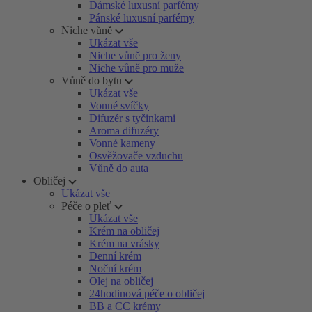
Dámské luxusní parfémy
Pánské luxusní parfémy
Niche vůně
Ukázat vše
Niche vůně pro ženy
Niche vůně pro muže
Vůně do bytu
Ukázat vše
Vonné svíčky
Difuzér s tyčinkami
Aroma difuzéry
Vonné kameny
Osvěžovače vzduchu
Vůně do auta
Obličej
Ukázat vše
Péče o pleť
Ukázat vše
Krém na obličej
Krém na vrásky
Denní krém
Noční krém
Olej na obličej
24hodinová péče o obličej
BB a CC krémy