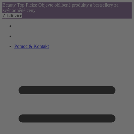
Beauty Top Picks: Objevte oblíbené produkty a bestsellery za
zvýhodněné ceny
Zjistit více
Pomoc & Kontakt