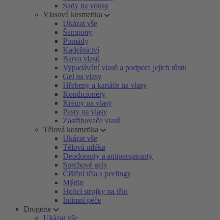
Sady na vousy
Vlasová kosmetika
Ukázat vše
Šampony
Pomády
Kadeřnictví
Barva vlasů
Vypadávání vlasů a podpora jejich růstu
Gel na vlasy
Hřebeny a kartáče na vlasy
Kondicionéry
Krémy na vlasy
Pasty na vlasy
Zastřihovače vlasů
Tělová kosmetika
Ukázat vše
Tělová mléka
Deodoranty a antiperspiranty
Sprchové gely
Čištění těla a peelingy
Mýdlo
Holicí strojky na tělo
Intimní péče
Drogerie
Ukázat vše