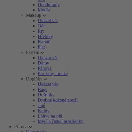
Deodoranty
Mýdla
Makeup
Ukázat vše
Oči
Rty
Hřebíky
Kartáč
Pleť
Parfém
Ukázat vše
Dámy
Pánové
Pro ženy i muže
Doplňky
Ukázat vše
Bags
Deštníky
Drobné kožené zboží
Jiné
Knihy
Láhve na pití
Mycí a čisticí prostředky
Příroda
Ukázat vše