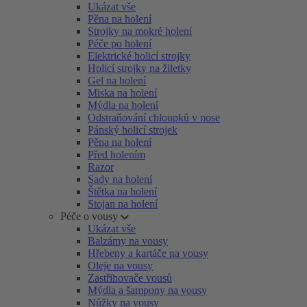
Ukázat vše
Pěna na holení
Strojky na mokré holení
Péče po holení
Elektrické holicí strojky
Holicí strojky na žiletky
Gel na holení
Miska na holení
Mýdla na holení
Odstraňování chloupků v nose
Pánský holicí strojek
Pěna na holení
Před holením
Razor
Sady na holení
Štětka na holení
Stojan na holení
Péče o vousy
Ukázat vše
Balzámy na vousy
Hřebeny a kartáče na vousy
Oleje na vousy
Zastřihovače vousů
Mýdla a šampony na vousy
Nůžky na vousy