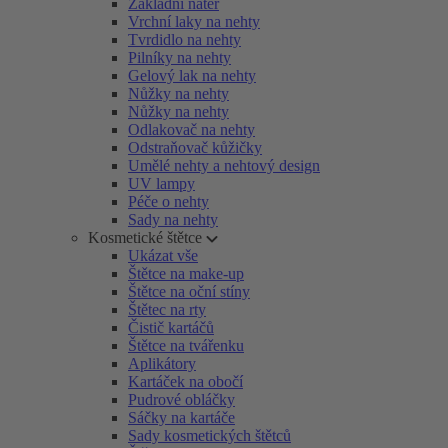
Základní nátěr
Vrchní laky na nehty
Tvrdidlo na nehty
Pilníky na nehty
Gelový lak na nehty
Nůžky na nehty
Nůžky na nehty
Odlakovač na nehty
Odstraňovač kůžičky
Umělé nehty a nehtový design
UV lampy
Péče o nehty
Sady na nehty
Kosmetické štětce
Ukázat vše
Štětce na make-up
Štětce na oční stíny
Štětec na rty
Čistič kartáčů
Štětce na tvářenku
Aplikátory
Kartáček na obočí
Pudrové obláčky
Sáčky na kartáče
Sady kosmetických štětců