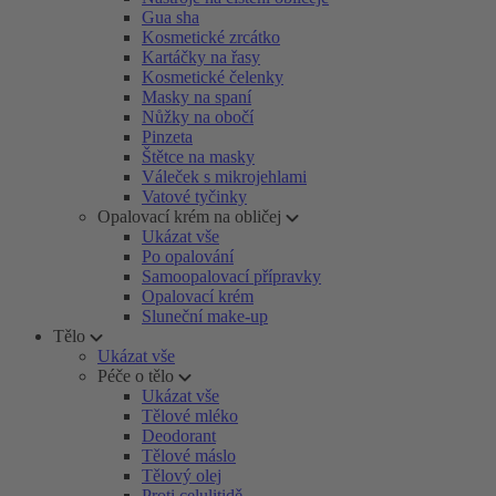
Gua sha
Kosmetické zrcátko
Kartáčky na řasy
Kosmetické čelenky
Masky na spaní
Nůžky na obočí
Pinzeta
Štětce na masky
Váleček s mikrojehlami
Vatové tyčinky
Opalovací krém na obličej
Ukázat vše
Po opalování
Samoopalovací přípravky
Opalovací krém
Sluneční make-up
Tělo
Ukázat vše
Péče o tělo
Ukázat vše
Tělové mléko
Deodorant
Tělové máslo
Tělový olej
Proti celulitidě