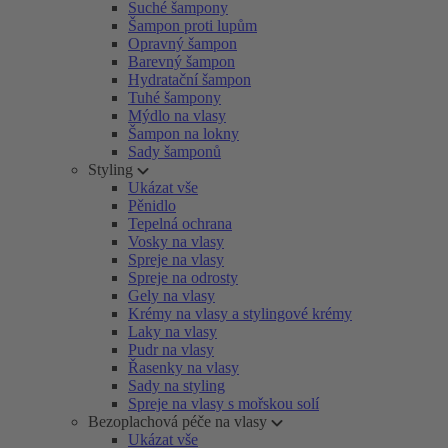
Suché šampony
Šampon proti lupům
Opravný šampon
Barevný šampon
Hydratační šampon
Tuhé šampony
Mýdlo na vlasy
Šampon na lokny
Sady šamponů
Styling
Ukázat vše
Pěnidlo
Tepelná ochrana
Vosky na vlasy
Spreje na vlasy
Spreje na odrosty
Gely na vlasy
Krémy na vlasy a stylingové krémy
Laky na vlasy
Pudr na vlasy
Řasenky na vlasy
Sady na styling
Spreje na vlasy s mořskou solí
Bezoplachová péče na vlasy
Ukázat vše