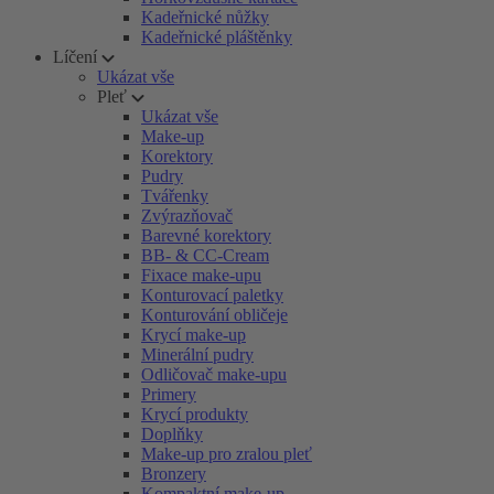
Kadeřnické nůžky
Kadeřnické pláštěnky
Líčení
Ukázat vše
Pleť
Ukázat vše
Make-up
Korektory
Pudry
Tvářenky
Zvýrazňovač
Barevné korektory
BB- & CC-Cream
Fixace make-upu
Konturovací paletky
Konturování obličeje
Krycí make-up
Minerální pudry
Odličovač make-upu
Primery
Krycí produkty
Doplňky
Make-up pro zralou pleť
Bronzery
Kompaktní make-up