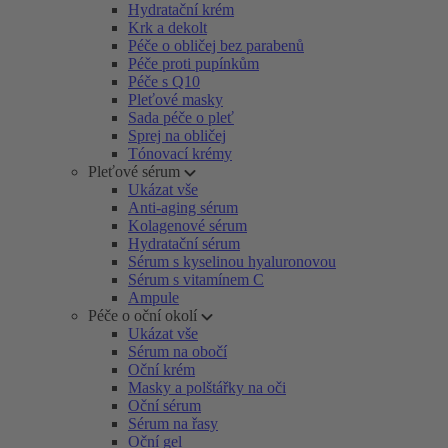
Hydratační krém
Krk a dekolt
Péče o obličej bez parabenů
Péče proti pupínkům
Péče s Q10
Pleťové masky
Sada péče o pleť
Sprej na obličej
Tónovací krémy
Pleťové sérum
Ukázat vše
Anti-aging sérum
Kolagenové sérum
Hydratační sérum
Sérum s kyselinou hyaluronovou
Sérum s vitamínem C
Ampule
Péče o oční okolí
Ukázat vše
Sérum na obočí
Oční krém
Masky a polštářky na oči
Oční sérum
Sérum na řasy
Oční gel