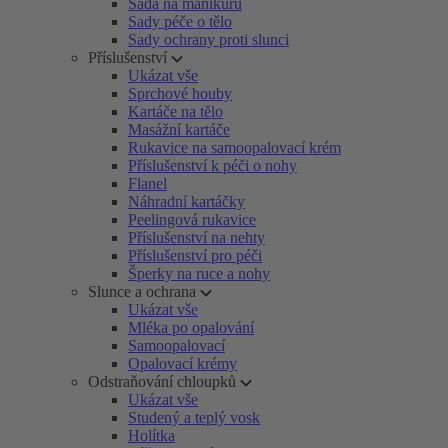
Sada na manikúru
Sady péče o tělo
Sady ochrany proti slunci
Příslušenství
Ukázat vše
Sprchové houby
Kartáče na tělo
Masážní kartáče
Rukavice na samoopalovací krém
Příslušenství k péči o nohy
Flanel
Náhradní kartáčky
Peelingová rukavice
Příslušenství na nehty
Příslušenství pro péči
Šperky na ruce a nohy
Slunce a ochrana
Ukázat vše
Mléka po opalování
Samoopalovací
Opalovací krémy
Odstraňování chloupků
Ukázat vše
Studený a teplý vosk
Holítka