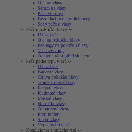
Olej na vlasy
Sérum na vlasy
Péče ve spreji
Bezoplachové kondicionéry
Sady péče o vlasy
Péče o pokožku hlavy
Ukázat vše
Olej na pokožku hlavy
Peelingy na pokožku hlavy
Vlasové vody
Ochrana vlasů před sluncem
Péče podle typu vlasů
Ukázat vše
Barvené vlasy
Citlivá pokožka hlavy
Jemné a rovné vlasy
Krepaté vlasy
Kudrnaté vlasy
Mastné vlasy
Normální vlasy
Odbarvené vlasy
Proti lupům
Suché vlasy
Vypadávání vlasů
Kondicionér a oplachování