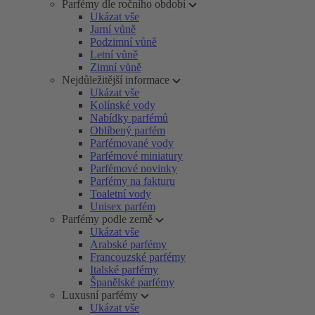
Parfémy dle ročního období
Ukázat vše
Jarní vůně
Podzimní vůně
Letní vůně
Zimní vůně
Nejdůležitější informace
Ukázat vše
Kolínské vody
Nabídky parfémů
Oblíbený parfém
Parfémované vody
Parfémové miniatury
Parfémové novinky
Parfémy na fakturu
Toaletní vody
Unisex parfém
Parfémy podle země
Ukázat vše
Arabské parfémy
Francouzské parfémy
Italské parfémy
Španělské parfémy
Luxusní parfémy
Ukázat vše