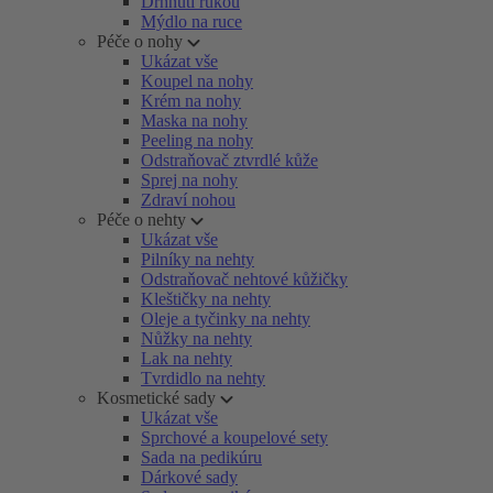
Drhnutí rukou
Mýdlo na ruce
Péče o nohy
Ukázat vše
Koupel na nohy
Krém na nohy
Maska na nohy
Peeling na nohy
Odstraňovač ztvrdlé kůže
Sprej na nohy
Zdraví nohou
Péče o nehty
Ukázat vše
Pilníky na nehty
Odstraňovač nehtové kůžičky
Kleštičky na nehty
Oleje a tyčinky na nehty
Nůžky na nehty
Lak na nehty
Tvrdidlo na nehty
Kosmetické sady
Ukázat vše
Sprchové a koupelové sety
Sada na pedikúru
Dárkové sady