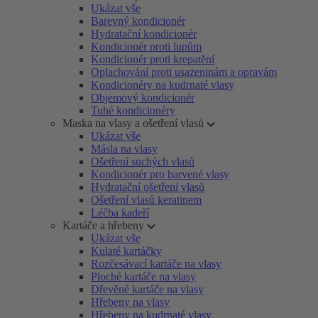
Ukázat vše
Barevný kondicionér
Hydratační kondicionér
Kondicionér proti lupům
Kondicionér proti krepatění
Oplachování proti usazeninám a opravám
Kondicionéry na kudrnaté vlasy
Objemový kondicionér
Tuhé kondicionéry
Maska na vlasy a ošetření vlasů
Ukázat vše
Másla na vlasy
Ošetření suchých vlasů
Kondicionér pro barvené vlasy
Hydratační ošetření vlasů
Ošetření vlasů keratinem
Léčba kadeří
Kartáče a hřebeny
Ukázat vše
Kulaté kartáčky
Rozčesávací kartáče na vlasy
Ploché kartáče na vlasy
Dřevěné kartáče na vlasy
Hřebeny na vlasy
Hřebeny na kudrnaté vlasy