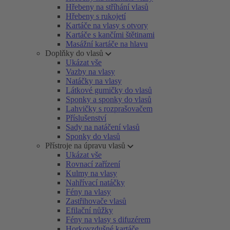
Hřebeny na stříhání vlasů
Hřebeny s rukojetí
Kartáče na vlasy s otvory
Kartáče s kančími štětinami
Masážní kartáče na hlavu
Doplňky do vlasů
Ukázat vše
Vazby na vlasy
Natáčky na vlasy
Látkové gumičky do vlasů
Sponky a sponky do vlasů
Lahvičky s rozprašovačem
Příslušenství
Sady na natáčení vlasů
Sponky do vlasů
Přístroje na úpravu vlasů
Ukázat vše
Rovnací zařízení
Kulmy na vlasy
Nahřívací natáčky
Fény na vlasy
Zastřihovače vlasů
Efilační nůžky
Fény na vlasy s difuzérem
Horkovzdušné kartáče