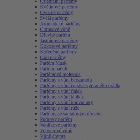
Orientální parfémy
Květinové parfémy
Ovocné parfémy
Svěží parfémy
Aromatické parfémy
Citrusové vůně
Dřevitý parfém
Jasmínové parfémy
Kokosové parfémy
Kořeněné parfémy
Oud parfémy
Parfém Musk
Parfém pačuli
Parfémová molekula
Parfémy s vůní bergamotu
Parfémy s vůní čerstvě vypraného prádla
Parfémy s vůní fialek
Parfémy s vůní jablka
Parfémy s vůní konvalinky
Parfémy s vůní růže
Parfémy se santalovým dřevem
Pudrový parfém
Vanilkové parfémy
Vetiverové vůně
Vůně chypre