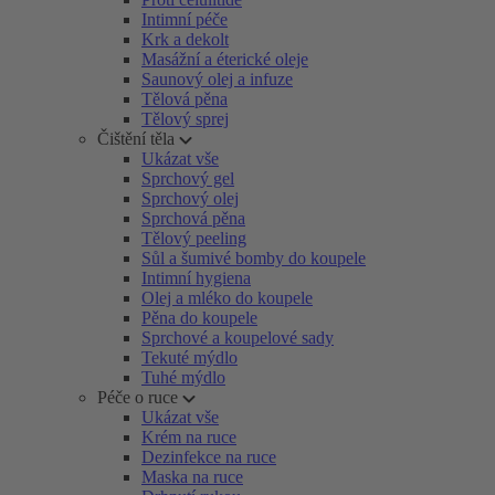
Intimní péče
Krk a dekolt
Masážní a éterické oleje
Saunový olej a infuze
Tělová pěna
Tělový sprej
Čištění těla
Ukázat vše
Sprchový gel
Sprchový olej
Sprchová pěna
Tělový peeling
Sůl a šumivé bomby do koupele
Intimní hygiena
Olej a mléko do koupele
Pěna do koupele
Sprchové a koupelové sady
Tekuté mýdlo
Tuhé mýdlo
Péče o ruce
Ukázat vše
Krém na ruce
Dezinfekce na ruce
Maska na ruce