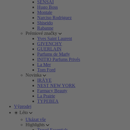
SENSAI
Hugo Boss
Montale
Narciso Rodriguez
Shiseido
Rabanne
Prémiové značky
Yves Saint Laurent
GIVENCHY
GUERLAIN
Parfums de Marly
INITIO Parfums Privés
La Mer
Tom Ford
Novinka
IRÄYE
NEST NEW YORK
Farmacy Beauty
La Prairie
TYPEBEA
Výprodej
☀️ Léto
Ukázat vše
Highlights
Travel Essentials