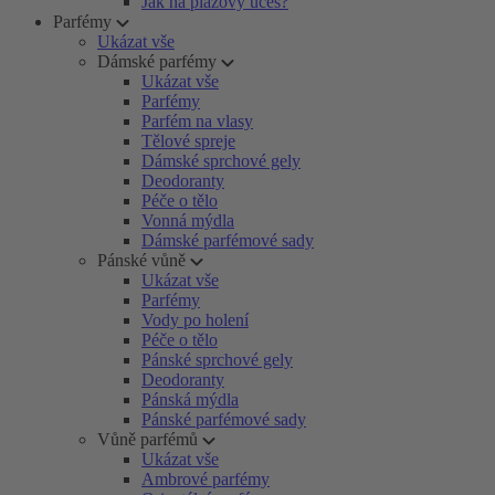
Jak na plážový účes?
Parfémy
Ukázat vše
Dámské parfémy
Ukázat vše
Parfémy
Parfém na vlasy
Tělové spreje
Dámské sprchové gely
Deodoranty
Péče o tělo
Vonná mýdla
Dámské parfémové sady
Pánské vůně
Ukázat vše
Parfémy
Vody po holení
Péče o tělo
Pánské sprchové gely
Deodoranty
Pánská mýdla
Pánské parfémové sady
Vůně parfémů
Ukázat vše
Ambrové parfémy