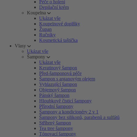
Péče o holení
Depilační krém
Koupelna
Ukázat vše
Koupelnové doplňky
Župan
Ručníky
Kosmetická taštička
Vlasy
Ukázat vše
Šampony
Ukázat vše
Keratinový šampon
Před-šamponová péče
Šampon s arganovým olejem
Vyhlazující šampon
Objemový šampon
Pánský šampon
Hloubkově čisticí šampony
Přírodní šampony
Šampony a kondicionéry 2 v 1
Šampony bez silikonů, parabenů a sulfátů
Stříbrný šampon
Tea tree šampony
Tónovací šampony