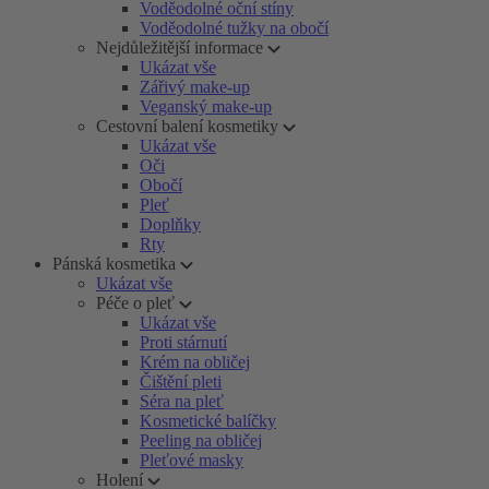
Voděodolné oční stíny
Voděodolné tužky na obočí
Nejdůležitější informace
Ukázat vše
Zářivý make-up
Veganský make-up
Cestovní balení kosmetiky
Ukázat vše
Oči
Obočí
Pleť
Doplňky
Rty
Pánská kosmetika
Ukázat vše
Péče o pleť
Ukázat vše
Proti stárnutí
Krém na obličej
Čištění pleti
Séra na pleť
Kosmetické balíčky
Peeling na obličej
Pleťové masky
Holení