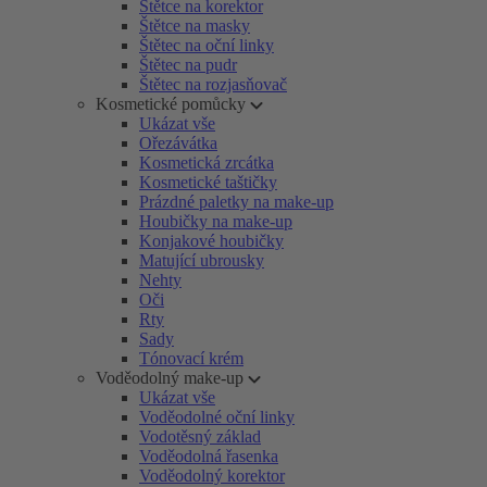
Štětce na korektor
Štětce na masky
Štětec na oční linky
Štětec na pudr
Štětec na rozjasňovač
Kosmetické pomůcky
Ukázat vše
Ořezávátka
Kosmetická zrcátka
Kosmetické taštičky
Prázdné paletky na make-up
Houbičky na make-up
Konjakové houbičky
Matující ubrousky
Nehty
Oči
Rty
Sady
Tónovací krém
Voděodolný make-up
Ukázat vše
Voděodolné oční linky
Vodotěsný základ
Voděodolná řasenka
Voděodolný korektor