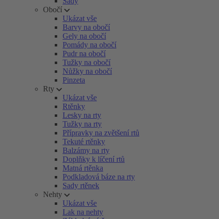
Sady
Obočí
Ukázat vše
Barvy na obočí
Gely na obočí
Pomády na obočí
Pudr na obočí
Tužky na obočí
Nůžky na obočí
Pinzeta
Rty
Ukázat vše
Rtěnky
Lesky na rty
Tužky na rty
Přípravky na zvětšení rtů
Tekuté rtěnky
Balzámy na rty
Doplňky k líčení rtů
Matná rtěnka
Podkladová báze na rty
Sady rtěnek
Nehty
Ukázat vše
Lak na nehty