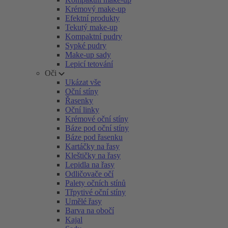
Krémový make-up
Efektní produkty
Tekutý make-up
Kompaktní pudry
Sypké pudry
Make-up sady
Lepicí tetování
Oči
Ukázat vše
Oční stíny
Řasenky
Oční linky
Krémové oční stíny
Báze pod oční stíny
Báze pod řasenku
Kartáčky na řasy
Kleštičky na řasy
Lepidla na řasy
Odličovače očí
Palety očních stínů
Třpytivé oční stíny
Umělé řasy
Barva na obočí
Kajal