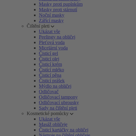
Masky proti pupínkům
Masky proti stárnutí
Noční masky
Zářící masky
Čištění pleti
Ukázat vše
Peelingy na obličej
Pleťová voda
Micelární voda
Čisticí gel
Čisticí olej
Čisticí krém
Čistící mléko
Čisticí pěna
Čisticí prášek
Mýdlo na obličej
Odličovač
Odličovací tampony
Odličovací ubrousky
Sady na čištění pleti
Kosmetické pomůcky
Ukázat vše
Masáž obličeje
Čisticí kartáčky na obličej
Nástroje na čištění obličeje