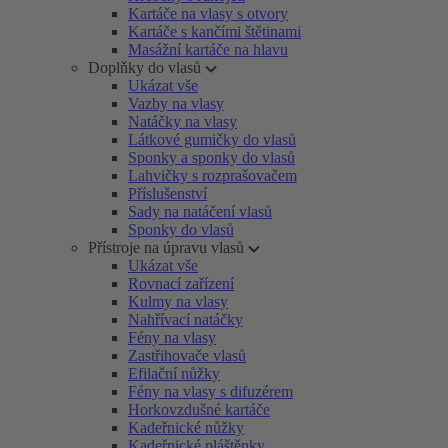
Kartáče na vlasy s otvory
Kartáče s kančími štětinami
Masážní kartáče na hlavu
Doplňky do vlasů
Ukázat vše
Vazby na vlasy
Natáčky na vlasy
Látkové gumičky do vlasů
Sponky a sponky do vlasů
Lahvičky s rozprašovačem
Příslušenství
Sady na natáčení vlasů
Sponky do vlasů
Přístroje na úpravu vlasů
Ukázat vše
Rovnací zařízení
Kulmy na vlasy
Nahřívací natáčky
Fény na vlasy
Zastřihovače vlasů
Efilační nůžky
Fény na vlasy s difuzérem
Horkovzdušné kartáče
Kadeřnické nůžky
Kadeřnické pláštěnky