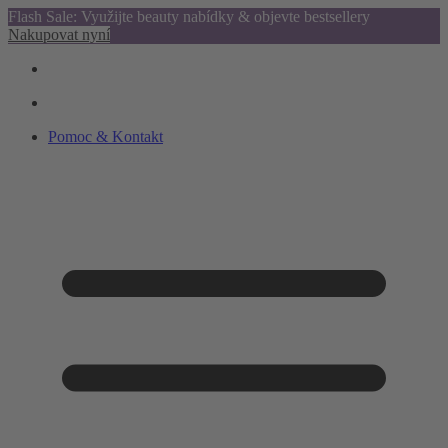
Flash Sale: Využijte beauty nabídky & objevte bestsellery
Nakupovat nyní
Pomoc & Kontakt