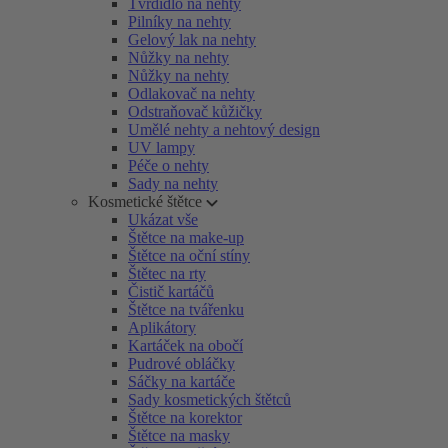
Tvrdidlo na nehty
Pilníky na nehty
Gelový lak na nehty
Nůžky na nehty
Nůžky na nehty
Odlakovač na nehty
Odstraňovač kůžičky
Umělé nehty a nehtový design
UV lampy
Péče o nehty
Sady na nehty
Kosmetické štětce
Ukázat vše
Štětce na make-up
Štětce na oční stíny
Štětec na rty
Čistič kartáčů
Štětce na tvářenku
Aplikátory
Kartáček na obočí
Pudrové obláčky
Sáčky na kartáče
Sady kosmetických štětců
Štětce na korektor
Štětce na masky