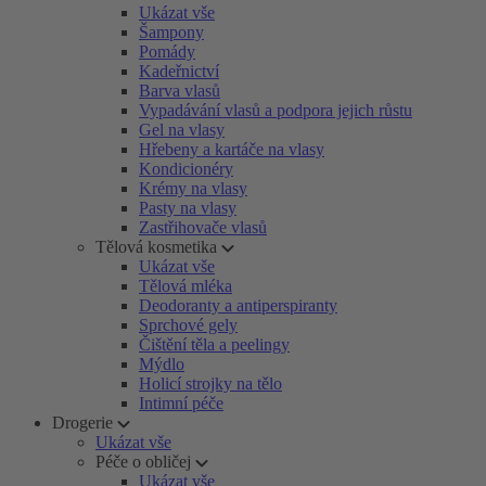
Ukázat vše
Šampony
Pomády
Kadeřnictví
Barva vlasů
Vypadávání vlasů a podpora jejich růstu
Gel na vlasy
Hřebeny a kartáče na vlasy
Kondicionéry
Krémy na vlasy
Pasty na vlasy
Zastřihovače vlasů
Tělová kosmetika
Ukázat vše
Tělová mléka
Deodoranty a antiperspiranty
Sprchové gely
Čištění těla a peelingy
Mýdlo
Holicí strojky na tělo
Intimní péče
Drogerie
Ukázat vše
Péče o obličej
Ukázat vše