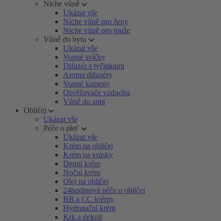
Niche vůně
Ukázat vše
Niche vůně pro ženy
Niche vůně pro muže
Vůně do bytu
Ukázat vše
Vonné svíčky
Difuzér s tyčinkami
Aroma difuzéry
Vonné kameny
Osvěžovače vzduchu
Vůně do auta
Obličej
Ukázat vše
Péče o pleť
Ukázat vše
Krém na obličej
Krém na vrásky
Denní krém
Noční krém
Olej na obličej
24hodinová péče o obličej
BB a CC krémy
Hydratační krém
Krk a dekolt