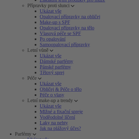
Přípravky proti slunci
Ukázat vše
Opalovací přípravky na obličej
Make-up s SPF
Opalovací přípravky na tělo
Vlasová péče se SPF
Po opalování
Samoopalovací přípravky
Letní vůně
Ukázat vše
Dámské parfémy
Pánské parfémy
Tělový sprej
Péče
Ukázat vše
Obličej & Péče o tělo
Péče o vlasy
Letní make-up a trendy
Ukázat vše
Mlžné a fixační spreje
Voděodolné líčení
Laky na nehty
Jak na plážový účes?
Parfémy