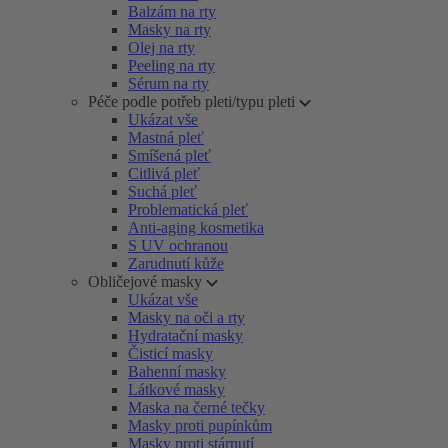
Balzám na rty
Masky na rty
Olej na rty
Peeling na rty
Sérum na rty
Péče podle potřeb pleti/typu pleti
Ukázat vše
Mastná pleť
Smíšená pleť
Citlivá pleť
Suchá pleť
Problematická pleť
Anti-aging kosmetika
S UV ochranou
Zarudnutí kůže
Obličejové masky
Ukázat vše
Masky na oči a rty
Hydratační masky
Čisticí masky
Bahenní masky
Látkové masky
Maska na černé tečky
Masky proti pupínkům
Masky proti stárnutí