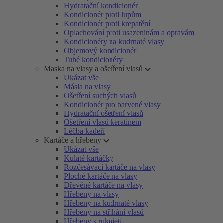
Hydratační kondicionér
Kondicionér proti lupům
Kondicionér proti krepatění
Oplachování proti usazeninám a opravám
Kondicionéry na kudrnaté vlasy
Objemový kondicionér
Tuhé kondicionéry
Maska na vlasy a ošetření vlasů
Ukázat vše
Másla na vlasy
Ošetření suchých vlasů
Kondicionér pro barvené vlasy
Hydratační ošetření vlasů
Ošetření vlasů keratinem
Léčba kadeří
Kartáče a hřebeny
Ukázat vše
Kulaté kartáčky
Rozčesávací kartáče na vlasy
Ploché kartáče na vlasy
Dřevěné kartáče na vlasy
Hřebeny na vlasy
Hřebeny na kudrnaté vlasy
Hřebeny na stříhání vlasů
Hřebeny s rukojetí