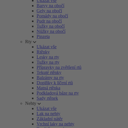
Ukázat vše
Barvy na obočí
Gely na obočí
Pomády na obočí
Pudr na obočí
Tužky na obočí
Nůžky na obočí
Pinzeta
Rty
Ukázat vše
Rtěnky
Lesky na rty
Tužky na rty
Přípravky na zvětšení rtů
Tekuté rtěnky
Balzámy na rty
Doplňky k líčení rtů
Matná rtěnka
Podkladová báze na rty
Sady rtěnek
Nehty
Ukázat vše
Lak na nehty
Základní nátěr
Vrchní laky na nehty