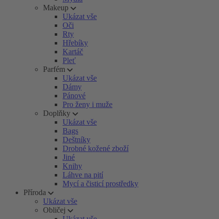
Makeup
Ukázat vše
Oči
Rty
Hřebíky
Kartáč
Pleť
Parfém
Ukázat vše
Dámy
Pánové
Pro ženy i muže
Doplňky
Ukázat vše
Bags
Deštníky
Drobné kožené zboží
Jiné
Knihy
Láhve na pití
Mycí a čisticí prostředky
Příroda
Ukázat vše
Obličej
Ukázat vše