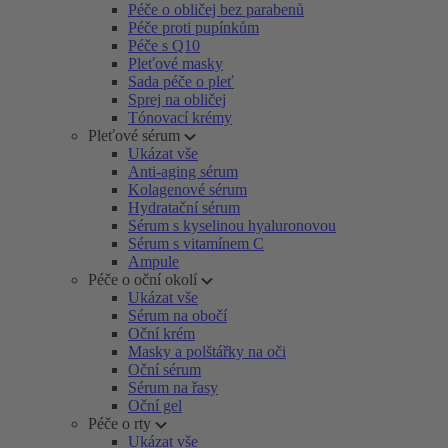
Péče o obličej bez parabenů
Péče proti pupínkům
Péče s Q10
Pleťové masky
Sada péče o pleť
Sprej na obličej
Tónovací krémy
Pleťové sérum
Ukázat vše
Anti-aging sérum
Kolagenové sérum
Hydratační sérum
Sérum s kyselinou hyaluronovou
Sérum s vitamínem C
Ampule
Péče o oční okolí
Ukázat vše
Sérum na obočí
Oční krém
Masky a polštářky na oči
Oční sérum
Sérum na řasy
Oční gel
Péče o rty
Ukázat vše