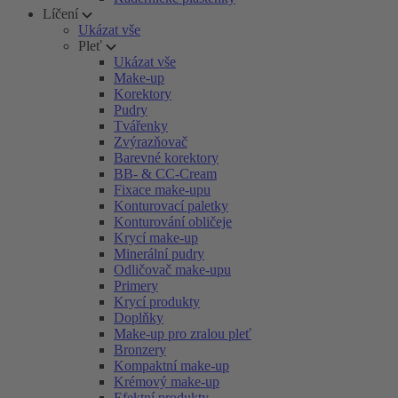
Líčení
Ukázat vše
Pleť
Ukázat vše
Make-up
Korektory
Pudry
Tvářenky
Zvýrazňovač
Barevné korektory
BB- & CC-Cream
Fixace make-upu
Konturovací paletky
Konturování obličeje
Krycí make-up
Minerální pudry
Odličovač make-upu
Primery
Krycí produkty
Doplňky
Make-up pro zralou pleť
Bronzery
Kompaktní make-up
Krémový make-up
Efektní produkty