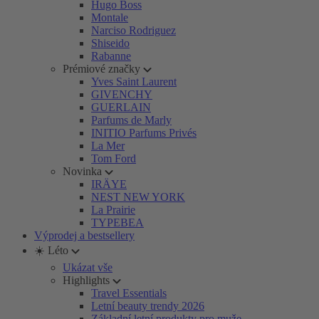
Hugo Boss
Montale
Narciso Rodriguez
Shiseido
Rabanne
Prémiové značky
Yves Saint Laurent
GIVENCHY
GUERLAIN
Parfums de Marly
INITIO Parfums Privés
La Mer
Tom Ford
Novinka
IRÄYE
NEST NEW YORK
La Prairie
TYPEBEA
Výprodej a bestsellery
☀️ Léto
Ukázat vše
Highlights
Travel Essentials
Letní beauty trendy 2026
Základní letní produkty pro muže