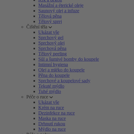
Masážní a éterické oleje
Saunový olej a infuze
Tělová pěna
Tělový sprej
Čištění těla
Ukázat vše
Sprchový gel
Sprchový olej
Sprchová pěna
Tělový peeling
Sůl a šumivé bomby do koupele
Intimní hygiena
Olej a mléko do koupele
Pěna do koupele
Sprchové a koupelové sady
Tekuté mýdlo
Tuhé mýdlo
Péče o ruce
Ukázat vše
Krém na ruce
Dezinfekce na ruce
Maska na ruce
Drhnutí rukou
Mýdlo na ruce