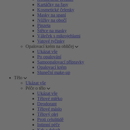
Kartáčky na řasy
Kosmetické čelenky
Masky na spaní
Nůžky na obočí
Pinzeta
Štětce na masky
Váleček s mikrojehlami
Vatové tyčinky
Opalovací krém na obličej
Ukázat vše
Po opalování
Samoopalovací přípravky
Opalovací krém
Sluneční make-up
Tělo
Ukázat vše
Péče o tělo
Ukázat vše
Tělové mléko
Deodorant
Tělové máslo
Tělový olej
Proti celulitidě
Intimní péče
Krk a dekolt