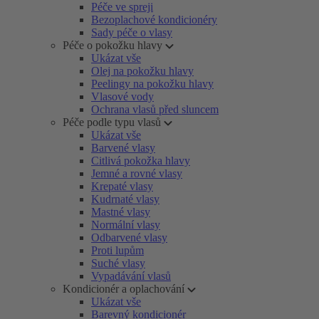
Péče ve spreji
Bezoplachové kondicionéry
Sady péče o vlasy
Péče o pokožku hlavy
Ukázat vše
Olej na pokožku hlavy
Peelingy na pokožku hlavy
Vlasové vody
Ochrana vlasů před sluncem
Péče podle typu vlasů
Ukázat vše
Barvené vlasy
Citlivá pokožka hlavy
Jemné a rovné vlasy
Krepaté vlasy
Kudrnaté vlasy
Mastné vlasy
Normální vlasy
Odbarvené vlasy
Proti lupům
Suché vlasy
Vypadávání vlasů
Kondicionér a oplachování
Ukázat vše
Barevný kondicionér