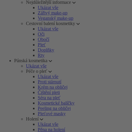
Nejdůležitější informace
Ukázat vše
Zářivý make-up
Veganský make-up
Cestovní balení kosmetiky
Ukázat vše
Oči
Obočí
Pleť
Doplňky
Rty
Pánská kosmetika
Ukázat vše
Péče o pleť
Ukázat vše
Proti stárnutí
Krém na obličej
Čištění pleti
Séra na pleť
Kosmetické balíčky
Peeling na obličej
Pleťové masky
Holení
Ukázat vše
Pěna na holení