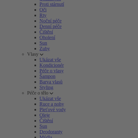
Proti stárnutí
Oči
Rty
Noční péče
Denní péče
Čištění
Oholení
Sun
Zuby
Vlasy
Ukázat vše
Kondicionér
Péče o vlasy
Šampon
Barva vlasů
Styling
Péče o tělo
Ukázat vše
Ruce a nohy
Pleťové vody
Oleje
Čištění
Sun
Deodoranty
Mýdla