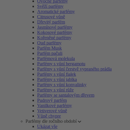
Ovocné parfémy
Svěží parfémy
Aromatické parfémy
Citrusové vůně
Dřevitý parfém
Jasmínové parfémy
Kokosové parfémy
Kořeněné parfémy
Oud parfémy
Parfém Musk
Parfém pačuli
Parfémová molekula
Parfémy s vůní bergamotu
Parfémy s vůní čerstvě vypraného prádla
Parfémy s vůní fialek
Parfémy s vůní jablka
Parfémy s vůní konvalinky
Parfémy s vůní růže
Parfémy se santalovým dřevem
Pudrový parfém
Vanilkové parfémy
Vetiverové vůně
Vůně chypre
Parfémy dle ročního období
Ukázat vše