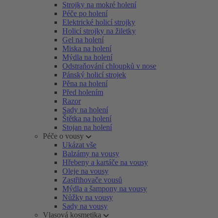
Strojky na mokré holení
Péče po holení
Elektrické holicí strojky
Holicí strojky na žiletky
Gel na holení
Miska na holení
Mýdla na holení
Odstraňování chloupků v nose
Pánský holicí strojek
Pěna na holení
Před holením
Razor
Sady na holení
Štětka na holení
Stojan na holení
Péče o vousy
Ukázat vše
Balzámy na vousy
Hřebeny a kartáče na vousy
Oleje na vousy
Zastřihovače vousů
Mýdla a šampony na vousy
Nůžky na vousy
Sady na vousy
Vlasová kosmetika