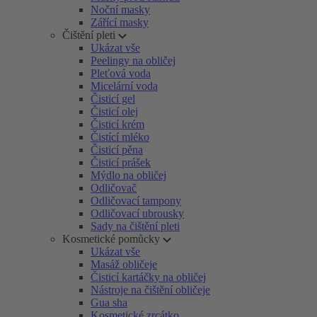
Noční masky
Zářící masky
Čištění pleti
Ukázat vše
Peelingy na obličej
Pleťová voda
Micelární voda
Čisticí gel
Čisticí olej
Čisticí krém
Čistící mléko
Čisticí pěna
Čisticí prášek
Mýdlo na obličej
Odličovač
Odličovací tampony
Odličovací ubrousky
Sady na čištění pleti
Kosmetické pomůcky
Ukázat vše
Masáž obličeje
Čisticí kartáčky na obličej
Nástroje na čištění obličeje
Gua sha
Kosmetické zrcátko