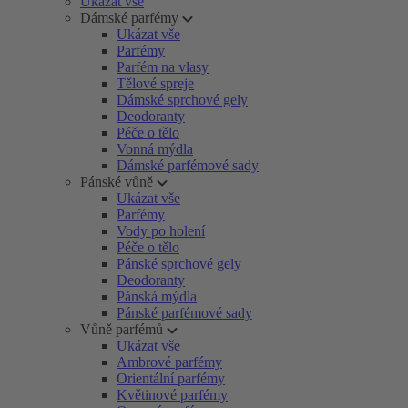
Ukázat vše
Dámské parfémy
Ukázat vše
Parfémy
Parfém na vlasy
Tělové spreje
Dámské sprchové gely
Deodoranty
Péče o tělo
Vonná mýdla
Dámské parfémové sady
Pánské vůně
Ukázat vše
Parfémy
Vody po holení
Péče o tělo
Pánské sprchové gely
Deodoranty
Pánská mýdla
Pánské parfémové sady
Vůně parfémů
Ukázat vše
Ambrové parfémy
Orientální parfémy
Květinové parfémy