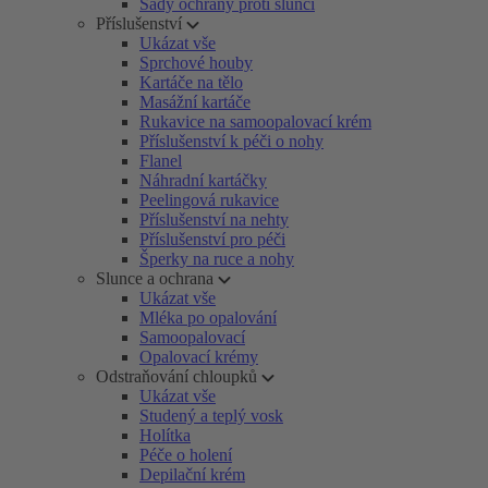
Sady ochrany proti slunci
Příslušenství
Ukázat vše
Sprchové houby
Kartáče na tělo
Masážní kartáče
Rukavice na samoopalovací krém
Příslušenství k péči o nohy
Flanel
Náhradní kartáčky
Peelingová rukavice
Příslušenství na nehty
Příslušenství pro péči
Šperky na ruce a nohy
Slunce a ochrana
Ukázat vše
Mléka po opalování
Samoopalovací
Opalovací krémy
Odstraňování chloupků
Ukázat vše
Studený a teplý vosk
Holítka
Péče o holení
Depilační krém