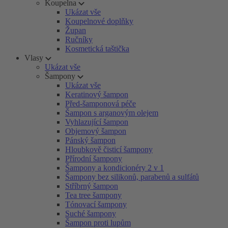
Koupelna
Ukázat vše
Koupelnové doplňky
Župan
Ručníky
Kosmetická taštička
Vlasy
Ukázat vše
Šampony
Ukázat vše
Keratinový šampon
Před-šamponová péče
Šampon s arganovým olejem
Vyhlazující šampon
Objemový šampon
Pánský šampon
Hloubkově čisticí šampony
Přírodní šampony
Šampony a kondicionéry 2 v 1
Šampony bez silikonů, parabenů a sulfátů
Stříbrný šampon
Tea tree šampony
Tónovací šampony
Suché šampony
Šampon proti lupům