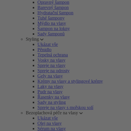
Opravný šampon
Barevný šampon
Hydratační šampon
Tuhé šampony
Mýdlo na vlasy
Šampon na lokny
Sady šamponů
Styling
Ukázat vše
Pěnidlo
Tepelná ochrana
Vosky na vlasy
Spreje na vlasy
Spreje na odrosty
Gely na vlasy
Krémy na vlasy a stylingové krémy
Laky na vlasy
Pudr na vlasy
Řasenky na vlasy
Sady na styling
Spreje na vlasy s mořskou solí
Bezoplachová péče na vlasy
Ukázat vše
Olej na vlasy
Sérum na vlasy