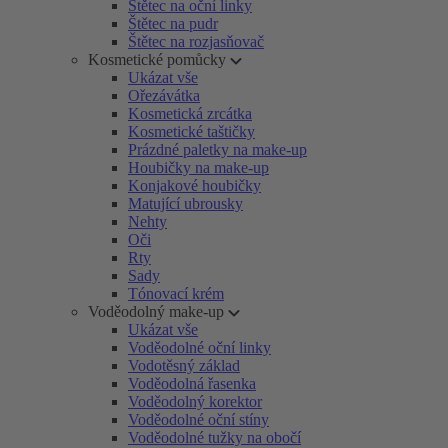
Štětec na oční linky
Štětec na pudr
Štětec na rozjasňovač
Kosmetické pomůcky
Ukázat vše
Ořezávátka
Kosmetická zrcátka
Kosmetické taštičky
Prázdné paletky na make-up
Houbičky na make-up
Konjakové houbičky
Matující ubrousky
Nehty
Oči
Rty
Sady
Tónovací krém
Voděodolný make-up
Ukázat vše
Voděodolné oční linky
Vodotěsný základ
Voděodolná řasenka
Voděodolný korektor
Voděodolné oční stíny
Voděodolné tužky na obočí