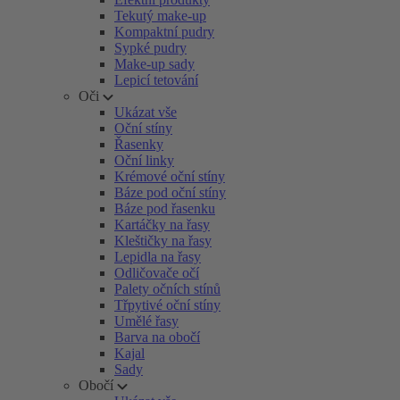
Tekutý make-up
Kompaktní pudry
Sypké pudry
Make-up sady
Lepicí tetování
Oči
Ukázat vše
Oční stíny
Řasenky
Oční linky
Krémové oční stíny
Báze pod oční stíny
Báze pod řasenku
Kartáčky na řasy
Kleštičky na řasy
Lepidla na řasy
Odličovače očí
Palety očních stínů
Třpytivé oční stíny
Umělé řasy
Barva na obočí
Kajal
Sady
Obočí