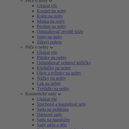
Péče o nohy
Ukázat vše
Koupel na nohy
Krém na nohy
Maska na nohy
Peeling na nohy
Odstraňovač ztvrdlé kůže
Sprej na nohy
Zdraví nohou
Péče o nehty
Ukázat vše
Pilníky na nehty
Odstraňovač nehtové kůžičky
Kleštičky na nehty
Oleje a tyčinky na nehty
Nůžky na nehty
Lak na nehty
Tvrdidlo na nehty
Kosmetické sady
Ukázat vše
Sprchové a koupelové sety
Sada na pedikúru
Dárkové sady
Sada na manikúru
Sady péče o tělo