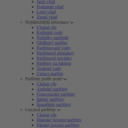
Jarní vůně
Podzimní vůně
Letní vůně
Zimní vůně
Nejdůležitější informace
Ukázat vše
Kolínské vody
Nabídky parfémů
Oblíbený parfém
Parfémované vody
Parfémové miniatury
Parfémové novinky
Parfémy na fakturu
Toaletní vody
Unisex parfém
Parfémy podle země
Ukázat vše
Arabské parfémy
Francouzské parfémy
Italské parfémy
Španělské parfémy
Luxusní parfémy
Ukázat vše
Dámské luxusní parfémy
Pánské luxusní parfémy